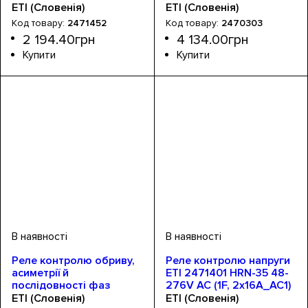
2x16A_AC1
2470303
ETI (Словенія)
ETI (Словенія)
2471452
2470303
2 194
.
40
грн
4 134
.
00
грн
Обладнання
Номінальний струм, А
Тип
Програма
Серія
Монтаж
: аналоговий
: HRN
: Din-рейка
: Umax і Umin
: реле напруги
: 16А
Обладнання
Номінальний струм, А
Тип
Серія
Монтаж
: цифровий
: HRN
: Din-рейка
: реле напруги
: 5А
Реле контролю обриву,
Реле контролю напруги
асиметрії й
ETI 2471401 HRN-35 48-
послідовності фаз
276V AC (1F, 2x16A_AC1)
PZAK-1 2471409
ETI (Словенія)
ETI (Словенія)