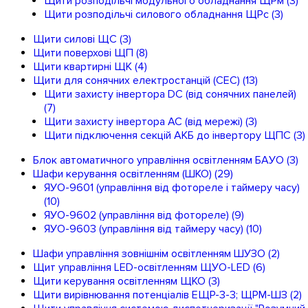
Щити розподільчі модульного обладнання ЩРм
(3)
Щити розподільчі силового обладнання ЩРс
(3)
Щити силові ЩС
(3)
Щити поверхові ЩП
(8)
Щити квартирні ЩК
(4)
Щити для сонячних електростанцій (СЕС)
(13)
Щити захисту інвертора DC (від сонячних панелей)
(7)
Щити захисту інвертора AC (від мережі)
(3)
Щити підключення секцій АКБ до інвертору ЩПС
(3)
Блок автоматичного управління освітленням БАУО
(3)
Шафи керування освітленням (ШКО)
(29)
ЯУО-9601 (управління від фотореле і таймеру часу)
(10)
ЯУО-9602 (управління від фотореле)
(9)
ЯУО-9603 (управління від таймеру часу)
(10)
Шафи управління зовнішнім освітленням ШУЗО
(2)
Щит управління LED-освітленням ЩУО-LED
(6)
Щити керування освітленням ЩКО
(3)
Щити вирівнювання потенціалів ЕЩР-3-3; ЩРМ-ШЗ
(2)