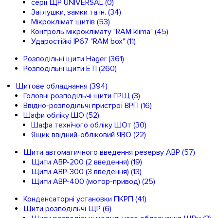
серії ЩР UNIVERSAL
(0)
Заглушки, замки та ін.
(34)
Мікроклімат щитів
(53)
Контроль мікроклімату "RAM klima"
(45)
Ударостійкі IP67 "RAM box"
(11)
Розподільні щити Hager
(361)
Розподільні щити ETI
(260)
Щитове обладнання
(394)
Головні розподільчі щити ГРЩ
(3)
Ввідно-розподільчі пристрої ВРП
(16)
Шафи обліку ШО
(52)
Шафа технічого обліку ШОт
(30)
Ящик ввідний-обліковий ЯВО
(22)
Щити автоматичного введення резерву АВР
(57)
Щити АВР-200 (2 введення)
(19)
Щити АВР-300 (3 введення)
(13)
Щити АВР-400 (мотор-привод)
(25)
Конденсаторні установки ПКРП
(41)
Щити розподільчі ЩР
(6)