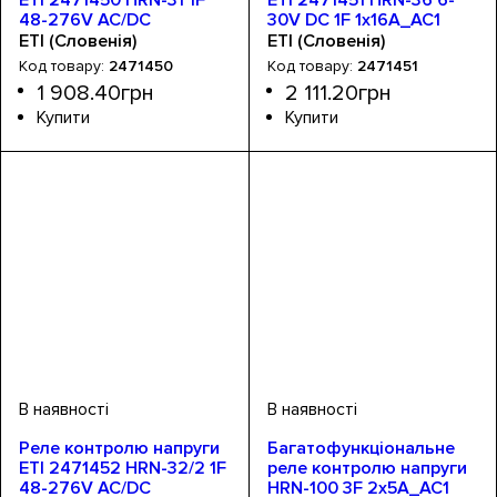
48-276V AC/DC
30V DC 1F 1x16A_AC1
1x16A_AC1
ETI (Словенія)
ETI (Словенія)
2471450
2471451
1 908
.
40
грн
2 111
.
20
грн
Обладнання
Номінальний струм, А
Тип
Програма
Серія
Монтаж
: аналоговий
: HRN
: Din-рейка
: Umax і Umin
: реле напруги
: 16А
Обладнання
Номінальний струм, А
Тип
Програма
Серія
Монтаж
: аналоговий
: HRN
: Din-рейка
: Umax і Umin
: реле напруги
: 16А
Реле контролю напруги
Багатофункціональне
ETI 2471452 HRN-32/2 1F
реле контролю напруги
48-276V AC/DC
HRN-100 3F 2x5A_AC1