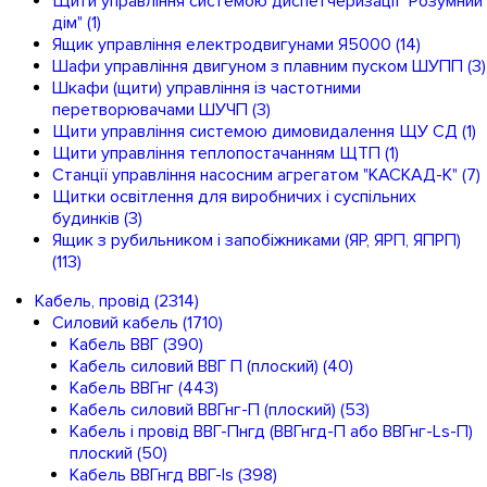
Щити управління системою диспетчеризації "Розумний
дім"
(1)
Ящик управління електродвигунами Я5000
(14)
Шафи управління двигуном з плавним пуском ШУПП
(3)
Шкафи (щити) управління із частотними
перетворювачами ШУЧП
(3)
Щити управління системою димовидалення ЩУ СД
(1)
Щити управління теплопостачанням ЩТП
(1)
Станції управління насосним агрегатом "КАСКАД-К"
(7)
Щитки освітлення для виробничих і суспільних
будинків
(3)
Ящик з рубильником і запобіжниками (ЯР, ЯРП, ЯПРП)
(113)
Кабель, провід
(2314)
Силовий кабель
(1710)
Кабель ВВГ
(390)
Кабель силовий ВВГ П (плоский)
(40)
Кабель ВВГнг
(443)
Кабель силовий ВВГнг-П (плоский)
(53)
Кабель і провід ВВГ-Пнгд (ВВГнгд-П або ВВГнг-Ls-П)
плоский
(50)
Кабель ВВГнгд ВВГ-ls
(398)