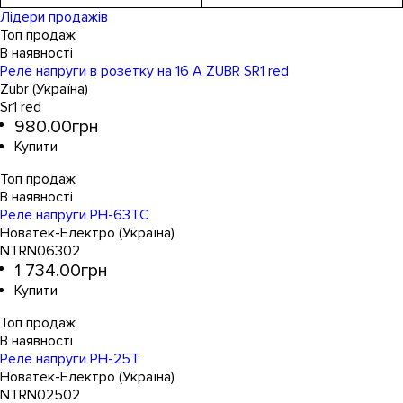
Обладнання
Кількість фаз
Номінальний струм, А
Серія
Кількість модулів
Монтаж
: HRN
: Din-рейка
: реле напруги
: 1
: 1
: 16А
Обладнання
Кількість фаз
Номінальний струм, А
Серія
Кількість модулів
Монтаж
: HRN
: Din-рейка
: реле
: 3
: 1
: 8А
Лідери продажів
контролю фаз
Топ продаж
Реле напруги в розетку на 16 А ZUBR SR1 red
Zubr (Україна)
Sr1 red
980
.
00
грн
Топ продаж
Реле напруги РН-63TC
Новатек-Електро (Україна)
NTRN06302
1 734
.
00
грн
Топ продаж
Реле напруги РН-25T
Новатек-Електро (Україна)
NTRN02502