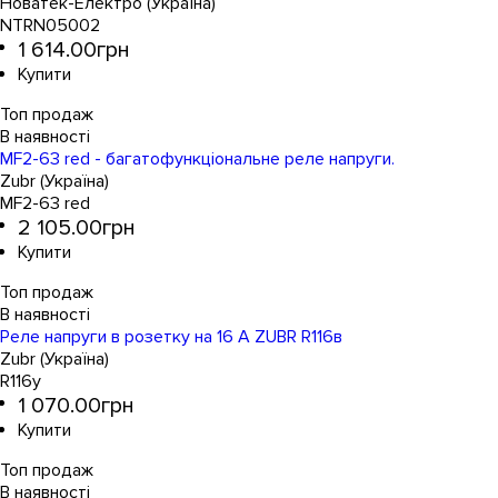
Новатек-Електро (Україна)
NTRN05002
1 614
.
00
грн
Топ продаж
MF2-63 red - багатофункціональне реле напруги.
Zubr (Україна)
MF2-63 red
2 105
.
00
грн
Топ продаж
Реле напруги в розетку на 16 А ZUBR R116в
Zubr (Україна)
R116y
1 070
.
00
грн
Топ продаж