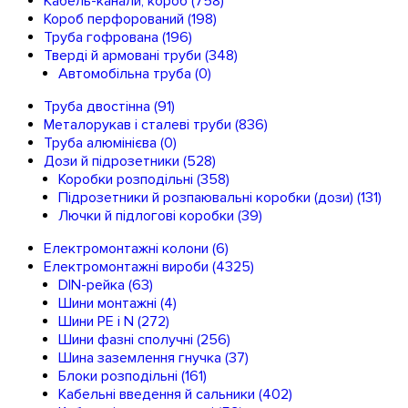
Кабель-канали, короб
(758)
Короб перфорований
(198)
Труба гофрована
(196)
Тверді й армовані труби
(348)
Автомобільна труба
(0)
Труба двостінна
(91)
Металорукав і сталеві труби
(836)
Труба алюмінієва
(0)
Дози й підрозетники
(528)
Коробки розподільні
(358)
Підрозетники й розпаювальні коробки (дози)
(131)
Лючки й підлогові коробки
(39)
Електромонтажні колони
(6)
Електромонтажні вироби
(4325)
DIN-рейка
(63)
Шини монтажні
(4)
Шини PE і N
(272)
Шини фазні сполучні
(256)
Шина заземлення гнучка
(37)
Блоки розподільні
(161)
Кабельні введення й сальники
(402)