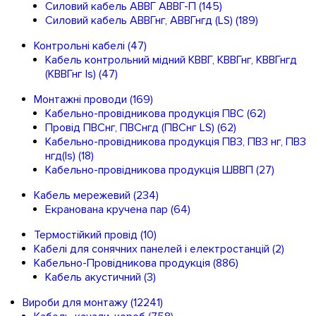
Силовий кабель АВВГ АВВГ-П
(145)
Силовий кабель АВВГнг, АВВГнгд (LS)
(189)
Контрольні кабелі
(47)
Кабель контрольний мідний КВВГ, КВВГнг, КВВГнгд
(КВВГнг ls)
(47)
Монтажні проводи
(169)
Кабельно-провідникова продукція ПВС
(62)
Провід ПВСнг, ПВСнгд (ПВСнг LS)
(62)
Кабельно-провідникова продукція ПВ3, ПВ3 нг, ПВ3
нгд(ls)
(18)
Кабельно-провідникова продукція ШВВП
(27)
Кабель мережевий
(234)
Екранована кручена пар
(64)
Термостійкий провід
(10)
Кабелі для сонячних панелей і електростанцій
(2)
Кабельно-Провідникова продукція
(886)
Кабель акустичний
(3)
Вироби для монтажу
(12241)