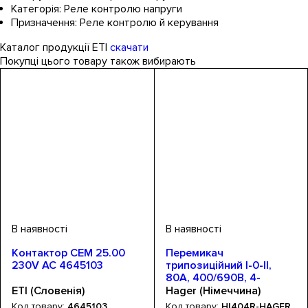
Категорія:
Реле контролю напруги
Призначення:
Реле контролю й керування
Каталог продукції ETI
скачати
Покупці цього товару також вибирають
Контактор CEM 25.00
Перемикач
230V AC 4645103
трипозиційний I-0-II,
80А, 400/690В, 4-
полюсний, 12м
ETI (Словенія)
Hager (Німеччина)
4645103
HI404R-HAGER