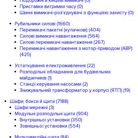
Подорожні й кінцеві вимикачі
(0)
Приставки витримки часу
(0)
Шинні вимикачі-роз'єднувачі з функцією захисту
(0)
Рубильники силові
(1660)
Перемикачі пакетні (кулачкові)
(404)
Силові вимикачі навантаження
(564)
Cилові перемикачі навантаження
(267)
Перемикачі навантаження з мотор-приводом (АВР)
(425)
Устаткування електроживлення
(22)
Розподільні обладнання для будівельних
майданчиків
(1)
Станції керування насосами
(2)
Знижувальний трансформатор у корпусі (ЯТП)
(19)
Шафи, бокси й щити
(7188)
Шафи мережні
(3)
Модульні розподільні щити
(904)
Внутрішньої установки
(350)
Зовнішньої установки
(554)
Мультимедійні щити
(84)