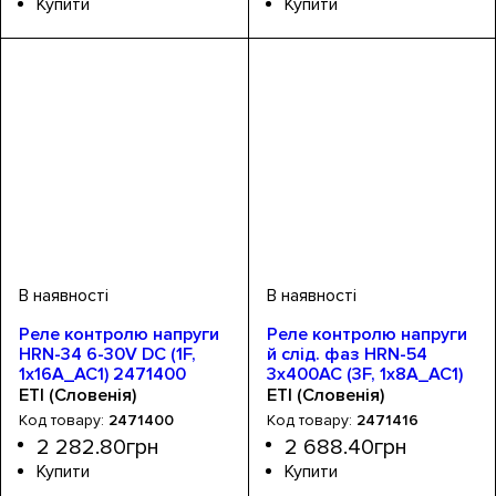
Обладнання
Кількість фаз
Номінальний струм, А
Серія
Кількість модулів
Монтаж
: HRN
: Din-рейка
: реле
: 3
: 3
: 16А
Обладнання
Кількість фаз
Номінальний струм, А
Серія
Кількість модулів
Монтаж
: HRN
: Din-рейка
: реле напруги
: 1
: 1
: 16А
контролю фаз
Реле контролю напруги
Реле контролю напруги
HRN-34 6-30V DC (1F,
й слід. фаз HRN-54
1x16A_AC1) 2471400
3x400AC (3F, 1x8A_AC1)
без нейтралі 2471416
ETI (Словенія)
ETI (Словенія)
2471400
2471416
2 282
.
80
грн
2 688
.
40
грн