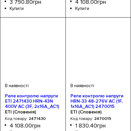
3 790
.
80
грн
4 108
.
00
грн
Обладнання
Кількість фаз
Номінальний струм, А
Серія
Кількість модулів
Монтаж
: HRN
: Din-рейка
: реле
: 3
: 3
: 16А
Обладнання
Кількість фаз
Номінальний струм, А
Серія
Кількість модулів
Монтаж
: HRN
: Din-рейка
: реле
: 3
: 3
: 16А
контролю фаз
контролю фаз
Реле контролю напруги
Реле контролю напруги
ETI 2471430 HRN-43N
HRN-33 48-276V AC (1F,
400V AC (3F, 2x16A_AC1)
1x16A_AC1) 2470015
з нейтраллю
ETI (Словенія)
ETI (Словенія)
2471430
2470015
4 108
.
00
грн
1 830
.
40
грн