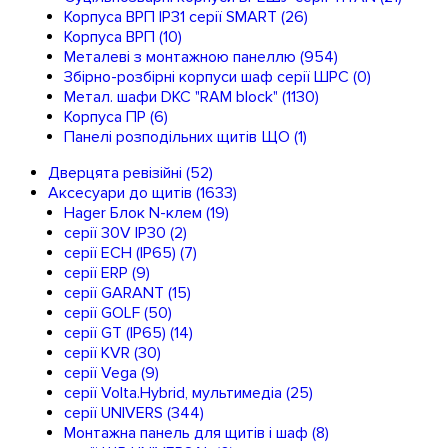
Корпуса ВРП IP31 серії SMART
(26)
Корпуса ВРП
(10)
Металеві з монтажною панеллю
(954)
Збірно-розбірні корпуси шаф серії ШРС
(0)
Метал. шафи DKC "RAM block"
(1130)
Корпуса ПР
(6)
Панелі розподільних щитів ЩО
(1)
Дверцята ревізійні
(52)
Аксесуари до щитів
(1633)
Hager Блок N-клем
(19)
серії 30V IP30
(2)
серії ECH (IP65)
(7)
серії ERP
(9)
серії GARANT
(15)
серії GOLF
(50)
серії GT (IP65)
(14)
серії KVR
(30)
серії Vega
(9)
серії Volta.Hybrid, мультимедіа
(25)
серії UNIVERS
(344)
Монтажна панель для щитів і шаф
(8)