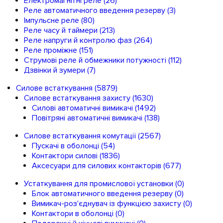
Електромагнітні реле
(26)
Реле автоматичного введення резерву
(3)
Імпульсне реле
(80)
Реле часу й таймери
(213)
Реле напруги й контролю фаз
(264)
Реле проміжне
(151)
Струмові реле й обмежники потужності
(112)
Дзвінки й зумери
(7)
Силове встаткування
(5879)
Силове встаткування захисту
(1630)
Силові автоматичні вимикачі
(1492)
Повітряні автоматичні вимикачі
(138)
Силове встаткування комутації
(2567)
Пускачі в оболонці
(54)
Контактори силові
(1836)
Аксесуари для силових контакторів
(677)
Устаткування для промислової установки
(0)
Блок автоматичного введення резерву
(0)
Вимикач-роз'єднувач із функцією захисту
(0)
Контактори в оболонці
(0)