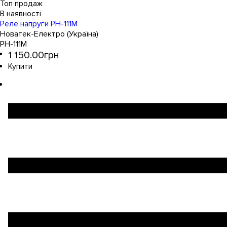
Топ продаж
Реле напруги РН-111М
Новатек-Електро (Україна)
РН-111М
1 150
.
00
грн