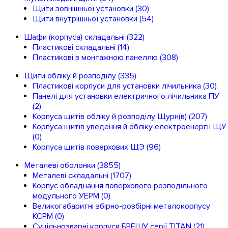
Щити зовнішньої установки
(30)
Щити внутрішньої установки
(54)
Шафи (корпуса) складальні
(322)
Пластикові складальні
(14)
Пластикові з монтажною панеллю
(308)
Щити обліку й розподілу
(335)
Пластикові корпуси для установки лічильника
(30)
Панелі для установки електричного лічильника ПУ
(2)
Корпуса щитів обліку й розподілу Щурн(в)
(207)
Корпуса щитів уведення й обліку електроенергії ЩУ
(0)
Корпуса щитів поверхових ЩЭ
(96)
Металеві оболонки
(3855)
Металеві складальні
(1707)
Корпус обладнання поверхового розподільного
модульного УЕРМ
(0)
Великогабаритні збірно-розбірні металокорпусу
КСРМ
(0)
Суцільнозварні корпуси БРЕШУ серії TITAN
(21)