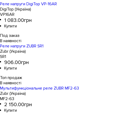
Реле напруги DigiTop VP-16AR
DigiTop (Україна)
VP16AR
1 083
.
00
грн
Под заказ
Реле напруги ZUBR SR1
Zubr (Україна)
SR1
906
.
00
грн
Топ продаж
Мультифункціональне реле ZUBR MF2-63
Zubr (Україна)
MF2-63
2 150
.
00
грн