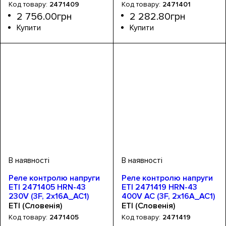
2471409
2471401
2 756
.
00
грн
2 282
.
80
грн
Обладнання
Кількість фаз
Номінальний струм, А
Серія
Кількість модулів
Монтаж
: PZAK
: Din-рейка
: реле
: 3
: 1
: 8А
Обладнання
Кількість фаз
Номінальний струм, А
Серія
Кількість модулів
Монтаж
: HRN
: Din-рейка
: реле напруги
: 1
: 1
: 16А
контролю фаз
Реле контролю напруги
Реле контролю напруги
ETI 2471405 HRN-43
ETI 2471419 HRN-43
230V (3F, 2x16A_AC1)
400V AC (3F, 2x16A_AC1)
без нейтралі
без нейтралі
ETI (Словенія)
ETI (Словенія)
2471405
2471419