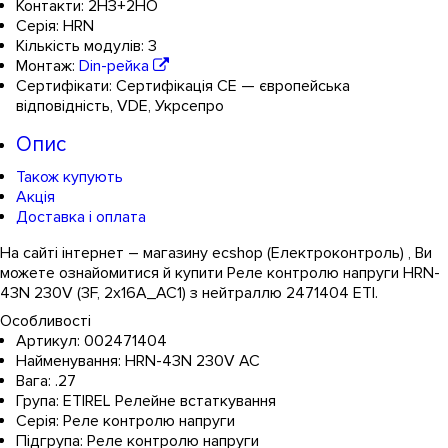
Контакти:
2НЗ+2НО
Серія:
HRN
Кількість модулів:
3
Монтаж:
Din-рейка
Сертифікати:
Сертифікація CE — європейська
відповідність
,
VDE
,
Укрсепро
Опис
Також купують
Акція
Доставка і оплата
На сайті інтернет – магазину ecshop (Електроконтроль) , Ви
можете ознайомитися й купити Реле контролю напруги HRN-
43N 230V (3F, 2x16A_AC1) з нейтраллю 2471404 ETI.
Особливості
Артикул:
002471404
Найменування:
HRN-43N 230V AC
Вага:
.27
Група:
ETIREL Релейне встаткування
Серія:
Реле контролю напруги
Підгрупа:
Реле контролю напруги