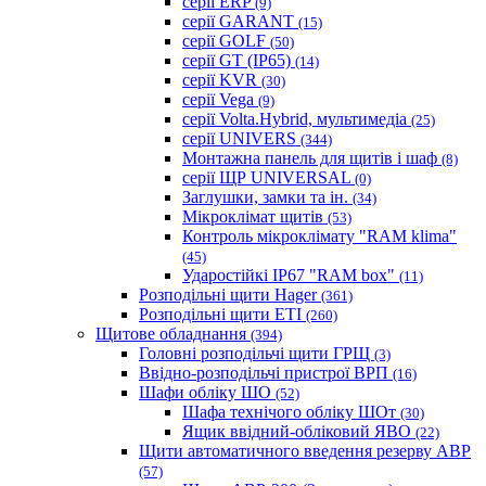
серії ERP
(9)
серії GARANT
(15)
серії GOLF
(50)
серії GT (IP65)
(14)
серії KVR
(30)
серії Vega
(9)
серії Volta.Hybrid, мультимедіа
(25)
серії UNIVERS
(344)
Монтажна панель для щитів і шаф
(8)
серії ЩР UNIVERSAL
(0)
Заглушки, замки та ін.
(34)
Мікроклімат щитів
(53)
Контроль мікроклімату "RAM klima"
(45)
Ударостійкі IP67 "RAM box"
(11)
Розподільні щити Hager
(361)
Розподільні щити ETI
(260)
Щитове обладнання
(394)
Головні розподільчі щити ГРЩ
(3)
Ввідно-розподільчі пристрої ВРП
(16)
Шафи обліку ШО
(52)
Шафа технічого обліку ШОт
(30)
Ящик ввідний-обліковий ЯВО
(22)
Щити автоматичного введення резерву АВР
(57)