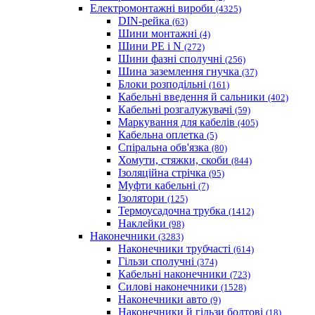
Електромонтажні вироби
(4325)
DIN-рейка
(63)
Шини монтажні
(4)
Шини PE і N
(272)
Шини фазні сполучні
(256)
Шина заземлення гнучка
(37)
Блоки розподільні
(161)
Кабельні введення й сальники
(402)
Кабельні розгалужувачі
(59)
Маркування для кабелів
(405)
Кабельна оплетка
(5)
Спіральна обв'язка
(80)
Хомути, стяжки, скоби
(844)
Ізоляційна стрічка
(95)
Муфти кабельні
(7)
Ізолятори
(125)
Термоусадочна трубка
(1412)
Наклейки
(98)
Наконечники
(3283)
Наконечники трубчасті
(614)
Гільзи сполучні
(374)
Кабельні наконечники
(723)
Силові наконечники
(1528)
Наконечники авто
(9)
Наконечники й гільзи болтові
(18)