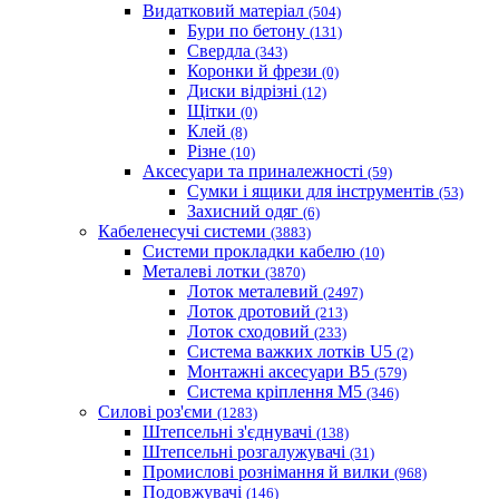
Видатковий матеріал
(504)
Бури по бетону
(131)
Свердла
(343)
Коронки й фрези
(0)
Диски відрізні
(12)
Щітки
(0)
Клей
(8)
Різне
(10)
Аксесуари та приналежності
(59)
Cумки і ящики для інструментів
(53)
Захисний одяг
(6)
Кабеленесучі системи
(3883)
Системи прокладки кабелю
(10)
Металеві лотки
(3870)
Лоток металевий
(2497)
Лоток дротовий
(213)
Лоток сходовий
(233)
Система важких лотків U5
(2)
Монтажні аксесуари B5
(579)
Система кріплення M5
(346)
Силові роз'єми
(1283)
Штепсельні з'єднувачі
(138)
Штепсельні розгалужувачі
(31)
Промислові рознімання й вилки
(968)
Подовжувачі
(146)