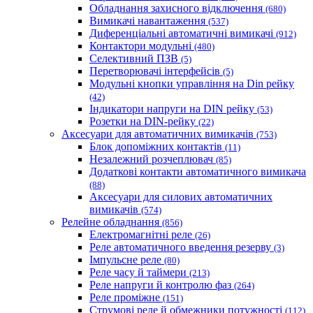
Обладнання захисного відключення
(680)
Вимикачі навантаження
(537)
Диференціальні автоматичні вимикачі
(912)
Контактори модульні
(480)
Селективний ПЗВ
(5)
Перетворювачі інтерфейсів
(5)
Модульні кнопки управління на Din рейку
(42)
Індикатори напруги на DIN рейку
(53)
Розетки на DIN-рейку
(22)
Аксесуари для автоматичних вимикачів
(753)
Блок допоміжних контактів
(11)
Незалежний розчеплювач
(85)
Додаткові контакти автоматичного вимикача
(88)
Аксесуари для силових автоматичних
вимикачів
(574)
Релейне обладнання
(856)
Електромагнітні реле
(26)
Реле автоматичного введення резерву
(3)
Імпульсне реле
(80)
Реле часу й таймери
(213)
Реле напруги й контролю фаз
(264)
Реле проміжне
(151)
Струмові реле й обмежники потужності
(112)