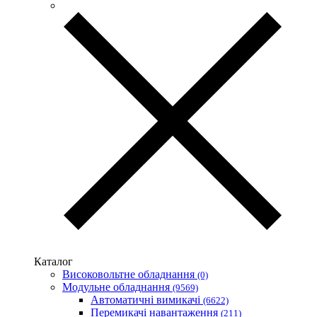
Vargo (Україна)
Vector VS
Vimar (Італія)
Volter (Україна)
Volterm (Україна)
Wago (Німеччина)
Wallbox (Іспанія)
WURTH (Німеччина)
Zubr (Україна)
АС Привод (Україна)
АСКО-УКРЕМ (Україна)
Білмакс
Запорізький завод кольорових металів (ЗЗКМ)
Каблекс Одеса
Мегомметр (Україна)
Новатек-Електро (Україна)
Одескабель Одеський кабельний завод
Каталог
Промфактор
Високовольтне обладнання
(0)
Термофіт
Модульне обладнання
(9569)
Укренерго-Альянс (Україна)
Автоматичні вимикачі
(6622)
Перемикачі навантаження
(211)