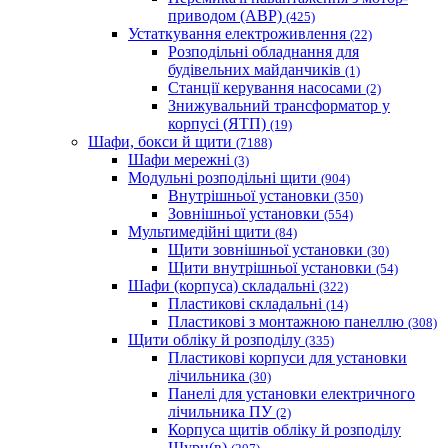
приводом (АВР)
(425)
Устаткування електроживлення
(22)
Розподільні обладнання для
будівельних майданчиків
(1)
Станції керування насосами
(2)
Знижувальний трансформатор у
корпусі (ЯТП)
(19)
Шафи, бокси й щити
(7188)
Шафи мережні
(3)
Модульні розподільні щити
(904)
Внутрішньої установки
(350)
Зовнішньої установки
(554)
Мультимедійні щити
(84)
Щити зовнішньої установки
(30)
Щити внутрішньої установки
(54)
Шафи (корпуса) складальні
(322)
Пластикові складальні
(14)
Пластикові з монтажною панеллю
(308)
Щити обліку й розподілу
(335)
Пластикові корпуси для установки
лічильника
(30)
Панелі для установки електричного
лічильника ПУ
(2)
Корпуса щитів обліку й розподілу
Щурн(в)