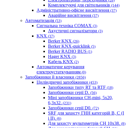
(28)
Комплектуючі для світильників
(144)
Адміністративно-офісне висвітлення
(37)
Аварійне висвітлення
(37)
Автоматизація
(53)
Сигнальна техніка COMAX
(3)
Акустичні сигналізатори
(3)
KNX
(37)
Berker KNX
(26)
Berker KNX-quicklink
(5)
Berker RADIO BUS
(1)
Hager KNX
(3)
Кабель KNX
(2)
Автоматичне керування
електроустаткуванням
(0)
Запобіжники й власники
(2856)
Циліндричні запобіжники
(453)
Запобіжники типу RT та RTF
(18)
Запобіжники серії D.
(56)
Міні запобіжники CH-mini, 5x20,
6,3x32.
(231)
Запобіжники серії D0.
(72)
SRF для захисту ГНН категорій B, C (I
і II).
(6)
Для захисту мультиметрів CH 10х38.
(8)