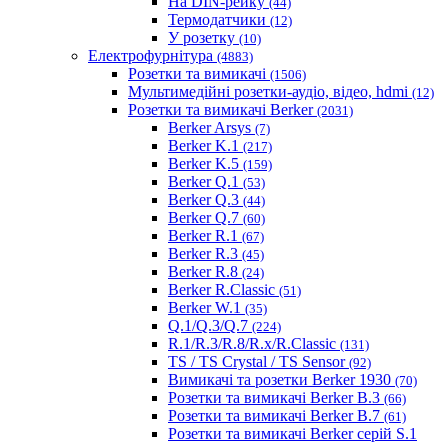
На DIN-рейку
(44)
Термодатчики
(12)
У розетку
(10)
Електрофурнітура
(4883)
Розетки та вимикачі
(1506)
Мультимедійні розетки-аудіо, відео, hdmi
(12)
Розетки та вимикачі Berker
(2031)
Berker Arsys
(7)
Berker K.1
(217)
Berker K.5
(159)
Berker Q.1
(53)
Berker Q.3
(44)
Berker Q.7
(60)
Berker R.1
(67)
Berker R.3
(45)
Berker R.8
(24)
Berker R.Classic
(51)
Berker W.1
(35)
Q.1/Q.3/Q.7
(224)
R.1/R.3/R.8/R.x/R.Classic
(131)
TS / TS Crystal / TS Sensor
(92)
Вимикачі та розетки Berker 1930
(70)
Розетки та вимикачі Berker B.3
(66)
Розетки та вимикачі Berker B.7
(61)
Розетки та вимикачі Berker серій S.1