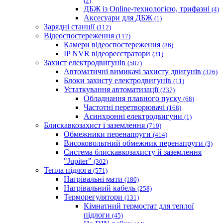
(2)
ДБЖ із Online-технологією, трифазні
(4)
Аксесуари для ДБЖ
(1)
Зарядні станції
(112)
Відеоспостереження
(117)
Камери відеоспостереження
(86)
IP NVR відеореєстратори
(31)
Захист електродвигунів
(587)
Автоматичні вимикачі захисту двигунів
(326)
Блоки захисту електродвигунів
(11)
Устаткування автоматизації
(237)
Обладнання плавного пуску
(68)
Частотні перетворювачі
(168)
Асинхронні електродвигуни
(1)
Блискавкозахист і заземлення
(719)
Обмежники перенапруги
(414)
Високовольтний обмежник перенапруги
(3)
Система блискавкозахисту й заземлення
"Jupiter"
(302)
Тепла підлога
(571)
Нагрівальні мати
(180)
Нагрівальний кабель
(258)
Терморегулятори
(131)
Кімнатний термостат для теплої
підлоги
(45)