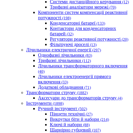
Системи дистанційного керування
(12)
Трифазні аналізатори мережі
(70)
Компоненти систем компенсації реактивної
потужності
(198)
Конденсаторні батареї
(133)
Контактори для конденсаторних
батарей
(32)
Регулятори реактивної потужності
(20)
Фільтруючі дроселі
(13)
Лічильники електричної енергії
(297)
Однофазні лічильники
(83)
Трифазні лічильники
(112)
Лічильники трансформаторного включення
(40)
Лічильники електроенергії прямого
включення
(33)
Додаткові обладнання
(71)
Трансформатори струму
(1882)
Аксесуари до трансформаторів струму
(4)
Інструменти
(1898)
Ручний інструмент
(502)
Пінцети технічні
(27)
Викрутки біти й набори
(214)
Ключі й набори
(88)
Шарнірно губцевий
(107)