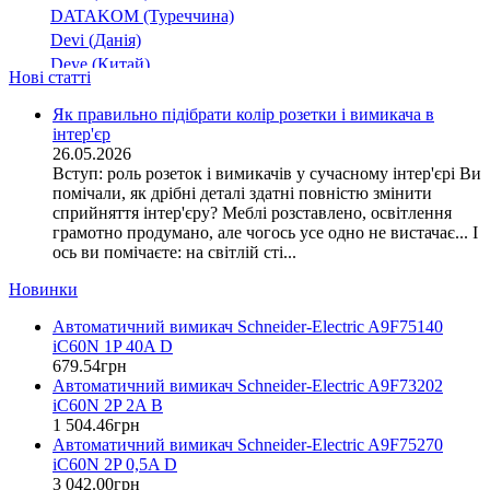
DATAKOM (Туреччина)
Devi (Данія)
Deye (Китай)
Нові статті
DigiTop (Україна)
DKC (Україна)
Як правильно підібрати колір розетки і вимикача в
інтер'єр
Dyness (Китай)
26.05.2026
E.NEXT (Україна)
Вступ: роль розеток і вимикачів у сучасному інтер'єрі Ви
EAE Electric
помічали, як дрібні деталі здатні повністю змінити
Eastron (Китай)
сприйняття інтер'єру? Меблі розставлено, освітлення
Eaton (США)
грамотно продумано, але чогось усе одно не вистачає... І
ось ви помічаєте: на світлій сті...
ElectrO (Україна)
Eleks (Україна)
Новинки
Entes (Туреччина)
Автоматичний вимикач Schneider-Electric A9F75140
EON (Таїланд)
iC60N 1P 40A D
ETI (Словенія)
679
.
54
грн
ETREL (Словенія)
Автоматичний вимикач Schneider-Electric A9F73202
Evrosvet (Україна)
iC60N 2P 2A B
Extherm (Німеччина)
1 504
.
46
грн
Автоматичний вимикач Schneider-Electric A9F75270
F&F (Польща)
iC60N 2P 0,5A D
FRER (Італія)
3 042
.
00
грн