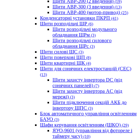
Щити АВР-200 (2 введення)
(19)
Щити АВР-300 (3 введення)
(13)
Щити АВР-400 (мотор-привод)
(25)
Конденсаторні установки ПКРП
(41)
Щити розподільчі ЩР
(6)
Щити розподільчі модульного
обладнання ЩРм
(3)
Щити розподільчі силового
обладнання ЩРс
(3)
Щити силові ЩС
(3)
Щити поверхові ЩП
(8)
Щити квартирні ЩК
(4)
Щити для сонячних електростанцій (СЕС)
(13)
Щити захисту інвертора DC (від
сонячних панелей)
(7)
Щити захисту інвертора AC (від
мережі)
(3)
Щити підключення секцій АКБ до
інвертору ЩПС
(3)
Блок автоматичного управління освітленням
БАУО
(3)
Шафи керування освітленням (ШКО)
(29)
ЯУО-9601 (управління від фотореле і
таймеру часу)
(10)