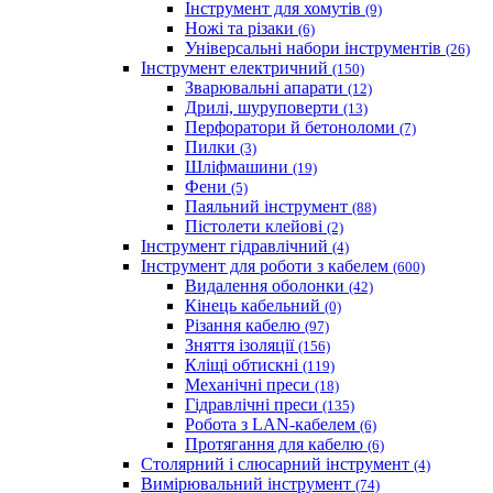
Iнструмент для хомутів
(9)
Ножі та різаки
(6)
Універсальні набори інструментів
(26)
Інструмент електричний
(150)
Зварювальні апарати
(12)
Дрилі, шуруповерти
(13)
Перфоратори й бетоноломи
(7)
Пилки
(3)
Шліфмашини
(19)
Фени
(5)
Паяльний інструмент
(88)
Пістолети клейові
(2)
Інструмент гідравлічний
(4)
Інструмент для роботи з кабелем
(600)
Видалення оболонки
(42)
Кінець кабельний
(0)
Різання кабелю
(97)
Зняття ізоляції
(156)
Кліщі обтискні
(119)
Механічні преси
(18)
Гідравлічні преси
(135)
Робота з LAN-кабелем
(6)
Протягання для кабелю
(6)
Столярний і слюсарний інструмент
(4)
Вимірювальний інструмент
(74)