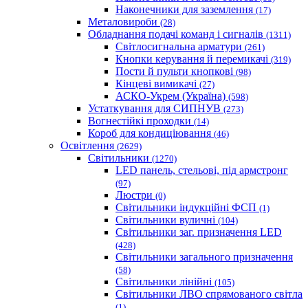
Наконечники для заземлення
(17)
Металовироби
(28)
Обладнання подачі команд і сигналів
(1311)
Світлосигнальна арматури
(261)
Кнопки керування й перемикачі
(319)
Пости й пульти кнопкові
(98)
Кінцеві вимикачі
(27)
АСКО-Укрем (Україна)
(598)
Устаткування для СИПНУВ
(273)
Вогнестійкі проходки
(14)
Короб для кондиціювання
(46)
Освітлення
(2629)
Світильники
(1270)
LED панель, стельові, під армстронг
(97)
Люстри
(0)
Світильники індукційні ФСП
(1)
Світильники вуличні
(104)
Світильники заг. призначення LED
(428)
Світильники загального призначення
(58)
Світильники лінійні
(105)
Світильники ЛВО спрямованого світла
(1)