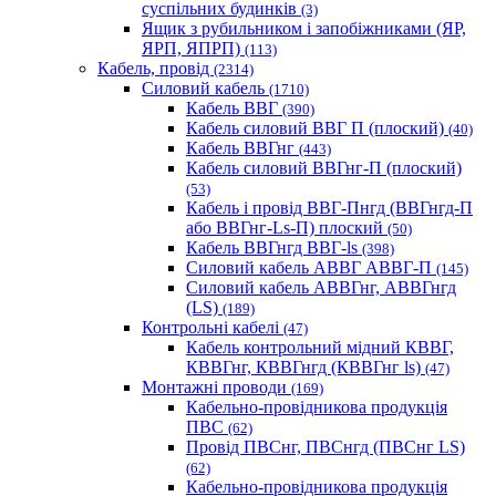
суспільних будинків
(3)
Ящик з рубильником і запобіжниками (ЯР,
ЯРП, ЯПРП)
(113)
Кабель, провід
(2314)
Силовий кабель
(1710)
Кабель ВВГ
(390)
Кабель силовий ВВГ П (плоский)
(40)
Кабель ВВГнг
(443)
Кабель силовий ВВГнг-П (плоский)
(53)
Кабель і провід ВВГ-Пнгд (ВВГнгд-П
або ВВГнг-Ls-П) плоский
(50)
Кабель ВВГнгд ВВГ-ls
(398)
Силовий кабель АВВГ АВВГ-П
(145)
Силовий кабель АВВГнг, АВВГнгд
(LS)
(189)
Контрольні кабелі
(47)
Кабель контрольний мідний КВВГ,
КВВГнг, КВВГнгд (КВВГнг ls)
(47)
Монтажні проводи
(169)
Кабельно-провідникова продукція
ПВС
(62)
Провід ПВСнг, ПВСнгд (ПВСнг LS)
(62)
Кабельно-провідникова продукція