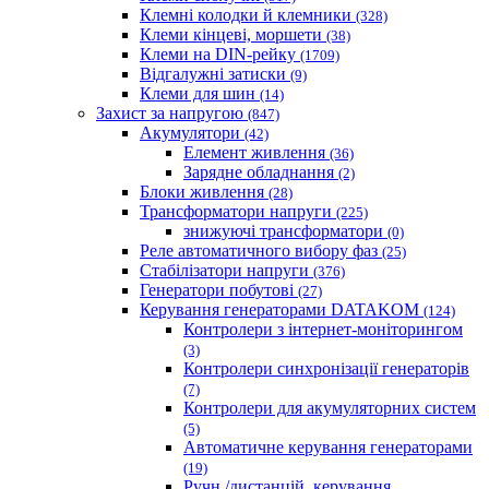
Клемні колодки й клемники
(328)
Клеми кінцеві, моршети
(38)
Клеми на DIN-рейку
(1709)
Відгалужні затиски
(9)
Клеми для шин
(14)
Захист за напругою
(847)
Акумулятори
(42)
Елемент живлення
(36)
Зарядне обладнання
(2)
Блоки живлення
(28)
Трансформатори напруги
(225)
знижуючі трансформатори
(0)
Реле автоматичного вибору фаз
(25)
Стабілізатори напруги
(376)
Генератори побутові
(27)
Керування генераторами DATAKOM
(124)
Контролери з інтернет-моніторингом
(3)
Контролери синхронізації генераторів
(7)
Контролери для акумуляторних систем
(5)
Автоматичне керування генераторами
(19)
Ручн./дистанцій. керування