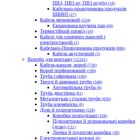
ПВ3, ПВ3 нг, ПВ3 нгд(ls)
(18)
Кабельно-провідникова продукція
ШВВП
(27)
Кабель мережевий
(234)
Екранована кручена пар
(64)
Термостійкий провід
(10)
Кабелі для сонячних панелей і
електростанцій
(2)
Кабельно-Провідникова продукція
(886)
Кабель акустичний
(3)
Вироби для монтажу
(12241)
Кабель-канали, короб
(758)
Короб перфорований
(198)
Труба гофрована
(196)
Тверді й армовані труби
(348)
Автомобільна труба
(0)
Труба двостінна
(91)
Металорукав і сталеві труби
(836)
Труба алюмінієва
(0)
Дози й підрозетники
(528)
Коробки розподільні
(358)
Підрозетники й розпаювальні коробки
(дози)
(131)
Лючки й підлогові коробки
(39)
Електромонтажні колони
(6)