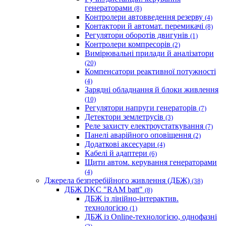
генераторами
(8)
Контролери автовведення резерву
(4)
Контактори й автомат. перемикачі
(8)
Регулятори оборотів двигунів
(1)
Контролери компресорів
(2)
Вимірювальні прилади й аналізатори
(20)
Компенсатори реактивної потужності
(4)
Зарядні обладнання й блоки живлення
(10)
Регулятори напруги генераторів
(7)
Детектори землетрусів
(3)
Реле захисту електроустаткування
(7)
Панелі аварійного оповіщення
(2)
Додаткові аксесуари
(4)
Кабелі й адаптери
(6)
Щити автом. керування генераторами
(4)
Джерела безперебійного живлення (ДБЖ)
(38)
ДБЖ DKC "RAM batt"
(8)
ДБЖ із лінійно-інтерактив.
технологією
(1)
ДБЖ із Online-технологією, однофазні