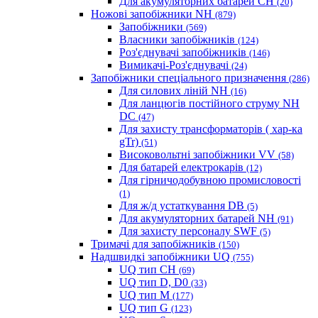
Для акумуляторних батарей CH
(20)
Ножові запобіжники NH
(879)
Запобіжники
(569)
Власники запобіжників
(124)
Роз'єднувачі запобіжників
(146)
Вимикачі-Роз'єднувачі
(24)
Запобіжники спеціального призначення
(286)
Для силових ліній NH
(16)
Для ланцюгів постійного струму NH
DC
(47)
Для захисту трансформаторів ( хар-ка
gTr)
(51)
Високовольтні запобіжники VV
(58)
Для батарей електрокарів
(12)
Для гірничодобувною промисловості
(1)
Для ж/д устаткування DB
(5)
Для акумуляторних батарей NH
(91)
Для захисту персоналу SWF
(5)
Тримачі для запобіжників
(150)
Надшвидкі запобіжники UQ
(755)
UQ тип CH
(69)
UQ тип D, D0
(33)
UQ тип M
(177)
UQ тип G
(123)