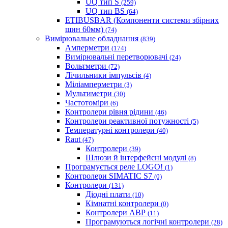
UQ тип S
(259)
UQ тип BS
(64)
ETIBUSBAR (Компоненти системи збірних
шин 60мм)
(74)
Вимірювальне обладнання
(839)
Амперметри
(174)
Вимірювальні перетворювачі
(24)
Вольтметри
(72)
Лічильники імпульсів
(4)
Міліамперметри
(3)
Мультиметри
(30)
Частотоміри
(6)
Контролери рівня рідини
(46)
Контролери реактивної потужності
(5)
Температурні контролери
(40)
Raut
(47)
Контролери
(39)
Шлюзи й інтерфейсні модулі
(8)
Програмується реле LOGO!
(1)
Контролери SIMATIC S7
(0)
Контролери
(131)
Діодні плати
(10)
Кімнатні контролери
(0)
Контролери АВР
(11)
Програмуються логічні контролери
(28)