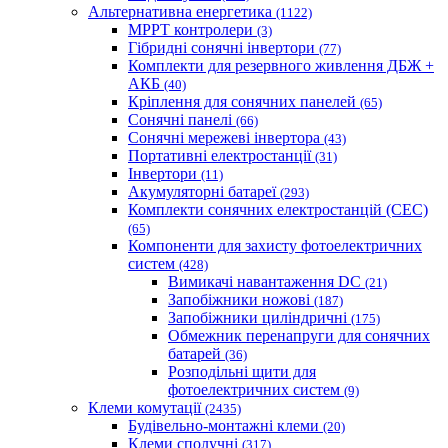
Альтернативна енергетика
(1122)
MPPT контролери
(3)
Гібридні сонячні інвертори
(77)
Комплекти для резервного живлення ДБЖ +
АКБ
(40)
Кріплення для сонячних панелей
(65)
Сонячні панелі
(66)
Сонячні мережеві інвертора
(43)
Портативні електростанції
(31)
Iнвертори
(11)
Акумуляторні батареї
(293)
Комплекти сонячних електростанцій (СЕС)
(65)
Компоненти для захисту фотоелектричних
систем
(428)
Вимикачі навантаження DC
(21)
Запобіжники ножові
(187)
Запобіжники циліндричні
(175)
Обмежник перенапруги для сонячних
батарей
(36)
Розподільні щити для
фотоелектричних систем
(9)
Клеми комутації
(2435)
Будівельно-монтажні клеми
(20)
Клеми сполучні
(317)