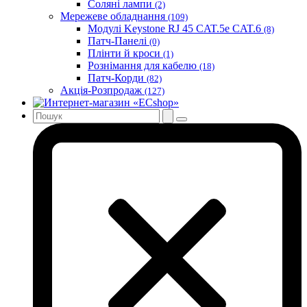
Соляні лампи
(2)
Мережеве обладнання
(109)
Модулі Keystone RJ 45 CAT.5e CAT.6
(8)
Патч-Панелі
(0)
Плінти й кроси
(1)
Рознімання для кабелю
(18)
Патч-Корди
(82)
Акція-Розпродаж
(127)