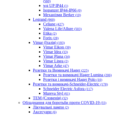
(560)
wg UP IP44
(1)
Isopanzer IP44-IP66
(0)
Механізми Berker
(10)
Legrand
(960)
Celiane
(427)
Valena Life/Allure
(503)
Etika
(2)
Forix
(28)
Vimar (Італія)
(193)
Vimar Eikon
(39)
Vimar Idea
(33)
Vimar Plana
(34)
Vimar Linea
(2)
Vimar Arke
(47)
Розетки та Вимикачі Hager
(225)
Розетки та вимикачі Hager Lumina
(206)
Розетки і вимикачі Hager Polo
(10)
Розетки та вимикачі-Schneider-Electric
(178)
Schneider Electric Asfora
(117)
Mureva Styl
(61)
TEM (Словенія)
(32)
Обладнання для боротьби проти COVID-19
(55)
Лікувальні лампи
(2)
Аксесуари
(6)