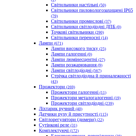
Світильники настільні
(50)
Світильники пиловологозахищені IP65
(79)
Світильники промислові
(37)
Світильники світлодіодні ДПБ
(0)
Точкові світильники
(290)
Світильники переносні
(14)
Лампи
(671)
Лампи високого тиску
(25)
Лампи галогенні
(0)
Лампи люмінесцентні
(27)
Лампи розжарювання
(9)
Лампи світлодіодні
(567)
Стрічка світлодіодна й приналежності
(43)
Прожектори
(269)
Прожектори галогенні
(11)
Прожектори металогалогенні
(19)
Прожектори світлодіодні
(239)
Ліхтарик ручний
(40)
Датчики руху й присутності
(115)
Світлорегулятори (димери)
(22)
Сутінкові реле
(31)
Комплектуючі
(172)
Електропатрони, перехідники