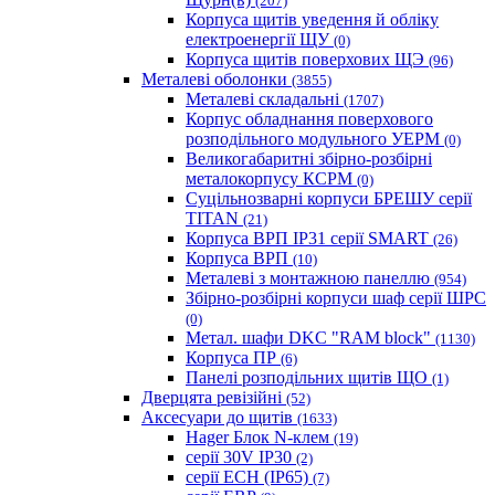
(207)
Корпуса щитів уведення й обліку
електроенергії ЩУ
(0)
Корпуса щитів поверхових ЩЭ
(96)
Металеві оболонки
(3855)
Металеві складальні
(1707)
Корпус обладнання поверхового
розподільного модульного УЕРМ
(0)
Великогабаритні збірно-розбірні
металокорпусу КСРМ
(0)
Суцільнозварні корпуси БРЕШУ серії
TITAN
(21)
Корпуса ВРП IP31 серії SMART
(26)
Корпуса ВРП
(10)
Металеві з монтажною панеллю
(954)
Збірно-розбірні корпуси шаф серії ШРС
(0)
Метал. шафи DKC "RAM block"
(1130)
Корпуса ПР
(6)
Панелі розподільних щитів ЩО
(1)
Дверцята ревізійні
(52)
Аксесуари до щитів
(1633)
Hager Блок N-клем
(19)
серії 30V IP30
(2)
серії ECH (IP65)
(7)