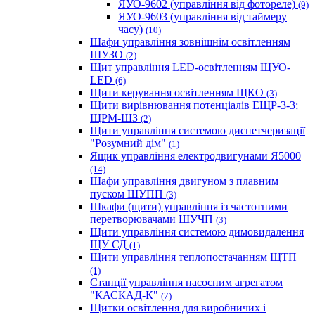
ЯУО-9602 (управління від фотореле)
(9)
ЯУО-9603 (управління від таймеру
часу)
(10)
Шафи управління зовнішнім освітленням
ШУЗО
(2)
Щит управління LED-освітленням ЩУО-
LED
(6)
Щити керування освітленням ЩКО
(3)
Щити вирівнювання потенціалів ЕЩР-3-3;
ЩРМ-ШЗ
(2)
Щити управління системою диспетчеризації
"Розумний дім"
(1)
Ящик управління електродвигунами Я5000
(14)
Шафи управління двигуном з плавним
пуском ШУПП
(3)
Шкафи (щити) управління із частотними
перетворювачами ШУЧП
(3)
Щити управління системою димовидалення
ЩУ СД
(1)
Щити управління теплопостачанням ЩТП
(1)
Станції управління насосним агрегатом
"КАСКАД-К"
(7)
Щитки освітлення для виробничих і