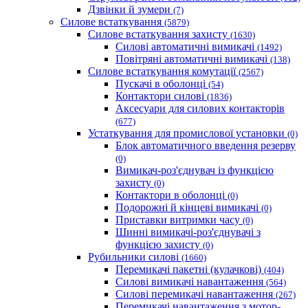
Дзвінки й зумери
(7)
Силове встаткування
(5879)
Силове встаткування захисту
(1630)
Силові автоматичні вимикачі
(1492)
Повітряні автоматичні вимикачі
(138)
Силове встаткування комутації
(2567)
Пускачі в оболонці
(54)
Контактори силові
(1836)
Аксесуари для силових контакторів
(677)
Устаткування для промислової установки
(0)
Блок автоматичного введення резерву
(0)
Вимикач-роз'єднувач із функцією
захисту
(0)
Контактори в оболонці
(0)
Подорожні й кінцеві вимикачі
(0)
Приставки витримки часу
(0)
Шинні вимикачі-роз'єднувачі з
функцією захисту
(0)
Рубильники силові
(1660)
Перемикачі пакетні (кулачкові)
(404)
Силові вимикачі навантаження
(564)
Cилові перемикачі навантаження
(267)
Перемикачі навантаження з мотор-