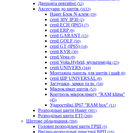
Дверцята ревізійні
(52)
Аксесуари до щитів
(1633)
Hager Блок N-клем
(19)
серії 30V IP30
(2)
серії ECH (IP65)
(7)
серії ERP
(9)
серії GARANT
(15)
серії GOLF
(50)
серії GT (IP65)
(14)
серії KVR
(30)
серії Vega
(9)
серії Volta.Hybrid, мультимедіа
(25)
серії UNIVERS
(344)
Монтажна панель для щитів і шаф
(8)
серії ЩР UNIVERSAL
(0)
Заглушки, замки та ін.
(34)
Мікроклімат щитів
(53)
Контроль мікроклімату "RAM klima"
(45)
Ударостійкі IP67 "RAM box"
(11)
Розподільні щити Hager
(361)
Розподільні щити ETI
(260)
Щитове обладнання
(394)
Головні розподільчі щити ГРЩ
(3)
Ввідно-розподільчі пристрої ВРП
(16)