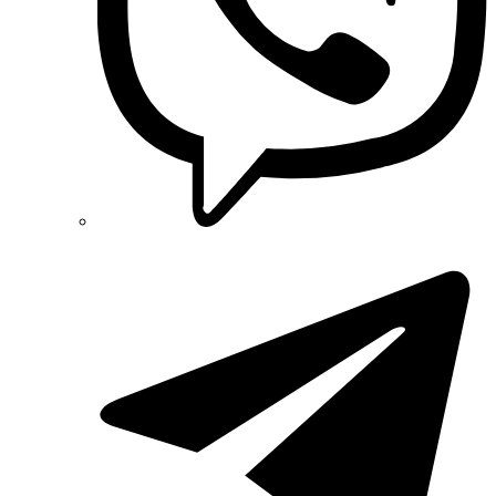
SOFAR (Китай)
Sungrow (Китай)
TAB (Словенія)
Takel (УкраЇна)
Technoelectric (Італія)
Technosystems (Україна)
TEKPAN (Туреччина)
TeleTec (Україна)
TEM (Словенія)
Tense (Туреччина)
Terneo (Україна)
Testboy (Німеччина)
UEC (Україна)
UEK (Україна)
Vargo (Україна)
Vector VS
Vimar (Італія)
Volter (Україна)
Volterm (Україна)
Wago (Німеччина)