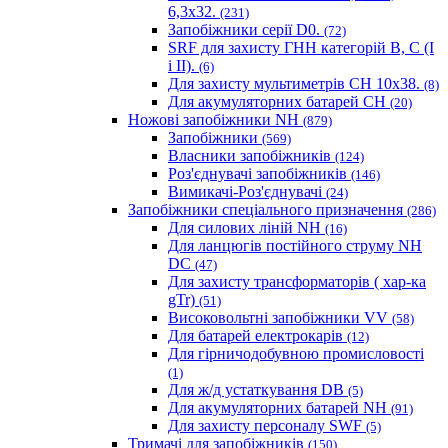
6,3x32.
(231)
Запобіжники серії D0.
(72)
SRF для захисту ГНН категорій B, C (I
і II).
(6)
Для захисту мультиметрів CH 10х38.
(8)
Для акумуляторних батарей CH
(20)
Ножові запобіжники NH
(879)
Запобіжники
(569)
Власники запобіжників
(124)
Роз'єднувачі запобіжників
(146)
Вимикачі-Роз'єднувачі
(24)
Запобіжники спеціального призначення
(286)
Для силових ліній NH
(16)
Для ланцюгів постійного струму NH
DC
(47)
Для захисту трансформаторів ( хар-ка
gTr)
(51)
Високовольтні запобіжники VV
(58)
Для батарей електрокарів
(12)
Для гірничодобувною промисловості
(1)
Для ж/д устаткування DB
(5)
Для акумуляторних батарей NH
(91)
Для захисту персоналу SWF
(5)
Тримачі для запобіжників
(150)