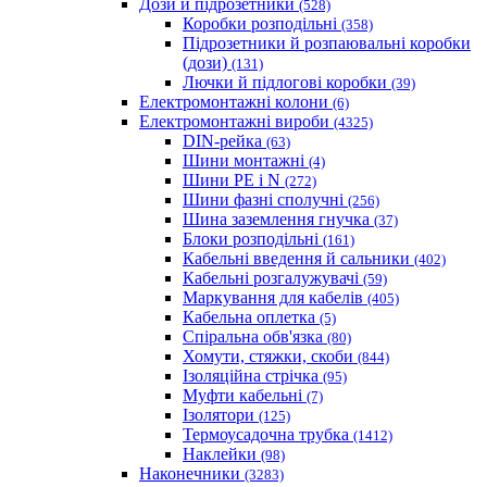
Дози й підрозетники
(528)
Коробки розподільні
(358)
Підрозетники й розпаювальні коробки
(дози)
(131)
Лючки й підлогові коробки
(39)
Електромонтажні колони
(6)
Електромонтажні вироби
(4325)
DIN-рейка
(63)
Шини монтажні
(4)
Шини PE і N
(272)
Шини фазні сполучні
(256)
Шина заземлення гнучка
(37)
Блоки розподільні
(161)
Кабельні введення й сальники
(402)
Кабельні розгалужувачі
(59)
Маркування для кабелів
(405)
Кабельна оплетка
(5)
Спіральна обв'язка
(80)
Хомути, стяжки, скоби
(844)
Ізоляційна стрічка
(95)
Муфти кабельні
(7)
Ізолятори
(125)
Термоусадочна трубка
(1412)
Наклейки
(98)
Наконечники
(3283)