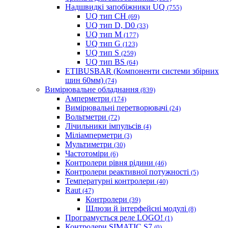
Надшвидкі запобіжники UQ
(755)
UQ тип CH
(69)
UQ тип D, D0
(33)
UQ тип M
(177)
UQ тип G
(123)
UQ тип S
(259)
UQ тип BS
(64)
ETIBUSBAR (Компоненти системи збірних
шин 60мм)
(74)
Вимірювальне обладнання
(839)
Амперметри
(174)
Вимірювальні перетворювачі
(24)
Вольтметри
(72)
Лічильники імпульсів
(4)
Міліамперметри
(3)
Мультиметри
(30)
Частотоміри
(6)
Контролери рівня рідини
(46)
Контролери реактивної потужності
(5)
Температурні контролери
(40)
Raut
(47)
Контролери
(39)
Шлюзи й інтерфейсні модулі
(8)
Програмується реле LOGO!
(1)
Контролери SIMATIC S7
(0)