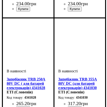
234
.
00
грн
234
.
00
грн
Обладнання
Номінальний струм, А
U номінальне, В
Характеристика
Серія
: TRB
: запобіжник
: 80
: DC
: 63
Обладнання
Номінальний струм, А
U номінальне, В
Характеристика
Серія
: TRB
: запобіжник
: 80
: DC
: 80
Запобіжник TRB 250A
Запобіжник TRB 355A
80V DC ( для батарей
80V DC (для батарей
електрокарів) 4341028
електрокарів) 4341030
ETI (Словенія)
ETI (Словенія)
4341028
4341030
265
.
20
грн
317
.
20
грн