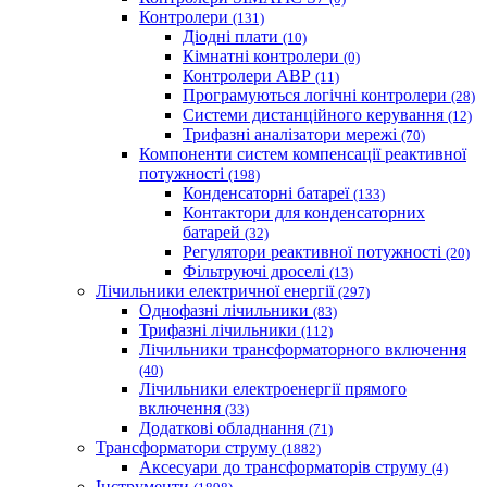
Контролери
(131)
Діодні плати
(10)
Кімнатні контролери
(0)
Контролери АВР
(11)
Програмуються логічні контролери
(28)
Системи дистанційного керування
(12)
Трифазні аналізатори мережі
(70)
Компоненти систем компенсації реактивної
потужності
(198)
Конденсаторні батареї
(133)
Контактори для конденсаторних
батарей
(32)
Регулятори реактивної потужності
(20)
Фільтруючі дроселі
(13)
Лічильники електричної енергії
(297)
Однофазні лічильники
(83)
Трифазні лічильники
(112)
Лічильники трансформаторного включення
(40)
Лічильники електроенергії прямого
включення
(33)
Додаткові обладнання
(71)
Трансформатори струму
(1882)
Аксесуари до трансформаторів струму
(4)
Інструменти