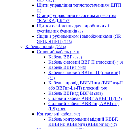
(1)
Щити управління теплопостачанням ЩТП
(1)
Станції управління насосним агрегатом
"КАСКАД-К"
(7)
Щитки освітлення для виробничих і
суспільних будинків
(3)
Ящик з рубильником і запобіжниками (ЯР,
ЯРП, ЯПРП)
(113)
Кабель, провід
(2314)
Силовий кабель
(1710)
Кабель ВВГ
(390)
Кабель силовий ВВГ П (плоский)
(40)
Кабель ВВГнг
(443)
Кабель силовий ВВГнг-П (плоский)
(53)
Кабель і провід ВВГ-Пнгд (ВВГнгд-П
або ВВГнг-Ls-П) плоский
(50)
Кабель ВВГнгд ВВГ-ls
(398)
Силовий кабель АВВГ АВВГ-П
(145)
Силовий кабель АВВГнг, АВВГнгд
(LS)
(189)
Контрольні кабелі
(47)
Кабель контрольний мідний КВВГ,
КВВГнг, КВВГнгд (КВВГнг ls)
(47)