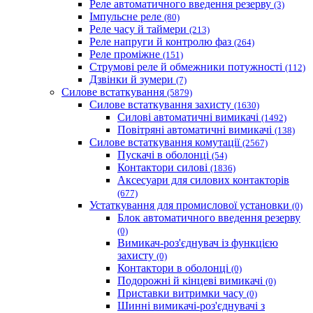
Реле автоматичного введення резерву
(3)
Імпульсне реле
(80)
Реле часу й таймери
(213)
Реле напруги й контролю фаз
(264)
Реле проміжне
(151)
Струмові реле й обмежники потужності
(112)
Дзвінки й зумери
(7)
Силове встаткування
(5879)
Силове встаткування захисту
(1630)
Силові автоматичні вимикачі
(1492)
Повітряні автоматичні вимикачі
(138)
Силове встаткування комутації
(2567)
Пускачі в оболонці
(54)
Контактори силові
(1836)
Аксесуари для силових контакторів
(677)
Устаткування для промислової установки
(0)
Блок автоматичного введення резерву
(0)
Вимикач-роз'єднувач із функцією
захисту
(0)
Контактори в оболонці
(0)
Подорожні й кінцеві вимикачі
(0)
Приставки витримки часу
(0)
Шинні вимикачі-роз'єднувачі з