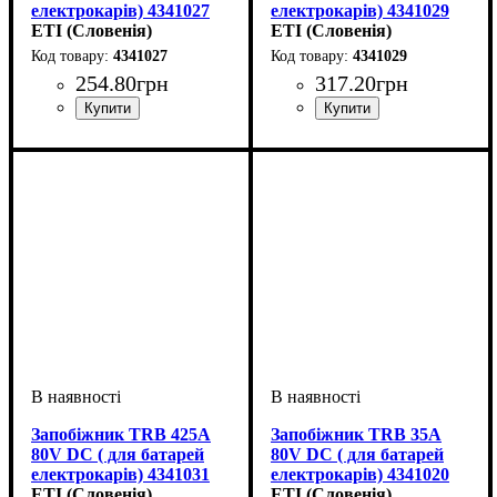
електрокарів) 4341027
електрокарів) 4341029
ETI (Словенія)
ETI (Словенія)
4341027
4341029
254
.
80
грн
317
.
20
грн
Обладнання
Номінальний струм, А
U номінальне, В
Характеристика
Серія
: TRB
: запобіжник
: 80
: DC
:
Обладнання
Номінальний струм, А
U номінальне, В
Характеристика
Серія
: TRB
: запобіжник
: 80
: DC
:
200
300
Запобіжник TRB 425A
Запобіжник TRB 35A
80V DC ( для батарей
80V DC ( для батарей
електрокарів) 4341031
електрокарів) 4341020
ETI (Словенія)
ETI (Словенія)