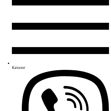
Massive (Бельгія)
MAXUS (Китай)
Mersen (Франція)
NIK (Україна)
NOARK
Onka (Туреччина)
OZKA (Україна)
Phoenix Contact (Німеччина)
Plank Electrotechnic (Україна)
Pro'sKit (Тайвань)
PYLONTECH (Китай)
Radpol (Польща)
Raut (Україна)
Каталог
Reliance (Україна)
REM POWER (Словенія)
Schneider-Electric (Франція)
Selec (Індія)
SEZ (Словаччина)
Siemens (Німеччина)
Smart-MAIC
Socomec (Франція)