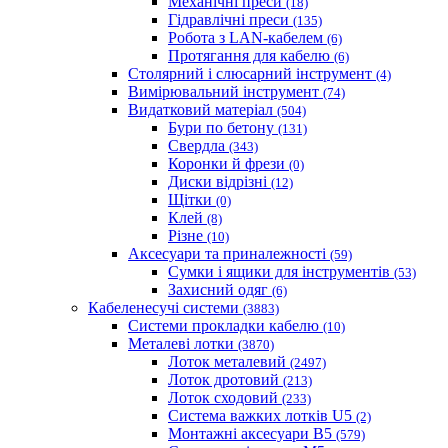
Механічні преси
(18)
Гідравлічні преси
(135)
Робота з LAN-кабелем
(6)
Протягання для кабелю
(6)
Столярний і слюсарний інструмент
(4)
Вимірювальний інструмент
(74)
Видатковий матеріал
(504)
Бури по бетону
(131)
Свердла
(343)
Коронки й фрези
(0)
Диски відрізні
(12)
Щітки
(0)
Клей
(8)
Різне
(10)
Аксесуари та приналежності
(59)
Cумки і ящики для інструментів
(53)
Захисний одяг
(6)
Кабеленесучі системи
(3883)
Системи прокладки кабелю
(10)
Металеві лотки
(3870)
Лоток металевий
(2497)
Лоток дротовий
(213)
Лоток сходовий
(233)
Система важких лотків U5
(2)
Монтажні аксесуари B5
(579)