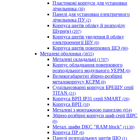
Пластикові корпуси для установки
лічильника
(30)
Панелі для установки електричного
лічильника ПУ
(2)
Корпуса щитів обліку й розподілу
Щурн(в)
(207)
Корпуса щитів уведення й обліку
електроенергії ЩУ
(0)
Корпуса щитів поверхових ЩЭ
(96)
Металеві оболонки
(3855)
Металеві складальні
(1707)
Корпус обладнання поверхового
розподільного модульного УЕРМ
(0)
Великогабаритні збірно-розбірні
металокорпусу КСРМ
(0)
Суцільнозварні корпуси БРЕШУ серії
TITAN
(21)
Корпуса ВРП IP31 серії SMART
(26)
Корпуса ВРП
(10)
Металеві з монтажною панеллю
(954)
Збірно-розбірні корпуси шаф серії ШРС
(0)
Метал. шафи DKC "RAM block"
(1130)
Корпуса ПР
(6)
Панелі розподільних щитів ЩО
(1)