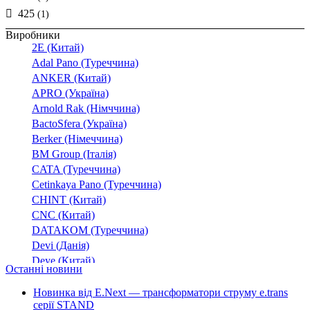
425
(1)
Виробники
2E (Китай)
Adal Pano (Туреччина)
ANKER (Китай)
APRO (Україна)
Arnold Rak (Німччина)
BactoSfera (Україна)
Berker (Німеччина)
BM Group (Італія)
CATA (Туреччина)
Cetinkaya Pano (Туреччина)
CHINT (Китай)
CNC (Китай)
DATAKOM (Туреччина)
Devi (Данія)
Deye (Китай)
Останні новини
DigiTop (Україна)
DKC (Україна)
Новинка від E.Next — трансформатори струму e.trans
серії STAND
Dyness (Китай)