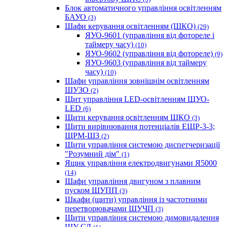
Блок автоматичного управління освітленням
БАУО
(3)
Шафи керування освітленням (ШКО)
(29)
ЯУО-9601 (управління від фотореле і
таймеру часу)
(10)
ЯУО-9602 (управління від фотореле)
(9)
ЯУО-9603 (управління від таймеру
часу)
(10)
Шафи управління зовнішнім освітленням
ШУЗО
(2)
Щит управління LED-освітленням ЩУО-
LED
(6)
Щити керування освітленням ЩКО
(3)
Щити вирівнювання потенціалів ЕЩР-3-3;
ЩРМ-ШЗ
(2)
Щити управління системою диспетчеризації
"Розумний дім"
(1)
Ящик управління електродвигунами Я5000
(14)
Шафи управління двигуном з плавним
пуском ШУПП
(3)
Шкафи (щити) управління із частотними
перетворювачами ШУЧП
(3)
Щити управління системою димовидалення
ЩУ СД