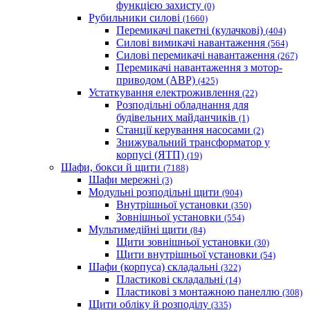
функцією захисту
(0)
Рубильники силові
(1660)
Перемикачі пакетні (кулачкові)
(404)
Силові вимикачі навантаження
(564)
Cилові перемикачі навантаження
(267)
Перемикачі навантаження з мотор-
приводом (АВР)
(425)
Устаткування електроживлення
(22)
Розподільні обладнання для
будівельних майданчиків
(1)
Станції керування насосами
(2)
Знижувальний трансформатор у
корпусі (ЯТП)
(19)
Шафи, бокси й щити
(7188)
Шафи мережні
(3)
Модульні розподільні щити
(904)
Внутрішньої установки
(350)
Зовнішньої установки
(554)
Мультимедійні щити
(84)
Щити зовнішньої установки
(30)
Щити внутрішньої установки
(54)
Шафи (корпуса) складальні
(322)
Пластикові складальні
(14)
Пластикові з монтажною панеллю
(308)
Щити обліку й розподілу
(335)