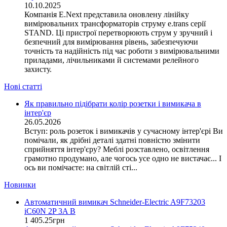
10.10.2025
E.NEXT (Україна)
Компанія E.Next представила оновлену лінійку
EAE Electric
вимірювальних трансформаторів струму e.trans серії
Eastron (Китай)
STAND. Ці пристрої перетворюють струм у зручний і
Eaton (США)
безпечний для вимірювання рівень, забезпечуючи
точність та надійність під час роботи з вимірювальними
ElectrO (Україна)
приладами, лічильниками й системами релейного
Eleks (Україна)
захисту.
Entes (Туреччина)
Нові статті
EON (Таїланд)
ETI (Словенія)
Як правильно підібрати колір розетки і вимикача в
ETREL (Словенія)
інтер'єр
Evrosvet (Україна)
26.05.2026
Extherm (Німеччина)
Вступ: роль розеток і вимикачів у сучасному інтер'єрі Ви
помічали, як дрібні деталі здатні повністю змінити
F&F (Польща)
сприйняття інтер'єру? Меблі розставлено, освітлення
FRER (Італія)
грамотно продумано, але чогось усе одно не вистачає... І
FS (Україна)
ось ви помічаєте: на світлій сті...
Galkat (Україна)
Новинки
GAMA (Україна)
GENERICA (Китай)
Автоматичний вимикач Schneider-Electric A9F73203
Gewiss (Італія)
iC60N 2P 3A B
Ginlong Solis (Китай)
1 405
.
25
грн