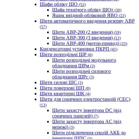
Шафи обліку ШО
(52)
Шафа технічого обліку ШОт
(30)
Ящик ввідний-обліковий ЯВО
(22)
Щити автоматичного введення резерву АВР
(57)
Щити АВР-200 (2 введення)
(19)
Щити АВР-300 (3 введення)
(13)
Щити АВР-400 (мотор-привод)
(25)
Конденсаторні установки ПКРП
(41)
Щити розподільчі ЩР
(6)
Щити розподільчі модульного
обладнання ЩРм
(3)
Щити розподільчі силового
обладнання ЩРс
(3)
Щити силові ЩС
(3)
Щити поверхові ЩП
(8)
Щити квартирні ЩК
(4)
Щити для сонячних електростанцій (СЕС)
(13)
Щити захисту інвертора DC (від
сонячних панелей)
(7)
Щити захисту інвертора AC (від
мережі)
(3)
Щити підключення секцій АКБ до
інвертору ЩПС
(3)