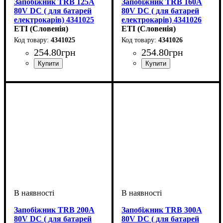
Запобіжник TRB 125A
Запобіжник TRB 160A
80V DC ( для батарей
80V DC ( для батарей
електрокарів) 4341025
електрокарів) 4341026
ETI (Словенія)
ETI (Словенія)
4341025
4341026
254
.
80
грн
254
.
80
грн
Обладнання
Номінальний струм, А
U номінальне, В
Характеристика
Серія
: TRB
: запобіжник
: 80
: DC
:
Обладнання
Номінальний струм, А
U номінальне, В
Характеристика
Серія
: TRB
: запобіжник
: 80
: DC
:
125
160
Запобіжник TRB 200A
Запобіжник TRB 300A
80V DC ( для батарей
80V DC ( для батарей