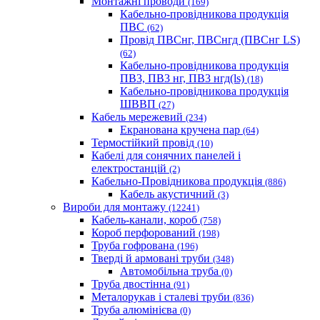
Монтажні проводи
(169)
Кабельно-провідникова продукція
ПВС
(62)
Провід ПВСнг, ПВСнгд (ПВСнг LS)
(62)
Кабельно-провідникова продукція
ПВ3, ПВ3 нг, ПВ3 нгд(ls)
(18)
Кабельно-провідникова продукція
ШВВП
(27)
Кабель мережевий
(234)
Екранована кручена пар
(64)
Термостійкий провід
(10)
Кабелі для сонячних панелей і
електростанцій
(2)
Кабельно-Провідникова продукція
(886)
Кабель акустичний
(3)
Вироби для монтажу
(12241)
Кабель-канали, короб
(758)
Короб перфорований
(198)
Труба гофрована
(196)
Тверді й армовані труби
(348)
Автомобільна труба
(0)
Труба двостінна
(91)
Металорукав і сталеві труби
(836)
Труба алюмінієва
(0)