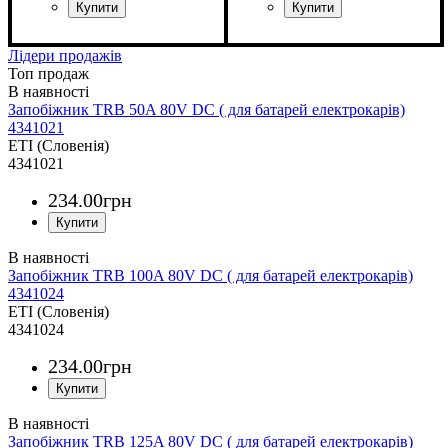
Обладнання
Номінальний струм, А
U номінальне, В
Характеристика
Серія
: TRB
: запобіжник
: 80
: DC
:
Обладнання
Номінальний струм, А
U номінальне, В
Характеристика
Серія
: TRB
: запобіжник
: 80
: DC
:
250
355
Лідери продажів
Топ продаж
Запобіжник TRB 50A 80V DC ( для батарей електрокарів)
4341021
ETI (Словенія)
4341021
234
.
00
грн
Запобіжник TRB 100A 80V DC ( для батарей електрокарів)
4341024
ETI (Словенія)
4341024
234
.
00
грн
Запобіжник TRB 125A 80V DC ( для батарей електрокарів)