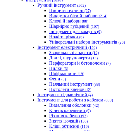
(1898)
Ручний інструмент
(502)
Пінцети технічні
(27)
Викрутки біти й набори
(214)
Ключі й набори
(88)
Шарнірно губцевий
(107)
Iнструмент для хомутів
(9)
Ножі та різаки
(6)
Універсальні набори інструментів
(26)
Інструмент електричний
(150)
Зварювальні апарати
(12)
Дрилі, шуруповерти
(13)
Перфоратори й бетоноломи
(7)
Пилки
(3)
Шліфмашини
(19)
Фени
(5)
Паяльний інструмент
(88)
Пістолети клейові
(2)
Інструмент гідравлічний
(4)
Інструмент для роботи з кабелем
(600)
Видалення оболонки
(42)
Кінець кабельний
(0)
Різання кабелю
(97)
Зняття ізоляції
(156)
Кліщі обтискні
(119)