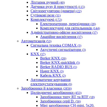
Ліхтарик ручний
(40)
Датчики руху й присутності
(115)
Світлорегулятори (димери)
(22)
Сутінкові реле
(31)
Комплектуючі
(172)
Електропатрони, перехідники
(28)
Комплектуючі для світильників
(144)
Адміністративно-офісне висвітлення
(37)
Аварійне висвітлення
(37)
Автоматизація
(53)
Сигнальна техніка COMAX
(3)
Акустичні сигналізатори
(3)
KNX
(37)
Berker KNX
(26)
Berker KNX-quicklink
(5)
Berker RADIO BUS
(1)
Hager KNX
(3)
Кабель KNX
(2)
Автоматичне керування
електроустаткуванням
(0)
Запобіжники й власники
(2856)
Циліндричні запобіжники
(453)
Запобіжники типу RT та RTF
(18)
Запобіжники серії D.
(56)
Міні запобіжники CH-mini, 5x20,