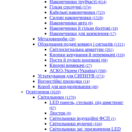
Наконечники трубчасті
(614)
Гільзи сполучні
(374)
Кабельні наконечники
(723)
Силові наконечники
(1528)
Наконечники авто
(9)
Наконечники й гільзи болтові
(18)
Наконечники для заземлення
(17)
Металовироби
(28)
Обладнання подачі команд і сигналів
(1311)
Світлосигнальна арматури
(261)
Кнопки керування й перемикачі
(319)
Пости й пульти кнопкові
(98)
Кінцеві вимикачі
(27)
АСКО-Укрем (Україна)
(598)
Устаткування для СИПНУВ
(273)
Вогнестійкі проходки
(14)
Короб для кондиціювання
(46)
Освітлення
(2629)
Світильники
(1270)
LED панель, стельові, під армстронг
(97)
Люстри
(0)
Світильники індукційні ФСП
(1)
Світильники вуличні
(104)
Світильники заг. призначення LED