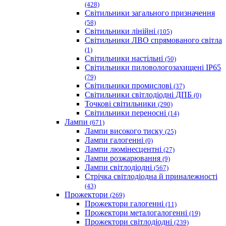
(428)
Світильники загального призначення
(58)
Світильники лінійні
(105)
Світильники ЛВО спрямованого світла
(1)
Світильники настільні
(50)
Світильники пиловологозахищені IP65
(79)
Світильники промислові
(37)
Світильники світлодіодні ДПБ
(0)
Точкові світильники
(290)
Світильники переносні
(14)
Лампи
(671)
Лампи високого тиску
(25)
Лампи галогенні
(0)
Лампи люмінесцентні
(27)
Лампи розжарювання
(9)
Лампи світлодіодні
(567)
Стрічка світлодіодна й приналежності
(43)
Прожектори
(269)
Прожектори галогенні
(11)
Прожектори металогалогенні
(19)
Прожектори світлодіодні
(239)