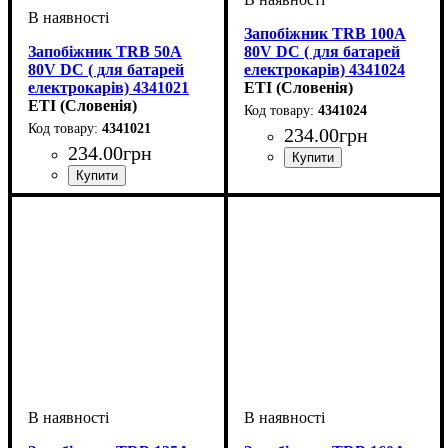
Запобіжник TRB 100A
Запобіжник TRB 50A
80V DC ( для батарей
80V DC ( для батарей
електрокарів) 4341024
електрокарів) 4341021
ETI (Словенія)
ETI (Словенія)
4341024
4341021
234
.
00
грн
234
.
00
грн
Обладнання
Номінальний струм, А
U номінальне, В
Характеристика
Серія
: TRB
: запобіжник
: 80
: DC
:
100
Обладнання
Номінальний струм, А
U номінальне, В
Характеристика
Серія
: TRB
: запобіжник
: 80
: DC
: 50