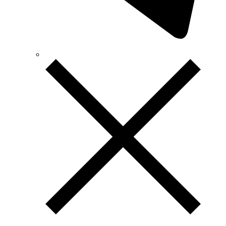
Wallbox (Іспанія)
WURTH (Німеччина)
Zubr (Україна)
АС Привод (Україна)
АСКО-УКРЕМ (Україна)
Білмакс
Запорізький завод кольорових металів (ЗЗКМ)
Каблекс Одеса
Мегомметр (Україна)
Новатек-Електро (Україна)
Одескабель Одеський кабельний завод
Промфактор
Термофіт
Укренерго-Альянс (Україна)