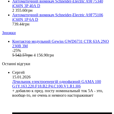
Автоматичний вимикач Schneider-Electric A9F75340
GreenVision (Китай)
iC60N 3P 40A D
Hager (Німеччина)
2 355
.
60
грн
Haupa (Німеччина)
Автоматичний вимикач Schneider-Electric A9F75106
HD Hyundai Electric (Корея)
iC60N 1P 6A D
739
.
44
грн
Hemstedt (Німеччина)
Horoz Electric (Туреччина)
Знижки
Huawei (Китай)
IME (Італія)
Контактор модульний Gewiss GWD6731 CTR 63A 2NO
230B 3M
Install Group (Україна)
-25%
IPmall (Україна)
5 542
.
57
грн
4 156
.
90
грн
JA SOLAR (Китай)
Останні відгуки
Jokari (Німеччина)
Kanlux
Сергей
Katko (Фінляндія)
15.01.2026
KNIPEX (Чехія)
Лічильник електроенергій однофазний GAMA 100
Kolarz (Австрія)
G1Y.163.220.F18.B2.P4.C100.V1.R1.H6
+ добавлю к пред. посту номинальный ток 5А - это,
Kopos (Чехія)
вообще-то, не очень и немного настораживает
Legrand (Франція)
LogicPower (Україна)
LuxPower (Китай)