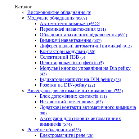
Каталог
Високовольтне обладнання
(0)
Модульне обладнання
(9569)
Автоматичні вимикачі
(6622)
Перемикачі навантаження
(211)
Обладнання захисного відключення
(680)
Вимикачі навантаження
(537)
Диференціальні автоматичні вимикачі
(912)
Контактори модульні
(480)
Селективний ПЗВ
(5)
Перетворювачі інтерфейсів
(5)
Модульні кнопки управління на Din рейку
(42)
Індикатори напруги на DIN рейку
(53)
Розетки на DIN-рейку
(22)
Аксесуари для автоматичних вимикачів
(753)
Блок допоміжних контактів
(11)
Незалежний розчеплювач
(85)
Додаткові контакти автоматичного вимикача
(88)
Аксесуари для силових автоматичних
вимикачів
(574)
Релейне обладнання
(856)
Електромагнітні реле
(26)