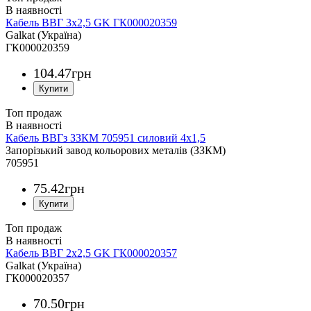
Кабель ВВГ 3х2,5 GK ГК000020359
Galkat (Україна)
ГК000020359
104
.
47
грн
Топ продаж
Кабель ВВГз ЗЗКМ 705951 силовий 4х1,5
Запорізький завод кольорових металів (ЗЗКМ)
705951
75
.
42
грн
Топ продаж
Кабель ВВГ 2х2,5 GK ГК000020357
Galkat (Україна)
ГК000020357
70
.
50
грн