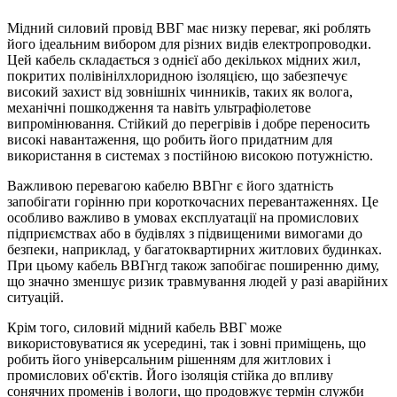
Мідний силовий провід ВВГ має низку переваг, які роблять
його ідеальним вибором для різних видів електропроводки.
Цей кабель складається з однієї або декількох мідних жил,
покритих полівінілхлоридною ізоляцією, що забезпечує
високий захист від зовнішніх чинників, таких як волога,
механічні пошкодження та навіть ультрафіолетове
випромінювання. Стійкий до перегрівів і добре переносить
високі навантаження, що робить його придатним для
використання в системах з постійною високою потужністю.
Важливою перевагою кабелю ВВГнг є його здатність
запобігати горінню при короткочасних перевантаженнях. Це
особливо важливо в умовах експлуатації на промислових
підприємствах або в будівлях з підвищеними вимогами до
безпеки, наприклад, у багатоквартирних житлових будинках.
При цьому кабель ВВГнгд також запобігає поширенню диму,
що значно зменшує ризик травмування людей у разі аварійних
ситуацій.
Крім того, силовий мідний кабель ВВГ може
використовуватися як усередині, так і зовні приміщень, що
робить його універсальним рішенням для житлових і
промислових об'єктів. Його ізоляція стійка до впливу
сонячних променів і вологи, що продовжує термін служби