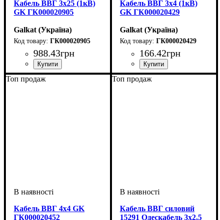
Кабель ВВГ 3х25 (1кВ)
Кабель ВВГ 3х4 (1кВ)
GK ГК000020905
GK ГК000020429
Galkat (Україна)
Galkat (Україна)
ГК000020905
ГК000020429
988
.
43
грн
166
.
42
грн
Перетин кабелю
: 3х25
Перетин кабелю
: 3х4
Топ продаж
Топ продаж
Кабель ВВГ 4х4 GK
Кабель ВВГ силовий
ГК000020452
15291 Одескабель 3x2,5