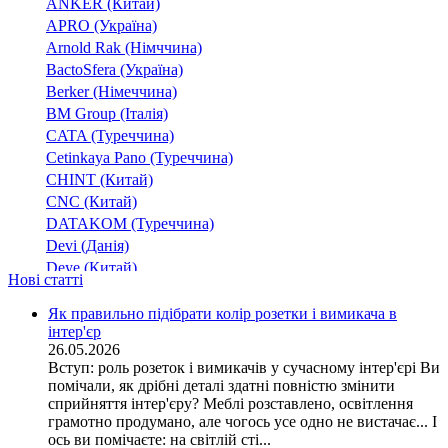
3х120+1х35
ANKER (Китай)
(1)
500
(1)
APRO (Україна)
3х120+1х50
(2)
800
(1)
Arnold Rak (Німччина)
3х120+1х70
(3)
BactoSfera (Україна)
3х120+1х95
(1)
Berker (Німеччина)
3х150
(2)
BM Group (Італія)
3х150+1х120
(1)
CATA (Туреччина)
3х150+1х50
(1)
Cetinkaya Pano (Туреччина)
3х150+1х70
CHINT (Китай)
(3)
CNC (Китай)
3х150+1х95
(2)
DATAKOM (Туреччина)
3х16
(2)
Devi (Данія)
3х16+1х10
(4)
Deye (Китай)
3х185
Нові статті
(1)
DigiTop (Україна)
3х185+1х120
(1)
DKC (Україна)
Як правильно підібрати колір розетки і вимикача в
3х185+1х35
(1)
інтер'єр
Dyness (Китай)
26.05.2026
3х185+1х50
(2)
E.NEXT (Україна)
Вступ: роль розеток і вимикачів у сучасному інтер'єрі Ви
3х185+1х70
EAE Electric
(1)
помічали, як дрібні деталі здатні повністю змінити
Eastron (Китай)
3х185+1х95
сприйняття інтер'єру? Меблі розставлено, освітлення
(2)
Eaton (США)
грамотно продумано, але чогось усе одно не вистачає... І
3х2,5
(5)
ось ви помічаєте: на світлій сті...
ElectrO (Україна)