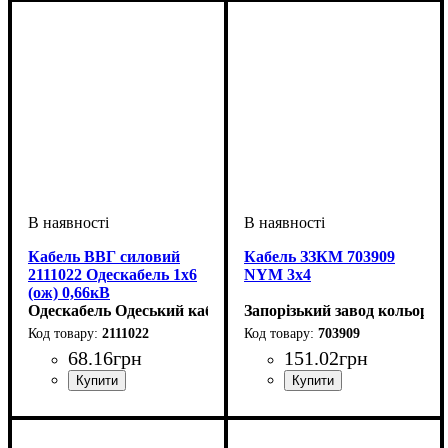
Кабель ВВГ силовий
Кабель ЗЗКМ 703909
2111022 Одескабель 1x6
NYM 3x4
(ож) 0,66кВ
Одескабель Одеський кабельний завод
Запорізький завод кольоров
2111022
703909
68
.
16
грн
151
.
02
грн
Перетин кабелю
: 1х6
Перетин кабелю
: 3х4