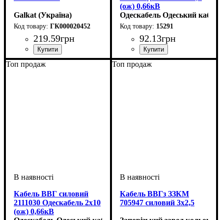
(ож) 0,66кВ
Galkat (Україна)
Одескабель Одеський кабел
ГК000020452
15291
219
.
59
грн
92
.
13
грн
Перетин кабелю
: 4х4
Перетин кабелю
: 3х2,5
Топ продаж
Топ продаж
Кабель ВВГ силовий
Кабель ВВГз ЗЗКМ
2111030 Одескабель 2x10
705947 силовий 3х2,5
(ож) 0,66кВ