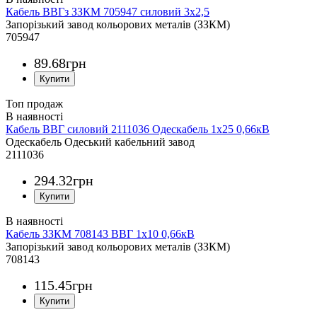
Кабель ВВГз ЗЗКМ 705947 силовий 3х2,5
Запорізький завод кольорових металів (ЗЗКМ)
705947
89
.
68
грн
Топ продаж
Кабель ВВГ силовий 2111036 Одескабель 1x25 0,66кВ
Одескабель Одеський кабельний завод
2111036
294
.
32
грн
Кабель ЗЗКМ 708143 ВВГ 1х10 0,66кВ
Запорізький завод кольорових металів (ЗЗКМ)
708143
115
.
45
грн