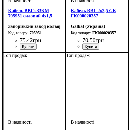
Кабель ВВГз ЗЗКМ
Кабель ВВГ 2х2,5 GK
705951 силовий 4х1,5
ГК000020357
Запорізький завод кольорових металів (ЗЗКМ)
Galkat (Україна)
705951
ГК000020357
75
.
42
грн
70
.
50
грн
Перетин кабелю
: 4х1,5
Перетин кабелю
: 2х2,5
Топ продаж
Топ продаж