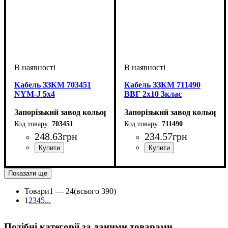
Кабель ЗЗКМ 703451
Кабель ЗЗКМ 711490
NYM-J 5х4
ВВГ 2x10 3клас
Запорізький завод кольорових металів (ЗЗКМ)
Запорізький завод кольоров
703451
711490
248
.
63
грн
234
.
57
грн
Перетин кабелю
: 5х4
Перетин кабелю
: 2х10
Показати ще
Товари
1 —
24
(всього 390)
1
2
3
4
5
...
Подібні категорії за даними товарами