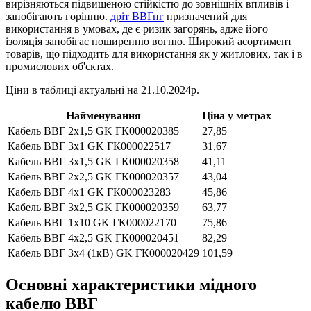
вирізняються підвищеною стійкістю до зовнішніх впливів і
запобігають горінню.
дріт ВВГнг
призначений для
використання в умовах, де є ризик загорянь, адже його
ізоляція запобігає поширенню вогню. Широкий асортимент
товарів, що підходить для використання як у житлових, так і в
промислових об'єктах.
Ціни в таблиці актуальні на 21.10.2024р.
Найменування
Ціна у метрах
Кабель ВВГ 2х1,5 GK ГК000020385
27,85
Кабель ВВГ 3х1 GK ГК000022517
31,67
Кабель ВВГ 3х1,5 GK ГК000020358
41,11
Кабель ВВГ 2х2,5 GK ГК000020357
43,04
Кабель ВВГ 4х1 GK ГК000023283
45,86
Кабель ВВГ 3х2,5 GK ГК000020359
63,77
Кабель ВВГ 1х10 GK ГК000022170
75,86
Кабель ВВГ 4х2,5 GK ГК000020451
82,29
Кабель ВВГ 3х4 (1кВ) GK ГК000020429
101,59
Основні характеристики мідного
кабелю ВВГ