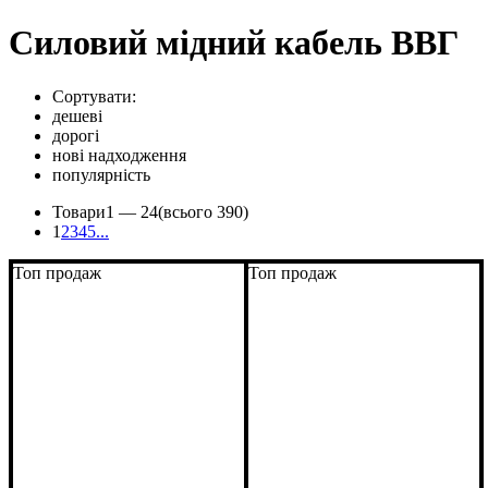
Силовий мідний кабель ВВГ
Сортувати:
дешеві
дорогі
нові надходження
популярність
Товари
1 —
24
(всього 390)
1
2
3
4
5
...
Топ продаж
Топ продаж