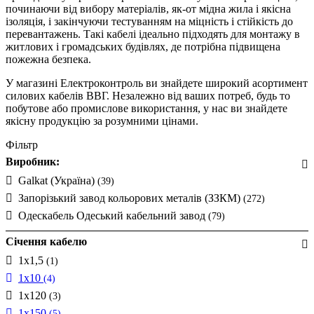
починаючи від вибору матеріалів, як-от мідна жила і якісна
ізоляція, і закінчуючи тестуванням на міцність і стійкість до
перевантажень. Такі кабелі ідеально підходять для монтажу в
житлових і громадських будівлях, де потрібна підвищена
пожежна безпека.
У магазині Електроконтроль ви знайдете широкий асортимент
силових кабелів ВВГ. Незалежно від ваших потреб, будь то
побутове або промислове використання, у нас ви знайдете
якісну продукцію за розумними цінами.
Фільтр
Виробник:
Galkat (Україна)
(39)
Запорізький завод кольорових металів (ЗЗКМ)
(272)
Одескабель Одеський кабельний завод
(79)
Січення кабелю
1х1,5
(1)
1х10
(4)
1х120
(3)
1х150
(5)