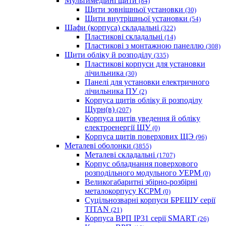
Мультимедійні щити
(84)
Щити зовнішньої установки
(30)
Щити внутрішньої установки
(54)
Шафи (корпуса) складальні
(322)
Пластикові складальні
(14)
Пластикові з монтажною панеллю
(308)
Щити обліку й розподілу
(335)
Пластикові корпуси для установки
лічильника
(30)
Панелі для установки електричного
лічильника ПУ
(2)
Корпуса щитів обліку й розподілу
Щурн(в)
(207)
Корпуса щитів уведення й обліку
електроенергії ЩУ
(0)
Корпуса щитів поверхових ЩЭ
(96)
Металеві оболонки
(3855)
Металеві складальні
(1707)
Корпус обладнання поверхового
розподільного модульного УЕРМ
(0)
Великогабаритні збірно-розбірні
металокорпусу КСРМ
(0)
Суцільнозварні корпуси БРЕШУ серії
TITAN
(21)
Корпуса ВРП IP31 серії SMART
(26)