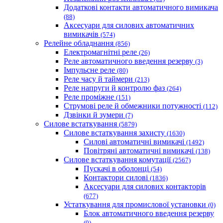
Додаткові контакти автоматичного вимикача
(88)
Аксесуари для силових автоматичних
вимикачів
(574)
Релейне обладнання
(856)
Електромагнітні реле
(26)
Реле автоматичного введення резерву
(3)
Імпульсне реле
(80)
Реле часу й таймери
(213)
Реле напруги й контролю фаз
(264)
Реле проміжне
(151)
Струмові реле й обмежники потужності
(112)
Дзвінки й зумери
(7)
Силове встаткування
(5879)
Силове встаткування захисту
(1630)
Силові автоматичні вимикачі
(1492)
Повітряні автоматичні вимикачі
(138)
Силове встаткування комутації
(2567)
Пускачі в оболонці
(54)
Контактори силові
(1836)
Аксесуари для силових контакторів
(677)
Устаткування для промислової установки
(0)
Блок автоматичного введення резерву
(0)