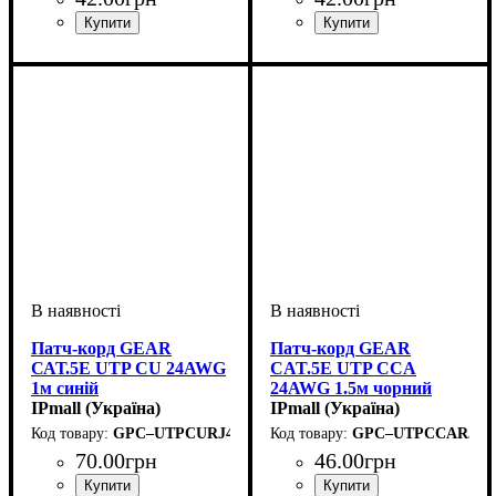
Патч-корд GEAR
Патч-корд GEAR
САТ.5E UTP CU 24AWG
CAT.5E UTP CCA
1м синій
24AWG 1.5м чорний
IPmall (Україна)
IPmall (Україна)
GPC–UTPCURJ45–1BE
GPC–UTPCCARJ45–
70
.
00
грн
46
.
00
грн