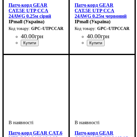
Патч-корд GEAR
Патч-корд GEAR
САТ.5E UTP CCA
САТ.5E UTP CCA
24AWG 0.25м сірий
24AWG 0.25м червоний
IPmall (Україна)
IPmall (Україна)
GPC–UTPCCARJ45–0.25G
GPC–UTPCCARJ45–
40
.
00
грн
40
.
00
грн
Патч-корд GEAR CAT.6
Патч-корд GEAR