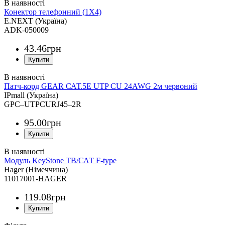
Конектор телефонний (1X4)
E.NEXT (Україна)
ADK-050009
43
.
46
грн
Патч-корд GEAR САТ.5E UTP CU 24AWG 2м червоний
IPmall (Україна)
GPC–UTPCURJ45–2R
95
.
00
грн
Модуль KeyStone ТВ/САТ F-type
Hager (Німеччина)
11017001-HAGER
119
.
08
грн