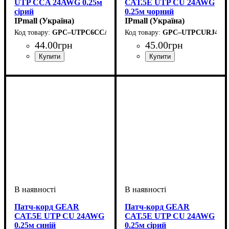
UTP CCA 24AWG 0.25м
САТ.5E UTP CU 24AWG
сірий
0.25м чорний
IPmall (Україна)
IPmall (Україна)
GPC–UTPC6CCARJ45–0.25G
GPC–UTPCURJ45–0
44
.
00
грн
45
.
00
грн
Патч-корд GEAR
Патч-корд GEAR
САТ.5E UTP CU 24AWG
САТ.5E UTP CU 24AWG
0.25м синій
0.25м сірий