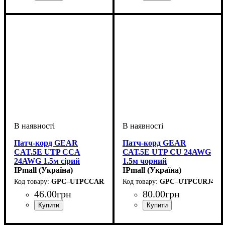
Патч-корд GEAR
Патч-корд GEAR
CAT.5E UTP CCA
САТ.5E UTP CU 24AWG
24AWG 1.5м сірий
1.5м чорний
IPmall (Україна)
IPmall (Україна)
GPC–UTPCCARJ45–1.5G
GPC–UTPCURJ45–1
46
.
00
грн
80
.
00
грн