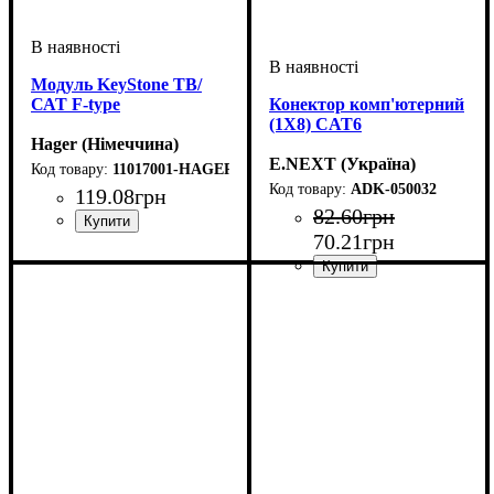
Модуль KeyStone ТВ/
САТ F-type
Конектор комп'ютерний
(1X8) CAT6
Hager (Німеччина)
E.NEXT (Україна)
11017001-HAGER
ADK-050032
119
.
08
грн
82
.
60
грн
70
.
21
грн
Тип електрофурнітури
Серія
: Універсальні
:
Модуль Keystone RJ 45
елементи: Optima, Fiorena,
Regina, Lumina