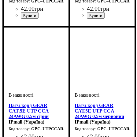
GPC–UTPCCARJ45–0.5B
GPC–UTPCCARJ45–
42
.
00
грн
42
.
00
грн
Патч-корд GEAR
Патч-корд GEAR
CAT.5E UTP CCA
САТ.5E UTP CCA
24AWG 0.5м сірий
24AWG 0.5м червоний
IPmall (Україна)
IPmall (Україна)
GPC–UTPCCARJ45–0.5G
GPC–UTPCCARJ45–
42
.
00
грн
42
.
00
грн