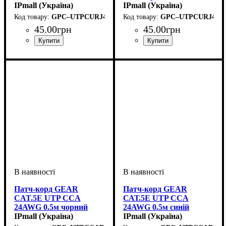
IPmall (Україна)
IPmall (Україна)
GPC–UTPCURJ45–0.25BE
GPC–UTPCURJ45–0
45
.
00
грн
45
.
00
грн
Патч-корд GEAR
Патч-корд GEAR
CAT.5E UTP CCA
САТ.5E UTP CCA
24AWG 0.5м чорний
24AWG 0.5м синій
IPmall (Україна)
IPmall (Україна)