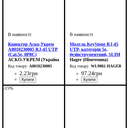
Конектор Аско-Укрем
Модуль KeyStone RJ-45
A0010230005 RJ-45 UTP
UTP, категорія 5е,
(Сat.5e, 8P8C)
безінструментний, SLIM
АСКО-УКРЕМ (Україна)
Hager (Німеччина)
A0010230005
WL9002-HAGER
2
.
23
грн
97
.
24
грн
Тип електрофурнітури
Серія
: Lumina
:
-15%
Модуль Keystone RJ 45