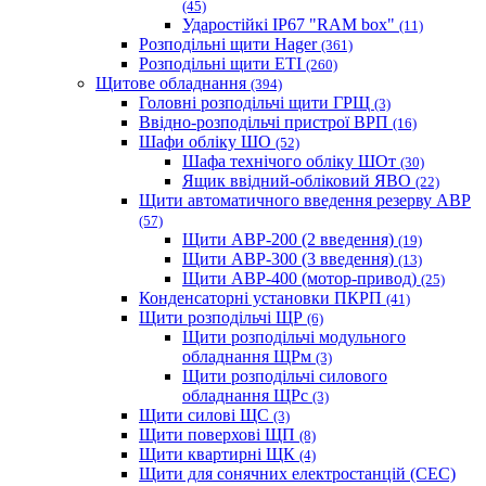
(45)
Ударостійкі IP67 "RAM box"
(11)
Розподільні щити Hager
(361)
Розподільні щити ETI
(260)
Щитове обладнання
(394)
Головні розподільчі щити ГРЩ
(3)
Ввідно-розподільчі пристрої ВРП
(16)
Шафи обліку ШО
(52)
Шафа технічого обліку ШОт
(30)
Ящик ввідний-обліковий ЯВО
(22)
Щити автоматичного введення резерву АВР
(57)
Щити АВР-200 (2 введення)
(19)
Щити АВР-300 (3 введення)
(13)
Щити АВР-400 (мотор-привод)
(25)
Конденсаторні установки ПКРП
(41)
Щити розподільчі ЩР
(6)
Щити розподільчі модульного
обладнання ЩРм
(3)
Щити розподільчі силового
обладнання ЩРс
(3)
Щити силові ЩС
(3)
Щити поверхові ЩП
(8)
Щити квартирні ЩК
(4)
Щити для сонячних електростанцій (СЕС)