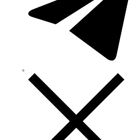
Technoelectric (Італія)
Technosystems (Україна)
TEKPAN (Туреччина)
TeleTec (Україна)
TEM (Словенія)
Tense (Туреччина)
Terneo (Україна)
Testboy (Німеччина)
UEC (Україна)
UEK (Україна)
Vargo (Україна)
Vector VS
Vimar (Італія)
Volter (Україна)
Volterm (Україна)
Wago (Німеччина)
Wallbox (Іспанія)
WURTH (Німеччина)
Zubr (Україна)
АС Привод (Україна)
АСКО-УКРЕМ (Україна)