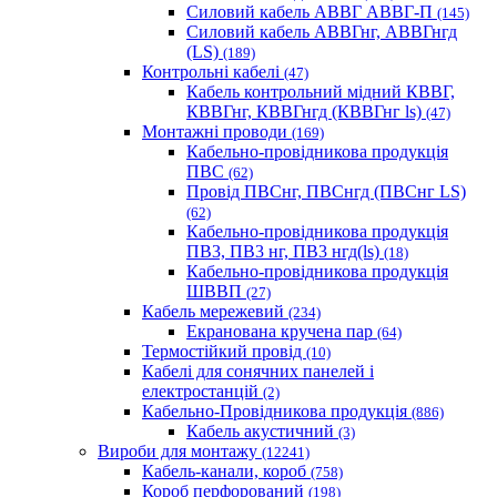
Силовий кабель АВВГ АВВГ-П
(145)
Силовий кабель АВВГнг, АВВГнгд
(LS)
(189)
Контрольні кабелі
(47)
Кабель контрольний мідний КВВГ,
КВВГнг, КВВГнгд (КВВГнг ls)
(47)
Монтажні проводи
(169)
Кабельно-провідникова продукція
ПВС
(62)
Провід ПВСнг, ПВСнгд (ПВСнг LS)
(62)
Кабельно-провідникова продукція
ПВ3, ПВ3 нг, ПВ3 нгд(ls)
(18)
Кабельно-провідникова продукція
ШВВП
(27)
Кабель мережевий
(234)
Екранована кручена пар
(64)
Термостійкий провід
(10)
Кабелі для сонячних панелей і
електростанцій
(2)
Кабельно-Провідникова продукція
(886)
Кабель акустичний
(3)
Вироби для монтажу
(12241)
Кабель-канали, короб
(758)
Короб перфорований
(198)