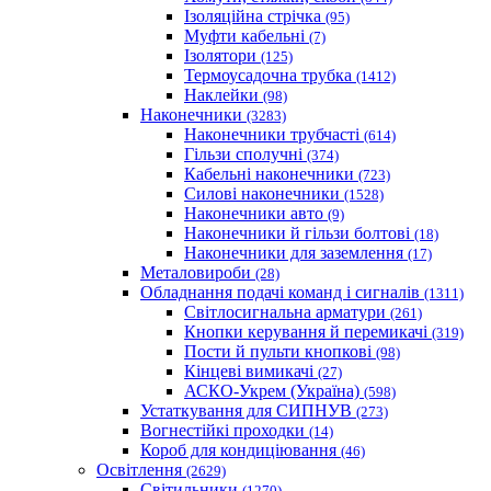
Ізоляційна стрічка
(95)
Муфти кабельні
(7)
Ізолятори
(125)
Термоусадочна трубка
(1412)
Наклейки
(98)
Наконечники
(3283)
Наконечники трубчасті
(614)
Гільзи сполучні
(374)
Кабельні наконечники
(723)
Силові наконечники
(1528)
Наконечники авто
(9)
Наконечники й гільзи болтові
(18)
Наконечники для заземлення
(17)
Металовироби
(28)
Обладнання подачі команд і сигналів
(1311)
Світлосигнальна арматури
(261)
Кнопки керування й перемикачі
(319)
Пости й пульти кнопкові
(98)
Кінцеві вимикачі
(27)
АСКО-Укрем (Україна)
(598)
Устаткування для СИПНУВ
(273)
Вогнестійкі проходки
(14)
Короб для кондиціювання
(46)
Освітлення
(2629)
Світильники
(1270)