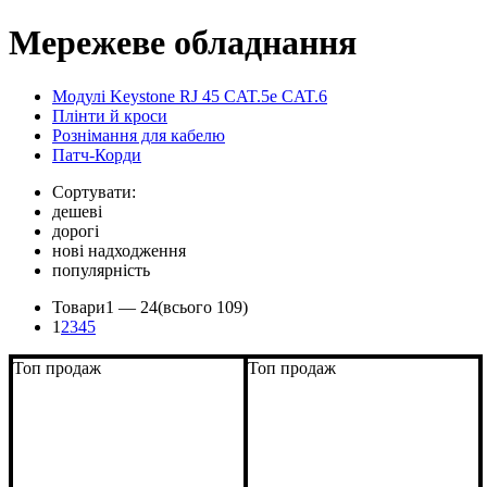
Мережеве обладнання
Модулі Keystone RJ 45 CAT.5e CAT.6
Плінти й кроси
Рознімання для кабелю
Патч-Корди
Сортувати:
дешеві
дорогі
нові надходження
популярність
Товари
1 —
24
(всього 109)
1
2
3
4
5
Топ продаж
Топ продаж