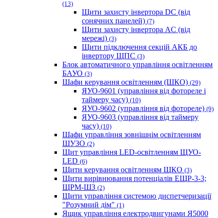
(13)
Щити захисту інвертора DC (від
сонячних панелей)
(7)
Щити захисту інвертора AC (від
мережі)
(3)
Щити підключення секцій АКБ до
інвертору ЩПС
(3)
Блок автоматичного управління освітленням
БАУО
(3)
Шафи керування освітленням (ШКО)
(29)
ЯУО-9601 (управління від фотореле і
таймеру часу)
(10)
ЯУО-9602 (управління від фотореле)
(9)
ЯУО-9603 (управління від таймеру
часу)
(10)
Шафи управління зовнішнім освітленням
ШУЗО
(2)
Щит управління LED-освітленням ЩУО-
LED
(6)
Щити керування освітленням ЩКО
(3)
Щити вирівнювання потенціалів ЕЩР-3-3;
ЩРМ-ШЗ
(2)
Щити управління системою диспетчеризації
"Розумний дім"
(1)
Ящик управління електродвигунами Я5000