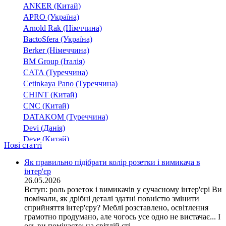
ANKER (Китай)
APRO (Україна)
Arnold Rak (Німччина)
BactoSfera (Україна)
Berker (Німеччина)
BM Group (Італія)
CATA (Туреччина)
Cetinkaya Pano (Туреччина)
CHINT (Китай)
CNC (Китай)
DATAKOM (Туреччина)
Devi (Данія)
Deye (Китай)
Нові статті
DigiTop (Україна)
DKC (Україна)
Як правильно підібрати колір розетки і вимикача в
інтер'єр
Dyness (Китай)
26.05.2026
E.NEXT (Україна)
Вступ: роль розеток і вимикачів у сучасному інтер'єрі Ви
EAE Electric
помічали, як дрібні деталі здатні повністю змінити
Eastron (Китай)
сприйняття інтер'єру? Меблі розставлено, освітлення
Eaton (США)
грамотно продумано, але чогось усе одно не вистачає... І
ось ви помічаєте: на світлій сті...