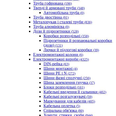
Труба гофрована
(196)
Тверді й армовані труби
(348)
Автомобільна труба
(0)
Труба двостінна
(91)
Металорукав і сталеві труби
(836)
Труба алюмінієва
(0)
Дози й підрозетники
(528)
Коробки розподільні
(358)
Підрозетники й розпаювальні коробки
(дози)
(131)
Лючки й підлогові коробки
(39)
Електромонтажні колони
(6)
Електромонтажні вироби
(4325)
DIN-рейка
(63)
Шини монтажні
(4)
Шини PE і N
(272)
Шини фазні сполучні
(256)
Шина заземлення гнучка
(37)
Блоки розподільні
(161)
Кабельні введення й сальники
(402)
Кабельні розгалужувачі
(59)
Маркування для кабелів
(405)
Кабельна оплетка
(5)
Спіральна обв'язка
(80)
Хомути, стяжки, скоби
(844)