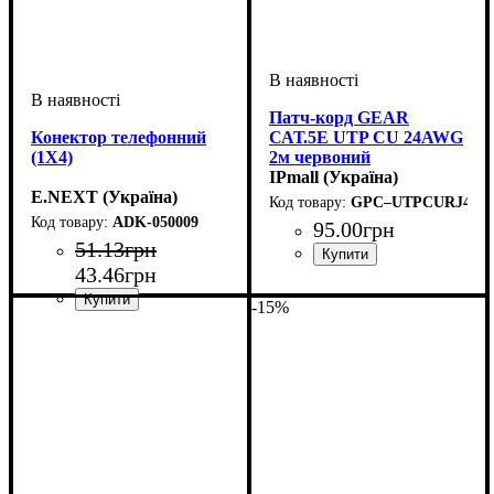
Патч-корд GEAR
Конектор телефонний
САТ.5E UTP CU 24AWG
(1X4)
2м червоний
IPmall (Україна)
E.NEXT (Україна)
GPC–UTPCURJ45–
ADK-050009
95
.
00
грн
51
.
13
грн
43
.
46
грн
-15%