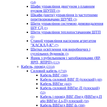
(14)
Шафи управління двигуном з плавним
пуском ШУПП
(3)
Шкафи (щити) управління із частотними
перетворювачами ШУЧП
(3)
Щити управління системою димовидалення
ЩУ СД
(1)
Щити управління теплопостачанням ЩТП
(1)
Станції управління насосним агрегатом
"КАСКАД-К"
(7)
Щитки освітлення для виробничих і
суспільних будинків
(3)
Ящик з рубильником і запобіжниками (ЯР,
ЯРП, ЯПРП)
(113)
Кабель, провід
(2314)
Силовий кабель
(1710)
Кабель ВВГ
(390)
Кабель силовий ВВГ П (плоский)
(40)
Кабель ВВГнг
(443)
Кабель силовий ВВГнг-П (плоский)
(53)
Кабель і провід ВВГ-Пнгд (ВВГнгд-П
або ВВГнг-Ls-П) плоский
(50)
Кабель ВВГнгд ВВГ-ls
(398)