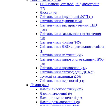
LED панель, стельові, під армстронг
(97)
Люстри
(0)
Світильники індукційні ФСП
(1)
Світильники вуличні
(104)
Світильники заг. призначення LED
(428)
Світильники загального призначення
(58)
Світильники лінійні
(105)
Світильники ЛВО спрямованого світла
(1)
Світильники настільні
(50)
Світильники пиловологозахищені IP65
(79)
Світильники промислові
(37)
Світильники світлодіодні ДПБ
(0)
Точкові світильники
(290)
Світильники переносні
(14)
Лампи
(671)
Лампи високого тиску
(25)
Лампи галогенні
(0)
Лампи люмінесцентні
(27)
Лампи розжарювання
(9)