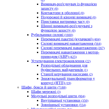
Вимикач-роз'єднувач із функцією
захисту
(0)
Контактори в оболонці
(0)
Подорожні й кінцеві вимикачі
(0)
Приставки витримки часу
(0)
Шинні вимикачі-роз'єднувачі з
функцією захисту
(0)
Рубильники силові
(1660)
Перемикачі пакетні (кулачкові)
(404)
Силові вимикачі навантаження
(564)
Cилові перемикачі навантаження
(267)
Перемикачі навантаження з мотор-
приводом (АВР)
(425)
Устаткування електроживлення
(22)
Розподільні обладнання для
будівельних майданчиків
(1)
Станції керування насосами
(2)
Знижувальний трансформатор у
корпусі (ЯТП)
(19)
Шафи, бокси й щити
(7188)
Шафи мережні
(3)
Модульні розподільні щити
(904)
Внутрішньої установки
(350)
Зовнішньої установки
(554)