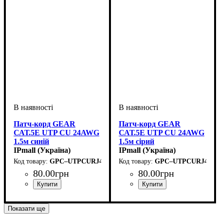
Патч-корд GEAR
Патч-корд GEAR
САТ.5E UTP CU 24AWG
САТ.5E UTP CU 24AWG
1.5м синій
1.5м сірий
IPmall (Україна)
IPmall (Україна)
GPC–UTPCURJ45–1.5BE
GPC–UTPCURJ45–1
80
.
00
грн
80
.
00
грн
Показати ще