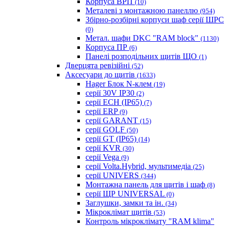
Корпуса ВРП
(10)
Металеві з монтажною панеллю
(954)
Збірно-розбірні корпуси шаф серії ШРС
(0)
Метал. шафи DKC "RAM block"
(1130)
Корпуса ПР
(6)
Панелі розподільних щитів ЩО
(1)
Дверцята ревізійні
(52)
Аксесуари до щитів
(1633)
Hager Блок N-клем
(19)
серії 30V IP30
(2)
серії ECH (IP65)
(7)
серії ERP
(9)
серії GARANT
(15)
серії GOLF
(50)
серії GT (IP65)
(14)
серії KVR
(30)
серії Vega
(9)
серії Volta.Hybrid, мультимедіа
(25)
серії UNIVERS
(344)
Монтажна панель для щитів і шаф
(8)
серії ЩР UNIVERSAL
(0)
Заглушки, замки та ін.
(34)
Мікроклімат щитів
(53)
Контроль мікроклімату "RAM klima"