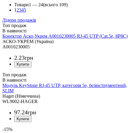
Товари
1 —
24
(всього 109)
1
2
3
4
5
Лідери продажів
Топ продаж
Конектор Аско-Укрем A0010230005 RJ-45 UTP (Сat.5e, 8P8C)
АСКО-УКРЕМ (Україна)
A0010230005
2
.
23
грн
Топ продаж
Модуль KeyStone RJ-45 UTP, категорія 5е, безінструментний,
SLIM
Hager (Німеччина)
WL9002-HAGER
97
.
24
грн
-15%