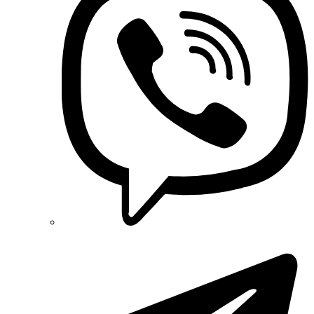
Onka (Туреччина)
OZKA (Україна)
Phoenix Contact (Німеччина)
Plank Electrotechnic (Україна)
Pro'sKit (Тайвань)
PYLONTECH (Китай)
Radpol (Польща)
Raut (Україна)
Reliance (Україна)
REM POWER (Словенія)
Schneider-Electric (Франція)
Selec (Індія)
SEZ (Словаччина)
Siemens (Німеччина)
Smart-MAIC
Socomec (Франція)
SOFAR (Китай)
Sungrow (Китай)
TAB (Словенія)
Takel (УкраЇна)