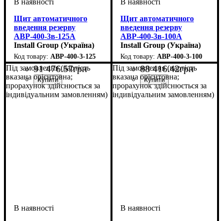
Щит автоматичного
Щит автоматичного
введення резерву
введення резерву
АВР-400-3в-125А
АВР-400-3в-100А
Install Group (Україна)
Install Group (Україна)
АВР-400-3-125
АВР-400-3-100
91 476
.
57
грн
88 416
.
42
грн
Під замовлення (вартість
Під замовлення (вартість
вказана орієнтовна;
вказана орієнтовна;
прорахунок здійснюється за
прорахунок здійснюється за
індивідуальним замовленням)
індивідуальним замовленням)