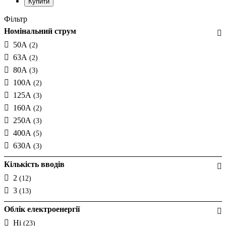
Фільтр
Номінальний струм
50А
(2)
63А
(2)
80А
(3)
100А
(2)
125А
(3)
160A
(2)
250A
(3)
400A
(5)
630A
(3)
Кількість вводів
2
(12)
3
(13)
Облік електроенергії
Ні
(23)