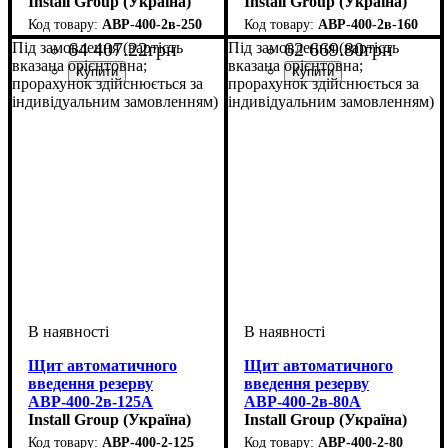
Install Group (Україна)
Install Group (Україна)
АВР-400-2в-250
АВР-400-2в-160
64 407
.
22
грн
62 669
.
80
грн
Під замовлення (вартість
Під замовлення (вартість
вказана орієнтовна;
вказана орієнтовна;
прорахунок здійснюється за
прорахунок здійснюється за
індивідуальним замовленням)
індивідуальним замовленням)
Щит автоматичного
Щит автоматичного
введення резерву
введення резерву
АВР-400-2в-125А
АВР-400-2в-80А
Install Group (Україна)
Install Group (Україна)
АВР-400-2-125
АВР-400-2-80