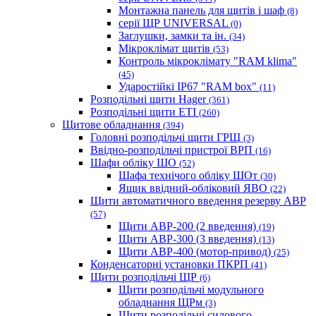
Монтажна панель для щитів і шаф
(8)
серії ЩР UNIVERSAL
(0)
Заглушки, замки та ін.
(34)
Мікроклімат щитів
(53)
Контроль мікроклімату "RAM klima"
(45)
Ударостійкі IP67 "RAM box"
(11)
Розподільні щити Hager
(361)
Розподільні щити ETI
(260)
Щитове обладнання
(394)
Головні розподільчі щити ГРЩ
(3)
Ввідно-розподільчі пристрої ВРП
(16)
Шафи обліку ШО
(52)
Шафа технічого обліку ШОт
(30)
Ящик ввідний-обліковий ЯВО
(22)
Щити автоматичного введення резерву АВР
(57)
Щити АВР-200 (2 введення)
(19)
Щити АВР-300 (3 введення)
(13)
Щити АВР-400 (мотор-привод)
(25)
Конденсаторні установки ПКРП
(41)
Щити розподільчі ЩР
(6)
Щити розподільчі модульного
обладнання ЩРм
(3)
Щити розподільчі силового