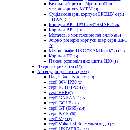
Великогабаритні збірно-розбірні
металокорпусу КСРМ
(0)
Суцільнозварні корпуси БРЕШУ серії
TITAN
(21)
Корпуса ВРП IP31 серії SMART
(26)
Корпуса ВРП
(10)
Металеві з монтажною панеллю
(954)
Збірно-розбірні корпуси шаф серії ШРС
(0)
Метал. шафи DKC "RAM block"
(1130)
Корпуса ПР
(6)
Панелі розподільних щитів ЩО
(1)
Дверцята ревізійні
(52)
Аксесуари до щитів
(1633)
Hager Блок N-клем
(19)
серії 30V IP30
(2)
серії ECH (IP65)
(7)
серії ERP
(9)
серії GARANT
(15)
серії GOLF
(50)
серії GT (IP65)
(14)
серії KVR
(30)
серії Vega
(9)
серії Volta.Hybrid, мультимедіа
(25)
серії UNIVERS
(344)