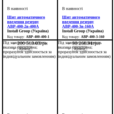
Щит автоматичного
Щит автоматичного
введення резерву
введення резерву
АВР-400-2в-400А
АВР-400-3в-160А
Install Group (Україна)
Install Group (Україна)
АВР-400-400-1
АВР-400-3-160
200 518
.
03
грн
98 268
.
91
грн
Під замовлення (вартість
Під замовлення (вартість
вказана орієнтовна;
вказана орієнтовна;
прорахунок здійснюється за
прорахунок здійснюється за
індивідуальним замовленням)
індивідуальним замовленням)