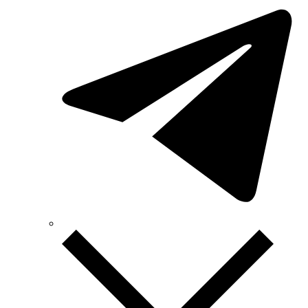
SOFAR (Китай)
Sungrow (Китай)
TAB (Словенія)
Takel (УкраЇна)
Technoelectric (Італія)
Technosystems (Україна)
TEKPAN (Туреччина)
TeleTec (Україна)
TEM (Словенія)
Tense (Туреччина)
Terneo (Україна)
Testboy (Німеччина)
UEC (Україна)
UEK (Україна)
Vargo (Україна)
Vector VS
Vimar (Італія)
Volter (Україна)
Volterm (Україна)
Wago (Німеччина)