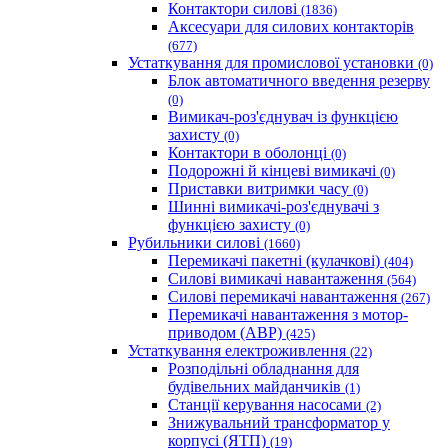
Контактори силові
(1836)
Аксесуари для силових контакторів
(677)
Устаткування для промислової установки
(0)
Блок автоматичного введення резерву
(0)
Вимикач-роз'єднувач із функцією
захисту
(0)
Контактори в оболонці
(0)
Подорожні й кінцеві вимикачі
(0)
Приставки витримки часу
(0)
Шинні вимикачі-роз'єднувачі з
функцією захисту
(0)
Рубильники силові
(1660)
Перемикачі пакетні (кулачкові)
(404)
Силові вимикачі навантаження
(564)
Cилові перемикачі навантаження
(267)
Перемикачі навантаження з мотор-
приводом (АВР)
(425)
Устаткування електроживлення
(22)
Розподільні обладнання для
будівельних майданчиків
(1)
Станції керування насосами
(2)
Знижувальний трансформатор у
корпусі (ЯТП)
(19)