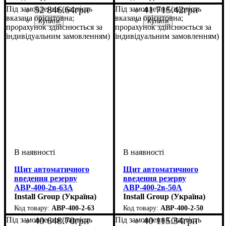
52 846
.
64
грн
41 715
.
42
грн
Під замовлення (вартість
Під замовлення (вартість
вказана орієнтовна;
вказана орієнтовна;
прорахунок здійснюється за
прорахунок здійснюється за
індивідуальним замовленням)
індивідуальним замовленням)
Щит автоматичного
Щит автоматичного
введення резерву
введення резерву
АВР-400-2в-63А
АВР-400-2в-50А
Install Group (Україна)
Install Group (Україна)
АВР-400-2-63
АВР-400-2-50
40 648
.
70
грн
40 115
.
34
грн
Під замовлення (вартість
Під замовлення (вартість