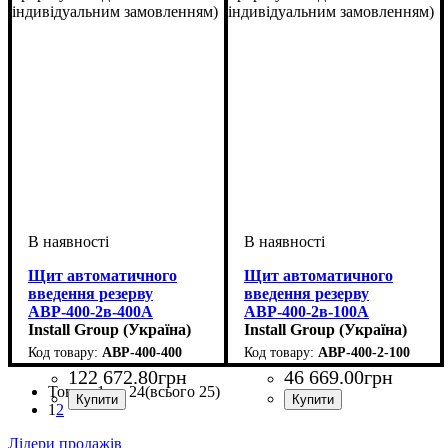
індивідуальним замовленням)
індивідуальним замовленням)
Щит автоматичного
Щит автоматичного
введення резерву
введення резерву
АВР-400-2в-400А
АВР-400-2в-100А
Install Group (Україна)
Install Group (Україна)
АВР-400-400
АВР-400-2-100
122 672
.
80
грн
46 669
.
00
грн
Товари
1 —
24
(всього 25)
1
2
Лідери продажів