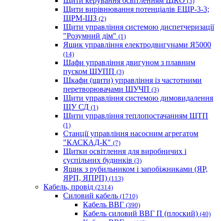
Щити керування освітленням ЩКО
(3)
Щити вирівнювання потенціалів ЕЩР-3-3;
ЩРМ-ШЗ
(2)
Щити управління системою диспетчеризації
"Розумний дім"
(1)
Ящик управління електродвигунами Я5000
(14)
Шафи управління двигуном з плавним
пуском ШУПП
(3)
Шкафи (щити) управління із частотними
перетворювачами ШУЧП
(3)
Щити управління системою димовидалення
ЩУ СД
(1)
Щити управління теплопостачанням ЩТП
(1)
Станції управління насосним агрегатом
"КАСКАД-К"
(7)
Щитки освітлення для виробничих і
суспільних будинків
(3)
Ящик з рубильником і запобіжниками (ЯР,
ЯРП, ЯПРП)
(113)
Кабель, провід
(2314)
Силовий кабель
(1710)
Кабель ВВГ
(390)
Кабель силовий ВВГ П (плоский)
(40)