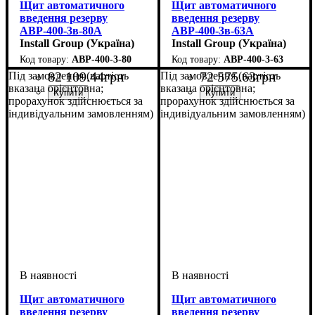
Щит автоматичного
Щит автоматичного
введення резерву
введення резерву
АВР-400-3в-80А
АВР-400-3в-63А
Install Group (Україна)
Install Group (Україна)
АВР-400-3-80
АВР-400-3-63
82 109
.
44
грн
72 575
.
63
грн
Під замовлення (вартість
Під замовлення (вартість
вказана орієнтовна;
вказана орієнтовна;
прорахунок здійснюється за
прорахунок здійснюється за
індивідуальним замовленням)
індивідуальним замовленням)
Щит автоматичного
Щит автоматичного
введення резерву
введення резерву