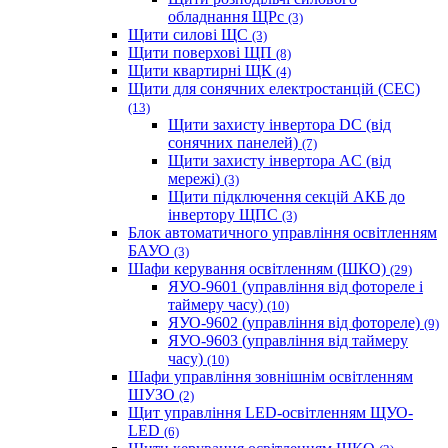
обладнання ЩРс
(3)
Щити силові ЩС
(3)
Щити поверхові ЩП
(8)
Щити квартирні ЩК
(4)
Щити для сонячних електростанцій (СЕС)
(13)
Щити захисту інвертора DC (від
сонячних панелей)
(7)
Щити захисту інвертора AC (від
мережі)
(3)
Щити підключення секцій АКБ до
інвертору ЩПС
(3)
Блок автоматичного управління освітленням
БАУО
(3)
Шафи керування освітленням (ШКО)
(29)
ЯУО-9601 (управління від фотореле і
таймеру часу)
(10)
ЯУО-9602 (управління від фотореле)
(9)
ЯУО-9603 (управління від таймеру
часу)
(10)
Шафи управління зовнішнім освітленням
ШУЗО
(2)
Щит управління LED-освітленням ЩУО-
LED
(6)