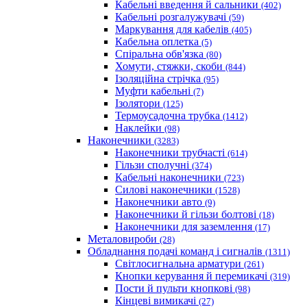
Кабельні введення й сальники
(402)
Кабельні розгалужувачі
(59)
Маркування для кабелів
(405)
Кабельна оплетка
(5)
Спіральна обв'язка
(80)
Хомути, стяжки, скоби
(844)
Ізоляційна стрічка
(95)
Муфти кабельні
(7)
Ізолятори
(125)
Термоусадочна трубка
(1412)
Наклейки
(98)
Наконечники
(3283)
Наконечники трубчасті
(614)
Гільзи сполучні
(374)
Кабельні наконечники
(723)
Силові наконечники
(1528)
Наконечники авто
(9)
Наконечники й гільзи болтові
(18)
Наконечники для заземлення
(17)
Металовироби
(28)
Обладнання подачі команд і сигналів
(1311)
Світлосигнальна арматури
(261)
Кнопки керування й перемикачі
(319)
Пости й пульти кнопкові
(98)
Кінцеві вимикачі
(27)