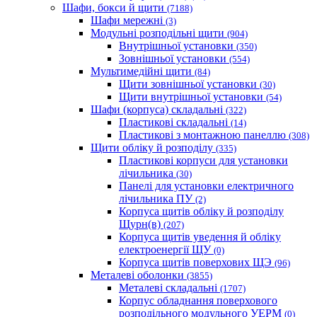
Шафи, бокси й щити
(7188)
Шафи мережні
(3)
Модульні розподільні щити
(904)
Внутрішньої установки
(350)
Зовнішньої установки
(554)
Мультимедійні щити
(84)
Щити зовнішньої установки
(30)
Щити внутрішньої установки
(54)
Шафи (корпуса) складальні
(322)
Пластикові складальні
(14)
Пластикові з монтажною панеллю
(308)
Щити обліку й розподілу
(335)
Пластикові корпуси для установки
лічильника
(30)
Панелі для установки електричного
лічильника ПУ
(2)
Корпуса щитів обліку й розподілу
Щурн(в)
(207)
Корпуса щитів уведення й обліку
електроенергії ЩУ
(0)
Корпуса щитів поверхових ЩЭ
(96)
Металеві оболонки
(3855)
Металеві складальні
(1707)
Корпус обладнання поверхового
розподільного модульного УЕРМ
(0)