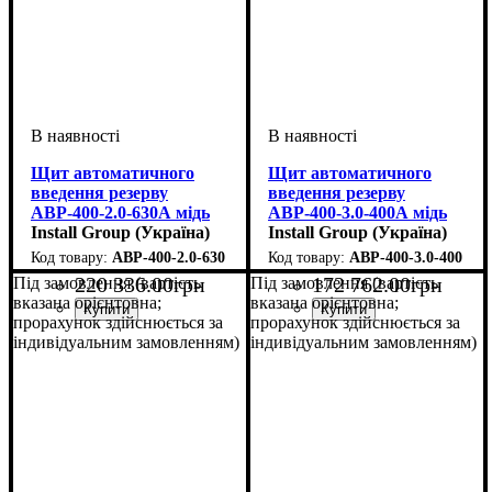
Щит автоматичного
Щит автоматичного
введення резерву
введення резерву
АВР-400-2.0-630А мідь
АВР-400-3.0-400А мідь
Install Group (Україна)
Install Group (Україна)
АВР-400-2.0-630
АВР-400-3.0-400
220 336
.
00
грн
172 762
.
00
грн
Під замовлення (вартість
Під замовлення (вартість
вказана орієнтовна;
вказана орієнтовна;
прорахунок здійснюється за
прорахунок здійснюється за
індивідуальним замовленням)
індивідуальним замовленням)