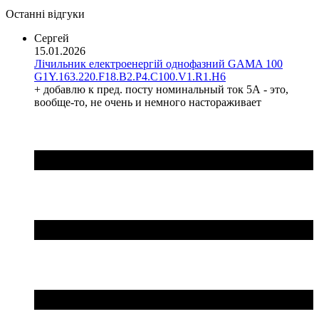
GreenVision (Китай)
Останні відгуки
Hager (Німеччина)
Haupa (Німеччина)
Сергей
15.01.2026
HD Hyundai Electric (Корея)
Лічильник електроенергій однофазний GAMA 100
Hemstedt (Німеччина)
G1Y.163.220.F18.B2.P4.C100.V1.R1.H6
Horoz Electric (Туреччина)
+ добавлю к пред. посту номинальный ток 5А - это,
Huawei (Китай)
вообще-то, не очень и немного настораживает
IME (Італія)
Install Group (Україна)
IPmall (Україна)
JA SOLAR (Китай)
Jokari (Німеччина)
Kanlux
Katko (Фінляндія)
KNIPEX (Чехія)
Kolarz (Австрія)
Kopos (Чехія)
Legrand (Франція)
LogicPower (Україна)
LuxPower (Китай)
Massive (Бельгія)