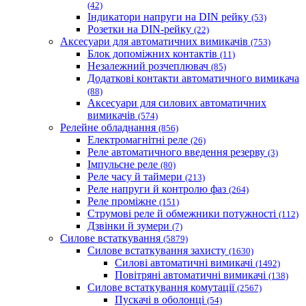
(42)
Індикатори напруги на DIN рейку
(53)
Розетки на DIN-рейку
(22)
Аксесуари для автоматичних вимикачів
(753)
Блок допоміжних контактів
(11)
Незалежний розчеплювач
(85)
Додаткові контакти автоматичного вимикача
(88)
Аксесуари для силових автоматичних
вимикачів
(574)
Релейне обладнання
(856)
Електромагнітні реле
(26)
Реле автоматичного введення резерву
(3)
Імпульсне реле
(80)
Реле часу й таймери
(213)
Реле напруги й контролю фаз
(264)
Реле проміжне
(151)
Струмові реле й обмежники потужності
(112)
Дзвінки й зумери
(7)
Силове встаткування
(5879)
Силове встаткування захисту
(1630)
Силові автоматичні вимикачі
(1492)
Повітряні автоматичні вимикачі
(138)
Силове встаткування комутації
(2567)
Пускачі в оболонці
(54)