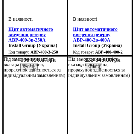
Щит автоматичного
Щит автоматичного
введення резерву
введення резерву
АВР-400-3в-250А
АВР-400-2в-400А
Install Group (Україна)
Install Group (Україна)
АВР-400-3-250
АВР-400-400-2
108 096
.
07
грн
233 345
.
00
грн
Під замовлення (вартість
Під замовлення (вартість
вказана орієнтовна;
вказана орієнтовна;
прорахунок здійснюється за
прорахунок здійснюється за
індивідуальним замовленням)
індивідуальним замовленням)