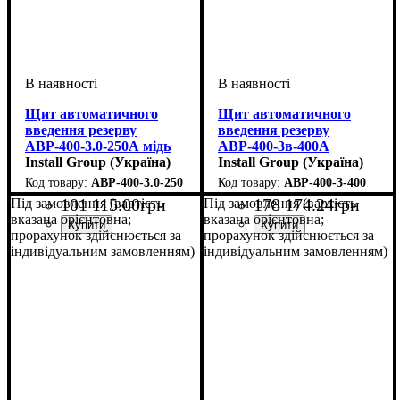
Щит автоматичного
Щит автоматичного
введення резерву
введення резерву
АВР-400-3.0-250А мідь
АВР-400-3в-400А
Install Group (Україна)
Install Group (Україна)
АВР-400-3.0-250
АВР-400-3-400
101 115
.
00
грн
178 174
.
24
грн
Під замовлення (вартість
Під замовлення (вартість
вказана орієнтовна;
вказана орієнтовна;
прорахунок здійснюється за
прорахунок здійснюється за
індивідуальним замовленням)
індивідуальним замовленням)