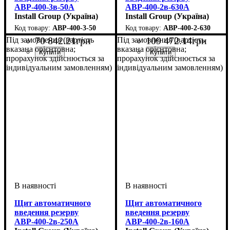
АВР-400-3в-50А
АВР-400-2в-630А
Install Group (Україна)
Install Group (Україна)
АВР-400-3-50
АВР-400-2-630
70 842
.
21
грн
109 472
.
14
грн
Під замовлення (вартість
Під замовлення (вартість
вказана орієнтовна;
вказана орієнтовна;
прорахунок здійснюється за
прорахунок здійснюється за
індивідуальним замовленням)
індивідуальним замовленням)
Щит автоматичного
Щит автоматичного
введення резерву
введення резерву
АВР-400-2в-250А
АВР-400-2в-160А