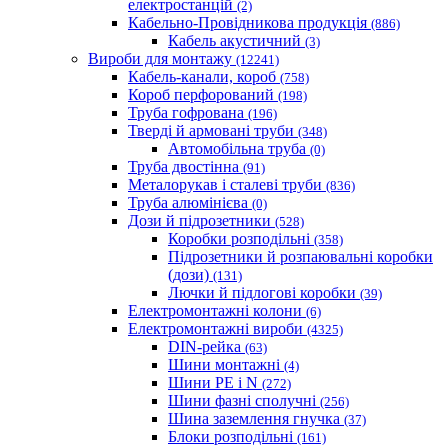
електростанцій
(2)
Кабельно-Провідникова продукція
(886)
Кабель акустичний
(3)
Вироби для монтажу
(12241)
Кабель-канали, короб
(758)
Короб перфорований
(198)
Труба гофрована
(196)
Тверді й армовані труби
(348)
Автомобільна труба
(0)
Труба двостінна
(91)
Металорукав і сталеві труби
(836)
Труба алюмінієва
(0)
Дози й підрозетники
(528)
Коробки розподільні
(358)
Підрозетники й розпаювальні коробки
(дози)
(131)
Лючки й підлогові коробки
(39)
Електромонтажні колони
(6)
Електромонтажні вироби
(4325)
DIN-рейка
(63)
Шини монтажні
(4)
Шини PE і N
(272)
Шини фазні сполучні
(256)
Шина заземлення гнучка
(37)
Блоки розподільні
(161)