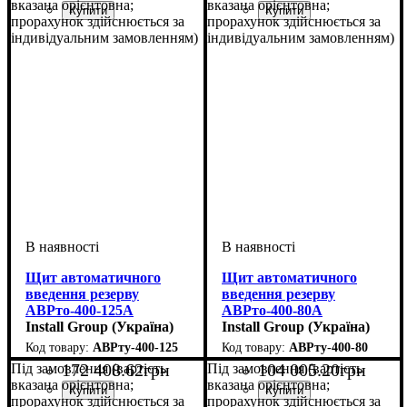
вказана орієнтовна;
вказана орієнтовна;
прорахунок здійснюється за
прорахунок здійснюється за
індивідуальним замовленням)
індивідуальним замовленням)
Щит автоматичного
Щит автоматичного
введення резерву
введення резерву
АВРто-400-125А
АВРто-400-80А
Install Group (Україна)
Install Group (Україна)
АВРту-400-125
АВРту-400-80
172 408
.
62
грн
104 005
.
20
грн
Під замовлення (вартість
Під замовлення (вартість
вказана орієнтовна;
вказана орієнтовна;
прорахунок здійснюється за
прорахунок здійснюється за