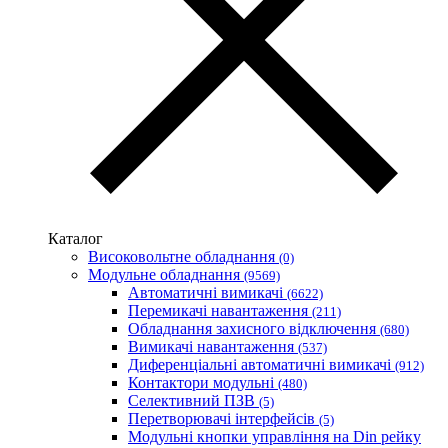
Wallbox (Іспанія)
WURTH (Німеччина)
Zubr (Україна)
АС Привод (Україна)
АСКО-УКРЕМ (Україна)
Білмакс
Запорізький завод кольорових металів (ЗЗКМ)
Каблекс Одеса
Мегомметр (Україна)
Новатек-Електро (Україна)
Одескабель Одеський кабельний завод
Каталог
Промфактор
Високовольтне обладнання
(0)
Термофіт
Модульне обладнання
(9569)
Укренерго-Альянс (Україна)
Автоматичні вимикачі
(6622)
Перемикачі навантаження
(211)
Обладнання захисного відключення
(680)
Вимикачі навантаження
(537)
Диференціальні автоматичні вимикачі
(912)
Контактори модульні
(480)
Селективний ПЗВ
(5)
Перетворювачі інтерфейсів
(5)
Модульні кнопки управління на Din рейку