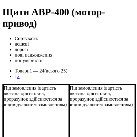
Щити АВР-400 (мотор-
привод)
Сортувати:
дешеві
дорогі
нові надходження
популярність
Товари
1 —
24
(всього 25)
1
2
Під замовлення (вартість
Під замовлення (вартість
вказана орієнтовна;
вказана орієнтовна;
прорахунок здійснюється за
прорахунок здійснюється за
індивідуальним замовленням)
індивідуальним замовленням)