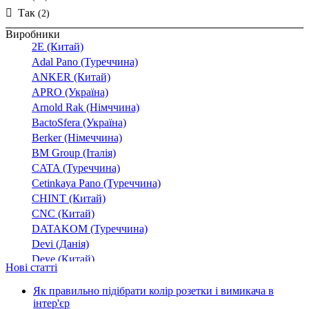
Так
(2)
Виробники
2E (Китай)
Adal Pano (Туреччина)
ANKER (Китай)
APRO (Україна)
Arnold Rak (Німччина)
BactoSfera (Україна)
Berker (Німеччина)
BM Group (Італія)
CATA (Туреччина)
Cetinkaya Pano (Туреччина)
CHINT (Китай)
CNC (Китай)
DATAKOM (Туреччина)
Devi (Данія)
Deye (Китай)
Нові статті
DigiTop (Україна)
DKC (Україна)
Як правильно підібрати колір розетки і вимикача в
інтер'єр
Dyness (Китай)