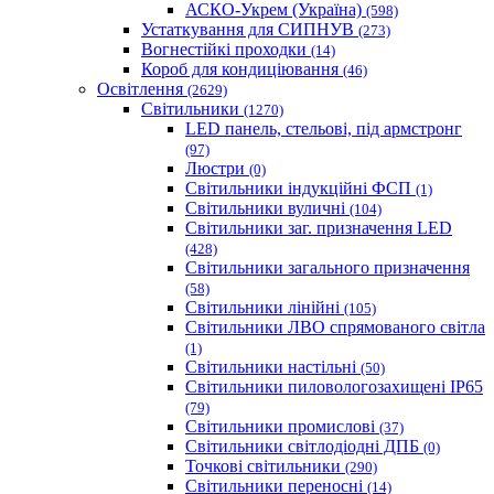
АСКО-Укрем (Україна)
(598)
Устаткування для СИПНУВ
(273)
Вогнестійкі проходки
(14)
Короб для кондиціювання
(46)
Освітлення
(2629)
Світильники
(1270)
LED панель, стельові, під армстронг
(97)
Люстри
(0)
Світильники індукційні ФСП
(1)
Світильники вуличні
(104)
Світильники заг. призначення LED
(428)
Світильники загального призначення
(58)
Світильники лінійні
(105)
Світильники ЛВО спрямованого світла
(1)
Світильники настільні
(50)
Світильники пиловологозахищені IP65
(79)
Світильники промислові
(37)
Світильники світлодіодні ДПБ
(0)
Точкові світильники
(290)
Світильники переносні
(14)