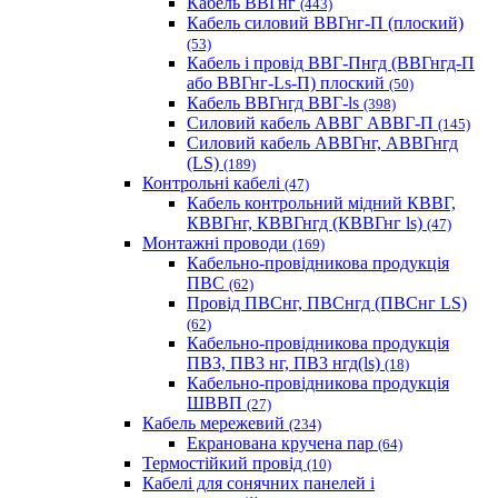
Кабель ВВГнг
(443)
Кабель силовий ВВГнг-П (плоский)
(53)
Кабель і провід ВВГ-Пнгд (ВВГнгд-П
або ВВГнг-Ls-П) плоский
(50)
Кабель ВВГнгд ВВГ-ls
(398)
Силовий кабель АВВГ АВВГ-П
(145)
Силовий кабель АВВГнг, АВВГнгд
(LS)
(189)
Контрольні кабелі
(47)
Кабель контрольний мідний КВВГ,
КВВГнг, КВВГнгд (КВВГнг ls)
(47)
Монтажні проводи
(169)
Кабельно-провідникова продукція
ПВС
(62)
Провід ПВСнг, ПВСнгд (ПВСнг LS)
(62)
Кабельно-провідникова продукція
ПВ3, ПВ3 нг, ПВ3 нгд(ls)
(18)
Кабельно-провідникова продукція
ШВВП
(27)
Кабель мережевий
(234)
Екранована кручена пар
(64)
Термостійкий провід
(10)
Кабелі для сонячних панелей і