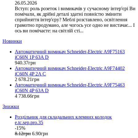
26.05.2026
E.NEXT (Україна)
Вступ: роль розеток і вимикачів у сучасному інтер'єрі Ви
EAE Electric
помічали, як дрібні деталі здатні повністю змінити
Eastron (Китай)
сприйняття інтер'єру? Меблі розставлено, освітлення
Eaton (США)
грамотно продумано, але чогось усе одно не вистачає... І
ось ви помічаєте: на світлій сті...
ElectrO (Україна)
Eleks (Україна)
Новинки
Entes (Туреччина)
Автоматичний вимикач Schneider-Electric A9F75163
EON (Таїланд)
iC60N 1P 63A D
ETI (Словенія)
940
.
37
грн
ETREL (Словенія)
Автоматичний вимикач Schneider-Electric A9F74402
Evrosvet (Україна)
iC60N 4P 2A C
Extherm (Німеччина)
2 678
.
21
грн
Автоматичний вимикач Schneider-Electric A9F75463
F&F (Польща)
iC60N 4P 63A D
FRER (Італія)
4 738
.
66
грн
FS (Україна)
Знижки
Galkat (Україна)
GAMA (Україна)
Роздільник для складальних клемних колодок
GENERICA (Китай)
e.tc.sep.pro.35
Gewiss (Італія)
-15%
Ginlong Solis (Китай)
8
.
12
грн
6
.
90
грн