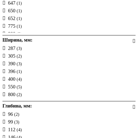
647
(1)
650
(1)
652
(1)
775
(1)
800
(2)
Ширина, мм:
950
(2)
287
(3)
1100
(1)
305
(2)
390
(3)
396
(1)
400
(4)
550
(5)
800
(2)
Глибина, мм:
96
(2)
99
(3)
112
(4)
146
(4)