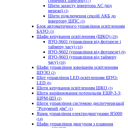
сонячних панелей)
(7)
Щити захисту інвертора AC (від
мережі)
(3)
Щити підключення секцій АКБ до
інвертору ЩПС
(3)
Блок автоматичного управління освітленням
БАУО
(3)
Шафи керування освітленням (ШКО)
(29)
ЯУО-9601 (управління від фотореле і
таймеру часу)
(10)
ЯУО-9602 (управління від фотореле)
(9)
ЯУО-9603 (управління від таймеру
часу)
(10)
Шафи управління зовнішнім освітленням
ШУЗО
(2)
Щит управління LED-освітленням ЩУО-
LED
(6)
Щити керування освітленням ЩКО
(3)
Щити вирівнювання потенціалів ЕЩР-3-3;
ЩРМ-ШЗ
(2)
Щити управління системою диспетчеризації
"Розумний дім"
(1)
Ящик управління електродвигунами Я5000
(14)
Шафи управління двигуном з плавним