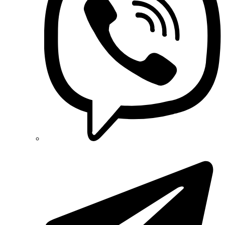
Phoenix Contact (Німеччина)
Plank Electrotechnic (Україна)
Pro'sKit (Тайвань)
PYLONTECH (Китай)
Radpol (Польща)
Raut (Україна)
Reliance (Україна)
REM POWER (Словенія)
Schneider-Electric (Франція)
Selec (Індія)
SEZ (Словаччина)
Siemens (Німеччина)
Smart-MAIC
Socomec (Франція)
SOFAR (Китай)
Sungrow (Китай)
TAB (Словенія)
Takel (УкраЇна)
Technoelectric (Італія)
Technosystems (Україна)