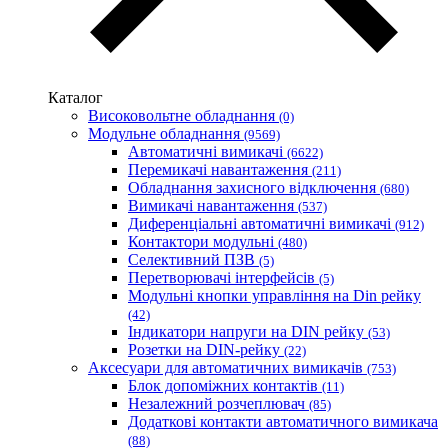
Каблекс Одеса
Мегомметр (Україна)
Новатек-Електро (Україна)
Одескабель Одеський кабельний завод
Каталог
Промфактор
Високовольтне обладнання
(0)
Термофіт
Модульне обладнання
(9569)
Укренерго-Альянс (Україна)
Автоматичні вимикачі
(6622)
Перемикачі навантаження
(211)
Обладнання захисного відключення
(680)
Вимикачі навантаження
(537)
Диференціальні автоматичні вимикачі
(912)
Контактори модульні
(480)
Селективний ПЗВ
(5)
Перетворювачі інтерфейсів
(5)
Модульні кнопки управління на Din рейку
(42)
Індикатори напруги на DIN рейку
(53)
Розетки на DIN-рейку
(22)
Аксесуари для автоматичних вимикачів
(753)
Блок допоміжних контактів
(11)
Незалежний розчеплювач
(85)
Додаткові контакти автоматичного вимикача
(88)