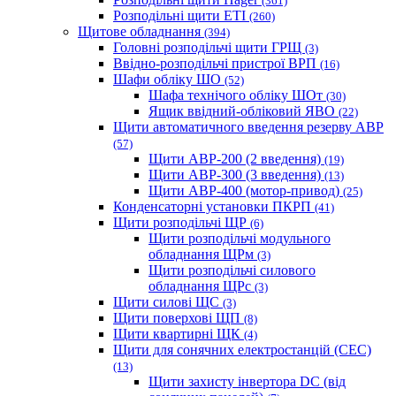
(361)
Розподільні щити ETI
(260)
Щитове обладнання
(394)
Головні розподільчі щити ГРЩ
(3)
Ввідно-розподільчі пристрої ВРП
(16)
Шафи обліку ШО
(52)
Шафа технічого обліку ШОт
(30)
Ящик ввідний-обліковий ЯВО
(22)
Щити автоматичного введення резерву АВР
(57)
Щити АВР-200 (2 введення)
(19)
Щити АВР-300 (3 введення)
(13)
Щити АВР-400 (мотор-привод)
(25)
Конденсаторні установки ПКРП
(41)
Щити розподільчі ЩР
(6)
Щити розподільчі модульного
обладнання ЩРм
(3)
Щити розподільчі силового
обладнання ЩРс
(3)
Щити силові ЩС
(3)
Щити поверхові ЩП
(8)
Щити квартирні ЩК
(4)
Щити для сонячних електростанцій (СЕС)
(13)
Щити захисту інвертора DC (від