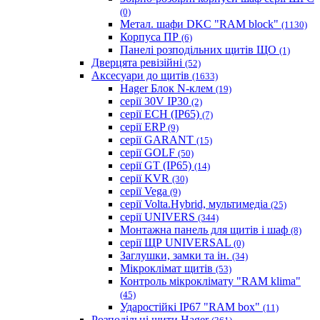
(0)
Метал. шафи DKC "RAM block"
(1130)
Корпуса ПР
(6)
Панелі розподільних щитів ЩО
(1)
Дверцята ревізійні
(52)
Аксесуари до щитів
(1633)
Hager Блок N-клем
(19)
серії 30V IP30
(2)
серії ECH (IP65)
(7)
серії ERP
(9)
серії GARANT
(15)
серії GOLF
(50)
серії GT (IP65)
(14)
серії KVR
(30)
серії Vega
(9)
серії Volta.Hybrid, мультимедіа
(25)
серії UNIVERS
(344)
Монтажна панель для щитів і шаф
(8)
серії ЩР UNIVERSAL
(0)
Заглушки, замки та ін.
(34)
Мікроклімат щитів
(53)
Контроль мікроклімату "RAM klima"
(45)
Ударостійкі IP67 "RAM box"
(11)
Розподільні щити Hager