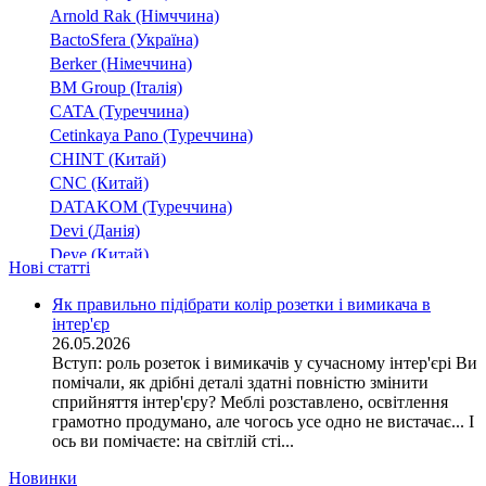
Arnold Rak (Німччина)
BactoSfera (Україна)
Berker (Німеччина)
BM Group (Італія)
CATA (Туреччина)
Cetinkaya Pano (Туреччина)
CHINT (Китай)
CNC (Китай)
DATAKOM (Туреччина)
Devi (Данія)
Deye (Китай)
Нові статті
DigiTop (Україна)
DKC (Україна)
Як правильно підібрати колір розетки і вимикача в
інтер'єр
Dyness (Китай)
26.05.2026
E.NEXT (Україна)
Вступ: роль розеток і вимикачів у сучасному інтер'єрі Ви
EAE Electric
помічали, як дрібні деталі здатні повністю змінити
Eastron (Китай)
сприйняття інтер'єру? Меблі розставлено, освітлення
Eaton (США)
грамотно продумано, але чогось усе одно не вистачає... І
ось ви помічаєте: на світлій сті...
ElectrO (Україна)
Eleks (Україна)
Новинки