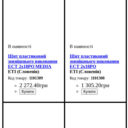
Щит пластиковий
Щит пластиковий
зовнішнього виконання
зовнішнього виконання
ECT 2x18PO MEDIA
ECT 2x18PO
(8xRJ, розетка 230V, білі
ETI (Словенія)
MEDIA/EMPTY
ETI (Словенія)
дверцята) 1101309
(порожній, білі
1101309
1101308
дверцята) 1101308
2 272
.
40
грн
1 305
.
20
грн