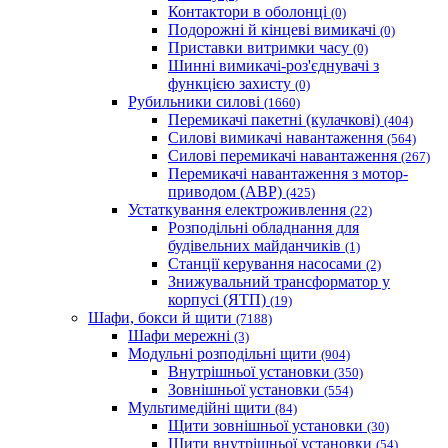
Контактори в оболонці
(0)
Подорожні й кінцеві вимикачі
(0)
Приставки витримки часу
(0)
Шинні вимикачі-роз'єднувачі з
функцією захисту
(0)
Рубильники силові
(1660)
Перемикачі пакетні (кулачкові)
(404)
Силові вимикачі навантаження
(564)
Cилові перемикачі навантаження
(267)
Перемикачі навантаження з мотор-
приводом (АВР)
(425)
Устаткування електроживлення
(22)
Розподільні обладнання для
будівельних майданчиків
(1)
Станції керування насосами
(2)
Знижувальний трансформатор у
корпусі (ЯТП)
(19)
Шафи, бокси й щити
(7188)
Шафи мережні
(3)
Модульні розподільні щити
(904)
Внутрішньої установки
(350)
Зовнішньої установки
(554)
Мультимедійні щити
(84)
Щити зовнішньої установки
(30)
Щити внутрішньої установки
(54)