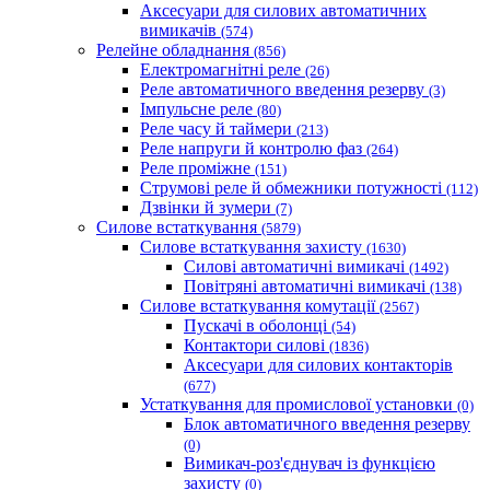
Аксесуари для силових автоматичних
вимикачів
(574)
Релейне обладнання
(856)
Електромагнітні реле
(26)
Реле автоматичного введення резерву
(3)
Імпульсне реле
(80)
Реле часу й таймери
(213)
Реле напруги й контролю фаз
(264)
Реле проміжне
(151)
Струмові реле й обмежники потужності
(112)
Дзвінки й зумери
(7)
Силове встаткування
(5879)
Силове встаткування захисту
(1630)
Силові автоматичні вимикачі
(1492)
Повітряні автоматичні вимикачі
(138)
Силове встаткування комутації
(2567)
Пускачі в оболонці
(54)
Контактори силові
(1836)
Аксесуари для силових контакторів
(677)
Устаткування для промислової установки
(0)
Блок автоматичного введення резерву
(0)
Вимикач-роз'єднувач із функцією
захисту
(0)