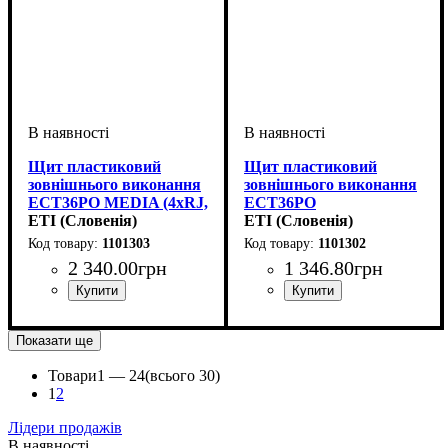
Щит пластиковий
Щит пластиковий
зовнішнього виконання
зовнішнього виконання
ECT36PO MEDIA (4xRJ,
ECT36PO
розетка 230V, білі
ETI (Словенія)
MEDIA/EMPTY
ETI (Словенія)
дверцята) 1101303
(порожній, білі
1101303
1101302
дверцята) 1101302
2 340
.
00
грн
1 346
.
80
грн
Показати ще
Товари
1 —
24
(всього 30)
1
2
Лідери продажів