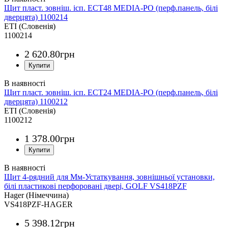
Щит пласт. зовніш. ісп. ECT48 MEDIA-PO (перф.панель, білі
дверцята) 1100214
ETI (Словенія)
1100214
2 620
.
80
грн
Щит пласт. зовніш. ісп. ECT24 MEDIA-PO (перф.панель, білі
дверцята) 1100212
ETI (Словенія)
1100212
1 378
.
00
грн
Щит 4-рядний для Мм-Устаткування, зовнішньої установки,
білі пластикові перфоровані двері, GOLF VS418PZF
Hager (Німеччина)
VS418PZF-HAGER
5 398
.
12
грн