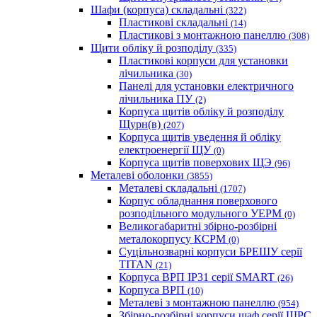
Шафи (корпуса) складальні
(322)
Пластикові складальні
(14)
Пластикові з монтажною панеллю
(308)
Щити обліку й розподілу
(335)
Пластикові корпуси для установки
лічильника
(30)
Панелі для установки електричного
лічильника ПУ
(2)
Корпуса щитів обліку й розподілу
Щурн(в)
(207)
Корпуса щитів уведення й обліку
електроенергії ЩУ
(0)
Корпуса щитів поверхових ЩЭ
(96)
Металеві оболонки
(3855)
Металеві складальні
(1707)
Корпус обладнання поверхового
розподільного модульного УЕРМ
(0)
Великогабаритні збірно-розбірні
металокорпусу КСРМ
(0)
Суцільнозварні корпуси БРЕШУ серії
TITAN
(21)
Корпуса ВРП IP31 серії SMART
(26)
Корпуса ВРП
(10)
Металеві з монтажною панеллю
(954)
Збірно-розбірні корпуси шаф серії ШРС