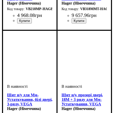
Hager (Німеччина)
Hager (Німеччина)
VB218MP-HAGER
VB318MMT-HAGER
4 968
.
08
грн
9 657
.
96
грн
Тип виробу
Монтаж
Матеріал
Внутрішнє наповнення
Кількість рядів
Дверцята
Висота
Ширина
Глибина
Пиловологозахист
Серія
: Vega
: 475
: зовнішній
: 400
: 146
: пластик
: непрозора
: щит
: 2
: IP40
:
Тип виробу
Монтаж
Матеріал
Внутрішнє наповнення
Кількість модулів
Кількість рядів
Дверцята
Висота
Ширина
Глибина
Пиловологозахист
Серія
: Vega
: 625
: зовнішній
: 400
: 146
: пластик
: прозора
: щит
: 3
: 18
: IP40
:
модульний
модульний
Щит н/у для Мм-
Щит н/у, прозорі двері,
Устаткування, білі двері,
18M + 3 ряду для Мм-
3-ряду, VEGA
Устаткування, VEGA
Hager (Німеччина)
Hager (Німеччина)