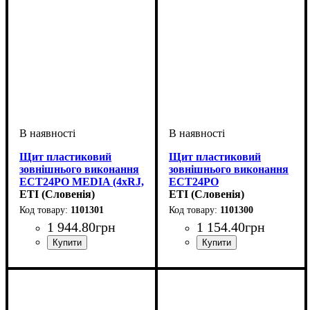
Щит пластиковий
Щит пластиковий
зовнішнього виконання
зовнішнього виконання
ECT24PO MEDIA (4xRJ,
ECT24PO
розетка 230В, біла
ETI (Словенія)
MEDIA/EMPTY
ETI (Словенія)
дверцята) 1101301
(порожній, білі
1101301
1101300
дверцята) 1101300
1 944
.
80
грн
1 154
.
40
грн