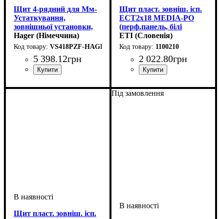
Щит 4-рядний для Мм-
Щит пласт. зовніш. ісп.
Устаткування,
ECT2x18 MEDIA-PO
зовнішньої установки,
(перф.панель, білі
білі пластикові
Hager (Німеччина)
дверцята) 1100210
ETI (Словенія)
перфоровані двері,
VS418PZF-HAGER
1100210
GOLF VS418PZF
5 398
.
12
грн
2 022
.
80
грн
Тип виробу
Монтаж
Матеріал
Внутрішнє наповнення
Кількість рядів
Дверцята
Висота
Ширина
Глибина
Пиловологозахист
Серія
: GOLF
: 647
: зовнішній
: 390
: 99
: пластик
: непрозора
: щит
: 4
: IP20
:
Тип виробу
Монтаж
Матеріал
Внутрішнє наповнення
Кількість модулів
Кількість рядів
Дверцята
Висота
Ширина
Глибина
Серія
: ECT
: 361
: зовнішній
: 396
: 112
: пластик
: непрозора
: щит
: 2
: 36
:
мультимедійний
мультимедійний
Під замовлення
Щит пласт. зовніш. ісп.