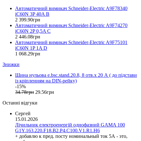
Entes (Туреччина)
Автоматичний вимикач Schneider-Electric A9F78340
EON (Таїланд)
iC60N 3P 40A B
ETI (Словенія)
2 399
.
90
грн
ETREL (Словенія)
Автоматичний вимикач Schneider-Electric A9F74270
Evrosvet (Україна)
iC60N 2P 0,5A C
Extherm (Німеччина)
2 446
.
08
грн
Автоматичний вимикач Schneider-Electric A9F75101
F&F (Польща)
iC60N 1P 1A D
FRER (Італія)
1 068
.
29
грн
FS (Україна)
Знижки
Galkat (Україна)
GAMA (Україна)
Шина нульова e.bsc.stand.20.8, 8 отв.х 20 А ( до підстави
GENERICA (Китай)
із кріпленням на DIN-рейку)
Gewiss (Італія)
-15%
Ginlong Solis (Китай)
34
.
78
грн
29
.
56
грн
GreenVision (Китай)
Останні відгуки
Hager (Німеччина)
Haupa (Німеччина)
Сергей
15.01.2026
HD Hyundai Electric (Корея)
Лічильник електроенергій однофазний GAMA 100
Hemstedt (Німеччина)
G1Y.163.220.F18.B2.P4.C100.V1.R1.H6
Horoz Electric (Туреччина)
+ добавлю к пред. посту номинальный ток 5А - это,
Huawei (Китай)