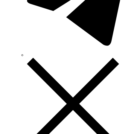
TEKPAN (Туреччина)
TeleTec (Україна)
TEM (Словенія)
Tense (Туреччина)
Terneo (Україна)
Testboy (Німеччина)
UEC (Україна)
UEK (Україна)
Vargo (Україна)
Vector VS
Vimar (Італія)
Volter (Україна)
Volterm (Україна)
Wago (Німеччина)
Wallbox (Іспанія)
WURTH (Німеччина)
Zubr (Україна)
АС Привод (Україна)
АСКО-УКРЕМ (Україна)
Білмакс
Запорізький завод кольорових металів (ЗЗКМ)