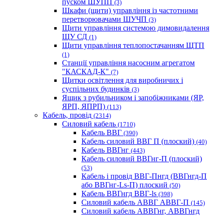
пуском ШУПП
(3)
Шкафи (щити) управління із частотними
перетворювачами ШУЧП
(3)
Щити управління системою димовидалення
ЩУ СД
(1)
Щити управління теплопостачанням ЩТП
(1)
Станції управління насосним агрегатом
"КАСКАД-К"
(7)
Щитки освітлення для виробничих і
суспільних будинків
(3)
Ящик з рубильником і запобіжниками (ЯР,
ЯРП, ЯПРП)
(113)
Кабель, провід
(2314)
Силовий кабель
(1710)
Кабель ВВГ
(390)
Кабель силовий ВВГ П (плоский)
(40)
Кабель ВВГнг
(443)
Кабель силовий ВВГнг-П (плоский)
(53)
Кабель і провід ВВГ-Пнгд (ВВГнгд-П
або ВВГнг-Ls-П) плоский
(50)
Кабель ВВГнгд ВВГ-ls
(398)
Силовий кабель АВВГ АВВГ-П
(145)
Силовий кабель АВВГнг, АВВГнгд