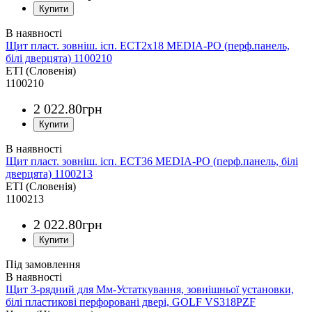
Щит пласт. зовніш. ісп. ECT2x18 MEDIA-PO (перф.панель,
білі дверцята) 1100210
ETI (Словенія)
1100210
2 022
.
80
грн
Щит пласт. зовніш. ісп. ECT36 MEDIA-PO (перф.панель, білі
дверцята) 1100213
ETI (Словенія)
1100213
2 022
.
80
грн
Під замовлення
Щит 3-рядний для Мм-Устаткування, зовнішньої установки,
білі пластикові перфоровані двері, GOLF VS318PZF