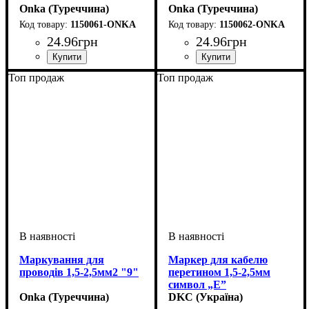
Onka (Туреччина)
Onka (Туреччина)
1150061-ONKA
1150062-ONKA
24
.
96
грн
24
.
96
грн
Обладнання
Для перетину, мм2
Символ
: 6
: засувка
: 1,5-2,5
Обладнання
Для перетину, мм2
Символ
: 7
: засувка
: 1,5-2,5
Топ продаж
Топ продаж
Маркування для
Маркер для кабелю
проводів 1,5-2,5мм2 "9"
перетином 1,5-2,5мм
символ „E”
Onka (Туреччина)
DKC (Україна)