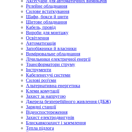
Аксесуари для автоматичних вимикачів
Релейне обладнання
Силове встаткування
Шафи, бокси й щити
Щитове обладнання
Кабель, провід
Вироби для монтажу
Освітлення
Автоматизація
Запобіжники й власники
Вимірювальне обладнання
Лічильники електричної енергії
Трансформатори струму
Інструменти
Кабеленесучі системи
Силові роз'єми
Альтернативна енергетика
Клеми комутації
Захист за напругою
Джерела безперебійного живлення (ДБЖ)
Зарядні станції
Відеоспостереження
Захист електродвигунів
Блискавкозахист і заземлення
Тепла підлога