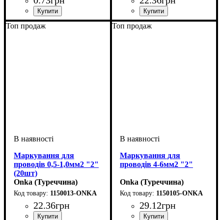
Обладнання
Для перетину, мм2
Довжина, мм
: трубка
: 10
: 10-16
Обладнання
Для перетину, мм2
Символ
: 3
: засувка
: 0,5-1
Топ продаж
Топ продаж
Маркування для
Маркування для
проводів 0,5-1,0мм2 "2"
проводів 4-6мм2 "2"
(20шт)
Onka (Туреччина)
Onka (Туреччина)
1150013-ONKA
1150105-ONKA
22
.
36
грн
29
.
12
грн