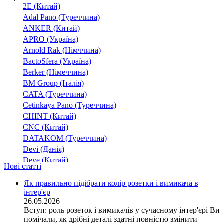
C
(16)
2E (Китай)
D
(2)
Adal Pano (Туреччина)
E
ANKER (Китай)
(5)
APRO (Україна)
F
(3)
Arnold Rak (Німччина)
G
(4)
BactoSfera (Україна)
H
(1)
Berker (Німеччина)
I
(1)
BM Group (Італія)
J
(2)
CATA (Туреччина)
K
(3)
Cetinkaya Pano (Туреччина)
L
(8)
CHINT (Китай)
CNC (Китай)
M
(2)
DATAKOM (Туреччина)
N
(17)
Devi (Данія)
O
(3)
Deye (Китай)
P
Нові статті
(5)
DigiTop (Україна)
Q
(2)
DKC (Україна)
Як правильно підібрати колір розетки і вимикача в
R
(3)
інтер'єр
Dyness (Китай)
26.05.2026
S
(4)
E.NEXT (Україна)
Вступ: роль розеток і вимикачів у сучасному інтер'єрі Ви
T
EAE Electric
(1)
помічали, як дрібні деталі здатні повністю змінити