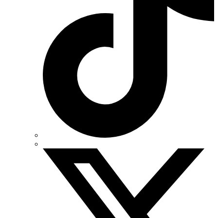
АС Привод (Україна)
АСКО-УКРЕМ (Україна)
Білмакс
Запорізький завод кольорових металів (ЗЗКМ)
Каблекс Одеса
Мегомметр (Україна)
Новатек-Електро (Україна)
Одескабель Одеський кабельний завод
Промфактор
Термофіт
Укренерго-Альянс (Україна)