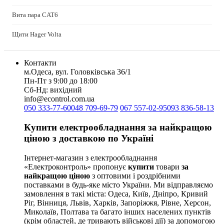
NIK (Україна)
Вита пара CAT6
NOARK
Onka (Туреччина)
Щити Hager Volta
OZKA (Україна)
Phoenix Contact (Німеччина)
Plank Electrotechnic (Україна)
Контакти
Pro'sKit (Тайвань)
м.Одеса, вул. Головківська 36/1
Пн-Пт з 9:00 до 18:00
PYLONTECH (Китай)
Сб-Нд: вихідний
Radpol (Польща)
info@econtrol.com.ua
Raut (Україна)
050 333-77-60
048 709-69-79
067 557-02-95
093 836-58-13
Reliance (Україна)
REM POWER (Словенія)
Купити електрообладнання за найкращою
Schneider-Electric (Франція)
ціною з доставкою по Україні
Selec (Індія)
Інтернет-магазин з електрообладнання
SEZ (Словаччина)
«Електроконтроль» пропонує
купити
товари
за
Siemens (Німеччина)
найкращою ціною
з оптовими і роздрібними
Smart-MAIC
поставками в будь-яке місто України. Ми відправляємо
Socomec (Франція)
замовлення в такі міста: Одеса, Київ, Дніпро, Кривий
Ріг, Вінниця, Львів, Харків, Запоріжжя, Рівне, Херсон,
SOFAR (Китай)
Миколаїв, Полтава та багато інших населених пунктів
Sungrow (Китай)
(крім областей, де тривають військові дії) за допомогою