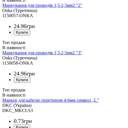
Маркування для проводів 1,5-2,5мм2 "2"
Onka (Туреччина)
1150057-ONKA
24
.
96
грн
Топ продаж
Маркування для проводів 1,5-2,5мм2 "3"
Onka (Туреччина)
1150058-ONKA
24
.
96
грн
Топ продаж
Маркер для кабелю перетином 4-6мм символ „L”
DKC (Україна)
DKC_MKCLS3
0
.
73
грн