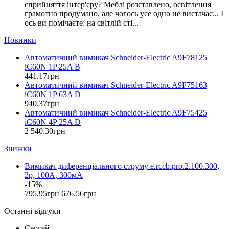
Eastron (Китай)
U
сприйняття інтер'єру? Меблі розставлено, освітлення
(4)
Eaton (США)
грамотно продумано, але чогось усе одно не вистачає... І
V
(1)
ось ви помічаєте: на світлій сті...
ElectrO (Україна)
W
(4)
Eleks (Україна)
Новинки
X
(3)
Entes (Туреччина)
Y
(3)
Автоматичний вимикач Schneider-Electric A9F78125
EON (Таїланд)
iC60N 1P 25A B
Z
(2)
ETI (Словенія)
441
.
17
грн
L1
ETREL (Словенія)
(1)
Автоматичний вимикач Schneider-Electric A9F75163
Evrosvet (Україна)
L2
(1)
iC60N 1P 63A D
Extherm (Німеччина)
940
.
37
грн
L3
(1)
Автоматичний вимикач Schneider-Electric A9F75425
F&F (Польща)
+
(4)
iC60N 4P 25A D
FRER (Італія)
2 540
.
30
грн
-
(4)
FS (Україна)
~
(1)
Знижки
Galkat (Україна)
"."
(5)
GAMA (Україна)
Вимикач диференціального струму e.rccb.pro.2.100.300,
"("
GENERICA (Китай)
(1)
2р, 100А, 300мА
Gewiss (Італія)
"*"
(1)
-15%
Ginlong Solis (Китай)
795
.
95
грн
676
.
56
грн
+-
(1)
GreenVision (Китай)
10
(1)
Останні відгуки
Hager (Німеччина)
12
(1)
Haupa (Німеччина)
Сергей