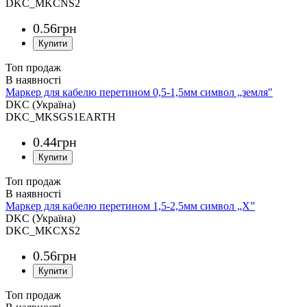
DKC_MKCNS2
0
.
56
грн
Топ продаж
Маркер для кабелю перетином 0,5-1,5мм символ „земля"
DKC (Україна)
DKC_MKSGS1EARTH
0
.
44
грн
Топ продаж
Маркер для кабелю перетином 1,5-2,5мм символ „X”
DKC (Україна)
DKC_MKCXS2
0
.
56
грн
Топ продаж