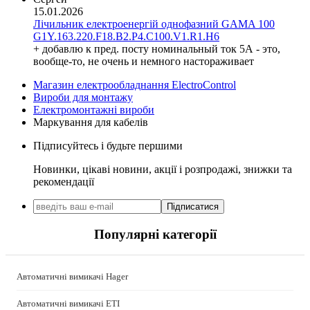
13
(1)
15.01.2026
HD Hyundai Electric (Корея)
PE
Лічильник електроенергій однофазний GAMA 100
(2)
Hemstedt (Німеччина)
G1Y.163.220.F18.B2.P4.C100.V1.R1.H6
земля
(5)
Horoz Electric (Туреччина)
+ добавлю к пред. посту номинальный ток 5А - это,
Мр
Huawei (Китай)
(2)
вообще-то, не очень и немного настораживает
IME (Італія)
набір
(3)
Магазин електрообладнання ElectroControl
Install Group (Україна)
Вироби для монтажу
IPmall (Україна)
Електромонтажні вироби
JA SOLAR (Китай)
Маркування для кабелів
Jokari (Німеччина)
Підписуйтесь і будьте першими
Kanlux
Katko (Фінляндія)
Новинки, цікаві новини, акції і розпродажі, знижки та
KNIPEX (Чехія)
рекомендації
Kolarz (Австрія)
Підписатися
Kopos (Чехія)
Legrand (Франція)
Популярні категорії
LogicPower (Україна)
LuxPower (Китай)
Massive (Бельгія)
Автоматичні вимикачі Hager
MAXUS (Китай)
Mersen (Франція)
Автоматичні вимикачі ETI