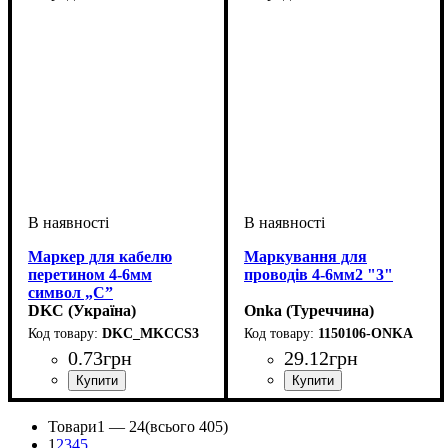
Маркер для кабелю
Маркування для
перетином 4-6мм
проводів 4-6мм2 "3"
символ „C”
DKC (Україна)
Onka (Туреччина)
DKC_MKCCS3
1150106-ONKA
0
.
73
грн
29
.
12
грн
Обладнання
Для перетину, мм2
Символ
: C
: засувка
: 4-6
Обладнання
Для перетину, мм2
Символ
: 3
: засувка
: 4-6
Товари
1 —
24
(всього 405)
1
2
3
4
5
...