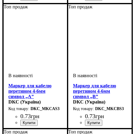
Обладнання
Для перетину, мм2
Символ
: 2
: засувка
: 0,5-1
Обладнання
Для перетину, мм2
Символ
: 2
: засувка
: 4-6
Топ продаж
Топ продаж
Маркер для кабелю
Маркер для кабелю
перетином 4-6мм
перетином 4-6мм
символ „A”
символ „B”
DKC (Україна)
DKC (Україна)
DKC_MKCAS3
DKC_MKCBS3
0
.
73
грн
0
.
73
грн
Обладнання
Для перетину, мм2
Символ
: A
: засувка
: 4-6
Обладнання
Для перетину, мм2
Символ
: B
: засувка
: 4-6
Топ продаж
Топ продаж