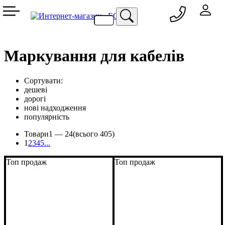
050 333-77-60
048 709-69-79
067 557-02-95
093 836-58-13
Маркування для кабелів
Сортувати:
дешеві
дорогі
нові надходження
популярність
Товари
1 —
24
(всього 405)
1
2
3
4
5
...
Топ продаж
Топ продаж