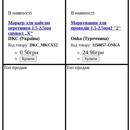
Маркер для кабелю
Маркування для
перетином 1,5-2,5мм
проводів 1,5-2,5мм2 "2"
символ „X”
DKC (Україна)
Onka (Туреччина)
DKC_MKCXS2
1150057-ONKA
0
.
56
грн
24
.
96
грн
Обладнання
Для перетину, мм2
Символ
: X
: засувка
: 1,5-2,5
Обладнання
Для перетину, мм2
Символ
: 2
: засувка
: 1,5-2,5
Топ продаж
Топ продаж