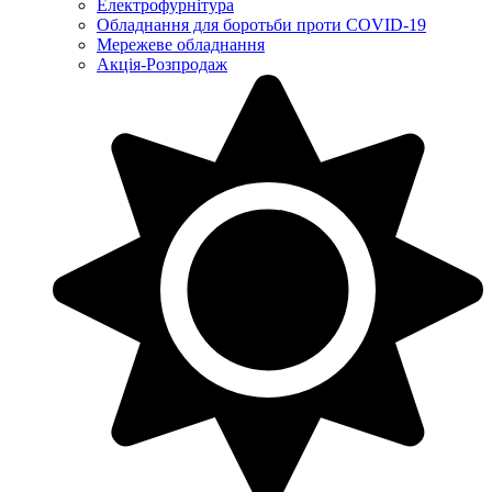
Електрофурнітура
Обладнання для боротьби проти COVID-19
Мережеве обладнання
Акція-Розпродаж