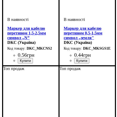
Маркер для кабелю
Маркер для кабелю
перетином 1,5-2,5мм
перетином 0,5-1,5мм
символ „N”
символ „земля"
DKC (Україна)
DKC (Україна)
DKC_MKCNS2
DKC_MKSGS1EAR
0
.
56
грн
0
.
44
грн
Обладнання
Для перетину, мм2
Символ
: N
: засувка
: 1,5-2,5
Обладнання
Для перетину, мм2
Символ
: земля
: засувка
: 0,5-1,5
Топ продаж
Топ продаж