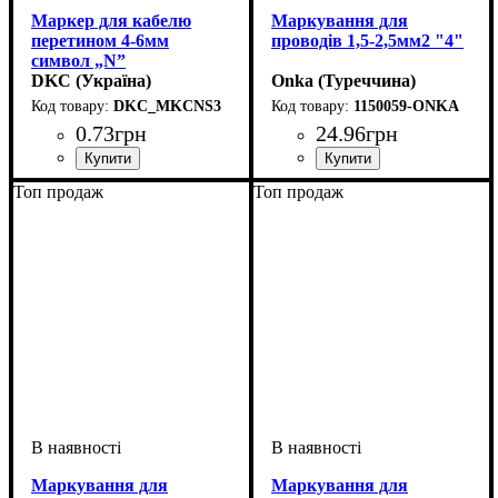
Маркер для кабелю
Маркування для
перетином 4-6мм
проводів 1,5-2,5мм2 "4"
символ „N”
DKC (Україна)
Onka (Туреччина)
DKC_MKCNS3
1150059-ONKA
0
.
73
грн
24
.
96
грн
Обладнання
Для перетину, мм2
Символ
: N
: засувка
: 4-6
Обладнання
Для перетину, мм2
Символ
: 4
: засувка
: 1,5-2,5
Топ продаж
Топ продаж
Маркування для
Маркування для