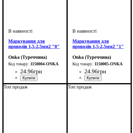
Маркування для
Маркування для
проводів 1,5-2,5мм2 "0"
проводів 1,5-2,5мм2 "1"
Onka (Туреччина)
Onka (Туреччина)
1150004-ONKA
1150005-ONKA
24
.
96
грн
24
.
96
грн
Обладнання
Для перетину, мм2
Символ
: '0
: засувка
: 1,5-2,5
Обладнання
Для перетину, мм2
Символ
: 1
: засувка
: 1,5-2,5
Топ продаж
Топ продаж