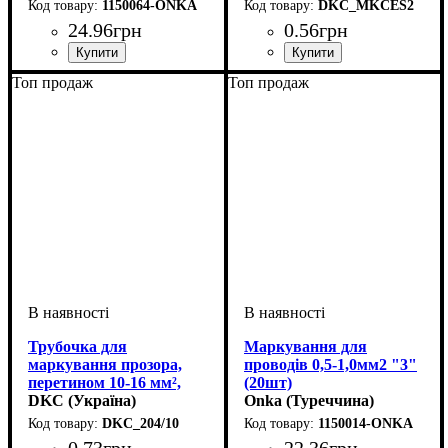
1150064-ONKA
DKC_MKCES2
24
.
96
грн
0
.
56
грн
Обладнання
Для перетину, мм2
Символ
: 9
: засувка
: 1,5-2,5
Обладнання
Для перетину, мм2
Символ
: E
: засувка
: 1,5-2,5
Топ продаж
Топ продаж
Трубочка для
Маркування для
маркування прозора,
проводів 0,5-1,0мм2 "3"
перетином 10-16 мм²,
(20шт)
довжина 10 мм, 4
DKC (Україна)
Onka (Туреччина)
символу
DKC_204/10
1150014-ONKA
0
.
73
грн
22
.
36
грн