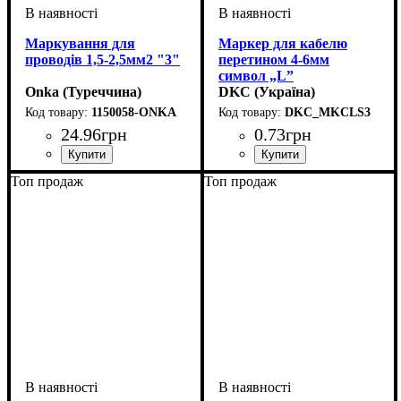
Маркування для
Маркер для кабелю
проводів 1,5-2,5мм2 "3"
перетином 4-6мм
символ „L”
Onka (Туреччина)
DKC (Україна)
1150058-ONKA
DKC_MKCLS3
24
.
96
грн
0
.
73
грн
Обладнання
Для перетину, мм2
Символ
: 3
: засувка
: 1,5-2,5
Обладнання
Для перетину, мм2
Символ
: L
: засувка
: 4-6
Топ продаж
Топ продаж