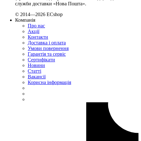
TAB (Словенія)
служби доставки «Нова Пошта».
Takel (УкраЇна)
© 2014—2026 ECshop
Technoelectric (Італія)
Компанія
Technosystems (Україна)
Про нас
TEKPAN (Туреччина)
Акції
TeleTec (Україна)
Контакти
TEM (Словенія)
Доставка і оплата
Умови повернення
Tense (Туреччина)
Гарантія та сервіс
Terneo (Україна)
Сертифікати
Testboy (Німеччина)
Новини
UEC (Україна)
Статті
Вакансії
UEK (Україна)
Корисна інформація
Vargo (Україна)
Vector VS
Vimar (Італія)
Volter (Україна)
Volterm (Україна)
Wago (Німеччина)
Wallbox (Іспанія)
WURTH (Німеччина)
Zubr (Україна)