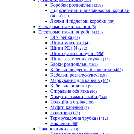
Коробки розподільні
(358)
Підрозетники й розпаювальні коробки
(дози)
(131)
Лючки й підлогові коробки
(39)
Електромонтажні колони
(6)
Електромонтажні вироби
(4325)
DIN-рейка
(63)
Шини монтажні
(4)
Шини PE і N
(272)
Шини фазні сполучні
(256)
Шина заземлення гнучка
(37)
Блоки розподільні
(161)
Кабельні введення й сальники
(402)
Кабельні розгалужувачі
(59)
Маркування для кабелів
(405)
Кабельна оплетка
(5)
Спіральна обв'язка
(80)
Хомути, стяжки, скоби
(844)
Ізоляційна стрічка
(95)
Муфти кабельні
(7)
Ізолятори
(125)
Термоусадочна трубка
(1412)
Наклейки
(98)
Наконечники
(3283)