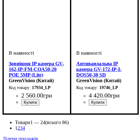
Зовнішня IP камера GV-
Антивандальна IP
162-IP-FM-COA50-20
камера GV-172-IP-I-
POE 5MP (Lite)
DOS50-30 SD
GreenVision (Китай)
GreenVision (Китай)
17934_LP
19746_LP
2 560
.
00
грн
4 420
.
00
грн
Товари
1 —
24
(всього 86)
1
2
3
4
Лідери продажів