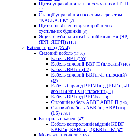
Щити управління теплопостачанням ЩТП
(1)
Станції управління насосним агрегатом
"КАСКАД-К"
(7)
Щитки освітлення для виробничих і
суспільних будинків
(3)
Ящик з рубильником і запобіжниками (ЯР,
ЯРП, ЯПРП)
(113)
Кабель, провід
(2314)
Силовий кабель
(1710)
Кабель ВВГ
(390)
Кабель силовий ВВГ П (плоский)
(40)
Кабель ВВГнг
(443)
Кабель силовий ВВГнг-П (плоский)
(53)
Кабель і провід ВВГ-Пнгд (ВВГнгд-П
або ВВГнг-Ls-П) плоский
(50)
Кабель ВВГнгд ВВГ-ls
(398)
Силовий кабель АВВГ АВВГ-П
(145)
Силовий кабель АВВГнг, АВВГнгд
(LS)
(189)
Контрольні кабелі
(47)
Кабель контрольний мідний КВВГ,
КВВГнг, КВВГнгд (КВВГнг ls)
(47)
Монтажні проводи
(169)