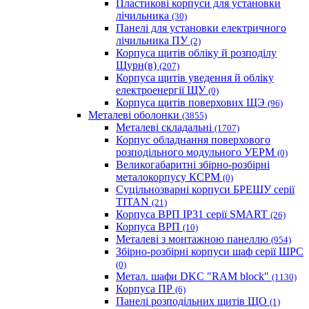
Пластикові корпуси для установки
лічильника
(30)
Панелі для установки електричного
лічильника ПУ
(2)
Корпуса щитів обліку й розподілу
Щурн(в)
(207)
Корпуса щитів уведення й обліку
електроенергії ЩУ
(0)
Корпуса щитів поверхових ЩЭ
(96)
Металеві оболонки
(3855)
Металеві складальні
(1707)
Корпус обладнання поверхового
розподільного модульного УЕРМ
(0)
Великогабаритні збірно-розбірні
металокорпусу КСРМ
(0)
Суцільнозварні корпуси БРЕШУ серії
TITAN
(21)
Корпуса ВРП IP31 серії SMART
(26)
Корпуса ВРП
(10)
Металеві з монтажною панеллю
(954)
Збірно-розбірні корпуси шаф серії ШРС
(0)
Метал. шафи DKC "RAM block"
(1130)
Корпуса ПР
(6)
Панелі розподільних щитів ЩО
(1)