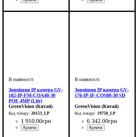
Зовнішня IP камера GV-
Зовнішня IP камера GV-
182-IP-FM-COA40-30
176-IP-IF-COS80-30 SD
POE 4MP (Lite)
GreenVision (Китай)
GreenVision (Китай)
20153_LP
19750_LP
1 910
.
00
грн
6 342
.
00
грн