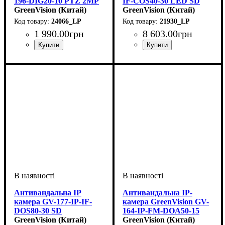
196-DIG20-10 PTZ 2MP
IF-COS40-30 LED SD
GreenVision (Китай)
GreenVision (Китай)
24066_LP
21930_LP
1 990
.
00
грн
8 603
.
00
грн
Антивандальна IP
Антивандальна IP-
камера GV-177-IP-IF-
камера GreenVision GV-
DOS80-30 SD
164-IP-FM-DOA50-15
GreenVision (Китай)
POE 5MP (Lite)
GreenVision (Китай)