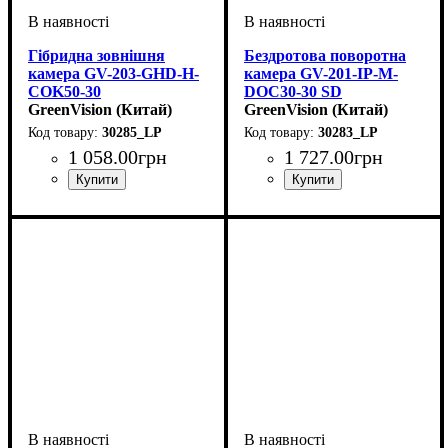
Гібридна зовнішня
Бездротова поворотна
камера GV-203-GHD-H-
камера GV-201-IP-M-
СOK50-30
DOС30-30 SD
GreenVision (Китай)
GreenVision (Китай)
30285_LP
30283_LP
1 058
.
00
грн
1 727
.
00
грн