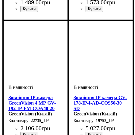
1 489
.
00
грн
1 573
.
00
грн
Зовнішня IP-камера
Зовнішня IP камера GV-
GreenVision 4 МР GV-
178-IP-I-AD-COS50-30
192-IP-FM-COA40-20
SD
POE SD (Lite)
GreenVision (Китай)
GreenVision (Китай)
22735_LP
19752_LP
2 106
.
00
грн
5 027
.
00
грн