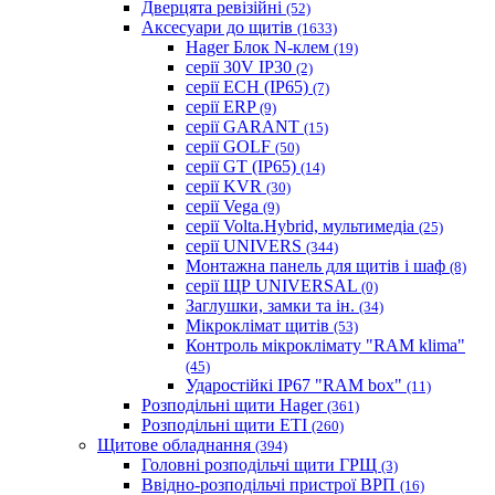
Дверцята ревізійні
(52)
Аксесуари до щитів
(1633)
Hager Блок N-клем
(19)
серії 30V IP30
(2)
серії ECH (IP65)
(7)
серії ERP
(9)
серії GARANT
(15)
серії GOLF
(50)
серії GT (IP65)
(14)
серії KVR
(30)
серії Vega
(9)
серії Volta.Hybrid, мультимедіа
(25)
серії UNIVERS
(344)
Монтажна панель для щитів і шаф
(8)
серії ЩР UNIVERSAL
(0)
Заглушки, замки та ін.
(34)
Мікроклімат щитів
(53)
Контроль мікроклімату "RAM klima"
(45)
Ударостійкі IP67 "RAM box"
(11)
Розподільні щити Hager
(361)
Розподільні щити ETI
(260)
Щитове обладнання
(394)
Головні розподільчі щити ГРЩ
(3)
Ввідно-розподільчі пристрої ВРП
(16)