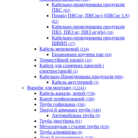
Кабельно-провідникова продукція
ПВС
(62)
Провід ПВСнг, ПВСнгд (ПВСнг LS)
(62)
Кабельно-провідникова продукція
ПВ3, ПВ3 нг, ПВ3 нгд(ls)
(18)
Кабельно-провідникова продукція
ШВВП
(27)
Кабель мережевий
(234)
Екранована кручена пар
(64)
Термостійкий провід
(10)
Кабелі для сонячних панелей і
електростанцій
(2)
Кабельно-Провідникова продукція
(886)
Кабель акустичний
(3)
Вироби для монтажу
(12241)
Кабель-канали, короб
(758)
Короб перфорований
(198)
Труба гофрована
(196)
Тверді й армовані труби
(348)
Автомобільна труба
(0)
Труба двостінна
(91)
Металорукав і сталеві труби
(836)
Труба алюмінієва
(0)
Дози й підрозетники
(528)