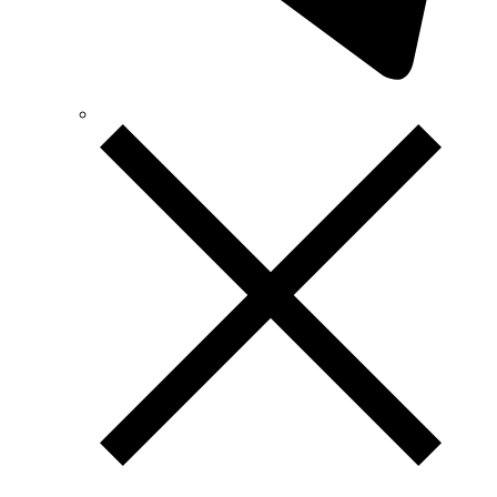
Terneo (Україна)
Testboy (Німеччина)
UEC (Україна)
UEK (Україна)
Vargo (Україна)
Vector VS
Vimar (Італія)
Volter (Україна)
Volterm (Україна)
Wago (Німеччина)
Wallbox (Іспанія)
WURTH (Німеччина)
Zubr (Україна)
АС Привод (Україна)
АСКО-УКРЕМ (Україна)
Білмакс
Запорізький завод кольорових металів (ЗЗКМ)
Каблекс Одеса
Мегомметр (Україна)
Новатек-Електро (Україна)