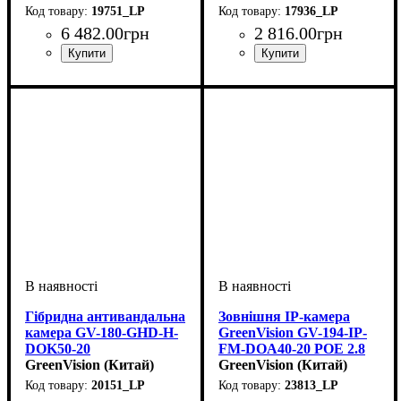
19751_LP
17936_LP
6 482
.
00
грн
2 816
.
00
грн
Гібридна антивандальна
Зовнішня IP-камера
камера GV-180-GHD-H-
GreenVision GV-194-IP-
DOK50-20
FM-DOA40-20 POE 2.8
GreenVision (Китай)
GreenVision (Китай)
20151_LP
23813_LP