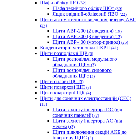
Шафи обліку ШО
(52)
Шафа технічого обліку ШОт
(30)
Ящик ввідний-обліковий ЯВО
(22)
Щити автоматичного введення резерву АВР
(57)
Щити АВР-200 (2 введення)
(19)
Щити АВР-300 (3 введення)
(13)
Щити АВР-400 (мотор-привод)
(25)
Конденсаторні установки ПКРП
(41)
Щити розподільчі ЩР
(6)
Щити розподільчі модульного
обладнання ЩРм
(3)
Щити розподільчі силового
обладнання ЩРс
(3)
Щити силові ЩС
(3)
Щити поверхові ЩП
(8)
Щити квартирні ЩК
(4)
Щити для сонячних електростанцій (СЕС)
(13)
Щити захисту інвертора DC (від
сонячних панелей)
(7)
Щити захисту інвертора AC (від
мережі)
(3)
Щити підключення секцій АКБ до
інвертору ЩПС
(3)