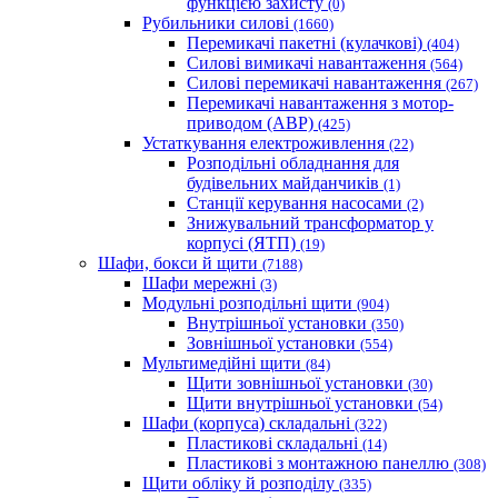
функцією захисту
(0)
Рубильники силові
(1660)
Перемикачі пакетні (кулачкові)
(404)
Силові вимикачі навантаження
(564)
Cилові перемикачі навантаження
(267)
Перемикачі навантаження з мотор-
приводом (АВР)
(425)
Устаткування електроживлення
(22)
Розподільні обладнання для
будівельних майданчиків
(1)
Станції керування насосами
(2)
Знижувальний трансформатор у
корпусі (ЯТП)
(19)
Шафи, бокси й щити
(7188)
Шафи мережні
(3)
Модульні розподільні щити
(904)
Внутрішньої установки
(350)
Зовнішньої установки
(554)
Мультимедійні щити
(84)
Щити зовнішньої установки
(30)
Щити внутрішньої установки
(54)
Шафи (корпуса) складальні
(322)
Пластикові складальні
(14)
Пластикові з монтажною панеллю
(308)
Щити обліку й розподілу
(335)