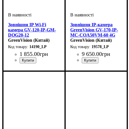
Зовнішня IP Wi-Fi
Зовнішня IP-камера
камера GV-120-IP-GM-
GreenVision GV-170-IP-
DOG20-12
MC-COA50VM-60 4G
GreenVision (Китай)
PTZ
GreenVision (Китай)
14190_LP
19578_LP
1 855
.
00
грн
9 650
.
00
грн