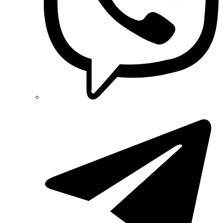
Radpol (Польща)
Raut (Україна)
Reliance (Україна)
REM POWER (Словенія)
Schneider-Electric (Франція)
Selec (Індія)
SEZ (Словаччина)
Siemens (Німеччина)
Smart-MAIC
Socomec (Франція)
SOFAR (Китай)
Sungrow (Китай)
TAB (Словенія)
Takel (УкраЇна)
Technoelectric (Італія)
Technosystems (Україна)
TEKPAN (Туреччина)
TeleTec (Україна)
TEM (Словенія)
Tense (Туреччина)