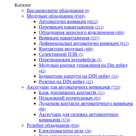
Одескабель Одеський кабельний завод
Каталог
Промфактор
Високовольтне обладнання
(0)
Термофіт
Модульне обладнання
(9569)
Укренерго-Альянс (Україна)
Автоматичні вимикачі
(6622)
Перемикачі навантаження
(211)
Обладнання захисного відключення
(680)
Вимикачі навантаження
(537)
Диференціальні автоматичні вимикачі
(912)
Контактори модульні
(480)
Селективний ПЗВ
(5)
Перетворювачі інтерфейсів
(5)
Модульні кнопки управління на Din рейку
(42)
Індикатори напруги на DIN рейку
(53)
Розетки на DIN-рейку
(22)
Аксесуари для автоматичних вимикачів
(753)
Блок допоміжних контактів
(11)
Незалежний розчеплювач
(85)
Додаткові контакти автоматичного вимикача
(88)
Аксесуари для силових автоматичних
вимикачів
(574)
Релейне обладнання
(856)
Електромагнітні реле
(26)