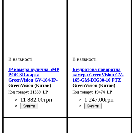
IP камера вулична 5MP
Бездротова поворотна
POE SD-карта
камера GreenVision GV-
GreenVision GV-184-IP-
165-GM-DIG30-10 PTZ
IF-COS50-80 VMA
GreenVision (Китай)
3MP
GreenVision (Китай)
21339_LP
19474_LP
11 882
.
00
грн
1 247
.
00
грн