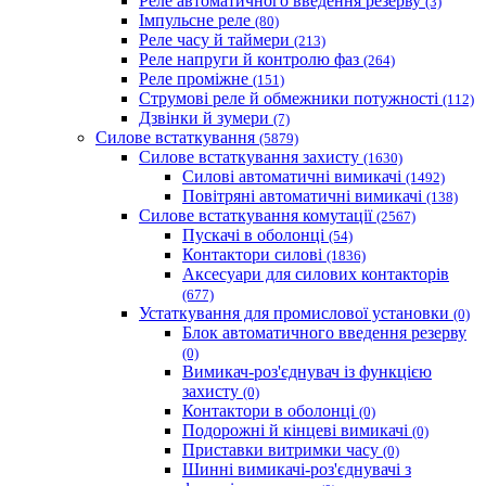
Реле автоматичного введення резерву
(3)
Імпульсне реле
(80)
Реле часу й таймери
(213)
Реле напруги й контролю фаз
(264)
Реле проміжне
(151)
Струмові реле й обмежники потужності
(112)
Дзвінки й зумери
(7)
Силове встаткування
(5879)
Силове встаткування захисту
(1630)
Силові автоматичні вимикачі
(1492)
Повітряні автоматичні вимикачі
(138)
Силове встаткування комутації
(2567)
Пускачі в оболонці
(54)
Контактори силові
(1836)
Аксесуари для силових контакторів
(677)
Устаткування для промислової установки
(0)
Блок автоматичного введення резерву
(0)
Вимикач-роз'єднувач із функцією
захисту
(0)
Контактори в оболонці
(0)
Подорожні й кінцеві вимикачі
(0)
Приставки витримки часу
(0)
Шинні вимикачі-роз'єднувачі з