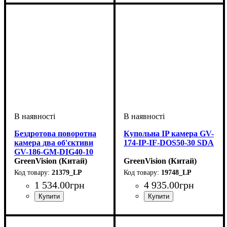
Бездротова поворотна
Купольна IP камера GV-
камера два об'єктиви
174-IP-IF-DOS50-30 SDA
GV-186-GM-DIG40-10
PTZ 2MP + 2MP
GreenVision (Китай)
GreenVision (Китай)
21379_LP
19748_LP
1 534
.
00
грн
4 935
.
00
грн