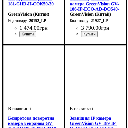
181-GHD-H-СOK50-30
камера GreenVision GV-
186-IP-ECO-AD-DOS40-
GreenVision (Китай)
30 SD
GreenVision (Китай)
20152_LP
21927_LP
1 474
.
00
грн
3 790
.
00
грн
Бездротова поворотна
Зовнішня IP камера
камера з екраном GV-
GreenVision GV-189-IP-