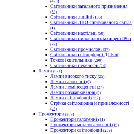
(428)
Світильники загального призначення
(58)
Світильники лінійні
(105)
Світильники ЛВО спрямованого світла
(1)
Світильники настільні
(50)
Світильники пиловологозахищені IP65
(79)
Світильники промислові
(37)
Світильники світлодіодні ДПБ
(0)
Точкові світильники
(290)
Світильники переносні
(14)
Лампи
(671)
Лампи високого тиску
(25)
Лампи галогенні
(0)
Лампи люмінесцентні
(27)
Лампи розжарювання
(9)
Лампи світлодіодні
(567)
Стрічка світлодіодна й приналежності
(43)
Прожектори
(269)
Прожектори галогенні
(11)
Прожектори металогалогенні
(19)
Прожектори світлодіодні
(239)