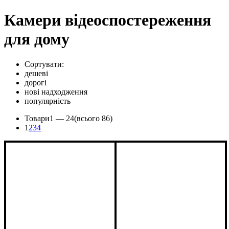
Камери відеоспостереження
для дому
Сортувати:
дешеві
дорогі
нові надходження
популярність
Товари
1 —
24
(всього 86)
1
2
3
4