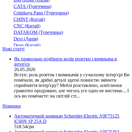
CATA (Туреччина)
Cetinkaya Pano (Туреччина)
CHINT (Китай)
CNC (Китай)
DATAKOM (Туреччина)
Devi (Данія)
Deye (Китай)
Нові статті
DigiTop (Україна)
DKC (Україна)
Як правильно підібрати колір розетки і вимикача в
інтер'єр
Dyness (Китай)
26.05.2026
E.NEXT (Україна)
Вступ: роль розеток і вимикачів у сучасному інтер'єрі Ви
EAE Electric
помічали, як дрібні деталі здатні повністю змінити
Eastron (Китай)
сприйняття інтер'єру? Меблі розставлено, освітлення
Eaton (США)
грамотно продумано, але чогось усе одно не вистачає... І
ось ви помічаєте: на світлій сті...
ElectrO (Україна)
Eleks (Україна)
Новинки
Entes (Туреччина)
Автоматичний вимикач Schneider-Electric A9F75125
EON (Таїланд)
iC60N 1P 25A D
ETI (Словенія)
518
.
54
грн
ETREL (Словенія)
Автоматичний вимикач Schneider-Electric A9F75363