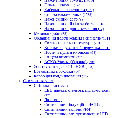
Наконечники трубчасті
(614)
Гільзи сполучні
(374)
Кабельні наконечники
(723)
Силові наконечники
(1528)
Наконечники авто
(9)
Наконечники й гільзи болтові
(18)
Наконечники для заземлення
(17)
Металовироби
(28)
Обладнання подачі команд і сигналів
(1311)
Світлосигнальна арматури
(261)
Кнопки керування й перемикачі
(319)
Пости й пульти кнопкові
(98)
Кінцеві вимикачі
(27)
АСКО-Укрем (Україна)
(598)
Устаткування для СИПНУВ
(273)
Вогнестійкі проходки
(14)
Короб для кондиціювання
(46)
Освітлення
(2629)
Світильники
(1270)
LED панель, стельові, під армстронг
(97)
Люстри
(0)
Світильники індукційні ФСП
(1)
Світильники вуличні
(104)
Світильники заг. призначення LED