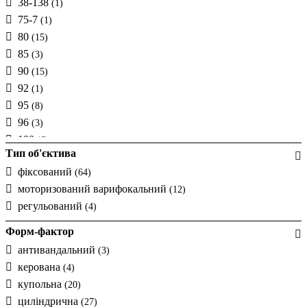
38-138
(1)
75-7
(1)
80
(15)
85
(3)
90
(15)
92
(1)
95
(8)
96
(3)
100
(6)
Тип об'єктива
105
(1)
фіксований
(64)
110
(7)
моторизований варифокальний
(12)
110-26
(7)
регульований
(4)
112
(4)
130
(1)
Форм-фактор
160
(1)
антивандальний
(3)
180
(1)
керована
(4)
360
(1)
купольна
(20)
циліндрична
(27)