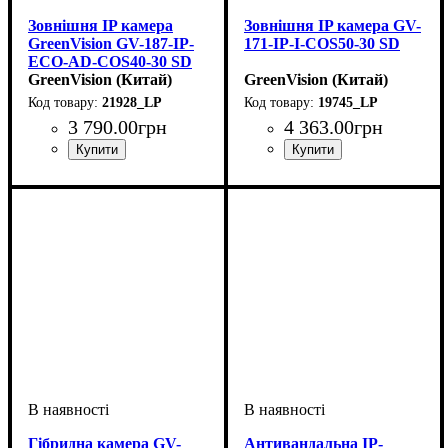
Зовнішня IP камера
Зовнішня IP камера GV-
GreenVision GV-187-IP-
171-IP-I-COS50-30 SD
ECO-AD-COS40-30 SD
GreenVision (Китай)
GreenVision (Китай)
21928_LP
19745_LP
3 790
.
00
грн
4 363
.
00
грн
Гібридна камера GV-
Антивандальна IP-