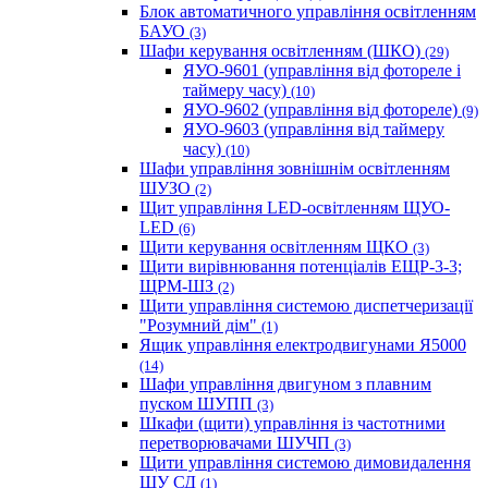
Блок автоматичного управління освітленням
БАУО
(3)
Шафи керування освітленням (ШКО)
(29)
ЯУО-9601 (управління від фотореле і
таймеру часу)
(10)
ЯУО-9602 (управління від фотореле)
(9)
ЯУО-9603 (управління від таймеру
часу)
(10)
Шафи управління зовнішнім освітленням
ШУЗО
(2)
Щит управління LED-освітленням ЩУО-
LED
(6)
Щити керування освітленням ЩКО
(3)
Щити вирівнювання потенціалів ЕЩР-3-3;
ЩРМ-ШЗ
(2)
Щити управління системою диспетчеризації
"Розумний дім"
(1)
Ящик управління електродвигунами Я5000
(14)
Шафи управління двигуном з плавним
пуском ШУПП
(3)
Шкафи (щити) управління із частотними
перетворювачами ШУЧП
(3)
Щити управління системою димовидалення
ЩУ СД
(1)