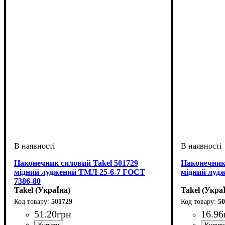
Наконечник силовий Takel 501729
Наконечник 
мідний луджений ТМЛ 25-6-7 ГОСТ
мідний лудж
7386-80
Takel (УкраЇна)
Takel (Укра
501729
50
51
.
20
грн
16
.
96