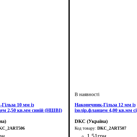
Гільза 10 мм із
Наконечник-Гільза 12 мм із
цем 2,50 кв.мм синій (НШВІ)
ізолір.фланцем 4,00 кв.мм 
на)
DKC (Україна)
KC_2ART506
DKC_2ART507
рн
1
.
51
грн