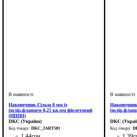
Наконечник-Гільза 8 мм із
Наконечник-
ізолір.фланцем 0,25 кв.мм фіолетовий
ізолір.флан
(НШВІ)
DKC (Україна)
DKC (Украї
DKC_2ART501
D
1
.
44
грн
1
.
39
г