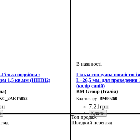
Гільза подвійна з
Гільза сполучна повністю і
цем 1,5 кв.мм (НШВІ2)
L=26,5 мм. для проведення 1
(колір синій)
на)
BM Group (Італія)
KC_2ART5052
BM00260
рн
7
.
21
грн
Топ продаж
ведення, мм2
ідь луджена
: кабельний наконечник
: 1,5
Обладнання
Матеріал
Вид наконечника
Перетин проведення, мм2
: мідь луджена
: гильза
: з ізоляцією
: 1,
гляд
Швидкий перегляд