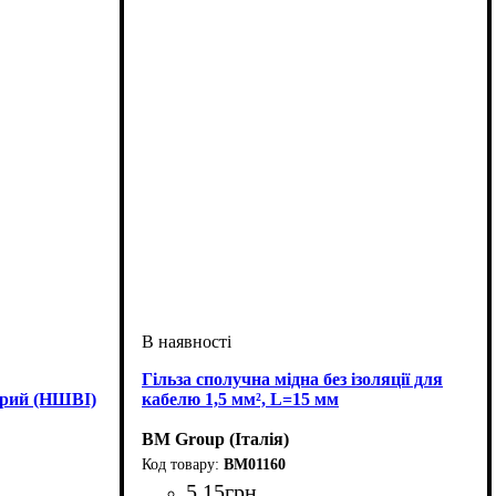
Гільза сполучна мідна без ізоляції для
сірий (НШВІ)
кабелю 1,5 мм², L=15 мм
BM Group (Італія)
BM01160
5
.
15
грн