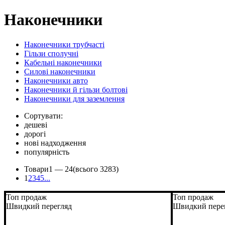
Наконечники
Наконечники трубчасті
Гільзи сполучні
Кабельні наконечники
Силові наконечники
Наконечники авто
Наконечники й гільзи болтові
Наконечники для заземлення
Сортувати:
дешеві
дорогі
нові надходження
популярність
Товари
1 —
24
(всього 3283)
1
2
3
4
5
...
Топ продаж
Топ продаж
Швидкий перегляд
Швидкий пере