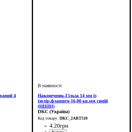
ваний 4
Наконечник-Гільза 14 мм із
ізолір.фланцем 16,00 кв.мм синій
(НШВІ)
DKC (Україна)
DKC_2ART510
4
.
20
грн