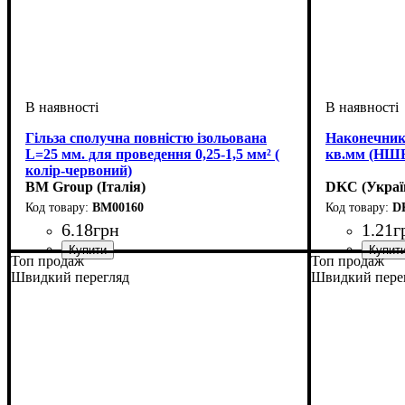
Гільза сполучна повністю ізольована
Наконечник-
L=25 мм. для проведення 0,25-1,5 мм² (
кв.мм (НШ
колір-червоний)
BM Group (Італія)
DKC (Украї
BM00160
D
6
.
18
грн
1
.
21
г
Топ продаж
Топ продаж
Обладнання
Матеріал
Вид наконечника
Перетин проведення, мм2
: мідь луджена
: гильза
: з ізоляцією
: 0,25-1,5
Обладнання
Матеріал
Перетин про
Серія
: DKC
: м
Швидкий перегляд
Швидкий пере