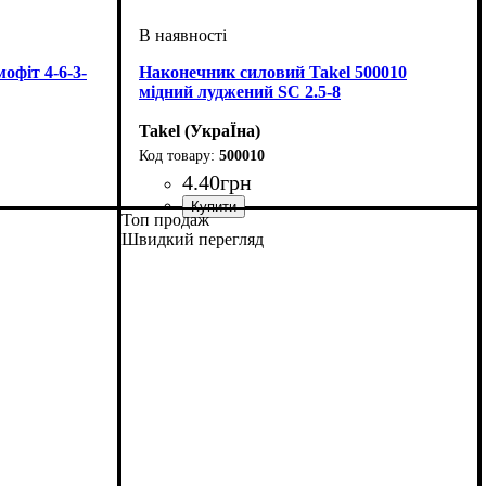
офіт 4-6-3-
Наконечник силовий Takel 500010
мідний луджений SC 2.5-8
Takel (УкраЇна)
500010
4
.
40
грн
Топ продаж
ї
Обладнання
Матеріал
Вид наконечника
Перетин проведення, мм2
Діаметр гвинтової фіксації, мм
Довжина, мм
Серія
: SC
: мідь луджена
: силовий наконечник
: 23
: без ізоляції
: 2,5
: 8,4
Швидкий перегляд