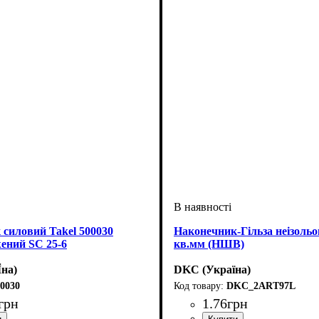
силовий Takel 500030
Наконечник-Гільза неізольо
ений SC 25-6
кв.мм (НШВ)
Їна)
DKC (Україна)
0030
DKC_2ART97L
грн
1
.
76
грн