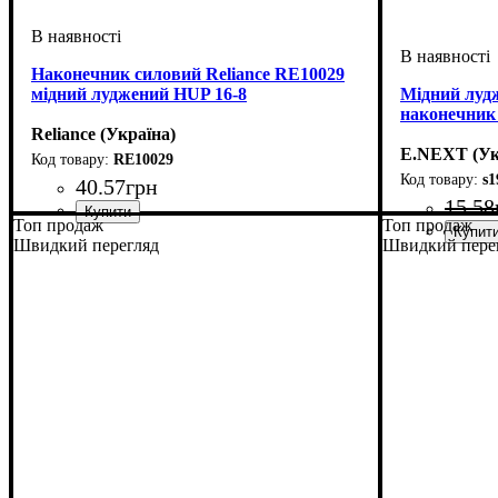
Наконечник силовий Reliance RE10029
мідний луджений HUP 16-8
Мідний луд
наконечник e
Reliance (Україна)
E.NEXT (Ук
RE10029
s1
40
.
57
грн
15
.
58
Топ продаж
Топ продаж
Обладнання
Матеріал
Вид наконечника
Перетин проведення, мм2
Діаметр гвинтової фіксації, мм
Довжина, мм
Серія
: HUP
: мідь луджена
: силовий наконечник
: 37,5
: без ізоляції
: 16
: 8,5
Швидкий перегляд
Швидкий пере
Обладнання
Вид наконе
Перетин про
Діаметр гвин