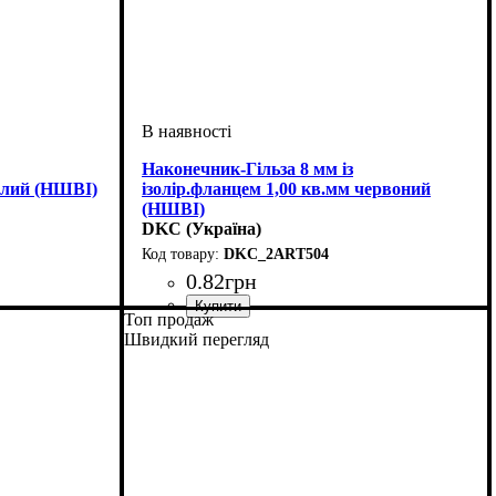
Наконечник-Гільза 8 мм із
білий (НШВІ)
ізолір.фланцем 1,00 кв.мм червоний
(НШВІ)
DKC (Україна)
DKC_2ART504
0
.
82
грн
Топ продаж
нечник
5
Обладнання
Матеріал
Перетин проведення, мм2
Для, мм
Серія
: DKC
: 8
: мідь луджена
: кабельний наконечник
: 1
Швидкий перегляд