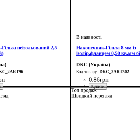
Гільза неізольований 2,5
Наконечник-Гільза 8 мм із
В)
ізолір.фланцем 0,50 кв.мм 
на)
DKC (Україна)
KC_2ART96
DKC_2ART502
рн
0
.
86
грн
Топ продаж
ведення, мм2
ідь луджена
: кабельний наконечник
: 2,5
Обладнання
Матеріал
Перетин проведення, мм2
Для, мм
Серія
: DKC
: 8
: мідь луджена
: кабельний нако
: 0,
гляд
Швидкий перегляд