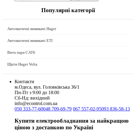
Phoenix Contact (Німеччина)
Популярні категорії
Plank Electrotechnic (Україна)
Pro'sKit (Тайвань)
PYLONTECH (Китай)
Автоматичні вимикачі Hager
Radpol (Польща)
Raut (Україна)
Автоматичні вимикачі ETI
Reliance (Україна)
REM POWER (Словенія)
Вита пара CAT6
Schneider-Electric (Франція)
Selec (Індія)
Щити Hager Volta
SEZ (Словаччина)
Siemens (Німеччина)
Контакти
Smart-MAIC
м.Одеса, вул. Головківська 36/1
Socomec (Франція)
Пн-Пт з 9:00 до 18:00
SOFAR (Китай)
Сб-Нд: вихідний
info@econtrol.com.ua
Sungrow (Китай)
050 333-77-60
048 709-69-79
067 557-02-95
093 836-58-13
TAB (Словенія)
Takel (УкраЇна)
Купити електрообладнання за найкращою
Technoelectric (Італія)
ціною з доставкою по Україні
Technosystems (Україна)