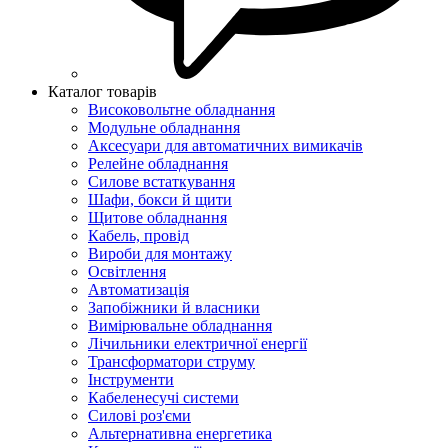
Каталог товарів
Високовольтне обладнання
Модульне обладнання
Аксесуари для автоматичних вимикачів
Релейне обладнання
Силове встаткування
Шафи, бокси й щити
Щитове обладнання
Кабель, провід
Вироби для монтажу
Освітлення
Автоматизація
Запобіжники й власники
Вимірювальне обладнання
Лічильники електричної енергії
Трансформатори струму
Інструменти
Кабеленесучі системи
Силові роз'єми
Альтернативна енергетика