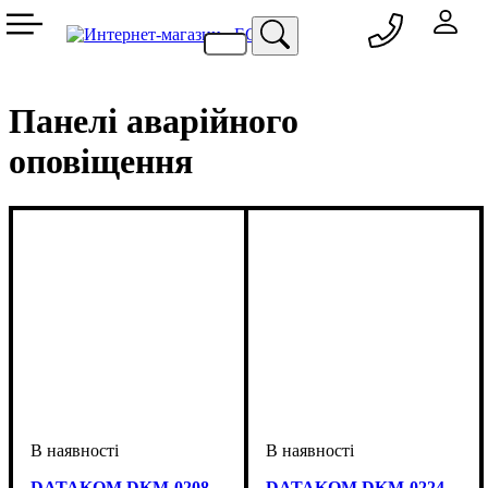
050 333-77-60
048 709-69-79
067 557-02-95
093 836-58-13
Панелі аварійного
оповіщення
DATAKOM DKM-0208
DATAKOM DKM-0224