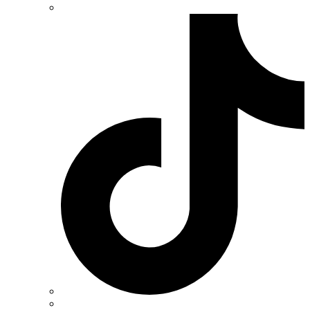
Каблекс Одеса
Мегомметр (Україна)
Новатек-Електро (Україна)
Одескабель Одеський кабельний завод
Промфактор
Термофіт
Укренерго-Альянс (Україна)