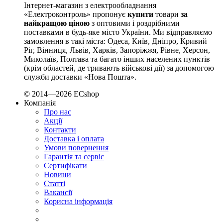
TEKPAN (Туреччина)
Інтернет-магазин з електрообладнання
TeleTec (Україна)
«Електроконтроль» пропонує
купити
товари
за
найкращою ціною
з оптовими і роздрібними
TEM (Словенія)
поставками в будь-яке місто України. Ми відправляємо
Tense (Туреччина)
замовлення в такі міста: Одеса, Київ, Дніпро, Кривий
Terneo (Україна)
Ріг, Вінниця, Львів, Харків, Запоріжжя, Рівне, Херсон,
Testboy (Німеччина)
Миколаїв, Полтава та багато інших населених пунктів
UEC (Україна)
(крім областей, де тривають військові дії) за допомогою
служби доставки «Нова Пошта».
UEK (Україна)
Vargo (Україна)
© 2014—2026 ECshop
Vector VS
Компанія
Vimar (Італія)
Про нас
Акції
Volter (Україна)
Контакти
Volterm (Україна)
Доставка і оплата
Wago (Німеччина)
Умови повернення
Wallbox (Іспанія)
Гарантія та сервіс
Сертифікати
WURTH (Німеччина)
Новини
Zubr (Україна)
Статті
АС Привод (Україна)
Вакансії
АСКО-УКРЕМ (Україна)
Корисна інформація
Білмакс
Запорізький завод кольорових металів (ЗЗКМ)