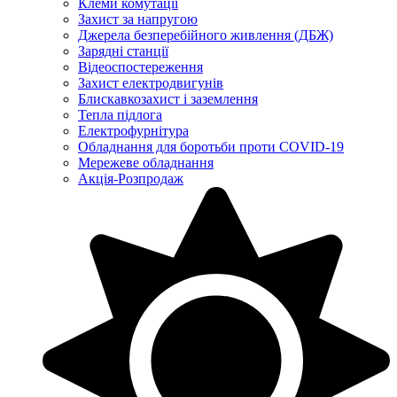
Клеми комутації
Захист за напругою
Джерела безперебійного живлення (ДБЖ)
Зарядні станції
Відеоспостереження
Захист електродвигунів
Блискавкозахист і заземлення
Тепла підлога
Електрофурнітура
Обладнання для боротьби проти COVID-19
Мережеве обладнання
Акція-Розпродаж