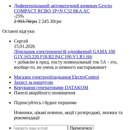
IME (Італія)
Диференціальний автоматичний вимикач Gewiss
COMPACT RCBO 1P+N C32 6KA AC
Install Group (Україна)
-25%
IPmall (Україна)
2 993
.
76
грн
2 245
.
30
грн
JA SOLAR (Китай)
Останні відгуки
Jokari (Німеччина)
Kanlux
Сергей
Katko (Фінляндія)
15.01.2026
KNIPEX (Чехія)
Лічильник електроенергій однофазний GAMA 100
Kolarz (Австрія)
G1Y.163.220.F18.B2.P4.C100.V1.R1.H6
+ добавлю к пред. посту номинальный ток 5А - это,
Kopos (Чехія)
вообще-то, не очень и немного настораживает
Legrand (Франція)
LogicPower (Україна)
Магазин електрообладнання ElectroControl
LuxPower (Китай)
Захист за напругою
Керування генераторами DATAKOM
Massive (Бельгія)
Панелі аварійного оповіщення
MAXUS (Китай)
Mersen (Франція)
Підписуйтесь і будьте першими
NIK (Україна)
Новинки, цікаві новини, акції і розпродажі, знижки та
NOARK
рекомендації
Onka (Туреччина)
OZKA (Україна)
Підписатися