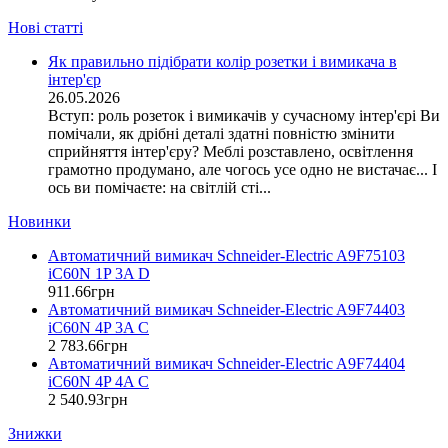
Entes (Туреччина)
Нові статті
EON (Таїланд)
ETI (Словенія)
Як правильно підібрати колір розетки і вимикача в
ETREL (Словенія)
інтер'єр
Evrosvet (Україна)
26.05.2026
Extherm (Німеччина)
Вступ: роль розеток і вимикачів у сучасному інтер'єрі Ви
помічали, як дрібні деталі здатні повністю змінити
F&F (Польща)
сприйняття інтер'єру? Меблі розставлено, освітлення
FRER (Італія)
грамотно продумано, але чогось усе одно не вистачає... І
FS (Україна)
ось ви помічаєте: на світлій сті...
Galkat (Україна)
Новинки
GAMA (Україна)
GENERICA (Китай)
Автоматичний вимикач Schneider-Electric A9F75103
Gewiss (Італія)
iC60N 1P 3A D
Ginlong Solis (Китай)
911
.
66
грн
Автоматичний вимикач Schneider-Electric A9F74403
GreenVision (Китай)
iC60N 4P 3A C
Hager (Німеччина)
2 783
.
66
грн
Haupa (Німеччина)
Автоматичний вимикач Schneider-Electric A9F74404
HD Hyundai Electric (Корея)
iC60N 4P 4A C
2 540
.
93
грн
Hemstedt (Німеччина)
Horoz Electric (Туреччина)
Знижки
Huawei (Китай)