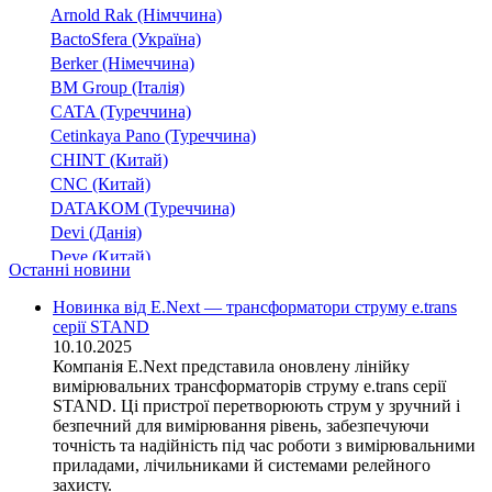
Arnold Rak (Німччина)
BactoSfera (Україна)
Berker (Німеччина)
BM Group (Італія)
CATA (Туреччина)
Cetinkaya Pano (Туреччина)
CHINT (Китай)
CNC (Китай)
DATAKOM (Туреччина)
Devi (Данія)
Deye (Китай)
Останні новини
DigiTop (Україна)
DKC (Україна)
Новинка від E.Next — трансформатори струму e.trans
серії STAND
Dyness (Китай)
10.10.2025
E.NEXT (Україна)
Компанія E.Next представила оновлену лінійку
EAE Electric
вимірювальних трансформаторів струму e.trans серії
Eastron (Китай)
STAND. Ці пристрої перетворюють струм у зручний і
Eaton (США)
безпечний для вимірювання рівень, забезпечуючи
точність та надійність під час роботи з вимірювальними
ElectrO (Україна)
приладами, лічильниками й системами релейного
Eleks (Україна)
захисту.