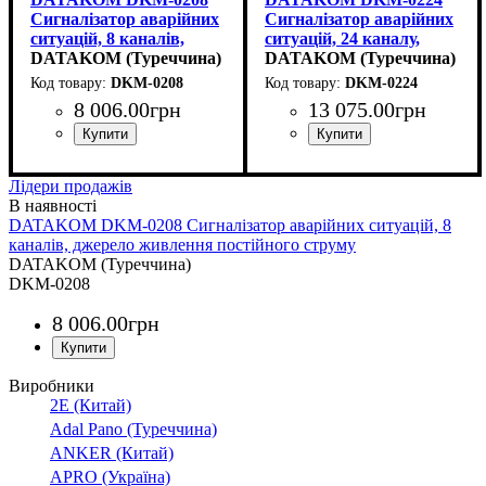
Сигналізатор аварійних
Сигналізатор аварійних
ситуацій, 8 каналів,
ситуацій, 24 каналу,
джерело живлення
DATAKOM (Туреччина)
джерело живлення
DATAKOM (Туреччина)
постійного струму
змінного струму
DKM-0208
DKM-0224
8 006
.
00
грн
13 075
.
00
грн
Лідери продажів
DATAKOM DKM-0208 Сигналізатор аварійних ситуацій, 8
каналів, джерело живлення постійного струму
DATAKOM (Туреччина)
DKM-0208
8 006
.
00
грн
Виробники
2E (Китай)
Adal Pano (Туреччина)
ANKER (Китай)
APRO (Україна)