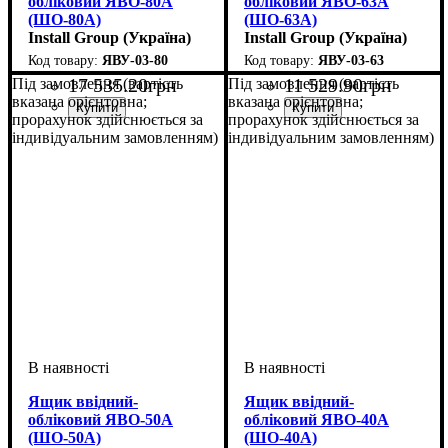
обліковий ЯВО-80А
обліковий ЯВО-63А
(ШО-80А)
(ШО-63А)
Install Group (Україна)
Install Group (Україна)
ЯВУ-03-80
ЯВУ-03-63
17 535
.
20
грн
11 529
.
90
грн
Під замовлення (вартість
Під замовлення (вартість
вказана орієнтовна;
вказана орієнтовна;
прорахунок здійснюється за
прорахунок здійснюється за
індивідуальним замовленням)
індивідуальним замовленням)
Ящик ввідний-
Ящик ввідний-
обліковий ЯВО-50А
обліковий ЯВО-40А
(ШО-50А)
(ШО-40А)