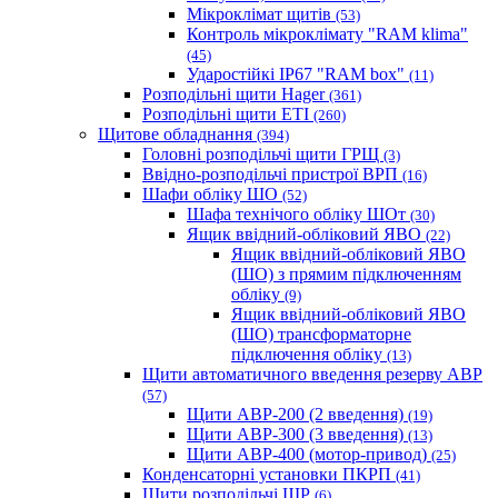
Мікроклімат щитів
(53)
Контроль мікроклімату "RAM klima"
(45)
Ударостійкі IP67 "RAM box"
(11)
Розподільні щити Hager
(361)
Розподільні щити ETI
(260)
Щитове обладнання
(394)
Головні розподільчі щити ГРЩ
(3)
Ввідно-розподільчі пристрої ВРП
(16)
Шафи обліку ШО
(52)
Шафа технічого обліку ШОт
(30)
Ящик ввідний-обліковий ЯВО
(22)
Ящик ввідний-обліковий ЯВО
(ШО) з прямим підключенням
обліку
(9)
Ящик ввідний-обліковий ЯВО
(ШО) трансформаторне
підключення обліку
(13)
Щити автоматичного введення резерву АВР
(57)
Щити АВР-200 (2 введення)
(19)
Щити АВР-300 (3 введення)
(13)
Щити АВР-400 (мотор-привод)
(25)
Конденсаторні установки ПКРП
(41)
Щити розподільчі ЩР
(6)