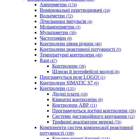
Амперметри
(174)
Вимірювальні перетворювачі
(24)
Вольтметри
(72)
Лічильники імпульсів
(4)
Міліамперметри
(3)
Мультиметри
(30)
Частотоміри
(6)
Контролери рівня рідини
(46)
Контролери реактивної потужності
(5)
Температурні контролери
(40)
Raut
(47)
Контролери
(39)
Шлюзи й інтерфейсні модулі
(8)
Програмується реле LOGO!
(1)
Контролери SIMATIC S7
(0)
Контролери
(131)
Діодні плати
(10)
Кімнатні контролери
(0)
Контролери АВР
(11)
Програмуються логічні контролери
(28)
Системи дистанційного керування
(12)
Трифазні аналізатори мережі
(70)
Компоненти систем компенсації реактивної
потужності
(198)
Конденсаторні батареї
(133)