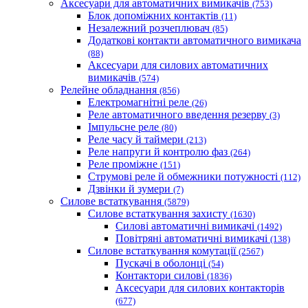
Аксесуари для автоматичних вимикачів
(753)
Блок допоміжних контактів
(11)
Незалежний розчеплювач
(85)
Додаткові контакти автоматичного вимикача
(88)
Аксесуари для силових автоматичних
вимикачів
(574)
Релейне обладнання
(856)
Електромагнітні реле
(26)
Реле автоматичного введення резерву
(3)
Імпульсне реле
(80)
Реле часу й таймери
(213)
Реле напруги й контролю фаз
(264)
Реле проміжне
(151)
Струмові реле й обмежники потужності
(112)
Дзвінки й зумери
(7)
Силове встаткування
(5879)
Силове встаткування захисту
(1630)
Силові автоматичні вимикачі
(1492)
Повітряні автоматичні вимикачі
(138)
Силове встаткування комутації
(2567)
Пускачі в оболонці
(54)
Контактори силові
(1836)
Аксесуари для силових контакторів
(677)