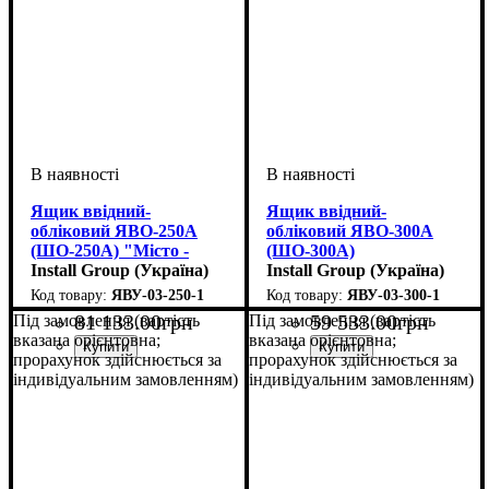
Ящик ввідний-
Ящик ввідний-
обліковий ЯВО-250А
обліковий ЯВО-300А
(ШO-250А) "Місто -
(ШO-300А)
ДГУ"
Install Group (Україна)
Install Group (Україна)
ЯВУ-03-250-1
ЯВУ-03-300-1
81 133
.
00
грн
59 533
.
00
грн
Під замовлення (вартість
Під замовлення (вартість
вказана орієнтовна;
вказана орієнтовна;
прорахунок здійснюється за
прорахунок здійснюється за
індивідуальним замовленням)
індивідуальним замовленням)