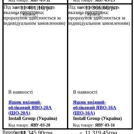
ЯВУ-03-32
ЯВУ-03-25
11 401
.
10
грн
11 366
.
60
грн
Під замовлення (вартість
Під замовлення (вартість
вказана орієнтовна;
вказана орієнтовна;
прорахунок здійснюється за
прорахунок здійснюється за
індивідуальним замовленням)
індивідуальним замовленням)
Ящик ввідний-
Ящик ввідний-
обліковий ЯВО-20А
обліковий ЯВО-16А
(ШО-20А)
(ШО-16А)
Install Group (Україна)
Install Group (Україна)
ЯВУ-03-20
ЯВУ-03-16
11 345
.
90
грн
11 319
.
45
грн
Виробники