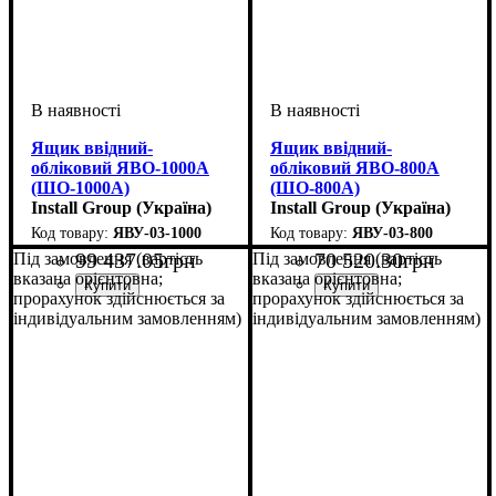
Ящик ввідний-
Ящик ввідний-
обліковий ЯВО-1000А
обліковий ЯВО-800А
(ШO-1000А)
(ШO-800А)
Install Group (Україна)
Install Group (Україна)
ЯВУ-03-1000
ЯВУ-03-800
99 437
.
05
грн
70 520
.
30
грн
Під замовлення (вартість
Під замовлення (вартість
вказана орієнтовна;
вказана орієнтовна;
прорахунок здійснюється за
прорахунок здійснюється за
індивідуальним замовленням)
індивідуальним замовленням)