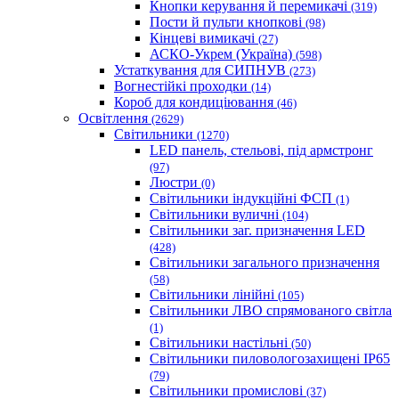
Кнопки керування й перемикачі
(319)
Пости й пульти кнопкові
(98)
Кінцеві вимикачі
(27)
АСКО-Укрем (Україна)
(598)
Устаткування для СИПНУВ
(273)
Вогнестійкі проходки
(14)
Короб для кондиціювання
(46)
Освітлення
(2629)
Світильники
(1270)
LED панель, стельові, під армстронг
(97)
Люстри
(0)
Світильники індукційні ФСП
(1)
Світильники вуличні
(104)
Світильники заг. призначення LED
(428)
Світильники загального призначення
(58)
Світильники лінійні
(105)
Світильники ЛВО спрямованого світла
(1)
Світильники настільні
(50)
Світильники пиловологозахищені IP65
(79)
Світильники промислові
(37)