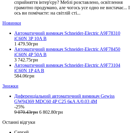
Eastron (Китай)
сприйняття інтер'єру? Меблі розставлено, освітлення
Eaton (США)
грамотно продумано, але чогось усе одно не вистачає... І
ось ви помічаєте: на світлій сті...
ElectrO (Україна)
Eleks (Україна)
Новинки
Entes (Туреччина)
Автоматичний вимикач Schneider-Electric A9F78310
EON (Таїланд)
iC60N 3P 10A B
ETI (Словенія)
1 479
.
50
грн
ETREL (Словенія)
Автоматичний вимикач Schneider-Electric A9F78450
Evrosvet (Україна)
iC60N 4P 50A B
Extherm (Німеччина)
3 742
.
75
грн
Автоматичний вимикач Schneider-Electric A9F73104
F&F (Польща)
iC60N 1P 4A B
FRER (Італія)
584
.
06
грн
FS (Україна)
Знижки
Galkat (Україна)
GAMA (Україна)
Диференціальний автоматичний вимикач Gewiss
GENERICA (Китай)
GW94369 MDC60 4P C25 6кA A/0.03 4M
Gewiss (Італія)
-25%
Ginlong Solis (Китай)
9 070
.
43
грн
6 802
.
80
грн
GreenVision (Китай)
Останні відгуки
Hager (Німеччина)
Haupa (Німеччина)
Сергей