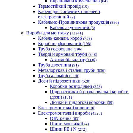
Екранована кручена пар
(64)
Термостійкий провід
(10)
Кабелі для сонячних панелей і
електростанцій
(2)
Кабельно-Провідникова продукція
(886)
Кабель акустичний
(3)
Вироби для монтажу
(12241)
Кабель-канали, короб
(758)
Короб перфорований
(198)
Труба гофрована
(196)
Тверді й армовані труби
(348)
Автомобільна труба
(0)
Труба двостінна
(91)
Металорукав і сталеві труби
(836)
Труба алюмінієва
(0)
Дози й підрозетники
(528)
Коробки розподільні
(358)
Підрозетники й розпаювальні коробки
(дози)
(131)
Лючки й підлогові коробки
(39)
Електромонтажні колони
(6)
Електромонтажні вироби
(4325)
DIN-рейка
(63)
Шини монтажні
(4)
Шини PE і N
(272)