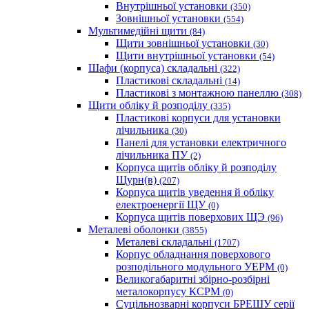
Внутрішньої установки
(350)
Зовнішньої установки
(554)
Мультимедійні щити
(84)
Щити зовнішньої установки
(30)
Щити внутрішньої установки
(54)
Шафи (корпуса) складальні
(322)
Пластикові складальні
(14)
Пластикові з монтажною панеллю
(308)
Щити обліку й розподілу
(335)
Пластикові корпуси для установки
лічильника
(30)
Панелі для установки електричного
лічильника ПУ
(2)
Корпуса щитів обліку й розподілу
Щурн(в)
(207)
Корпуса щитів уведення й обліку
електроенергії ЩУ
(0)
Корпуса щитів поверхових ЩЭ
(96)
Металеві оболонки
(3855)
Металеві складальні
(1707)
Корпус обладнання поверхового
розподільного модульного УЕРМ
(0)
Великогабаритні збірно-розбірні
металокорпусу КСРМ
(0)
Суцільнозварні корпуси БРЕШУ серії