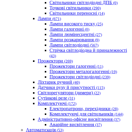
Світильники світлодіодні ДПБ
(0)
Точкові світильники
(290)
Світильники переносні
(14)
Лампи
(671)
Лампи високого тиску
(25)
Лампи галогенні
(0)
Лампи люмінесцентні
(27)
Лампи розжарювання
(9)
Лампи світлодіодні
(567)
Стрічка світлодіодна й приналежності
(43)
Прожектори
(269)
Прожектори галогенні
(11)
Прожектори металогалогенні
(19)
Прожектори світлодіодні
(239)
Ліхтарик ручний
(40)
Датчики руху й присутності
(115)
Світлорегулятори (димери)
(22)
Сутінкові реле
(31)
Комплектуючі
(172)
Електропатрони, перехідники
(28)
Комплектуючі для світильників
(144)
Адміністративно-офісне висвітлення
(37)
Аварійне висвітлення
(37)
Автоматизація
(53)