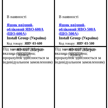
Ящик ввідний-
Ящик ввідний-
обліковий ЯВО-600А
обліковий ЯВО-500А
(ШO-600А)
(ШO-500А)
Install Group (Україна)
Install Group (Україна)
ЯВУ-03-600
ЯВУ-03-500
40 467
.
35
грн
40 467
.
35
грн
Під замовлення (вартість
Під замовлення (вартість
вказана орієнтовна;
вказана орієнтовна;
прорахунок здійснюється за
прорахунок здійснюється за
індивідуальним замовленням)
індивідуальним замовленням)