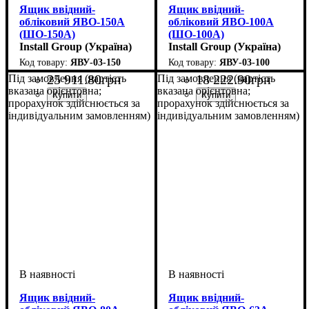
Ящик ввідний-
Ящик ввідний-
обліковий ЯВО-150А
обліковий ЯВО-100А
(ШO-150А)
(ШО-100А)
Install Group (Україна)
Install Group (Україна)
ЯВУ-03-150
ЯВУ-03-100
25 911
.
80
грн
18 222
.
90
грн
Під замовлення (вартість
Під замовлення (вартість
вказана орієнтовна;
вказана орієнтовна;
прорахунок здійснюється за
прорахунок здійснюється за
індивідуальним замовленням)
індивідуальним замовленням)
Ящик ввідний-
Ящик ввідний-