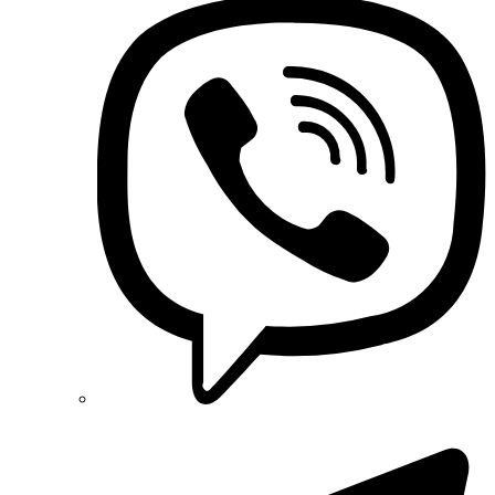
NIK (Україна)
NOARK
Onka (Туреччина)
OZKA (Україна)
Phoenix Contact (Німеччина)
Plank Electrotechnic (Україна)
Pro'sKit (Тайвань)
PYLONTECH (Китай)
Radpol (Польща)
Raut (Україна)
Reliance (Україна)
REM POWER (Словенія)
Schneider-Electric (Франція)
Selec (Індія)
SEZ (Словаччина)
Siemens (Німеччина)
Smart-MAIC
Socomec (Франція)
SOFAR (Китай)
Sungrow (Китай)