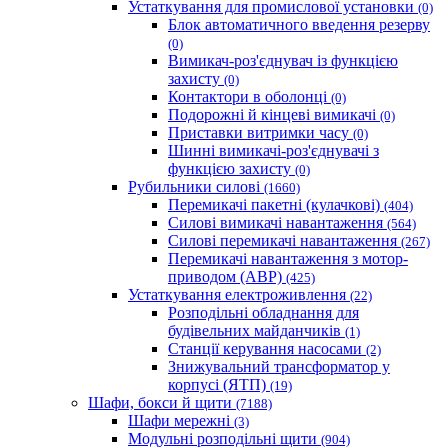
Устаткування для промислової установки
(0)
Блок автоматичного введення резерву
(0)
Вимикач-роз'єднувач із функцією
захисту
(0)
Контактори в оболонці
(0)
Подорожні й кінцеві вимикачі
(0)
Приставки витримки часу
(0)
Шинні вимикачі-роз'єднувачі з
функцією захисту
(0)
Рубильники силові
(1660)
Перемикачі пакетні (кулачкові)
(404)
Силові вимикачі навантаження
(564)
Cилові перемикачі навантаження
(267)
Перемикачі навантаження з мотор-
приводом (АВР)
(425)
Устаткування електроживлення
(22)
Розподільні обладнання для
будівельних майданчиків
(1)
Станції керування насосами
(2)
Знижувальний трансформатор у
корпусі (ЯТП)
(19)
Шафи, бокси й щити
(7188)
Шафи мережні
(3)
Модульні розподільні щити
(904)