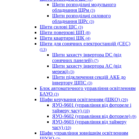
Щити розподільчі модульного
обладнання ЩРм
(3)
Щити розподільчі силового
обладнання ЩРс
(3)
Щити силові ЩС
(3)
Щити поверхові ЩП
(8)
Щити квартирні ЩК
(4)
Щити для сонячних електростанцій (СЕС)
(13)
Щити захисту інвертора DC (від
сонячних панелей)
(7)
Щити захисту інвертора AC (від
мережі)
(3)
Щити підключення секцій АКБ до
інвертору ЩПС
(3)
Блок автоматичного управління освітленням
БАУО
(3)
Шафи керування освітленням (ШКО)
(29)
ЯУО-9601 (управління від фотореле і
таймеру часу)
(10)
ЯУО-9602 (управління від фотореле)
(9)
ЯУО-9603 (управління від таймеру
часу)
(10)
Шафи управління зовнішнім освітленням
ШУЗО
(2)