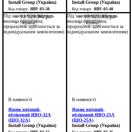
Install Group (Україна)
Install Group (Україна)
ЯВУ-03-50
ЯВУ-03-40
11 529
.
90
грн
10 923
.
85
грн
Під замовлення (вартість
Під замовлення (вартість
вказана орієнтовна;
вказана орієнтовна;
прорахунок здійснюється за
прорахунок здійснюється за
індивідуальним замовленням)
індивідуальним замовленням)
Ящик ввідний-
Ящик ввідний-
обліковий ЯВО-32А
обліковий ЯВО-25А
(ШО-32А)
(ШО-25А)
Install Group (Україна)
Install Group (Україна)