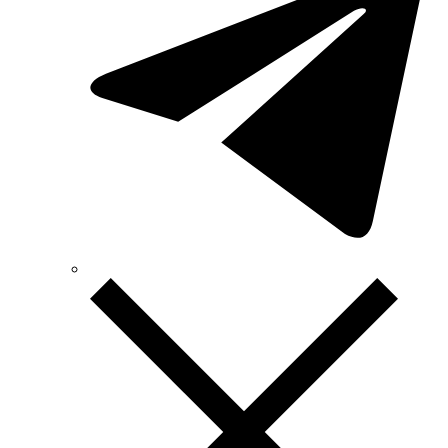
TAB (Словенія)
Takel (УкраЇна)
Technoelectric (Італія)
Technosystems (Україна)
TEKPAN (Туреччина)
TeleTec (Україна)
TEM (Словенія)
Tense (Туреччина)
Terneo (Україна)
Testboy (Німеччина)
UEC (Україна)
UEK (Україна)
Vargo (Україна)
Vector VS
Vimar (Італія)
Volter (Україна)
Volterm (Україна)
Wago (Німеччина)
Wallbox (Іспанія)
WURTH (Німеччина)
Zubr (Україна)