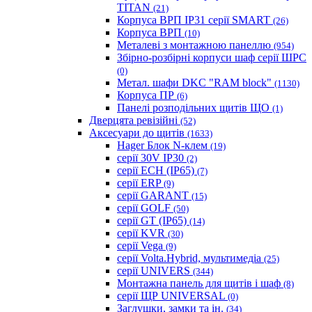
TITAN
(21)
Корпуса ВРП IP31 серії SMART
(26)
Корпуса ВРП
(10)
Металеві з монтажною панеллю
(954)
Збірно-розбірні корпуси шаф серії ШРС
(0)
Метал. шафи DKC "RAM block"
(1130)
Корпуса ПР
(6)
Панелі розподільних щитів ЩО
(1)
Дверцята ревізійні
(52)
Аксесуари до щитів
(1633)
Hager Блок N-клем
(19)
серії 30V IP30
(2)
серії ECH (IP65)
(7)
серії ERP
(9)
серії GARANT
(15)
серії GOLF
(50)
серії GT (IP65)
(14)
серії KVR
(30)
серії Vega
(9)
серії Volta.Hybrid, мультимедіа
(25)
серії UNIVERS
(344)
Монтажна панель для щитів і шаф
(8)
серії ЩР UNIVERSAL
(0)
Заглушки, замки та ін.
(34)