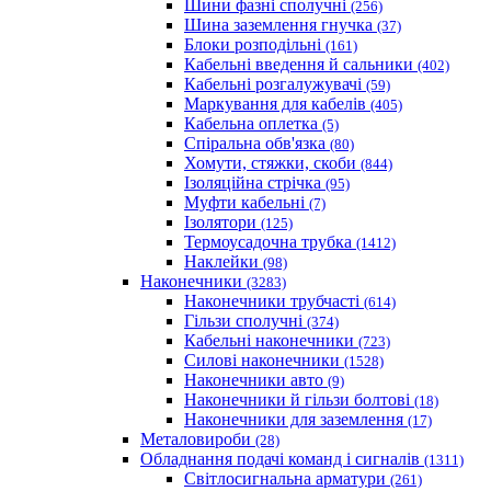
Шини фазні сполучні
(256)
Шина заземлення гнучка
(37)
Блоки розподільні
(161)
Кабельні введення й сальники
(402)
Кабельні розгалужувачі
(59)
Маркування для кабелів
(405)
Кабельна оплетка
(5)
Спіральна обв'язка
(80)
Хомути, стяжки, скоби
(844)
Ізоляційна стрічка
(95)
Муфти кабельні
(7)
Ізолятори
(125)
Термоусадочна трубка
(1412)
Наклейки
(98)
Наконечники
(3283)
Наконечники трубчасті
(614)
Гільзи сполучні
(374)
Кабельні наконечники
(723)
Силові наконечники
(1528)
Наконечники авто
(9)
Наконечники й гільзи болтові
(18)
Наконечники для заземлення
(17)
Металовироби
(28)
Обладнання подачі команд і сигналів
(1311)
Світлосигнальна арматури
(261)