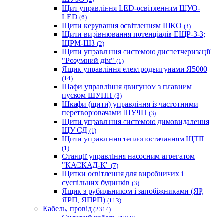
Щит управління LED-освітленням ЩУО-
LED
(6)
Щити керування освітленням ЩКО
(3)
Щити вирівнювання потенціалів ЕЩР-3-3;
ЩРМ-ШЗ
(2)
Щити управління системою диспетчеризації
"Розумний дім"
(1)
Ящик управління електродвигунами Я5000
(14)
Шафи управління двигуном з плавним
пуском ШУПП
(3)
Шкафи (щити) управління із частотними
перетворювачами ШУЧП
(3)
Щити управління системою димовидалення
ЩУ СД
(1)
Щити управління теплопостачанням ЩТП
(1)
Станції управління насосним агрегатом
"КАСКАД-К"
(7)
Щитки освітлення для виробничих і
суспільних будинків
(3)
Ящик з рубильником і запобіжниками (ЯР,
ЯРП, ЯПРП)
(113)
Кабель, провід
(2314)