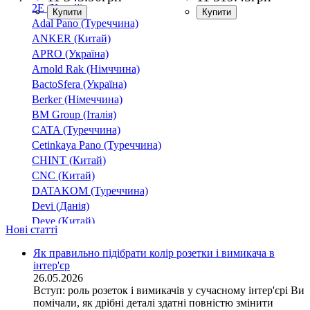
2E (Китай)
Adal Pano (Туреччина)
ANKER (Китай)
APRO (Україна)
Arnold Rak (Німччина)
BactoSfera (Україна)
Berker (Німеччина)
BM Group (Італія)
CATA (Туреччина)
Cetinkaya Pano (Туреччина)
CHINT (Китай)
CNC (Китай)
DATAKOM (Туреччина)
Devi (Данія)
Deye (Китай)
Нові статті
DigiTop (Україна)
DKC (Україна)
Як правильно підібрати колір розетки і вимикача в
інтер'єр
Dyness (Китай)
26.05.2026
E.NEXT (Україна)
Вступ: роль розеток і вимикачів у сучасному інтер'єрі Ви
EAE Electric
помічали, як дрібні деталі здатні повністю змінити