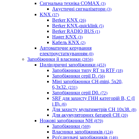
Сигнальна техніка COMAX
(3)
Акустичні сигналізатори
(3)
KNX
(37)
Berker KNX
(26)
Berker KNX-quicklink
(5)
Berker RADIO BUS
(1)
Hager KNX
(3)
Кабель KNX
(2)
Автоматичне керування
електроустаткуванням
(0)
Запобіжники й власники
(2856)
Циліндричні запобіжники
(453)
Запобіжники типу RT та RTF
(18)
Запобіжники серії D.
(56)
Міні запобіжники CH-mini, 5x20,
6,3x32.
(231)
Запобіжники серії D0.
(72)
SRF для захисту ГНН категорій B, C (I
і II).
(6)
Для захисту мультиметрів CH 10х38.
(8)
Для акумуляторних батарей CH
(20)
Ножові запобіжники NH
(879)
Запобіжники
(569)
Власники запобіжників
(124)
Роз'єднувачі запобіжників
(146)