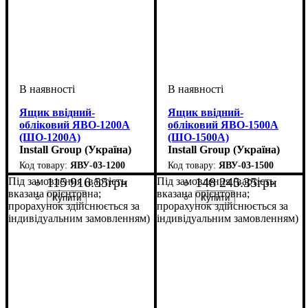
Ящик ввідний-
Ящик ввідний-
обліковий ЯВО-1200А
обліковий ЯВО-1500А
(ШO-1200А)
(ШO-1500А)
Install Group (Україна)
Install Group (Україна)
ЯВУ-03-1200
ЯВУ-03-1500
115 916
.
55
грн
148 245
.
35
грн
Під замовлення (вартість
Під замовлення (вартість
вказана орієнтовна;
вказана орієнтовна;
прорахунок здійснюється за
прорахунок здійснюється за
індивідуальним замовленням)
індивідуальним замовленням)