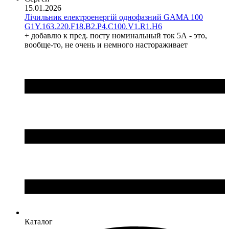
15.01.2026
HD Hyundai Electric (Корея)
Лічильник електроенергій однофазний GAMA 100
Hemstedt (Німеччина)
G1Y.163.220.F18.B2.P4.C100.V1.R1.H6
Horoz Electric (Туреччина)
+ добавлю к пред. посту номинальный ток 5А - это,
Huawei (Китай)
вообще-то, не очень и немного настораживает
IME (Італія)
Install Group (Україна)
IPmall (Україна)
JA SOLAR (Китай)
Jokari (Німеччина)
Kanlux
Katko (Фінляндія)
KNIPEX (Чехія)
Kolarz (Австрія)
Kopos (Чехія)
Legrand (Франція)
LogicPower (Україна)
LuxPower (Китай)
Massive (Бельгія)
MAXUS (Китай)
Каталог
Mersen (Франція)