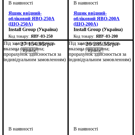
Ящик ввідний-
Ящик ввідний-
обліковий ЯВО-250А
обліковий ЯВО-200А
(ШO-250А)
(ШO-200А)
Install Group (Україна)
Install Group (Україна)
ЯВУ-03-250
ЯВУ-03-200
27 154
.
95
грн
26 285
.
55
грн
Під замовлення (вартість
Під замовлення (вартість
вказана орієнтовна;
вказана орієнтовна;
прорахунок здійснюється за
прорахунок здійснюється за
індивідуальним замовленням)
індивідуальним замовленням)