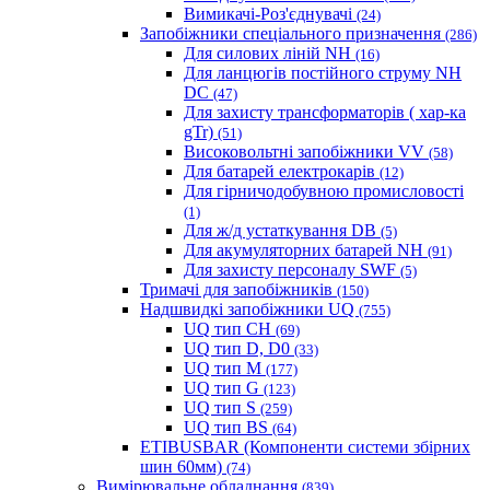
Вимикачі-Роз'єднувачі
(24)
Запобіжники спеціального призначення
(286)
Для силових ліній NH
(16)
Для ланцюгів постійного струму NH
DC
(47)
Для захисту трансформаторів ( хар-ка
gTr)
(51)
Високовольтні запобіжники VV
(58)
Для батарей електрокарів
(12)
Для гірничодобувною промисловості
(1)
Для ж/д устаткування DB
(5)
Для акумуляторних батарей NH
(91)
Для захисту персоналу SWF
(5)
Тримачі для запобіжників
(150)
Надшвидкі запобіжники UQ
(755)
UQ тип CH
(69)
UQ тип D, D0
(33)
UQ тип M
(177)
UQ тип G
(123)
UQ тип S
(259)
UQ тип BS
(64)
ETIBUSBAR (Компоненти системи збірних
шин 60мм)
(74)
Вимірювальне обладнання
(839)