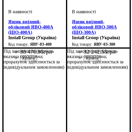
Ящик ввідний-
Ящик ввідний-
обліковий ЯВО-400А
обліковий ЯВО-300А
(ШO-400А)
(ШO-300А)
Install Group (Україна)
Install Group (Україна)
ЯВУ-03-400
ЯВУ-03-300
38 470
.
95
грн
32 242
.
55
грн
Під замовлення (вартість
Під замовлення (вартість
вказана орієнтовна;
вказана орієнтовна;
прорахунок здійснюється за
прорахунок здійснюється за
індивідуальним замовленням)
індивідуальним замовленням)