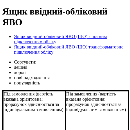
Ящик ввідний-обліковий
ЯВО
Ящик ввідний-обліковий ЯВО (ШО) з прямим
підключенням обліку
Ящик ввідний-обліковий ЯВО (ШО) трансформаторне
підключення обліку
Сортувати:
дешеві
дорогі
нові надходження
популярність
Під замовлення (вартість
Під замовлення (вартість
вказана орієнтовна;
вказана орієнтовна;
прорахунок здійснюється за
прорахунок здійснюється за
індивідуальним замовленням)
індивідуальним замовленням)