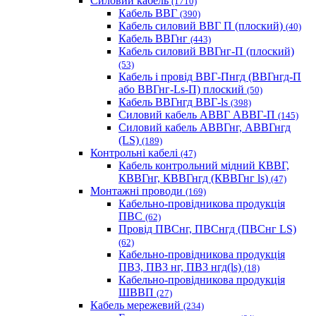
Силовий кабель
(1710)
Кабель ВВГ
(390)
Кабель силовий ВВГ П (плоский)
(40)
Кабель ВВГнг
(443)
Кабель силовий ВВГнг-П (плоский)
(53)
Кабель і провід ВВГ-Пнгд (ВВГнгд-П
або ВВГнг-Ls-П) плоский
(50)
Кабель ВВГнгд ВВГ-ls
(398)
Силовий кабель АВВГ АВВГ-П
(145)
Силовий кабель АВВГнг, АВВГнгд
(LS)
(189)
Контрольні кабелі
(47)
Кабель контрольний мідний КВВГ,
КВВГнг, КВВГнгд (КВВГнг ls)
(47)
Монтажні проводи
(169)
Кабельно-провідникова продукція
ПВС
(62)
Провід ПВСнг, ПВСнгд (ПВСнг LS)
(62)
Кабельно-провідникова продукція
ПВ3, ПВ3 нг, ПВ3 нгд(ls)
(18)
Кабельно-провідникова продукція
ШВВП
(27)
Кабель мережевий
(234)