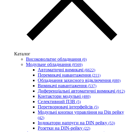
АС Привод (Україна)
АСКО-УКРЕМ (Україна)
Білмакс
Запорізький завод кольорових металів (ЗЗКМ)
Каблекс Одеса
Мегомметр (Україна)
Новатек-Електро (Україна)
Одескабель Одеський кабельний завод
Каталог
Промфактор
Високовольтне обладнання
(0)
Термофіт
Модульне обладнання
(9569)
Укренерго-Альянс (Україна)
Автоматичні вимикачі
(6622)
Перемикачі навантаження
(211)
Обладнання захисного відключення
(680)
Вимикачі навантаження
(537)
Диференціальні автоматичні вимикачі
(912)
Контактори модульні
(480)
Селективний ПЗВ
(5)
Перетворювачі інтерфейсів
(5)
Модульні кнопки управління на Din рейку
(42)
Індикатори напруги на DIN рейку
(53)
Розетки на DIN-рейку
(22)