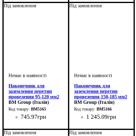
наконечник
35-50
наконечник
70-95
Під замовлення
Під замовлення
Наконечник для
Наконечник для
заземлення перетин
заземлення перетин
проведення 95-120 мм2
проведення 150-185 мм2
BM Group (Італія)
BM Group (Італія)
BM5165
BM5166
745
.
97
грн
1 245
.
09
грн
Обладнання
Перетин проведення, мм2
: кабельний
:
Обладнання
Перетин проведення, мм2
: кабельний
:
наконечник
95-120
наконечник
150-185
Під замовлення
Під замовлення