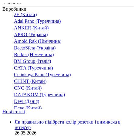
250
(1)
Виробники
300
(1)
2E (Китай)
400-500
(1)
Adal Pano (Туреччина)
700
ANKER (Китай)
(1)
APRO (Україна)
Arnold Rak (Німччина)
BactoSfera (Україна)
Berker (Німеччина)
BM Group (Італія)
CATA (Туреччина)
Cetinkaya Pano (Туреччина)
CHINT (Китай)
CNC (Китай)
DATAKOM (Туреччина)
Devi (Данія)
Deye (Китай)
Нові статті
DigiTop (Україна)
DKC (Україна)
Як правильно підібрати колір розетки і вимикача в
інтер'єр
Dyness (Китай)
26.05.2026
E.NEXT (Україна)