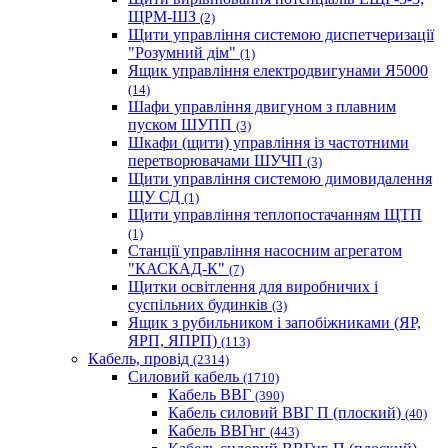
ЩРМ-ШЗ
(2)
Щити управління системою диспетчеризації
"Розумний дім"
(1)
Ящик управління електродвигунами Я5000
(14)
Шафи управління двигуном з плавним
пуском ШУПП
(3)
Шкафи (щити) управління із частотними
перетворювачами ШУЧП
(3)
Щити управління системою димовидалення
ЩУ СД
(1)
Щити управління теплопостачанням ЩТП
(1)
Станції управління насосним агрегатом
"КАСКАД-К"
(7)
Щитки освітлення для виробничих і
суспільних будинків
(3)
Ящик з рубильником і запобіжниками (ЯР,
ЯРП, ЯПРП)
(113)
Кабель, провід
(2314)
Силовий кабель
(1710)
Кабель ВВГ
(390)
Кабель силовий ВВГ П (плоский)
(40)
Кабель ВВГнг
(443)