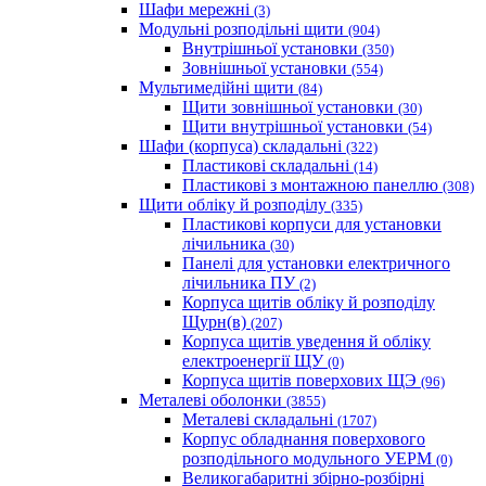
Шафи мережні
(3)
Модульні розподільні щити
(904)
Внутрішньої установки
(350)
Зовнішньої установки
(554)
Мультимедійні щити
(84)
Щити зовнішньої установки
(30)
Щити внутрішньої установки
(54)
Шафи (корпуса) складальні
(322)
Пластикові складальні
(14)
Пластикові з монтажною панеллю
(308)
Щити обліку й розподілу
(335)
Пластикові корпуси для установки
лічильника
(30)
Панелі для установки електричного
лічильника ПУ
(2)
Корпуса щитів обліку й розподілу
Щурн(в)
(207)
Корпуса щитів уведення й обліку
електроенергії ЩУ
(0)
Корпуса щитів поверхових ЩЭ
(96)
Металеві оболонки
(3855)
Металеві складальні
(1707)
Корпус обладнання поверхового
розподільного модульного УЕРМ
(0)
Великогабаритні збірно-розбірні