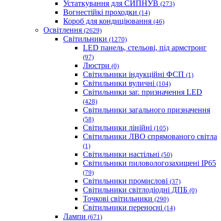
Устаткування для СИПНУВ
(273)
Вогнестійкі проходки
(14)
Короб для кондиціювання
(46)
Освітлення
(2629)
Світильники
(1270)
LED панель, стельові, під армстронг
(97)
Люстри
(0)
Світильники індукційні ФСП
(1)
Світильники вуличні
(104)
Світильники заг. призначення LED
(428)
Світильники загального призначення
(58)
Світильники лінійні
(105)
Світильники ЛВО спрямованого світла
(1)
Світильники настільні
(50)
Світильники пиловологозахищені IP65
(79)
Світильники промислові
(37)
Світильники світлодіодні ДПБ
(0)
Точкові світильники
(290)
Світильники переносні
(14)
Лампи
(671)