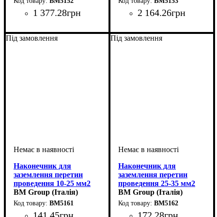
BM5152
BM5153
1 377
.
28
грн
2 164
.
26
грн
Обладнання
Перетин проведення, мм2
: кабельний
:
Обладнання
Перетин проведення, мм2
: кабельний
:
наконечник
400-500
наконечник
700
Під замовлення
Під замовлення
Наконечник для
Наконечник для
заземлення перетин
заземлення перетин
проведення 10-25 мм2
проведення 25-35 мм2
BM Group (Італія)
BM Group (Італія)
BM5161
BM5162
141
.
45
грн
172
.
28
грн