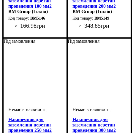
заземлення перетин
заземлення перетин
проведення 100 мм2
проведення 200 мм2
BM Group (Італія)
BM Group (Італія)
BM5146
BM5149
166
.
98
грн
348
.
85
грн
Обладнання
Перетин проведення, мм2
: кабельний
:
Обладнання
Перетин проведення, мм2
: кабельний
:
наконечник
100
наконечник
200
Під замовлення
Під замовлення
Наконечник для
Наконечник для
заземлення перетин
заземлення перетин
проведення 250 мм2
проведення 300 мм2