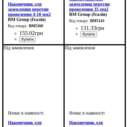
Наконечник для
заземлення перетин
заземлення перетин
проведення 35 мм2
проведення 4-10 мм2
BM Group (Італія)
BM Group (Італія)
BM5143
BM5160
131
.
33
грн
155
.
02
грн
Обладнання
Перетин проведення, мм2
: кабельний
:
наконечник
35
Обладнання
Перетин проведення, мм2
: кабельний
:
Під замовлення
Під замовлення
наконечник
4-10
Наконечник для
Наконечник для