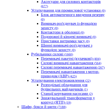
Аксесуари для силових контакторів
(677)
Устаткування для промислової установки
(0)
Блок автоматичного введення резерву
(0)
Вимикач-роз'єднувач із функцією
захисту
(0)
Контактори в оболонці
(0)
Подорожні й кінцеві вимикачі
(0)
Приставки витримки часу
(0)
Шинні вимикачі-роз'єднувачі з
функцією захисту
(0)
Рубильники силові
(1660)
Перемикачі пакетні (кулачкові)
(404)
Силові вимикачі навантаження
(564)
Cилові перемикачі навантаження
(267)
Перемикачі навантаження з мотор-
приводом (АВР)
(425)
Устаткування електроживлення
(22)
Розподільні обладнання для
будівельних майданчиків
(1)
Станції керування насосами
(2)
Знижувальний трансформатор у
корпусі (ЯТП)
(19)
Шафи, бокси й щити
(7188)