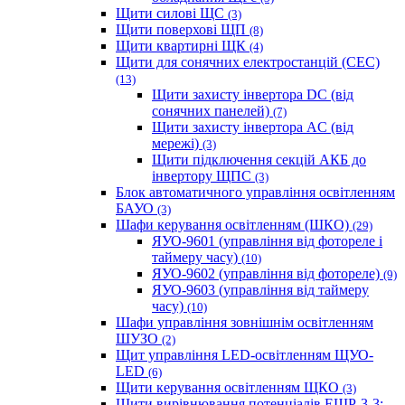
Щити силові ЩС
(3)
Щити поверхові ЩП
(8)
Щити квартирні ЩК
(4)
Щити для сонячних електростанцій (СЕС)
(13)
Щити захисту інвертора DC (від
сонячних панелей)
(7)
Щити захисту інвертора AC (від
мережі)
(3)
Щити підключення секцій АКБ до
інвертору ЩПС
(3)
Блок автоматичного управління освітленням
БАУО
(3)
Шафи керування освітленням (ШКО)
(29)
ЯУО-9601 (управління від фотореле і
таймеру часу)
(10)
ЯУО-9602 (управління від фотореле)
(9)
ЯУО-9603 (управління від таймеру
часу)
(10)
Шафи управління зовнішнім освітленням
ШУЗО
(2)
Щит управління LED-освітленням ЩУО-
LED
(6)
Щити керування освітленням ЩКО
(3)
Щити вирівнювання потенціалів ЕЩР-3-3;