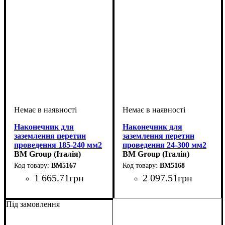
Наконечник для
Наконечник для
заземлення перетин
заземлення перетин
проведення 185-240 мм2
проведення 24-300 мм2
BM Group (Італія)
BM Group (Італія)
BM5167
BM5168
1 665
.
71
грн
2 097
.
51
грн
Обладнання
Перетин проведення, мм2
: кабельний
:
Обладнання
Перетин проведення, мм2
: кабельний
:
наконечник
185-240
наконечник
24-300
Під замовлення