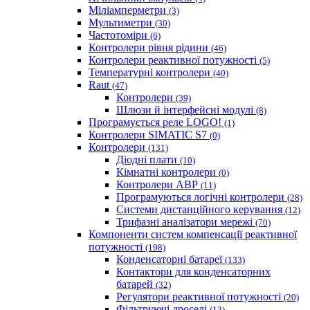
Міліамперметри
(3)
Мультиметри
(30)
Частотоміри
(6)
Контролери рівня рідини
(46)
Контролери реактивної потужності
(5)
Температурні контролери
(40)
Raut
(47)
Контролери
(39)
Шлюзи й інтерфейсні модулі
(8)
Програмується реле LOGO!
(1)
Контролери SIMATIC S7
(0)
Контролери
(131)
Діодні плати
(10)
Кімнатні контролери
(0)
Контролери АВР
(11)
Програмуються логічні контролери
(28)
Системи дистанційного керування
(12)
Трифазні аналізатори мережі
(70)
Компоненти систем компенсації реактивної
потужності
(198)
Конденсаторні батареї
(133)
Контактори для конденсаторних
батарей
(32)
Регулятори реактивної потужності
(20)
Фільтруючі дроселі
(13)