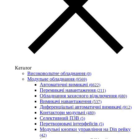
WURTH (Німеччина)
Zubr (Україна)
АС Привод (Україна)
АСКО-УКРЕМ (Україна)
Білмакс
Запорізький завод кольорових металів (ЗЗКМ)
Каблекс Одеса
Мегомметр (Україна)
Новатек-Електро (Україна)
Одескабель Одеський кабельний завод
Каталог
Промфактор
Високовольтне обладнання
(0)
Термофіт
Модульне обладнання
(9569)
Укренерго-Альянс (Україна)
Автоматичні вимикачі
(6622)
Перемикачі навантаження
(211)
Обладнання захисного відключення
(680)
Вимикачі навантаження
(537)
Диференціальні автоматичні вимикачі
(912)
Контактори модульні
(480)
Селективний ПЗВ
(5)
Перетворювачі інтерфейсів
(5)
Модульні кнопки управління на Din рейку
(42)