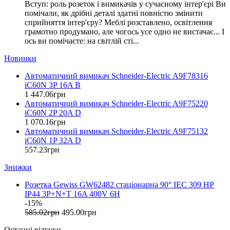
Вступ: роль розеток і вимикачів у сучасному інтер'єрі Ви
EAE Electric
помічали, як дрібні деталі здатні повністю змінити
Eastron (Китай)
сприйняття інтер'єру? Меблі розставлено, освітлення
Eaton (США)
грамотно продумано, але чогось усе одно не вистачає... І
ось ви помічаєте: на світлій сті...
ElectrO (Україна)
Eleks (Україна)
Новинки
Entes (Туреччина)
Автоматичний вимикач Schneider-Electric A9F78316
EON (Таїланд)
iC60N 3P 16A B
ETI (Словенія)
1 447
.
06
грн
ETREL (Словенія)
Автоматичний вимикач Schneider-Electric A9F75220
Evrosvet (Україна)
iC60N 2P 20A D
Extherm (Німеччина)
1 070
.
16
грн
Автоматичний вимикач Schneider-Electric A9F75132
F&F (Польща)
iC60N 1P 32A D
FRER (Італія)
557
.
23
грн
FS (Україна)
Знижки
Galkat (Україна)
GAMA (Україна)
Розетка Gewiss GW62482 стаціонарна 90° IEC 309 HP
GENERICA (Китай)
IP44 3P+N+T 16A 400V 6H
Gewiss (Італія)
-15%
Ginlong Solis (Китай)
585
.
02
грн
495
.
00
грн
GreenVision (Китай)
Останні відгуки