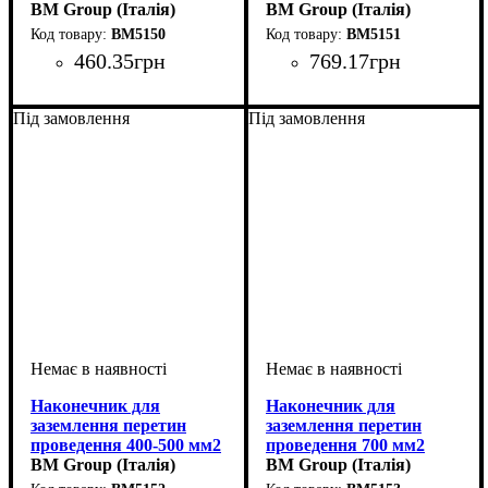
BM Group (Італія)
BM Group (Італія)
BM5150
BM5151
460
.
35
грн
769
.
17
грн
Обладнання
Перетин проведення, мм2
: кабельний
:
Обладнання
Перетин проведення, мм2
: кабельний
:
наконечник
250
наконечник
300
Під замовлення
Під замовлення
Наконечник для
Наконечник для
заземлення перетин
заземлення перетин
проведення 400-500 мм2
проведення 700 мм2
BM Group (Італія)
BM Group (Італія)