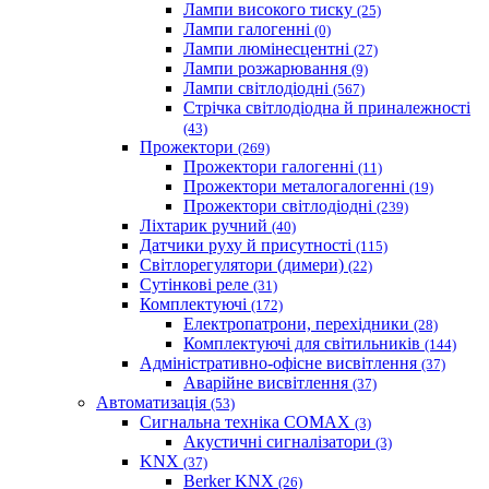
Лампи високого тиску
(25)
Лампи галогенні
(0)
Лампи люмінесцентні
(27)
Лампи розжарювання
(9)
Лампи світлодіодні
(567)
Стрічка світлодіодна й приналежності
(43)
Прожектори
(269)
Прожектори галогенні
(11)
Прожектори металогалогенні
(19)
Прожектори світлодіодні
(239)
Ліхтарик ручний
(40)
Датчики руху й присутності
(115)
Світлорегулятори (димери)
(22)
Сутінкові реле
(31)
Комплектуючі
(172)
Електропатрони, перехідники
(28)
Комплектуючі для світильників
(144)
Адміністративно-офісне висвітлення
(37)
Аварійне висвітлення
(37)
Автоматизація
(53)
Сигнальна техніка COMAX
(3)
Акустичні сигналізатори
(3)
KNX
(37)
Berker KNX
(26)