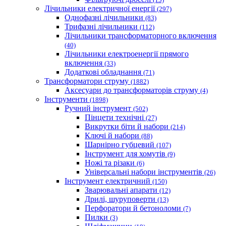
Лічильники електричної енергії
(297)
Однофазні лічильники
(83)
Трифазні лічильники
(112)
Лічильники трансформаторного включення
(40)
Лічильники електроенергії прямого
включення
(33)
Додаткові обладнання
(71)
Трансформатори струму
(1882)
Аксесуари до трансформаторів струму
(4)
Інструменти
(1898)
Ручний інструмент
(502)
Пінцети технічні
(27)
Викрутки біти й набори
(214)
Ключі й набори
(88)
Шарнірно губцевий
(107)
Iнструмент для хомутів
(9)
Ножі та різаки
(6)
Універсальні набори інструментів
(26)
Інструмент електричний
(150)
Зварювальні апарати
(12)
Дрилі, шуруповерти
(13)
Перфоратори й бетоноломи
(7)
Пилки
(3)