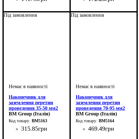
Обладнання
Перетин проведення, мм2
: кабельний
:
Обладнання
Перетин проведення, мм2
: кабельний
:
наконечник
10-25
наконечник
25-35
Під замовлення
Під замовлення
Наконечник для
Наконечник для
заземлення перетин
заземлення перетин
проведення 35-50 мм2
проведення 70-95 мм2
BM Group (Італія)
BM Group (Італія)
BM5163
BM5164
315
.
85
грн
469
.
49
грн
Обладнання
Перетин проведення, мм2
: кабельний
:
Обладнання
Перетин проведення, мм2
: кабельний
: