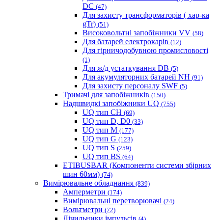
DC
(47)
Для захисту трансформаторів ( хар-ка
gTr)
(51)
Високовольтні запобіжники VV
(58)
Для батарей електрокарів
(12)
Для гірничодобувною промисловості
(1)
Для ж/д устаткування DB
(5)
Для акумуляторних батарей NH
(91)
Для захисту персоналу SWF
(5)
Тримачі для запобіжників
(150)
Надшвидкі запобіжники UQ
(755)
UQ тип CH
(69)
UQ тип D, D0
(33)
UQ тип M
(177)
UQ тип G
(123)
UQ тип S
(259)
UQ тип BS
(64)
ETIBUSBAR (Компоненти системи збірних
шин 60мм)
(74)
Вимірювальне обладнання
(839)
Амперметри
(174)
Вимірювальні перетворювачі
(24)
Вольтметри
(72)
Лічильники імпульсів
(4)