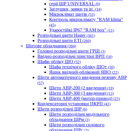
серії ЩР UNIVERSAL
(0)
Заглушки, замки та ін.
(34)
Мікроклімат щитів
(53)
Контроль мікроклімату "RAM klima"
(45)
Ударостійкі IP67 "RAM box"
(11)
Розподільні щити Hager
(361)
Розподільні щити ETI
(260)
Щитове обладнання
(394)
Головні розподільчі щити ГРЩ
(3)
Ввідно-розподільчі пристрої ВРП
(16)
Шафи обліку ШО
(52)
Шафа технічого обліку ШОт
(30)
Ящик ввідний-обліковий ЯВО
(22)
Щити автоматичного введення резерву АВР
(57)
Щити АВР-200 (2 введення)
(19)
Щити АВР-300 (3 введення)
(13)
Щити АВР-400 (мотор-привод)
(25)
Конденсаторні установки ПКРП
(41)
Щити розподільчі ЩР
(6)
Щити розподільчі модульного
обладнання ЩРм
(3)
Щити розподільчі силового
обладнання ЩРс
(3)