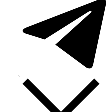
Sungrow (Китай)
TAB (Словенія)
Takel (УкраЇна)
Technoelectric (Італія)
Technosystems (Україна)
TEKPAN (Туреччина)
TeleTec (Україна)
TEM (Словенія)
Tense (Туреччина)
Terneo (Україна)
Testboy (Німеччина)
UEC (Україна)
UEK (Україна)
Vargo (Україна)
Vector VS
Vimar (Італія)
Volter (Україна)
Volterm (Україна)
Wago (Німеччина)
Wallbox (Іспанія)