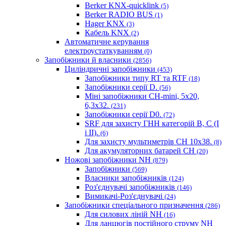
Berker KNX-quicklink
(5)
Berker RADIO BUS
(1)
Hager KNX
(3)
Кабель KNX
(2)
Автоматичне керування
електроустаткуванням
(0)
Запобіжники й власники
(2856)
Циліндричні запобіжники
(453)
Запобіжники типу RT та RTF
(18)
Запобіжники серії D.
(56)
Міні запобіжники CH-mini, 5x20,
6,3x32.
(231)
Запобіжники серії D0.
(72)
SRF для захисту ГНН категорій B, C (I
і II).
(6)
Для захисту мультиметрів CH 10х38.
(8)
Для акумуляторних батарей CH
(20)
Ножові запобіжники NH
(879)
Запобіжники
(569)
Власники запобіжників
(124)
Роз'єднувачі запобіжників
(146)
Вимикачі-Роз'єднувачі
(24)
Запобіжники спеціального призначення
(286)
Для силових ліній NH
(16)
Для ланцюгів постійного струму NH