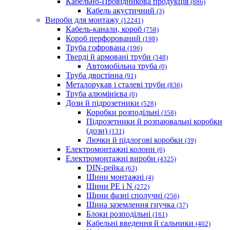
Кабельно-Провідникова продукція
(886)
Кабель акустичний
(3)
Вироби для монтажу
(12241)
Кабель-канали, короб
(758)
Короб перфорований
(198)
Труба гофрована
(196)
Тверді й армовані труби
(348)
Автомобільна труба
(0)
Труба двостінна
(91)
Металорукав і сталеві труби
(836)
Труба алюмінієва
(0)
Дози й підрозетники
(528)
Коробки розподільні
(358)
Підрозетники й розпаювальні коробки
(дози)
(131)
Лючки й підлогові коробки
(39)
Електромонтажні колони
(6)
Електромонтажні вироби
(4325)
DIN-рейка
(63)
Шини монтажні
(4)
Шини PE і N
(272)
Шини фазні сполучні
(256)
Шина заземлення гнучка
(37)
Блоки розподільні
(161)
Кабельні введення й сальники
(402)