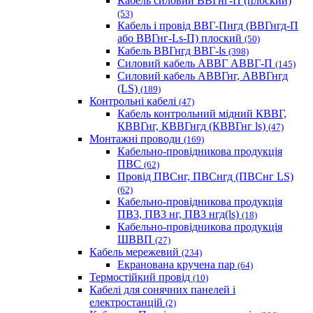
Кабель силовий ВВГнг-П (плоский)
(53)
Кабель і провід ВВГ-Пнгд (ВВГнгд-П
або ВВГнг-Ls-П) плоский
(50)
Кабель ВВГнгд ВВГ-ls
(398)
Силовий кабель АВВГ АВВГ-П
(145)
Силовий кабель АВВГнг, АВВГнгд
(LS)
(189)
Контрольні кабелі
(47)
Кабель контрольний мідний КВВГ,
КВВГнг, КВВГнгд (КВВГнг ls)
(47)
Монтажні проводи
(169)
Кабельно-провідникова продукція
ПВС
(62)
Провід ПВСнг, ПВСнгд (ПВСнг LS)
(62)
Кабельно-провідникова продукція
ПВ3, ПВ3 нг, ПВ3 нгд(ls)
(18)
Кабельно-провідникова продукція
ШВВП
(27)
Кабель мережевий
(234)
Екранована кручена пар
(64)
Термостійкий провід
(10)
Кабелі для сонячних панелей і
електростанцій
(2)