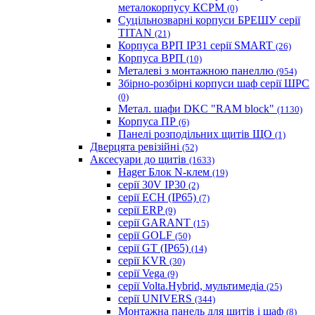
металокорпусу КСРМ
(0)
Суцільнозварні корпуси БРЕШУ серії
TITAN
(21)
Корпуса ВРП IP31 серії SMART
(26)
Корпуса ВРП
(10)
Металеві з монтажною панеллю
(954)
Збірно-розбірні корпуси шаф серії ШРС
(0)
Метал. шафи DKC "RAM block"
(1130)
Корпуса ПР
(6)
Панелі розподільних щитів ЩО
(1)
Дверцята ревізійні
(52)
Аксесуари до щитів
(1633)
Hager Блок N-клем
(19)
серії 30V IP30
(2)
серії ECH (IP65)
(7)
серії ERP
(9)
серії GARANT
(15)
серії GOLF
(50)
серії GT (IP65)
(14)
серії KVR
(30)
серії Vega
(9)
серії Volta.Hybrid, мультимедіа
(25)
серії UNIVERS
(344)
Монтажна панель для щитів і шаф
(8)