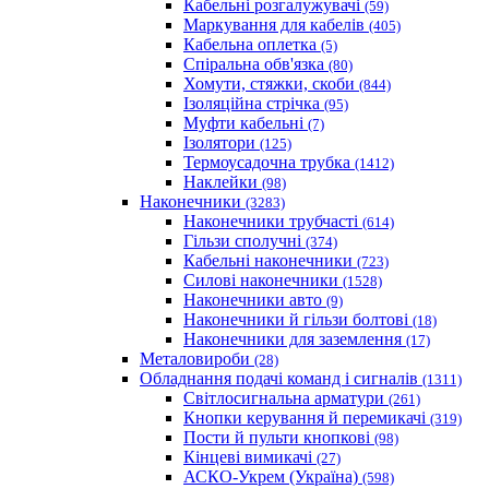
Кабельні розгалужувачі
(59)
Маркування для кабелів
(405)
Кабельна оплетка
(5)
Спіральна обв'язка
(80)
Хомути, стяжки, скоби
(844)
Ізоляційна стрічка
(95)
Муфти кабельні
(7)
Ізолятори
(125)
Термоусадочна трубка
(1412)
Наклейки
(98)
Наконечники
(3283)
Наконечники трубчасті
(614)
Гільзи сполучні
(374)
Кабельні наконечники
(723)
Силові наконечники
(1528)
Наконечники авто
(9)
Наконечники й гільзи болтові
(18)
Наконечники для заземлення
(17)
Металовироби
(28)
Обладнання подачі команд і сигналів
(1311)
Світлосигнальна арматури
(261)
Кнопки керування й перемикачі
(319)
Пости й пульти кнопкові
(98)
Кінцеві вимикачі
(27)
АСКО-Укрем (Україна)
(598)