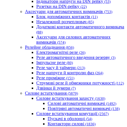
Індикатори напруги на DIN рейку
(53)
Розетки на DIN-рейку
(22)
Аксесуари для автоматичних вимикачів
(753)
Блок допоміжних контактів
(11)
Незалежний розчеплювач
(85)
Додаткові контакти автоматичного вимикача
(88)
Аксесуари для силових автоматичних
вимикачів
(574)
Релейне обладнання
(856)
Електромагнітні реле
(26)
Реле автоматичного введення резерву
(3)
Імпульсне реле
(80)
Реле часу й таймери
(213)
Реле напруги й контролю фаз
(264)
Реле проміжне
(151)
Струмові реле й обмежники потужності
(112)
Дзвінки й зумери
(7)
Силове встаткування
(5879)
Силове встаткування захисту
(1630)
Силові автоматичні вимикачі
(1492)
Повітряні автоматичні вимикачі
(138)
Силове встаткування комутації
(2567)
Пускачі в оболонці
(54)
Контактори силові
(1836)