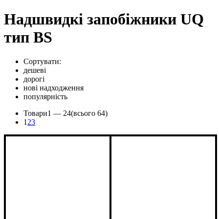
Надшвидкі запобіжники UQ
тип BS
Сортувати:
дешеві
дорогі
нові надходження
популярність
Товари
1 —
24
(всього 64)
1
2
3