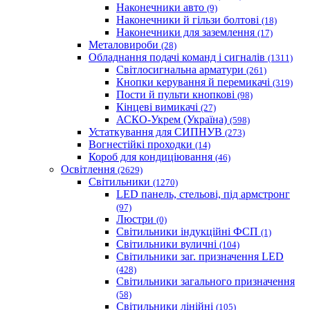
Наконечники авто
(9)
Наконечники й гільзи болтові
(18)
Наконечники для заземлення
(17)
Металовироби
(28)
Обладнання подачі команд і сигналів
(1311)
Світлосигнальна арматури
(261)
Кнопки керування й перемикачі
(319)
Пости й пульти кнопкові
(98)
Кінцеві вимикачі
(27)
АСКО-Укрем (Україна)
(598)
Устаткування для СИПНУВ
(273)
Вогнестійкі проходки
(14)
Короб для кондиціювання
(46)
Освітлення
(2629)
Світильники
(1270)
LED панель, стельові, під армстронг
(97)
Люстри
(0)
Світильники індукційні ФСП
(1)
Світильники вуличні
(104)
Світильники заг. призначення LED
(428)
Світильники загального призначення
(58)
Світильники лінійні
(105)