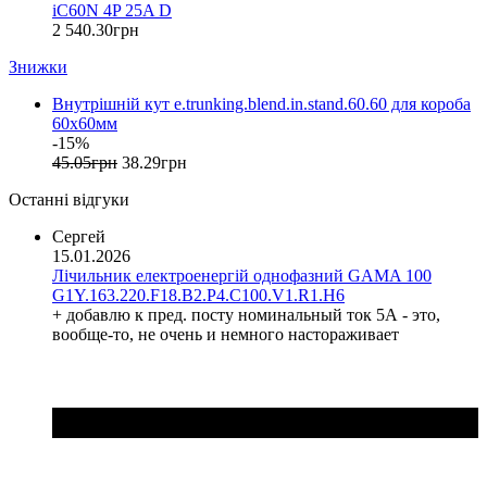
iC60N 4P 25A D
FRER (Італія)
2 540
.
30
грн
FS (Україна)
Знижки
Galkat (Україна)
GAMA (Україна)
Внутрішній кут e.trunking.blend.in.stand.60.60 для короба
GENERICA (Китай)
60х60мм
Gewiss (Італія)
-15%
Ginlong Solis (Китай)
45
.
05
грн
38
.
29
грн
GreenVision (Китай)
Останні відгуки
Hager (Німеччина)
Haupa (Німеччина)
Сергей
15.01.2026
HD Hyundai Electric (Корея)
Лічильник електроенергій однофазний GAMA 100
Hemstedt (Німеччина)
G1Y.163.220.F18.B2.P4.C100.V1.R1.H6
Horoz Electric (Туреччина)
+ добавлю к пред. посту номинальный ток 5А - это,
Huawei (Китай)
вообще-то, не очень и немного настораживает
IME (Італія)
Install Group (Україна)
IPmall (Україна)
JA SOLAR (Китай)
Jokari (Німеччина)
Kanlux