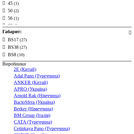
45
(1)
50
(2)
56
(1)
63
(2)
Габарит:
71
(1)
BS17
(27)
80
(2)
BS38
(27)
90
(2)
BS8
(10)
100
(2)
110
(1)
Виробники
2E (Китай)
120
(1)
Adal Pano (Туреччина)
140
(1)
ANKER (Китай)
125
(1)
APRO (Україна)
160
(4)
Arnold Rak (Німччина)
180
(2)
BactoSfera (Україна)
200
(3)
Berker (Німеччина)
225
BM Group (Італія)
(1)
CATA (Туреччина)
250
(2)
Cetinkaya Pano (Туреччина)
315
(3)