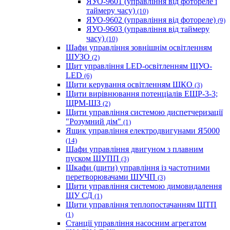
ЯУО-9601 (управління від фотореле і
таймеру часу)
(10)
ЯУО-9602 (управління від фотореле)
(9)
ЯУО-9603 (управління від таймеру
часу)
(10)
Шафи управління зовнішнім освітленням
ШУЗО
(2)
Щит управління LED-освітленням ЩУО-
LED
(6)
Щити керування освітленням ЩКО
(3)
Щити вирівнювання потенціалів ЕЩР-3-3;
ЩРМ-ШЗ
(2)
Щити управління системою диспетчеризації
"Розумний дім"
(1)
Ящик управління електродвигунами Я5000
(14)
Шафи управління двигуном з плавним
пуском ШУПП
(3)
Шкафи (щити) управління із частотними
перетворювачами ШУЧП
(3)
Щити управління системою димовидалення
ЩУ СД
(1)
Щити управління теплопостачанням ЩТП
(1)
Станції управління насосним агрегатом