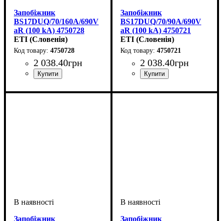
Запобіжник
Запобіжник
BS17DUQ/70/160A/690V
BS17DUQ/70/90A/690V
aR (100 kA) 4750728
aR (100 kA) 4750721
ETI (Словенія)
ETI (Словенія)
4750728
4750721
2 038
.
40
грн
2 038
.
40
грн
Обладнання
Номінальний струм, А
U номінальне, В
Вимкнути. здатність, kA
Характеристика
Габарит
Серія
: UQ
: BS17
: запобіжник
: 690
: aR
:
:
Обладнання
Номінальний струм, А
U номінальне, В
Вимкнути. здатність, kA
Характеристика
Габарит
Серія
: UQ
: BS17
: запобіжник
: 690
: aR
: 90
:
160
100
100
Запобіжник
Запобіжник