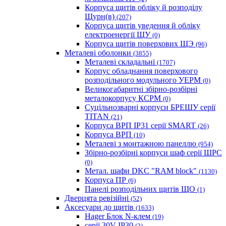
Корпуса щитів обліку й розподілу
Щурн(в)
(207)
Корпуса щитів уведення й обліку
електроенергії ЩУ
(0)
Корпуса щитів поверхових ЩЭ
(96)
Металеві оболонки
(3855)
Металеві складальні
(1707)
Корпус обладнання поверхового
розподільного модульного УЕРМ
(0)
Великогабаритні збірно-розбірні
металокорпусу КСРМ
(0)
Суцільнозварні корпуси БРЕШУ серії
TITAN
(21)
Корпуса ВРП IP31 серії SMART
(26)
Корпуса ВРП
(10)
Металеві з монтажною панеллю
(954)
Збірно-розбірні корпуси шаф серії ШРС
(0)
Метал. шафи DKC "RAM block"
(1130)
Корпуса ПР
(6)
Панелі розподільних щитів ЩО
(1)
Дверцята ревізійні
(52)
Аксесуари до щитів
(1633)
Hager Блок N-клем
(19)
серії 30V IP30
(2)