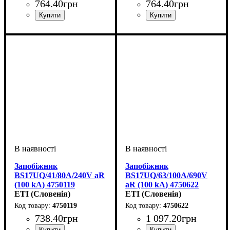
764
.
40
грн
764
.
40
грн
Обладнання
Номінальний струм, А
U номінальне, В
Вимкнути. здатність, kA
Характеристика
Габарит
Серія
: UQ
: BS17
: запобіжник
: 240
: aR
: 35
:
Обладнання
Номінальний струм, А
U номінальне, В
Вимкнути. здатність, kA
Характеристика
Габарит
Серія
: UQ
: BS17
: запобіжник
: 240
: aR
: 50
:
100
100
Запобіжник
Запобіжник
BS17UQ/41/80A/240V aR
BS17UQ/63/100A/690V
(100 kA) 4750119
aR (100 kA) 4750622
ETI (Словенія)
ETI (Словенія)
4750119
4750622
738
.
40
грн
1 097
.
20
грн