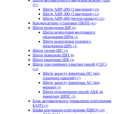
Щити автоматичного введення резерву АВР
(57)
Щити АВР-200 (2 введення)
(19)
Щити АВР-300 (3 введення)
(13)
Щити АВР-400 (мотор-привод)
(25)
Конденсаторні установки ПКРП
(41)
Щити розподільчі ЩР
(6)
Щити розподільчі модульного
обладнання ЩРм
(3)
Щити розподільчі силового
обладнання ЩРс
(3)
Щити силові ЩС
(3)
Щити поверхові ЩП
(8)
Щити квартирні ЩК
(4)
Щити для сонячних електростанцій (СЕС)
(13)
Щити захисту інвертора DC (від
сонячних панелей)
(7)
Щити захисту інвертора AC (від
мережі)
(3)
Щити підключення секцій АКБ до
інвертору ЩПС
(3)
Блок автоматичного управління освітленням
БАУО
(3)
Шафи керування освітленням (ШКО)
(29)