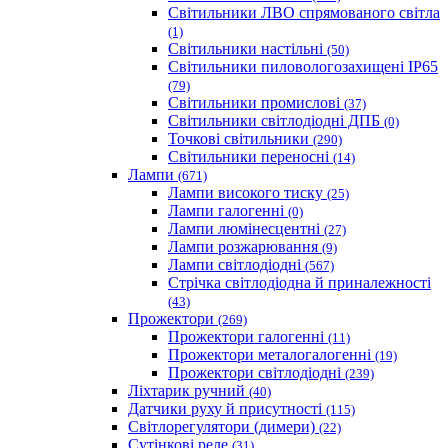
Світильники ЛВО спрямованого світла
(1)
Світильники настільні
(50)
Світильники пиловологозахищені IP65
(79)
Світильники промислові
(37)
Світильники світлодіодні ДПБ
(0)
Точкові світильники
(290)
Світильники переносні
(14)
Лампи
(671)
Лампи високого тиску
(25)
Лампи галогенні
(0)
Лампи люмінесцентні
(27)
Лампи розжарювання
(9)
Лампи світлодіодні
(567)
Стрічка світлодіодна й приналежності
(43)
Прожектори
(269)
Прожектори галогенні
(11)
Прожектори металогалогенні
(19)
Прожектори світлодіодні
(239)
Ліхтарик ручний
(40)
Датчики руху й присутності
(115)
Світлорегулятори (димери)
(22)
Сутінкові реле
(31)