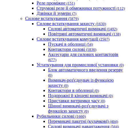
Реле проміжне
(151)
Струмові реле й обмежники потужності
(112)
Дзвінки й зумери
(7)
Силове встаткування
(5879)
Силове встаткування захисту
(1630)
Силові автоматичні вимикачі
(1492)
Повітряні автоматичні вимикачі
(138)
Силове встаткування комутації
(2567)
Пускачі в оболонці
(54)
Контактори силові
(1836)
Аксесуари для силових контакторів
(677)
Устаткування для промислової установки
(0)
Блок автоматичного введення резерву
(0)
Вимикач-роз'єднувач із функцією
захисту
(0)
Контактори в оболонці
(0)
Подорожні й кінцеві вимикачі
(0)
Приставки витримки часу
(0)
Шинні вимикачі-роз'єднувачі з
функцією захисту
(0)
Рубильники силові
(1660)
Перемикачі пакетні (кулачкові)
(404)
Силові вимикачі навантаження
(564)