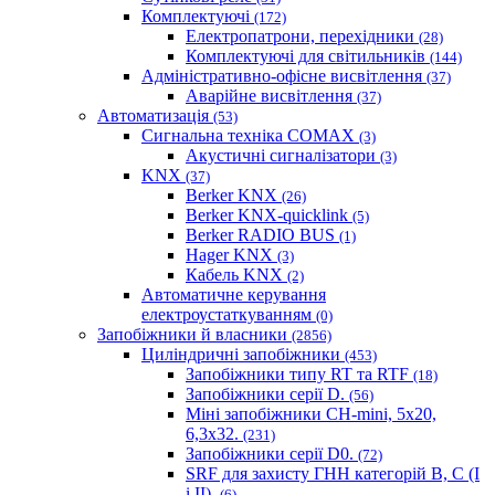
Комплектуючі
(172)
Електропатрони, перехідники
(28)
Комплектуючі для світильників
(144)
Адміністративно-офісне висвітлення
(37)
Аварійне висвітлення
(37)
Автоматизація
(53)
Сигнальна техніка COMAX
(3)
Акустичні сигналізатори
(3)
KNX
(37)
Berker KNX
(26)
Berker KNX-quicklink
(5)
Berker RADIO BUS
(1)
Hager KNX
(3)
Кабель KNX
(2)
Автоматичне керування
електроустаткуванням
(0)
Запобіжники й власники
(2856)
Циліндричні запобіжники
(453)
Запобіжники типу RT та RTF
(18)
Запобіжники серії D.
(56)
Міні запобіжники CH-mini, 5x20,
6,3x32.
(231)
Запобіжники серії D0.
(72)
SRF для захисту ГНН категорій B, C (I
і II).
(6)