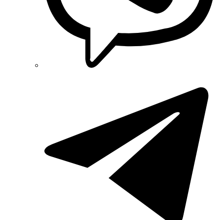
Reliance (Україна)
REM POWER (Словенія)
Schneider-Electric (Франція)
Selec (Індія)
SEZ (Словаччина)
Siemens (Німеччина)
Smart-MAIC
Socomec (Франція)
SOFAR (Китай)
Sungrow (Китай)
TAB (Словенія)
Takel (УкраЇна)
Technoelectric (Італія)
Technosystems (Україна)
TEKPAN (Туреччина)
TeleTec (Україна)
TEM (Словенія)
Tense (Туреччина)
Terneo (Україна)
Testboy (Німеччина)
UEC (Україна)