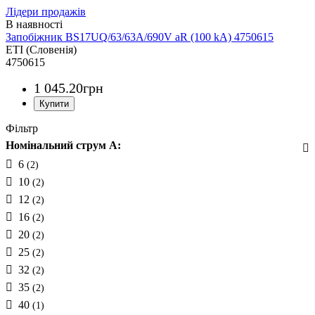
Лідери продажів
Запобіжник BS17UQ/63/63A/690V aR (100 kA) 4750615
ETI (Словенія)
4750615
1 045
.
20
грн
Фільтр
Номінальний струм A:
6
(2)
10
(2)
12
(2)
16
(2)
20
(2)
25
(2)
32
(2)
35
(2)
40
(1)