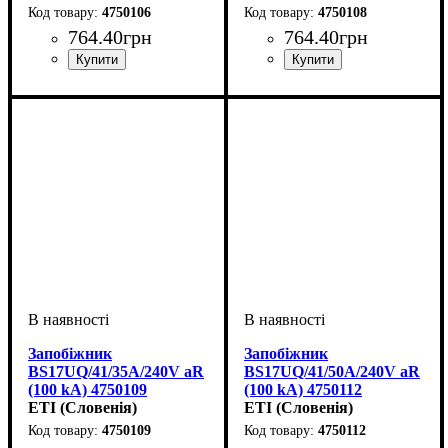
4750106
4750108
764
.
40
грн
764
.
40
грн
Обладнання
Номінальний струм, А
U номінальне, В
Вимкнути. здатність, kA
Характеристика
Габарит
Серія
: UQ
: BS17
: запобіжник
: 240
: aR
: 25
:
Обладнання
Номінальний струм, А
U номінальне, В
Вимкнути. здатність, kA
Характеристика
Габарит
Серія
: UQ
: BS17
: запобіжник
: 240
: aR
: 32
:
100
100
Запобіжник
Запобіжник
BS17UQ/41/35A/240V aR
BS17UQ/41/50A/240V aR
(100 kA) 4750109
(100 kA) 4750112
ETI (Словенія)
ETI (Словенія)
4750109
4750112