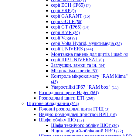
серії ECH (IP65)
(7)
серії ERP
(9)
серії GARANT
(15)
серії GOLF
(50)
серії GT (IP65)
(14)
серії KVR
(30)
серії Vega
(9)
серії Volta.Hybrid, мультимедіа
(25)
серії UNIVERS
(344)
Монтажна панель для щитів і шаф
(8)
серії ЩР UNIVERSAL
(0)
Заглушки, замки та ін.
(34)
Мікроклімат щитів
(53)
Контроль мікроклімату "RAM klima"
(45)
Ударостійкі IP67 "RAM box"
(11)
Розподільні щити Hager
(361)
Розподільні щити ETI
(260)
Щитове обладнання
(394)
Головні розподільчі щити ГРЩ
(3)
Ввідно-розподільчі пристрої ВРП
(16)
Шафи обліку ШО
(52)
Шафа технічого обліку ШОт
(30)
Ящик ввідний-обліковий ЯВО
(22)