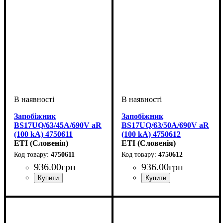
Запобіжник
Запобіжник
BS17UQ/63/45A/690V aR
BS17UQ/63/50A/690V aR
(100 kA) 4750611
(100 kA) 4750612
ETI (Словенія)
ETI (Словенія)
4750611
4750612
936
.
00
грн
936
.
00
грн
Обладнання
Номінальний струм, А
U номінальне, В
Вимкнути. здатність, kA
Характеристика
Габарит
Серія
: UQ
: BS17
: запобіжник
: 690
: aR
: 45
:
Обладнання
Номінальний струм, А
U номінальне, В
Вимкнути. здатність, kA
Характеристика
Габарит
Серія
: UQ
: BS17
: запобіжник
: 690
: aR
: 50
:
100
100