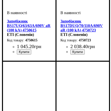
Запобіжник
Запобіжник
BS17UQ/63/63A/690V aR
BS17DUQ/70/110A/690V
(100 kA) 4750615
aR (100 kA) 4750723
ETI (Словенія)
ETI (Словенія)
4750615
4750723
1 045
.
20
грн
2 038
.
40
грн
Обладнання
Номінальний струм, А
U номінальне, В
Вимкнути. здатність, kA
Характеристика
Габарит
Серія
: UQ
: BS17
: запобіжник
: 690
: aR
: 63
:
Обладнання
Номінальний струм, А
U номінальне, В
Вимкнути. здатність, kA
Характеристика
Габарит
Серія
: UQ
: BS17
: запобіжник
: 690
: aR
: 110
:
100
100