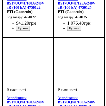
BS17UQ/41/100A/240V
BS17UQ/41/125A/240V
aR (100 kA) 4750122
aR (100 kA) 4750125
ETI (Словенія)
ETI (Словенія)
4750122
4750125
941
.
20
грн
1 076
.
40
грн
Обладнання
Номінальний струм, А
U номінальне, В
Вимкнути. здатність, kA
Характеристика
Габарит
Серія
: UQ
: BS17
: запобіжник
: 240
: aR
:
:
Обладнання
Номінальний струм, А
U номінальне, В
Вимкнути. здатність, kA
Характеристика
Габарит
Серія
: UQ
: BS17
: запобіжник
: 240
: aR
:
:
100
100
125
100
Запобіжник
Запобіжник
BS17UQ/41/160A/240V
BS17UQ/41/180A/240V