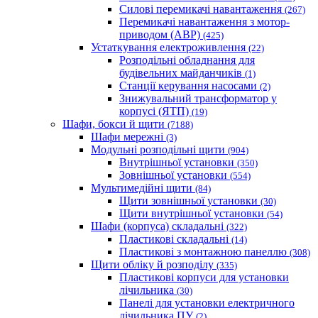
Cилові перемикачі навантаження
(267)
Перемикачі навантаження з мотор-
приводом (АВР)
(425)
Устаткування електроживлення
(22)
Розподільні обладнання для
будівельних майданчиків
(1)
Станції керування насосами
(2)
Знижувальний трансформатор у
корпусі (ЯТП)
(19)
Шафи, бокси й щити
(7188)
Шафи мережні
(3)
Модульні розподільні щити
(904)
Внутрішньої установки
(350)
Зовнішньої установки
(554)
Мультимедійні щити
(84)
Щити зовнішньої установки
(30)
Щити внутрішньої установки
(54)
Шафи (корпуса) складальні
(322)
Пластикові складальні
(14)
Пластикові з монтажною панеллю
(308)
Щити обліку й розподілу
(335)
Пластикові корпуси для установки
лічильника
(30)
Панелі для установки електричного
лічильника ПУ
(2)