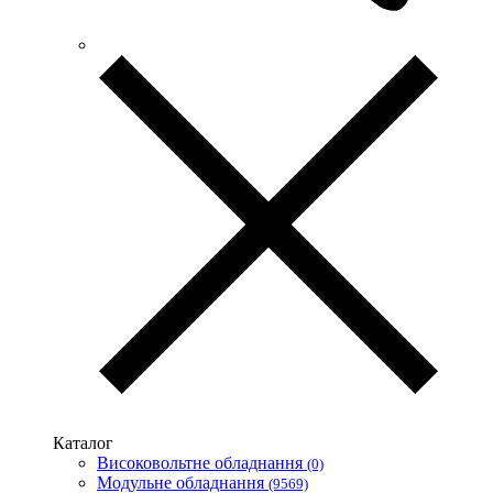
UEK (Україна)
Vargo (Україна)
Vector VS
Vimar (Італія)
Volter (Україна)
Volterm (Україна)
Wago (Німеччина)
Wallbox (Іспанія)
WURTH (Німеччина)
Zubr (Україна)
АС Привод (Україна)
АСКО-УКРЕМ (Україна)
Білмакс
Запорізький завод кольорових металів (ЗЗКМ)
Каблекс Одеса
Мегомметр (Україна)
Новатек-Електро (Україна)
Одескабель Одеський кабельний завод
Каталог
Промфактор
Високовольтне обладнання
(0)
Термофіт
Модульне обладнання
(9569)