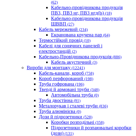
(62)
Кабельно-провідникова продукція
ПВ3, ПВ3 нг, ПВ3 нгд(ls)
(18)
Кабельно-провідникова продукція
ШВВП
(27)
Кабель мережевий
(234)
Екранована кручена пар
(64)
Термостійкий провід
(10)
Кабелі для сонячних панелей і
електростанцій
(2)
Кабельно-Провідникова продукція
(886)
Кабель акустичний
(3)
Вироби для монтажу
(12241)
Кабель-канали, короб
(758)
Короб перфорований
(198)
Труба гофрована
(196)
Тверді й армовані труби
(348)
Автомобільна труба
(0)
Труба двостінна
(91)
Металорукав і сталеві труби
(836)
Труба алюмінієва
(0)
Дози й підрозетники
(528)
Коробки розподільні
(358)
Підрозетники й розпаювальні коробки
(дози)
(131)