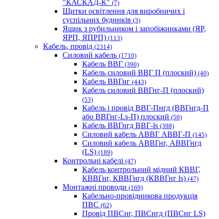
"КАСКАД-К"
(7)
Щитки освітлення для виробничих і
суспільних будинків
(3)
Ящик з рубильником і запобіжниками (ЯР,
ЯРП, ЯПРП)
(113)
Кабель, провід
(2314)
Силовий кабель
(1710)
Кабель ВВГ
(390)
Кабель силовий ВВГ П (плоский)
(40)
Кабель ВВГнг
(443)
Кабель силовий ВВГнг-П (плоский)
(53)
Кабель і провід ВВГ-Пнгд (ВВГнгд-П
або ВВГнг-Ls-П) плоский
(50)
Кабель ВВГнгд ВВГ-ls
(398)
Силовий кабель АВВГ АВВГ-П
(145)
Силовий кабель АВВГнг, АВВГнгд
(LS)
(189)
Контрольні кабелі
(47)
Кабель контрольний мідний КВВГ,
КВВГнг, КВВГнгд (КВВГнг ls)
(47)
Монтажні проводи
(169)
Кабельно-провідникова продукція
ПВС
(62)
Провід ПВСнг, ПВСнгд (ПВСнг LS)