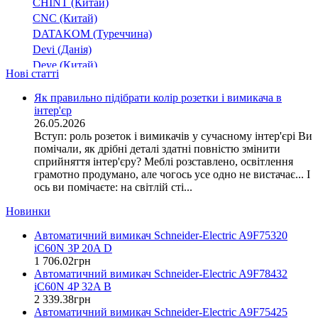
CHINT (Китай)
350
(1)
CNC (Китай)
355
(2)
DATAKOM (Туреччина)
400
(3)
Devi (Данія)
450
(2)
Deye (Китай)
Нові статті
500
DigiTop (Україна)
(2)
DKC (Україна)
630
Як правильно підібрати колір розетки і вимикача в
(2)
інтер'єр
Dyness (Китай)
700
(1)
26.05.2026
E.NEXT (Україна)
710
(1)
Вступ: роль розеток і вимикачів у сучасному інтер'єрі Ви
EAE Electric
помічали, як дрібні деталі здатні повністю змінити
800
(1)
Eastron (Китай)
сприйняття інтер'єру? Меблі розставлено, освітлення
Eaton (США)
грамотно продумано, але чогось усе одно не вистачає... І
ось ви помічаєте: на світлій сті...
ElectrO (Україна)
Eleks (Україна)
Новинки
Entes (Туреччина)
Автоматичний вимикач Schneider-Electric A9F75320
EON (Таїланд)
iC60N 3P 20A D
ETI (Словенія)
1 706
.
02
грн
ETREL (Словенія)
Автоматичний вимикач Schneider-Electric A9F78432
Evrosvet (Україна)
iC60N 4P 32A B
Extherm (Німеччина)
2 339
.
38
грн
Автоматичний вимикач Schneider-Electric A9F75425
F&F (Польща)