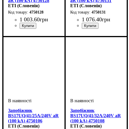
aR (100 kA) 4750128
aR (100 kA) 4750131
ETI (Словенія)
ETI (Словенія)
4750128
4750131
1 003
.
60
грн
1 076
.
40
грн
Обладнання
Номінальний струм, А
U номінальне, В
Вимкнути. здатність, kA
Характеристика
Габарит
Серія
: UQ
: BS17
: запобіжник
: 240
: aR
:
:
Обладнання
Номінальний струм, А
U номінальне, В
Вимкнути. здатність, kA
Характеристика
Габарит
Серія
: UQ
: BS17
: запобіжник
: 240
: aR
:
:
160
100
180
100
Запобіжник
Запобіжник
BS17UQ/41/25A/240V aR
BS17UQ/41/32A/240V aR
(100 kA) 4750106
(100 kA) 4750108
ETI (Словенія)
ETI (Словенія)