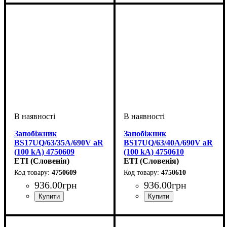
100
100
Запобіжник
Запобіжник
BS17UQ/63/35A/690V aR
BS17UQ/63/40A/690V aR
(100 kA) 4750609
(100 kA) 4750610
ETI (Словенія)
ETI (Словенія)
4750609
4750610
936
.
00
грн
936
.
00
грн
Обладнання
Номінальний струм, А
U номінальне, В
Вимкнути. здатність, kA
Характеристика
Габарит
Серія
: UQ
: BS17
: запобіжник
: 690
: aR
: 35
:
Обладнання
Номінальний струм, А
U номінальне, В
Вимкнути. здатність, kA
Характеристика
Габарит
Серія
: UQ
: BS17
: запобіжник
: 690
: aR
: 40
:
100
100