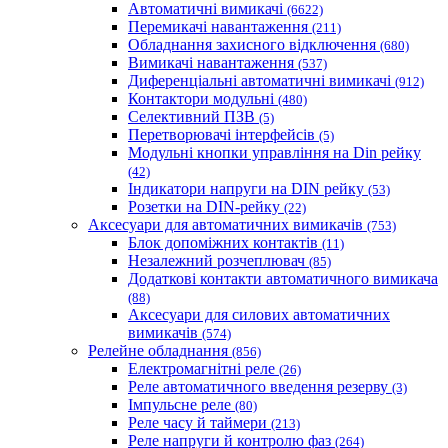
Укренерго-Альянс (Україна)
Автоматичні вимикачі
(6622)
Перемикачі навантаження
(211)
Обладнання захисного відключення
(680)
Вимикачі навантаження
(537)
Диференціальні автоматичні вимикачі
(912)
Контактори модульні
(480)
Селективний ПЗВ
(5)
Перетворювачі інтерфейсів
(5)
Модульні кнопки управління на Din рейку
(42)
Індикатори напруги на DIN рейку
(53)
Розетки на DIN-рейку
(22)
Аксесуари для автоматичних вимикачів
(753)
Блок допоміжних контактів
(11)
Незалежний розчеплювач
(85)
Додаткові контакти автоматичного вимикача
(88)
Аксесуари для силових автоматичних
вимикачів
(574)
Релейне обладнання
(856)
Електромагнітні реле
(26)
Реле автоматичного введення резерву
(3)
Імпульсне реле
(80)
Реле часу й таймери
(213)
Реле напруги й контролю фаз
(264)