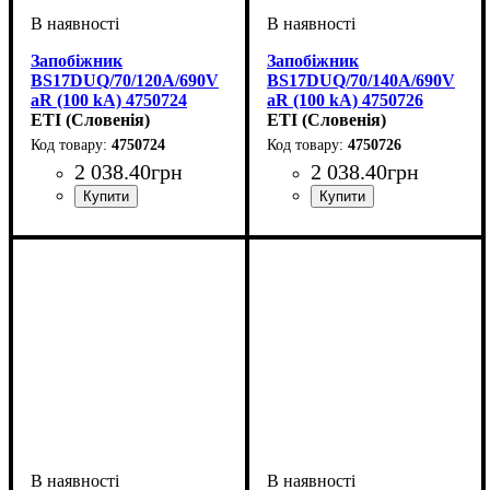
Запобіжник
Запобіжник
BS17DUQ/70/120A/690V
BS17DUQ/70/140A/690V
aR (100 kA) 4750724
aR (100 kA) 4750726
ETI (Словенія)
ETI (Словенія)
4750724
4750726
2 038
.
40
грн
2 038
.
40
грн
Обладнання
Номінальний струм, А
U номінальне, В
Вимкнути. здатність, kA
Характеристика
Габарит
Серія
: UQ
: BS17
: запобіжник
: 690
: aR
:
:
Обладнання
Номінальний струм, А
U номінальне, В
Вимкнути. здатність, kA
Характеристика
Габарит
Серія
: UQ
: BS17
: запобіжник
: 690
: aR
:
:
120
100
140
100