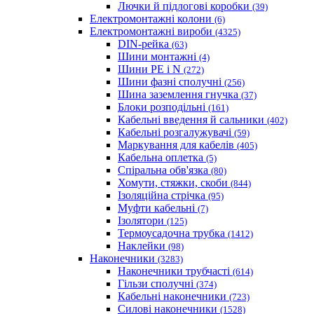
Лючки й підлогові коробки
(39)
Електромонтажні колони
(6)
Електромонтажні вироби
(4325)
DIN-рейка
(63)
Шини монтажні
(4)
Шини PE і N
(272)
Шини фазні сполучні
(256)
Шина заземлення гнучка
(37)
Блоки розподільні
(161)
Кабельні введення й сальники
(402)
Кабельні розгалужувачі
(59)
Маркування для кабелів
(405)
Кабельна оплетка
(5)
Спіральна обв'язка
(80)
Хомути, стяжки, скоби
(844)
Ізоляційна стрічка
(95)
Муфти кабельні
(7)
Ізолятори
(125)
Термоусадочна трубка
(1412)
Наклейки
(98)
Наконечники
(3283)
Наконечники трубчасті
(614)
Гільзи сполучні
(374)
Кабельні наконечники
(723)
Силові наконечники
(1528)