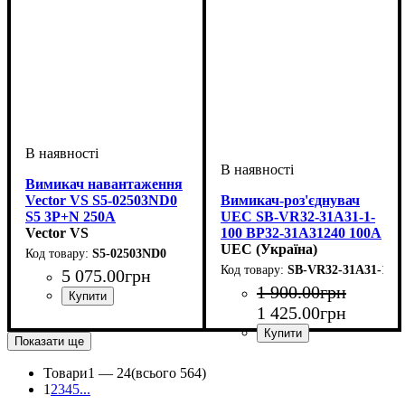
Вимикач навантаження
Vector VS S5-02503ND0
Вимикач-роз'єднувач
S5 3P+N 250A
UEC SB-VR32-31A31-1-
Vector VS
100 ВР32-31A31240 100А
рукоятка спереду
UEC (Україна)
S5-02503ND0
SB-VR32-31A31-1-10
5 075
.
00
грн
1 900
.
00
грн
1 425
.
00
грн
Обладнання
Номінальний струм, А
Кількість полюсів, P
Напруга, V
: 400В
: вимикач
: 3P+N
:
навантаження
250А
Показати ще
Обладнання
Номінальний струм, А
: вимикач-
:
роз'єднувач
100А
Товари
1 —
24
(всього 564)
1
2
3
4
5
...