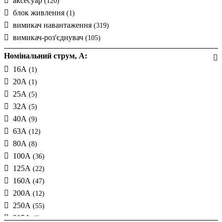
аксесуар
(120)
блок живлення
(1)
вимикач навантаження
(319)
вимикач-роз'єднувач
(105)
Номінальний струм, А:
16А
(1)
20А
(1)
25А
(5)
32А
(5)
40А
(9)
63А
(12)
80А
(8)
100А
(36)
125А
(22)
160А
(47)
200А
(12)
250А
(55)
315А
(9)