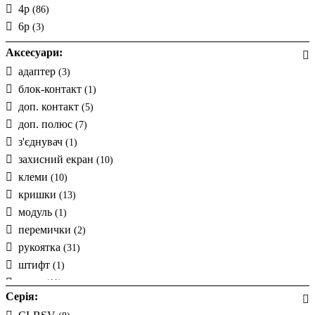
4p
(86)
50
(14)
6p
(3)
60
(1)
70
(1)
Аксесуари:
75
(3)
адаптер
(3)
блок-контакт
(1)
доп. контакт
(5)
доп. полюс
(7)
з'єднувач
(1)
захисний екран
(10)
клеми
(10)
кришки
(13)
модуль
(1)
перемички
(2)
рукоятка
(31)
штифт
(1)
шток
(11)
Серія: