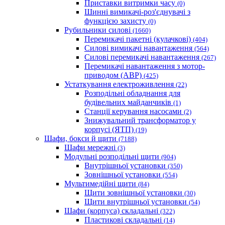
Приставки витримки часу
(0)
Шинні вимикачі-роз'єднувачі з
функцією захисту
(0)
Рубильники силові
(1660)
Перемикачі пакетні (кулачкові)
(404)
Силові вимикачі навантаження
(564)
Cилові перемикачі навантаження
(267)
Перемикачі навантаження з мотор-
приводом (АВР)
(425)
Устаткування електроживлення
(22)
Розподільні обладнання для
будівельних майданчиків
(1)
Станції керування насосами
(2)
Знижувальний трансформатор у
корпусі (ЯТП)
(19)
Шафи, бокси й щити
(7188)
Шафи мережні
(3)
Модульні розподільні щити
(904)
Внутрішньої установки
(350)
Зовнішньої установки
(554)
Мультимедійні щити
(84)
Щити зовнішньої установки
(30)
Щити внутрішньої установки
(54)
Шафи (корпуса) складальні
(322)
Пластикові складальні
(14)