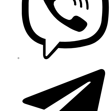
Pro'sKit (Тайвань)
PYLONTECH (Китай)
Radpol (Польща)
Raut (Україна)
Reliance (Україна)
REM POWER (Словенія)
Schneider-Electric (Франція)
Selec (Індія)
SEZ (Словаччина)
Siemens (Німеччина)
Smart-MAIC
Socomec (Франція)
SOFAR (Китай)
Sungrow (Китай)
TAB (Словенія)
Takel (УкраЇна)
Technoelectric (Італія)
Technosystems (Україна)
TEKPAN (Туреччина)
TeleTec (Україна)