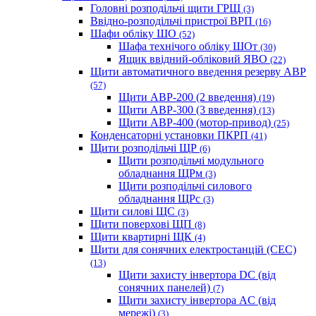
Головні розподільчі щити ГРЩ
(3)
Ввідно-розподільчі пристрої ВРП
(16)
Шафи обліку ШО
(52)
Шафа технічого обліку ШОт
(30)
Ящик ввідний-обліковий ЯВО
(22)
Щити автоматичного введення резерву АВР
(57)
Щити АВР-200 (2 введення)
(19)
Щити АВР-300 (3 введення)
(13)
Щити АВР-400 (мотор-привод)
(25)
Конденсаторні установки ПКРП
(41)
Щити розподільчі ЩР
(6)
Щити розподільчі модульного
обладнання ЩРм
(3)
Щити розподільчі силового
обладнання ЩРс
(3)
Щити силові ЩС
(3)
Щити поверхові ЩП
(8)
Щити квартирні ЩК
(4)
Щити для сонячних електростанцій (СЕС)
(13)
Щити захисту інвертора DC (від
сонячних панелей)
(7)
Щити захисту інвертора AC (від
мережі)
(3)