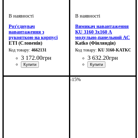
Роз'єднувач
Вимикач навантаження
навантаження з
KU 3160 3х160 А
рукояткою на корпусі
модульно-панельний АС
LA1/R 160А 3Р 4662131
ETI (Словенія)
23/415V (90кВт)
Katko (Фінляндія)
4662131
KU 3160-KATKO
3 172
.
00
грн
3 632
.
20
грн
Обладнання
Номінальний струм, А
Кількість полюсів, P
Вимикаюча здатність, kA
Серія
: LA
: вимикач
: 3p
:
:
Номінальний струм, А
Кількість полюсів, P
Напруга, V
: 415В
: 3p
:
навантаження
160А
5
160А
-15%