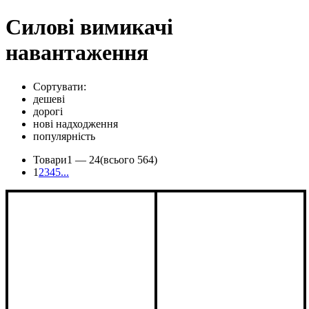
Cилові вимикачі
навантаження
Сортувати:
дешеві
дорогі
нові надходження
популярність
Товари
1 —
24
(всього 564)
1
2
3
4
5
...