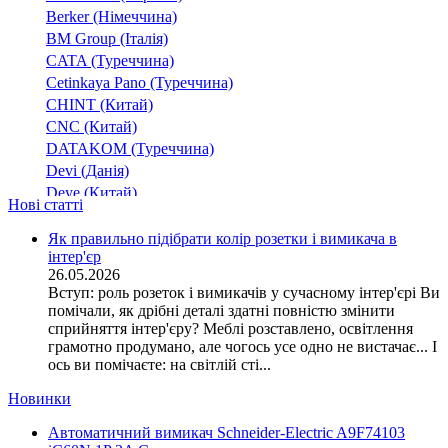
SDD
(9)
Berker (Німеччина)
SDE
(4)
BM Group (Італія)
SIDER
(4)
CATA (Туреччина)
SIDER ND
(4)
Cetinkaya Pano (Туреччина)
SIRCO
CHINT (Китай)
(57)
CNC (Китай)
SIRCO M
(10)
DATAKOM (Туреччина)
SIRCO MC PV
(3)
Devi (Данія)
Sirco MV
(8)
Deye (Китай)
SIRCO PV
Нові статті
(3)
DigiTop (Україна)
Sirco VM
(13)
DKC (Україна)
Як правильно підібрати колір розетки і вимикача в
ВН
(3)
інтер'єр
Dyness (Китай)
26.05.2026
ВР32
(50)
E.NEXT (Україна)
Вступ: роль розеток і вимикачів у сучасному інтер'єрі Ви
ВР32И
EAE Electric
(2)
помічали, як дрібні деталі здатні повністю змінити
Eastron (Китай)
РПБ
сприйняття інтер'єру? Меблі розставлено, освітлення
(1)
Eaton (США)
грамотно продумано, але чогось усе одно не вистачає... І
РПС
(1)
ось ви помічаєте: на світлій сті...
ElectrO (Україна)
Eleks (Україна)
Новинки
Entes (Туреччина)
Автоматичний вимикач Schneider-Electric A9F74103
EON (Таїланд)