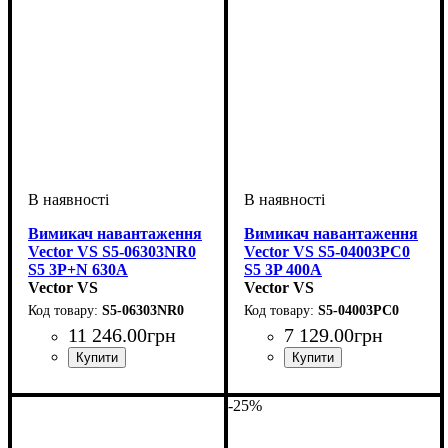
Вимикач навантаження
Вимикач навантаження
Vector VS S5-06303NR0
Vector VS S5-04003PC0
S5 3P+N 630A
S5 3P 400A
Vector VS
Vector VS
S5-06303NR0
S5-04003PC0
11 246
.
00
грн
7 129
.
00
грн
Обладнання
Номінальний струм, А
Кількість полюсів, P
Напруга, V
: 400В
: вимикач
: 3P+N
:
Обладнання
Номінальний струм, А
Кількість полюсів, P
Напруга, V
: 400В
: вимикач
: 3p
:
навантаження
630А
навантаження
400А
-25%