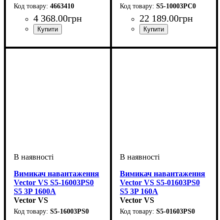
4663410
S5-10003PC0
4 368
.
00
грн
22 189
.
00
грн
Обладнання
Номінальний струм, А
Кількість полюсів, P
Вимикаюча здатність, kA
Серія
: LA
: вимикач
: 3p
:
:
Обладнання
Номінальний струм, А
Кількість полюсів, P
Напруга, V
: 400В
: вимикач
: 3p
:
навантаження
250А
8
навантаження
1000А
Вимикач навантаження
Вимикач навантаження
Vector VS S5-16003PS0
Vector VS S5-01603PS0
S5 3P 1600A
S5 3P 160A
Vector VS
Vector VS
S5-16003PS0
S5-01603PS0