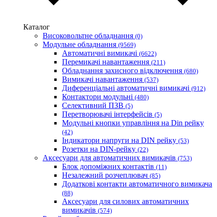
Новатек-Електро (Україна)
Одескабель Одеський кабельний завод
Каталог
Промфактор
Високовольтне обладнання
(0)
Термофіт
Модульне обладнання
(9569)
Укренерго-Альянс (Україна)
Автоматичні вимикачі
(6622)
Перемикачі навантаження
(211)
Обладнання захисного відключення
(680)
Вимикачі навантаження
(537)
Диференціальні автоматичні вимикачі
(912)
Контактори модульні
(480)
Селективний ПЗВ
(5)
Перетворювачі інтерфейсів
(5)
Модульні кнопки управління на Din рейку
(42)
Індикатори напруги на DIN рейку
(53)
Розетки на DIN-рейку
(22)
Аксесуари для автоматичних вимикачів
(753)
Блок допоміжних контактів
(11)
Незалежний розчеплювач
(85)
Додаткові контакти автоматичного вимикача
(88)
Аксесуари для силових автоматичних
вимикачів
(574)