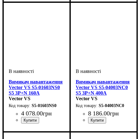
навантаження
315А
навантаження
800А
Вимикач навантаження
Вимикач навантаження
Vector VS S5-01603NS0
Vector VS S5-04003NC0
S5 3P+N 160A
S5 3P+N 400A
Vector VS
Vector VS
S5-01603NS0
S5-04003NC0
4 078
.
00
грн
8 186
.
00
грн
Обладнання
Номінальний струм, А
Кількість полюсів, P
Напруга, V
: 400В
: вимикач
: 3P+N
:
Обладнання
Номінальний струм, А
Кількість полюсів, P
Напруга, V
: 400В
: вимикач
: 3P+N
:
навантаження
160А
навантаження
400А