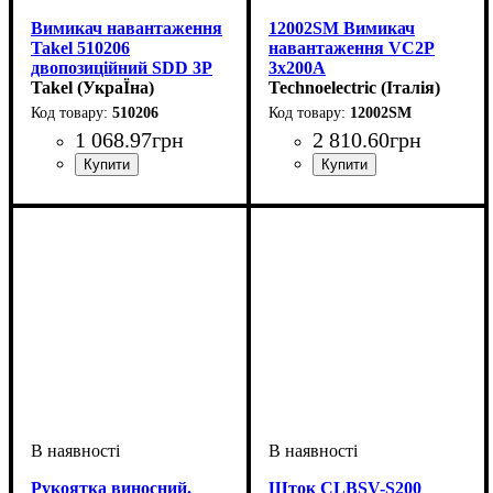
Вимикач навантаження
12002SM Вимикач
Takel 510206
навантаження VC2P
двопозиційний SDD 3P
3x200A
125A
Takel (УкраЇна)
Technoelectric (Італія)
510206
12002SM
1 068
.
97
грн
2 810
.
60
грн
Обладнання
Номінальний струм, А
Кількість полюсів, P
Серія
: SDD
: вимикач
: 3p
:
Обладнання
Номінальний струм, А
Кількість полюсів, P
Вимикаюча здатність, kA
Напруга, V
: 1000В
: вимикач
: 3p
:
:
навантаження
125А
навантаження
200А
8
Рукоятка виносний.
Шток CLBSV-S200