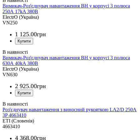
Вимикач-Роз'єднувач навантаження ВН у корпусі 3 полюса
250А 17kA 380B
ElectrO (Україна)
VN250
1 125
.
00
грн
Вимикач-Роз'єднувач навантаження ВН у корпусі 3 полюса
630А 40kA 380B
ElectrO (Україна)
VN630
2 925
.
00
грн
Роз'єднувач навантаження з виносний рукояткою LA2/D 250A
3P 4663410
ETI (Словенія)
4663410
4 368
.
00
грн