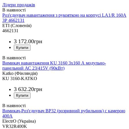
Лідери продажів
Роз'єднувач навантаження з рукояткою на корпусі LA1/R 160А
3Р 4662131
ETI (Словенія)
4662131
3 172
.
00
грн
Вимикач навантаження KU 3160 3х160 А модульно-
панельний АС 23/415V (90кВт)
Katko (Фінляндія)
KU 3160-KATKO
3 632
.
20
грн
Вимикач-Роз'єднувач ВР32 (розривний рубильник) с камерою
400А
ElectrO (Україна)
VR32R400K