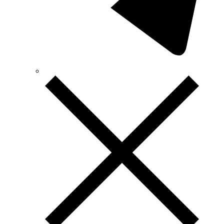
TEM (Словенія)
Tense (Туреччина)
Terneo (Україна)
Testboy (Німеччина)
UEC (Україна)
UEK (Україна)
Vargo (Україна)
Vector VS
Vimar (Італія)
Volter (Україна)
Volterm (Україна)
Wago (Німеччина)
Wallbox (Іспанія)
WURTH (Німеччина)
Zubr (Україна)
АС Привод (Україна)
АСКО-УКРЕМ (Україна)
Білмакс
Запорізький завод кольорових металів (ЗЗКМ)
Каблекс Одеса
Мегомметр (Україна)