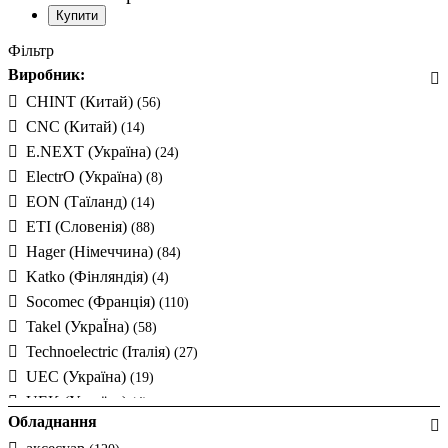
Фільтр
Виробник:
CHINT (Китай)
(56)
CNC (Китай)
(14)
E.NEXT (Україна)
(24)
ElectrO (Україна)
(8)
EON (Таїланд)
(14)
ETI (Словенія)
(88)
Hager (Німеччина)
(84)
Katko (Фінляндія)
(4)
Socomec (Франція)
(110)
Takel (УкраЇна)
(58)
Technoelectric (Італія)
(27)
UEC (Україна)
(19)
UEK (Україна)
(4)
Обладнання
Vector VS
(54)