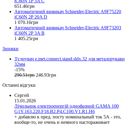
iC60N 1P 3A C
ETI (Словенія)
651
.
46
грн
ETREL (Словенія)
Автоматичний вимикач Schneider-Electric A9F75220
Evrosvet (Україна)
iC60N 2P 20A D
Extherm (Німеччина)
1 070
.
16
грн
Автоматичний вимикач Schneider-Electric A9F73203
F&F (Польща)
iC60N 2P 3A B
FRER (Італія)
1 405
.
25
грн
FS (Україна)
Знижки
Galkat (Україна)
GAMA (Україна)
З'єднувач e.met.connect.stand.sldx.32 для металорукави
GENERICA (Китай)
32мм
Gewiss (Італія)
-15%
Ginlong Solis (Китай)
290
.
51
грн
246
.
93
грн
GreenVision (Китай)
Останні відгуки
Hager (Німеччина)
Haupa (Німеччина)
Сергей
15.01.2026
HD Hyundai Electric (Корея)
Лічильник електроенергій однофазний GAMA 100
Hemstedt (Німеччина)
G1Y.163.220.F18.B2.P4.C100.V1.R1.H6
Horoz Electric (Туреччина)
+ добавлю к пред. посту номинальный ток 5А - это,
Huawei (Китай)
вообще-то, не очень и немного настораживает
IME (Італія)