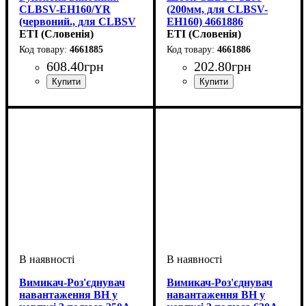
CLBSV-EH160/YR
(200мм, для CLBSV-
(червоний., для CLBSV
EH160) 4661886
100-160А) 4661885
ETI (Словенія)
ETI (Словенія)
4661885
4661886
608
.
40
грн
202
.
80
грн
Обладнання
Аксесуари
Серія
: CLBSV
: рукоятка
: аксесуар
Обладнання
Аксесуари
Серія
: CLBSV
: шток
: аксесуар
Вимикач-Роз'єднувач
Вимикач-Роз'єднувач
навантаження ВН у
навантаження ВН у