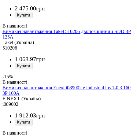
2 475
.
00
грн
Вимикач навантаження Takel 510206 двопозиційний SDD 3P
125A
Takel (УкраЇна)
510206
1 068
.
97
грн
-15%
Вимикач навантаження Enext i089002 e.industrial.lbs.1-0.3.160
3P 160А
E.NEXT (Україна)
i089002
1 912
.
03
грн