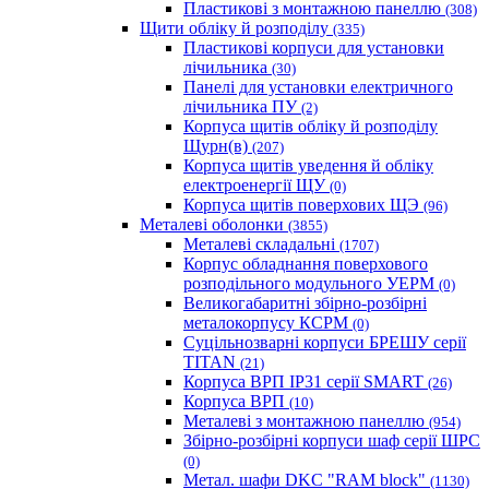
Пластикові з монтажною панеллю
(308)
Щити обліку й розподілу
(335)
Пластикові корпуси для установки
лічильника
(30)
Панелі для установки електричного
лічильника ПУ
(2)
Корпуса щитів обліку й розподілу
Щурн(в)
(207)
Корпуса щитів уведення й обліку
електроенергії ЩУ
(0)
Корпуса щитів поверхових ЩЭ
(96)
Металеві оболонки
(3855)
Металеві складальні
(1707)
Корпус обладнання поверхового
розподільного модульного УЕРМ
(0)
Великогабаритні збірно-розбірні
металокорпусу КСРМ
(0)
Суцільнозварні корпуси БРЕШУ серії
TITAN
(21)
Корпуса ВРП IP31 серії SMART
(26)
Корпуса ВРП
(10)
Металеві з монтажною панеллю
(954)
Збірно-розбірні корпуси шаф серії ШРС
(0)
Метал. шафи DKC "RAM block"
(1130)