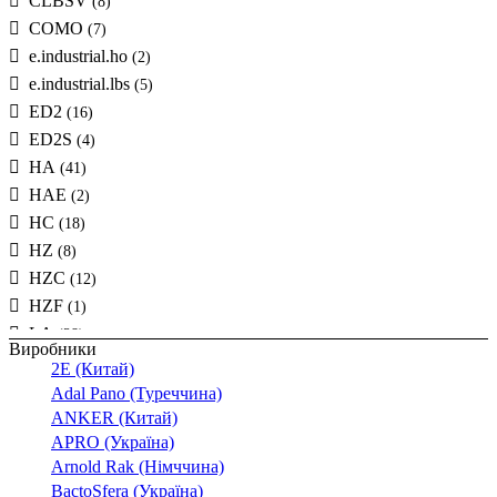
CLBSV
(8)
COMO
(7)
e.industrial.ho
(2)
e.industrial.lbs
(5)
ED2
(16)
ED2S
(4)
HA
(41)
HAE
(2)
HC
(18)
HZ
(8)
HZC
(12)
HZF
(1)
LA
(28)
Виробники
LAF
(4)
2E (Китай)
LAS
(2)
Adal Pano (Туреччина)
LBS
ANKER (Китай)
(20)
APRO (Україна)
LBSCD
(3)
Arnold Rak (Німччина)
NF2
(20)
BactoSfera (Україна)