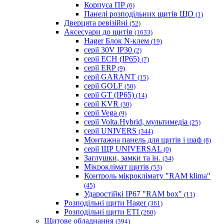
Корпуса ПР
(6)
Панелі розподільних щитів ЩО
(1)
Дверцята ревізійні
(52)
Аксесуари до щитів
(1633)
Hager Блок N-клем
(19)
серії 30V IP30
(2)
серії ECH (IP65)
(7)
серії ERP
(9)
серії GARANT
(15)
серії GOLF
(50)
серії GT (IP65)
(14)
серії KVR
(30)
серії Vega
(9)
серії Volta.Hybrid, мультимедіа
(25)
серії UNIVERS
(344)
Монтажна панель для щитів і шаф
(8)
серії ЩР UNIVERSAL
(0)
Заглушки, замки та ін.
(34)
Мікроклімат щитів
(53)
Контроль мікроклімату "RAM klima"
(45)
Ударостійкі IP67 "RAM box"
(11)
Розподільні щити Hager
(361)
Розподільні щити ETI
(260)
Щитове обладнання
(394)