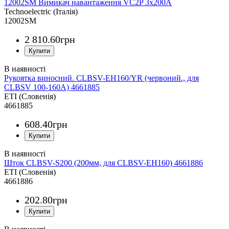
12002SM Вимикач навантаження VC2P 3x200A
Technoelectric (Італія)
12002SM
2 810
.
60
грн
Рукоятка виносний. CLBSV-EH160/YR (червоний., для
CLBSV 100-160А) 4661885
ETI (Словенія)
4661885
608
.
40
грн
Шток CLBSV-S200 (200мм, для CLBSV-EH160) 4661886
ETI (Словенія)
4661886
202
.
80
грн