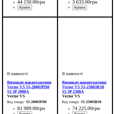
44 150
.
00
грн
3 633
.
00
грн
Обладнання
Номінальний струм, А
Кількість полюсів, P
Напруга, V
: 400В
: вимикач
: 3p
:
Обладнання
Номінальний струм, А
Кількість полюсів, P
Напруга, V
: 400В
: вимикач
: 3p
:
навантаження
1600 А
навантаження
160А
Вимикач навантаження
Вимикач навантаження
Vector VS S5-20003PD0
Vector VS S5-25003RS0
S5 3P 2000A
S5 3P 2500A
Vector VS
Vector VS
S5-20003PD0
S5-25003RS0
81 989
.
00
грн
74 225
.
00
грн