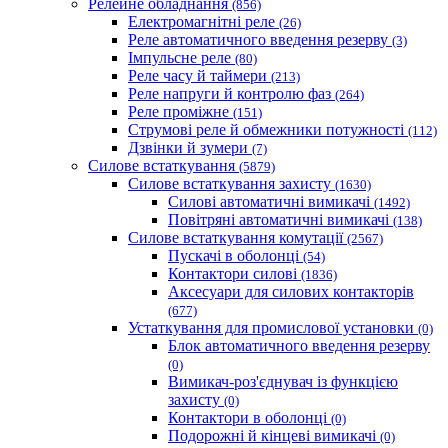
Релейне обладнання
(856)
Електромагнітні реле
(26)
Реле автоматичного введення резерву
(3)
Імпульсне реле
(80)
Реле часу й таймери
(213)
Реле напруги й контролю фаз
(264)
Реле проміжне
(151)
Струмові реле й обмежники потужності
(112)
Дзвінки й зумери
(7)
Силове встаткування
(5879)
Силове встаткування захисту
(1630)
Силові автоматичні вимикачі
(1492)
Повітряні автоматичні вимикачі
(138)
Силове встаткування комутації
(2567)
Пускачі в оболонці
(54)
Контактори силові
(1836)
Аксесуари для силових контакторів
(677)
Устаткування для промислової установки
(0)
Блок автоматичного введення резерву
(0)
Вимикач-роз'єднувач із функцією
захисту
(0)
Контактори в оболонці
(0)
Подорожні й кінцеві вимикачі
(0)