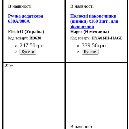
Ручка додаткова
Полюсні наконечники
630A/800А
(шинки) x160 3шт., для
збільшення
ElectrO (Україна)
міжполюсного відстані
Hager (Німеччина)
RD630
HYA014H-HAGER
247
.
50
грн
339
.
56
грн
Аксесуари
Обладнання
Серія
: ВА77-1
: рукоятка
: аксесуар
Аксесуари
Обладнання
: Полюсні
: аксесуар
наконечники
-25%