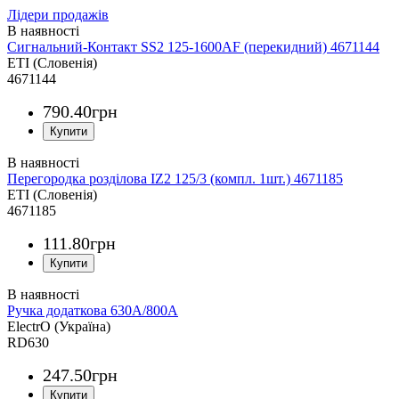
Лідери продажів
Сигнальний-Контакт SS2 125-1600AF (перекидний) 4671144
ETI (Словенія)
4671144
790
.
40
грн
Перегородка розділова IZ2 125/3 (компл. 1шт.) 4671185
ETI (Словенія)
4671185
111
.
80
грн
Ручка додаткова 630A/800А
ElectrO (Україна)
RD630
247
.
50
грн