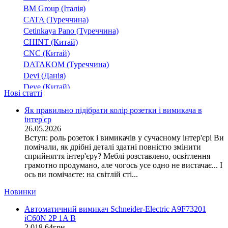
трансформатор струму
(7)
BM Group (Італія)
шина для підключення
(11)
CATA (Туреччина)
інше
(12)
Cetinkaya Pano (Туреччина)
CHINT (Китай)
CNC (Китай)
DATAKOM (Туреччина)
Devi (Данія)
Deye (Китай)
Нові статті
DigiTop (Україна)
DKC (Україна)
Як правильно підібрати колір розетки і вимикача в
інтер'єр
Dyness (Китай)
26.05.2026
E.NEXT (Україна)
Вступ: роль розеток і вимикачів у сучасному інтер'єрі Ви
EAE Electric
помічали, як дрібні деталі здатні повністю змінити
Eastron (Китай)
сприйняття інтер'єру? Меблі розставлено, освітлення
Eaton (США)
грамотно продумано, але чогось усе одно не вистачає... І
ось ви помічаєте: на світлій сті...
ElectrO (Україна)
Eleks (Україна)
Новинки
Entes (Туреччина)
Автоматичний вимикач Schneider-Electric A9F73201
EON (Таїланд)
iC60N 2P 1A B
ETI (Словенія)
2 018
.
64
грн