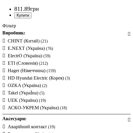
811
.
89
грн
Фільтр
Виробник:
CHINT (Китай)
(21)
E.NEXT (Україна)
(76)
ElectrO (Україна)
(59)
ETI (Словенія)
(212)
Hager (Німеччина)
(159)
HD Hyundai Electric (Корея)
(3)
OZKA (Україна)
(2)
Takel (УкраЇна)
(5)
UEK (Україна)
(19)
АСКО-УКРЕМ (Україна)
(18)
Аксесуари:
Аварійний контакт
(19)