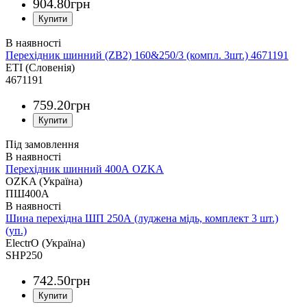
904
.
80
грн
Перехідник шинний (ZB2) 160&250/3 (компл. 3шт.) 4671191
ETI (Словенія)
4671191
759
.
20
грн
Під замовлення
Перехідник шинний 400А OZKA
OZKA (Україна)
ПШ400А
Шина перехідна ШП 250А (луджена мідь, комплект 3 шт.)
(уп.)
ElectrO (Україна)
SHP250
742
.
50
грн