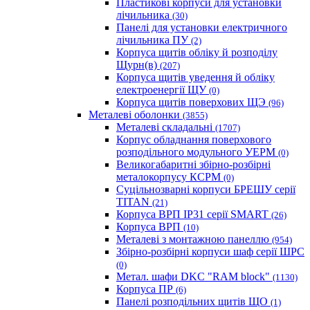
Пластикові корпуси для установки
лічильника
(30)
Панелі для установки електричного
лічильника ПУ
(2)
Корпуса щитів обліку й розподілу
Щурн(в)
(207)
Корпуса щитів уведення й обліку
електроенергії ЩУ
(0)
Корпуса щитів поверхових ЩЭ
(96)
Металеві оболонки
(3855)
Металеві складальні
(1707)
Корпус обладнання поверхового
розподільного модульного УЕРМ
(0)
Великогабаритні збірно-розбірні
металокорпусу КСРМ
(0)
Суцільнозварні корпуси БРЕШУ серії
TITAN
(21)
Корпуса ВРП IP31 серії SMART
(26)
Корпуса ВРП
(10)
Металеві з монтажною панеллю
(954)
Збірно-розбірні корпуси шаф серії ШРС
(0)
Метал. шафи DKC "RAM block"
(1130)
Корпуса ПР
(6)
Панелі розподільних щитів ЩО
(1)