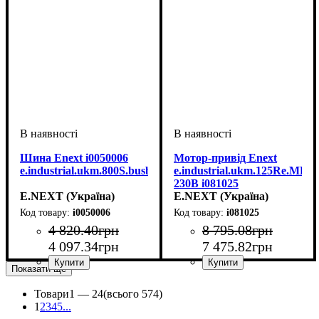
Шина Enext i0050006
Мотор-привід Enext
e.industrial.ukm.800S.busbar
e.industrial.ukm.125Re.MDX
230В i081025
E.NEXT (Україна)
E.NEXT (Україна)
i0050006
i081025
4 820
.
40
грн
8 795
.
08
грн
4 097
.
34
грн
7 475
.
82
грн
Показати ще
Обладнання
: аксесуар
Обладнання
Номінальний струм, А
: Мотор-
:
привод
125А
Товари
1 —
24
(всього 574)
1
2
3
4
5
...