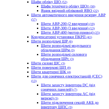
Шафи обліку ШО
(52)
Шафа технічого обліку ШОт
(30)
Ящик ввідний-обліковий ЯВО
(22)
Щити автоматичного введення резерву АВР
(57)
Щити АВР-200 (2 введення)
(19)
Щити АВР-300 (3 введення)
(13)
Щити АВР-400 (мотор-привод)
(25)
Конденсаторні установки ПКРП
(41)
Щити розподільчі ЩР
(6)
Щити розподільчі модульного
обладнання ЩРм
(3)
Щити розподільчі силового
обладнання ЩРс
(3)
Щити силові ЩС
(3)
Щити поверхові ЩП
(8)
Щити квартирні ЩК
(4)
Щити для сонячних електростанцій (СЕС)
(13)
Щити захисту інвертора DC (від
сонячних панелей)
(7)
Щити захисту інвертора AC (від
мережі)
(3)
Щити підключення секцій АКБ до
інвертору ЩПС
(3)