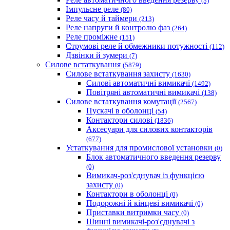
(3)
Імпульсне реле
(80)
Реле часу й таймери
(213)
Реле напруги й контролю фаз
(264)
Реле проміжне
(151)
Струмові реле й обмежники потужності
(112)
Дзвінки й зумери
(7)
Силове встаткування
(5879)
Силове встаткування захисту
(1630)
Силові автоматичні вимикачі
(1492)
Повітряні автоматичні вимикачі
(138)
Силове встаткування комутації
(2567)
Пускачі в оболонці
(54)
Контактори силові
(1836)
Аксесуари для силових контакторів
(677)
Устаткування для промислової установки
(0)
Блок автоматичного введення резерву
(0)
Вимикач-роз'єднувач із функцією
захисту
(0)
Контактори в оболонці
(0)
Подорожні й кінцеві вимикачі
(0)
Приставки витримки часу
(0)
Шинні вимикачі-роз'єднувачі з