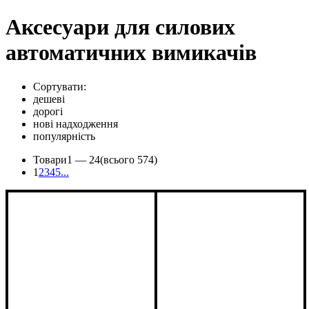
Аксесуари для силових
автоматичних вимикачів
Сортувати:
дешеві
дорогі
нові надходження
популярність
Товари
1 —
24
(всього 574)
1
2
3
4
5
...