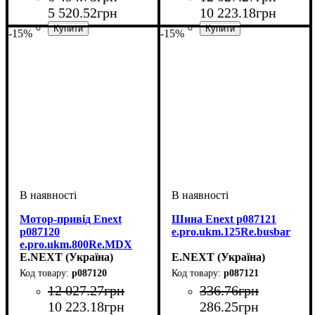
5 520
.
52
грн
10 223
.
18
грн
-15%
-15%
Обладнання
Серія
: Re PRO
: Мотор-
Обладнання
Серія
: Re PRO
: Мотор-
привод
привод
Мотор-привід Enext
Шина Enext p087121
p087120
e.pro.ukm.125Re.busbar
e.pro.ukm.800Re.MDX
230В
E.NEXT (Україна)
E.NEXT (Україна)
p087120
p087121
12 027
.
27
грн
336
.
76
грн
10 223
.
18
грн
286
.
25
грн