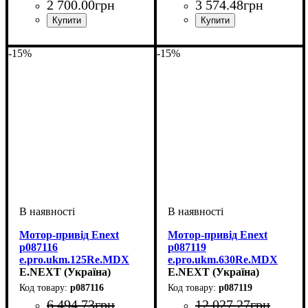
2 700
.
00
грн
3 574
.
48
грн
Аксесуари
Обладнання
Серія
: ВА77-1
: Шина
: аксесуар
Аксесуари
Обладнання
: рукоятка
: аксесуар
перехідна
-15%
-15%
Мотор-привід Enext
Мотор-привід Enext
p087116
p087119
e.pro.ukm.125Re.MDX
e.pro.ukm.630Re.MDX
230В
E.NEXT (Україна)
230В
E.NEXT (Україна)
p087116
p087119
6 494
.
73
грн
12 027
.
27
грн