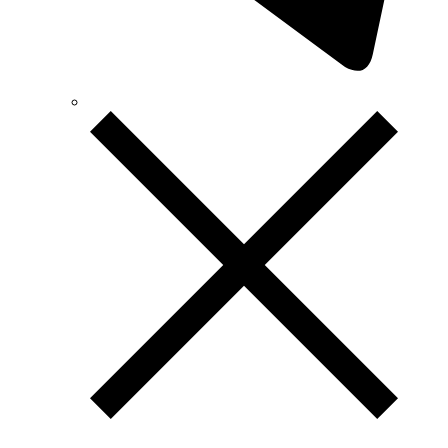
Tense (Туреччина)
Terneo (Україна)
Testboy (Німеччина)
UEC (Україна)
UEK (Україна)
Vargo (Україна)
Vector VS
Vimar (Італія)
Volter (Україна)
Volterm (Україна)
Wago (Німеччина)
Wallbox (Іспанія)
WURTH (Німеччина)
Zubr (Україна)
АС Привод (Україна)
АСКО-УКРЕМ (Україна)
Білмакс
Запорізький завод кольорових металів (ЗЗКМ)
Каблекс Одеса
Мегомметр (Україна)
Новатек-Електро (Україна)