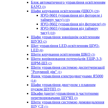
Блок автоматичного управління освітленням
БАУО
(3)
Шафи керування освітленням (ШКО)
(29)
ЯУО-9601 (управління від фотореле і
таймеру часу)
(10)
ЯУО-9602 (управління від фотореле)
(9)
ЯУО-9603 (управління від таймеру
часу)
(10)
Шафи управління зовнішнім освітленням
ШУЗО
(2)
Щит управління LED-освітленням ЩУО-
LED
(6)
Щити керування освітленням ЩКО
(3)
Щити вирівнювання потенціалів ЕЩР-3-3;
ЩРМ-ШЗ
(2)
Щити управління системою диспетчеризації
"Розумний дім"
(1)
Ящик управління електродвигунами Я5000
(14)
Шафи управління двигуном з плавним
пуском ШУПП
(3)
Шкафи (щити) управління із частотними
перетворювачами ШУЧП
(3)
Щити управління системою димовидалення
ЩУ СД
(1)