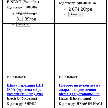
E.NEXT (Україна)
A0150110014
i0060002
2 874
.
26
грн
955
.
16
грн
811
.
89
грн
Аксесуари
Обладнання
Номінальний струм, А
Серія
: ukm
: рукоятка
: аксесуар
:
100
Шина перехідна ШП
Поворотна рукоятка на
630А (луджена мідь,
апарат з подовженою
комплект 3 шт.) (уп.)
віссю для установки на
ElectrO (Україна)
двері x160
Hager (Німеччина)
SHP630
HXA031H-HAGER