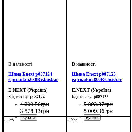
Шина Enext p087124
Шина Enext p087125
e.pro.ukm.630Re.busbar
e.pro.ukm.800Re.busbar
E.NEXT (Україна)
E.NEXT (Україна)
p087124
p087125
4 209
.
56
грн
5 893
.
37
грн
3 578
.
13
грн
5 009
.
36
грн
-15%
-15%
Обладнання
Серія
: Re PRO
: Шина
Обладнання
Серія
: Re PRO
: Шина