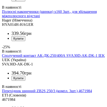
Полюсні наконечники (шинки) x160 3шт., для збільшення
міжполюсного відстані
Hager (Німеччина)
HYA014H-HAGER
339
.
56
грн
-25%
Сполучений контакт АК-ДК-250/400А SVA30D-AK-DK-1 IEK
UEK (Україна)
SVA30D-AK-DK-1
394
.
70
грн
Перехідник шинний ZB2S 250/3 (компл. 3шт.) 4671984
ETI (Словенія)
4671984