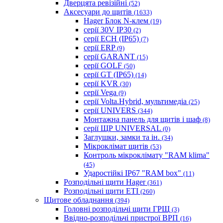
Дверцята ревізійні
(52)
Аксесуари до щитів
(1633)
Hager Блок N-клем
(19)
серії 30V IP30
(2)
серії ECH (IP65)
(7)
серії ERP
(9)
серії GARANT
(15)
серії GOLF
(50)
серії GT (IP65)
(14)
серії KVR
(30)
серії Vega
(9)
серії Volta.Hybrid, мультимедіа
(25)
серії UNIVERS
(344)
Монтажна панель для щитів і шаф
(8)
серії ЩР UNIVERSAL
(0)
Заглушки, замки та ін.
(34)
Мікроклімат щитів
(53)
Контроль мікроклімату "RAM klima"
(45)
Ударостійкі IP67 "RAM box"
(11)
Розподільні щити Hager
(361)
Розподільні щити ETI
(260)
Щитове обладнання
(394)
Головні розподільчі щити ГРЩ
(3)
Ввідно-розподільчі пристрої ВРП
(16)