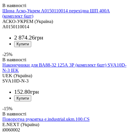
Шина Аско-Укрем A0150110014 перехідна ШП 400A
(комплект 6шт)
АСКО-УКРЕМ (Україна)
A0150110014
2 874
.
26
грн
-25%
Наконечники для ВА88-32 125А 3Р (комплект 6шт) SVA10D-
N-3 IEK
UEK (Україна)
SVA10D-N-3
152
.
80
грн
-15%
Поворотна рукоятка e.industrial.ukm.100.CS
E.NEXT (Україна)
i0060002