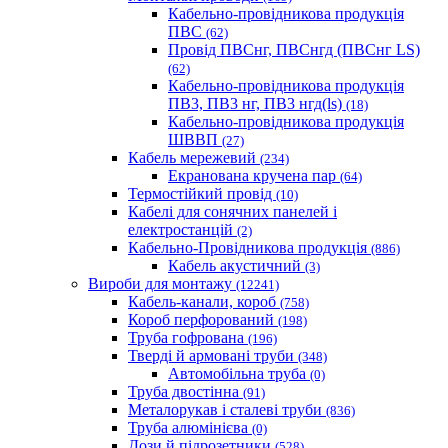
Кабельно-провідникова продукція
ПВС
(62)
Провід ПВСнг, ПВСнгд (ПВСнг LS)
(62)
Кабельно-провідникова продукція
ПВ3, ПВ3 нг, ПВ3 нгд(ls)
(18)
Кабельно-провідникова продукція
ШВВП
(27)
Кабель мережевий
(234)
Екранована кручена пар
(64)
Термостійкий провід
(10)
Кабелі для сонячних панелей і
електростанцій
(2)
Кабельно-Провідникова продукція
(886)
Кабель акустичний
(3)
Вироби для монтажу
(12241)
Кабель-канали, короб
(758)
Короб перфорований
(198)
Труба гофрована
(196)
Тверді й армовані труби
(348)
Автомобільна труба
(0)
Труба двостінна
(91)
Металорукав і сталеві труби
(836)
Труба алюмінієва
(0)
Дози й підрозетники
(528)