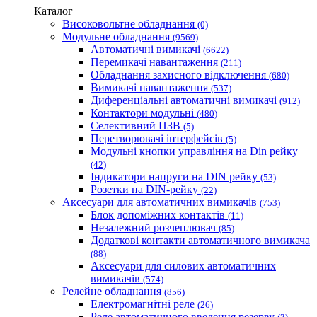
Каталог
Одескабель Одеський кабельний завод
Високовольтне обладнання
(0)
Промфактор
Модульне обладнання
(9569)
Термофіт
Автоматичні вимикачі
(6622)
Укренерго-Альянс (Україна)
Перемикачі навантаження
(211)
Обладнання захисного відключення
(680)
Вимикачі навантаження
(537)
Диференціальні автоматичні вимикачі
(912)
Контактори модульні
(480)
Селективний ПЗВ
(5)
Перетворювачі інтерфейсів
(5)
Модульні кнопки управління на Din рейку
(42)
Індикатори напруги на DIN рейку
(53)
Розетки на DIN-рейку
(22)
Аксесуари для автоматичних вимикачів
(753)
Блок допоміжних контактів
(11)
Незалежний розчеплювач
(85)
Додаткові контакти автоматичного вимикача
(88)
Аксесуари для силових автоматичних
вимикачів
(574)
Релейне обладнання
(856)
Електромагнітні реле
(26)
Реле автоматичного введення резерву