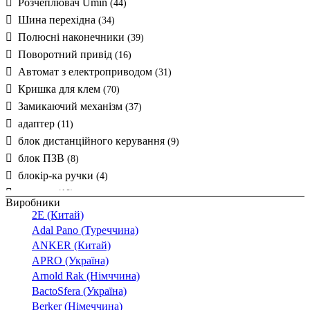
Розчеплювач Umin
(44)
Шина перехідна
(34)
Полюсні наконечники
(39)
Поворотний привід
(16)
Автомат з електроприводом
(31)
Кришка для клем
(70)
Замикаючий механізм
(37)
адаптер
(11)
блок дистанційного керування
(9)
блок ПЗВ
(8)
блокір-ка ручки
(4)
затиски
(10)
Виробники
клеми
(10)
2E (Китай)
панелі
(7)
Adal Pano (Туреччина)
перегородки
ANKER (Китай)
(9)
APRO (Україна)
реле
(7)
Arnold Rak (Німччина)
рукоятка
(64)
BactoSfera (Україна)
сполучений контакт
(2)
Berker (Німеччина)