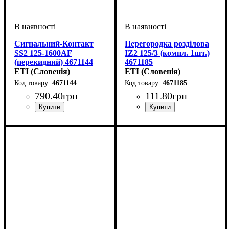
Сигнальний-Контакт
Перегородка розділова
SS2 125-1600AF
IZ2 125/3 (компл. 1шт.)
(перекидний) 4671144
4671185
ETI (Словенія)
ETI (Словенія)
4671144
4671185
790
.
40
грн
111
.
80
грн
Аксесуари
Обладнання
: Аварійний
: аксесуар
Аксесуари
Обладнання
: перегородки
: аксесуар
контакт