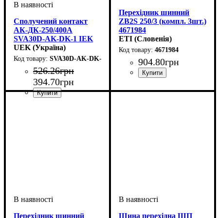
Перехідник шинний
Сполучений контакт
ZB2S 250/3 (компл. 3шт.)
АК-ДК-250/400А
4671984
SVA30D-AK-DK-1 IEK
ETI (Словенія)
UEK (Україна)
4671984
SVA30D-AK-DK-1
904
.
80
грн
526
.
26
грн
394
.
70
грн
Аксесуари
Обладнання
: Шина
: аксесуар
перехідна
Аксесуари
Обладнання
: сполучений
: аксесуар
контакт
Перехідник шинний
Шина перехідна ШП