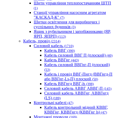
Щити управління теплопостачанням ЩТП
(1)
Станції управління насосним агрегатом
"КАСКАД-К"
(7)
Щитки освітлення для виробничих і
суспільних будинків
(3)
Ящик з рубильником і запобіжниками (ЯР,
ЯРП, ЯПРП)
(113)
Кабель, провід
(2314)
Силовий кабель
(1710)
Кабель ВВГ
(390)
Кабель силовий ВВГ П (плоский)
(40)
Кабель ВВГнг
(443)
Кабель силовий ВВГнг-П (плоский)
(53)
Кабель і провід ВВГ-Пнгд (ВВГнгд-П
або ВВГнг-Ls-П) плоский
(50)
Кабель ВВГнгд ВВГ-ls
(398)
Силовий кабель АВВГ АВВГ-П
(145)
Силовий кабель АВВГнг, АВВГнгд
(LS)
(189)
Контрольні кабелі
(47)
Кабель контрольний мідний КВВГ,
КВВГнг, КВВГнгд (КВВГнг ls)
(47)
Монтажні проводи
(169)