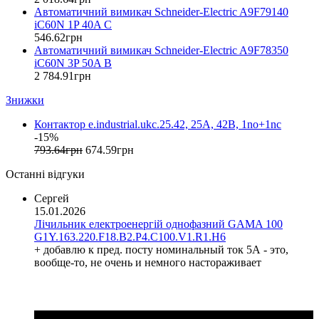
ETREL (Словенія)
Автоматичний вимикач Schneider-Electric A9F79140
Evrosvet (Україна)
iC60N 1P 40A C
Extherm (Німеччина)
546
.
62
грн
Автоматичний вимикач Schneider-Electric A9F78350
F&F (Польща)
iC60N 3P 50A B
FRER (Італія)
2 784
.
91
грн
FS (Україна)
Знижки
Galkat (Україна)
GAMA (Україна)
Контактор e.industrial.ukc.25.42, 25A, 42В, 1no+1nc
GENERICA (Китай)
-15%
Gewiss (Італія)
793
.
64
грн
674
.
59
грн
Ginlong Solis (Китай)
Останні відгуки
GreenVision (Китай)
Hager (Німеччина)
Сергей
Haupa (Німеччина)
15.01.2026
Лічильник електроенергій однофазний GAMA 100
HD Hyundai Electric (Корея)
G1Y.163.220.F18.B2.P4.C100.V1.R1.H6
Hemstedt (Німеччина)
+ добавлю к пред. посту номинальный ток 5А - это,
Horoz Electric (Туреччина)
вообще-то, не очень и немного настораживает
Huawei (Китай)
IME (Італія)
Install Group (Україна)