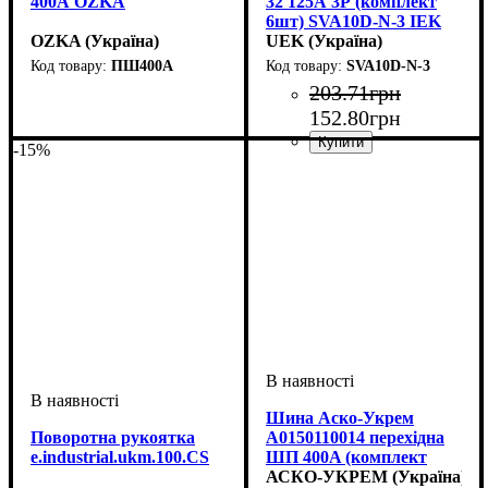
400А OZKA
32 125А 3Р (комплект
6шт) SVA10D-N-3 IEK
OZKA (Україна)
UEK (Україна)
ПШ400А
SVA10D-N-3
Аксесуари
Обладнання
Номінальний струм, А
: Шина
: аксесуар
:
203
.
71
грн
перехідна
400
152
.
80
грн
-15%
Аксесуари
Обладнання
: Полюсні
: аксесуар
наконечники
Шина Аско-Укрем
Поворотна рукоятка
A0150110014 перехідна
e.industrial.ukm.100.CS
ШП 400A (комплект
6шт)
АСКО-УКРЕМ (Україна)