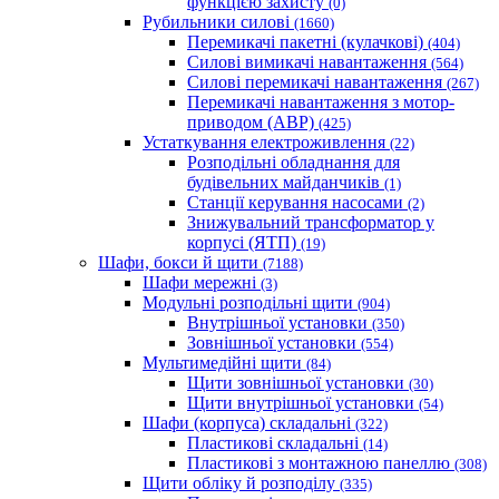
функцією захисту
(0)
Рубильники силові
(1660)
Перемикачі пакетні (кулачкові)
(404)
Силові вимикачі навантаження
(564)
Cилові перемикачі навантаження
(267)
Перемикачі навантаження з мотор-
приводом (АВР)
(425)
Устаткування електроживлення
(22)
Розподільні обладнання для
будівельних майданчиків
(1)
Станції керування насосами
(2)
Знижувальний трансформатор у
корпусі (ЯТП)
(19)
Шафи, бокси й щити
(7188)
Шафи мережні
(3)
Модульні розподільні щити
(904)
Внутрішньої установки
(350)
Зовнішньої установки
(554)
Мультимедійні щити
(84)
Щити зовнішньої установки
(30)
Щити внутрішньої установки
(54)
Шафи (корпуса) складальні
(322)
Пластикові складальні
(14)
Пластикові з монтажною панеллю
(308)
Щити обліку й розподілу
(335)