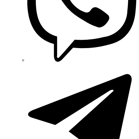
PYLONTECH (Китай)
Radpol (Польща)
Raut (Україна)
Reliance (Україна)
REM POWER (Словенія)
Schneider-Electric (Франція)
Selec (Індія)
SEZ (Словаччина)
Siemens (Німеччина)
Smart-MAIC
Socomec (Франція)
SOFAR (Китай)
Sungrow (Китай)
TAB (Словенія)
Takel (УкраЇна)
Technoelectric (Італія)
Technosystems (Україна)
TEKPAN (Туреччина)
TeleTec (Україна)
TEM (Словенія)