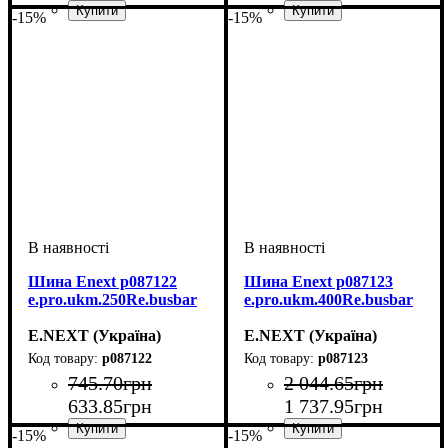
-15%
-15%
Обладнання
Серія
: Re PRO
: Мотор-
Обладнання
Серія
: Re PRO
: Шина
привод
Шина Enext p087122
Шина Enext p087123
e.pro.ukm.250Re.busbar
e.pro.ukm.400Re.busbar
E.NEXT (Україна)
E.NEXT (Україна)
p087122
p087123
745
.
70
грн
2 044
.
65
грн
633
.
85
грн
1 737
.
95
грн
-15%
-15%
Обладнання
Серія
: Re PRO
: Шина
Обладнання
Серія
: Re PRO
: Шина