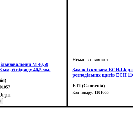
ільнювальний M 40, ⌀
8 мм, ⌀ відводу 40,5 мм.
Замок із ключем ECH-Lk дл
розподільних щитів ECH 11
ія)
ETI (Словенія)
01057
1101065
0
грн
Тип виробу
Аксесуари
Серія
: ECH
: замок
: аксесуар
сальники
 аксесуар