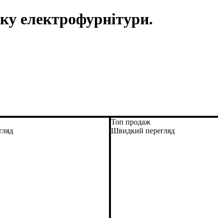
ку електрофурнітури.
Топ продаж
гляд
Швидкий перегляд