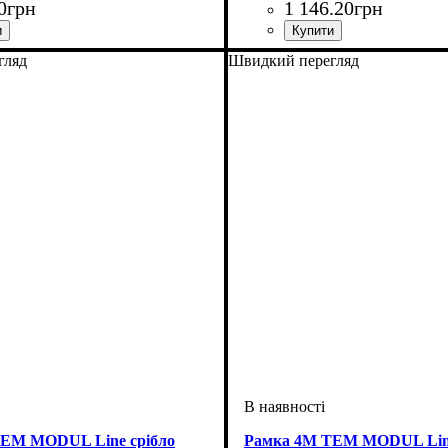
0
грн
1 146
.
20
грн
фурнітури
ісць рамок
: рамка 4х2м
: Рамки
Тип електрофурнітури
Кількість місць рамок
Серія
Колір
: Line
: Чорний
: 7 мод
: Рамк
гляд
Швидкий перегляд
EM MODUL Line срібло
Рамка 4М TEM MODUL Line