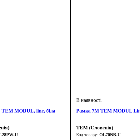
 ТЕМ MODUL, line, біла
Рамка 7М TEM MODUL Lin
нія)
TEM (Словенія)
L28PW-U
OL70NB-U