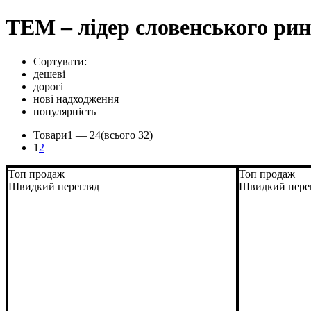
ТЕМ – лідер словенського рин
Сортувати:
дешеві
дорогі
нові надходження
популярність
Товари
1 —
24
(всього 32)
1
2
Топ продаж
Топ продаж
Швидкий перегляд
Швидкий пере