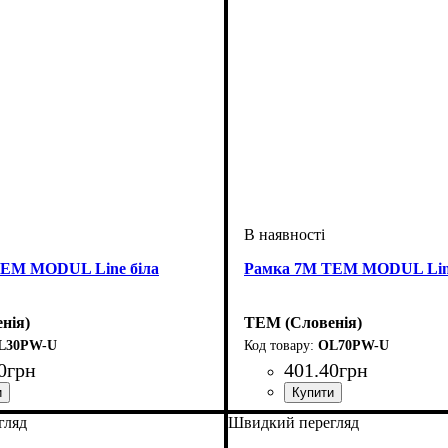
TEM MODUL Line біла
Рамка 7М TEM MODUL Line
нія)
TEM (Словенія)
L30PW-U
OL70PW-U
0
грн
401
.
40
грн
фурнітури
ісць рамок
: 3 поста
: Рамки
Тип електрофурнітури
Кількість місць рамок
Серія
Колір
: Line
: Білий
: 7 мод
: Рамк
гляд
Швидкий перегляд