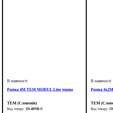
Рамка 4М TEM MODUL Line чорна
Рамка 4х2М
TEM (Словенія)
TEM (Слове
OL40NB-U
O