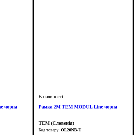
e чорна
Рамка 2М TEM MODUL Line чорна
TEM (Словенія)
OL20NB-U