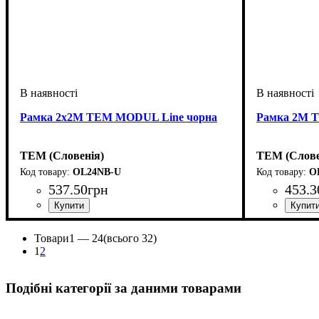
Рамка 2х2М TEM MODUL Line чорна
Рамка 2М T
TEM (Словенія)
TEM (Слове
OL24NB-U
O
537
.
50
грн
453
.
3
Тип електрофурнітури
Кількість місць рамок
Серія
Колір
: Line
: Чорний
: рамка 2х2м
: Рамки
Тип електро
Кількість м
Серія
Колір
: Line
: Срібл
Товари
1 —
24
(всього 32)
1
2
Подібні категорії за даними товарами