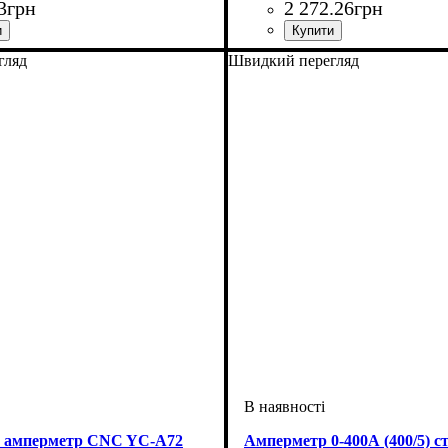
3
грн
2 272
.
26
грн
: Амперметр
гляд
Швидкий перегляд
 амперметр CNC YC-А72
Амперметр 0-400А (400/5) с