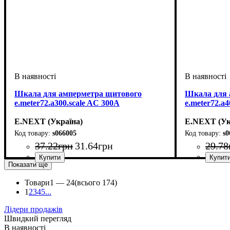
Шкала для амперметра щитового
Шкала для 
e.meter72.a300.scale AC 300A
e.meter72.a4
E.NEXT (Україна)
E.NEXT (Ук
s066005
s0
37
.
22
грн
31
.
64
грн
29
.
78
Показати ще
Товари
1 —
24
(всього 174)
1
2
3
4
5
...
Лідери продажів
Швидкий перегляд