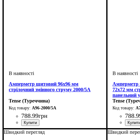
Амперметр щитовий 96х96 мм
Амперметр 0
стрілочний змінного струму 2000/5А
72х72 мм ст
панельний 
Tense (Туреччина)
Tense (Туре
A96-2000/5A
A
788
.
99
грн
788
.
9
Швидкий перегляд
Швидкий пере