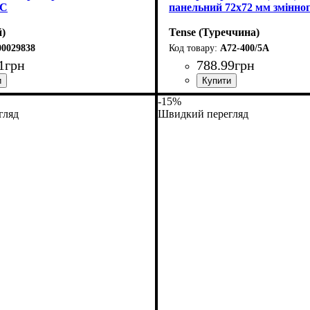
АС
панельний 72х72 мм змінно
)
Tense (Туреччина)
00029838
A72-400/5A
1
грн
788
.
99
грн
: Амперметр
-15%
гляд
Швидкий перегляд