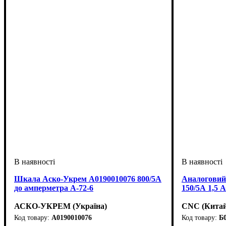
Шкала Аско-Укрем A0190010076 800/5А
Аналоговий
до амперметра А-72-6
150/5А 1,5 
АСКО-УКРЕМ (Україна)
CNC (Китай
A0190010076
Б