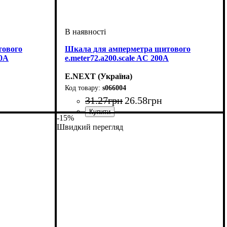
тового
Шкала для амперметра щитового
00A
e.meter72.a200.scale AC 200A
E.NEXT (Україна)
s066004
31
.
27
грн
26
.
58
грн
-15%
Швидкий перегляд