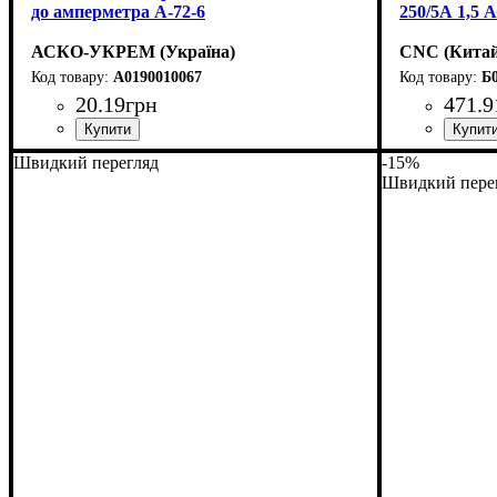
до амперметра А-72-6
250/5А 1,5 
АСКО-УКРЕМ (Україна)
CNC (Китай
A0190010067
Б
20
.
19
грн
471
.
9
Обладнання
Швидкий перегляд
-15%
Швидкий пере