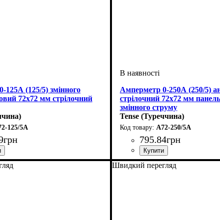
-125А (125/5) змінного
Амперметр 0-250А (250/5) а
овий 72х72 мм стрілочний
стрілочний 72х72 мм панел
змінного струму
ччина)
Tense (Туреччина)
72-125/5A
A72-250/5A
9
грн
795
.
84
грн
гляд
Швидкий перегляд