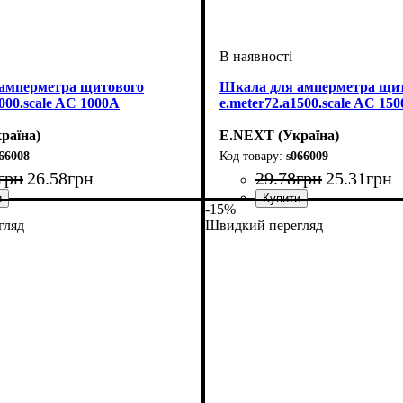
амперметра щитового
Шкала для амперметра щи
1000.scale AC 1000A
e.meter72.a1500.scale AC 15
раїна)
E.NEXT (Україна)
66008
s066009
грн
26
.
58
грн
29
.
78
грн
25
.
31
грн
-15%
гляд
Швидкий перегляд