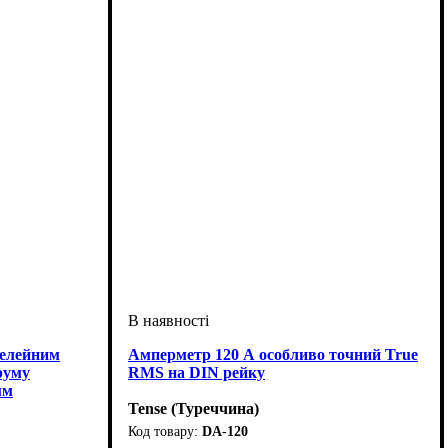
релейним
Амперметр 120 А особливо точний True
руму
RMS на DIN рейку
мм
Tense (Туреччина)
DA-120