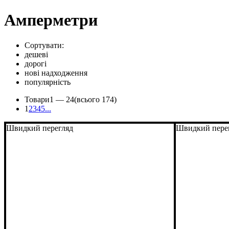
Амперметри
Сортувати:
дешеві
дорогі
нові надходження
популярність
Товари
1 —
24
(всього 174)
1
2
3
4
5
...
Швидкий перегляд
Швидкий пере