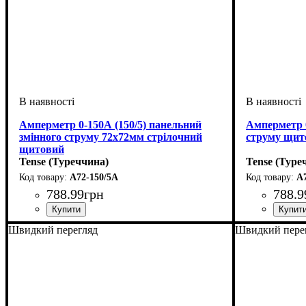
Амперметр 0-150А (150/5) панельний
Амперметр 0
змінного струму 72х72мм стрілочний
струму щит
щитовий
Tense (Туреччина)
Tense (Туре
A72-150/5A
A
788
.
99
грн
788
.
9
Швидкий перегляд
Швидкий пере