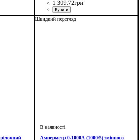
1 309
.
72
грн
Швидкий перегляд
трілочний
Амперметр 0-1000А (1000/5) змінного