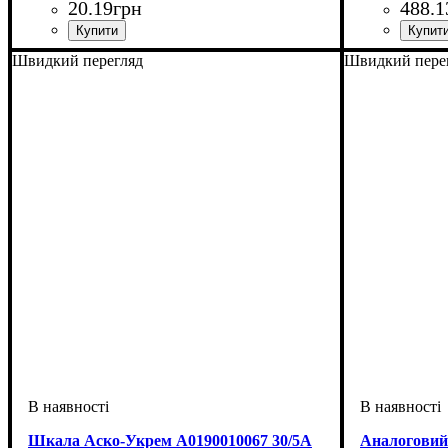
20
.
19
грн
488
.
1
Обладнання
Швидкий перегляд
Швидкий пере
Шкала Аско-Укрем A0190010067 30/5А
Аналоговий