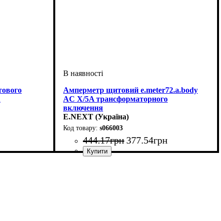
тового
Амперметр щитовий e.meter72.a.body
A
AC X/5A трансформаторного
включення
E.NEXT (Україна)
s066003
444
.
17
грн
377
.
54
грн