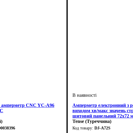
 амперметр CNC YC-А96
Амперметр електронний з 
АС
виходом хв/макс значень ст
щитовий панельний 72х72 
)
Tense (Туреччина)
00038396
DJ-A72S