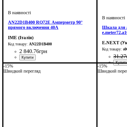
AN22D1B400 RQ72E Амперметр 90°
прямого включення 40A
Шкала для 
e.meter72.a
IME (Італія)
E.NEXT (Ук
AN22D1B400
s0
2 840
.
76
грн
31
.
27
-15%
-15%
Швидкий перегляд
Швидкий пере