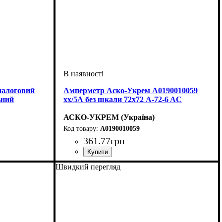
налоговий
Амперметр Аско-Укрем A0190010059
ьний
хх/5А без шкали 72х72 A-72-6 AС
АСКО-УКРЕМ (Україна)
A0190010059
361
.
77
грн
Швидкий перегляд