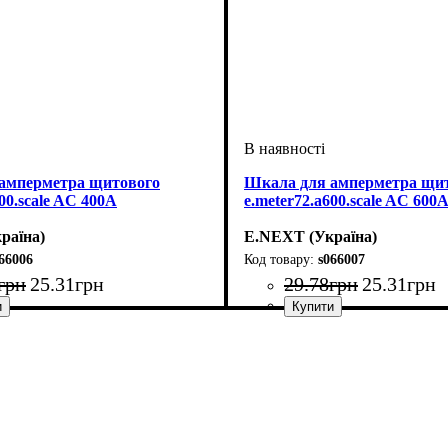
амперметра щитового
Шкала для амперметра щи
00.scale AC 400A
e.meter72.a600.scale AC 600
раїна)
E.NEXT (Україна)
66006
s066007
грн
25
.
31
грн
29
.
78
грн
25
.
31
грн