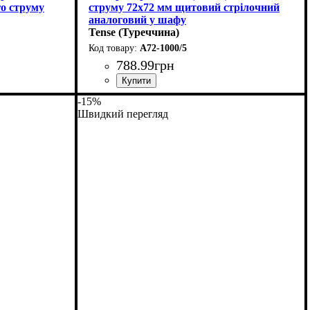
го струму
струму 72х72 мм щитовий стрілочний
аналоговий у шафу
Tense (Туреччина)
A72-1000/5
788
.
99
грн
-15%
Швидкий перегляд