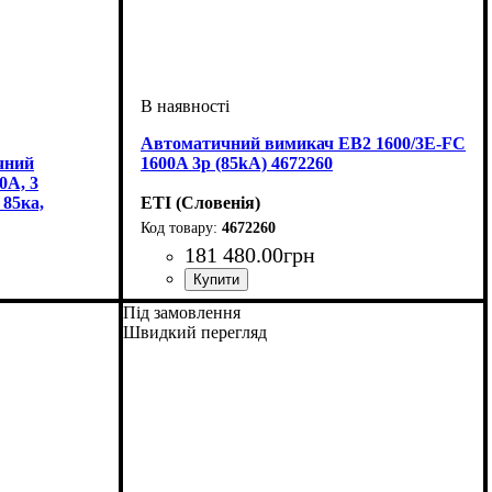
Автоматичний вимикач EB2 1600/3E-FC
чний
1600A 3p (85kA) 4672260
0А, 3
 85ка,
ETI (Словенія)
4672260
181 480
.
00
грн
Обладнання
Номінальний струм, А
Кількість полюсів
Вимикаюча здатність, kA
Розчіплювач
Серія
: EB2
: тепловий і електромагнітний
: автомат
: 3
: 1600
: 85
Під замовлення
(ТМ)
I)
Швидкий перегляд