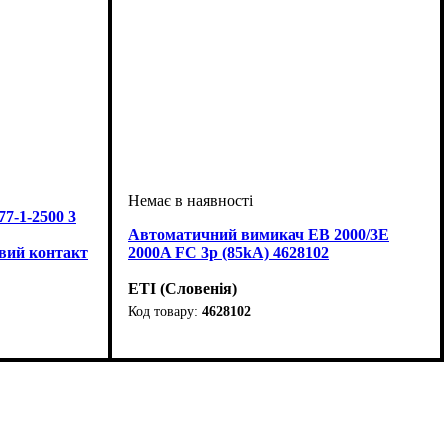
7-1-2500 3
Автоматичний вимикач EB 2000/3E
вий контакт
2000A FC 3p (85kA) 4628102
ETI (Словенія)
4628102
тромагнітний
Обладнання
Номінальний струм, А
Кількість полюсів
Вимикаюча здатність, kA
Розчіплювач
Серія
: ЕВ
: електронний (LSI)
: автомат
: 3
: 2000
: 85