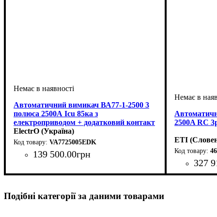
Автоматичний вимикач ВА77-1-2500 3
полюса 2500А Icu 85ка з
Автоматичн
електроприводом + додатковий контакт
2500A RC 3p
ElectrO (Україна)
ETI (Словен
VA7725005EDK
46
139 500
.
00
грн
327 9
Обладнання
Номінальний струм, А
Кількість полюсів
Вимикаюча здатність, kA
Розчіплювач
Серія
: ВА77-1
: тепловий і електромагнітний
: автомат
: 3
: 2500
: 85
(ТМ)
Обладнання
Номінальний
Кількість п
Вимикаюча з
Розчіплювач
Серія
: ЕВ
Подібні категорії за даними товарами