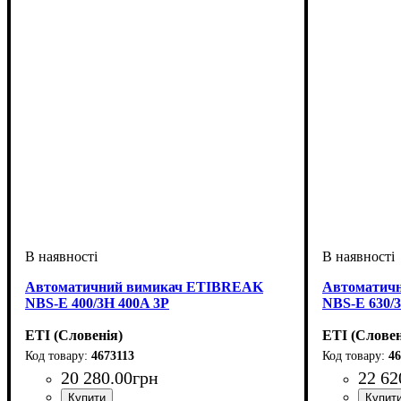
Автоматичний вимикач ETIBREAK
Автоматич
NBS-E 400/3H 400A 3P
NBS-E 630/
ETI (Словенія)
ETI (Словен
4673113
46
20 280
.
00
грн
22 62