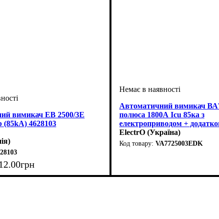
Автоматичний вимикач ВА7
ий вимикач EB 2500/3E
полюса 1800А Icu 85ка з
 (85kA) 4628103
електроприводом + додатко
ElectrO (Україна)
ія)
VA7725003EDK
28103
Обладнання
Номінальний струм, А
Кількість полюсів
Вимикаюча здатність, kA
Розчіплювач
Серія
: ВА77-1
: тепловий і елек
: автомат
: 3
: 1800
: 85
(ТМ)
12
.
00
грн
 струм, А
олюсів
датність, kA
: електронний (LSI)
: автомат
: 3
: 2500
: 85