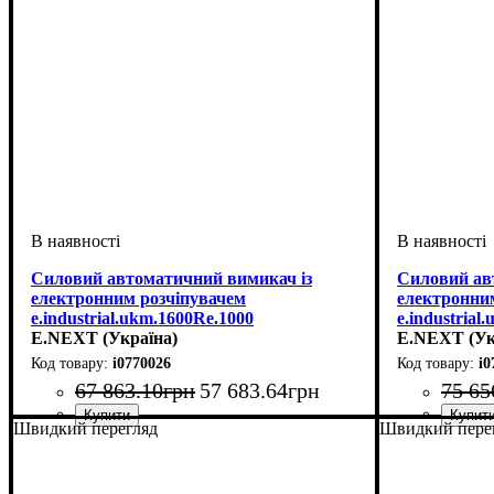
Силовий автоматичний вимикач із
Силовий ав
електронним розчіпувачем
електронни
e.industrial.ukm.1600Rе.1000
e.industrial
E.NEXT (Україна)
E.NEXT (Ук
i0770026
i0
67 863
.
10
грн
57 683
.
64
грн
75 65
Швидкий перегляд
Швидкий пере
Обладнання
Номінальний струм, А
Кількість полюсів
Вимикаюча здатність, kA
Розчіплювач
Серія
: ukm
: електронний (LSI)
: автомат
: 3
: 100
: 85
Обладнання
Номінальний
Кількість п
Вимикаюча з
Розчіплювач
Серія
: ukm