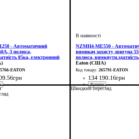
250 - Автоматичний
NZMH4-ME550 - Автомати
0А, 3 полюса,
вимикач захисту двигуна 55
атність 85ка, електронний
полюса, вимкнути.здатність
ч
А)
електронний розчіплювач
Eaton (США)
65766-EATON
265791-EATON
09
.
56
грн
134 190
.
16
грн
я
Швидкий перегляд
 струм, А
олюсів
датність, kA
: електронний (LSI)
: автомат
: 3
: 1250
: 85
Обладнання
Номінальний струм, А
Кількість полюсів
Струм
Вимикаюча здатність, kA
Розчіплювач
Серія
: NZM4
: AC
: електронний (LS
: автомат
: 3
: 550
: 85
гляд