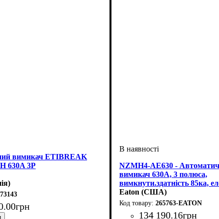
ний вимикач ETIBREAK
3H 630A 3P
NZMH4-AE630 - Автомати
вимикач 630А, 3 полюса,
ія)
вимкнути.здатність 85ка, е
розчіплювач
Eaton (США)
73143
265763-EATON
0
.
00
грн
134 190
.
16
грн