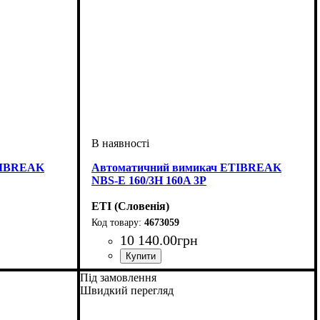
TIBREAK
Автоматичний вимикач ETIBREAK
NBS-E 160/3H 160A 3P
ETI (Словенія)
4673059
10 140
.
00
грн
I)
Обладнання
Номінальний струм, А
Кількість полюсів
Вимикаюча здатність, kA
Розчіплювач
Серія
: NBS
: тепловий і електромагнітний
: автомат
: 3
: 160
: 85
Під замовлення
(ТМ)
Швидкий перегляд