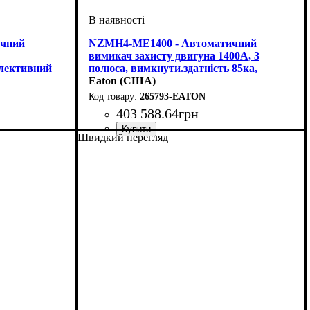
ичний
NZMH4-ME1400 - Автоматичний
вимикач захисту двигуна 1400А, 3
елективний
полюса, вимкнути.здатність 85ка,
електронний розчіплювач
Eaton (США)
265793-EATON
403 588
.
64
грн
Швидкий перегляд
I)
Обладнання
Номінальний струм, А
Кількість полюсів
Струм
Вимикаюча здатність, kA
Розчіплювач
Серія
: NZM4
: AC
: електронний (LSI)
: автомат
: 3
: 1400
: 85