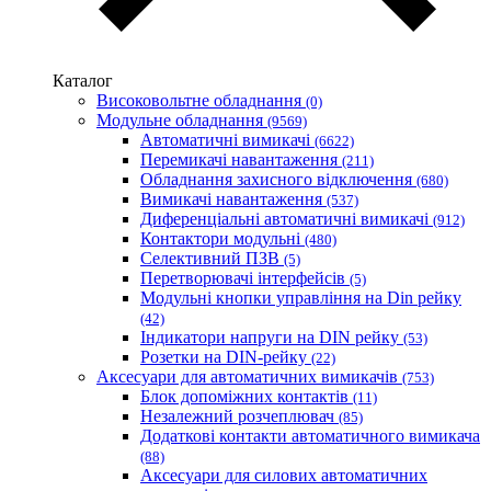
Мегомметр (Україна)
Новатек-Електро (Україна)
Одескабель Одеський кабельний завод
Каталог
Промфактор
Високовольтне обладнання
(0)
Термофіт
Модульне обладнання
(9569)
Укренерго-Альянс (Україна)
Автоматичні вимикачі
(6622)
Перемикачі навантаження
(211)
Обладнання захисного відключення
(680)
Вимикачі навантаження
(537)
Диференціальні автоматичні вимикачі
(912)
Контактори модульні
(480)
Селективний ПЗВ
(5)
Перетворювачі інтерфейсів
(5)
Модульні кнопки управління на Din рейку
(42)
Індикатори напруги на DIN рейку
(53)
Розетки на DIN-рейку
(22)
Аксесуари для автоматичних вимикачів
(753)
Блок допоміжних контактів
(11)
Незалежний розчеплювач
(85)
Додаткові контакти автоматичного вимикача
(88)
Аксесуари для силових автоматичних