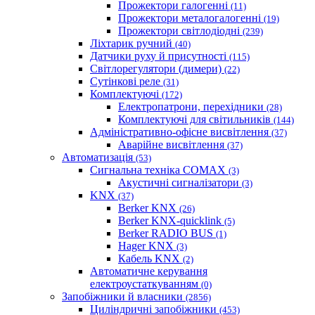
Прожектори галогенні
(11)
Прожектори металогалогенні
(19)
Прожектори світлодіодні
(239)
Ліхтарик ручний
(40)
Датчики руху й присутності
(115)
Світлорегулятори (димери)
(22)
Сутінкові реле
(31)
Комплектуючі
(172)
Електропатрони, перехідники
(28)
Комплектуючі для світильників
(144)
Адміністративно-офісне висвітлення
(37)
Аварійне висвітлення
(37)
Автоматизація
(53)
Сигнальна техніка COMAX
(3)
Акустичні сигналізатори
(3)
KNX
(37)
Berker KNX
(26)
Berker KNX-quicklink
(5)
Berker RADIO BUS
(1)
Hager KNX
(3)
Кабель KNX
(2)
Автоматичне керування
електроустаткуванням
(0)
Запобіжники й власники
(2856)
Циліндричні запобіжники
(453)