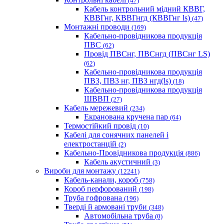
(47)
Кабель контрольний мідний КВВГ,
КВВГнг, КВВГнгд (КВВГнг ls)
(47)
Монтажні проводи
(169)
Кабельно-провідникова продукція
ПВС
(62)
Провід ПВСнг, ПВСнгд (ПВСнг LS)
(62)
Кабельно-провідникова продукція
ПВ3, ПВ3 нг, ПВ3 нгд(ls)
(18)
Кабельно-провідникова продукція
ШВВП
(27)
Кабель мережевий
(234)
Екранована кручена пар
(64)
Термостійкий провід
(10)
Кабелі для сонячних панелей і
електростанцій
(2)
Кабельно-Провідникова продукція
(886)
Кабель акустичний
(3)
Вироби для монтажу
(12241)
Кабель-канали, короб
(758)
Короб перфорований
(198)
Труба гофрована
(196)
Тверді й армовані труби
(348)
Автомобільна труба
(0)