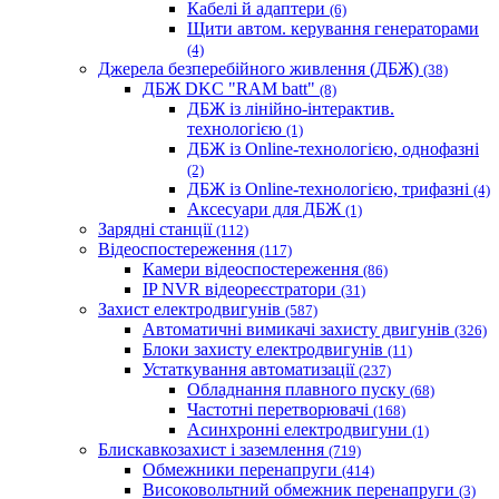
Кабелі й адаптери
(6)
Щити автом. керування генераторами
(4)
Джерела безперебійного живлення (ДБЖ)
(38)
ДБЖ DKC "RAM batt"
(8)
ДБЖ із лінійно-інтерактив.
технологією
(1)
ДБЖ із Online-технологією, однофазні
(2)
ДБЖ із Online-технологією, трифазні
(4)
Аксесуари для ДБЖ
(1)
Зарядні станції
(112)
Відеоспостереження
(117)
Камери відеоспостереження
(86)
IP NVR відеореєстратори
(31)
Захист електродвигунів
(587)
Автоматичні вимикачі захисту двигунів
(326)
Блоки захисту електродвигунів
(11)
Устаткування автоматизації
(237)
Обладнання плавного пуску
(68)
Частотні перетворювачі
(168)
Асинхронні електродвигуни
(1)
Блискавкозахист і заземлення
(719)
Обмежники перенапруги
(414)
Високовольтний обмежник перенапруги
(3)