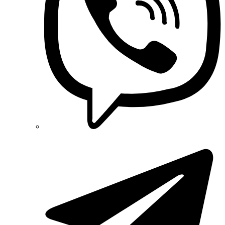
Plank Electrotechnic (Україна)
Pro'sKit (Тайвань)
PYLONTECH (Китай)
Radpol (Польща)
Raut (Україна)
Reliance (Україна)
REM POWER (Словенія)
Schneider-Electric (Франція)
Selec (Індія)
SEZ (Словаччина)
Siemens (Німеччина)
Smart-MAIC
Socomec (Франція)
SOFAR (Китай)
Sungrow (Китай)
TAB (Словенія)
Takel (УкраЇна)
Technoelectric (Італія)
Technosystems (Україна)
TEKPAN (Туреччина)