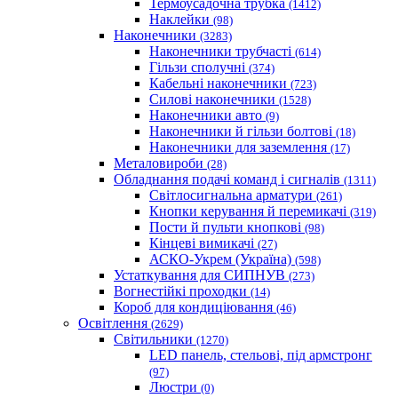
Термоусадочна трубка
(1412)
Наклейки
(98)
Наконечники
(3283)
Наконечники трубчасті
(614)
Гільзи сполучні
(374)
Кабельні наконечники
(723)
Силові наконечники
(1528)
Наконечники авто
(9)
Наконечники й гільзи болтові
(18)
Наконечники для заземлення
(17)
Металовироби
(28)
Обладнання подачі команд і сигналів
(1311)
Світлосигнальна арматури
(261)
Кнопки керування й перемикачі
(319)
Пости й пульти кнопкові
(98)
Кінцеві вимикачі
(27)
АСКО-Укрем (Україна)
(598)
Устаткування для СИПНУВ
(273)
Вогнестійкі проходки
(14)
Короб для кондиціювання
(46)
Освітлення
(2629)
Світильники
(1270)
LED панель, стельові, під армстронг
(97)
Люстри
(0)