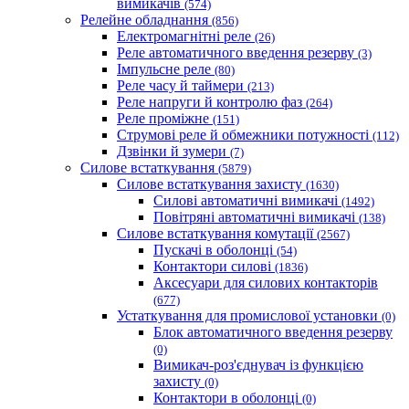
вимикачів
(574)
Релейне обладнання
(856)
Електромагнітні реле
(26)
Реле автоматичного введення резерву
(3)
Імпульсне реле
(80)
Реле часу й таймери
(213)
Реле напруги й контролю фаз
(264)
Реле проміжне
(151)
Струмові реле й обмежники потужності
(112)
Дзвінки й зумери
(7)
Силове встаткування
(5879)
Силове встаткування захисту
(1630)
Силові автоматичні вимикачі
(1492)
Повітряні автоматичні вимикачі
(138)
Силове встаткування комутації
(2567)
Пускачі в оболонці
(54)
Контактори силові
(1836)
Аксесуари для силових контакторів
(677)
Устаткування для промислової установки
(0)
Блок автоматичного введення резерву
(0)
Вимикач-роз'єднувач із функцією
захисту
(0)
Контактори в оболонці
(0)