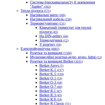
Система блискавкозахисту й заземлення
"Jupiter"
(302)
Тепла підлога
(571)
Нагрівальні мати
(180)
Нагрівальний кабель
(258)
Терморегулятори
(131)
Кімнатний термостат для теплої
підлоги
(45)
На DIN-рейку
(44)
Термодатчики
(12)
У розетку
(10)
Електрофурнітура
(4883)
Розетки та вимикачі
(1506)
Мультимедійні розетки-аудіо, відео, hdmi
(12)
Розетки та вимикачі Berker
(2031)
Berker Arsys
(7)
Berker K.1
(217)
Berker K.5
(159)
Berker Q.1
(53)
Berker Q.3
(44)
Berker Q.7
(60)
Berker R.1
(67)
Berker R.3
(45)
Berker R.8
(24)
Berker R.Classic
(51)