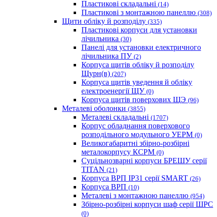
Пластикові складальні
(14)
Пластикові з монтажною панеллю
(308)
Щити обліку й розподілу
(335)
Пластикові корпуси для установки
лічильника
(30)
Панелі для установки електричного
лічильника ПУ
(2)
Корпуса щитів обліку й розподілу
Щурн(в)
(207)
Корпуса щитів уведення й обліку
електроенергії ЩУ
(0)
Корпуса щитів поверхових ЩЭ
(96)
Металеві оболонки
(3855)
Металеві складальні
(1707)
Корпус обладнання поверхового
розподільного модульного УЕРМ
(0)
Великогабаритні збірно-розбірні
металокорпусу КСРМ
(0)
Суцільнозварні корпуси БРЕШУ серії
TITAN
(21)
Корпуса ВРП IP31 серії SMART
(26)
Корпуса ВРП
(10)
Металеві з монтажною панеллю
(954)
Збірно-розбірні корпуси шаф серії ШРС
(0)