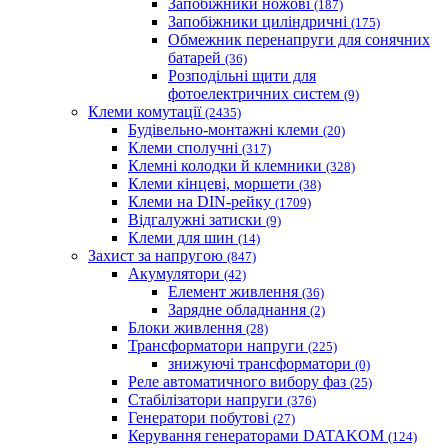
Запобіжники ножові
(187)
Запобіжники циліндричні
(175)
Обмежник перенапруги для сонячних
батарей
(36)
Розподільні щити для
фотоелектричних систем
(9)
Клеми комутації
(2435)
Будівельно-монтажні клеми
(20)
Клеми сполучні
(317)
Клемні колодки й клемники
(328)
Клеми кінцеві, моршети
(38)
Клеми на DIN-рейку
(1709)
Відгалужні затиски
(9)
Клеми для шин
(14)
Захист за напругою
(847)
Акумулятори
(42)
Елемент живлення
(36)
Зарядне обладнання
(2)
Блоки живлення
(28)
Трансформатори напруги
(225)
знижуючі трансформатори
(0)
Реле автоматичного вибору фаз
(25)
Стабілізатори напруги
(376)
Генератори побутові
(27)
Керування генераторами DATAKOM
(124)