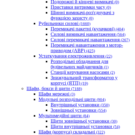
Подорожні й кінцеві вимикачі
(0)
Приставки витримки часу
(0)
Шинні вимикачі-роз'єднувачі з
функцією захисту
(0)
Рубильники силові
(1660)
Перемикачі пакетні (кулачкові)
(404)
Силові вимикачі навантаження
(564)
Cилові перемикачі навантаження
(267)
Перемикачі навантаження з мотор-
приводом (АВР)
(425)
Устаткування електроживлення
(22)
Розподільні обладнання для
будівельних майданчиків
(1)
Станції керування насосами
(2)
Знижувальний трансформатор у
корпусі (ЯТП)
(19)
Шафи, бокси й щити
(7188)
Шафи мережні
(3)
Модульні розподільні щити
(904)
Внутрішньої установки
(350)
Зовнішньої установки
(554)
Мультимедійні щити
(84)
Щити зовнішньої установки
(30)
Щити внутрішньої установки
(54)
Шафи (корпуса) складальні
(322)