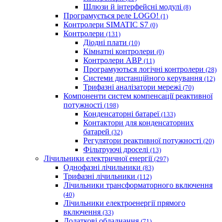
Шлюзи й інтерфейсні модулі
(8)
Програмується реле LOGO!
(1)
Контролери SIMATIC S7
(0)
Контролери
(131)
Діодні плати
(10)
Кімнатні контролери
(0)
Контролери АВР
(11)
Програмуються логічні контролери
(28)
Системи дистанційного керування
(12)
Трифазні аналізатори мережі
(70)
Компоненти систем компенсації реактивної
потужності
(198)
Конденсаторні батареї
(133)
Контактори для конденсаторних
батарей
(32)
Регулятори реактивної потужності
(20)
Фільтруючі дроселі
(13)
Лічильники електричної енергії
(297)
Однофазні лічильники
(83)
Трифазні лічильники
(112)
Лічильники трансформаторного включення
(40)
Лічильники електроенергії прямого
включення
(33)
Додаткові обладнання
(71)