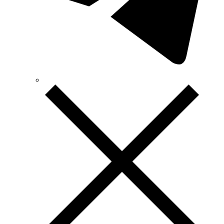
TeleTec (Україна)
TEM (Словенія)
Tense (Туреччина)
Terneo (Україна)
Testboy (Німеччина)
UEC (Україна)
UEK (Україна)
Vargo (Україна)
Vector VS
Vimar (Італія)
Volter (Україна)
Volterm (Україна)
Wago (Німеччина)
Wallbox (Іспанія)
WURTH (Німеччина)
Zubr (Україна)
АС Привод (Україна)
АСКО-УКРЕМ (Україна)
Білмакс
Запорізький завод кольорових металів (ЗЗКМ)
Каблекс Одеса