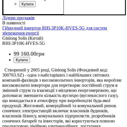
Потужність (кВт)
Діапазон напруги MPPT
Форма вихідної напруги
Вихідна напруга
Передача даних
Наявність цифрового дисплея
Робота з АКБ
: Літій-іонні
: RS485
: 380В /
: 10
:
:
:
200-850
Чистая синусоида
400В
Так
Лідери продажів
Гібридний інвертор RHI-3P10K-HVES-5G для систем
збереження енергії
Ginlong Solis (Китай)
RHI-3P10K-HVES-5G
99 160
.
00
грн
Створений у 2005 році, Ginlong Solis (Фондовий код:
300763.SZ) - одна з найстаріших і найбільших світових
компанiй-фахівців з високовольтних інверторiв, яка виробляє
високовольтнi інвертори для перетворяє постійний струм в
змінний струм та взаємодії з місцевою енергомережею, що
допомагає зменшити кількість вуглецю (вуглекислого газу),
що викидається в атмосферу при виробництві будь-якої
продукції. Житловий, комерційний та комунальний ринок
сонячних электростанцiй включає власників будинків,
власників бізнесу, комунальних підприємств, розробників
сонячних батарей та інвесторів, які користуються повною
продуктовою лінійкою ультранадійних, доступних,