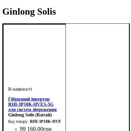
Ginlong Solis
Гібридний інвертор
RHI-3P10K-HVES-5G
для систем збереження
енергії
Ginlong Solis (Китай)
RHI-3P10K-HVES-5G
99 160
.
00
грн