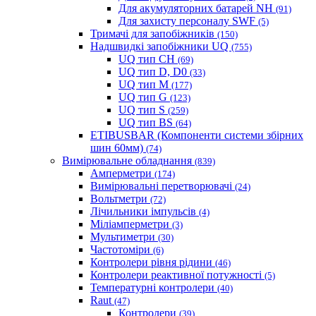
Для акумуляторних батарей NH
(91)
Для захисту персоналу SWF
(5)
Тримачі для запобіжників
(150)
Надшвидкі запобіжники UQ
(755)
UQ тип CH
(69)
UQ тип D, D0
(33)
UQ тип M
(177)
UQ тип G
(123)
UQ тип S
(259)
UQ тип BS
(64)
ETIBUSBAR (Компоненти системи збірних
шин 60мм)
(74)
Вимірювальне обладнання
(839)
Амперметри
(174)
Вимірювальні перетворювачі
(24)
Вольтметри
(72)
Лічильники імпульсів
(4)
Міліамперметри
(3)
Мультиметри
(30)
Частотоміри
(6)
Контролери рівня рідини
(46)
Контролери реактивної потужності
(5)
Температурні контролери
(40)
Raut
(47)
Контролери
(39)