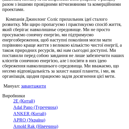
разом з іншими провідними вітчизняними та комерційними
проектами.
Компанiя Джинлонг Солiс прихильник ідеї сталого
розвитку. Ми щиро пропагуємо і практикуємо спосіб життя,
який сберiгає навколишнье середовище. Ми не просто
просуваємо сонячну енергію, ми підтримуємо
енергозбереження, щоб наступні покоління могли мати
порівняно краще життя з великою кількістю чистої енергії, а
також природних ресурсiв, якi нам сьогодні доступнi. Ми
поставили перед собою завдання не лише забезпечити наших
клієнтів сонячною енергією, але і посіяти в них ідею
сбереження навколишнього середовища. Ми вважаємо, що
несемо відповідальнiсть за захист нашої планети, і ми, як
організація, щодня працюємо задля досягнення цієї мети.
Мануал:
завантажити
Виробники
2E (Китай)
Adal Pano (Туреччина)
ANKER (Китай)
APRO (Україна)
Arnold Rak (Німччина)