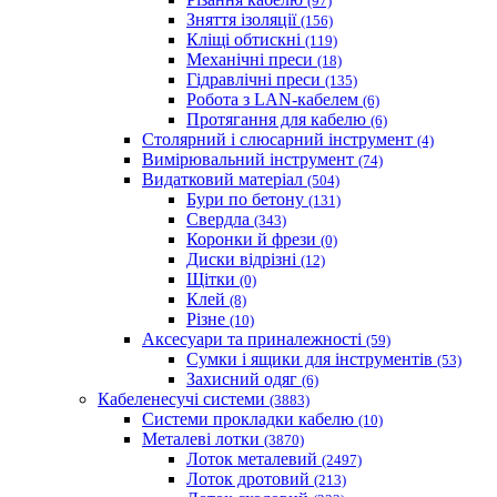
(97)
Зняття ізоляції
(156)
Кліщі обтискні
(119)
Механічні преси
(18)
Гідравлічні преси
(135)
Робота з LAN-кабелем
(6)
Протягання для кабелю
(6)
Столярний і слюсарний інструмент
(4)
Вимірювальний інструмент
(74)
Видатковий матеріал
(504)
Бури по бетону
(131)
Свердла
(343)
Коронки й фрези
(0)
Диски відрізні
(12)
Щітки
(0)
Клей
(8)
Різне
(10)
Аксесуари та приналежності
(59)
Cумки і ящики для інструментів
(53)
Захисний одяг
(6)
Кабеленесучі системи
(3883)
Системи прокладки кабелю
(10)
Металеві лотки
(3870)
Лоток металевий
(2497)
Лоток дротовий
(213)