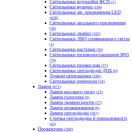
Світильники індукційні ФСП
(1)
Світильники вуличні
(104)
Світильники заг. призначення LED
(428)
Світильники загального призначення
(58)
Світильники лінійні
(105)
Світильники ЛВО спрямованого світла
(1)
Світильники настільні
(50)
Світильники пиловологозахищені IP65
(79)
Світильники промислові
(37)
Світильники світлодіодні ДПБ
(0)
Точкові світильники
(290)
Світильники переносні
(14)
Лампи
(671)
Лампи високого тиску
(25)
Лампи галогенні
(0)
Лампи люмінесцентні
(27)
Лампи розжарювання
(9)
Лампи світлодіодні
(567)
Стрічка світлодіодна й приналежності
(43)
Прожектори
(269)