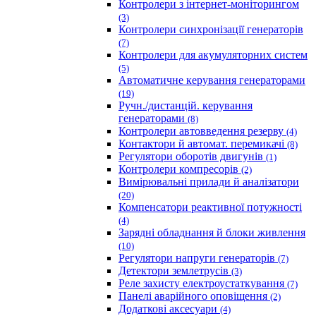
Контролери з інтернет-моніторингом
(3)
Контролери синхронізації генераторів
(7)
Контролери для акумуляторних систем
(5)
Автоматичне керування генераторами
(19)
Ручн./дистанцій. керування
генераторами
(8)
Контролери автовведення резерву
(4)
Контактори й автомат. перемикачі
(8)
Регулятори оборотів двигунів
(1)
Контролери компресорів
(2)
Вимірювальні прилади й аналізатори
(20)
Компенсатори реактивної потужності
(4)
Зарядні обладнання й блоки живлення
(10)
Регулятори напруги генераторів
(7)
Детектори землетрусів
(3)
Реле захисту електроустаткування
(7)
Панелі аварійного оповіщення
(2)
Додаткові аксесуари
(4)