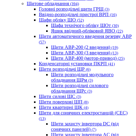
Щитове обладнання
(394)
Головні розподільчі щити ГРЩ
(3)
Ввідно-розподільчі пристрої ВРП
(16)
Шафи обліку ШО
(52)
Шафа технічого обліку ШОт
(30)
Ящик ввідний-обліковий ЯВО
(22)
Щити автоматичного введення резерву АВР
(57)
Щити АВР-200 (2 введення)
(19)
Щити АВР-300 (3 введення)
(13)
Щити АВР-400 (мотор-привод)
(25)
Конденсаторні установки ПКРП
(41)
Щити розподільчі ЩР
(6)
Щити розподільчі модульного
обладнання ЩРм
(3)
Щити розподільчі силового
обладнання ЩРс
(3)
Щити силові ЩС
(3)
Щити поверхові ЩП
(8)
Щити квартирні ЩК
(4)
Щити для сонячних електростанцій (СЕС)
(13)
Щити захисту інвертора DC (від
сонячних панелей)
(7)
Щити захисту інвертора AC (від