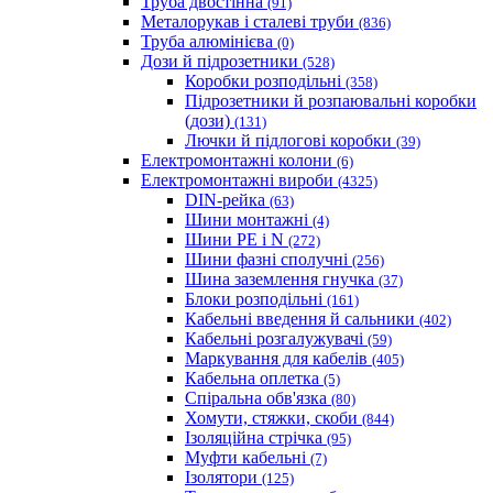
Труба двостінна
(91)
Металорукав і сталеві труби
(836)
Труба алюмінієва
(0)
Дози й підрозетники
(528)
Коробки розподільні
(358)
Підрозетники й розпаювальні коробки
(дози)
(131)
Лючки й підлогові коробки
(39)
Електромонтажні колони
(6)
Електромонтажні вироби
(4325)
DIN-рейка
(63)
Шини монтажні
(4)
Шини PE і N
(272)
Шини фазні сполучні
(256)
Шина заземлення гнучка
(37)
Блоки розподільні
(161)
Кабельні введення й сальники
(402)
Кабельні розгалужувачі
(59)
Маркування для кабелів
(405)
Кабельна оплетка
(5)
Спіральна обв'язка
(80)
Хомути, стяжки, скоби
(844)
Ізоляційна стрічка
(95)
Муфти кабельні
(7)
Ізолятори
(125)