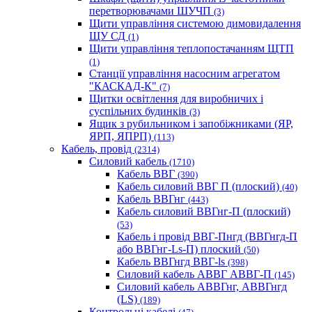
перетворювачами ШУЧП
(3)
Щити управління системою димовидалення
ЩУ СД
(1)
Щити управління теплопостачанням ЩТП
(1)
Станції управління насосним агрегатом
"КАСКАД-К"
(7)
Щитки освітлення для виробничих і
суспільних будинків
(3)
Ящик з рубильником і запобіжниками (ЯР,
ЯРП, ЯПРП)
(113)
Кабель, провід
(2314)
Силовий кабель
(1710)
Кабель ВВГ
(390)
Кабель силовий ВВГ П (плоский)
(40)
Кабель ВВГнг
(443)
Кабель силовий ВВГнг-П (плоский)
(53)
Кабель і провід ВВГ-Пнгд (ВВГнгд-П
або ВВГнг-Ls-П) плоский
(50)
Кабель ВВГнгд ВВГ-ls
(398)
Силовий кабель АВВГ АВВГ-П
(145)
Силовий кабель АВВГнг, АВВГнгд
(LS)
(189)
Контрольні кабелі