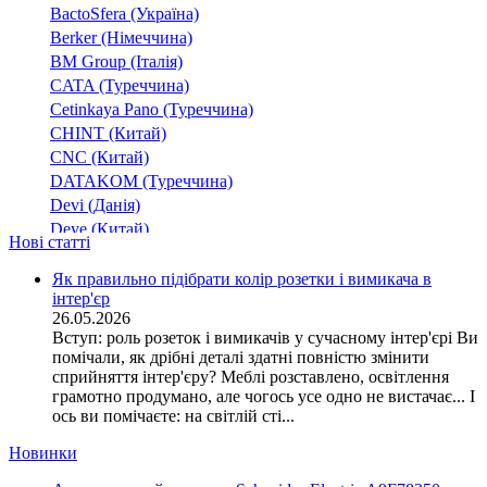
BactoSfera (Україна)
Berker (Німеччина)
BM Group (Італія)
CATA (Туреччина)
Cetinkaya Pano (Туреччина)
CHINT (Китай)
CNC (Китай)
DATAKOM (Туреччина)
Devi (Данія)
Deye (Китай)
Нові статті
DigiTop (Україна)
DKC (Україна)
Як правильно підібрати колір розетки і вимикача в
інтер'єр
Dyness (Китай)
26.05.2026
E.NEXT (Україна)
Вступ: роль розеток і вимикачів у сучасному інтер'єрі Ви
EAE Electric
помічали, як дрібні деталі здатні повністю змінити
Eastron (Китай)
сприйняття інтер'єру? Меблі розставлено, освітлення
Eaton (США)
грамотно продумано, але чогось усе одно не вистачає... І
ось ви помічаєте: на світлій сті...
ElectrO (Україна)
Eleks (Україна)
Новинки
Entes (Туреччина)