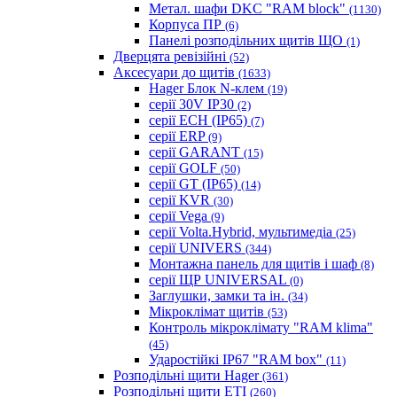
Метал. шафи DKC "RAM block"
(1130)
Корпуса ПР
(6)
Панелі розподільних щитів ЩО
(1)
Дверцята ревізійні
(52)
Аксесуари до щитів
(1633)
Hager Блок N-клем
(19)
серії 30V IP30
(2)
серії ECH (IP65)
(7)
серії ERP
(9)
серії GARANT
(15)
серії GOLF
(50)
серії GT (IP65)
(14)
серії KVR
(30)
серії Vega
(9)
серії Volta.Hybrid, мультимедіа
(25)
серії UNIVERS
(344)
Монтажна панель для щитів і шаф
(8)
серії ЩР UNIVERSAL
(0)
Заглушки, замки та ін.
(34)
Мікроклімат щитів
(53)
Контроль мікроклімату "RAM klima"
(45)
Ударостійкі IP67 "RAM box"
(11)
Розподільні щити Hager
(361)
Розподільні щити ETI
(260)