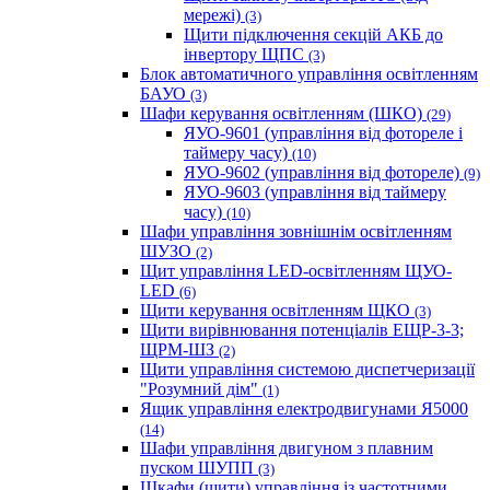
мережі)
(3)
Щити підключення секцій АКБ до
інвертору ЩПС
(3)
Блок автоматичного управління освітленням
БАУО
(3)
Шафи керування освітленням (ШКО)
(29)
ЯУО-9601 (управління від фотореле і
таймеру часу)
(10)
ЯУО-9602 (управління від фотореле)
(9)
ЯУО-9603 (управління від таймеру
часу)
(10)
Шафи управління зовнішнім освітленням
ШУЗО
(2)
Щит управління LED-освітленням ЩУО-
LED
(6)
Щити керування освітленням ЩКО
(3)
Щити вирівнювання потенціалів ЕЩР-3-3;
ЩРМ-ШЗ
(2)
Щити управління системою диспетчеризації
"Розумний дім"
(1)
Ящик управління електродвигунами Я5000
(14)
Шафи управління двигуном з плавним
пуском ШУПП
(3)
Шкафи (щити) управління із частотними