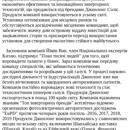
економічно ефективних та інноваційних інверторних
технологій, що продаються під брендами Джинлонг Солiс.
Продукти компанії використовуються в усьому світі.
Установки оптимізовані для місцевих ринків та
обслуговуються досвідченими місцевими командами, щоб
забезпечити значну довгострокову віддачу інвестицій для
зацікавлених сторін та прискорити перехід використання
установок для створення екологічно стійкого майбутнього.
Засновник компанії Йімін Ван, член Національних експертів
Китаю, підтримує "План тисячі людей" для того, щоб
впровадити таланти у бізнес. Зараз компанія має передову
команду спецiалiстiв, якi займаються технічними
дослідженнями та розробками у цiй галузi. У процесі науково-
дослідної дiяльностi та індустріалізаціїi Джинлонг вже має
безліч вітчизняних та закордонних авторизованих патентів.
Компанiя постійно впроваджує нові технології та стає
технологічним піонером галузі. Продукція Джинлонг
експортується в понад 100 країн світу. Компанія відзначена
званням "Топ інверторних брендів" всесвітньо відомою
організацією фотоэлектричних авторитетних досліджень
"EuPD" протягом чотирьох років поспіль -2016, 2017, 2018,
2019 Продукти Джинлонг використовувались у славнозвісних
місцях по всьому світу, включаючи Шанхайську виставку
(Шанхай, Китай) та на Ейфелевiй вежi (Париж, Франція)