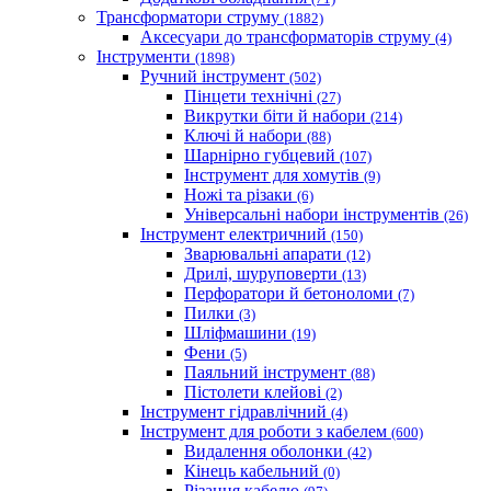
Трансформатори струму
(1882)
Аксесуари до трансформаторів струму
(4)
Інструменти
(1898)
Ручний інструмент
(502)
Пінцети технічні
(27)
Викрутки біти й набори
(214)
Ключі й набори
(88)
Шарнірно губцевий
(107)
Iнструмент для хомутів
(9)
Ножі та різаки
(6)
Універсальні набори інструментів
(26)
Інструмент електричний
(150)
Зварювальні апарати
(12)
Дрилі, шуруповерти
(13)
Перфоратори й бетоноломи
(7)
Пилки
(3)
Шліфмашини
(19)
Фени
(5)
Паяльний інструмент
(88)
Пістолети клейові
(2)
Інструмент гідравлічний
(4)
Інструмент для роботи з кабелем
(600)
Видалення оболонки
(42)
Кінець кабельний
(0)
Різання кабелю