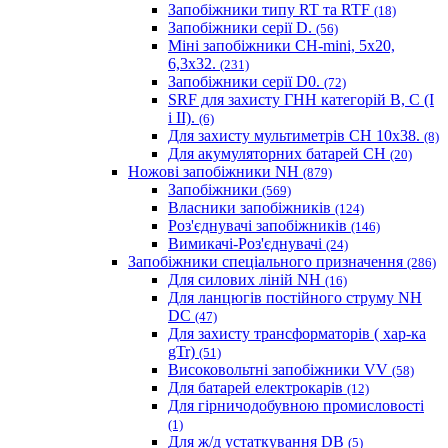
Запобіжники типу RT та RTF
(18)
Запобіжники серії D.
(56)
Міні запобіжники CH-mini, 5x20,
6,3x32.
(231)
Запобіжники серії D0.
(72)
SRF для захисту ГНН категорій B, C (I
і II).
(6)
Для захисту мультиметрів CH 10х38.
(8)
Для акумуляторних батарей CH
(20)
Ножові запобіжники NH
(879)
Запобіжники
(569)
Власники запобіжників
(124)
Роз'єднувачі запобіжників
(146)
Вимикачі-Роз'єднувачі
(24)
Запобіжники спеціального призначення
(286)
Для силових ліній NH
(16)
Для ланцюгів постійного струму NH
DC
(47)
Для захисту трансформаторів ( хар-ка
gTr)
(51)
Високовольтні запобіжники VV
(58)
Для батарей електрокарів
(12)
Для гірничодобувною промисловості
(1)
Для ж/д устаткування DB
(5)