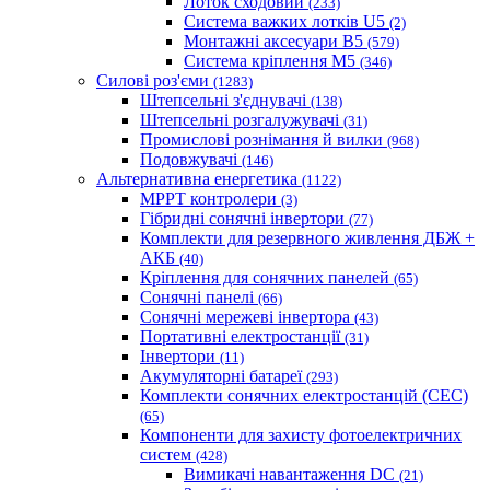
Лоток сходовий
(233)
Система важких лотків U5
(2)
Монтажні аксесуари B5
(579)
Система кріплення M5
(346)
Силові роз'єми
(1283)
Штепсельні з'єднувачі
(138)
Штепсельні розгалужувачі
(31)
Промислові рознімання й вилки
(968)
Подовжувачі
(146)
Альтернативна енергетика
(1122)
MPPT контролери
(3)
Гібридні сонячні інвертори
(77)
Комплекти для резервного живлення ДБЖ +
АКБ
(40)
Кріплення для сонячних панелей
(65)
Сонячні панелі
(66)
Сонячні мережеві інвертора
(43)
Портативні електростанції
(31)
Iнвертори
(11)
Акумуляторні батареї
(293)
Комплекти сонячних електростанцій (СЕС)
(65)
Компоненти для захисту фотоелектричних
систем
(428)
Вимикачі навантаження DC
(21)