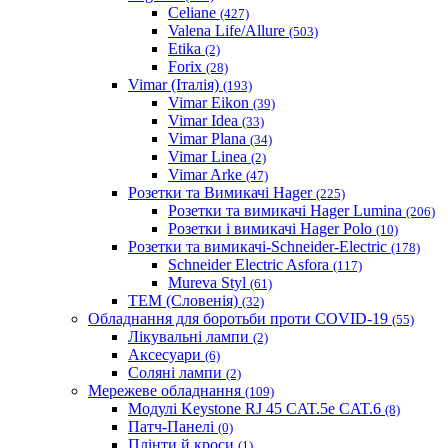
Celiane
(427)
Valena Life/Allure
(503)
Etika
(2)
Forix
(28)
Vimar (Італія)
(193)
Vimar Eikon
(39)
Vimar Idea
(33)
Vimar Plana
(34)
Vimar Linea
(2)
Vimar Arke
(47)
Розетки та Вимикачі Hager
(225)
Розетки та вимикачі Hager Lumina
(206)
Розетки і вимикачі Hager Polo
(10)
Розетки та вимикачі-Schneider-Electric
(178)
Schneider Electric Asfora
(117)
Mureva Styl
(61)
TEM (Словенія)
(32)
Обладнання для боротьби проти COVID-19
(55)
Лікувальні лампи
(2)
Аксесуари
(6)
Соляні лампи
(2)
Мережеве обладнання
(109)
Модулі Keystone RJ 45 CAT.5e CAT.6
(8)
Патч-Панелі
(0)
Плінти й кроси
(1)