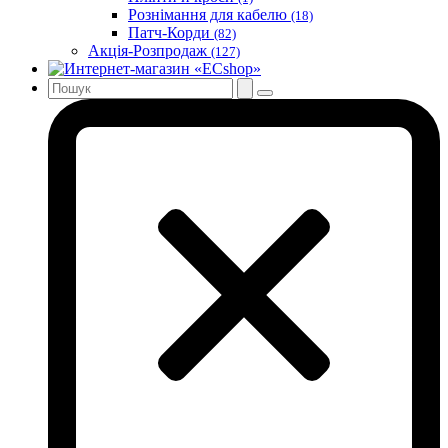
Рознімання для кабелю
(18)
Патч-Корди
(82)
Акція-Розпродаж
(127)