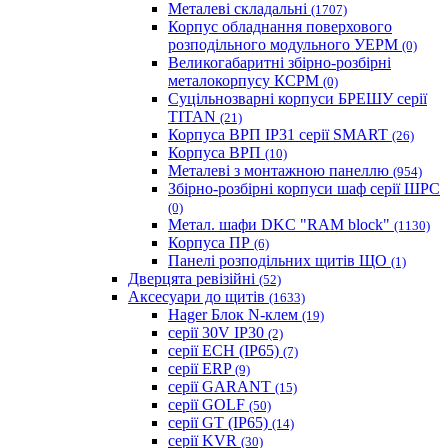
Металеві складальні
(1707)
Корпус обладнання поверхового
розподільного модульного УЕРМ
(0)
Великогабаритні збірно-розбірні
металокорпусу КСРМ
(0)
Суцільнозварні корпуси БРЕШУ серії
TITAN
(21)
Корпуса ВРП IP31 серії SMART
(26)
Корпуса ВРП
(10)
Металеві з монтажною панеллю
(954)
Збірно-розбірні корпуси шаф серії ШРС
(0)
Метал. шафи DKC "RAM block"
(1130)
Корпуса ПР
(6)
Панелі розподільних щитів ЩО
(1)
Дверцята ревізійні
(52)
Аксесуари до щитів
(1633)
Hager Блок N-клем
(19)
серії 30V IP30
(2)
серії ECH (IP65)
(7)
серії ERP
(9)
серії GARANT
(15)
серії GOLF
(50)
серії GT (IP65)
(14)
серії KVR
(30)