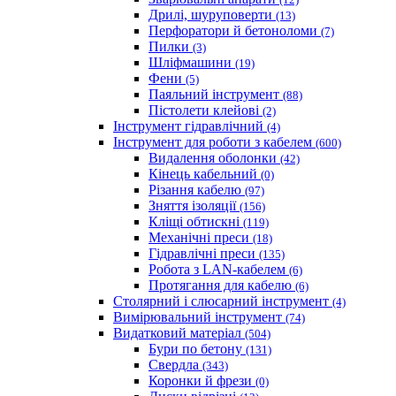
Дрилі, шуруповерти
(13)
Перфоратори й бетоноломи
(7)
Пилки
(3)
Шліфмашини
(19)
Фени
(5)
Паяльний інструмент
(88)
Пістолети клейові
(2)
Інструмент гідравлічний
(4)
Інструмент для роботи з кабелем
(600)
Видалення оболонки
(42)
Кінець кабельний
(0)
Різання кабелю
(97)
Зняття ізоляції
(156)
Кліщі обтискні
(119)
Механічні преси
(18)
Гідравлічні преси
(135)
Робота з LAN-кабелем
(6)
Протягання для кабелю
(6)
Столярний і слюсарний інструмент
(4)
Вимірювальний інструмент
(74)
Видатковий матеріал
(504)
Бури по бетону
(131)
Свердла
(343)
Коронки й фрези
(0)