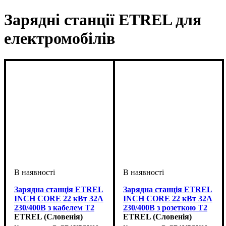
Зарядні станції ETREL для
електромобілів
Зарядна станція ETREL
Зарядна станція ETREL
INCH CORE 22 кВт 32А
INCH CORE 22 кВт 32А
230/400В з кабелем Т2
230/400В з розеткою Т2
RFID WIFI BLE OCPP
ETREL (Словенія)
RFID WIFI BLE OCPP
ETREL (Словенія)
EVCORE-SYS-0018
EVCORE-SYS-0020