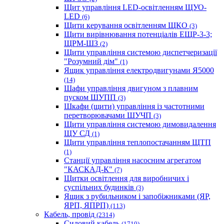
Щит управління LED-освітленням ЩУО-
LED
(6)
Щити керування освітленням ЩКО
(3)
Щити вирівнювання потенціалів ЕЩР-3-3;
ЩРМ-ШЗ
(2)
Щити управління системою диспетчеризації
"Розумний дім"
(1)
Ящик управління електродвигунами Я5000
(14)
Шафи управління двигуном з плавним
пуском ШУПП
(3)
Шкафи (щити) управління із частотними
перетворювачами ШУЧП
(3)
Щити управління системою димовидалення
ЩУ СД
(1)
Щити управління теплопостачанням ЩТП
(1)
Станції управління насосним агрегатом
"КАСКАД-К"
(7)
Щитки освітлення для виробничих і
суспільних будинків
(3)
Ящик з рубильником і запобіжниками (ЯР,
ЯРП, ЯПРП)
(113)
Кабель, провід
(2314)
Силовий кабель
(1710)