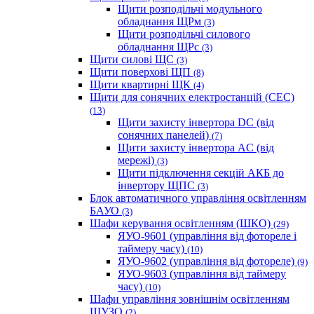
Щити розподільчі модульного
обладнання ЩРм
(3)
Щити розподільчі силового
обладнання ЩРс
(3)
Щити силові ЩС
(3)
Щити поверхові ЩП
(8)
Щити квартирні ЩК
(4)
Щити для сонячних електростанцій (СЕС)
(13)
Щити захисту інвертора DC (від
сонячних панелей)
(7)
Щити захисту інвертора AC (від
мережі)
(3)
Щити підключення секцій АКБ до
інвертору ЩПС
(3)
Блок автоматичного управління освітленням
БАУО
(3)
Шафи керування освітленням (ШКО)
(29)
ЯУО-9601 (управління від фотореле і
таймеру часу)
(10)
ЯУО-9602 (управління від фотореле)
(9)
ЯУО-9603 (управління від таймеру
часу)
(10)
Шафи управління зовнішнім освітленням
ШУЗО
(2)