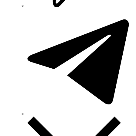
Smart-MAIC
Socomec (Франція)
SOFAR (Китай)
Sungrow (Китай)
TAB (Словенія)
Takel (УкраЇна)
Technoelectric (Італія)
Technosystems (Україна)
TEKPAN (Туреччина)
TeleTec (Україна)
TEM (Словенія)
Tense (Туреччина)
Terneo (Україна)
Testboy (Німеччина)
UEC (Україна)
UEK (Україна)
Vargo (Україна)
Vector VS
Vimar (Італія)
Volter (Україна)