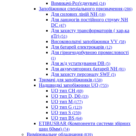
Вимикачі-Роз'єднувачі
(24)
Запобіжники спеціального призначення
(286)
Для силових ліній NH
(16)
Для ланцюгів постійного струму NH
DC
(47)
Для захисту трансформаторів ( хар-ка
gTr)
(51)
Високовольтні запобіжники VV
(58)
Для батарей електрокарів
(12)
Для гірничодобувною промисловості
(1)
Для ж/д устаткування DB
(5)
Для акумуляторних батарей NH
(91)
Для захисту персоналу SWF
(5)
Тримачі для запобіжників
(150)
Надшвидкі запобіжники UQ
(755)
UQ тип CH
(69)
UQ тип D, D0
(33)
UQ тип M
(177)
UQ тип G
(123)
UQ тип S
(259)
UQ тип BS
(64)
ETIBUSBAR (Компоненти системи збірних
шин 60мм)
(74)
Вимірювальне обладнання
(839)