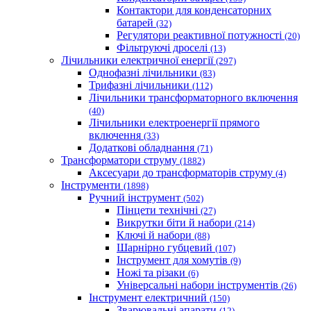
Контактори для конденсаторних
батарей
(32)
Регулятори реактивної потужності
(20)
Фільтруючі дроселі
(13)
Лічильники електричної енергії
(297)
Однофазні лічильники
(83)
Трифазні лічильники
(112)
Лічильники трансформаторного включення
(40)
Лічильники електроенергії прямого
включення
(33)
Додаткові обладнання
(71)
Трансформатори струму
(1882)
Аксесуари до трансформаторів струму
(4)
Інструменти
(1898)
Ручний інструмент
(502)
Пінцети технічні
(27)
Викрутки біти й набори
(214)
Ключі й набори
(88)
Шарнірно губцевий
(107)
Iнструмент для хомутів
(9)
Ножі та різаки
(6)
Універсальні набори інструментів
(26)
Інструмент електричний
(150)
Зварювальні апарати
(12)