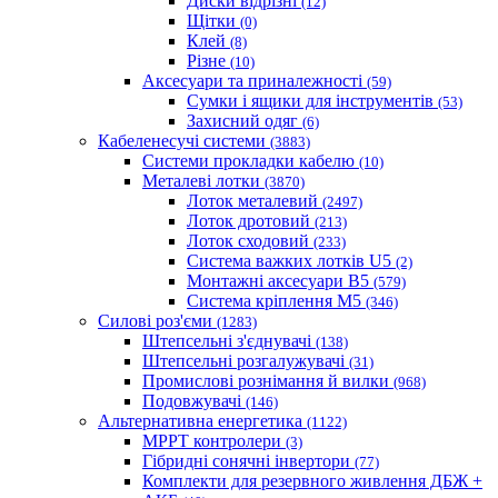
Диски відрізні
(12)
Щітки
(0)
Клей
(8)
Різне
(10)
Аксесуари та приналежності
(59)
Cумки і ящики для інструментів
(53)
Захисний одяг
(6)
Кабеленесучі системи
(3883)
Системи прокладки кабелю
(10)
Металеві лотки
(3870)
Лоток металевий
(2497)
Лоток дротовий
(213)
Лоток сходовий
(233)
Система важких лотків U5
(2)
Монтажні аксесуари B5
(579)
Система кріплення M5
(346)
Силові роз'єми
(1283)
Штепсельні з'єднувачі
(138)
Штепсельні розгалужувачі
(31)
Промислові рознімання й вилки
(968)
Подовжувачі
(146)
Альтернативна енергетика
(1122)
MPPT контролери
(3)
Гібридні сонячні інвертори
(77)
Комплекти для резервного живлення ДБЖ +