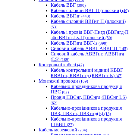
Кабель ВВГ
(390)
Кабель силовий ВВГ П (плоский)
(40)
Кабель ВВГнг
(443)
Кабель силовий ВВГнг-П (плоский)
(53)
Кабель і провід ВВГ-Пнгд (ВВГнгд-П
або ВВГнг-Ls-П) плоский
(50)
Кабель ВВГнгд ВВГ-ls
(398)
Силовий кабель АВВГ АВВГ-П
(145)
Силовий кабель АВВГнг, АВВГнгд
(LS)
(189)
Контрольні кабелі
(47)
Кабель контрольний мідний КВВГ,
КВВГнг, КВВГнгд (КВВГнг ls)
(47)
Монтажні проводи
(169)
Кабельно-провідникова продукція
ПВС
(62)
Провід ПВСнг, ПВСнгд (ПВСнг LS)
(62)
Кабельно-провідникова продукція
ПВ3, ПВ3 нг, ПВ3 нгд(ls)
(18)
Кабельно-провідникова продукція
ШВВП
(27)
Кабель мережевий
(234)