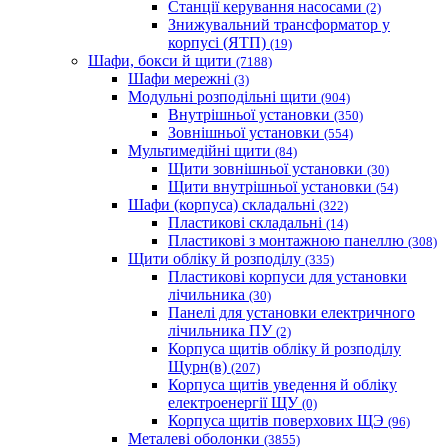
Станції керування насосами
(2)
Знижувальний трансформатор у
корпусі (ЯТП)
(19)
Шафи, бокси й щити
(7188)
Шафи мережні
(3)
Модульні розподільні щити
(904)
Внутрішньої установки
(350)
Зовнішньої установки
(554)
Мультимедійні щити
(84)
Щити зовнішньої установки
(30)
Щити внутрішньої установки
(54)
Шафи (корпуса) складальні
(322)
Пластикові складальні
(14)
Пластикові з монтажною панеллю
(308)
Щити обліку й розподілу
(335)
Пластикові корпуси для установки
лічильника
(30)
Панелі для установки електричного
лічильника ПУ
(2)
Корпуса щитів обліку й розподілу
Щурн(в)
(207)
Корпуса щитів уведення й обліку
електроенергії ЩУ
(0)
Корпуса щитів поверхових ЩЭ
(96)
Металеві оболонки
(3855)