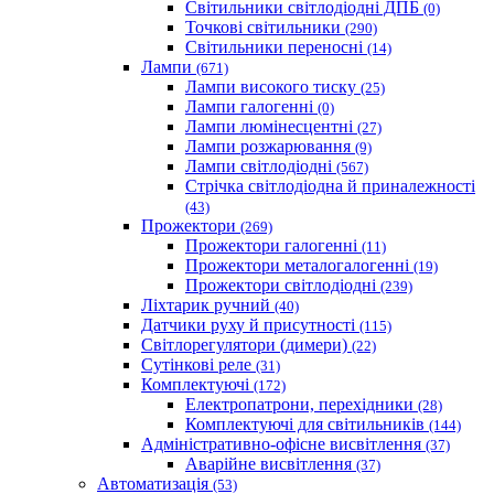
Світильники світлодіодні ДПБ
(0)
Точкові світильники
(290)
Світильники переносні
(14)
Лампи
(671)
Лампи високого тиску
(25)
Лампи галогенні
(0)
Лампи люмінесцентні
(27)
Лампи розжарювання
(9)
Лампи світлодіодні
(567)
Стрічка світлодіодна й приналежності
(43)
Прожектори
(269)
Прожектори галогенні
(11)
Прожектори металогалогенні
(19)
Прожектори світлодіодні
(239)
Ліхтарик ручний
(40)
Датчики руху й присутності
(115)
Світлорегулятори (димери)
(22)
Сутінкові реле
(31)
Комплектуючі
(172)
Електропатрони, перехідники
(28)
Комплектуючі для світильників
(144)
Адміністративно-офісне висвітлення
(37)
Аварійне висвітлення
(37)
Автоматизація
(53)