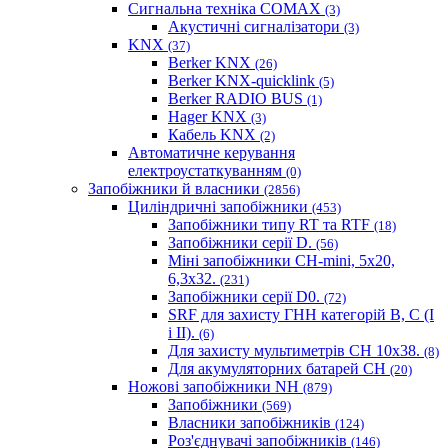
Сигнальна техніка COMAX
(3)
Акустичні сигналізатори
(3)
KNX
(37)
Berker KNX
(26)
Berker KNX-quicklink
(5)
Berker RADIO BUS
(1)
Hager KNX
(3)
Кабель KNX
(2)
Автоматичне керування
електроустаткуванням
(0)
Запобіжники й власники
(2856)
Циліндричні запобіжники
(453)
Запобіжники типу RT та RTF
(18)
Запобіжники серії D.
(56)
Міні запобіжники CH-mini, 5x20,
6,3x32.
(231)
Запобіжники серії D0.
(72)
SRF для захисту ГНН категорій B, C (I
і II).
(6)
Для захисту мультиметрів CH 10х38.
(8)
Для акумуляторних батарей CH
(20)
Ножові запобіжники NH
(879)
Запобіжники
(569)
Власники запобіжників
(124)
Роз'єднувачі запобіжників
(146)