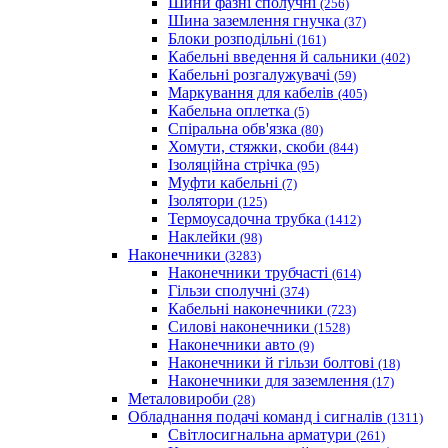
Шини фазні сполучні
(256)
Шина заземлення гнучка
(37)
Блоки розподільні
(161)
Кабельні введення й сальники
(402)
Кабельні розгалужувачі
(59)
Маркування для кабелів
(405)
Кабельна оплетка
(5)
Спіральна обв'язка
(80)
Хомути, стяжки, скоби
(844)
Ізоляційна стрічка
(95)
Муфти кабельні
(7)
Ізолятори
(125)
Термоусадочна трубка
(1412)
Наклейки
(98)
Наконечники
(3283)
Наконечники трубчасті
(614)
Гільзи сполучні
(374)
Кабельні наконечники
(723)
Силові наконечники
(1528)
Наконечники авто
(9)
Наконечники й гільзи болтові
(18)
Наконечники для заземлення
(17)
Металовироби
(28)
Обладнання подачі команд і сигналів
(1311)
Світлосигнальна арматури
(261)