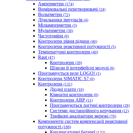
Амперметри
(174)
Вимірювальні перетворювачі
(24)
Вольтметри
(72)
Лічильники імпульсів
(4)
Міліамперметри
(3)
Мультиметри
(30)
Частотоміри
(6)
Контролери рівня рідини
(46)
Контролери реактивної потужності
(5)
Температурні контролери
(40)
Raut
(47)
Контролери
(39)
Шлюзи й інтерфейсні модулі
(8)
Програмується реле LOGO!
(1)
Контролери SIMATIC S7
(0)
Контролери
(131)
Діодні плати
(10)
Кімнатні контролери
(0)
Контролери АВР
(11)
Програмуються логічні контролери
(28)
Системи дистанційного керування
(12)
Трифазні аналізатори мережі
(70)
Компоненти систем компенсації реактивної
потужності
(198)
Конденсаторні батареї
(133)