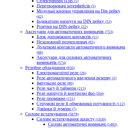
Селективний ПЗВ
(5)
Перетворювачі інтерфейсів
(5)
Модульні кнопки управління на Din рейку
(42)
Індикатори напруги на DIN рейку
(53)
Розетки на DIN-рейку
(22)
Аксесуари для автоматичних вимикачів
(753)
Блок допоміжних контактів
(11)
Незалежний розчеплювач
(85)
Додаткові контакти автоматичного вимикача
(88)
Аксесуари для силових автоматичних
вимикачів
(574)
Релейне обладнання
(856)
Електромагнітні реле
(26)
Реле автоматичного введення резерву
(3)
Імпульсне реле
(80)
Реле часу й таймери
(213)
Реле напруги й контролю фаз
(264)
Реле проміжне
(151)
Струмові реле й обмежники потужності
(112)
Дзвінки й зумери
(7)
Силове встаткування
(5879)
Силове встаткування захисту
(1630)
Силові автоматичні вимикачі
(1492)