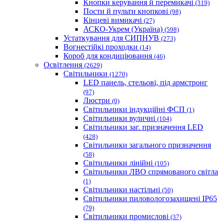
Кнопки керування й перемикачі
(319)
Пости й пульти кнопкові
(98)
Кінцеві вимикачі
(27)
АСКО-Укрем (Україна)
(598)
Устаткування для СИПНУВ
(273)
Вогнестійкі проходки
(14)
Короб для кондиціювання
(46)
Освітлення
(2629)
Світильники
(1270)
LED панель, стельові, під армстронг
(97)
Люстри
(0)
Світильники індукційні ФСП
(1)
Світильники вуличні
(104)
Світильники заг. призначення LED
(428)
Світильники загального призначення
(58)
Світильники лінійні
(105)
Світильники ЛВО спрямованого світла
(1)
Світильники настільні
(50)
Світильники пиловологозахищені IP65
(79)
Світильники промислові
(37)