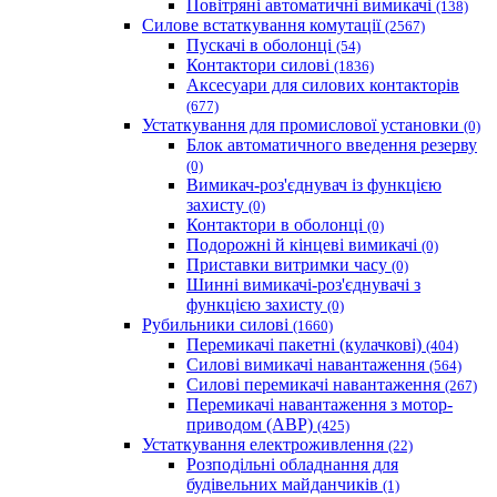
Повітряні автоматичні вимикачі
(138)
Силове встаткування комутації
(2567)
Пускачі в оболонці
(54)
Контактори силові
(1836)
Аксесуари для силових контакторів
(677)
Устаткування для промислової установки
(0)
Блок автоматичного введення резерву
(0)
Вимикач-роз'єднувач із функцією
захисту
(0)
Контактори в оболонці
(0)
Подорожні й кінцеві вимикачі
(0)
Приставки витримки часу
(0)
Шинні вимикачі-роз'єднувачі з
функцією захисту
(0)
Рубильники силові
(1660)
Перемикачі пакетні (кулачкові)
(404)
Силові вимикачі навантаження
(564)
Cилові перемикачі навантаження
(267)
Перемикачі навантаження з мотор-
приводом (АВР)
(425)
Устаткування електроживлення
(22)
Розподільні обладнання для
будівельних майданчиків
(1)