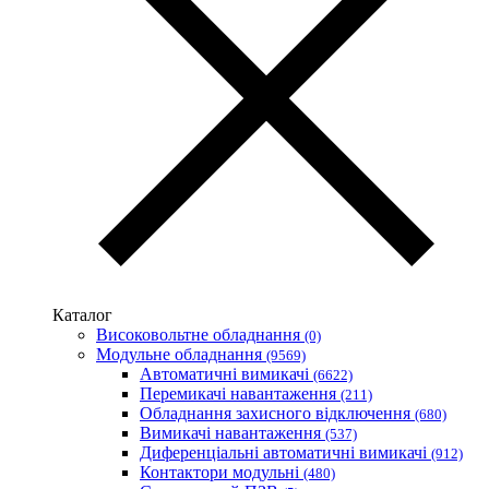
Volterm (Україна)
Wago (Німеччина)
Wallbox (Іспанія)
WURTH (Німеччина)
Zubr (Україна)
АС Привод (Україна)
АСКО-УКРЕМ (Україна)
Білмакс
Запорізький завод кольорових металів (ЗЗКМ)
Каблекс Одеса
Мегомметр (Україна)
Новатек-Електро (Україна)
Одескабель Одеський кабельний завод
Каталог
Промфактор
Високовольтне обладнання
(0)
Термофіт
Модульне обладнання
(9569)
Укренерго-Альянс (Україна)
Автоматичні вимикачі
(6622)
Перемикачі навантаження
(211)
Обладнання захисного відключення
(680)
Вимикачі навантаження
(537)
Диференціальні автоматичні вимикачі
(912)
Контактори модульні
(480)