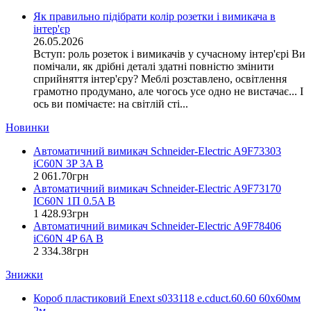
DKC (Україна)
Як правильно підібрати колір розетки і вимикача в
інтер'єр
Dyness (Китай)
26.05.2026
E.NEXT (Україна)
Вступ: роль розеток і вимикачів у сучасному інтер'єрі Ви
EAE Electric
помічали, як дрібні деталі здатні повністю змінити
Eastron (Китай)
сприйняття інтер'єру? Меблі розставлено, освітлення
Eaton (США)
грамотно продумано, але чогось усе одно не вистачає... І
ось ви помічаєте: на світлій сті...
ElectrO (Україна)
Eleks (Україна)
Новинки
Entes (Туреччина)
Автоматичний вимикач Schneider-Electric A9F73303
EON (Таїланд)
iC60N 3P 3A B
ETI (Словенія)
2 061
.
70
грн
ETREL (Словенія)
Автоматичний вимикач Schneider-Electric A9F73170
Evrosvet (Україна)
IC60N 1П 0.5A B
Extherm (Німеччина)
1 428
.
93
грн
Автоматичний вимикач Schneider-Electric A9F78406
F&F (Польща)
iC60N 4P 6A B
FRER (Італія)
2 334
.
38
грн
FS (Україна)
Знижки
Galkat (Україна)
GAMA (Україна)
Короб пластиковий Enext s033118 e.cduct.60.60 60х60мм
GENERICA (Китай)
2м