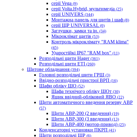
серії Vega
(9)
серії Volta.Hybrid, мультимедіа
(25)
серії UNIVERS
(344)
Монтажна панель для щитів і шаф
(8)
серії ЩР UNIVERSAL
(0)
Заглушки, замки та ін.
(34)
Мікроклімат щитів
(53)
Контроль мікроклімату "RAM klima"
(45)
Ударостійкі IP67 "RAM box"
(11)
Розподільні щити Hager
(361)
Розподільні щити ETI
(260)
Щитове обладнання
(394)
Головні розподільчі щити ГРЩ
(3)
Ввідно-розподільчі пристрої ВРП
(16)
Шафи обліку ШО
(52)
Шафа технічого обліку ШОт
(30)
Ящик ввідний-обліковий ЯВО
(22)
Щити автоматичного введення резерву АВР
(57)
Щити АВР-200 (2 введення)
(19)
Щити АВР-300 (3 введення)
(13)
Щити АВР-400 (мотор-привод)
(25)
Конденсаторні установки ПКРП
(41)
Щити розподільчі ЩР
(6)