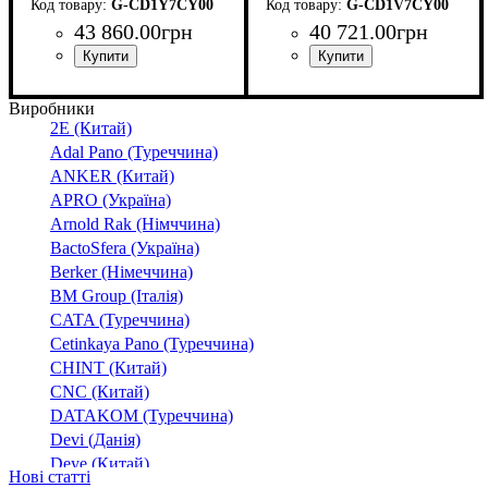
G-CD1Y7CY00
G-CD1V7CY00
43 860
.
00
грн
40 721
.
00
грн
Виробники
2E (Китай)
Adal Pano (Туреччина)
ANKER (Китай)
APRO (Україна)
Arnold Rak (Німччина)
BactoSfera (Україна)
Berker (Німеччина)
BM Group (Італія)
CATA (Туреччина)
Cetinkaya Pano (Туреччина)
CHINT (Китай)
CNC (Китай)
DATAKOM (Туреччина)
Devi (Данія)
Deye (Китай)
Нові статті
DigiTop (Україна)