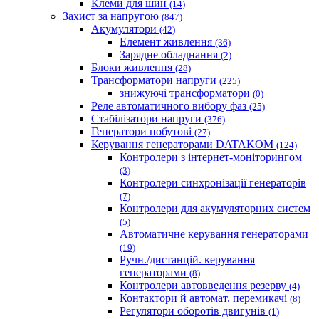
Клеми для шин
(14)
Захист за напругою
(847)
Акумулятори
(42)
Елемент живлення
(36)
Зарядне обладнання
(2)
Блоки живлення
(28)
Трансформатори напруги
(225)
знижуючі трансформатори
(0)
Реле автоматичного вибору фаз
(25)
Стабілізатори напруги
(376)
Генератори побутові
(27)
Керування генераторами DATAKOM
(124)
Контролери з інтернет-моніторингом
(3)
Контролери синхронізації генераторів
(7)
Контролери для акумуляторних систем
(5)
Автоматичне керування генераторами
(19)
Ручн./дистанцій. керування
генераторами
(8)
Контролери автовведення резерву
(4)
Контактори й автомат. перемикачі
(8)
Регулятори оборотів двигунів
(1)