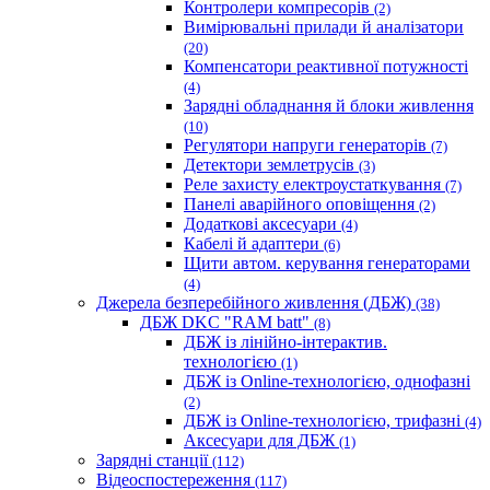
Контролери компресорів
(2)
Вимірювальні прилади й аналізатори
(20)
Компенсатори реактивної потужності
(4)
Зарядні обладнання й блоки живлення
(10)
Регулятори напруги генераторів
(7)
Детектори землетрусів
(3)
Реле захисту електроустаткування
(7)
Панелі аварійного оповіщення
(2)
Додаткові аксесуари
(4)
Кабелі й адаптери
(6)
Щити автом. керування генераторами
(4)
Джерела безперебійного живлення (ДБЖ)
(38)
ДБЖ DKC "RAM batt"
(8)
ДБЖ із лінійно-інтерактив.
технологією
(1)
ДБЖ із Online-технологією, однофазні
(2)
ДБЖ із Online-технологією, трифазні
(4)
Аксесуари для ДБЖ
(1)
Зарядні станції
(112)
Відеоспостереження
(117)