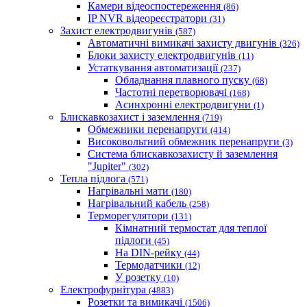
Камери відеоспостереження
(86)
IP NVR відеореєстратори
(31)
Захист електродвигунів
(587)
Автоматичні вимикачі захисту двигунів
(326)
Блоки захисту електродвигунів
(11)
Устаткування автоматизації
(237)
Обладнання плавного пуску
(68)
Частотні перетворювачі
(168)
Асинхронні електродвигуни
(1)
Блискавкозахист і заземлення
(719)
Обмежники перенапруги
(414)
Високовольтний обмежник перенапруги
(3)
Система блискавкозахисту й заземлення
"Jupiter"
(302)
Тепла підлога
(571)
Нагрівальні мати
(180)
Нагрівальний кабель
(258)
Терморегулятори
(131)
Кімнатний термостат для теплої
підлоги
(45)
На DIN-рейку
(44)
Термодатчики
(12)
У розетку
(10)
Електрофурнітура
(4883)
Розетки та вимикачі
(1506)