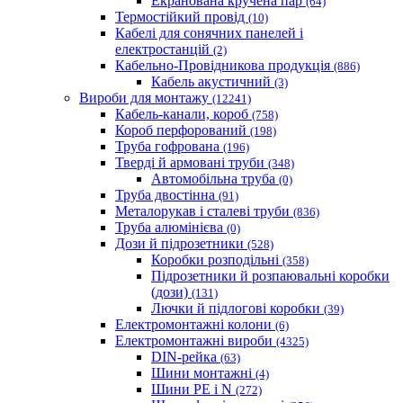
Екранована кручена пар
(64)
Термостійкий провід
(10)
Кабелі для сонячних панелей і
електростанцій
(2)
Кабельно-Провідникова продукція
(886)
Кабель акустичний
(3)
Вироби для монтажу
(12241)
Кабель-канали, короб
(758)
Короб перфорований
(198)
Труба гофрована
(196)
Тверді й армовані труби
(348)
Автомобільна труба
(0)
Труба двостінна
(91)
Металорукав і сталеві труби
(836)
Труба алюмінієва
(0)
Дози й підрозетники
(528)
Коробки розподільні
(358)
Підрозетники й розпаювальні коробки
(дози)
(131)
Лючки й підлогові коробки
(39)
Електромонтажні колони
(6)
Електромонтажні вироби
(4325)
DIN-рейка
(63)
Шини монтажні
(4)
Шини PE і N
(272)