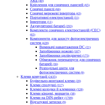
АКБ
(40)
Кріплення для сонячних панелей
(65)
Сонячні панелі
(66)
Сонячні мережеві інвертора
(43)
Портативні електростанції
(31)
Iнвертори
(11)
Акумуляторні батареї
(293)
Комплекти сонячних електростанцій (СЕС)
(65)
Компоненти для захисту фотоелектричних
систем
(428)
Вимикачі навантаження DC
(21)
Запобіжники ножові
(187)
Запобіжники циліндричні
(175)
Обмежник перенапруги для сонячних
батарей
(36)
Розподільні щити для
фотоелектричних систем
(9)
Клеми комутації
(2435)
Будівельно-монтажні клеми
(20)
Клеми сполучні
(317)
Клемні колодки й клемники
(328)
Клеми кінцеві, моршети
(38)
Клеми на DIN-рейку
(1709)
Відгалужні затиски
(9)