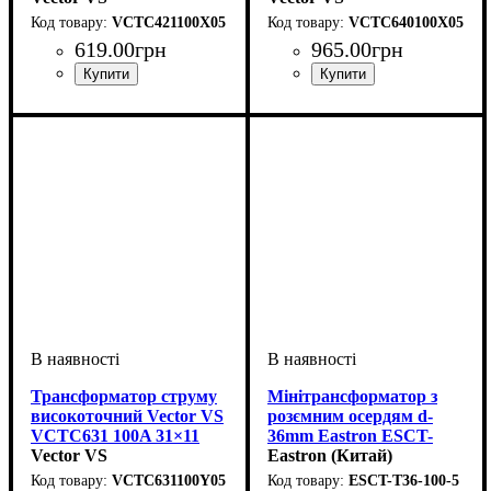
VCTC421100X05
VCTC640100X05
619
.
00
грн
965
.
00
грн
Номінальний первинний струм, А
Номінальний вторинний струм, А
Клас точності
Навантаження ВА
Серія
: VCTC421
: 0,5
: 1,5
Номінальний первинний стр
Номінальний вторинний стр
Клас точності
Навантаження ВА
Серія
:
:
: VCTC640
: 0,5
: 1,5
100/5
5
100/5
5
Трансформатор струму
Мінітрансформатор з
високоточний Vector VS
розємним осердям d-
VCTC631 100A 31×11
36mm Eastron ESCT-
100/5
Vector VS
T36-100-5 100/5А
Eastron (Китай)
(кл.=0,5)
VCTC631100Y05
ESCT-T36-100-5