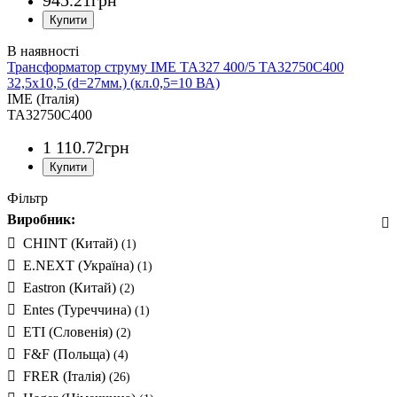
Трансформатор струму IME TA327 400/5 TA32750C400
32,5x10,5 (d=27мм.) (кл.0,5=10 ВА)
IME (Італія)
TA32750C400
1 110
.
72
грн
Фільтр
Виробник:
CHINT (Китай)
(1)
E.NEXT (Україна)
(1)
Eastron (Китай)
(2)
Entes (Туреччина)
(1)
ETI (Словенія)
(2)
F&F (Польща)
(4)
FRER (Італія)
(26)