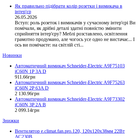
DKC (Україна)
Як правильно підібрати колір розетки і вимикача в
TAS80
інтер'єр
Dyness (Китай)
TAS80P
26.05.2026
E.NEXT (Україна)
TAS81
Вступ: роль розеток і вимикачів у сучасному інтер'єрі Ви
EAE Electric
помічали, як дрібні деталі здатні повністю змінити
TAS84
Eastron (Китай)
сприйняття інтер'єру? Меблі розставлено, освітлення
TASC
Eaton (США)
грамотно продумано, але чогось усе одно не вистачає... І
TAT
(3)
ось ви помічаєте: на світлій сті...
ElectrO (Україна)
TAU10
Eleks (Україна)
Новинки
TAU11
Entes (Туреччина)
TAU12
Автоматичний вимикач Schneider-Electric A9F75103
EON (Таїланд)
iC60N 1P 3A D
TAU13
ETI (Словенія)
911
.
66
грн
ETREL (Словенія)
TAU9
Автоматичний вимикач Schneider-Electric A9F75263
Evrosvet (Україна)
TAU91P
iC60N 2P 63A D
Extherm (Німеччина)
2 130
.
96
грн
TD Dell
Автоматичний вимикач Schneider-Electric A9F73302
F&F (Польща)
TRA11
(1)
iC60N 3P 2A B
FRER (Італія)
2 099
.
14
грн
TRA15
FS (Україна)
TRA230
(1)
Знижки
Galkat (Україна)
VCTA132
(1)
GAMA (Україна)
Вентилятор e.climat.fan.pro.120, 120х120х38мм 22Вт
VCTA185
GENERICA (Китай)
АС230В