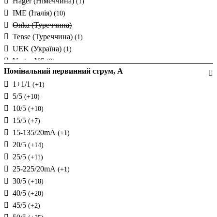
Hager (Німеччина)
(1)
IME (Італія)
(10)
Onka (Туреччина)
Tense (Туреччина)
(1)
UEK (Україна)
(1)
Vector VS
(8)
Номінальний первинний струм, А
Volter (Україна)
1+1/1
Мегомметр (Україна)
(+1)
Новатек-Електро (Україна)
5/5
(+10)
(1)
10/5
(+10)
15/5
(+7)
15-135/20mА
(+1)
20/5
(+14)
25/5
(+11)
25-225/20mА
(+1)
30/5
(+18)
40/5
(+20)
45/5
(+2)