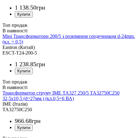
1 138
.
50
грн
Топ продаж
Міні Трансформатори 200/5 з рознімним сердечником d-24mm.
(кл. = 0,5)
Eastron (Китай)
ESCT-T24-200-5
1 238
.
85
грн
Топ продаж
Трансформатор струму IME TA327 250/5 TA32750C250
32,5x10,5 (d=27мм.) (кл.0,5=6 ВА)
IME (Італія)
TA32750C250
966
.
68
грн