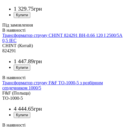
1 329
.
75
грн
Під замовлення
Трансформатор струму CHINT 824291 BH-0.66 120 I 2500/5A
0,5 IEC
CHINT (Китай)
824291
1 447
.
89
грн
Трансформатор струму F&F TO-1000-5 з розбірним
сердечником 1000/5
F&F (Польща)
TO-1000-5
4 444
.
65
грн