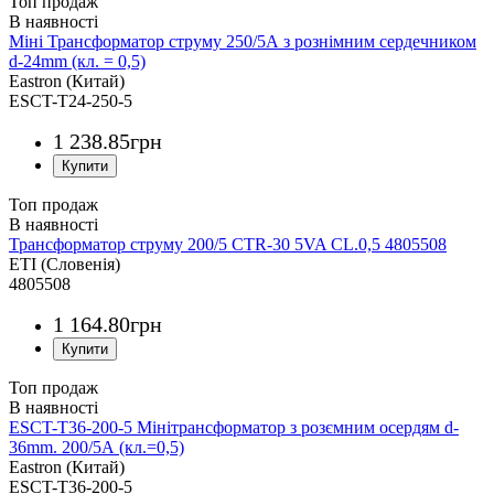
Топ продаж
Міні Трансформатор струму 250/5А з рознімним сердечником
d-24mm (кл. = 0,5)
Eastron (Китай)
ESCT-T24-250-5
1 238
.
85
грн
Топ продаж
Трансформатор струму 200/5 CTR-30 5VA CL.0,5 4805508
ETI (Словенія)
4805508
1 164
.
80
грн
Топ продаж
ESCT-T36-200-5 Мінітрансформатор з розємним осердям d-
36mm. 200/5А (кл.=0,5)
Eastron (Китай)
ESCT-T36-200-5