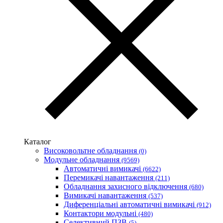
Volterm (Україна)
Wago (Німеччина)
Wallbox (Іспанія)
WURTH (Німеччина)
Zubr (Україна)
АС Привод (Україна)
АСКО-УКРЕМ (Україна)
Білмакс
Запорізький завод кольорових металів (ЗЗКМ)
Каблекс Одеса
Мегомметр (Україна)
Новатек-Електро (Україна)
Одескабель Одеський кабельний завод
Каталог
Промфактор
Високовольтне обладнання
(0)
Термофіт
Модульне обладнання
(9569)
Укренерго-Альянс (Україна)
Автоматичні вимикачі
(6622)
Перемикачі навантаження
(211)
Обладнання захисного відключення
(680)
Вимикачі навантаження
(537)
Диференціальні автоматичні вимикачі
(912)
Контактори модульні
(480)
Селективний ПЗВ
(5)