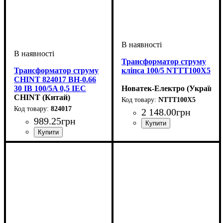
Трансформатор струму
Трансформатор струму
кліпса 100/5 NTTT100X5
CHINT 824017 BH-0.66
30 IB 100/5A 0,5 IEC
Новатек-Електро (Україна)
CHINT (Китай)
NTTT100X5
824017
2 148
.
00
грн
989
.
25
грн
Номінальний первинний стр
100/5
Номінальний первинний струм, А
Номінальний вторинний струм, А
Клас точності
Серія
: BH-0.66
: 0,5
:
:
100/5
5