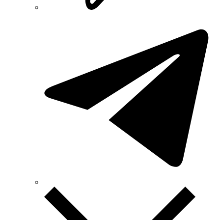
Smart-MAIC
Socomec (Франція)
SOFAR (Китай)
Sungrow (Китай)
TAB (Словенія)
Takel (УкраЇна)
Technoelectric (Італія)
Technosystems (Україна)
TEKPAN (Туреччина)
TeleTec (Україна)
TEM (Словенія)
Tense (Туреччина)
Terneo (Україна)
Testboy (Німеччина)
UEC (Україна)
UEK (Україна)
Vargo (Україна)
Vector VS
Vimar (Італія)
Volter (Україна)