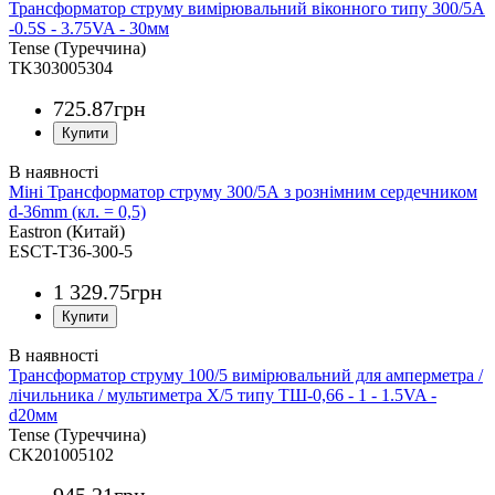
Трансформатор струму вимірювальний віконного типу 300/5A
-0.5S - 3.75VA - 30мм
Tense (Туреччина)
TK303005304
725
.
87
грн
Міні Трансформатор струму 300/5А з рознімним сердечником
d-36mm (кл. = 0,5)
Eastron (Китай)
ESCT-T36-300-5
1 329
.
75
грн
Трансформатор струму 100/5 вимірювальний для амперметра /
лічильника / мультиметра Х/5 типу ТШ-0,66 - 1 - 1.5VA -
d20мм
Tense (Туреччина)
CK201005102
945
.
21
грн