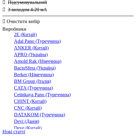
5000/1
Підсумовувальний
TAC
(+4)
(20)
З виходом 4-20 мА
60/1
TAC110
(+5)
800/1
TAC80
(+10)
Очистити вибір
8000/5
TAIBB
(+2)
(2)
Виробники
TAQ10
(1)
2E (Китай)
TAQ20
Adal Pano (Туреччина)
TAQ20P
ANKER (Китай)
APRO (Україна)
TAQ2M
Arnold Rak (Німччина)
TAS
BactoSfera (Україна)
TAS102
Berker (Німеччина)
TAS102B
BM Group (Італія)
TAS102BP
CATA (Туреччина)
TAS125
Cetinkaya Pano (Туреччина)
TAS125P
CHINT (Китай)
TAS127
CNC (Китай)
TAS127B
DATAKOM (Туреччина)
TAS63P
Devi (Данія)
TAS64
Deye (Китай)
Нові статті
DigiTop (Україна)
TAS65