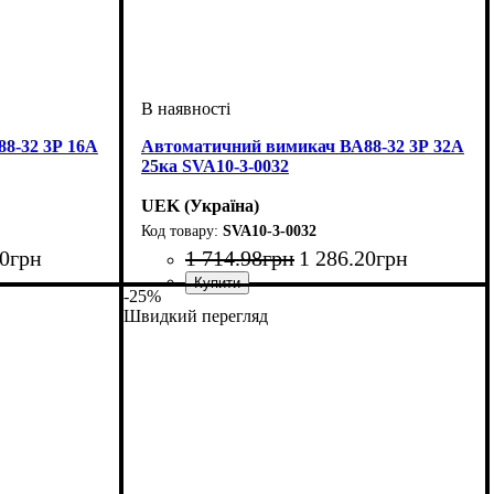
8-32 3Р 16А
Автоматичний вимикач ВА88-32 3Р 32А
25ка SVA10-3-0032
UEK (Україна)
SVA10-3-0032
0
грн
1 714
.
98
грн
1 286
.
20
грн
-25%
тромагнітний
Обладнання
Номінальний струм, А
Кількість полюсів
Вимикаюча здатність, kA
Розчіплювач
Серія
: ВА88
: тепловий і електромагнітний
: автомат
: 3
: 32
: 25
Швидкий перегляд
(ТМ)