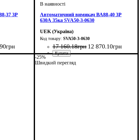
8-37 3Р
Автоматичний вимикач ВА88-40 3Р
630А 35ка SVA50-3-0630
UEK (Україна)
SVA50-3-0630
90
грн
17 160
.
18
грн
12 870
.
10
грн
-25%
тромагнітний
Обладнання
Номінальний струм, А
Кількість полюсів
Вимикаюча здатність, kA
Розчіплювач
Серія
: ВА88
: тепловий і електромагнітний
: автомат
: 3
: 630
: 35
Швидкий перегляд
(ТМ)