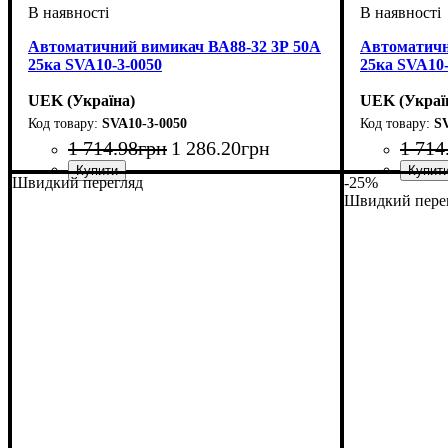
Автоматичний вимикач ВА88-32 3Р 50А
Автоматичн
25ка SVA10-3-0050
25ка SVA10-
UEK (Україна)
UEK (Украї
SVA10-3-0050
S
1 714
.
98
грн
1 286
.
20
грн
1 714
Швидкий перегляд
-25%
Обладнання
Номінальний струм, А
Кількість полюсів
Вимикаюча здатність, kA
Розчіплювач
Серія
: ВА88
: тепловий і електромагнітний
: автомат
: 3
: 50
: 25
Обладнання
Номінальний
Кількість п
Вимикаюча з
Розчіплювач
Серія
: ВА88
Швидкий пере
(ТМ)
(ТМ)