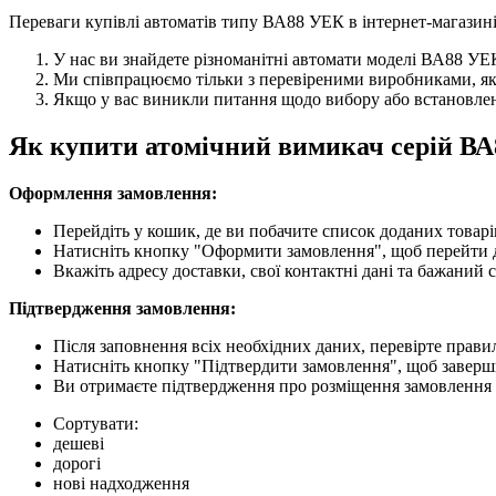
Переваги купівлі автоматів типу ВА88 УЕК в інтернет-магазині 
У нас ви знайдете різноманітні автомати моделі ВА88 У
Ми співпрацюємо тільки з перевіреними виробниками, які 
Якщо у вас виникли питання щодо вибору або встановлення
Як купити атомічний вимикач серій В
Оформлення замовлення:
Перейдіть у кошик, де ви побачите список доданих товарів.
Натисніть кнопку "Оформити замовлення", щоб перейти до
Вкажіть адресу доставки, свої контактні дані та бажаний 
Підтвердження замовлення:
Після заповнення всіх необхідних даних, перевірте правил
Натисніть кнопку "Підтвердити замовлення", щоб заверш
Ви отримаєте підтвердження про розміщення замовлення 
Сортувати:
дешеві
дорогі
нові надходження