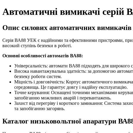
Автоматичні вимикачі серій В
Опис силових автоматичних вимикачів
Серія ВА88 УЕК є надійними та ефективними пристроями, приз
високий ступінь безпеки в роботі.
Основні особливості автоматів ВА88:
Універсальність: автомати ВА88 підходять для широкого
Висока навантажувальна здатність: за допомогою автома
безпеку роботи систем.
Міцність і довговічність: Корпус автоматичного вимикач
середовища. Це гарантує довгу і надійну експлуатацію.
Точне керування: Оснащені точними механізмами керуван
запобіганню можливих аварій і перевантажень.
Захист від перегріву і короткого замикання: Система зах
та запобіганню загорянь.
Каталог низьковольтної апаратури ВА8