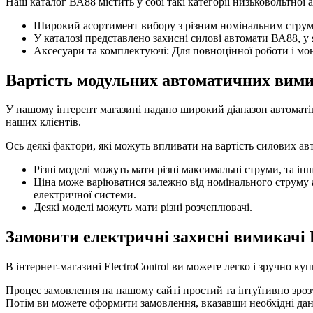
Наш каталог ВА88 містить у собі такі категорії низьковольтної 
Широкий асортимент вибору з різним номінальним струмо
У каталозі представлено захисні силові автомати ВА88, у 
Аксесуари та комплектуючі: Для повноцінної роботи і м
Вартість модульних автоматичних вими
У нашому інтерент магазині надано широкий діапазон автоматі
наших клієнтів.
Ось деякі фактори, які можуть впливати на вартість силових ав
Різні моделі можуть мати різні максимальні струми, та ін
Ціна може варіюватися залежно від номінального струму 
електричної системи.
Деякі моделі можуть мати різні розчеплювачі.
Замовити електричні захисні вимикачі
В інтернет-магазині ElectroControl ви можете легко і зручно к
Процес замовлення на нашому сайті простий та інтуїтивно зрозу
Потім ви можете оформити замовлення, вказавши необхідні дані