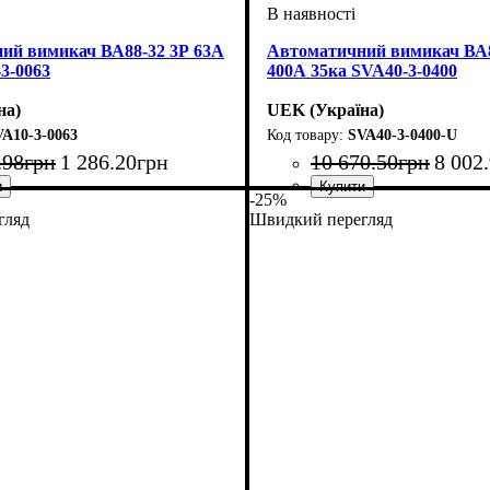
ий вимикач ВА88-32 3Р 63А
Автоматичний вимикач ВА8
3-0063
400А 35ка SVA40-3-0400
на)
UEK (Україна)
VA10-3-0063
SVA40-3-0400-U
.
98
грн
1 286
.
20
грн
10 670
.
50
грн
8 002
.
-25%
 струм, А
олюсів
датність, kA
: тепловий і електромагнітний
: автомат
: 3
: 63
: 25
Обладнання
Номінальний струм, А
Кількість полюсів
Вимикаюча здатність, kA
Розчіплювач
Серія
: ВА88
: тепловий і елек
: автомат
: 3
: 400
: 35
гляд
Швидкий перегляд
(ТМ)