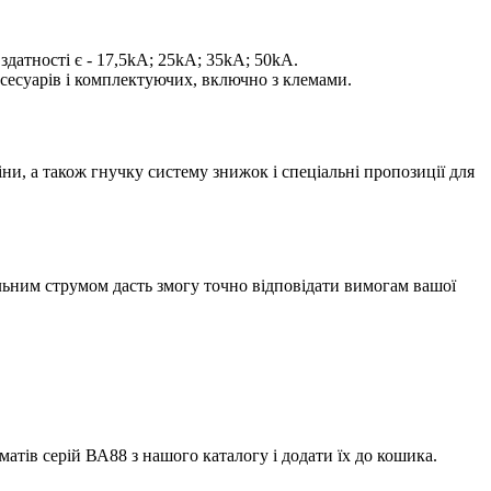
здатності є - 17,5kA; 25kA; 35kA; 50kA.
сесуарів і комплектуючих, включно з клемами.
и, а також гнучку систему знижок і спеціальні пропозиції для
льним струмом дасть змогу точно відповідати вимогам вашої
атів серій ВА88 з нашого каталогу і додати їх до кошика.