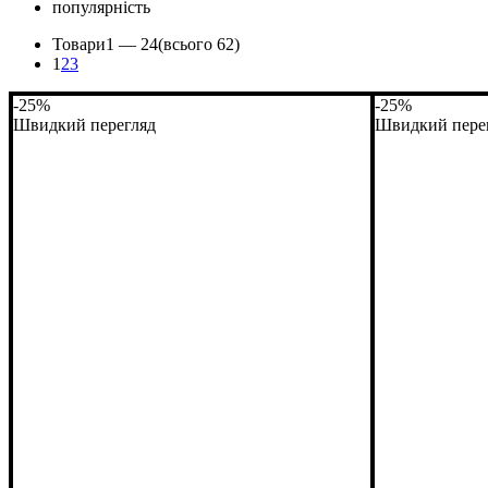
популярність
Товари
1 —
24
(всього 62)
1
2
3
-25%
-25%
Швидкий перегляд
Швидкий пере