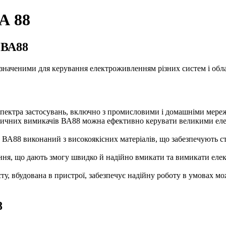
А 88
 ВА88
наченими для керування електроживленням різних систем і обла
 спектра застосувань, включно з промисловими і домашніми мере
тичних вимикачів ВА88 можна ефективно керувати великими еле
а ВА88 виконаний з високоякісних матеріалів, що забезпечують 
ня, що дають змогу швидко й надійно вмикати та вимикати еле
исту, вбудована в пристрої, забезпечує надійну роботу в умовах 
8