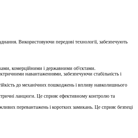
днання. Використовуючи передові технології, забезпечують
жами, комерційними і державними об'єктами.
ктричними навантаженнями, забезпечуючи стабільність і
стійкість до механічних пошкоджень і впливу навколишнього
ктричні ланцюги. Це сприяє ефективному контролю та
можливих перевантажень і коротких замикань. Це сприяє безпеці