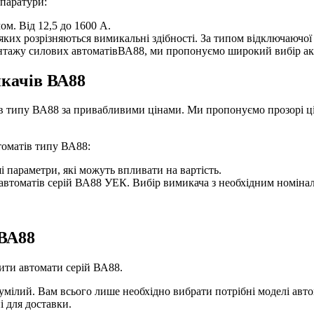
апаратури:
м. Від 12,5 до 1600 А.
яких розрізняються вимикальні здібності. За типом відключаючої 
онтажу силових автоматівВА88, ми пропонуємо широкий вибір ак
качів ВА88
в типу ВА88 за привабливими цінами. Ми пропонуємо прозорі цін
томатів типу ВА88:
ші параметри, які можуть впливати на вартість.
автоматів серій ВА88 УЕК. Вибір вимикача з необхідним номіна
 ВА88
упити автомати серій ВА88.
мілий. Вам всього лише необхідно вибрати потрібні моделі автом
 для доставки.