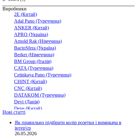
Виробники
2E (Китай)
Adal Pano (Туреччина)
ANKER (Китай)
APRO (Україна)
Arnold Rak (Німччина)
BactoSfera (Україна)
Berker (Німеччина)
BM Group (Італія)
CATA (Туреччина)
Cetinkaya Pano (Туреччина)
CHINT (Китай)
CNC (Китай)
DATAKOM (Туреччина)
Devi (Данія)
Deye (Китай)
Нові статті
DigiTop (Україна)
DKC (Україна)
Як правильно підібрати колір розетки і вимикача в
інтер'єр
Dyness (Китай)
26.05.2026
E.NEXT (Україна)