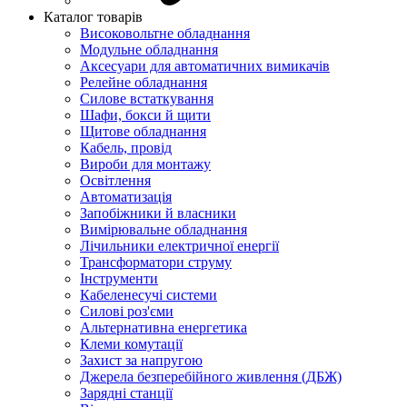
Каталог товарів
Високовольтне обладнання
Модульне обладнання
Аксесуари для автоматичних вимикачів
Релейне обладнання
Силове встаткування
Шафи, бокси й щити
Щитове обладнання
Кабель, провід
Вироби для монтажу
Освітлення
Автоматизація
Запобіжники й власники
Вимірювальне обладнання
Лічильники електричної енергії
Трансформатори струму
Інструменти
Кабеленесучі системи
Силові роз'єми
Альтернативна енергетика
Клеми комутації
Захист за напругою
Джерела безперебійного живлення (ДБЖ)
Зарядні станції