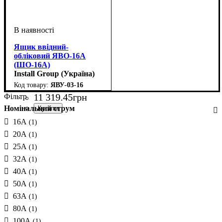
Ящик ввідний-
обліковий ЯВО-16А
(ШО-16А)
Install Group (Україна)
ЯВУ-03-16
11 319
.
45
грн
Фільтр
Номінальний струм
16А
(1)
20А
(1)
25A
(1)
32А
(1)
40А
(1)
50А
(1)
63А
(1)
80А
(1)
100А
(1)