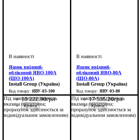
Ящик ввідний-
Ящик ввідний-
обліковий ЯВО-100А
обліковий ЯВО-80А
(ШО-100А)
(ШО-80А)
Install Group (Україна)
Install Group (Україна)
ЯВУ-03-100
ЯВУ-03-80
18 222
.
90
грн
17 535
.
20
грн
Під замовлення (вартість
Під замовлення (вартість
вказана орієнтовна;
вказана орієнтовна;
прорахунок здійснюється за
прорахунок здійснюється за
індивідуальним замовленням)
індивідуальним замовленням)