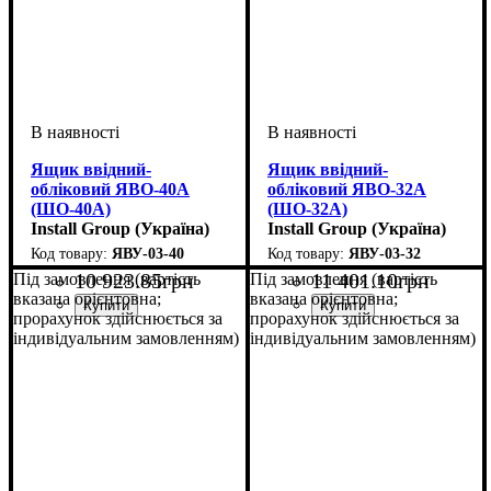
Ящик ввідний-
Ящик ввідний-
обліковий ЯВО-40А
обліковий ЯВО-32А
(ШО-40А)
(ШО-32А)
Install Group (Україна)
Install Group (Україна)
ЯВУ-03-40
ЯВУ-03-32
10 923
.
85
грн
11 401
.
10
грн
Під замовлення (вартість
Під замовлення (вартість
вказана орієнтовна;
вказана орієнтовна;
прорахунок здійснюється за
прорахунок здійснюється за
індивідуальним замовленням)
індивідуальним замовленням)