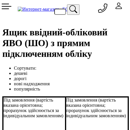
050 333-77-60
048 709-69-79
067 557-02-95
093 836-58-13
Ящик ввідний-обліковий
ЯВО (ШО) з прямим
підключенням обліку
Сортувати:
дешеві
дорогі
нові надходження
популярність
Під замовлення (вартість
Під замовлення (вартість
вказана орієнтовна;
вказана орієнтовна;
прорахунок здійснюється за
прорахунок здійснюється за
індивідуальним замовленням)
індивідуальним замовленням)