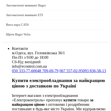
MAXUS (Китай)
Mersen (Франція)
Автоматичні вимикачі Hager
NIK (Україна)
Автоматичні вимикачі ETI
NOARK
Onka (Туреччина)
Вита пара CAT6
OZKA (Україна)
Phoenix Contact (Німеччина)
Щити Hager Volta
Plank Electrotechnic (Україна)
Pro'sKit (Тайвань)
Контакти
PYLONTECH (Китай)
м.Одеса, вул. Головківська 36/1
Radpol (Польща)
Пн-Пт з 9:00 до 18:00
Raut (Україна)
Сб-Нд: вихідний
Reliance (Україна)
info@econtrol.com.ua
050 333-77-60
048 709-69-79
067 557-02-95
093 836-58-13
REM POWER (Словенія)
Schneider-Electric (Франція)
Купити електрообладнання за найкращою
Selec (Індія)
ціною з доставкою по Україні
SEZ (Словаччина)
Siemens (Німеччина)
Інтернет-магазин з електрообладнання
Smart-MAIC
«Електроконтроль» пропонує
купити
товари
за
Socomec (Франція)
найкращою ціною
з оптовими і роздрібними
поставками в будь-яке місто України. Ми відправляємо
SOFAR (Китай)