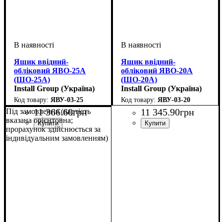
Ящик ввідний-
Ящик ввідний-
обліковий ЯВО-25А
обліковий ЯВО-20А
(ШО-25А)
(ШО-20А)
Install Group (Україна)
Install Group (Україна)
ЯВУ-03-25
ЯВУ-03-20
11 366
.
60
грн
11 345
.
90
грн
Під замовлення (вартість
вказана орієнтовна;
прорахунок здійснюється за
індивідуальним замовленням)