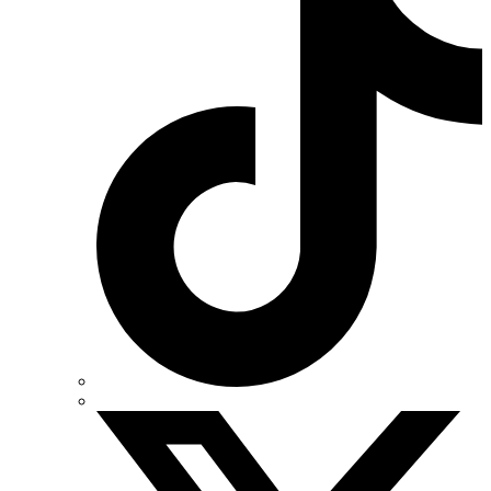
WURTH (Німеччина)
Zubr (Україна)
АС Привод (Україна)
АСКО-УКРЕМ (Україна)
Білмакс
Запорізький завод кольорових металів (ЗЗКМ)
Каблекс Одеса
Мегомметр (Україна)
Новатек-Електро (Україна)
Одескабель Одеський кабельний завод
Промфактор
Термофіт
Укренерго-Альянс (Україна)