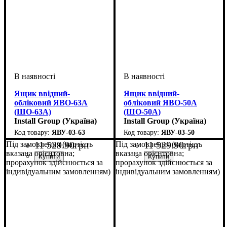
Ящик ввідний-
Ящик ввідний-
обліковий ЯВО-63А
обліковий ЯВО-50А
(ШО-63А)
(ШО-50А)
Install Group (Україна)
Install Group (Україна)
ЯВУ-03-63
ЯВУ-03-50
11 529
.
90
грн
11 529
.
90
грн
Під замовлення (вартість
Під замовлення (вартість
вказана орієнтовна;
вказана орієнтовна;
прорахунок здійснюється за
прорахунок здійснюється за
індивідуальним замовленням)
індивідуальним замовленням)