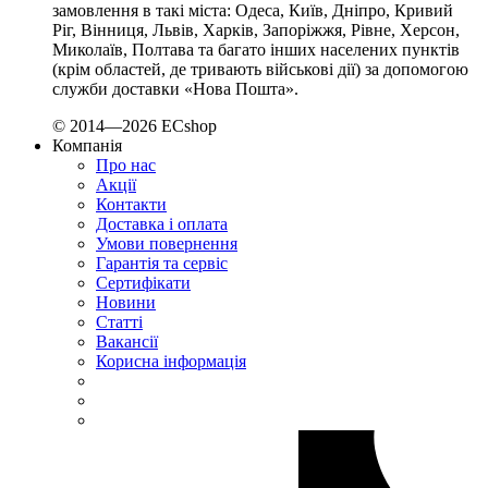
замовлення в такі міста: Одеса, Київ, Дніпро, Кривий
Sungrow (Китай)
Ріг, Вінниця, Львів, Харків, Запоріжжя, Рівне, Херсон,
TAB (Словенія)
Миколаїв, Полтава та багато інших населених пунктів
Takel (УкраЇна)
(крім областей, де тривають військові дії) за допомогою
Technoelectric (Італія)
служби доставки «Нова Пошта».
Technosystems (Україна)
© 2014—2026 ECshop
TEKPAN (Туреччина)
Компанія
TeleTec (Україна)
Про нас
TEM (Словенія)
Акції
Контакти
Tense (Туреччина)
Доставка і оплата
Terneo (Україна)
Умови повернення
Testboy (Німеччина)
Гарантія та сервіс
UEC (Україна)
Сертифікати
Новини
UEK (Україна)
Статті
Vargo (Україна)
Вакансії
Vector VS
Корисна інформація
Vimar (Італія)
Volter (Україна)
Volterm (Україна)
Wago (Німеччина)
Wallbox (Іспанія)