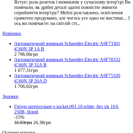
Вступ: роль розеток і вимикачів у сучасному інтер'єрі Ви
EAE Electric
помічали, як дрібні деталі здатні повністю змінити
Eastron (Китай)
сприйняття інтер'єру? Меблі розставлено, освітлення
Eaton (США)
грамотно продумано, але чогось усе одно не вистачає... І
ось ви помічаєте: на світлій сті...
ElectrO (Україна)
Eleks (Україна)
Новинки
Entes (Туреччина)
Автоматичний вимикач Schneider-Electric A9F73301
EON (Таїланд)
iC60N 3P 1A B
ETI (Словенія)
2 796
.
06
грн
ETREL (Словенія)
Автоматичний вимикач Schneider-Electric A9F78332
Evrosvet (Україна)
iC60N 3P 32A B
Extherm (Німеччина)
1 677
.
31
грн
Автоматичний вимикач Schneider-Electric A9F75320
F&F (Польща)
iC60N 3P 20A D
FRER (Італія)
1 706
.
02
грн
FS (Україна)
Знижки
Galkat (Україна)
GAMA (Україна)
Гніздо штепсельне e.socket.001.10.white, без з/к 10А
GENERICA (Китай)
250В, білий
Gewiss (Італія)
-15%
Ginlong Solis (Китай)
31
.
03
грн
26
.
38
грн
GreenVision (Китай)
Останні відгуки