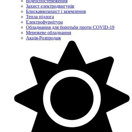
Відеоспостереження
Захист електродвигунів
Блискавкозахист і заземлення
Тепла підлога
Електрофурнітура
Обладнання для боротьби проти COVID-19
Мережеве обладнання
Акція-Розпродаж