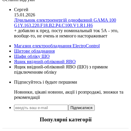
Hager (Німеччина)
Haupa (Німеччина)
Сергей
15.01.2026
HD Hyundai Electric (Корея)
Лічильник електроенергій однофазний GAMA 100
Hemstedt (Німеччина)
G1Y.163.220.F18.B2.P4.C100.V1.R1.H6
Horoz Electric (Туреччина)
+ добавлю к пред. посту номинальный ток 5А - это,
Huawei (Китай)
вообще-то, не очень и немного настораживает
IME (Італія)
Магазин електрообладнання ElectroControl
Install Group (Україна)
Щитове обладнання
IPmall (Україна)
Шафи обліку ШО
JA SOLAR (Китай)
Ящик ввідний-обліковий ЯВО
Jokari (Німеччина)
Ящик ввідний-обліковий ЯВО (ШО) з прямим
підключенням обліку
Kanlux
Katko (Фінляндія)
Підписуйтесь і будьте першими
KNIPEX (Чехія)
Новинки, цікаві новини, акції і розпродажі, знижки та
Kolarz (Австрія)
рекомендації
Kopos (Чехія)
Legrand (Франція)
Підписатися
LogicPower (Україна)
LuxPower (Китай)
Популярні категорії
Massive (Бельгія)