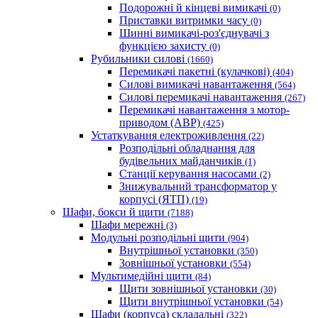
Подорожні й кінцеві вимикачі
(0)
Приставки витримки часу
(0)
Шинні вимикачі-роз'єднувачі з
функцією захисту
(0)
Рубильники силові
(1660)
Перемикачі пакетні (кулачкові)
(404)
Силові вимикачі навантаження
(564)
Cилові перемикачі навантаження
(267)
Перемикачі навантаження з мотор-
приводом (АВР)
(425)
Устаткування електроживлення
(22)
Розподільні обладнання для
будівельних майданчиків
(1)
Станції керування насосами
(2)
Знижувальний трансформатор у
корпусі (ЯТП)
(19)
Шафи, бокси й щити
(7188)
Шафи мережні
(3)
Модульні розподільні щити
(904)
Внутрішньої установки
(350)
Зовнішньої установки
(554)
Мультимедійні щити
(84)
Щити зовнішньої установки
(30)
Щити внутрішньої установки
(54)
Шафи (корпуса) складальні
(322)