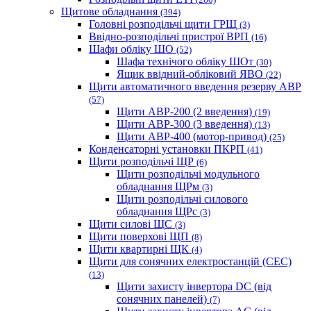
Щитове обладнання
(394)
Головні розподільчі щити ГРЩ
(3)
Ввідно-розподільчі пристрої ВРП
(16)
Шафи обліку ШО
(52)
Шафа технічого обліку ШОт
(30)
Ящик ввідний-обліковий ЯВО
(22)
Щити автоматичного введення резерву АВР
(57)
Щити АВР-200 (2 введення)
(19)
Щити АВР-300 (3 введення)
(13)
Щити АВР-400 (мотор-привод)
(25)
Конденсаторні установки ПКРП
(41)
Щити розподільчі ЩР
(6)
Щити розподільчі модульного
обладнання ЩРм
(3)
Щити розподільчі силового
обладнання ЩРс
(3)
Щити силові ЩС
(3)
Щити поверхові ЩП
(8)
Щити квартирні ЩК
(4)
Щити для сонячних електростанцій (СЕС)
(13)
Щити захисту інвертора DC (від
сонячних панелей)
(7)