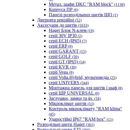
Метал. шафи DKC "RAM block"
(1130)
Корпуса ПР
(6)
Панелі розподільних щитів ЩО
(1)
Дверцята ревізійні
(52)
Аксесуари до щитів
(1633)
Hager Блок N-клем
(19)
серії 30V IP30
(2)
серії ECH (IP65)
(7)
серії ERP
(9)
серії GARANT
(15)
серії GOLF
(50)
серії GT (IP65)
(14)
серії KVR
(30)
серії Vega
(9)
серії Volta.Hybrid, мультимедіа
(25)
серії UNIVERS
(344)
Монтажна панель для щитів і шаф
(8)
серії ЩР UNIVERSAL
(0)
Заглушки, замки та ін.
(34)
Мікроклімат щитів
(53)
Контроль мікроклімату "RAM klima"
(45)
Ударостійкі IP67 "RAM box"
(11)
Розподільні щити Hager
(361)
Розподільні щити ETI
(260)