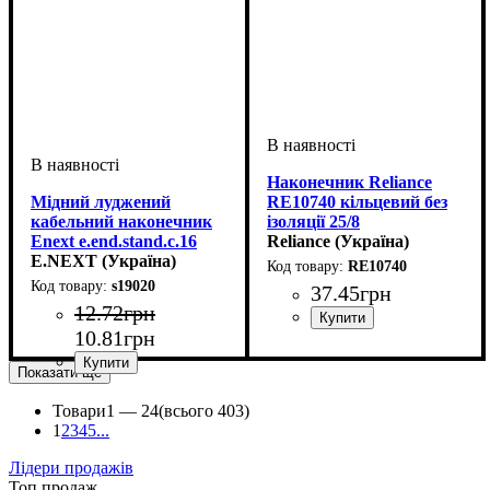
Наконечник Reliance
Мідний луджений
RE10740 кільцевий без
кабельний наконечник
ізоляції 25/8
Enext e.end.stand.c.16
Reliance (Україна)
D10.5
E.NEXT (Україна)
RE10740
s19020
37
.
45
грн
12
.
72
грн
10
.
81
грн
Обладнання
Матеріал
Вид наконечника
Перетин проведення, мм2
Діаметр гвинтової фіксації, 
Довжина, мм
: мідь луджена
: кабельний
: 33
: без
:
наконечник
ізоляції
25
8,4
Показати ще
Обладнання
Матеріал
Перетин проведення, мм2
Діаметр гвинтової фіксації, мм
Довжина, мм
: мідь луджена
: кабельний
: 295
:
:
наконечник
16
10,5
Товари
1 —
24
(всього 403)
1
2
3
4
5
...
Лідери продажів
Топ продаж