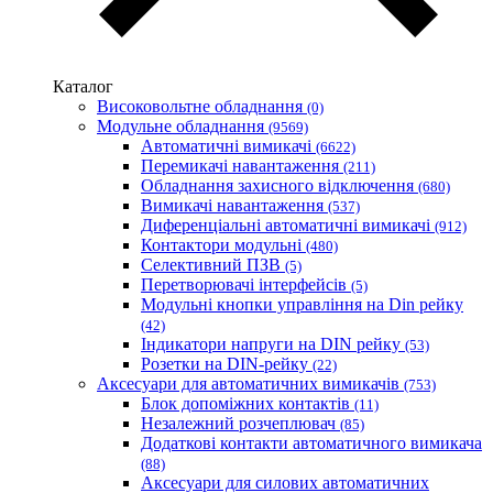
Каблекс Одеса
Мегомметр (Україна)
Новатек-Електро (Україна)
Каталог
Одескабель Одеський кабельний завод
Високовольтне обладнання
(0)
Промфактор
Модульне обладнання
(9569)
Термофіт
Автоматичні вимикачі
(6622)
Укренерго-Альянс (Україна)
Перемикачі навантаження
(211)
Обладнання захисного відключення
(680)
Вимикачі навантаження
(537)
Диференціальні автоматичні вимикачі
(912)
Контактори модульні
(480)
Селективний ПЗВ
(5)
Перетворювачі інтерфейсів
(5)
Модульні кнопки управління на Din рейку
(42)
Індикатори напруги на DIN рейку
(53)
Розетки на DIN-рейку
(22)
Аксесуари для автоматичних вимикачів
(753)
Блок допоміжних контактів
(11)
Незалежний розчеплювач
(85)
Додаткові контакти автоматичного вимикача
(88)
Аксесуари для силових автоматичних