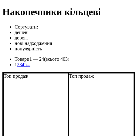
Наконечники кільцеві
Сортувати:
дешеві
дорогі
нові надходження
популярність
Товари
1 —
24
(всього 403)
1
2
3
4
5
...
Топ продаж
Топ продаж