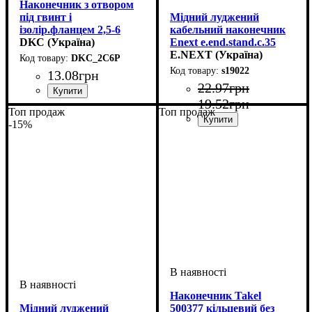
Наконечник з отвором
під гвинт і
Мідний луджений
ізолір.фланцем 2,5-6
кабельний наконечник
кв.мм 6,2 мм (НКІ)
DKC (Україна)
Enext e.end.stand.c.35
D10.5
E.NEXT (Україна)
DKC_2C6P
s19022
13
.
08
грн
22
.
97
грн
19
.
52
грн
Обладнання
Матеріал
Перетин проведення, мм2
Для, мм
Серія
: DKC
: 6,2
: мідь луджена
: кабельний
:
Топ продаж
Топ продаж
наконечник
2,5-6
-15%
Обладнання
Матеріал
Перетин проведення, мм2
Діаметр гвинтової фіксації, 
Довжина, мм
: мідь луджена
: кабельний
: 375
:
наконечник
35
10,5
Наконечник Takel
Мідний луджений
500377 кільцевий без