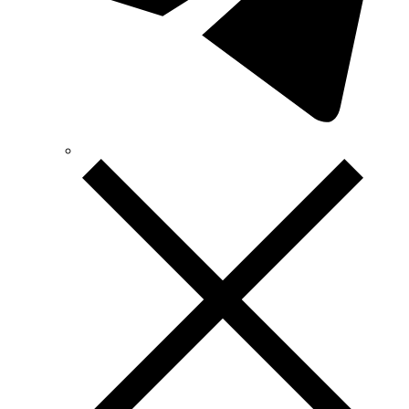
TEKPAN (Туреччина)
TeleTec (Україна)
TEM (Словенія)
Tense (Туреччина)
Terneo (Україна)
Testboy (Німеччина)
UEC (Україна)
UEK (Україна)
Vargo (Україна)
Vector VS
Vimar (Італія)
Volter (Україна)
Volterm (Україна)
Wago (Німеччина)
Wallbox (Іспанія)
WURTH (Німеччина)
Zubr (Україна)
АС Привод (Україна)
АСКО-УКРЕМ (Україна)
Білмакс
Запорізький завод кольорових металів (ЗЗКМ)