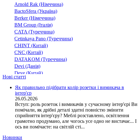
Arnold Rak (Німччина)
10,3
(2)
BactoSfera (Україна)
10,4
(2)
Berker (Німеччина)
10,5
(20)
BM Group (Італія)
12,4
(2)
CATA (Туреччина)
12,9
(4)
Cetinkaya Pano (Туреччина)
13,2
CHINT (Китай)
(1)
CNC (Китай)
14,5
(2)
DATAKOM (Туреччина)
16,5
(2)
Devi (Данія)
17
(1)
Deye (Китай)
3,1
Нові статті
(2)
DigiTop (Україна)
4,1
(1)
DKC (Україна)
Як правильно підібрати колір розетки і вимикача в
4,2
(7)
інтер'єр
Dyness (Китай)
26.05.2026
5,1
(1)
E.NEXT (Україна)
Вступ: роль розеток і вимикачів у сучасному інтер'єрі Ви
6,2
EAE Electric
(3)
помічали, як дрібні деталі здатні повністю змінити
Eastron (Китай)
6,3
сприйняття інтер'єру? Меблі розставлено, освітлення
(7)
Eaton (США)
грамотно продумано, але чогось усе одно не вистачає... І
8,2
(9)
ось ви помічаєте: на світлій сті...
ElectrO (Україна)
8,3
(5)
Eleks (Україна)
Новинки