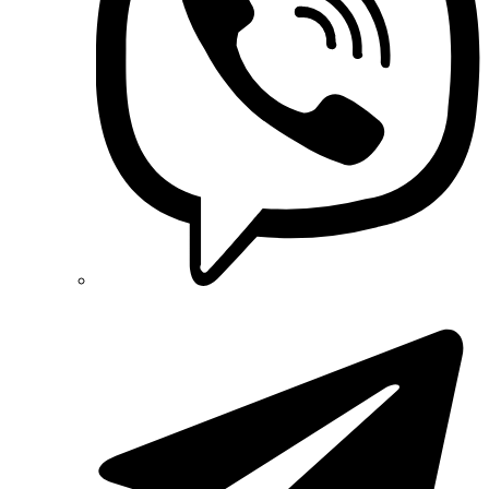
Phoenix Contact (Німеччина)
Plank Electrotechnic (Україна)
Pro'sKit (Тайвань)
PYLONTECH (Китай)
Radpol (Польща)
Raut (Україна)
Reliance (Україна)
REM POWER (Словенія)
Schneider-Electric (Франція)
Selec (Індія)
SEZ (Словаччина)
Siemens (Німеччина)
Smart-MAIC
Socomec (Франція)
SOFAR (Китай)
Sungrow (Китай)
TAB (Словенія)
Takel (УкраЇна)
Technoelectric (Італія)
Technosystems (Україна)