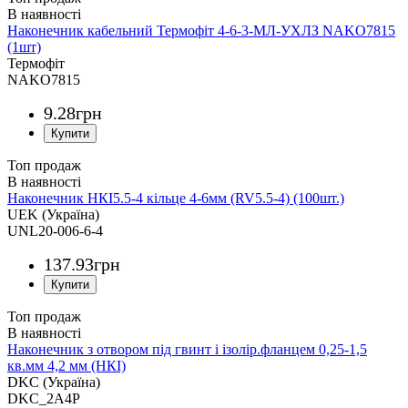
Наконечник кабельний Термофіт 4-6-3-МЛ-УХЛЗ NAKO7815
(1шт)
Термофіт
NAKO7815
9
.
28
грн
Топ продаж
Наконечник НКІ5.5-4 кільце 4-6мм (RV5.5-4) (100шт.)
UEK (Україна)
UNL20-006-6-4
137
.
93
грн
Топ продаж
Наконечник з отвором під гвинт і ізолір.фланцем 0,25-1,5
кв.мм 4,2 мм (НКІ)
DKC (Україна)
DKC_2A4P