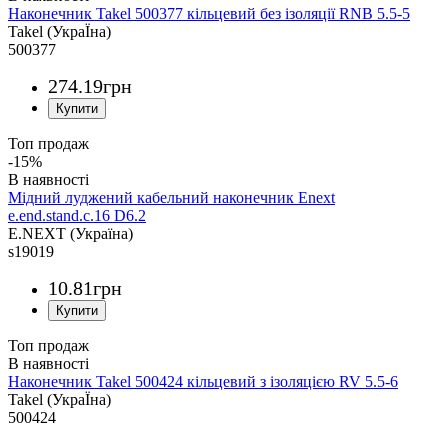
Наконечник Takel 500377 кільцевий без ізоляції RNB 5.5-5
Takel (УкраЇна)
500377
274
.
19
грн
Топ продаж
-15%
Мідний луджений кабельний наконечник Enext
e.end.stand.c.16 D6.2
E.NEXT (Україна)
s19019
10
.
81
грн
Топ продаж
Наконечник Takel 500424 кільцевий з ізоляцією RV 5.5-6
Takel (УкраЇна)
500424