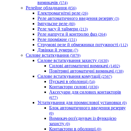
вимикачів
(574)
Релейне обладнання
(856)
Електромагнітні реле
(26)
Реле автоматичного введення резерву
(3)
Імпульсне реле
(80)
Реле часу й таймери
(213)
Реле напруги й контролю фаз
(264)
Реле проміжне
(151)
Струмові реле й обмежники потужності
(112)
Дзвінки й зумери
(7)
Силове встаткування
(5879)
Силове встаткування захисту
(1630)
Силові автоматичні вимикачі
(1492)
Повітряні автоматичні вимикачі
(138)
Силове встаткування комутації
(2567)
Пускачі в оболонці
(54)
Контактори силові
(1836)
Аксесуари для силових контакторів
(677)
Устаткування для промислової установки
(0)
Блок автоматичного введення резерву
(0)
Вимикач-роз'єднувач із функцією
захисту
(0)
Контактори в оболонці
(0)