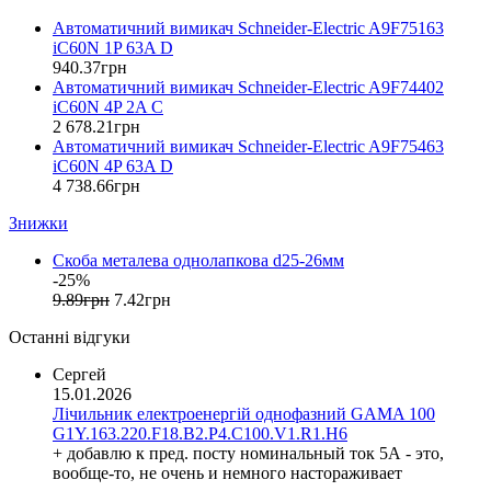
Entes (Туреччина)
Автоматичний вимикач Schneider-Electric A9F75163
EON (Таїланд)
iC60N 1P 63A D
ETI (Словенія)
940
.
37
грн
ETREL (Словенія)
Автоматичний вимикач Schneider-Electric A9F74402
Evrosvet (Україна)
iC60N 4P 2A C
Extherm (Німеччина)
2 678
.
21
грн
Автоматичний вимикач Schneider-Electric A9F75463
F&F (Польща)
iC60N 4P 63A D
FRER (Італія)
4 738
.
66
грн
FS (Україна)
Знижки
Galkat (Україна)
GAMA (Україна)
Скоба металева однолапкова d25-26мм
GENERICA (Китай)
-25%
Gewiss (Італія)
9
.
89
грн
7
.
42
грн
Ginlong Solis (Китай)
Останні відгуки
GreenVision (Китай)
Hager (Німеччина)
Сергей
Haupa (Німеччина)
15.01.2026
Лічильник електроенергій однофазний GAMA 100
HD Hyundai Electric (Корея)
G1Y.163.220.F18.B2.P4.C100.V1.R1.H6
Hemstedt (Німеччина)
+ добавлю к пред. посту номинальный ток 5А - это,
Horoz Electric (Туреччина)
вообще-то, не очень и немного настораживает
Huawei (Китай)