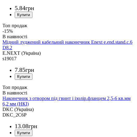
5
.
84
грн
Топ продаж
-15%
Мідний луджений кабельний наконечник Enext e.end.stand.c.6
D8.2
E.NEXT (Україна)
s19017
7
.
85
грн
Топ продаж
Наконечник з отвором під гвинт і ізолір.фланцем 2,5-6 кв.мм
6,2 мм (НКІ)
DKC (Україна)
DKC_2C6P
13
.
08
грн