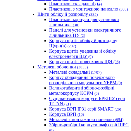
Пластикові складальні
(14)
Пластикові з монтажною панеллю
(308)
Щити обліку й розподілу
(335)
Пластикові корпуси для установки
лічильника
(30)
Панелі для установки електричного
лічильника ПУ
(2)
Корпуса щитів обліку й розподілу
Щурн(в)
(207)
Корпуса щитів уведення й обліку
електроенергії ЩУ
(0)
Корпуса щитів поверхових ЩЭ
(96)
Металеві оболонки
(3855)
Металеві складальні
(1707)
Корпус обладнання поверхового
розподільного модульного УЕРМ
(0)
Великогабаритні збірно-розбірні
металокорпусу КСРМ
(0)
Суцільнозварні корпуси БРЕШУ серії
TITAN
(21)
Корпуса ВРП IP31 серії SMART
(26)
Корпуса ВРП
(10)
Металеві з монтажною панеллю
(954)
Збірно-розбірні корпуси шаф серії ШРС
(0)