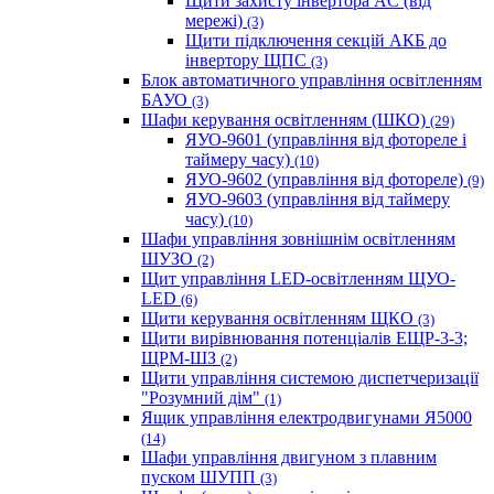
Щити захисту інвертора AC (від
мережі)
(3)
Щити підключення секцій АКБ до
інвертору ЩПС
(3)
Блок автоматичного управління освітленням
БАУО
(3)
Шафи керування освітленням (ШКО)
(29)
ЯУО-9601 (управління від фотореле і
таймеру часу)
(10)
ЯУО-9602 (управління від фотореле)
(9)
ЯУО-9603 (управління від таймеру
часу)
(10)
Шафи управління зовнішнім освітленням
ШУЗО
(2)
Щит управління LED-освітленням ЩУО-
LED
(6)
Щити керування освітленням ЩКО
(3)
Щити вирівнювання потенціалів ЕЩР-3-3;
ЩРМ-ШЗ
(2)
Щити управління системою диспетчеризації
"Розумний дім"
(1)
Ящик управління електродвигунами Я5000
(14)
Шафи управління двигуном з плавним
пуском ШУПП
(3)