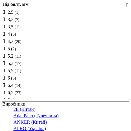
Під болт, мм
25
(5)
2,5
(1)
35
(6)
3,2
(7)
50
(6)
3,5
(1)
70
(6)
4
(3)
95
(1)
4,3
(20)
120
(1)
5
(2)
150
(1)
5,2
(11)
185
(1)
5,3
(17)
240
(1)
5,5
(11)
6-10
(6)
6
(3)
6,4
(14)
6,5
(23)
8
(2)
Виробники
8,4
(30)
2E (Китай)
12
(2)
Adal Pano (Туреччина)
13
ANKER (Китай)
(10)
APRO (Україна)
10,2
(3)