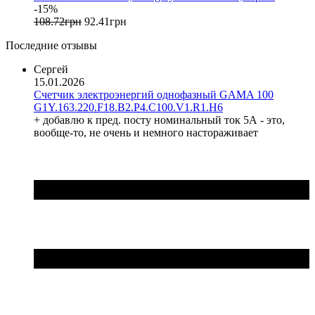
Gewiss (Италия)
-15%
Ginlong Solis (Китай)
108
.
72
грн
92
.
41
грн
GreenVision (Китай)
Последние отзывы
Hager (Германия)
Haupa (Германия)
Сергей
15.01.2026
HD Hyundai Electric (Корея)
Счетчик электроэнергий однофазный GAMA 100
Hemstedt (Германия)
G1Y.163.220.F18.B2.P4.C100.V1.R1.H6
Horoz Electric (Турция)
+ добавлю к пред. посту номинальный ток 5А - это,
Huawei (Китай)
вообще-то, не очень и немного настораживает
IME (Италия)
Install Group (Украина)
IPmall (Украина)
JA SOLAR (Китай)
Jokari (Германия)
Kanlux
Katko (Финляндия)
KNIPEX (Чехия)
Kolarz (Австрия)
Kopos (Чехия)
Legrand (Франция)