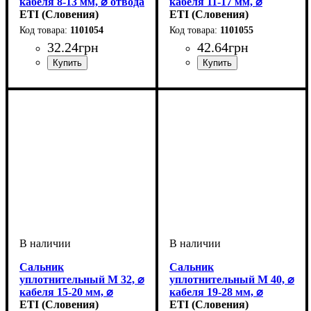
кабеля 8-13 мм, ⌀ отвода
кабеля 11-17 мм, ⌀
20,5 мм. 1101054
ETI (Словения)
отвода 25,5 мм. 1101055
ETI (Словения)
1101054
1101055
32
.
24
грн
42
.
64
грн
Тип изделия
Аксессуары
Серия
: ECH
: сальники
: аксессуар
Тип изделия
Аксессуары
Серия
: ECH
: сальники
: аксессуар
Сальник
Сальник
уплотнительный M 32, ⌀
уплотнительный M 40, ⌀
кабеля 15-20 мм, ⌀
кабеля 19-28 мм, ⌀
отвода 32,5 мм. 1101056
ETI (Словения)
отвода 40,5 мм. 1101057
ETI (Словения)