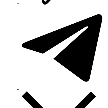
Smart-MAIC
Socomec (Франция)
SOFAR (Китай)
Sungrow (Китай)
TAB (Словения)
Takel (Украина)
Technoelectric (Италия)
Technosystems (Украина)
TEKPAN (Турция)
TeleTec (Украина)
TEM (Словения)
Tense (Турция)
Terneo (Украина)
Testboy (Германия)
UEC (Украина)
UEK (Украина)
Vargo (Украина)
Vector VS
Vimar (Италия)
Volter (Украина)