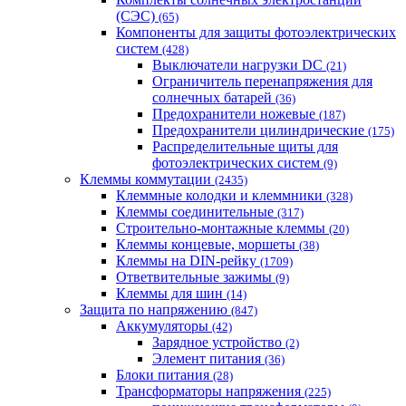
(СЭС)
(65)
Компоненты для защиты фотоэлектрических
систем
(428)
Выключатели нагрузки DC
(21)
Ограничитель перенапряжения для
солнечных батарей
(36)
Предохранители ножевые
(187)
Предохранители цилиндрические
(175)
Распределительные щиты для
фотоэлектрических систем
(9)
Клеммы коммутации
(2435)
Клеммные колодки и клеммники
(328)
Клеммы соединительные
(317)
Строительно-монтажные клеммы
(20)
Клеммы концевые, моршеты
(38)
Клеммы на DIN-рейку
(1709)
Ответвительные зажимы
(9)
Клеммы для шин
(14)
Защита по напряжению
(847)
Аккумуляторы
(42)
Зарядное устройство
(2)
Элемент питания
(36)
Блоки питания
(28)
Трансформаторы напряжения
(225)