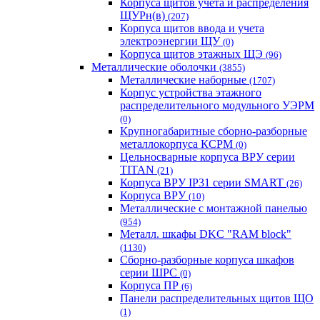
Корпуса щитов учета и распределения
ЩУРн(в)
(207)
Корпуса щитов ввода и учета
электроэнергии ЩУ
(0)
Корпуса щитов этажных ЩЭ
(96)
Металлические оболочки
(3855)
Металлические наборные
(1707)
Корпус устройства этажного
распределительного модульного УЭРМ
(0)
Крупногабаритные сборно-разборные
металлокорпуса КСРМ
(0)
Цельносварные корпуса ВРУ серии
TITAN
(21)
Корпуса ВРУ IP31 серии SMART
(26)
Корпуса ВРУ
(10)
Металлические с монтажной панелью
(954)
Металл. шкафы DKC "RAM block"
(1130)
Сборно-разборные корпуса шкафов
серии ШРС
(0)
Корпуса ПР
(6)
Панели распределительных щитов ЩО
(1)