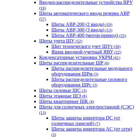
Вводно-распределительные устройства ВРУ
(16)
Щиты автоматического ввода резерва АВР
(57)
Щиты АВР-200 (2 ввода)
(19)
Щиты АВР-300 (3 ввода)
(13)
Щиты АВР-400 (мотор-привод)
(25)
Щиты учета ЩУ
(52)
Щит технического учет ЩУт
(30)
Ящик вводной-учетный ЯВУ
(22)
Конденсаторные установки УКРМ
(41)
Щиты распределительные ЩР
(6)
Щиты распределительные модульного
оборудования ЩРм
(3)
Щиты распределительные силового
оборудования ЩРс
(3)
Щиты силовые ЩС
(3)
Щиты этажные ЩЭ
(8)
Щиты квартирные ЩК
(4)
Щиты для солнечных электростанций (СЭС)
(13)
Щиты защиты инвертора DC (от
солнечных панелей)
(7)
Щиты защиты инвертора AC (от сети)
(3)