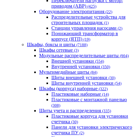
Переключатели нагрузки с мотор-
приводом (АВР)
(425)
Оборудование электропитания
(22)
Распределительные устройства для
строительных площадок
(1)
Станции управления насосами
(2)
Понижающий трансформатор в
корпусе (ЯТП)
(19)
Шкафы, боксы и щиты
(7188)
Шкафы сетевые
(3)
Модульные распределительные щиты
(904)
Внешней установки
(554)
Внутренней установки
(350)
Мультимедийные щиты
(84)
Щиты внешней установки
(30)
Щиты внутренней установки
(54)
Шкафы (корпуса) наборные
(322)
Пластиковые наборные
(14)
Пластиковые с монтажной панелью
(308)
Щиты учета и распределения
(335)
Пластиковые корпуса для установки
счетчика
(30)
Панели для установки электрического
счетчика ПУ
(2)