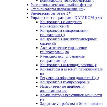
понижающие трансформаторы
(0)
Реле автоматического выбора фаз
(25)
Стабилизаторы напряжения
(376)
Генераторы бытовые
(27)
Управление генераторами DATAKOM
(124)
Контроллеры с интернет-
мониторингом
(3)
Контроллеры синхронизации
генераторов
(7)
Контроллеры для аккумуляторных
систем
(5)
Автоматическое управление
генераторами
(19)
Ручн./дистанц. управление
генераторами
(8)
Контроллеры автоввода резерва
(4)
Контакторы и автомат. переключатели
(8)
Регуляторы оборотов двигателей
(1)
Контроллеры компрессоров
(2)
Измерительные приборы и
анализаторы
(20)
Компенсаторы реактивной мощности
(4)
Зарядные устройства и блоки питания