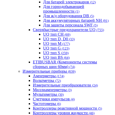
Для батарей электрокаров
(12)
Для горнодобывающей
промышленности
(1)
Для ж/д оборудования DB
(5)
Для аккумуляторных батарей NH
(91)
Для защиты персонала SWF
(5)
Сверхбыстрые предохранители UQ
(755)
UQ тип CH
(69)
UQ тип D, D0
(33)
UQ тип M
(177)
UQ тип G
(123)
UQ тип S
(259)
UQ тип BS
(64)
ETIBUSBAR (Компоненты системы
сборных шин 60мм)
(74)
Измерительные приборы
(839)
Амперметры
(174)
Вольтметры
(72)
Измерительные преобразователи
(24)
Миллиамперметры
(3)
Мультиметры
(30)
Счетчики импульсов
(4)
Частотомеры
(6)
Контроллеры реактивной мощности
(5)
Контроллеры уровня жидкости
(46)