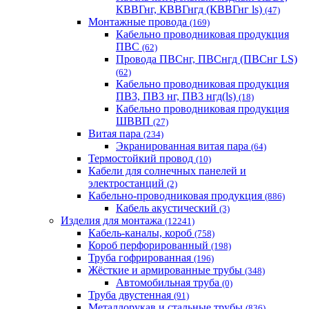
КВВГнг, КВВГнгд (КВВГнг ls)
(47)
Монтажные провода
(169)
Кабельно проводниковая продукция
ПВС
(62)
Провода ПВСнг, ПВСнгд (ПВСнг LS)
(62)
Кабельно проводниковая продукция
ПВ3, ПВ3 нг, ПВ3 нгд(ls)
(18)
Кабельно проводниковая продукция
ШВВП
(27)
Витая пара
(234)
Экранированная витая пара
(64)
Термостойкий провод
(10)
Кабели для солнечных панелей и
электростанций
(2)
Кабельно-проводниковая продукция
(886)
Кабель акустический
(3)
Изделия для монтажа
(12241)
Кабель-каналы, короб
(758)
Короб перфорированный
(198)
Труба гофрированная
(196)
Жёсткие и армированные трубы
(348)
Автомобильная труба
(0)
Труба двустенная
(91)
Металлорукав и стальные трубы
(836)