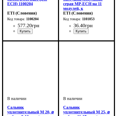
ECH) 1100204
серая MP-ECH на 11
модулей, к
ETI (Словения)
распределительным
ETI (Словения)
щитам ЕСН-IP65
1100204
1101053
1101053
577
.
20
грн
36
.
40
грн
Тип изделия
Аксессуары
Серия
: ECH
: замок
: аксессуар
Тип изделия
Аксессуары
Серия
: ECH
: заглушки
: аксессуар
Сальник
Сальник
уплотнительный M 20, ⌀
уплотнительный M 25, ⌀