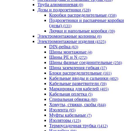
Труба алюминиевая
(0)
Дозы и подрозетники
(528)
Коробки распределительные
(358)
Подрозетники и распаячные коробки
(дозы)
(131)
Лючки и напольные коробки
(39)
Электромонтажные колонны
(6)
Электромонтажные изделия
(4325)
DIN-рейка
(63)
Шины монтажные
(4)
Шины PE и N
(272)
Шины фазные соединительные
(256)
Шина заземления гибкая
(37)
Блоки распределительные
(161)
Кабельные вводы и сальники
(402)
Кабельные разветвители
(59)
Маркировка для кабелей
(405)
Кабельная оплетка
(5)
Спиральная обвязка
(80)
Хомуты, стяжки, скобы
(844)
Изолента
(95)
Муфты кабельные
(7)
Изоляторы
(125)
Термоусадочная трубка
(1412)
Наклейки