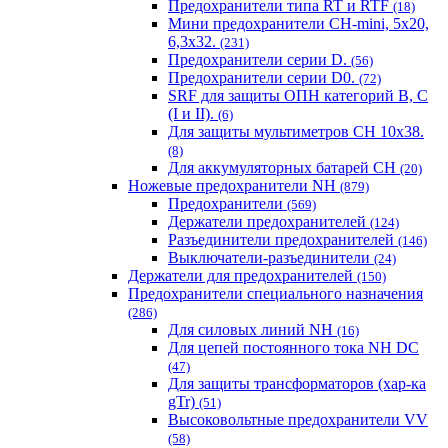
Предохранители типа RT и RTF
(18)
Мини предохранители CH-mini, 5x20,
6,3x32.
(231)
Предохранители серии D.
(56)
Предохранители серии D0.
(72)
SRF для защиты ОПН категорий B, C
(I и II).
(6)
Для защиты мультиметров CH 10х38.
(8)
Для аккумуляторных батарей CH
(20)
Ножевые предохранители NH
(879)
Предохранители
(569)
Держатели предохранителей
(124)
Разъединители предохранителей
(146)
Выключатели-разъединители
(24)
Держатели для предохранителей
(150)
Предохранители специального назначения
(286)
Для силовых линий NH
(16)
Для цепей постоянного тока NH DC
(47)
Для защиты трансформаторов (хар-ка
gTr)
(51)
Высоковольтные предохранители VV
(58)