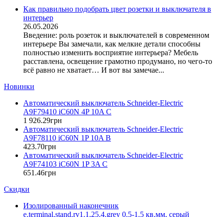
DKC (Украина)
Как правильно подобрать цвет розетки и выключателя в
интерьер
Dyness (Китай)
26.05.2026
E.NEXT (Украина)
Введение: роль розеток и выключателей в современном
EAE Electric
интерьере Вы замечали, как мелкие детали способны
Eastron (Китай)
полностью изменить восприятие интерьера? Мебель
Eaton (США)
расставлена, освещение грамотно продумано, но чего-то
всё равно не хватает… И вот вы замечае...
ElectrO (Украина)
Eleks (Украина)
Новинки
Entes (Турция)
Автоматический выключатель Schneider-Electric
EON (Таиланд)
A9F79410 iC60N 4P 10A C
ETI (Словения)
1 926
.
29
грн
ETREL (Словения)
Автоматический выключатель Schneider-Electric
Evrosvet (Украина)
A9F78110 iC60N 1P 10A B
Extherm (Германия)
423
.
70
грн
Автоматический выключатель Schneider-Electric
F&F (Польша)
A9F74103 iC60N 1P 3A C
FRER (Италия)
651
.
46
грн
FS (Украина)
Скидки
Galkat (Украина)
GAMA (Украина)
Изолированный наконечник
GENERICA (Китай)
e.terminal.stand.rv1.1,25.4.grey 0.5-1.5 кв.мм, серый