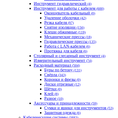
Инструмент гидравлический
(4)
Инструмент для работы с кабелем
(600)
Оконцеватель кабельный
(0)
Удаление оболочки
(42)
Резка кабеля
(97)
Снятие изоляции
(156)
Клещи обжимные
(119)
Механические прессы
(18)
Гидравлические прессы
(135)
Работа с LAN-кабелем
(6)
Протяжка для кабеля
(6)
Столярный и слесарный инструмент
(4)
Измерительный инструмент
(74)
Расходный материал
(504)
Буры по бетону
(131)
Свёрла
(343)
Коронки и фрезы
(0)
Диски отрезные
(12)
Щётки
(0)
Клей
(8)
Разное
(10)
Аксессуары и принадлежности
(59)
Cумки и ящики для инструментов
(53)
Защитная одежда
(6)
Кабеленесущие системы
(3883)