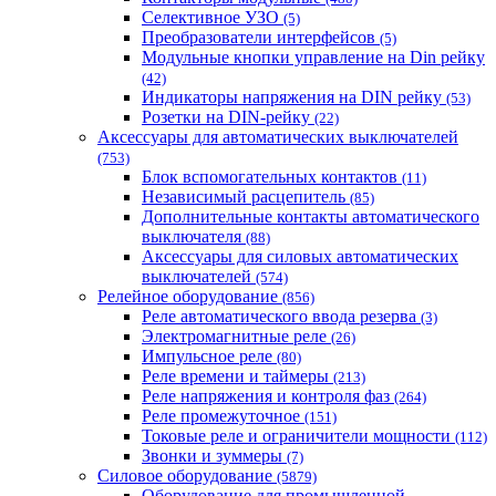
Селективное УЗО
(5)
Преобразователи интерфейсов
(5)
Модульные кнопки управление на Din рейку
(42)
Индикаторы напряжения на DIN рейку
(53)
Розетки на DIN-рейку
(22)
Аксессуары для автоматических выключателей
(753)
Блок вспомогательных контактов
(11)
Независимый расцепитель
(85)
Дополнительные контакты автоматического
выключателя
(88)
Аксессуары для силовых автоматических
выключателей
(574)
Релейное оборудование
(856)
Реле автоматического ввода резерва
(3)
Электромагнитные реле
(26)
Импульсное реле
(80)
Реле времени и таймеры
(213)
Реле напряжения и контроля фаз
(264)
Реле промежуточное
(151)
Токовые реле и ограничители мощности
(112)
Звонки и зуммеры
(7)
Силовое оборудование
(5879)
Оборудование для промышленной