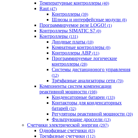
Температурные контроллеры
(40)
Raut
(47)
Контроллеры
(39)
Шлюзы и интерфейсные модули
(8)
Программируемое реле LOGO!
(1)
Контроллеры SIMATIC S7
(0)
Контроллеры
(131)
Диодные платы
(10)
Комнатные контроллеры
(0)
Контроллеры АВР
(11)
Программируемые логические
контроллеры
(28)
Системы дистанционого управления
(12)
Трёхфазные анализаторы сети
(70)
Компоненты систем компенсации
реактивной мощности
(198)
Конденсаторные батареи
(133)
Контакторы для конденсаторных
батарей
(32)
Регуляторы реактивной мощности
(20)
Фильтрующие дроссели
(13)
Счетчики электрической энергии
(297)
Однофазные счетчики
(83)
Трехфазные счетчики
(112)