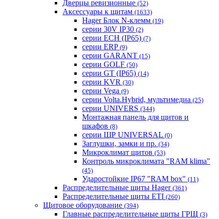
Дверцы ревизионные
(52)
Аксессуары к щитам
(1633)
Hager Блок N-клемм
(19)
серии 30V IP30
(2)
серии ECH (IP65)
(7)
серии ERP
(9)
серии GARANT
(15)
серии GOLF
(50)
серии GT (IP65)
(14)
серии KVR
(30)
серии Vega
(9)
серии Volta.Hybrid, мультимедиа
(25)
серии UNIVERS
(344)
Монтажная панель для щитов и
шкафов
(8)
серии ЩР UNIVERSAL
(0)
Заглушки, замки и пр.
(34)
Микроклимат щитов
(53)
Контроль микроклимата "RAM klima"
(45)
Ударостойкие IP67 "RAM box"
(11)
Распределительные щиты Hager
(361)
Распределительные щиты ETI
(260)
Щитовое оборудование
(394)
Главные распределительные щиты ГРЩ
(3)