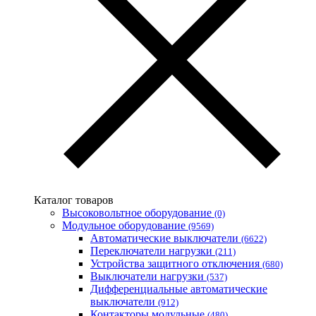
Volterm (Украина)
Wago (Германия)
Wallbox (Испания)
WURTH (Германия)
Zubr (Украина)
АС Привод (Украина)
АСКО-УКРЕМ (Украина)
Билмакс
Запорожский завод цветных металлов (ЗЗЦМ)
Каблекс Одесса
Мегомметр (Украина)
Новатек-Электро (Украина)
Одескабель Одесский кабельный завод
Каталог товаров
Промфактор
Высоковольтное оборудование
(0)
Термофит
Модульное оборудование
(9569)
Укрэнерго-Альянс (Украина)
Автоматические выключатели
(6622)
Переключатели нагрузки
(211)
Устройства защитного отключения
(680)
Выключатели нагрузки
(537)
Дифференциальные автоматические
выключатели
(912)
Контакторы модульные
(480)