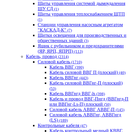
Щиты управления системой дымоудаления
ЩУ СД
(1)
Щиты управления теплоснабжением ЩТП
(1)
Станции управления насосным агрегатом
"КАСКАД-К"
(7)
Щитки освещения для производственных и
общественных зданий
(3)
Ящик с рубильником и предохранителями
(ЯР, ЯРП, ЯПРП)
(113)
Кабель, провод
(2314)
Силовой кабель
(1710)
Кабель ВВГ
(390)
Кабель силовой ВВГ П (плоский)
(40)
Кабель ВВГнг
(443)
Кабель силовой ВВГнг-П (плоский)
(53)
Кабель ВВГнгд ВВГ-ls
(398)
Кабель и провод ВВГ-Пнгд (ВВГнгд-П
или ВВГнг-Ls-П) плоский
(50)
Силовой кабель АВВГ АВВГ-П
(145)
Силовой кабель АВВГнг, АВВГнгд
(LS)
(189)
Контрольные кабеля
(47)
Кабель контрольный медный КВВГ,