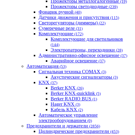
Прожекторы металлогалогенные
(19)
Прожекторы светодиодные
(239)
Фонарик ручной
(40)
Датчики движения и присутствия
(115)
Светорегуляторы (диммеры)
(22)
Сумеречные реле
(31)
Комплектующие
(172)
Комплектующие для светильников
(144)
Электропатроны, переходники
(28)
Административно-офисное освещение
(37)
Аварийное освещение
(37)
Автоматизация
(53)
Сигнальная техника COMAX
(3)
Акустические сигнализаторы
(3)
KNX
(37)
Berker KNX
(26)
Berker KNX-quicklink
(5)
Berker RADIO BUS
(1)
Hager KNX
(3)
Кабель KNX
(2)
Автоматическое управление
электрооборудованием
(0)
Предохранители и держатели
(2856)
Цилиндрические предохранители
(453)