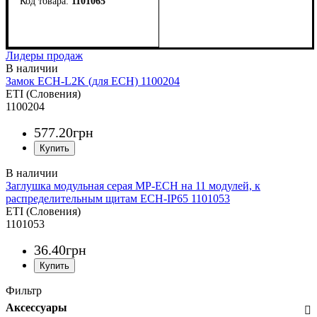
1101065
Тип изделия
Аксессуары
Серия
: ECH
: замок
: аксессуар
Лидеры продаж
Замок ECH-L2K (для ECH) 1100204
ETI (Словения)
1100204
577
.
20
грн
Заглушка модульная серая MP-ECH на 11 модулей, к
распределительным щитам ЕСН-IP65 1101053
ETI (Словения)
1101053
36
.
40
грн
Фильтр
Аксессуары