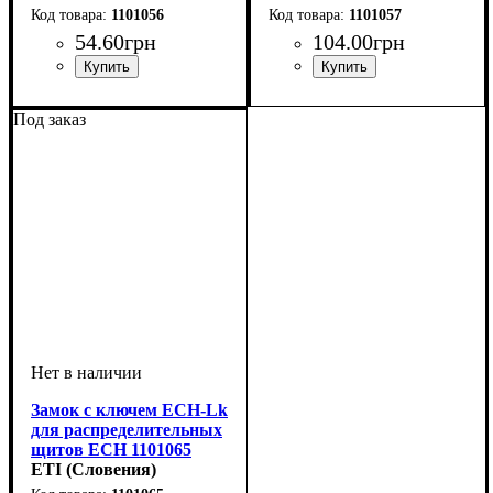
1101056
1101057
54
.
60
грн
104
.
00
грн
Тип изделия
Аксессуары
Серия
: ECH
: сальники
: аксессуар
Тип изделия
Аксессуары
Серия
: ECH
: сальники
: аксессуар
Под заказ
Замок с ключем ECH-Lk
для распределительных
щитов ECH 1101065
ETI (Словения)