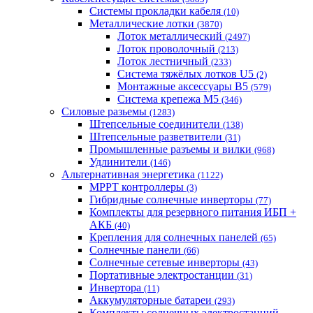
Системы прокладки кабеля
(10)
Металлические лотки
(3870)
Лоток металлический
(2497)
Лоток проволочный
(213)
Лоток лестничный
(233)
Система тяжёлых лотков U5
(2)
Монтажные аксессуары B5
(579)
Система крепежа M5
(346)
Силовые разьемы
(1283)
Штепсельные соединители
(138)
Штепсельные разветвители
(31)
Промышленные разъемы и вилки
(968)
Удлинители
(146)
Альтернативная энергетика
(1122)
MPPT контроллеры
(3)
Гибридные солнечные инверторы
(77)
Комплекты для резервного питания ИБП +
АКБ
(40)
Крепления для солнечных панелей
(65)
Солнечные панели
(66)
Солнечные сетевые инверторы
(43)
Портативные электростанции
(31)
Инвертора
(11)
Аккумуляторные батареи
(293)
Комплекты солнечных электростанций