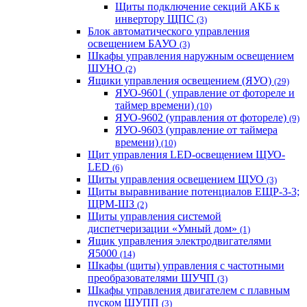
Щиты подключение секций АКБ к
инвертору ЩПС
(3)
Блок автоматического управления
освещением БАУО
(3)
Шкафы управления наружным освещением
ШУНО
(2)
Ящики управления освещением (ЯУО)
(29)
ЯУО-9601 ( управление от фотореле и
таймер времени)
(10)
ЯУО-9602 (управления от фотореле)
(9)
ЯУО-9603 (управление от таймера
времени)
(10)
Щит управления LED-освещением ЩУО-
LED
(6)
Щиты управления освещением ЩУО
(3)
Щиты выравнивание потенциалов ЕЩР-3-3;
ЩРМ-ШЗ
(2)
Щиты управления системой
диспетчеризации «Умный дом»
(1)
Ящик управления электродвигателями
Я5000
(14)
Шкафы (щиты) управления с частотными
преобразователями ШУЧП
(3)
Шкафы управления двигателем с плавным
пуском ШУПП
(3)