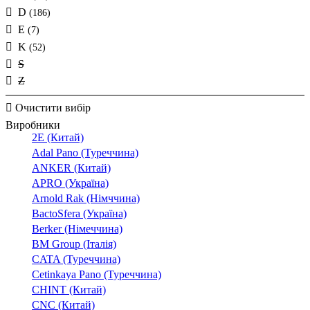
M-DC-100
D
(186)
M-DC-63
E
(7)
MB
K
(52)
MC
(10)
S
MT100
Z
MTHP160
Очистити вибір
NB1-63
(42)
Виробники
NB1-63DC
(14)
2E (Китай)
NB1-63H
(42)
Adal Pano (Туреччина)
NBN
ANKER (Китай)
NCN
(15)
APRO (Україна)
NDN
Arnold Rak (Німччина)
(9)
BactoSfera (Україна)
NRN
(12)
Berker (Німеччина)
NSN
BM Group (Італія)
NXB-125
CATA (Туреччина)
NXB-63
(13)
Cetinkaya Pano (Туреччина)
OSP-10
CHINT (Китай)
OSP-6
CNC (Китай)