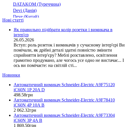
PL4
DATAKOM (Туреччина)
PL6
Devi (Данія)
PL7
Deye (Китай)
(5)
Нові статті
DigiTop (Україна)
PLHT
DKC (Україна)
Як правильно підібрати колір розетки і вимикача в
Resi9
(8)
інтер'єр
Dyness (Китай)
SB-M8
(27)
26.05.2026
E.NEXT (Україна)
ST 68 AC
Вступ: роль розеток і вимикачів у сучасному інтер'єрі Ви
EAE Electric
помічали, як дрібні деталі здатні повністю змінити
UProfi
Eastron (Китай)
сприйняття інтер'єру? Меблі розставлено, освітлення
UTrust
Eaton (США)
грамотно продумано, але чогось усе одно не вистачає... І
ВА-2003
ось ви помічаєте: на світлій сті...
ElectrO (Україна)
ВА-2017
Eleks (Україна)
Новинки
ВА1-63
Entes (Туреччина)
(5)
Автоматичний вимикач Schneider-Electric A9F75120
EON (Таїланд)
ВА18-60
(18)
iC60N 1P 20A D
ETI (Словенія)
ВА27-100
(6)
498
.
58
грн
ETREL (Словенія)
ВА47-100
Автоматичний вимикач Schneider-Electric A9F78410
(5)
Evrosvet (Україна)
iC60N 4P 10A B
ВА47-150
Extherm (Німеччина)
2 062
.
32
грн
ВА47-29
(12)
Автоматичний вимикач Schneider-Electric A9F73304
F&F (Польща)
iC60N 3P 4A B
ВА47-29 GENERICA
FRER (Італія)
1 869
.
50
грн