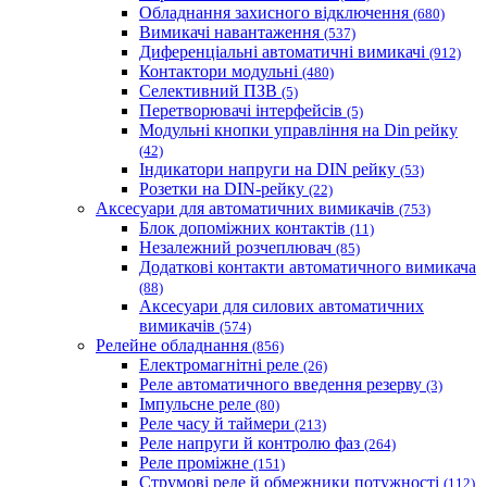
Обладнання захисного відключення
(680)
Вимикачі навантаження
(537)
Диференціальні автоматичні вимикачі
(912)
Контактори модульні
(480)
Селективний ПЗВ
(5)
Перетворювачі інтерфейсів
(5)
Модульні кнопки управління на Din рейку
(42)
Індикатори напруги на DIN рейку
(53)
Розетки на DIN-рейку
(22)
Аксесуари для автоматичних вимикачів
(753)
Блок допоміжних контактів
(11)
Незалежний розчеплювач
(85)
Додаткові контакти автоматичного вимикача
(88)
Аксесуари для силових автоматичних
вимикачів
(574)
Релейне обладнання
(856)
Електромагнітні реле
(26)
Реле автоматичного введення резерву
(3)
Імпульсне реле
(80)
Реле часу й таймери
(213)
Реле напруги й контролю фаз
(264)
Реле проміжне
(151)
Струмові реле й обмежники потужності
(112)