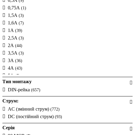
0,5А
(9)
0,75А
(1)
1,5А
(3)
1,6А
(7)
1А
(39)
2,5А
(3)
2А
(44)
3,5А
(3)
3А
(36)
4А
(43)
5А
(7)
Тип монтажу
6А
(58)
DIN-рейка
(657)
7А
(2)
8А
(14)
Струм:
10А
(61)
AC (змінний струм)
(772)
12А
(6)
DC (постійний струм)
(93)
13А
(29)
Серія
15А
(6)