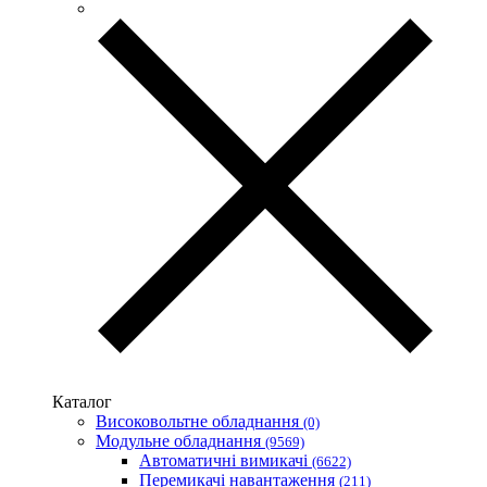
Vargo (Україна)
Vector VS
Vimar (Італія)
Volter (Україна)
Volterm (Україна)
Wago (Німеччина)
Wallbox (Іспанія)
WURTH (Німеччина)
Zubr (Україна)
АС Привод (Україна)
АСКО-УКРЕМ (Україна)
Білмакс
Запорізький завод кольорових металів (ЗЗКМ)
Каблекс Одеса
Мегомметр (Україна)
Новатек-Електро (Україна)
Одескабель Одеський кабельний завод
Каталог
Промфактор
Високовольтне обладнання
(0)
Термофіт
Модульне обладнання
(9569)
Укренерго-Альянс (Україна)
Автоматичні вимикачі
(6622)
Перемикачі навантаження
(211)