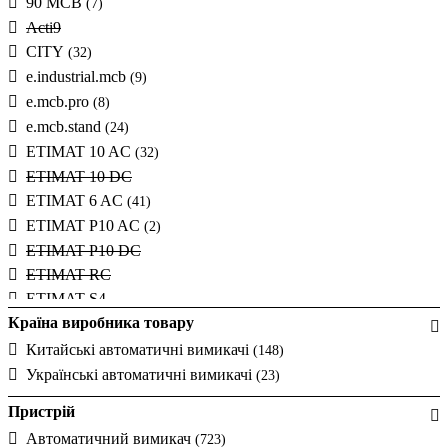
16А
90 MCB
(67)
(7)
20А
Acti9
(66)
CITY
25А
(32)
(68)
e.industrial.mcb
30А
(9)
32А
e.mcb.pro
(67)
(8)
35А
e.mcb.stand
(3)
(24)
40А
ETIMAT 10 AC
(69)
(32)
50А
ETIMAT 10 DC
(61)
ETIMAT 6 AC
60А
(41)
63А
ETIMAT P10 AC
(66)
(2)
80А
ETIMAT P10 DC
(12)
ETIMAT RC
100А
(10)
ETIMAT S4
125А
(4)
Країна виробника товару
Ex9B125
(27)
0.5А
Ex9B40J
28А
Китайські автоматичні вимикачі
(22)
(148)
Ex9BH
36А
Українські автоматичні вимикачі
(45)
(23)
45А
Ex9BN
(45)
Пристрій
55А
Ex9BP
(44)
Автоматичний вимикач
(723)
70А
Ex9BP-JX(+)