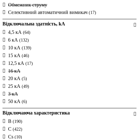
(26)
Обмежник струму
75А
Ex9BS
Селективний автоматичний вимикач
(17)
83А
Ex9PN-N
FAZ
(91)
Відключальна здатність, kA
FAZ-DC
4,5 кА
(64)
FAZ-HS
6 кА
(132)
FAZ-PN
10 кА
(139)
FAZ-T
(42)
15 кА
(46)
HGD
12,5 кА
(17)
HL
16 кА
HLF
20 кА
(5)
HMC
(1)
25 кА
(49)
HMD
3 кА
HMX
(6)
50 кА
(6)
HTN
(17)
Відключаюча характеристика
iC60H
(32)
iC60L
B
(190)
(14)
iC60N
C
(422)
(30)
IK60N
Cs
(10)
(9)