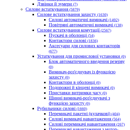
Дзвінки й зумери
(7)
Силове встаткування
(5879)
Силове встаткування захисту
(1630)
Силові автоматичні вимикачі
(1492)
Повітряні автоматичні вимикачі
(138)
Силове встаткування комутації
(2567)
Пускачі в оболонці
(54)
Контактори силові
(1836)
Аксесуари для силових контакторів
(677)
Устаткування для промислової установки
(0)
Блок автоматичного введення резерву
(0)
Вимикач-роз'єднувач із функцією
захисту
(0)
Контактори в оболонці
(0)
Подорожні й кінцеві вимикачі
(0)
Приставки витримки часу
(0)
Шинні вимикачі-роз'єднувачі з
функцією захисту
(0)
Рубильники силові
(1660)
Перемикачі пакетні (кулачкові)
(404)
Силові вимикачі навантаження
(564)
Cилові перемикачі навантаження
(267)
Перемикачі навантаження з мотор-