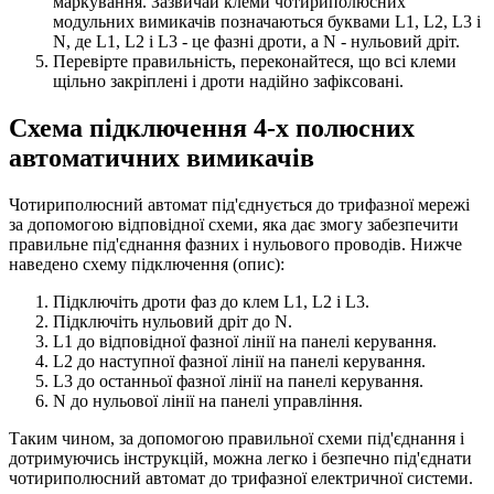
маркування. Зазвичай клеми чотириполюсних
модульних вимикачів позначаються буквами L1, L2, L3 і
N, де L1, L2 і L3 - це фазні дроти, а N - нульовий дріт.
Перевірте правильність, переконайтеся, що всі клеми
щільно закріплені і дроти надійно зафіксовані.
Схема підключення 4-х полюсних
автоматичних вимикачів
Чотириполюсний автомат під'єднується до трифазної мережі
за допомогою відповідної схеми, яка дає змогу забезпечити
правильне під'єднання фазних і нульового проводів. Нижче
наведено схему підключення (опис):
Підключіть дроти фаз до клем L1, L2 і L3.
Підключіть нульовий дріт до N.
L1 до відповідної фазної лінії на панелі керування.
L2 до наступної фазної лінії на панелі керування.
L3 до останньої фазної лінії на панелі керування.
N до нульової лінії на панелі управління.
Таким чином, за допомогою правильної схеми під'єднання і
дотримуючись інструкцій, можна легко і безпечно під'єднати
чотириполюсний автомат до трифазної електричної системи.