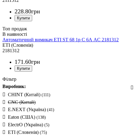
2111512
228
.
80
грн
Топ продаж
Автоматичний вимикач ETI ST 68 1p C 6А AC 2181312
ETI (Словенія)
2181312
171
.
60
грн
Фільтр
Виробник:
CHINT (Китай)
(111)
CNC (Китай)
E.NEXT (Україна)
(41)
Eaton (США)
(138)
ElectrO (Україна)
(5)
ETI (Словенія)
(75)