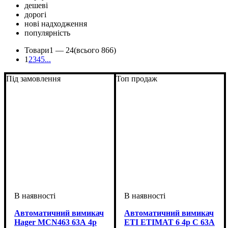
дешеві
дорогі
нові надходження
популярність
Товари
1 —
24
(всього 866)
1
2
3
4
5
...
Під замовлення
Топ продаж
Автоматичний вимикач
Автоматичний вимикач
Hager MCN463 63А 4p
ETI ETIMAT 6 4p C 63А