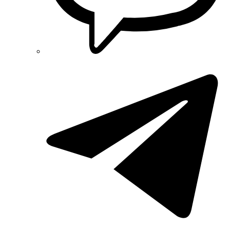
Schneider-Electric (Франція)
Selec (Індія)
SEZ (Словаччина)
Siemens (Німеччина)
Smart-MAIC
Socomec (Франція)
SOFAR (Китай)
Sungrow (Китай)
TAB (Словенія)
Takel (УкраЇна)
Technoelectric (Італія)
Technosystems (Україна)
TEKPAN (Туреччина)
TeleTec (Україна)
TEM (Словенія)
Tense (Туреччина)
Terneo (Україна)
Testboy (Німеччина)
UEC (Україна)
UEK (Україна)