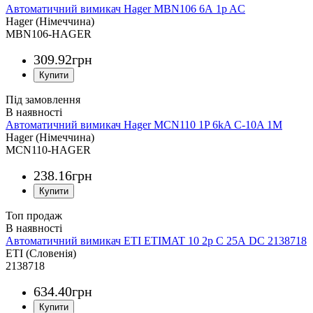
Автоматичний вимикач Hager MBN106 6А 1p AC
Hager (Німеччина)
MBN106-HAGER
309
.
92
грн
Під замовлення
Автоматичний вимикач Hager MCN110 1P 6kA C-10A 1M
Hager (Німеччина)
MCN110-HAGER
238
.
16
грн
Топ продаж
Автоматичний вимикач ETI ETIMAT 10 2p C 25А DC 2138718
ETI (Словенія)
2138718
634
.
40
грн