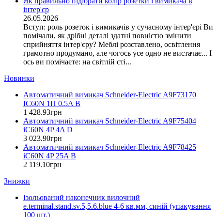
Як правильно підібрати колір розетки і вимикача в
інтер'єр
Dyness (Китай)
26.05.2026
E.NEXT (Україна)
Вступ: роль розеток і вимикачів у сучасному інтер'єрі Ви
EAE Electric
помічали, як дрібні деталі здатні повністю змінити
Eastron (Китай)
сприйняття інтер'єру? Меблі розставлено, освітлення
Eaton (США)
грамотно продумано, але чогось усе одно не вистачає... І
ось ви помічаєте: на світлій сті...
ElectrO (Україна)
Eleks (Україна)
Новинки
Entes (Туреччина)
Автоматичний вимикач Schneider-Electric A9F73170
EON (Таїланд)
IC60N 1П 0.5A B
ETI (Словенія)
1 428
.
93
грн
ETREL (Словенія)
Автоматичний вимикач Schneider-Electric A9F75404
Evrosvet (Україна)
iC60N 4P 4A D
Extherm (Німеччина)
3 023
.
90
грн
Автоматичний вимикач Schneider-Electric A9F78425
F&F (Польща)
iC60N 4P 25A B
FRER (Італія)
2 119
.
10
грн
FS (Україна)
Знижки
Galkat (Україна)
GAMA (Україна)
Ізольований наконечник вилочний
GENERICA (Китай)
e.terminal.stand.sv.5,5.6.blue 4-6 кв.мм, синій (упакування
Gewiss (Італія)
100 шт.)