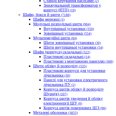
Станції керування насосами
(2)
Знижувальний трансформатор у
корпусі (ЯТП)
(19)
Шафи, бокси й щити
(7188)
Шафи мережні
(3)
Модульні розподільні щити
(904)
Внутрішньої установки
(350)
Зовнішньої установки
(554)
Мультимедійні щити
(84)
Щити зовнішньої установки
(30)
Щити внутрішньої установки
(54)
Шафи (корпуса) складальні
(322)
Пластикові складальні
(14)
Пластикові з монтажною панеллю
(308)
Щити обліку й розподілу
(335)
Пластикові корпуси для установки
лічильника
(30)
Панелі для установки електричного
лічильника ПУ
(2)
Корпуса щитів обліку й розподілу
Щурн(в)
(207)
Корпуса щитів уведення й обліку
електроенергії ЩУ
(0)
Корпуса щитів поверхових ЩЭ
(96)
Металеві оболонки
(3855)