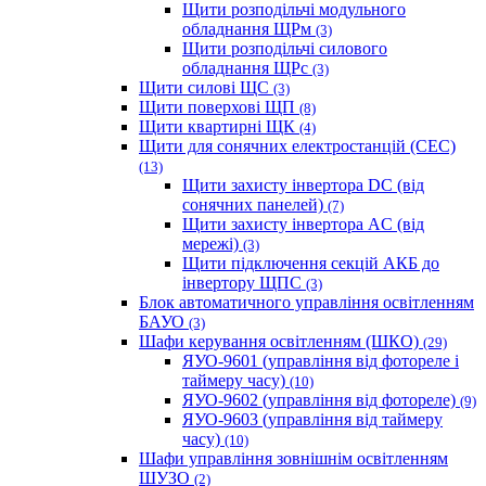
Щити розподільчі модульного
обладнання ЩРм
(3)
Щити розподільчі силового
обладнання ЩРс
(3)
Щити силові ЩС
(3)
Щити поверхові ЩП
(8)
Щити квартирні ЩК
(4)
Щити для сонячних електростанцій (СЕС)
(13)
Щити захисту інвертора DC (від
сонячних панелей)
(7)
Щити захисту інвертора AC (від
мережі)
(3)
Щити підключення секцій АКБ до
інвертору ЩПС
(3)
Блок автоматичного управління освітленням
БАУО
(3)
Шафи керування освітленням (ШКО)
(29)
ЯУО-9601 (управління від фотореле і
таймеру часу)
(10)
ЯУО-9602 (управління від фотореле)
(9)
ЯУО-9603 (управління від таймеру
часу)
(10)
Шафи управління зовнішнім освітленням
ШУЗО
(2)