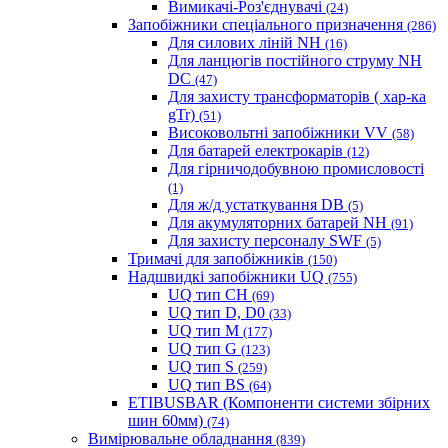
Вимикачі-Роз'єднувачі
(24)
Запобіжники спеціального призначення
(286)
Для силових ліній NH
(16)
Для ланцюгів постійного струму NH
DC
(47)
Для захисту трансформаторів ( хар-ка
gTr)
(51)
Високовольтні запобіжники VV
(58)
Для батарей електрокарів
(12)
Для гірничодобувною промисловості
(1)
Для ж/д устаткування DB
(5)
Для акумуляторних батарей NH
(91)
Для захисту персоналу SWF
(5)
Тримачі для запобіжників
(150)
Надшвидкі запобіжники UQ
(755)
UQ тип CH
(69)
UQ тип D, D0
(33)
UQ тип M
(177)
UQ тип G
(123)
UQ тип S
(259)
UQ тип BS
(64)
ETIBUSBAR (Компоненти системи збірних
шин 60мм)
(74)
Вимірювальне обладнання
(839)