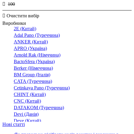
100
Очистити вибір
Виробники
2E (Китай)
Adal Pano (Туреччина)
ANKER (Китай)
APRO (Україна)
Arnold Rak (Німччина)
BactoSfera (Україна)
Berker (Німеччина)
BM Group (Італія)
CATA (Туреччина)
Cetinkaya Pano (Туреччина)
CHINT (Китай)
CNC (Китай)
DATAKOM (Туреччина)
Devi (Данія)
Deye (Китай)
Нові статті
DigiTop (Україна)
DKC (Україна)