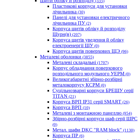
Щити обліку й розподілу
(335)
Пластикові корпуси для установки
лічильника
(30)
Панелі для установки електричного
лічильника ПУ
(2)
Корпуса щитів обліку й розподілу
Щурн(в)
(207)
Корпуса щитів уведення й обліку
електроенергії ЩУ
(0)
Корпуса щитів поверхових ЩЭ
(96)
Металеві оболонки
(3855)
Металеві складальні
(1707)
Корпус обладнання поверхового
розподільного модульного УЕРМ
(0)
Великогабаритні збірно-розбірні
металокорпусу КСРМ
(0)
Суцільнозварні корпуси БРЕШУ серії
TITAN
(21)
Корпуса ВРП IP31 серії SMART
(26)
Корпуса ВРП
(10)
Металеві з монтажною панеллю
(954)
Збірно-розбірні корпуси шаф серії ШРС
(0)
Метал. шафи DKC "RAM block"
(1130)
Корпуса ПР
(6)