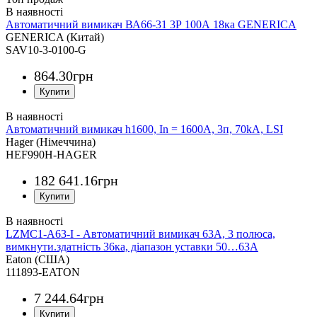
Автоматичний вимикач ВА66-31 3Р 100А 18ка GENERICA
GENERICA (Китай)
SAV10-3-0100-G
864
.
30
грн
Автоматичний вимикач h1600, In = 1600А, 3п, 70kA, LSI
Hager (Німеччина)
HEF990H-HAGER
182 641
.
16
грн
LZMC1-A63-I - Автоматичний вимикач 63А, 3 полюса,
вимкнути.здатність 36ка, діапазон уставки 50…63А
Eaton (США)
111893-EATON
7 244
.
64
грн