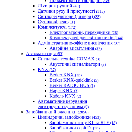
Прожектори світлодіодні
(239)
Ліхтарик ручний
(40)
Датчики руху й присутності
(115)
Світлорегулятори (димери)
(22)
Сутінкові реле
(31)
Комплектуючі
(172)
Електропатрони, перехідники
(28)
Комплектуючі для світильників
(144)
Адміністративно-офісне висвітлення
(37)
Аварійне висвітлення
(37)
Автоматизація
(53)
Сигнальна техніка COMAX
(3)
Акустичні сигналізатори
(3)
KNX
(37)
Berker KNX
(26)
Berker KNX-quicklink
(5)
Berker RADIO BUS
(1)
Hager KNX
(3)
Кабель KNX
(2)
Автоматичне керування
електроустаткуванням
(0)
Запобіжники й власники
(2856)
Циліндричні запобіжники
(453)
Запобіжники типу RT та RTF
(18)
Запобіжники серії D.
(56)