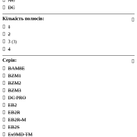
AC
550
(+2)
80
(2)
DC
630
(+74)
85
(1)
700
(+12)
Кількість полюсів:
100
800
(+55)
125
1
875
(+2)
150
2
1000
(+33)
110
3
(3)
1250
(+26)
26
4
1400
38
(+2)
Серія:
1500
75
(+1)
BAM8E
1600
(+28)
BZM1
1800
(+1)
BZM2
2000
BZM3
2500
(+3)
DC PRO
180
(+10)
EB2
600
(+2)
EB2R
EB2R-M
EB2S
Ex9MD TM