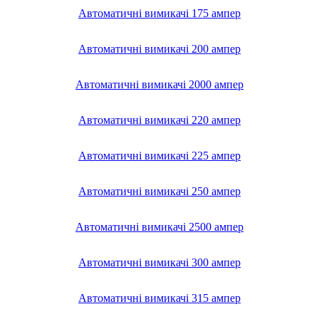
Автоматичні вимикачі 175 ампер
Автоматичні вимикачі 200 ампер
Автоматичні вимикачі 2000 ампер
Автоматичні вимикачі 220 ампер
Автоматичні вимикачі 225 ампер
Автоматичні вимикачі 250 ампер
Автоматичні вимикачі 2500 ампер
Автоматичні вимикачі 300 ампер
Автоматичні вимикачі 315 ампер