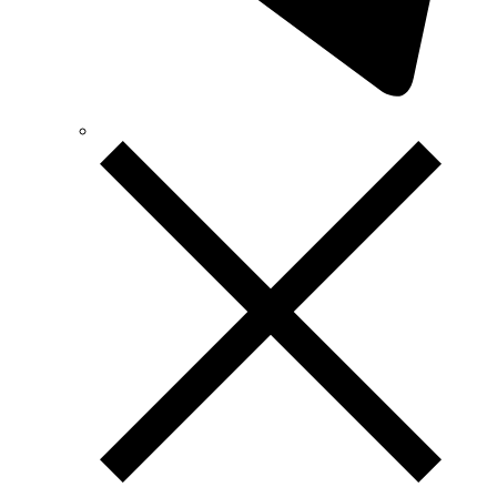
TEM (Словенія)
Tense (Туреччина)
Terneo (Україна)
Testboy (Німеччина)
UEC (Україна)
UEK (Україна)
Vargo (Україна)
Vector VS
Vimar (Італія)
Volter (Україна)
Volterm (Україна)
Wago (Німеччина)
Wallbox (Іспанія)
WURTH (Німеччина)
Zubr (Україна)
АС Привод (Україна)
АСКО-УКРЕМ (Україна)
Білмакс
Запорізький завод кольорових металів (ЗЗКМ)
Каблекс Одеса
Мегомметр (Україна)