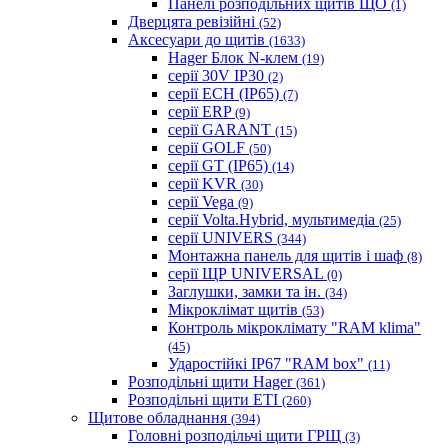
Панелі розподільних щитів ЩО
(1)
Дверцята ревізійні
(52)
Аксесуари до щитів
(1633)
Hager Блок N-клем
(19)
серії 30V IP30
(2)
серії ECH (IP65)
(7)
серії ERP
(9)
серії GARANT
(15)
серії GOLF
(50)
серії GT (IP65)
(14)
серії KVR
(30)
серії Vega
(9)
серії Volta.Hybrid, мультимедіа
(25)
серії UNIVERS
(344)
Монтажна панель для щитів і шаф
(8)
серії ЩР UNIVERSAL
(0)
Заглушки, замки та ін.
(34)
Мікроклімат щитів
(53)
Контроль мікроклімату "RAM klima"
(45)
Ударостійкі IP67 "RAM box"
(11)
Розподільні щити Hager
(361)
Розподільні щити ETI
(260)
Щитове обладнання
(394)
Головні розподільчі щити ГРЩ
(3)