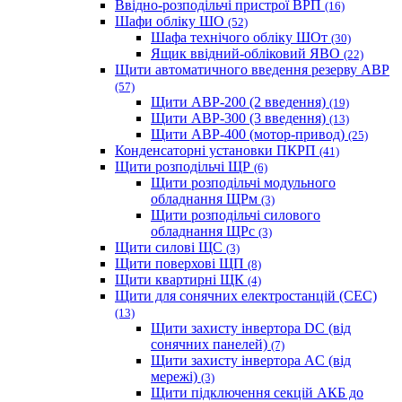
Ввідно-розподільчі пристрої ВРП
(16)
Шафи обліку ШО
(52)
Шафа технічого обліку ШОт
(30)
Ящик ввідний-обліковий ЯВО
(22)
Щити автоматичного введення резерву АВР
(57)
Щити АВР-200 (2 введення)
(19)
Щити АВР-300 (3 введення)
(13)
Щити АВР-400 (мотор-привод)
(25)
Конденсаторні установки ПКРП
(41)
Щити розподільчі ЩР
(6)
Щити розподільчі модульного
обладнання ЩРм
(3)
Щити розподільчі силового
обладнання ЩРс
(3)
Щити силові ЩС
(3)
Щити поверхові ЩП
(8)
Щити квартирні ЩК
(4)
Щити для сонячних електростанцій (СЕС)
(13)
Щити захисту інвертора DC (від
сонячних панелей)
(7)
Щити захисту інвертора AC (від
мережі)
(3)
Щити підключення секцій АКБ до