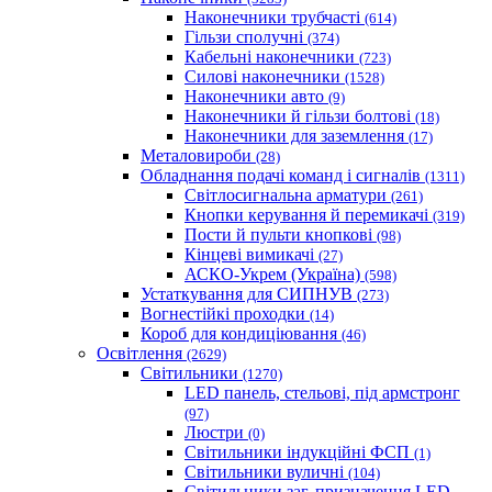
Наконечники трубчасті
(614)
Гільзи сполучні
(374)
Кабельні наконечники
(723)
Силові наконечники
(1528)
Наконечники авто
(9)
Наконечники й гільзи болтові
(18)
Наконечники для заземлення
(17)
Металовироби
(28)
Обладнання подачі команд і сигналів
(1311)
Світлосигнальна арматури
(261)
Кнопки керування й перемикачі
(319)
Пости й пульти кнопкові
(98)
Кінцеві вимикачі
(27)
АСКО-Укрем (Україна)
(598)
Устаткування для СИПНУВ
(273)
Вогнестійкі проходки
(14)
Короб для кондиціювання
(46)
Освітлення
(2629)
Світильники
(1270)
LED панель, стельові, під армстронг
(97)
Люстри
(0)
Світильники індукційні ФСП
(1)
Світильники вуличні
(104)
Світильники заг. призначення LED