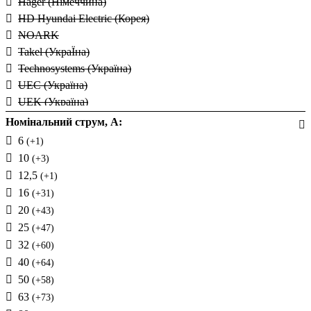
Hager (Німеччина)
HD Hyundai Electric (Корея)
NOARK
Takel (УкраЇна)
Technosystems (Україна)
UEC (Україна)
UEK (Україна)
АСКО-УКРЕМ (Україна)
Номінальний струм, А:
6
(+1)
10
(+3)
12,5
(+1)
16
(+31)
20
(+43)
25
(+47)
32
(+60)
40
(+64)
50
(+58)
63
(+73)