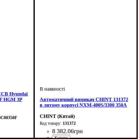
CCB Hyundai
F HGM 3P
Автоматичний вимикач CHINT 131372
в литому корпусі NXM-400S/3300 350A
CHINT (Китай)
C00350F
131372
8 382
.
06
грн