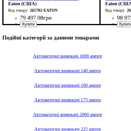
електронний розчіплювач
Eaton (США)
електронни
Eaton (СШ
265782-EATON
2
79 497
.
08
грн
98 97
Обладнання
Номінальний струм, А
Кількість полюсів
Струм
Вимикаюча здатність, kA
Розчіплювач
Серія
: NZM3
: AC
: електронний (LSI)
: автомат
: 3
: 350
: 50
Обладнання
Номінальний
Кількість п
Струм
Вимикаюча з
Розчіплювач
Серія
: NZM3
: AC
Подібні категорії за даними товарами
Автоматичні вимикачі 1000 ампер
Автоматичні вимикачі 140 ампер
Автоматичні вимикачі 160 ампер
Автоматичні вимикачі 175 ампер
Автоматичні вимикачі 2000 ампер
Автоматичні вимикачі 225 ампер