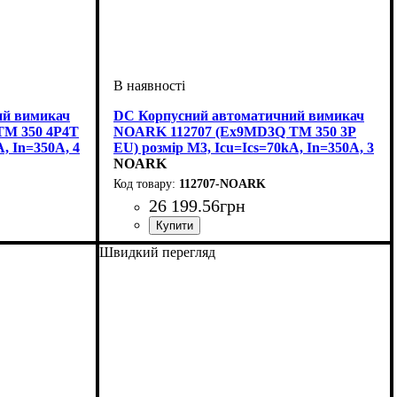
ий вимикач
DC Корпусний автоматичний вимикач
TM 350 4P4T
NOARK 112707 (Ex9MD3Q TM 350 3P
, In=350A, 4
EU) розмір M3, Icu=Ics=70kA, In=350A, 3
полюси
NOARK
112707-NOARK
26 199
.
56
грн
тромагнітний
Обладнання
Номінальний струм, А
Кількість полюсів
Струм
Вимикаюча здатність, kA
Розчіплювач
Серія
: Ex9MD TM
: DC
: тепловий і електромагнітний
: автомат
: 3
: 350
: 70
Швидкий перегляд
(ТМ)