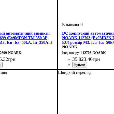
ий автоматичний вимикач
DC Корпусний автоматичн
699 (Ex9MD3N TM 350 3P
NOARK 112703 (Ex9MD3N 
M3, Icu=Ics=50kA, In=350A, 3
EU) розмір M3, Icu=Ics=50kA
полюси
NOARK
12699-NOARK
112703-NOARK
6
.
32
грн
35 823
.
46
грн
 струм, А
олюсів
датність, kA
D TM
: тепловий і електромагнітний
: автомат
: 3
: 350
: 50
Обладнання
Номінальний струм, А
Кількість полюсів
Струм
Вимикаюча здатність, kA
Розчіплювач
Серія
: Ex9MD TM
: DC
: тепловий і елек
: автомат
: 4
: 350
: 50
гляд
Швидкий перегляд
(ТМ)