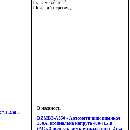
Під замовлення
Обладнання
Номінальний струм, А
Кількість полюсів
Вимикаюча здатність, kA
Серія
: NXM
: автомат
: 3
: 350
: 35
Швидкий перегляд
7-1-400 3
BZMB3-A350 - Автоматичний вимикач
350А, номінальна напруга 400/415 В
(АС), 3 полюса, вимкнути.здатність 25ка