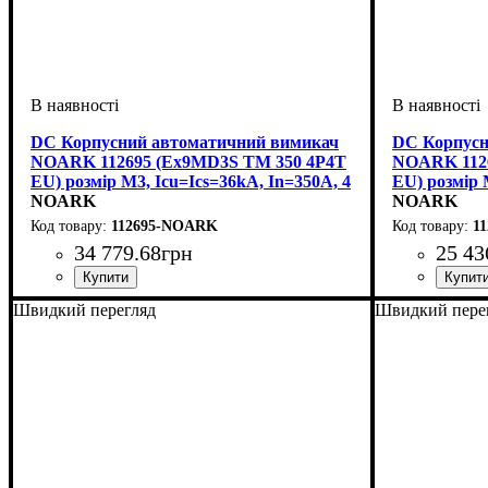
DC Корпусний автоматичний вимикач
DC Корпусн
NOARK 112695 (Ex9MD3S TM 350 4P4T
NOARK 112
EU) розмір M3, Icu=Ics=36kA, In=350A, 4
EU) розмір 
полюси
NOARK
полюси
NOARK
112695-NOARK
1
34 779
.
68
грн
25 43
Обладнання
Номінальний струм, А
Кількість полюсів
Струм
Вимикаюча здатність, kA
Розчіплювач
Серія
: Ex9MD TM
: DC
: тепловий і електромагнітний
: автомат
: 4
: 350
: 36
Обладнання
Номінальний
Кількість п
Струм
Вимикаюча з
Розчіплювач
Серія
: Ex9M
: DC
Швидкий перегляд
Швидкий пере
(ТМ)
(ТМ)