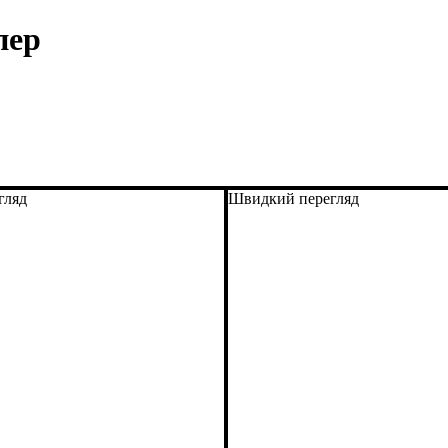
пер
гляд
Швидкий перегляд