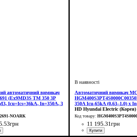
ий автоматичний вимикач
Автоматичний вимикач M
91 (Ex9MD3S TM 350 3P
HGM400S3PT4S0000C00350
M3, Icu=Ics=36kA, In=350A, 3
350A Icu-65kA (0.63–1.0) x In
HD Hyundai Electric (Корея)
12691-NOARK
HGM400S3PT4S0000
5
.
53
грн
11 195
.
31
грн
 струм, А
олюсів
датність, kA
D TM
: тепловий і електромагнітний
: автомат
: 3
: 350
: 36
Обладнання
Номінальний струм, А
Кількість полюсів
Вимикаюча здатність, kA
Серія
: HGM
: автомат
: 3
: 350
: 65