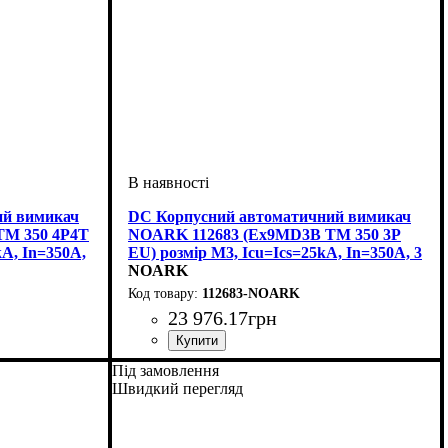
ий вимикач
DC Корпусний автоматичний вимикач
TM 350 4P4T
NOARK 112683 (Ex9MD3B TM 350 3P
kA, In=350A,
EU) розмір M3, Icu=Ics=25kA, In=350A, 3
полюси
NOARK
112683-NOARK
23 976
.
17
грн
тромагнітний
0
Обладнання
Номінальний струм, А
Кількість полюсів
Струм
Вимикаюча здатність, kA
Розчіплювач
Серія
: Ex9MD TM
: DC
: тепловий і електромагнітний
: автомат
: 3
: 350
: 25
Під замовлення
(ТМ)
Швидкий перегляд