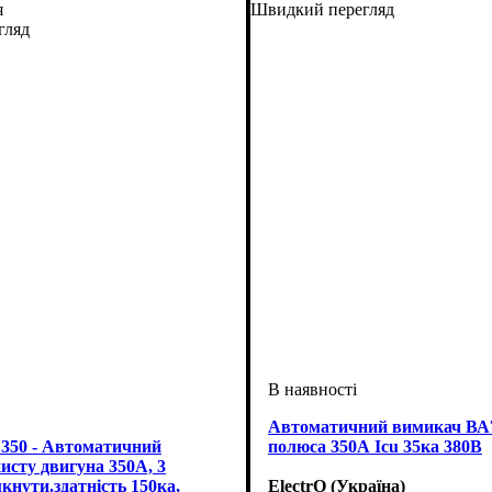
я
Швидкий перегляд
гляд
Автоматичний вимикач ВА7
50 - Автоматичний
полюса 350А Icu 35ка 380В
исту двигуна 350А, 3
кнути.здатність 150ка,
ElectrO (Україна)