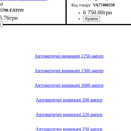
й розчіплювач
А)
VA77400350
65790-EATON
6 750
.
00
грн
5
.
76
грн
Обладнання
Номінальний струм, А
Кількість полюсів
Вимикаюча здатність, kA
Розчіплювач
Серія
: ВА77-1
: тепловий і елек
: автомат
: 3
: 350
: 35
(ТМ)
 струм, А
олюсів
датність, kA
: електронний (LSI)
: автомат
: 3
: 350
: 150
Автоматичні вимикачі 1250 ампер
Автоматичні вимикачі 1500 ампер
Автоматичні вимикачі 1600 ампер
Автоматичні вимикачі 200 ампер
Автоматичні вимикачі 220 ампер
Автоматичні вимикачі 250 ампер