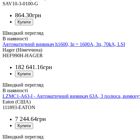
SAV10-3-0100-G
864
.
30
грн
Швидкий перегляд
Автоматичний вимикач h1600, In = 1600А, 3п, 70kA, LSI
Hager (Німеччина)
HEF990H-HAGER
182 641
.
16
грн
Швидкий перегляд
LZMC1-A63-I - Автоматичний вимикач 63А, 3 полюса, вимкнути
Eaton (США)
111893-EATON
7 244
.
64
грн
Швидкий перегляд