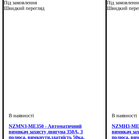
Під замовлення
Під замовленн
(ТМ)
(ТМ)
Швидкий перегляд
Швидкий пере
NZMN3-ME350 - Автоматичний
NZMH3-ME3
вимикач захисту двигуна 350А, 3
вимикач зах
полюса, вимкнути.здатність 50ка,
полюса, вим