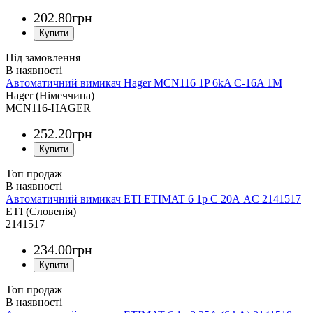
202
.
80
грн
Під замовлення
Автоматичний вимикач Hager MCN116 1P 6kA C-16A 1M
Hager (Німеччина)
MCN116-HAGER
252
.
20
грн
Топ продаж
Автоматичний вимикач ETI ETIMAT 6 1p C 20А AC 2141517
ETI (Словенія)
2141517
234
.
00
грн
Топ продаж