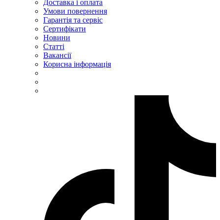
Доставка і оплата
TEM (Словенія)
Умови повернення
Гарантія та сервіс
Tense (Туреччина)
Сертифікати
Terneo (Україна)
Новини
Testboy (Німеччина)
Статті
UEC (Україна)
Вакансії
Корисна інформація
UEK (Україна)
Vargo (Україна)
Vector VS
Vimar (Італія)
Volter (Україна)
Volterm (Україна)
Wago (Німеччина)
Wallbox (Іспанія)
WURTH (Німеччина)
Zubr (Україна)
АС Привод (Україна)
АСКО-УКРЕМ (Україна)
Білмакс
Запорізький завод кольорових металів (ЗЗКМ)
Каблекс Одеса