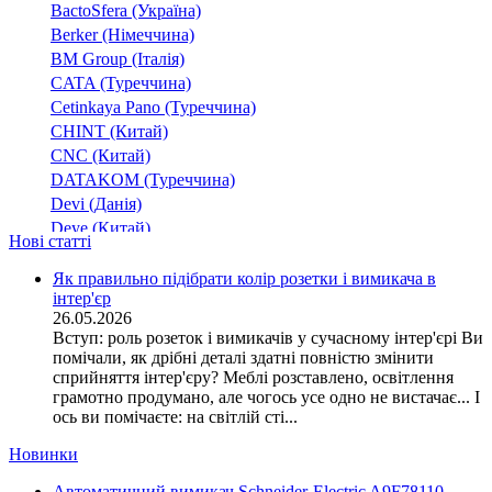
NRN
BactoSfera (Україна)
NSN
Berker (Німеччина)
NXB-125
(4)
BM Group (Італія)
NXB-63
CATA (Туреччина)
Cetinkaya Pano (Туреччина)
OSP-10
CHINT (Китай)
OSP-6
CNC (Китай)
PL4
DATAKOM (Туреччина)
PL6
Devi (Данія)
PL7
Deye (Китай)
PLHT
Нові статті
DigiTop (Україна)
Resi9
DKC (Україна)
Як правильно підібрати колір розетки і вимикача в
SB-M8
інтер'єр
Dyness (Китай)
26.05.2026
ST 68 AC
E.NEXT (Україна)
Вступ: роль розеток і вимикачів у сучасному інтер'єрі Ви
UProfi
(4)
EAE Electric
помічали, як дрібні деталі здатні повністю змінити
UTrust
Eastron (Китай)
сприйняття інтер'єру? Меблі розставлено, освітлення
Eaton (США)
грамотно продумано, але чогось усе одно не вистачає... І
ВА-2003
(2)
ось ви помічаєте: на світлій сті...
ElectrO (Україна)
ВА-2017
Eleks (Україна)
ВА1-63
Новинки
Entes (Туреччина)
ВА18-60
Автоматичний вимикач Schneider-Electric A9F78110