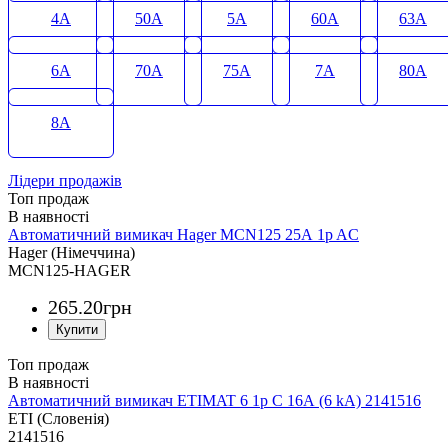
4А
50А
5А
60А
63А
6А
70А
75А
7А
80А
8А
Лідери продажів
Топ продаж
Автоматичний вимикач Hager MCN125 25А 1p AC
Hager (Німеччина)
MCN125-HAGER
265
.
20
грн
Топ продаж
Автоматичний вимикач ETIMAT 6 1p C 16А (6 kA) 2141516
ETI (Словенія)
2141516