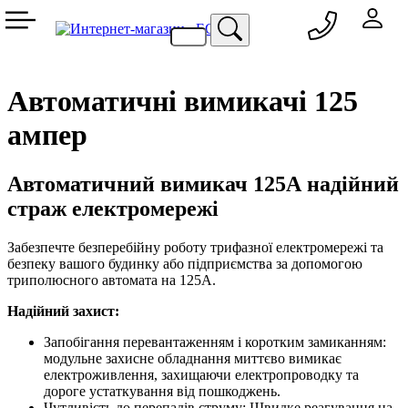
050 333-77-60
048 709-69-79
067 557-02-95
093 836-58-13
Автоматичні вимикачі 125
ампер
Автоматичний вимикач 125А надійний
страж електромережі
Забезпечте безперебійну роботу трифазної електромережі та
безпеку вашого будинку або підприємства за допомогою
триполюсного автомата на 125А.
Надійний захист:
Запобігання перевантаженням і коротким замиканням:
модульне захисне обладнання миттєво вимикає
електроживлення, захищаючи електропроводку та
дороге устаткування від пошкоджень.
Чутливість до перепадів струму: Швидке реагування на