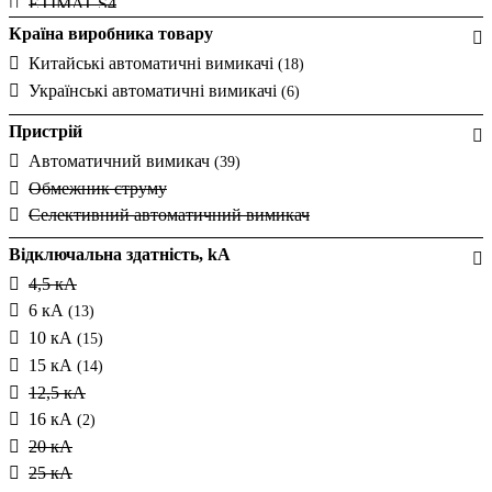
ETIMAT S4
125А
Ex9B125
Країна виробника товару
0.5А
(+1)
Ex9B40J
Китайські автоматичні вимикачі
28А
(18)
(+1)
Ex9BH
Українські автоматичні вимикачі
36А
(6)
(+1)
Ex9BN
45А
(+2)
Пристрій
Ex9BP
55А
(+1)
Автоматичний вимикач
Ex9BP-JX(+)
(39)
70А
(+1)
Ex9BS
Обмежник струму
75А
(+1)
Ex9PN-N
Селективний автоматичний вимикач
83А
(+1)
FAZ
Відключальна здатність, kA
FAZ-DC
4,5 кА
FAZ-HS
6 кА
(13)
FAZ-PN
10 кА
(15)
FAZ-T
15 кА
(14)
HGD
(1)
12,5 кА
HL
16 кА
(2)
HLF
(2)
20 кА
HMC
(1)
25 кА
HMD
(1)