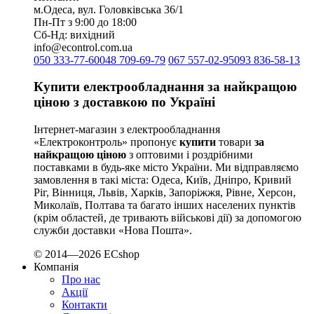
Plank Electrotechnic (Україна)
м.Одеса, вул. Головківська 36/1
Pro'sKit (Тайвань)
Пн-Пт з 9:00 до 18:00
Сб-Нд: вихідний
PYLONTECH (Китай)
info@econtrol.com.ua
Radpol (Польща)
050 333-77-60
048 709-69-79
067 557-02-95
093 836-58-13
Raut (Україна)
Reliance (Україна)
Купити електрообладнання за найкращою
REM POWER (Словенія)
ціною з доставкою по Україні
Schneider-Electric (Франція)
Selec (Індія)
Інтернет-магазин з електрообладнання
«Електроконтроль» пропонує
купити
товари
за
SEZ (Словаччина)
найкращою ціною
з оптовими і роздрібними
Siemens (Німеччина)
поставками в будь-яке місто України. Ми відправляємо
Smart-MAIC
замовлення в такі міста: Одеса, Київ, Дніпро, Кривий
Socomec (Франція)
Ріг, Вінниця, Львів, Харків, Запоріжжя, Рівне, Херсон,
Миколаїв, Полтава та багато інших населених пунктів
SOFAR (Китай)
(крім областей, де тривають військові дії) за допомогою
Sungrow (Китай)
служби доставки «Нова Пошта».
TAB (Словенія)
Takel (УкраЇна)
© 2014—2026 ECshop
Компанія
Technoelectric (Італія)
Про нас
Technosystems (Україна)
Акції
TEKPAN (Туреччина)
Контакти
TeleTec (Україна)