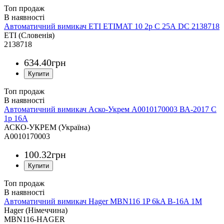
Топ продаж
Автоматичний вимикач ETI ETIMAT 10 2p C 25А DC 2138718
ETI (Словенія)
2138718
634
.
40
грн
Топ продаж
Автоматичний вимикач Аско-Укрем A0010170003 ВА-2017 С
1р 16А
АСКО-УКРЕМ (Україна)
A0010170003
100
.
32
грн
Топ продаж
Автоматичний вимикач Hager MBN116 1P 6kA B-16A 1M
Hager (Німеччина)
MBN116-HAGER