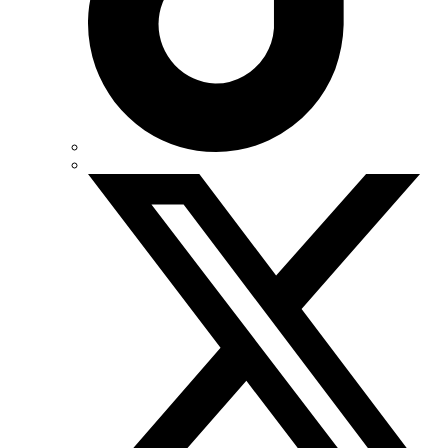
Мегомметр (Україна)
Новатек-Електро (Україна)
Одескабель Одеський кабельний завод
Промфактор
Термофіт
Укренерго-Альянс (Україна)