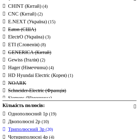
CHINT (Китай)
(4)
CNC (Китай)
(2)
E.NEXT (Україна)
(15)
Eaton (США)
ElectrO (Україна)
(3)
ETI (Словенія)
(8)
GENERICA (Китай)
Gewiss (Італія)
(2)
Hager (Німеччина)
(4)
HD Hyundai Electric (Корея)
(1)
NOARK
Schneider-Electric (Франція)
Siemens (Німеччина)
Кількість полюсів:
Takel (УкраЇна)
(1)
Technosystems (Україна)
Однополюсний 1p
(8)
(19)
UEC (Україна)
Двополюсні 2p
(10)
UEK (Україна)
Триполюсний 3p
(20)
АСКО-УКРЕМ (Україна)
(6)
Чотириполюсні 4p
(4)