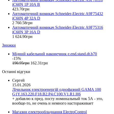
EON (Таїланд)
ВА27-100
(8)
iC60N 1P 10A B
ETI (Словенія)
423
.
70
грн
ВА47-100
ETREL (Словенія)
Автоматичний вимикач Schneider-Electric A9F75432
ВА47-150
Evrosvet (Україна)
iC60N 4P 32A D
ВА47-29
Extherm (Німеччина)
2 760
.
58
грн
Автоматичний вимикач Schneider-Electric A9F75316
ВА47-29 GENERICA
F&F (Польща)
iC60N 3P 16A D
ВА47-29М
FRER (Італія)
1 624
.
90
грн
FS (Україна)
ВА47-60
Знижки
Galkat (Україна)
ВА47-60М
GAMA (Україна)
ВА63
Мідний кабельний наконечник e.end.stand.dt.b70
GENERICA (Китай)
ВА63-100
-15%
(3)
Gewiss (Італія)
190
.
95
грн
162
.
31
грн
МТ60
Ginlong Solis (Китай)
5SL6
Останні відгуки
GreenVision (Китай)
Hager (Німеччина)
Сергей
Haupa (Німеччина)
15.01.2026
Лічильник електроенергій однофазний GAMA 100
HD Hyundai Electric (Корея)
G1Y.163.220.F18.B2.P4.C100.V1.R1.H6
Hemstedt (Німеччина)
+ добавлю к пред. посту номинальный ток 5А - это,
Horoz Electric (Туреччина)
вообще-то, не очень и немного настораживает
Huawei (Китай)
Магазин електрообладнання ElectroControl
IME (Італія)