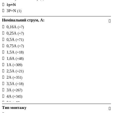
Промфактор
1p+N
3P+N
(1)
Номінальний струм, А:
0,16А
(+7)
0,25А
(+7)
0,5А
(+71)
0,75А
(+7)
1,5А
(+18)
1,6А
(+48)
1А
(+309)
2,5А
(+21)
2А
(+351)
3,5А
(+18)
3А
(+267)
4А
(+345)
5А
(+77)
Тип монтажу
6А
(+465)