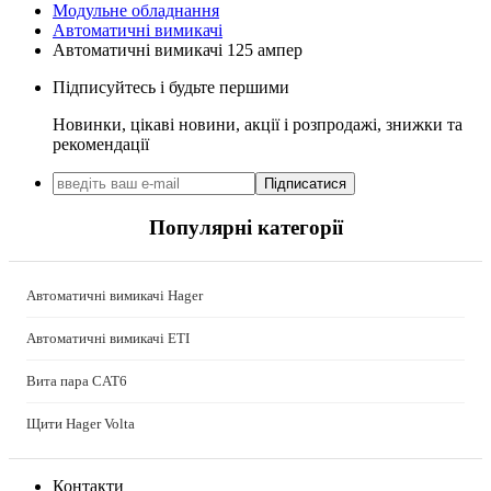
Модульне обладнання
Install Group (Україна)
Автоматичні вимикачі
IPmall (Україна)
Автоматичні вимикачі 125 ампер
JA SOLAR (Китай)
Підписуйтесь і будьте першими
Jokari (Німеччина)
Kanlux
Новинки, цікаві новини, акції і розпродажі, знижки та
Katko (Фінляндія)
рекомендації
KNIPEX (Чехія)
Підписатися
Kolarz (Австрія)
Kopos (Чехія)
Популярні категорії
Legrand (Франція)
LogicPower (Україна)
LuxPower (Китай)
Автоматичні вимикачі Hager
Massive (Бельгія)
MAXUS (Китай)
Автоматичні вимикачі ETI
Mersen (Франція)
NIK (Україна)
Вита пара CAT6
NOARK
Щити Hager Volta
Onka (Туреччина)
OZKA (Україна)
Phoenix Contact (Німеччина)
Контакти