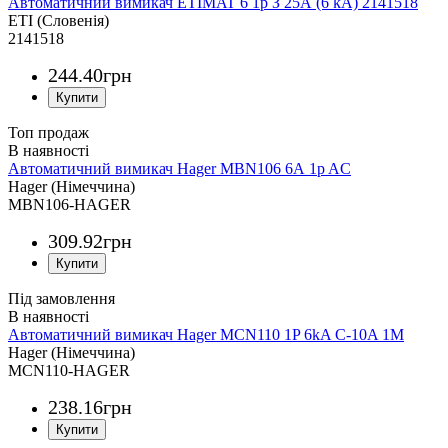
Автоматичний вимикач ETIMAT 6 1p З 25А (6 kA) 2141518
ETI (Словенія)
2141518
244
.
40
грн
Топ продаж
Автоматичний вимикач Hager MBN106 6А 1p AC
Hager (Німеччина)
MBN106-HAGER
309
.
92
грн
Під замовлення
Автоматичний вимикач Hager MCN110 1P 6kA C-10A 1M
Hager (Німеччина)
MCN110-HAGER
238
.
16
грн