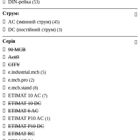
DIN-рейка
(53)
7А
(+9)
8А
(+86)
Струм:
10А
(+492)
AC (змінний струм)
(45)
12А
(+36)
DC (постійний струм)
(3)
13А
(+231)
Серія
15А
(+39)
16А
90 MCB
(+517)
Acti9
20А
(+512)
CITY
25А
(+511)
e.industrial.mcb
(5)
30А
(+8)
e.mcb.pro
(2)
32А
(+505)
e.mcb.stand
(8)
35А
(+8)
ETIMAT 10 AC
(7)
40А
(+500)
ETIMAT 10 DC
50А
(+440)
ETIMAT 6 AC
60А
(+1)
ETIMAT P10 AC
(1)
63А
(+463)
ETIMAT P10 DC
80А
(+96)
ETIMAT RC
100А
(+86)