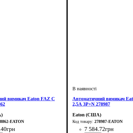
ий вимикач Eaton FAZ C
Автоматичний вимикач Ea
862
2,5А 3P+N 278987
А)
Eaton (США)
78862-EATON
278987-EATON
.
40
грн
7 584
.
72
грн