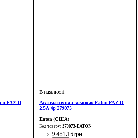
ton FAZ D
Автоматичний вимикач Eaton FAZ D
2,5А 4p 279073
Eaton (США)
279073-EATON
9 481
.
16
грн