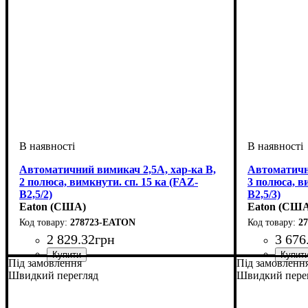
Автоматичний вимикач 2,5А, хар-ка В,
Автоматични
2 полюса, вимкнути. сп. 15 ка (FAZ-
3 полюса, в
B2,5/2)
B2,5/3)
Eaton (США)
Eaton (СШ
278723-EATON
2
2 829
.
32
грн
3 676
Під замовлення
Під замовленн
Виконання
Обладнання
Номінальний струм, А
Кількість полюсів
Вимикаюча характеристика
Вимикаюча здатність, kA
Струм
Тип монтажу
Серія
: FAZ
: AC (змінний струм)
: Модульні
: Автоматичний вимикач
: DIN-рейка
: Двополюсні 2p
: 2,5А
: 15 кА
: B
Виконання
Обладнання
Номінальний
Кількість п
Вимикаюча 
Вимикаюча з
Струм
Тип монтаж
Серія
: FAZ
: AC (
:
Швидкий перегляд
Швидкий пере