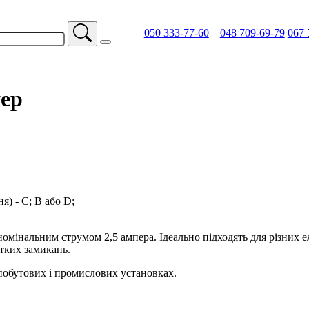
050 333-77-60
048 709-69-79
067 
пер
) - C; B або D;
номінальним струмом 2,5 ампера. Ідеально підходять для різних е
отких замикань.
побутових і промислових установках.