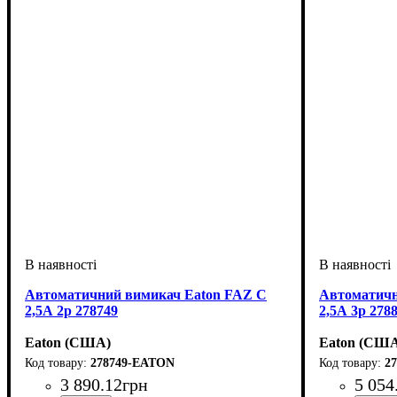
Автоматичний вимикач Eaton FAZ C
Автоматичн
2,5А 2p 278749
2,5А 3p 278
Eaton (США)
Eaton (СШ
278749-EATON
2
3 890
.
12
грн
5 054