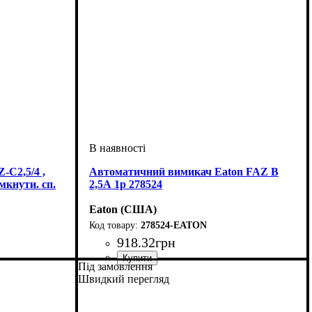
C2,5/4 ,
Автоматичний вимикач Eaton FAZ B
мкнути. сп.
2,5А 1p 278524
Eaton (США)
278524-EATON
918
.
32
грн
Під замовлення
вимикач
люсні 4p
 кА
 C
Виконання
Обладнання
Номінальний струм, А
Кількість полюсів
Вимикаюча характеристика
Вимикаюча здатність, kA
Струм
Тип монтажу
Серія
: FAZ
: AC (змінний струм)
: Модульні
: Автоматичний вимикач
: DIN-рейка
: Однополюсний 1p
: 2,5А
: 15 кА
: B
Швидкий перегляд