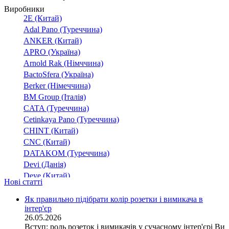
Виробники
2E (Китай)
Adal Pano (Туреччина)
ANKER (Китай)
APRO (Україна)
Arnold Rak (Німччина)
BactoSfera (Україна)
Berker (Німеччина)
BM Group (Італія)
CATA (Туреччина)
Cetinkaya Pano (Туреччина)
CHINT (Китай)
CNC (Китай)
DATAKOM (Туреччина)
Devi (Данія)
Deye (Китай)
Нові статті
DigiTop (Україна)
DKC (Україна)
Як правильно підібрати колір розетки і вимикача в
інтер'єр
Dyness (Китай)
26.05.2026
E.NEXT (Україна)
Вступ: роль розеток і вимикачів у сучасному інтер'єрі Ви