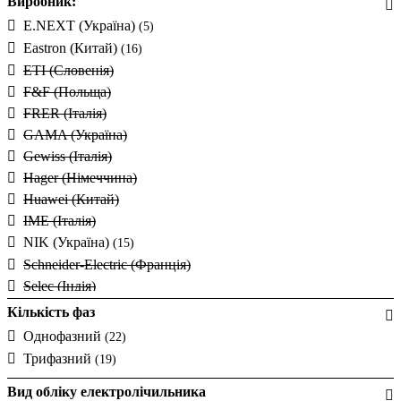
Виробник:
E.NEXT (Україна)
(5)
Eastron (Китай)
(16)
ETI (Словенія)
F&F (Польща)
FRER (Італія)
GAMA (Україна)
Gewiss (Італія)
Hager (Німеччина)
Huawei (Китай)
IME (Італія)
NIK (Україна)
(15)
Schneider-Electric (Франція)
Selec (Індія)
SEZ (Словаччина)
(5)
Кількість фаз
Smart-MAIC
Однофазний
(22)
Socomec (Франція)
Трифазний
(19)
Sungrow (Китай)
Вид обліку електролічильника
TeleTec (Україна)