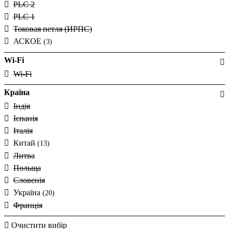
PLC 2
PLC 1
Токовая петля (ИРПС)
АСКОЕ
(3)
Wi-Fi
Wi-Fi
Країна
Індія
Іспанія
Італія
Китай
(13)
Литва
Польща
Словенія
Україна
(20)
Франція
Очистити вибір