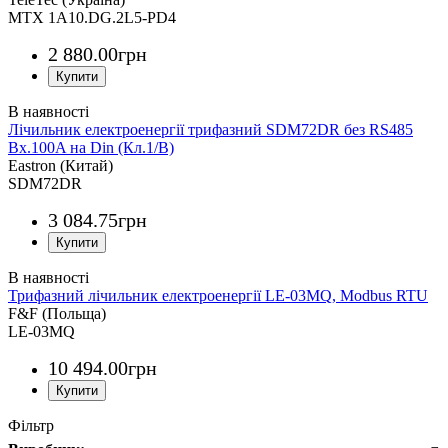
MTX 1A10.DG.2L5-PD4
2 880
.
00
грн
Лічильник електроенергії трифазний SDM72DR без RS485
Вх.100A на Din (Кл.1/B)
Eastron (Китай)
SDM72DR
3 084
.
75
грн
Трифазний лічильник електроенергії LE-03MQ, Modbus RTU
F&F (Польща)
LE-03MQ
10 494
.
00
грн
Фільтр