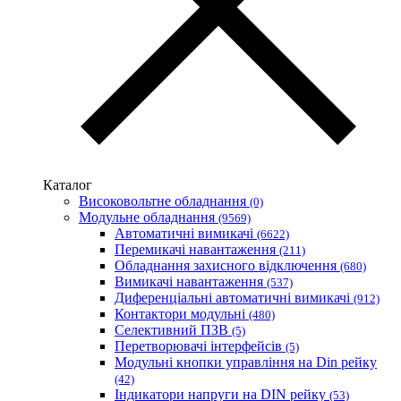
Zubr (Україна)
АС Привод (Україна)
АСКО-УКРЕМ (Україна)
Білмакс
Запорізький завод кольорових металів (ЗЗКМ)
Каблекс Одеса
Мегомметр (Україна)
Новатек-Електро (Україна)
Одескабель Одеський кабельний завод
Каталог
Промфактор
Високовольтне обладнання
(0)
Термофіт
Модульне обладнання
(9569)
Укренерго-Альянс (Україна)
Автоматичні вимикачі
(6622)
Перемикачі навантаження
(211)
Обладнання захисного відключення
(680)
Вимикачі навантаження
(537)
Диференціальні автоматичні вимикачі
(912)
Контактори модульні
(480)
Селективний ПЗВ
(5)
Перетворювачі інтерфейсів
(5)
Модульні кнопки управління на Din рейку
(42)
Індикатори напруги на DIN рейку
(53)