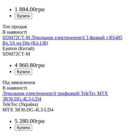
1 884
.
00
грн
Топ продаж
SDM72СТ-М Лічильник електроенергії 3 фазний з RS485
Вх.5A на Din (Кл.1/B)
Eastron (Китай)
SDM72СТ-М
4 960
.
80
грн
Під замовлення
Лічильник електроенергії трифазний TeleTec MTX
3R30.DG.4L3-LD4
TeleTec (Україна)
MTX 3R30.DG.4L3-LD4
5 280
.
00
грн