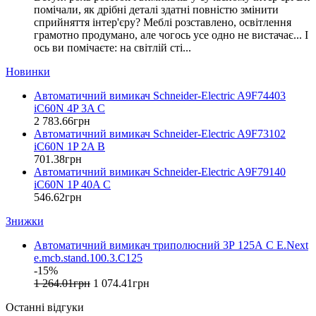
EAE Electric
помічали, як дрібні деталі здатні повністю змінити
Eastron (Китай)
сприйняття інтер'єру? Меблі розставлено, освітлення
Eaton (США)
грамотно продумано, але чогось усе одно не вистачає... І
ось ви помічаєте: на світлій сті...
ElectrO (Україна)
Eleks (Україна)
Новинки
Entes (Туреччина)
Автоматичний вимикач Schneider-Electric A9F74403
EON (Таїланд)
iC60N 4P 3A C
ETI (Словенія)
2 783
.
66
грн
ETREL (Словенія)
Автоматичний вимикач Schneider-Electric A9F73102
Evrosvet (Україна)
iC60N 1P 2A B
Extherm (Німеччина)
701
.
38
грн
Автоматичний вимикач Schneider-Electric A9F79140
F&F (Польща)
iC60N 1P 40A C
FRER (Італія)
546
.
62
грн
FS (Україна)
Знижки
Galkat (Україна)
GAMA (Україна)
Автоматичний вимикач триполюсний 3Р 125А C E.Next
GENERICA (Китай)
e.mcb.stand.100.3.C125
Gewiss (Італія)
-15%
Ginlong Solis (Китай)
1 264
.
01
грн
1 074
.
41
грн
GreenVision (Китай)
Останні відгуки
Hager (Німеччина)