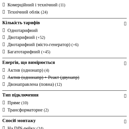
UEK (Україна)
Комерційний і технічний
(11)
Новатек-Електро (Україна)
Технічний облік
(24)
Кількість тарифів
Однотарифний
Двотарифний
(+52)
Двотарифний (місто-генератор)
(+6)
Багатотарифний
(+45)
Енергія, що вимірюється
Актив (однонапр)
(4)
Актив (однонапр) + Реакт (двунапр)
Двонаправлена (повна)
(12)
Тип підключення
Пряме
(10)
Трансформаторне
(2)
Спосіб монтажу
На DIN-рейку
(24)