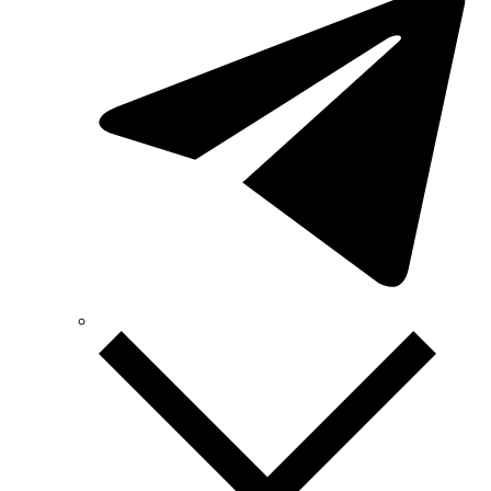
Sungrow (Китай)
TAB (Словенія)
Takel (УкраЇна)
Technoelectric (Італія)
Technosystems (Україна)
TEKPAN (Туреччина)
TeleTec (Україна)
TEM (Словенія)
Tense (Туреччина)
Terneo (Україна)
Testboy (Німеччина)
UEC (Україна)
UEK (Україна)
Vargo (Україна)
Vector VS
Vimar (Італія)
Volter (Україна)
Volterm (Україна)
Wago (Німеччина)
Wallbox (Іспанія)
WURTH (Німеччина)