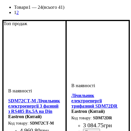
Товари
1 —
24
(всього 41)
1
2
Топ продаж
Лічильник
SDM72СТ-М Лічильник
електроенергії
електроенергії 3 фазний
трифазний SDM72DR
з RS485 Вх.5A на Din
без RS485 Вх.100A на
Eastron (Китай)
(Кл.1/B)
Eastron (Китай)
Din (Кл.1/B)
SDM72DR
SDM72СТ-М
3 084
.
75
грн
4 960
.
80
грн