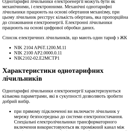
Однотарифні лічильники електроенергії можуть бути як
механічними, і електронними. Механічні однотарифні
лічильники працюють на основі обертання механізму, при
цьому лічильник реєструє кількість обертань, яка пропорційна
до споживання електроенергії. Електронні лічильники
працюють на основі цифрової обробки даних.
Список електричних лічильників, що мають один тариф з ЖК
NIK 2104 AP6T.1200.M.11
NIK 2100 AP2.0000.0.11
NIK2102-02.Е2МСТР1
Характеристики однотарифних
лічильників
Однотарифні лічильники електроенергії характеризуються
кількома параметрами, які в сукупності дозволяють зробити
добрий вибір.
при прямому підключенні ви включаєте лічильник у
мережу безпосередньо до системи електропостачання.
Спеціальні електролічильники трансформаторного
включення використовуються як проміжний канал між