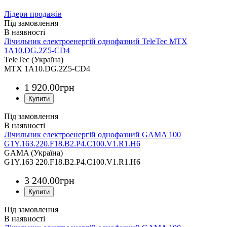
Лідери продажів
Під замовлення
Лічильник електроенергій однофазний TeleTec MTX
1A10.DG.2Z5-CD4
TeleTec (Україна)
MTX 1A10.DG.2Z5-СD4
1 920
.
00
грн
Під замовлення
Лічильник електроенергій однофазний GAMA 100
G1Y.163.220.F18.B2.P4.C100.V1.R1.H6
GAMA (Україна)
G1Y.163 220.F18.B2.P4.C100.V1.R1.H6
3 240
.
00
грн
Під замовлення