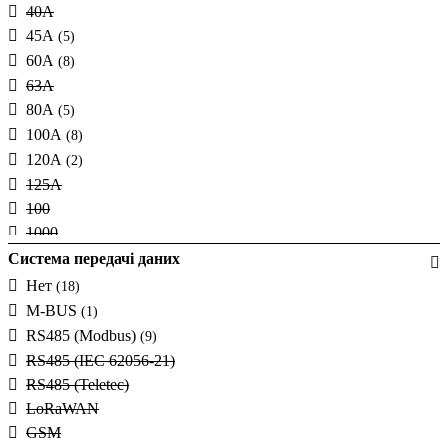
40А
45А
(5)
60А
(8)
63А
80А
(5)
100А
(8)
120А
(2)
125А
100
1000
1500
Система передачі даних
2000
Нет
(18)
300
M-BUS
(1)
50А
RS485 (Modbus)
(9)
5А
(3)
RS485 (IEC 62056-21)
600
RS485 (Teletec)
6000А
LoRaWAN
65А
GSM