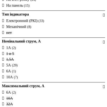
На панель
(15)
Тип індикатора
Електронний (РКІ)
(33)
Механічний
(8)
нет
Номінальний струм, A
1А
(2)
1 и 5
1,5А
5А
(29)
6А
(1)
10А
(7)
Максимальний струм, А
6А
(2)
10А
32А