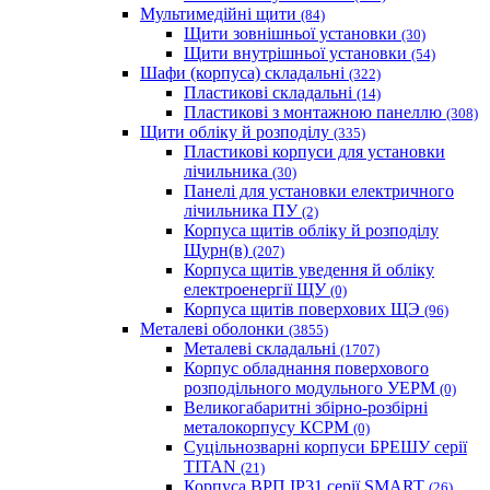
Мультимедійні щити
(84)
Щити зовнішньої установки
(30)
Щити внутрішньої установки
(54)
Шафи (корпуса) складальні
(322)
Пластикові складальні
(14)
Пластикові з монтажною панеллю
(308)
Щити обліку й розподілу
(335)
Пластикові корпуси для установки
лічильника
(30)
Панелі для установки електричного
лічильника ПУ
(2)
Корпуса щитів обліку й розподілу
Щурн(в)
(207)
Корпуса щитів уведення й обліку
електроенергії ЩУ
(0)
Корпуса щитів поверхових ЩЭ
(96)
Металеві оболонки
(3855)
Металеві складальні
(1707)
Корпус обладнання поверхового
розподільного модульного УЕРМ
(0)
Великогабаритні збірно-розбірні
металокорпусу КСРМ
(0)
Суцільнозварні корпуси БРЕШУ серії
TITAN
(21)
Корпуса ВРП IP31 серії SMART
(26)