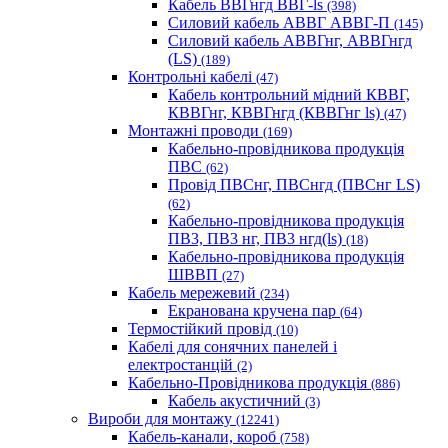
Кабель ВВГнгд ВВГ-ls
(398)
Силовий кабель АВВГ АВВГ-П
(145)
Силовий кабель АВВГнг, АВВГнгд
(LS)
(189)
Контрольні кабелі
(47)
Кабель контрольний мідний КВВГ,
КВВГнг, КВВГнгд (КВВГнг ls)
(47)
Монтажні проводи
(169)
Кабельно-провідникова продукція
ПВС
(62)
Провід ПВСнг, ПВСнгд (ПВСнг LS)
(62)
Кабельно-провідникова продукція
ПВ3, ПВ3 нг, ПВ3 нгд(ls)
(18)
Кабельно-провідникова продукція
ШВВП
(27)
Кабель мережевий
(234)
Екранована кручена пар
(64)
Термостійкий провід
(10)
Кабелі для сонячних панелей і
електростанцій
(2)
Кабельно-Провідникова продукція
(886)
Кабель акустичний
(3)
Вироби для монтажу
(12241)
Кабель-канали, короб
(758)