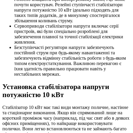
почути користувач. Релейні ступінчасті стабілізатори
напруги потужністю 10 кВт ідеально підходять для
таких типів додатків, де в минулому спостерігалося
збільшення коливань струму.
Сервоприводи стабілізатори напруги включає серії
пристроїв, які були спеціально розроблені для
забезпечення плавної та точної стабілізації електрики
живлення.
Безступінчасті регулятори напруги забезпечують
постійний струм при будь-якому навантаженні та
забезпечують відмінну стабільність роботи з будь-яким
типом електроустаткування. Важливою перевагою є
їхня здатність правильно працювати навіть у
нестабільних мережах.
Установка стабілізатора напруги
потужністю 10 кВт
Стабілізатор 10 кВт має такі види монтажу поличне, настінне
та стаціонарне виконання. Якщо він спрямований лише на
короткий проміжок часу (наприклад, під час свят або в деяких
офісних приміщеннях), то найкраще використовувати
полички. Вони легко встановлюються та не займають багато