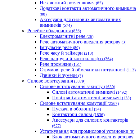
Незалежний розчеплювач
(85)
Додаткові контакти автоматичного вимикача
(88)
Аксесуари для силових автоматичних
вимикачів
(574)
Релейне обладнання
(856)
Електромагнітні реле
(26)
Реле автоматичного введення резерву
(3)
Імпульсне реле
(80)
Реле часу й таймери
(213)
Реле напруги й контролю фаз
(264)
Реле проміжне
(151)
Струмові реле й обмежники потужності
(112)
Дзвінки й зумери
(7)
Силове встаткування
(5879)
Силове встаткування захисту
(1630)
Силові автоматичні вимикачі
(1492)
Повітряні автоматичні вимикачі
(138)
Силове встаткування комутації
(2567)
Пускачі в оболонці
(54)
Контактори силові
(1836)
Аксесуари для силових контакторів
(677)
Устаткування для промислової установки
(0)
Блок автоматичного введення резерву