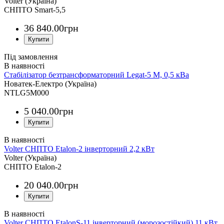
Volter (Україна)
СНПТО Smart-5,5
36 840
.
00
грн
Під замовлення
Стабілізатор безтрансформаторний Legat-5 М, 0,5 кВа
Новатек-Електро (Україна)
NTLG5M000
5 040
.
00
грн
Volter СНПТО Etalon-2 інверторний 2,2 кВт
Volter (Україна)
СНПТО Etalon-2
20 040
.
00
грн
Volter СНПТО EtalonS-11 інверторний (морозостійкий) 11 кВт