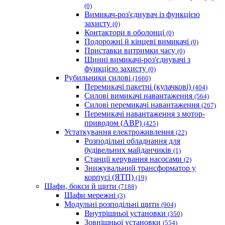
(0)
Вимикач-роз'єднувач із функцією
захисту
(0)
Контактори в оболонці
(0)
Подорожні й кінцеві вимикачі
(0)
Приставки витримки часу
(0)
Шинні вимикачі-роз'єднувачі з
функцією захисту
(0)
Рубильники силові
(1660)
Перемикачі пакетні (кулачкові)
(404)
Силові вимикачі навантаження
(564)
Cилові перемикачі навантаження
(267)
Перемикачі навантаження з мотор-
приводом (АВР)
(425)
Устаткування електроживлення
(22)
Розподільні обладнання для
будівельних майданчиків
(1)
Станції керування насосами
(2)
Знижувальний трансформатор у
корпусі (ЯТП)
(19)
Шафи, бокси й щити
(7188)
Шафи мережні
(3)
Модульні розподільні щити
(904)
Внутрішньої установки
(350)
Зовнішньої установки
(554)