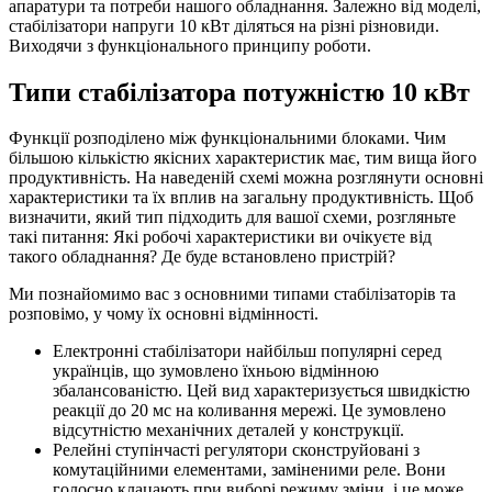
апаратури та потреби нашого обладнання. Залежно від моделі,
стабілізатори напруги 10 кВт діляться на різні різновиди.
Виходячи з функціонального принципу роботи.
Типи стабілізатора потужністю 10 кВт
Функції розподілено між функціональними блоками. Чим
більшою кількістю якісних характеристик має, тим вища його
продуктивність. На наведеній схемі можна розглянути основні
характеристики та їх вплив на загальну продуктивність. Щоб
визначити, який тип підходить для вашої схеми, розгляньте
такі питання: Які робочі характеристики ви очікуєте від
такого обладнання? Де буде встановлено пристрій?
Ми познайомимо вас з основними типами стабілізаторів та
розповімо, у чому їх основні відмінності.
Електронні стабілізатори найбільш популярні серед
українців, що зумовлено їхньою відмінною
збалансованістю. Цей вид характеризується швидкістю
реакції до 20 мс на коливання мережі. Це зумовлено
відсутністю механічних деталей у конструкції.
Релейні ступінчасті регулятори сконструйовані з
комутаційними елементами, заміненими реле. Вони
голосно клацають при виборі режиму зміни, і це може