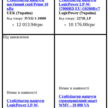
настінний серії Prime 10
LogicPower LP-W-
кВа
17000RD EU (10200Вт/7
UEK (Україна)
ступ)
LogicPower (Україна)
IVS32-1-10000
22730_LP
12 013
.
94
грн
10 176
.
00
грн
Вид стабілізатора
Тип стабілізатора
Кількість фаз
Потужність
Вага, кг
Серія
: Prime
: 22
: 10кВт
: однофазний
:
:
Вид стабілізатора
Тип стабілізатора
Кількість фаз
Потужність
Вага, кг
: 13,5
: 10кВт
: однофазний
:
:
настінний
симісторний
настінний
релейний
Під замовлення
Стабілізатор напруги
Стабілізатор напруги
сервопривідний smart
LogicPower LP-W-
WMV - 10 000 VA