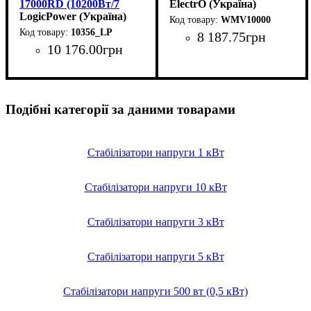
17000RD (10200Вт/7
ElectrO (Україна)
ступ)
LogicPower (Україна)
WMV10000
10356_LP
8 187
.
75
грн
10 176
.
00
грн
Вид стабілізатора
Тип стабілізатора
Кількість фаз
Потужність
Вага, кг
Серія
: WMV
: 29
: 10кВт
: однофазний
:
:
настінний
сервопривід
Вид стабілізатора
Тип стабілізатора
Кількість фаз
Потужність
: 10кВт
: однофазний
:
:
настінний
релейний
Подібні категорії за даними товарами
Стабілізатори напруги 1 кВт
Стабілізатори напруги 10 кВт
Стабілізатори напруги 3 кВт
Стабілізатори напруги 5 кВт
Стабілізатори напруги 500 вт (0,5 кВт)