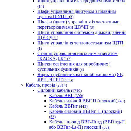
Ящик управління електродвигунами Я5000
(14)
Шафи управління двигуном з плавним
пуском ШУПП
(3)
Шкафи (щити) управління із частотними
перетворювачами ШУЧП
(3)
Щити управління системою димовидалення
ЩУ СД
(1)
Щити управління теплопостачанням ЩТП
(1)
Станції управління насосним агрегатом
"КАСКАД-К"
(7)
Щитки освітлення для виробничих і
суспільних будинків
(3)
Ящик з рубильником і запобіжниками (ЯР,
ЯРП, ЯПРП)
(113)
Кабель, провід
(2314)
Силовий кабель
(1710)
Кабель ВВГ
(390)
Кабель силовий ВВГ П (плоский)
(40)
Кабель ВВГнг
(443)
Кабель силовий ВВГнг-П (плоский)
(53)
Кабель і провід ВВГ-Пнгд (ВВГнгд-П
або ВВГнг-Ls-П) плоский
(50)