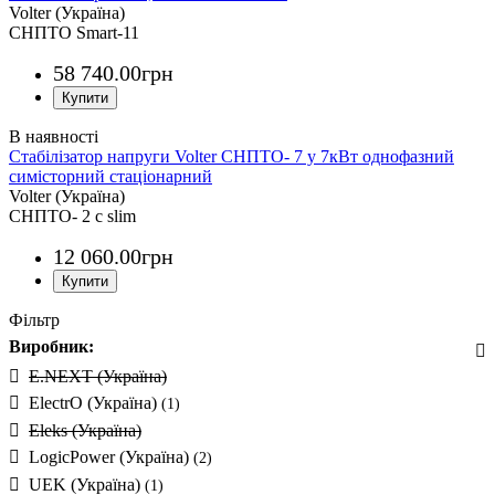
Volter (Україна)
СНПТО Smart-11
58 740
.
00
грн
Стабілізатор напруги Volter СНПТО- 7 у 7кВт однофазний
симісторний стаціонарний
Volter (Україна)
СНПТО- 2 с slim
12 060
.
00
грн
Фільтр
Виробник:
E.NEXT (Україна)
ElectrO (Україна)
(1)
Eleks (Україна)
LogicPower (Україна)
(2)
UEK (Україна)
(1)