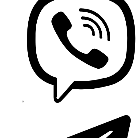
63,5
Onka (Туреччина)
75
OZKA (Україна)
77
Phoenix Contact (Німеччина)
78,3
Plank Electrotechnic (Україна)
80
Pro'sKit (Тайвань)
PYLONTECH (Китай)
82,2
Radpol (Польща)
86
Raut (Україна)
87,9
Reliance (Україна)
89
REM POWER (Словенія)
9,8
Schneider-Electric (Франція)
96
Selec (Індія)
SEZ (Словаччина)
Siemens (Німеччина)
Smart-MAIC
Socomec (Франція)
SOFAR (Китай)
Sungrow (Китай)
TAB (Словенія)
Takel (УкраЇна)