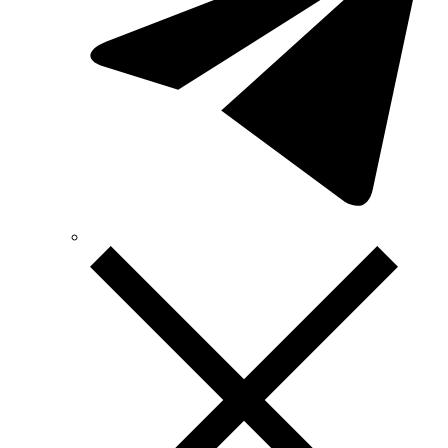
Technoelectric (Італія)
Technosystems (Україна)
TEKPAN (Туреччина)
TeleTec (Україна)
TEM (Словенія)
Tense (Туреччина)
Terneo (Україна)
Testboy (Німеччина)
UEC (Україна)
UEK (Україна)
Vargo (Україна)
Vector VS
Vimar (Італія)
Volter (Україна)
Volterm (Україна)
Wago (Німеччина)
Wallbox (Іспанія)
WURTH (Німеччина)
Zubr (Україна)
АС Привод (Україна)