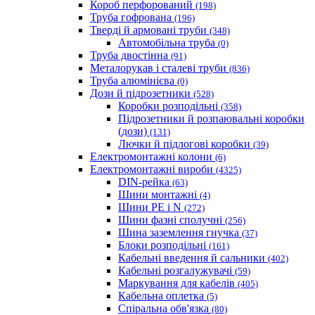
Короб перфорований
(198)
Труба гофрована
(196)
Тверді й армовані труби
(348)
Автомобільна труба
(0)
Труба двостінна
(91)
Металорукав і сталеві труби
(836)
Труба алюмінієва
(0)
Дози й підрозетники
(528)
Коробки розподільні
(358)
Підрозетники й розпаювальні коробки
(дози)
(131)
Лючки й підлогові коробки
(39)
Електромонтажні колони
(6)
Електромонтажні вироби
(4325)
DIN-рейка
(63)
Шини монтажні
(4)
Шини PE і N
(272)
Шини фазні сполучні
(256)
Шина заземлення гнучка
(37)
Блоки розподільні
(161)
Кабельні введення й сальники
(402)
Кабельні розгалужувачі
(59)
Маркування для кабелів
(405)
Кабельна оплетка
(5)
Спіральна обв'язка
(80)