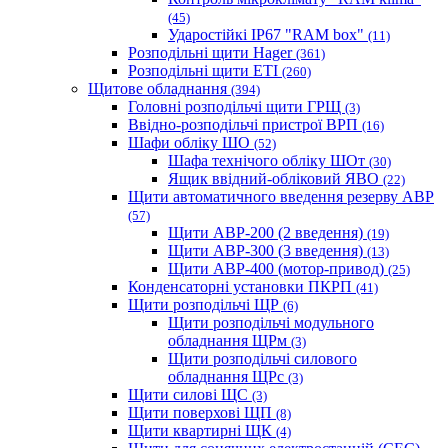
(45)
Ударостійкі IP67 "RAM box"
(11)
Розподільні щити Hager
(361)
Розподільні щити ETI
(260)
Щитове обладнання
(394)
Головні розподільчі щити ГРЩ
(3)
Ввідно-розподільчі пристрої ВРП
(16)
Шафи обліку ШО
(52)
Шафа технічого обліку ШОт
(30)
Ящик ввідний-обліковий ЯВО
(22)
Щити автоматичного введення резерву АВР
(57)
Щити АВР-200 (2 введення)
(19)
Щити АВР-300 (3 введення)
(13)
Щити АВР-400 (мотор-привод)
(25)
Конденсаторні установки ПКРП
(41)
Щити розподільчі ЩР
(6)
Щити розподільчі модульного
обладнання ЩРм
(3)
Щити розподільчі силового
обладнання ЩРс
(3)
Щити силові ЩС
(3)
Щити поверхові ЩП
(8)
Щити квартирні ЩК
(4)