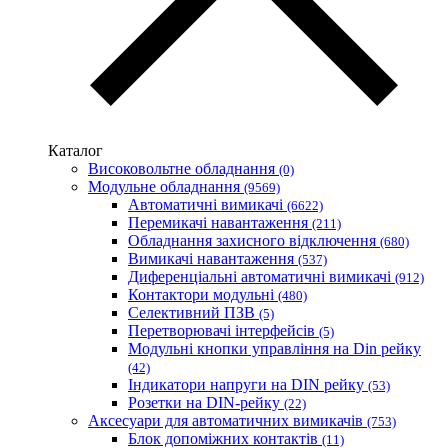
АСКО-УКРЕМ (Україна)
Білмакс
Запорізький завод кольорових металів (ЗЗКМ)
Каблекс Одеса
Мегомметр (Україна)
Новатек-Електро (Україна)
Одескабель Одеський кабельний завод
Каталог
Промфактор
Високовольтне обладнання
(0)
Термофіт
Модульне обладнання
(9569)
Укренерго-Альянс (Україна)
Автоматичні вимикачі
(6622)
Перемикачі навантаження
(211)
Обладнання захисного відключення
(680)
Вимикачі навантаження
(537)
Диференціальні автоматичні вимикачі
(912)
Контактори модульні
(480)
Селективний ПЗВ
(5)
Перетворювачі інтерфейсів
(5)
Модульні кнопки управління на Din рейку
(42)
Індикатори напруги на DIN рейку
(53)
Розетки на DIN-рейку
(22)
Аксесуари для автоматичних вимикачів
(753)
Блок допоміжних контактів
(11)