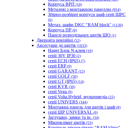
Корпуса ВРП
(10)
Металеві з монтажною панеллю
(954)
Збірно-розбірні корпуси шаф серії ШРС
(0)
Метал. шафи DKC "RAM block"
(1130)
Корпуса ПР
(6)
Панелі розподільних щитів ЩО
(1)
Дверцята ревізійні
(52)
Аксесуари до щитів
(1633)
Hager Блок N-клем
(19)
серії 30V IP30
(2)
серії ECH (IP65)
(7)
серії ERP
(9)
серії GARANT
(15)
серії GOLF
(50)
серії GT (IP65)
(14)
серії KVR
(30)
серії Vega
(9)
серії Volta.Hybrid, мультимедіа
(25)
серії UNIVERS
(344)
Монтажна панель для щитів і шаф
(8)
серії ЩР UNIVERSAL
(0)
Заглушки, замки та ін.
(34)
Мікроклімат щитів
(53)
Контроль мікроклімату "RAM klima"