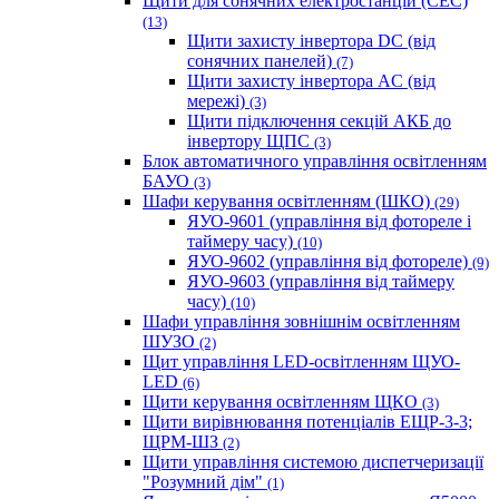
Щити для сонячних електростанцій (СЕС)
(13)
Щити захисту інвертора DC (від
сонячних панелей)
(7)
Щити захисту інвертора AC (від
мережі)
(3)
Щити підключення секцій АКБ до
інвертору ЩПС
(3)
Блок автоматичного управління освітленням
БАУО
(3)
Шафи керування освітленням (ШКО)
(29)
ЯУО-9601 (управління від фотореле і
таймеру часу)
(10)
ЯУО-9602 (управління від фотореле)
(9)
ЯУО-9603 (управління від таймеру
часу)
(10)
Шафи управління зовнішнім освітленням
ШУЗО
(2)
Щит управління LED-освітленням ЩУО-
LED
(6)
Щити керування освітленням ЩКО
(3)
Щити вирівнювання потенціалів ЕЩР-3-3;
ЩРМ-ШЗ
(2)
Щити управління системою диспетчеризації
"Розумний дім"
(1)