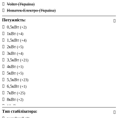
Volter (Україна)
Новатек-Електро (Україна)
Потужність:
0,5кВт
(+2)
1кВт
(+4)
1,5кВт
(+4)
2кВт
(+5)
3кВт
(+4)
3,5кВт
(+21)
4кВт
(+1)
5кВт
(+5)
5,5кВт
(+23)
6,5кВт
(+1)
7кВт
(+25)
8кВт
(+2)
10кВт
Тип стабілізатора:
12кВт
(+1)