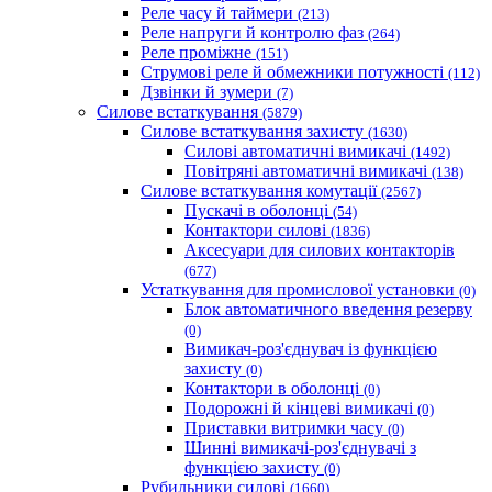
Реле часу й таймери
(213)
Реле напруги й контролю фаз
(264)
Реле проміжне
(151)
Струмові реле й обмежники потужності
(112)
Дзвінки й зумери
(7)
Силове встаткування
(5879)
Силове встаткування захисту
(1630)
Силові автоматичні вимикачі
(1492)
Повітряні автоматичні вимикачі
(138)
Силове встаткування комутації
(2567)
Пускачі в оболонці
(54)
Контактори силові
(1836)
Аксесуари для силових контакторів
(677)
Устаткування для промислової установки
(0)
Блок автоматичного введення резерву
(0)
Вимикач-роз'єднувач із функцією
захисту
(0)
Контактори в оболонці
(0)
Подорожні й кінцеві вимикачі
(0)
Приставки витримки часу
(0)
Шинні вимикачі-роз'єднувачі з
функцією захисту
(0)
Рубильники силові
(1660)