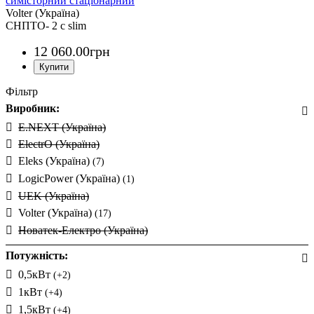
симісторний стаціонарний
Volter (Україна)
СНПТО- 2 с slim
12 060
.
00
грн
Фільтр
Виробник:
E.NEXT (Україна)
ElectrO (Україна)
Eleks (Україна)
(7)
LogicPower (Україна)
(1)
UEK (Україна)
Volter (Україна)
(17)
Новатек-Електро (Україна)
Потужність:
0,5кВт
(+2)
1кВт
(+4)
1,5кВт
(+4)