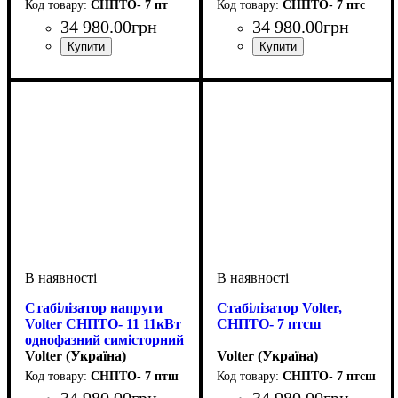
стаціонарний
СНПТО- 7 пт
СНПТО- 7 птс
34 980
.
00
грн
34 980
.
00
грн
Вид стабілізатора
Тип стабілізатора
Кількість фаз
Потужність
Вага, кг
Серія
: СНПТО
: 26
: 7кВт
: однофазний
:
:
Вид стабілізатора
Тип стабілізатора
Кількість фаз
Потужність
Вага, кг
Серія
: СНПТО
: 26
: 7кВт
: однофазний
:
:
стаціонарний
симісторний
стаціонарний
симісторний
Стабілізатор напруги
Стабілізатор Volter,
Volter СНПТО- 11 11кВт
СНПТО- 7 птсш
однофазний симісторний
стаціонарний
Volter (Україна)
Volter (Україна)
СНПТО- 7 птш
СНПТО- 7 птсш
34 980
.
00
грн
34 980
.
00
грн