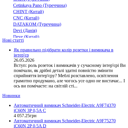
350
Cetinkaya Pano (Туреччина)
550
CHINT (Китай)
580
CNC (Китай)
650
DATAKOM (Туреччина)
101,4
Devi (Данія)
105,6
Deye (Китай)
Нові статті
11,7
DigiTop (Україна)
112,5
DKC (Україна)
Як правильно підібрати колір розетки і вимикача в
інтер'єр
Dyness (Китай)
117
26.05.2026
E.NEXT (Україна)
12,15
Вступ: роль розеток і вимикачів у сучасному інтер'єрі Ви
EAE Electric
13,5
помічали, як дрібні деталі здатні повністю змінити
Eastron (Китай)
сприйняття інтер'єру? Меблі розставлено, освітлення
13.5
Eaton (США)
грамотно продумано, але чогось усе одно не вистачає... І
13.5
ось ви помічаєте: на світлій сті...
ElectrO (Україна)
15,7
(1)
Eleks (Україна)
Новинки
150,3
Entes (Туреччина)
153
Автоматичний вимикач Schneider-Electric A9F74370
EON (Таїланд)
iC60N 3P 0,5A C
16,5
ETI (Словенія)
4 057
.
25
грн
17,5
ETREL (Словенія)
Автоматичний вимикач Schneider-Electric A9F75270
Evrosvet (Україна)
171,9
iC60N 2P 0,5A D