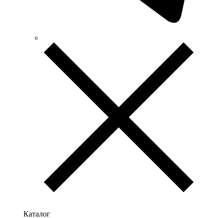
Testboy (Німеччина)
UEC (Україна)
UEK (Україна)
Vargo (Україна)
Vector VS
Vimar (Італія)
Volter (Україна)
Volterm (Україна)
Wago (Німеччина)
Wallbox (Іспанія)
WURTH (Німеччина)
Zubr (Україна)
АС Привод (Україна)
АСКО-УКРЕМ (Україна)
Білмакс
Запорізький завод кольорових металів (ЗЗКМ)
Каблекс Одеса
Мегомметр (Україна)
Новатек-Електро (Україна)
Одескабель Одеський кабельний завод
Каталог