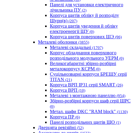
Панелі для установки електричного
лічильника ПУ
(2)
Корпуса щитів обліку й розподілу
Щурн(в)
(207)
Корпуса щитів уведення й обліку
електроенергії ЩУ
(0)
Корпуса щитів поверхових ЩЭ
(96)
Металеві оболонки
(3855)
Металеві складальні
(1707)
Корпус обладнання поверхового
розподільного модульного УЕРМ
(0)
Великогабаритні збірно-розбірні
металокорпусу КСРМ
(0)
Суцільнозварні корпуси БРЕШУ серії
TITAN
(21)
Корпуса ВРП IP31 серії SMART
(26)
Корпуса ВРП
(10)
Металеві з монтажною панеллю
(954)
Збірно-розбірні корпуси шаф серії ШРС
(0)
Метал. шафи DKC "RAM block"
(1130)
Корпуса ПР
(6)
Панелі розподільних щитів ЩО
(1)
Дверцята ревізійні
(52)
Аксесуари до щитів