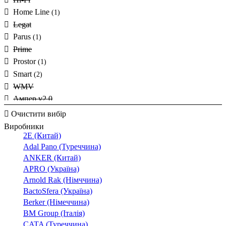
27
(1)
Home Line
(1)
29
(3)
Legat
30
Parus
(1)
33
Prime
34
Prostor
(1)
36
Smart
(2)
37
WMV
40
Ампер v2.0
48
Ампер v2.1
(3)
Очистити вибір
50
Гібрид v2.0
(1)
Виробники
52
2E (Китай)
Герц v3.0
(1)
54
Adal Pano (Туреччина)
Герц-Про v3.0
58
ANKER (Китай)
СНИ
60
APRO (Україна)
СНПТО
(10)
62
Arnold Rak (Німччина)
Снптор
BactoSfera (Україна)
65
СНПТТ
Berker (Німеччина)
79
СНР
BM Group (Італія)
190
CATA (Туреччина)