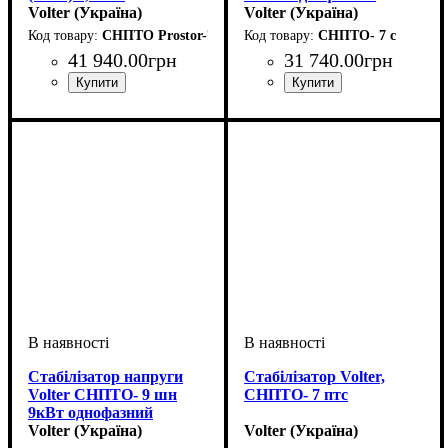
однофазний симісторний
Volter (Україна)
симісторний
Volter (Україна)
переносний
стаціонарний
СНПТО Prostor-7
СНПТО- 7 с
41 940
.
00
грн
31 740
.
00
грн
Вид стабілізатора
Тип стабілізатора
Кількість фаз
Потужність
Вага, кг
Серія
: Prostor
: 20
: 7кВт
: однофазний
:
:
Вид стабілізатора
Тип стабілізатора
Кількість фаз
Потужність
Вага, кг
Серія
: СНПТО
: 25
: 7кВт
: однофазний
:
:
стаціонарний
інверторний
стаціонарний
симісторний
Стабілізатор напруги
Стабілізатор Volter,
Volter СНПТО- 9 шн
СНПТО- 7 птс
9кВт однофазний
симісторний
Volter (Україна)
Volter (Україна)