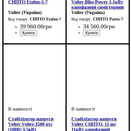
СНПТО Etalon-S-7
Volter Bliss Power 1,1кВт
однофазний симісторний
Volter (Україна)
переносний
Volter (Україна)
СНПТО Etalon-S-7
СНПТО Parus-7
39 960
.
00
грн
34 560
.
00
грн
Вид стабілізатора
Тип стабілізатора
Кількість фаз
Потужність
Вага, кг
Серія
: Etalon
: 16
: 7кВт
: однофазний
:
:
Вид стабілізатора
Тип стабілізатора
Кількість фаз
Потужність
Вага, кг
Серія
: Parus
: 20
: 7кВт
: однофазний
:
:
стаціонарний
інверторний
настінний
інверторний
Стабілізатор напруги
Стабілізатор напруги
Volter Volter-3500 птс
Volter СНПТО- 11 шс
(100В) 3,5кВт
11кВт однофазний