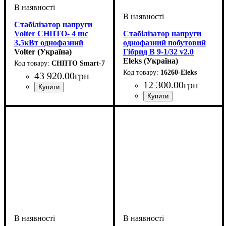
Стабілізатор напруги
Volter СНПТО- 4 шс
Стабілізатор напруги
3,5кВт однофазний
однофазний побутовий
симісторний
Volter (Україна)
Гібрид В 9-1/32 v2.0
стаціонарний
Eleks (Україна)
СНПТО Smart-7
16260-Eleks
43 920
.
00
грн
12 300
.
00
грн
Вид стабілізатора
Тип стабілізатора
Кількість фаз
Потужність
Вага, кг
Серія
: Smart
: 10
: 7кВт
: однофазний
:
:
стаціонарний
інверторний
Кількість фаз
Потужність
Вага, кг
Серія
: Гібрид v2.0
: 21
: 7кВт
: однофазний