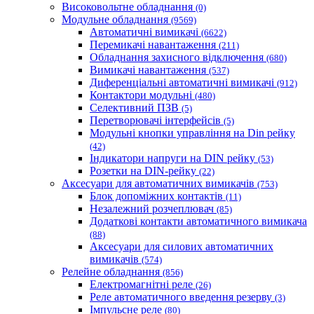
Промфактор
Високовольтне обладнання
(0)
Термофіт
Модульне обладнання
(9569)
Укренерго-Альянс (Україна)
Автоматичні вимикачі
(6622)
Перемикачі навантаження
(211)
Обладнання захисного відключення
(680)
Вимикачі навантаження
(537)
Диференціальні автоматичні вимикачі
(912)
Контактори модульні
(480)
Селективний ПЗВ
(5)
Перетворювачі інтерфейсів
(5)
Модульні кнопки управління на Din рейку
(42)
Індикатори напруги на DIN рейку
(53)
Розетки на DIN-рейку
(22)
Аксесуари для автоматичних вимикачів
(753)
Блок допоміжних контактів
(11)
Незалежний розчеплювач
(85)
Додаткові контакти автоматичного вимикача
(88)
Аксесуари для силових автоматичних
вимикачів
(574)
Релейне обладнання
(856)
Електромагнітні реле
(26)
Реле автоматичного введення резерву
(3)
Імпульсне реле
(80)