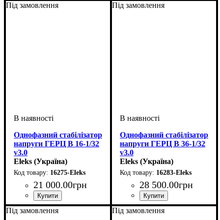
Під замовлення
Під замовлення
Однофазний стабілізатор
Однофазний стабілізатор
напруги ГЕРЦ В 16-1/32
напруги ГЕРЦ В 36-1/32
v3.0
v3.0
Eleks (Україна)
Eleks (Україна)
16275-Eleks
16283-Eleks
21 000
.
00
грн
28 500
.
00
грн
Кількість фаз
Потужність
Вага, кг
: 21
: 7кВт
: однофазний
Кількість фаз
Потужність
Вага, кг
Серія
: Герц v3.0
: 21
: 7кВт
: однофазний
Під замовлення
Під замовлення