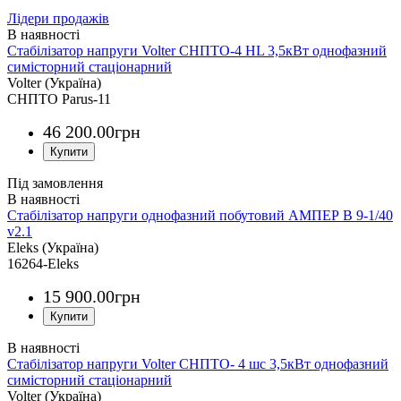
Лідери продажів
Стабілізатор напруги Volter СНПТО-4 HL 3,5кВт однофазний
симісторний стаціонарний
Volter (Україна)
СНПТО Parus-11
46 200
.
00
грн
Під замовлення
Стабілізатор напруги однофазний побутовий АМПЕР В 9-1/40
v2.1
Eleks (Україна)
16264-Eleks
15 900
.
00
грн
Стабілізатор напруги Volter СНПТО- 4 шс 3,5кВт однофазний
симісторний стаціонарний
Volter (Україна)