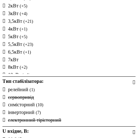
2кВт
(+5)
3кВт
(+4)
3,5кВт
(+21)
4кВт
(+1)
5кВт
(+5)
5,5кВт
(+23)
6,5кВт
(+1)
7кВт
8кВт
(+2)
10кВт
(+4)
Тип стабілізатора:
12кВт
(+1)
релейний
14кВт
(1)
(+19)
сервопривід
20кВт
(+1)
симісторний
(10)
45кВт
(+1)
інверторний
(7)
80кВт
(+1)
електронний тірісторний
0,25кВт
(+1)
2,2кВт
(+13)
U вхідне, В:
9кВт
(+24)