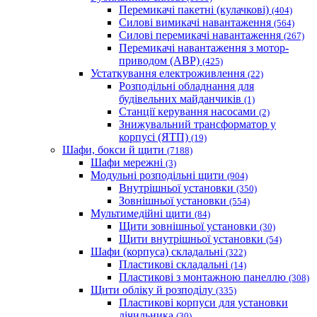
Перемикачі пакетні (кулачкові)
(404)
Силові вимикачі навантаження
(564)
Cилові перемикачі навантаження
(267)
Перемикачі навантаження з мотор-
приводом (АВР)
(425)
Устаткування електроживлення
(22)
Розподільні обладнання для
будівельних майданчиків
(1)
Станції керування насосами
(2)
Знижувальний трансформатор у
корпусі (ЯТП)
(19)
Шафи, бокси й щити
(7188)
Шафи мережні
(3)
Модульні розподільні щити
(904)
Внутрішньої установки
(350)
Зовнішньої установки
(554)
Мультимедійні щити
(84)
Щити зовнішньої установки
(30)
Щити внутрішньої установки
(54)
Шафи (корпуса) складальні
(322)
Пластикові складальні
(14)
Пластикові з монтажною панеллю
(308)
Щити обліку й розподілу
(335)
Пластикові корпуси для установки
лічильника
(30)