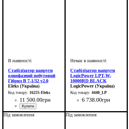
Стабілізатор напруги
Стабілізатор напруги
однофазний побутовий
LogicPower LPT-W-
Гібрид В 7-1/32 v2.0
10000RD BLACK
Eleks (Україна)
(7000W)
LogicPower (Україна)
16255-Eleks
4440_LP
11 500
.
00
грн
6 738
.
00
грн
Вид стабілізатора
Тип стабілізатора
Кількість фаз
Потужність
Вага, кг
: 17
: 7кВт
: однофазний
:
:
настінний
релейний
Кількість фаз
Потужність
Вага, кг
: 21
: 7кВт
: однофазний
Під замовлення
Під замовлення