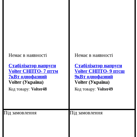
Стабілізатор напруги
Стабілізатор напруги
Volter СНПТО- 7 пттм
Volter СНПТО- 9 птсш
7кВт однофазний
9кВт однофазний
інверторний
Volter (Україна)
симісторний
Volter (Україна)
стаціонарний
стаціонарний
Volter48
Volter49
Вид стабілізатора
Тип стабілізатора
Кількість фаз
Потужність
Вага, кг
Серія
: СНПТО
: 26
: 7кВт
: однофазний
:
:
Вид стабілізатора
Тип стабілізатора
Кількість фаз
Потужність
Вага, кг
Серія
: СНПТО
: 29
: 7кВт
: однофазний
:
:
стаціонарний
симісторний
стаціонарний
симісторний
Під замовлення
Під замовлення