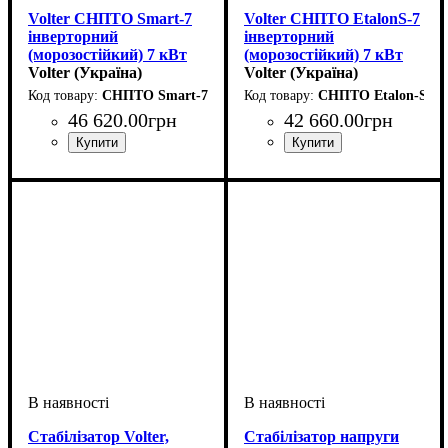
Volter СНПТО Smart-7
Volter СНПТО EtalonS-7
інверторний
інверторний
(морозостійкий) 7 кВт
(морозостійкий) 7 кВт
Volter (Україна)
Volter (Україна)
СНПТО Smart-7 (мороз)
СНПТО Etalon-S-7 (
46 620
.
00
грн
42 660
.
00
грн
Вид стабілізатора
Тип стабілізатора
Кількість фаз
Потужність
Вага, кг
Серія
: Smart
: 9,8
: 7кВт
: однофазний
:
:
Вид стабілізатора
Тип стабілізатора
Кількість фаз
Потужність
Вага, кг
Серія
: Etalon
: 15,7
: 7кВт
: однофазний
:
:
настінний
інверторний
настінний
інверторний
Стабілізатор Volter,
Стабілізатор напруги