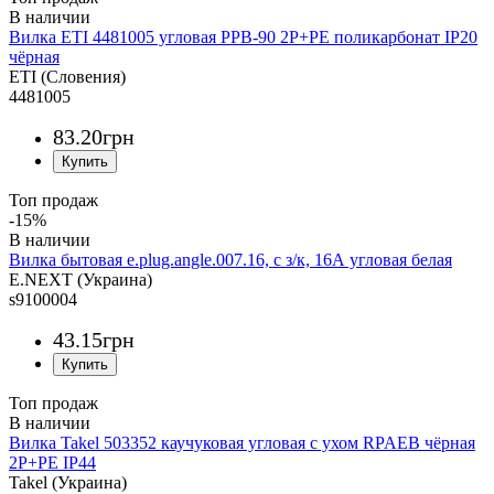
Вилка ETI 4481005 угловая PPB-90 2Р+РЕ поликарбонат IP20
чёрная
ETI (Словения)
4481005
83
.
20
грн
Топ продаж
-15%
Вилка бытовая e.plug.angle.007.16, с з/к, 16А угловая белая
E.NEXT (Украина)
s9100004
43
.
15
грн
Топ продаж
Вилка Takel 503352 каучуковая угловая с ухом RPAEB чёрная
2Р+РЕ IP44
Takel (Украина)