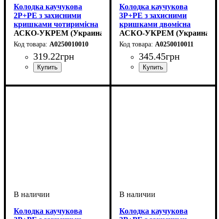
Колодка каучукова
Колодка каучукова
2Р+PE з захисними
3Р+РЕ з захисними
кришками чотиримісна
кришками двомісна
16А IP44
АСКО-УКРЕМ (Украина)
(1×25А/1×16A*2P+PE)
АСКО-УКРЕМ (Украина)
IP44
A0250010010
A0250010011
319
.
22
грн
345
.
45
грн
Колодка каучукова
Колодка каучукова