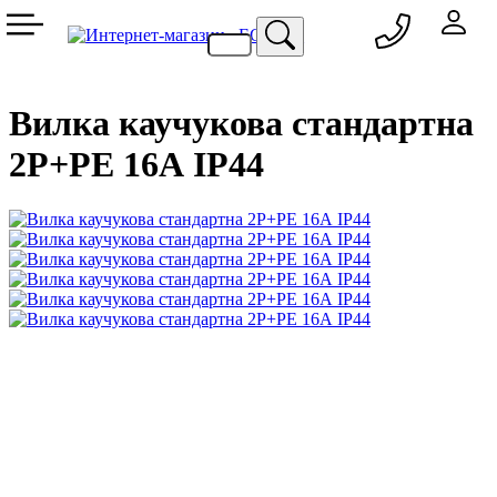
050 333-77-60
048 709-69-79
067 557-02-95
093 836-58-13
Вилка каучукова стандартна
2Р+PE 16А IP44