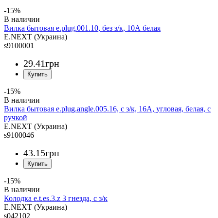
-15%
Вилка бытовая e.plug.001.10, без з/к, 10А белая
E.NEXT (Украина)
s9100001
29
.
41
грн
-15%
Вилка бытовая e.plug.angle.005.16, с з/к, 16А, угловая, белая, с
ручкой
E.NEXT (Украина)
s9100046
43
.
15
грн
-15%
Колодка e.t.es.3.z 3 гнезда, с з/к
E.NEXT (Украина)
s042102