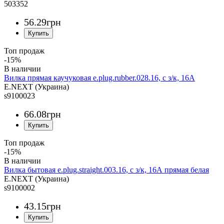
503352
56
.
29
грн
Топ продаж
-15%
Вилка прямая каучуковая e.plug.rubber.028.16, с з/к, 16А
E.NEXT (Украина)
s9100023
66
.
08
грн
Топ продаж
-15%
Вилка бытовая e.plug.straight.003.16, с з/к, 16А прямая белая
E.NEXT (Украина)
s9100002
43
.
15
грн