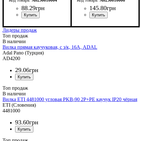
A0250010004
A0250010006
88
.
29
грн
145
.
80
грн
Лидеры продаж
Топ продаж
Вилка прямая каучуковая, с з/к, 16А, ADAL
Adal Pano (Турция)
AD4200
29
.
06
грн
Топ продаж
Вилка ETI 4481000 угловая PKB-90 2Р+РЕ каучук IP20 чёрная
ETI (Словения)
4481000
93
.
60
грн
Топ продаж