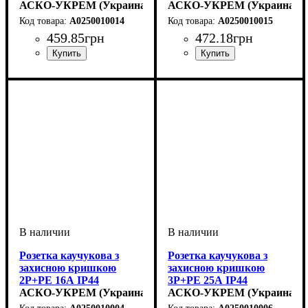
(2×25А/1×16A*2P+PE)
АСКО-УКРЕМ (Украина)
(3×25А) IP44
АСКО-УКРЕМ (Украина)
IP44
A0250010014
A0250010015
459
.
85
грн
472
.
18
грн
Розетка каучукова з
Розетка каучукова з
захисною кришкою
захисною кришкою
2Р+PE 16А IP44
3Р+РЕ 25А IP44
АСКО-УКРЕМ (Украина)
АСКО-УКРЕМ (Украина)