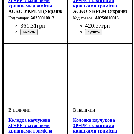
3Р+РЕ з захисними
3Р+РЕ з захисними
кришками двомісна
кришками тримісна
(2×25А) IP44
АСКО-УКРЕМ (Украина)
(1×25А/2×16A*2P+PE)
АСКО-УКРЕМ (Украина)
IP44
A0250010012
A0250010013
361
.
31
грн
420
.
57
грн
Колодка каучукова
Колодка каучукова
3Р+РЕ з захисними
3Р+РЕ з захисними
кришками тримісна
кришками тримісна