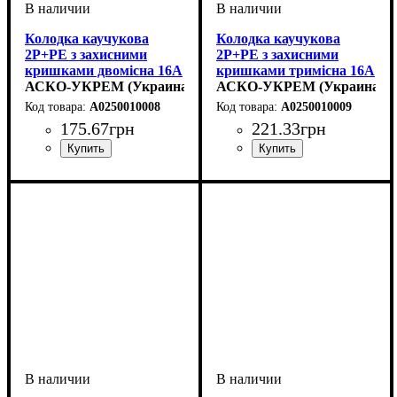
Колодка каучукова
Колодка каучукова
2Р+PE з захисними
2Р+PE з захисними
кришками двомісна 16А
кришками тримісна 16А
IP44
АСКО-УКРЕМ (Украина)
IP44
АСКО-УКРЕМ (Украина)
A0250010008
A0250010009
175
.
67
грн
221
.
33
грн