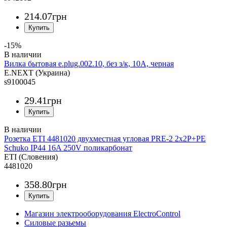
214
.
07
грн
-15%
Вилка бытовая e.plug.002.10, без з/к, 10А, черная
E.NEXT (Украина)
s9100045
29
.
41
грн
Розетка ETI 4481020 двухместная угловая PRE-2 2x2Р+РЕ
Schuko IP44 16A 250V поликарбонат
ETI (Словения)
4481020
358
.
80
грн
Магазин электрооборудования ElectroControl
Силовые разьемы