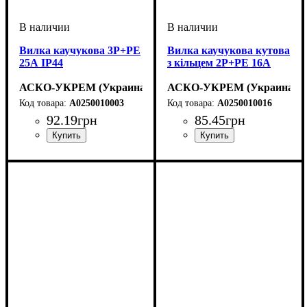
Вилка каучукова 3Р+РЕ
Вилка каучукова кутова
25А IP44
з кільцем 2P+PE 16А
АСКО-УКРЕМ (Украина)
АСКО-УКРЕМ (Украина)
A0250010003
A0250010016
92
.
19
грн
85
.
45
грн