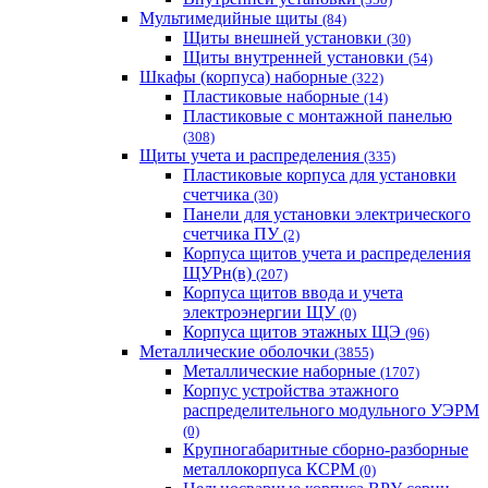
Мультимедийные щиты
(84)
Щиты внешней установки
(30)
Щиты внутренней установки
(54)
Шкафы (корпуса) наборные
(322)
Пластиковые наборные
(14)
Пластиковые с монтажной панелью
(308)
Щиты учета и распределения
(335)
Пластиковые корпуса для установки
счетчика
(30)
Панели для установки электрического
счетчика ПУ
(2)
Корпуса щитов учета и распределения
ЩУРн(в)
(207)
Корпуса щитов ввода и учета
электроэнергии ЩУ
(0)
Корпуса щитов этажных ЩЭ
(96)
Металлические оболочки
(3855)
Металлические наборные
(1707)
Корпус устройства этажного
распределительного модульного УЭРМ
(0)
Крупногабаритные сборно-разборные
металлокорпуса КСРМ
(0)