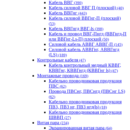
Кабель ВВГ
(390)
Кабель силовой ВВГ П (плоский)
(40)
Кабель ВВГнг
(443)
Кабель силовой ВВГнг-П (плоский)
(53)
Кабель ВВГнгд ВВГ-ls
(398)
Кабель и провод ВВГ-Пнгд (ВВГнгд-П
или ВВГнг-Ls-П) плоский
(50)
Силовой кабель АВВГ АВВГ-П
(145)
Силовой кабель АВВГнг, АВВГнгд
(LS)
(189)
Контрольные кабеля
(47)
Кабель контрольный медный КВВГ,
КВВГнг, КВВГнгд (КВВГнг ls)
(47)
Монтажные провода
(169)
Кабельно проводниковая продукция
ПВС
(62)
Провода ПВСнг, ПВСнгд (ПВСнг LS)
(62)
Кабельно проводниковая продукция
ПВ3, ПВ3 нг, ПВ3 нгд(ls)
(18)
Кабельно проводниковая продукция
ШВВП
(27)
Витая пара
(234)
Экранированная витая пара
(64)