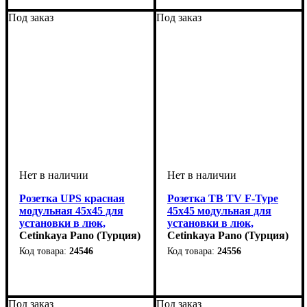
Под заказ
Под заказ
Розетка UPS красная
Розетка ТВ TV F-Type
модульная 45х45 для
45x45 модульная для
установки в люк,
установки в люк,
кабель-канал,
Cetinkaya Pano (Турция)
кабель-канал,
Cetinkaya Pano (Турция)
настенный бокс
настенный бокс
24546
24556
Под заказ
Под заказ