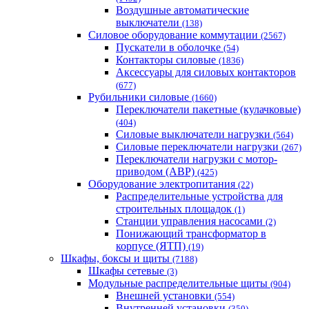
Воздушные автоматические
выключатели
(138)
Силовое оборудование коммутации
(2567)
Пускатели в оболочке
(54)
Контакторы силовые
(1836)
Аксессуары для силовых контакторов
(677)
Рубильники силовые
(1660)
Переключатели пакетные (кулачковые)
(404)
Силовые выключатели нагрузки
(564)
Cиловые переключатели нагрузки
(267)
Переключатели нагрузки с мотор-
приводом (АВР)
(425)
Оборудование электропитания
(22)
Распределительные устройства для
строительных площадок
(1)
Станции управления насосами
(2)
Понижающий трансформатор в
корпусе (ЯТП)
(19)
Шкафы, боксы и щиты
(7188)
Шкафы сетевые
(3)
Модульные распределительные щиты
(904)
Внешней установки
(554)
Внутренней установки
(350)