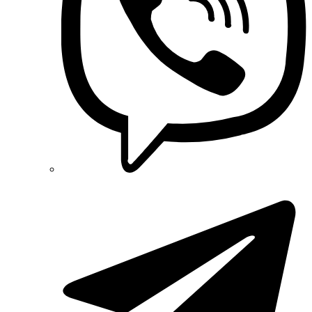
Plank Electrotechnic (Украина)
Pro'sKit (Тайвань)
PYLONTECH (Китай)
Radpol (Польша)
Raut (Украина)
Reliance (Украина)
REM POWER (Словения)
Schneider-Electric (Франция)
Selec (Индия)
SEZ (Словакия)
Siemens (Германия)
Smart-MAIC
Socomec (Франция)
SOFAR (Китай)
Sungrow (Китай)
TAB (Словения)
Takel (Украина)
Technoelectric (Италия)
Technosystems (Украина)
TEKPAN (Турция)
TeleTec (Украина)