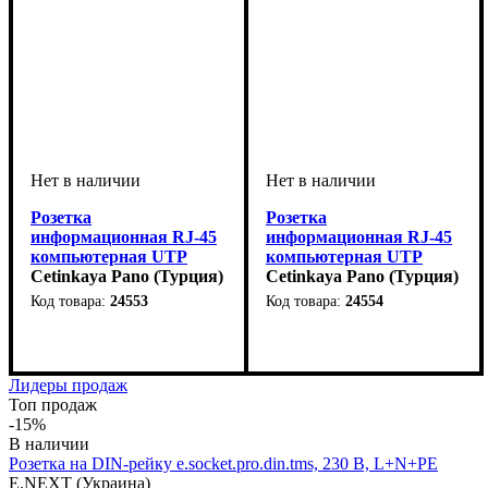
Розетка
Розетка
информационная RJ-45
информационная RJ-45
компьютерная UTP
компьютерная UTP
кат.5 CAT5 модульная
Cetinkaya Pano (Турция)
кат.6 CAT6 модульная
Cetinkaya Pano (Турция)
установка в люк кабель-
установка в люк кабель-
24553
24554
канал настенный бокс
канал настенный бокс
Лидеры продаж
Топ продаж
-15%
Розетка на DIN-рейку e.socket.pro.din.tms, 230 В, L+N+PE
E.NEXT (Украина)