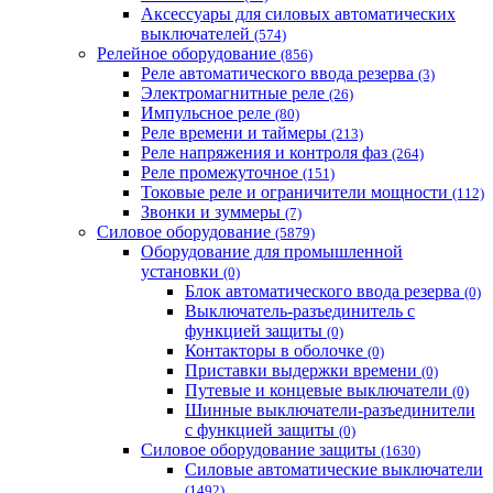
Аксессуары для силовых автоматических
выключателей
(574)
Релейное оборудование
(856)
Реле автоматического ввода резерва
(3)
Электромагнитные реле
(26)
Импульсное реле
(80)
Реле времени и таймеры
(213)
Реле напряжения и контроля фаз
(264)
Реле промежуточное
(151)
Токовые реле и ограничители мощности
(112)
Звонки и зуммеры
(7)
Силовое оборудование
(5879)
Оборудование для промышленной
установки
(0)
Блок автоматического ввода резерва
(0)
Выключатель-разъединитель с
функцией защиты
(0)
Контакторы в оболочке
(0)
Приставки выдержки времени
(0)
Путевые и концевые выключатели
(0)
Шинные выключатели-разъединители
с функцией защиты
(0)
Силовое оборудование защиты
(1630)
Силовые автоматические выключатели
(1492)