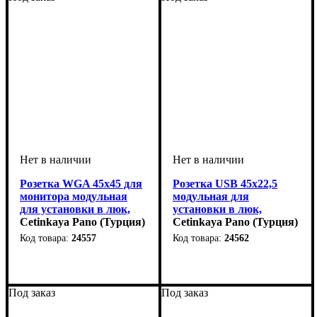
Розетка WGA 45x45 для
Розетка USB 45x22,5
монитора модульная
модульная для
для установки в люк,
установки в люк,
кабель-канал,
Cetinkaya Pano (Турция)
кабель-канал,
Cetinkaya Pano (Турция)
настенный бокс
настенный бокс
24557
24562
Под заказ
Под заказ