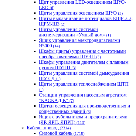
Щит управления LED-освещением ЩУО-
LED
(6)
Щиты управления освещением ЩУО
(3)
Щиты выравнивание потенциалов ЕЩР-3-3;
ЩРМ-ШЗ
(2)
Щиты управления системой
диспетчеризации «Умный дом»
(1)
Ящик управления электродвигателями
Я5000
(14)
Шкафы (щиты) управления с частотными
преобразователями ШУЧП
(3)
Шкафы управления двигателем с плавным
пуском ШУПП
(3)
Щиты управления системой дымоудаления
ЩУ СД
(1)
Щиты управления теплоснабжением ЩТП
(1)
Станции управления насосным агрегатом
"КАСКАД-К"
(7)
Щитки освещения для производственных и
общественных зданий
(3)
Ящик с рубильником и предохранителями
(ЯР, ЯРП, ЯПРП)
(113)
Кабель, провод
(2314)
Силовой кабель
(1710)