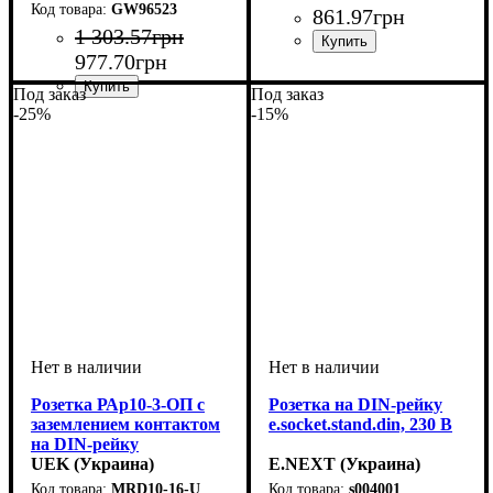
GW96523
861
.
97
грн
1 303
.
57
грн
977
.
70
грн
Под заказ
Под заказ
-25%
-15%
Розетка РАр10-3-ОП с
Розетка на DIN-рейку
заземлением контактом
e.socket.stand.din, 230 В
на DIN-рейку
UEK (Украина)
E.NEXT (Украина)
MRD10-16-U
s004001