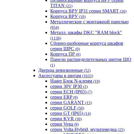
Цельносварные корпуса ВРУ серии
TITAN
(21)
Корпуса ВРУ IP31 серии SMART
(26)
Корпуса ВРУ
(10)
Металлические с монтажной панелью
(954)
Металл. шкафы DKC "RAM block"
(1130)
Сборно-разборные корпуса шкафов
серии ШРС
(0)
Корпуса ПР
(6)
Панели распределительных щитов ЩО
(1)
Дверцы ревизионные
(52)
Аксессуары к щитам
(1633)
Hager Блок N-клемм
(19)
серии 30V IP30
(2)
серии ECH (IP65)
(7)
серии ERP
(9)
серии GARANT
(15)
серии GOLF
(50)
серии GT (IP65)
(14)
серии KVR
(30)
серии Vega
(9)
серии Volta.Hybrid, мультимедиа
(25)