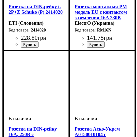
Розетка на DIN-рейку t-
Розетка монтажная РМ
2P+Z Schuko (P) 2414020
модель EU с контактом
заземления 16A 230В
ETI (Словения)
DIN-рейку
ElectrO (Украина)
2414020
RM16N
228
.
80
грн
141
.
75
грн
Розетка на DIN-рейку
Розетка Аско-Укрем
16А, 250В с
A0150010104 с