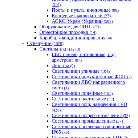
(319)
Посты и пульты кнопочные
(98)
Концевые выключатели
(27)
АСКО-Укрем (Украина)
(598)
Оборудование для СИП
(273)
Огнестойкие проходки
(14)
Короб для кондиционирования
(46)
Освещение
(2629)
Светильники
(1270)
LED панель, потолочные, под
армстронг
(97)
Люстры
(0)
Светильники уличные
(104)
Светильники индукционные ФСП
(1)
Светильники ЛВО направленного
света
(1)
Светильники линейные
(105)
Светильники настольные
(50)
Светильники общ. назначения LED
(428)
Светильники общего назначения
(58)
Светильники промышленные
(37)
Светильники пылевлагозащищенные
IP65
(79)
Светильники светодиодные ДПБ
(0)