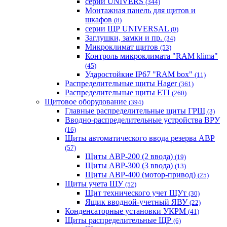
серии UNIVERS
(344)
Монтажная панель для щитов и
шкафов
(8)
серии ЩР UNIVERSAL
(0)
Заглушки, замки и пр.
(34)
Микроклимат щитов
(53)
Контроль микроклимата "RAM klima"
(45)
Ударостойкие IP67 "RAM box"
(11)
Распределительные щиты Hager
(361)
Распределительные щиты ETI
(260)
Щитовое оборудование
(394)
Главные распределительные щиты ГРЩ
(3)
Вводно-распределительные устройства ВРУ
(16)
Щиты автоматического ввода резерва АВР
(57)
Щиты АВР-200 (2 ввода)
(19)
Щиты АВР-300 (3 ввода)
(13)
Щиты АВР-400 (мотор-привод)
(25)
Щиты учета ЩУ
(52)
Щит технического учет ЩУт
(30)
Ящик вводной-учетный ЯВУ
(22)
Конденсаторные установки УКРМ
(41)
Щиты распределительные ЩР
(6)