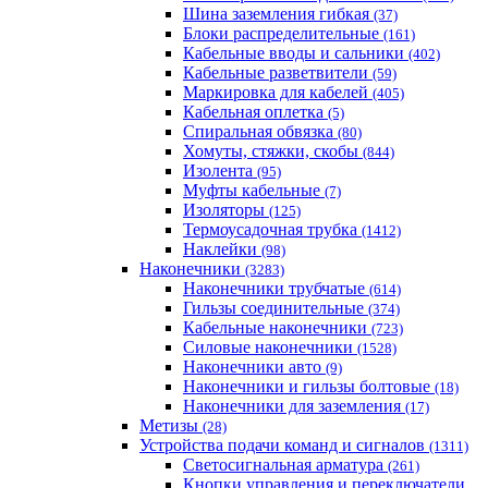
Шина заземления гибкая
(37)
Блоки распределительные
(161)
Кабельные вводы и сальники
(402)
Кабельные разветвители
(59)
Маркировка для кабелей
(405)
Кабельная оплетка
(5)
Спиральная обвязка
(80)
Хомуты, стяжки, скобы
(844)
Изолента
(95)
Муфты кабельные
(7)
Изоляторы
(125)
Термоусадочная трубка
(1412)
Наклейки
(98)
Наконечники
(3283)
Наконечники трубчатые
(614)
Гильзы соединительные
(374)
Кабельные наконечники
(723)
Силовые наконечники
(1528)
Наконечники авто
(9)
Наконечники и гильзы болтовые
(18)
Наконечники для заземления
(17)
Метизы
(28)
Устройства подачи команд и сигналов
(1311)
Светосигнальная арматура
(261)
Кнопки управления и переключатели