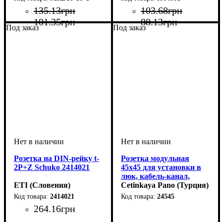
135
.
13
грн
103
.
68
грн
101
.
35
грн
88
.
13
грн
Под заказ
Под заказ
Розетка на DIN-рейку t-
Розетка модульная
2P+Z Schuko 2414021
45х45 для установки в
люк, кабель-канал,
ETI (Словения)
настенный бокс, белая, с
Cetinkaya Pano (Турция)
заземлением и защитой
2414021
24545
264
.
16
грн