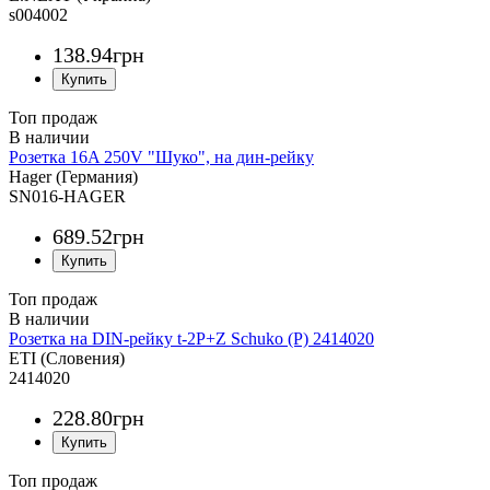
s004002
138
.
94
грн
Топ продаж
Розетка 16A 250V "Шуко", на дин-рейку
Hager (Германия)
SN016-HAGER
689
.
52
грн
Топ продаж
Розетка на DIN-рейку t-2P+Z Schuko (P) 2414020
ETI (Словения)
2414020
228
.
80
грн
Топ продаж