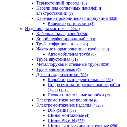
Термостойкий провод
(10)
Кабели для солнечных панелей и
электростанций
(2)
Кабельно-проводниковая продукция
(886)
Кабель акустический
(3)
Изделия для монтажа
(12241)
Кабель-каналы, короб
(758)
Короб перфорированный
(198)
Труба гофрированная
(196)
Жёсткие и армированные трубы
(348)
Автомобильная труба
(0)
Труба двустенная
(91)
Металлорукав и стальные трубы
(836)
Труба алюминиевая
(0)
Дозы и подрозетники
(528)
Коробки распределительные
(358)
Подрозетники и распаячные коробки
(дозы)
(131)
Лючки и напольные коробки
(39)
Электромонтажные колонны
(6)
Электромонтажные изделия
(4325)
DIN-рейка
(63)
Шины монтажные
(4)
Шины PE и N
(272)
Шины фазные соединительные
(256)