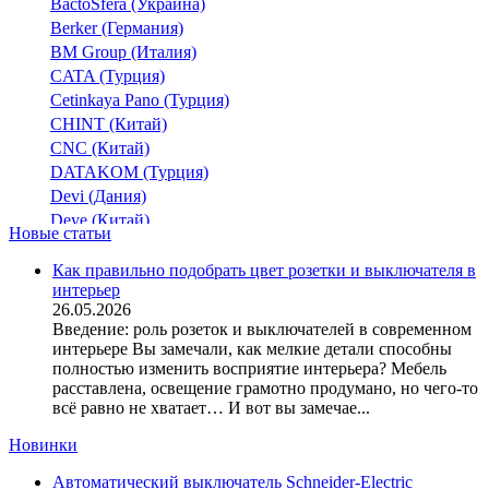
BactoSfera (Украина)
Berker (Германия)
BM Group (Италия)
CATA (Турция)
Cetinkaya Pano (Турция)
CHINT (Китай)
CNC (Китай)
DATAKOM (Турция)
Devi (Дания)
Deye (Китай)
Новые статьи
DigiTop (Украина)
DKC (Украина)
Как правильно подобрать цвет розетки и выключателя в
интерьер
Dyness (Китай)
26.05.2026
E.NEXT (Украина)
Введение: роль розеток и выключателей в современном
EAE Electric
интерьере Вы замечали, как мелкие детали способны
Eastron (Китай)
полностью изменить восприятие интерьера? Мебель
Eaton (США)
расставлена, освещение грамотно продумано, но чего-то
всё равно не хватает… И вот вы замечае...
ElectrO (Украина)
Eleks (Украина)
Новинки
Entes (Турция)
Автоматический выключатель Schneider-Electric
EON (Таиланд)