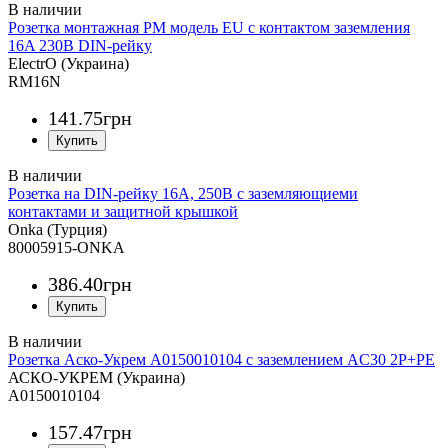
Розетка монтажная РМ модель EU с контактом заземления
16A 230В DIN-рейку
ElectrO (Украина)
RM16N
141
.
75
грн
Розетка на DIN-рейку 16А, 250В с заземляющиеми
контактами и защитной крышкой
Onka (Турция)
80005915-ONKA
386
.
40
грн
Розетка Аско-Укрем A0150010104 с заземлением AC30 2Р+РЕ
АСКО-УКРЕМ (Украина)
A0150010104
157
.
47
грн