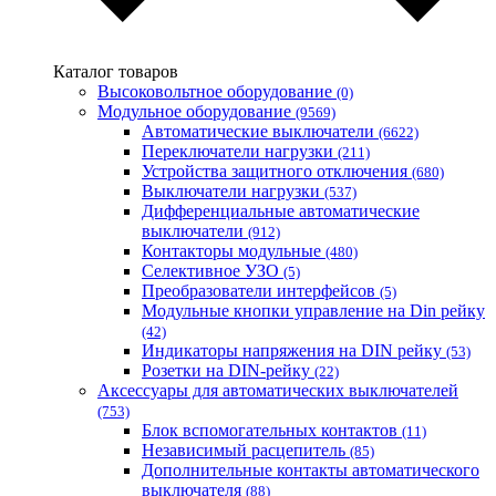
Мегомметр (Украина)
Новатек-Электро (Украина)
Одескабель Одесский кабельный завод
Каталог товаров
Промфактор
Высоковольтное оборудование
(0)
Термофит
Модульное оборудование
(9569)
Укрэнерго-Альянс (Украина)
Автоматические выключатели
(6622)
Переключатели нагрузки
(211)
Устройства защитного отключения
(680)
Выключатели нагрузки
(537)
Дифференциальные автоматические
выключатели
(912)
Контакторы модульные
(480)
Селективное УЗО
(5)
Преобразователи интерфейсов
(5)
Модульные кнопки управление на Din рейку
(42)
Индикаторы напряжения на DIN рейку
(53)
Розетки на DIN-рейку
(22)
Аксессуары для автоматических выключателей
(753)
Блок вспомогательных контактов
(11)
Независимый расцепитель
(85)
Дополнительные контакты автоматического
выключателя
(88)