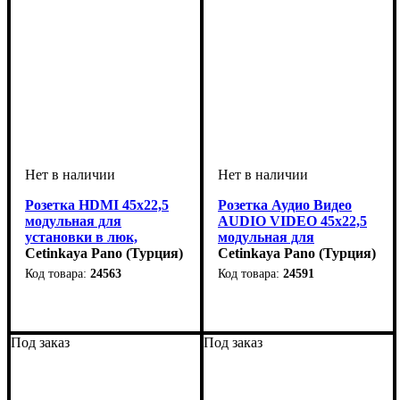
Розетка HDMI 45x22,5
Розетка Аудио Видео
модульная для
AUDIO VIDEO 45x22,5
установки в люк,
модульная для
кабель-канал,
Cetinkaya Pano (Турция)
установки в люк,
Cetinkaya Pano (Турция)
настенный бокс
кабель-канал,
24563
24591
настенный бокс
Под заказ
Под заказ