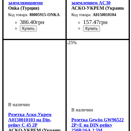
заземляющиеми
заземлением AC30
контактами и защитной
Onka (Турция)
2Р+РЕ
АСКО-УКРЕМ (Украина)
крышкой
80005915-ONKA
A0150010104
386
.
40
грн
157
.
47
грн
Соответствие стандартам
:
ДСТУ IEC 60884-1
-25%
Розетка Аско-Укрем
A0150010103 на Din-
Розетка Gewiss GW96522
рейку C 45 2Р
2P+E на DIN-рейку
АСКО-УКРЕМ (Украина)
250В/16А 2,5M