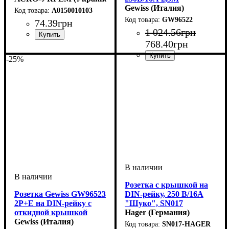
Gewiss (Италия)
A0150010103
GW96522
74
.
39
грн
1 024
.
56
грн
768
.
40
грн
Количество полюсов
Соответствие стандартам
:
:
Двухполюсные 2p
ДСТУ IEC 60884-1
-25%
Розетка c крышкой на
Розетка Gewiss GW96523
DIN-рейку, 250 В/16А
2P+E на DIN-рейку с
"Шуко", SN017
откидной крышкой
Hager (Германия)
250В/16А 2,5M
Gewiss (Италия)
SN017-HAGER