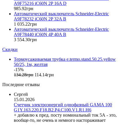
A9F75216 iC60N 2P 16A D
ETI (Словения)
985
.
92
грн
ETREL (Словения)
Автоматический выключатель Schneider-Electric
Evrosvet (Украина)
A9F78232 iC60N 2P 32A B
Extherm (Германия)
1 035
.
22
грн
Автоматический выключатель Schneider-Electric
F&F (Польша)
A9F78440 iC60N 4P 40A B
FRER (Италия)
3 554
.
30
грн
FS (Украина)
Скидки
Galkat (Украина)
GAMA (Украина)
Термоусаживаемая трубка e.termo.stand.50.25.yellow
GENERICA (Китай)
50/25, 1м, желтая
Gewiss (Италия)
-15%
Ginlong Solis (Китай)
134
.
28
грн
114
.
14
грн
GreenVision (Китай)
Последние отзывы
Hager (Германия)
Haupa (Германия)
Сергей
15.01.2026
HD Hyundai Electric (Корея)
Счетчик электроэнергий однофазный GAMA 100
Hemstedt (Германия)
G1Y.163.220.F18.B2.P4.C100.V1.R1.H6
Horoz Electric (Турция)
+ добавлю к пред. посту номинальный ток 5А - это,
Huawei (Китай)
вообще-то, не очень и немного настораживает
IME (Италия)