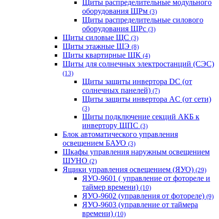
Щиты распределительные модульного
оборудования ЩРм
(3)
Щиты распределительные силового
оборудования ЩРс
(3)
Щиты силовые ЩС
(3)
Щиты этажные ЩЭ
(8)
Щиты квартирные ЩК
(4)
Щиты для солнечных электростанций (СЭС)
(13)
Щиты защиты инвертора DC (от
солнечных панелей)
(7)
Щиты защиты инвертора AC (от сети)
(3)
Щиты подключение секций АКБ к
инвертору ЩПС
(3)
Блок автоматического управления
освещением БАУО
(3)
Шкафы управления наружным освещением
ШУНО
(2)
Ящики управления освещением (ЯУО)
(29)
ЯУО-9601 ( управление от фотореле и
таймер времени)
(10)
ЯУО-9602 (управления от фотореле)
(9)
ЯУО-9603 (управление от таймера
времени)
(10)