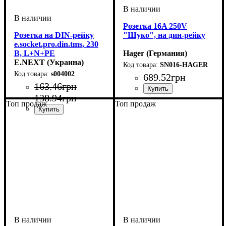
Розетка 16A 250V
Розетка на DIN-рейку
"Шуко", на дин-рейку
e.socket.pro.din.tms, 230
В, L+N+PE
Hager (Германия)
E.NEXT (Украина)
SN016-HAGER
s004002
689
.
52
грн
163
.
46
грн
138
.
94
грн
Топ продаж
Топ продаж