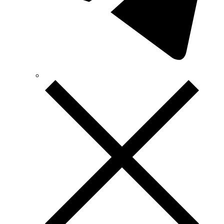
TEM (Словения)
Tense (Турция)
Terneo (Украина)
Testboy (Германия)
UEC (Украина)
UEK (Украина)
Vargo (Украина)
Vector VS
Vimar (Италия)
Volter (Украина)
Volterm (Украина)
Wago (Германия)
Wallbox (Испания)
WURTH (Германия)
Zubr (Украина)
АС Привод (Украина)
АСКО-УКРЕМ (Украина)
Билмакс
Запорожский завод цветных металлов (ЗЗЦМ)
Каблекс Одесса