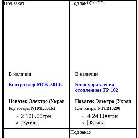
Под заказ
Под заказ
Устройство
Количество контактов
Диапазон температур
Номинальная мощность, W
: реле
: -25
: 1Р
:
... +130 °C
3000
Контроллер МСК-301-61
Блок управления
отоплением ТР-102
Новатек-Электро (Украина)
Новатек-Электро (Украина)
NTMK30161
NTTR10200
2 120
.
00
грн
4 248
.
00
грн
Под заказ