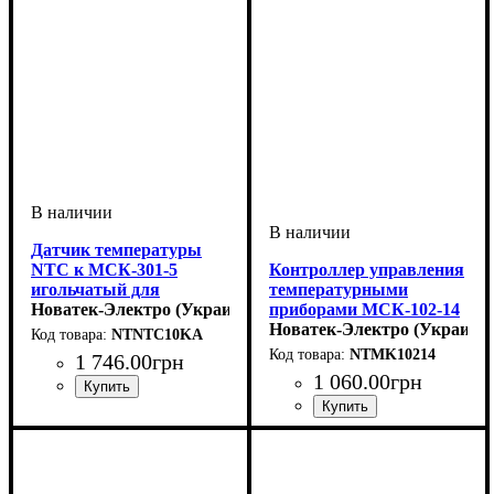
Датчик температуры
NTC к МСК-301-5
Контроллер управления
игольчатый для
температурными
фруктов NTC к
Новатек-Электро (Украина)
приборами МСК-102-14
МСК-301-5
Новатек-Электро (Украина)
NTNTC10KA
NTMK10214
1 746
.
00
грн
1 060
.
00
грн
Устройство
Диапазон температур
: термодатчик
: -35
до +55°C
Устройство
Вид
Диапазон температур
: аналоговый
: реле
:
-45..50