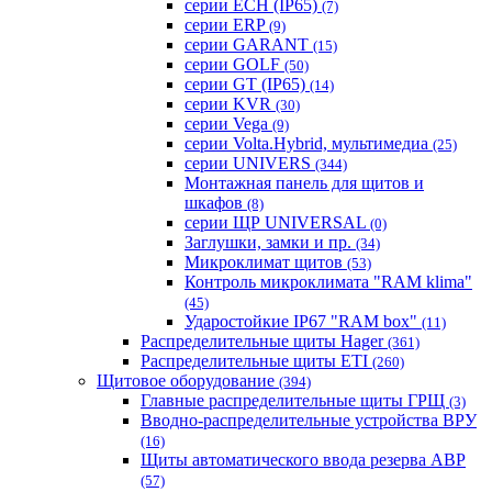
серии ECH (IP65)
(7)
серии ERP
(9)
серии GARANT
(15)
серии GOLF
(50)
серии GT (IP65)
(14)
серии KVR
(30)
серии Vega
(9)
серии Volta.Hybrid, мультимедиа
(25)
серии UNIVERS
(344)
Монтажная панель для щитов и
шкафов
(8)
серии ЩР UNIVERSAL
(0)
Заглушки, замки и пр.
(34)
Микроклимат щитов
(53)
Контроль микроклимата "RAM klima"
(45)
Ударостойкие IP67 "RAM box"
(11)
Распределительные щиты Hager
(361)
Распределительные щиты ETI
(260)
Щитовое оборудование
(394)
Главные распределительные щиты ГРЩ
(3)
Вводно-распределительные устройства ВРУ
(16)
Щиты автоматического ввода резерва АВР
(57)