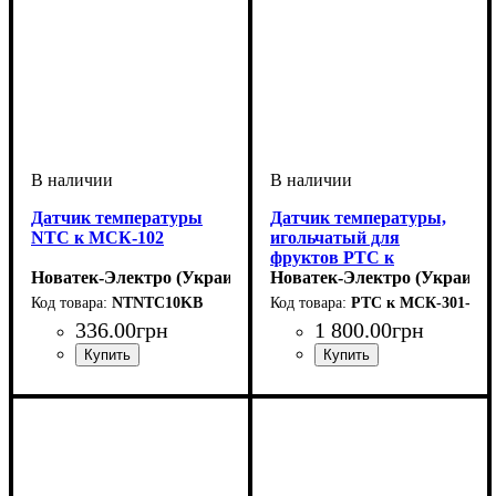
Датчик температуры
Датчик температуры,
NTC к МСК-102
игольчатый для
фруктов PTC к
Новатек-Электро (Украина)
МСК-301-5
Новатек-Электро (Украина)
NTNTC10KB
PTC к МСК-301-5
336
.
00
грн
1 800
.
00
грн
Устройство
Диапазон температур
: термодатчик
: -35
Устройство
Диапазон температур
: термодатчик
: -35
до +55°C
до +55°C