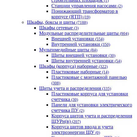
строительных площадок
(1)
Станции управления насосами
(2)
Понижающий трансформатор в
корпусе (ЯТП)
(19)
Шкафы, боксы и щиты
(7188)
Шкафы сетевые
(3)
Модульные распределительные щиты
(904)
Внешней установки
(554)
Внутренней установки
(350)
Мультимедийные щиты
(84)
Щиты внешней установки
(30)
Щиты внутренней установки
(54)
Шкафы (корпуса) наборные
(322)
Пластиковые наборные
(14)
Пластиковые с монтажной панелью
(308)
Щиты учета и распределения
(335)
Пластиковые корпуса для установки
счетчика
(30)
Панели для установки электрического
счетчика ПУ
(2)
Корпуса щитов учета и распределения
ЩУРн(в)
(207)
Корпуса щитов ввода и учета
электроэнергии ЩУ
(0)