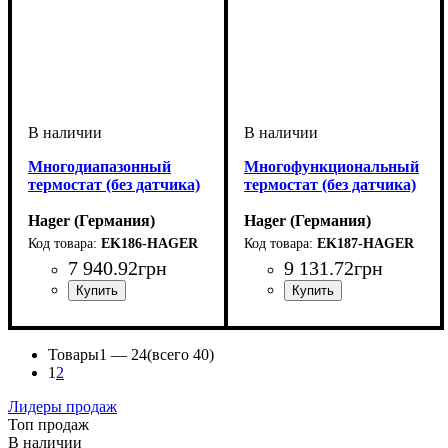
Многодиапазонный
Многофункциональный
термостат (без датчика)
термостат (без датчика)
Hager (Германия)
Hager (Германия)
EK186-HAGER
EK187-HAGER
7 940
.
92
грн
9 131
.
72
грн
Устройство
Диапазон температур
: термостат
: -30
Устройство
Вид
Диапазон температур
: аналоговый
: термостат
: -10
... 90 °C
°C ... 50 °C
Товары
1 —
24
(всего 40)
1
2
Лидеры продаж
Топ продаж