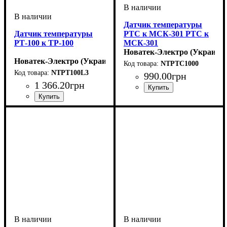
Датчик температуры
Датчик температуры
PTC к МСК-301 PTC к
РТ-100 к ТР-100
МСК-301
Новатек-Электро (Украина)
Новатек-Электро (Украина)
NTPTC1000
NTPT100L3
990
.
00
грн
1 366
.
20
грн
Устройство
Диапазон температур
: термодатчик
: -35
до +55°C
Устройство
Вид
Диапазон температур
: цифровой
: термодатчик
:
-40...+240