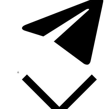
Sungrow (Китай)
TAB (Словения)
Takel (Украина)
Technoelectric (Италия)
Technosystems (Украина)
TEKPAN (Турция)
TeleTec (Украина)
TEM (Словения)
Tense (Турция)
Terneo (Украина)
Testboy (Германия)
UEC (Украина)
UEK (Украина)
Vargo (Украина)
Vector VS
Vimar (Италия)
Volter (Украина)
Volterm (Украина)
Wago (Германия)
Wallbox (Испания)
WURTH (Германия)