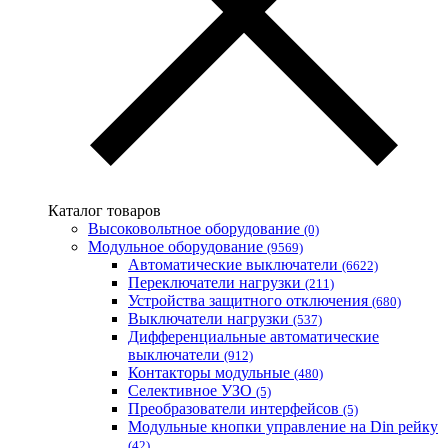
Zubr (Украина)
АС Привод (Украина)
АСКО-УКРЕМ (Украина)
Билмакс
Запорожский завод цветных металлов (ЗЗЦМ)
Каблекс Одесса
Мегомметр (Украина)
Новатек-Электро (Украина)
Одескабель Одесский кабельный завод
Каталог товаров
Промфактор
Высоковольтное оборудование
(0)
Термофит
Модульное оборудование
(9569)
Укрэнерго-Альянс (Украина)
Автоматические выключатели
(6622)
Переключатели нагрузки
(211)
Устройства защитного отключения
(680)
Выключатели нагрузки
(537)
Дифференциальные автоматические
выключатели
(912)
Контакторы модульные
(480)
Селективное УЗО
(5)
Преобразователи интерфейсов
(5)
Модульные кнопки управление на Din рейку
(42)