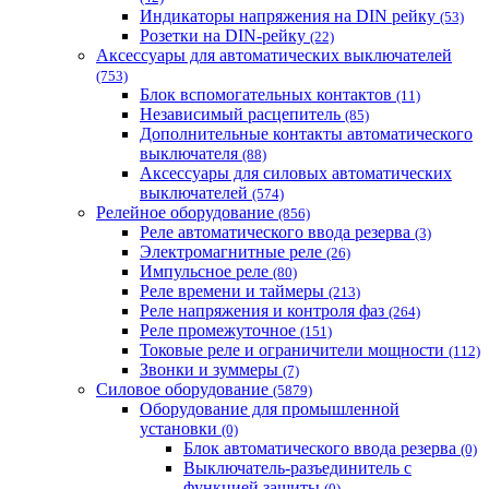
Индикаторы напряжения на DIN рейку
(53)
Розетки на DIN-рейку
(22)
Аксессуары для автоматических выключателей
(753)
Блок вспомогательных контактов
(11)
Независимый расцепитель
(85)
Дополнительные контакты автоматического
выключателя
(88)
Аксессуары для силовых автоматических
выключателей
(574)
Релейное оборудование
(856)
Реле автоматического ввода резерва
(3)
Электромагнитные реле
(26)
Импульсное реле
(80)
Реле времени и таймеры
(213)
Реле напряжения и контроля фаз
(264)
Реле промежуточное
(151)
Токовые реле и ограничители мощности
(112)
Звонки и зуммеры
(7)
Силовое оборудование
(5879)
Оборудование для промышленной
установки
(0)
Блок автоматического ввода резерва
(0)
Выключатель-разъединитель с
функцией защиты
(0)