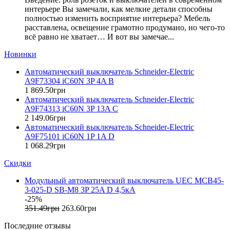
EAE Electric
интерьере Вы замечали, как мелкие детали способны
Eastron (Китай)
полностью изменить восприятие интерьера? Мебель
Eaton (США)
расставлена, освещение грамотно продумано, но чего-то
всё равно не хватает… И вот вы замечае...
ElectrO (Украина)
Eleks (Украина)
Новинки
Entes (Турция)
Автоматический выключатель Schneider-Electric
EON (Таиланд)
A9F73304 iC60N 3P 4A B
ETI (Словения)
1 869
.
50
грн
ETREL (Словения)
Автоматический выключатель Schneider-Electric
Evrosvet (Украина)
A9F74313 iC60N 3P 13A C
Extherm (Германия)
2 149
.
06
грн
Автоматический выключатель Schneider-Electric
F&F (Польша)
A9F75101 iC60N 1P 1A D
FRER (Италия)
1 068
.
29
грн
FS (Украина)
Скидки
Galkat (Украина)
GAMA (Украина)
Модульный автоматический выключатель UEC MCB45-
GENERICA (Китай)
3-025-D SB-M8 3P 25A D 4,5кA
Gewiss (Италия)
-25%
Ginlong Solis (Китай)
351
.
49
грн
263
.
60
грн
GreenVision (Китай)
Последние отзывы