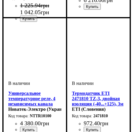
1 225
.
94
грн
1 042
.
05
грн
Устройство
Вид
Диапазон температур
: цифровой
: реле
:
-40...+240
Устройство
Количество контактов
Диапазон температур
Номинальная мощность, W
: реле
: -5 ...
: 1Р
:
+40 °C
3000
Универсальное
Термодатчик ETI
температурное реле, 4
2471810 TZ-3, двойная
независимых канала
изоляция (-40...+125), 3м
ТР-101
Новатек-Электро (Украина)
ETI (Словения)
NTTR10100
2471810
4 380
.
00
грн
972
.
40
грн