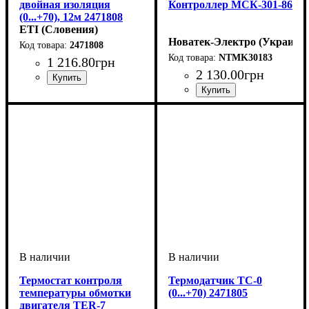
двойная изоляция
Контроллер МСК-301-86
(0...+70), 12м 2471808
ETI (Словения)
Новатек-Электро (Украина)
2471808
NTMK30183
1 216
.
80
грн
2 130
.
00
грн
Устройство
Диапазон температур
Длина
: 12 м
: термодатчик
: 0...+
70 °С
Термостат контроля
Термодатчик TC-0
температуры обмотки
(0...+70) 2471805
двигателя TER-7