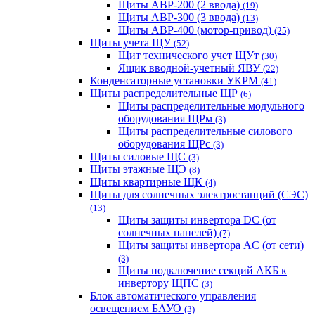
Щиты АВР-200 (2 ввода)
(19)
Щиты АВР-300 (3 ввода)
(13)
Щиты АВР-400 (мотор-привод)
(25)
Щиты учета ЩУ
(52)
Щит технического учет ЩУт
(30)
Ящик вводной-учетный ЯВУ
(22)
Конденсаторные установки УКРМ
(41)
Щиты распределительные ЩР
(6)
Щиты распределительные модульного
оборудования ЩРм
(3)
Щиты распределительные силового
оборудования ЩРс
(3)
Щиты силовые ЩС
(3)
Щиты этажные ЩЭ
(8)
Щиты квартирные ЩК
(4)
Щиты для солнечных электростанций (СЭС)
(13)
Щиты защиты инвертора DC (от
солнечных панелей)
(7)
Щиты защиты инвертора AC (от сети)
(3)
Щиты подключение секций АКБ к
инвертору ЩПС
(3)
Блок автоматического управления
освещением БАУО
(3)