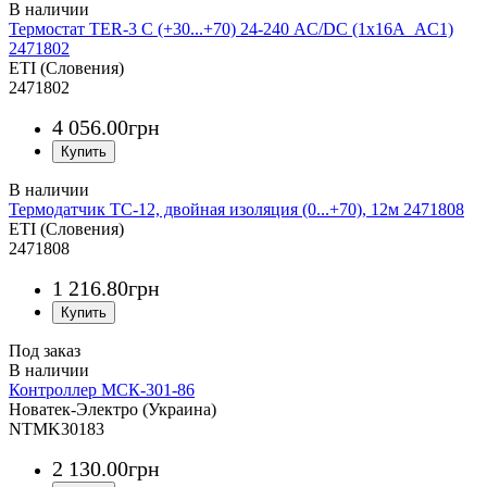
Термостат TER-3 С (+30...+70) 24-240 AC/DC (1x16A_AC1)
2471802
ETI (Словения)
2471802
4 056
.
00
грн
Термодатчик ТС-12, двойная изоляция (0...+70), 12м 2471808
ETI (Словения)
2471808
1 216
.
80
грн
Под заказ
Контроллер МСК-301-86
Новатек-Электро (Украина)
NTMK30183
2 130
.
00
грн