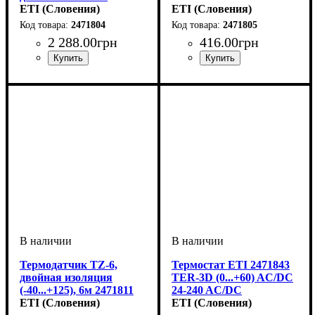
(использует термистор)
ETI (Словения)
ETI (Словения)
2471804
2471804
2471805
2 288
.
00
грн
416
.
00
грн
Устройство
Вид
Количество контактов
: аналоговый
: термостат
: 2Р
Устройство
Диапазон температур
Длина
: 0,1 м
: термодатчик
: 0...+
70 °С
Термодатчик TZ-6,
Термостат ETI 2471843
двойная изоляция
TER-3D (0...+60) AC/DC
(-40...+125), 6м 2471811
24-240 AC/DC
ETI (Словения)
(1x16A_AC1)
ETI (Словения)