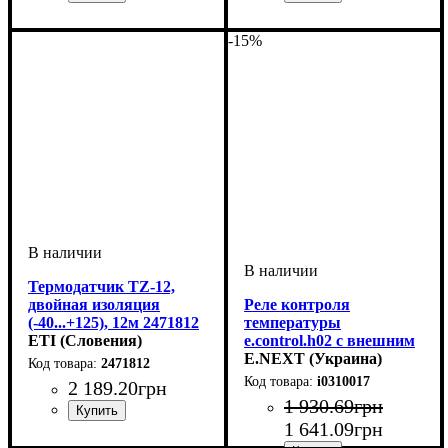
Устройство
Вид
Диапазон температур
: цифровой
: реле
:
-50...+200 °C
-15%
Термодатчик TZ-12,
двойная изоляция
Реле контроля
(-40...+125), 12м 2471812
температуры
ETI (Словения)
e.control.h02 с внешним
датчиком температуры,
E.NEXT (Украина)
2471812
16А АС/DC 24-240 с
i0310017
2 189
.
20
грн
1 930
.
69
грн
1 641
.
09
грн
Устройство
Диапазон температур
Длина
: 12 м
: термодатчик
:
-40...+125°С