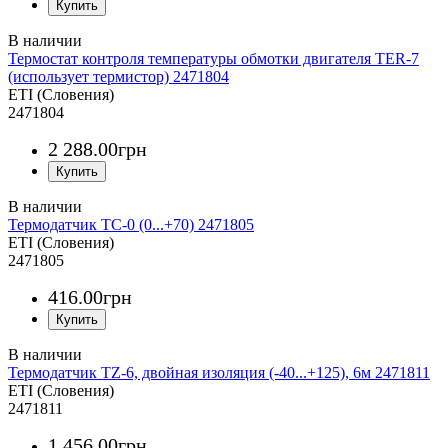
Термостат контроля температуры обмотки двигателя TER-7
(использует термистор) 2471804
ETI (Словения)
2471804
2 288
.
00
грн
Термодатчик TC-0 (0...+70) 2471805
ETI (Словения)
2471805
416
.
00
грн
Термодатчик TZ-6, двойная изоляция (-40...+125), 6м 2471811
ETI (Словения)
2471811
1 456
.
00
грн