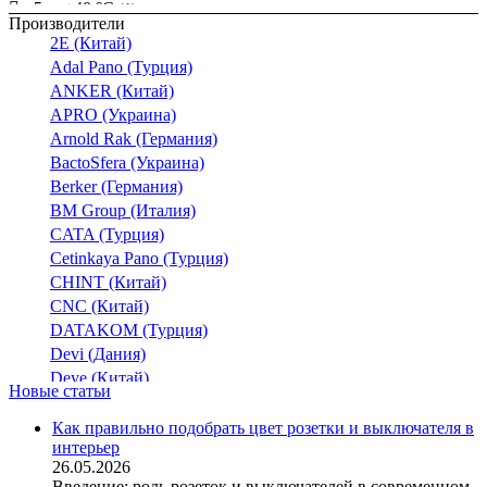
-5 ... +40 °C
(1)
Производители
-50...+200 °C
(1)
2E (Китай)
0 °C... +80 °C
(2)
Adal Pano (Турция)
0.. +60°С
ANKER (Китай)
(1)
APRO (Украина)
0...+ 70 °С
(4)
Arnold Rak (Германия)
0...+40 °C
(1)
BactoSfera (Украина)
Berker (Германия)
BM Group (Италия)
CATA (Турция)
Cetinkaya Pano (Турция)
CHINT (Китай)
CNC (Китай)
DATAKOM (Турция)
Devi (Дания)
Deye (Китай)
Новые статьи
DigiTop (Украина)
DKC (Украина)
Как правильно подобрать цвет розетки и выключателя в
интерьер
Dyness (Китай)
26.05.2026
E.NEXT (Украина)
Введение: роль розеток и выключателей в современном