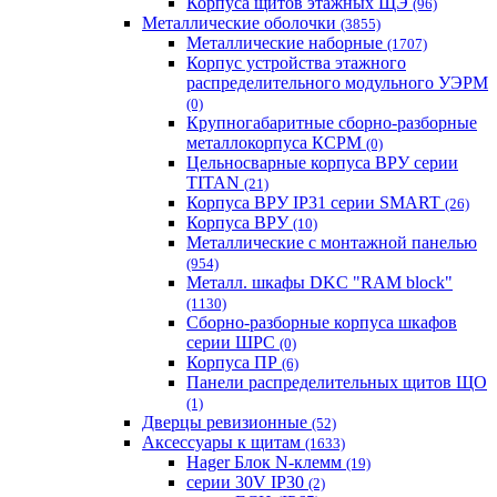
Корпуса щитов этажных ЩЭ
(96)
Металлические оболочки
(3855)
Металлические наборные
(1707)
Корпус устройства этажного
распределительного модульного УЭРМ
(0)
Крупногабаритные сборно-разборные
металлокорпуса КСРМ
(0)
Цельносварные корпуса ВРУ серии
TITAN
(21)
Корпуса ВРУ IP31 серии SMART
(26)
Корпуса ВРУ
(10)
Металлические с монтажной панелью
(954)
Металл. шкафы DKC "RAM block"
(1130)
Сборно-разборные корпуса шкафов
серии ШРС
(0)
Корпуса ПР
(6)
Панели распределительных щитов ЩО
(1)
Дверцы ревизионные
(52)
Аксессуары к щитам
(1633)
Hager Блок N-клемм
(19)
серии 30V IP30
(2)