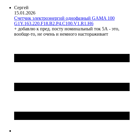
Hager (Германия)
Haupa (Германия)
Сергей
15.01.2026
HD Hyundai Electric (Корея)
Счетчик электроэнергий однофазный GAMA 100
Hemstedt (Германия)
G1Y.163.220.F18.B2.P4.C100.V1.R1.H6
Horoz Electric (Турция)
+ добавлю к пред. посту номинальный ток 5А - это,
Huawei (Китай)
вообще-то, не очень и немного настораживает
IME (Италия)
Install Group (Украина)
IPmall (Украина)
JA SOLAR (Китай)
Jokari (Германия)
Kanlux
Katko (Финляндия)
KNIPEX (Чехия)
Kolarz (Австрия)
Kopos (Чехия)
Legrand (Франция)
LogicPower (Украина)
LuxPower (Китай)
Massive (Бельгия)
MAXUS (Китай)