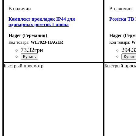
Комплект прокладок IP44 для
Розетка ТВ 
одинарных розеток Lumina
Hager (Германия)
Hager (Герм
WL7023-HAGER
W
73
.
32
грн
294
.
3
Серия
: Lumina
Тип электр
Серия
Цвет
: Белый
: Lumi
Быстрый просмотр
Быстрый прос