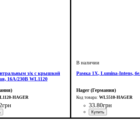
ентральным з/к с крышкой
Рамка 1X, Lumina-Intens, 
ая, 16А/230В WL1120
ания)
Hager (Германия)
L1120-HAGER
WL5510-HAGER
2
грн
33
.
80
грн
офурнитуры
крышка
й ток
na
 С зазмелением
: Силовые розетки 220 Вольт
: 16А
: С крышкой
: Розетки
Тип электрофурнитуры
Количество мест рамок
Серия
Цвет
: Белый
: Lumina-Intense
: 1 по
: Рам