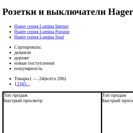
Розетки и выключатели Hage
Hager серия Lumina Intense
Hager серия Lumina Passion
Hager серия Lumina Soul
Сортировать:
дешевле
дороже
новые поступления
популярность
Товары
1 —
24
(всего 206)
1
2
3
4
5
...
Топ продаж
Топ продаж
Быстрый просмотр
Быстрый прос