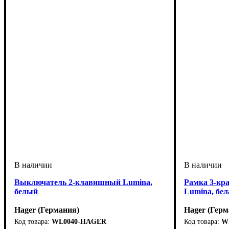
Выключатель 2-клавишный Lumina,
Рамка 3-кр
белый
Lumina, бел
Hager (Германия)
Hager (Герм
WL0040-HAGER
W