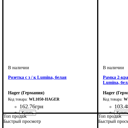
Розетка с з / к Lumina, белая
Рамка 2-кр
Lumina, бел
Hager (Германия)
Hager (Герм
WL1050-HAGER
W
162
.
76
грн
103
.
4
Топ продаж
Топ продаж
Тип электрофурнитуры
Заземление
Серия
Цвет
Номинальный ток
: Белый
: Lumina
: С зазмелением
: 16А
: Розетки
Тип электр
Количество 
Серия
Цвет
Положение 
: Белый
: Lumi
Быстрый просмотр
Быстрый прос
Горизонталь