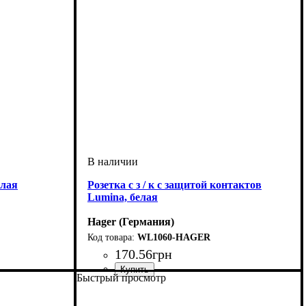
елая
Розетка с з / к с защитой контактов
Lumina, белая
Hager (Германия)
WL1060-HAGER
170
.
56
грн
Быстрый просмотр
ст
ки
Тип электрофурнитуры
Заземление
Серия
Цвет
Номинальный ток
: Белый
: Lumina
: С зазмелением
: 16А
: Розетки