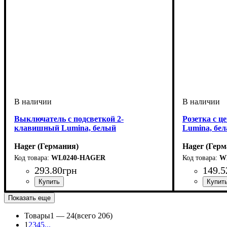
Выключатель с подсветкой 2-
Розетка с ц
клавишный Lumina, белый
Lumina, бел
Hager (Германия)
Hager (Герм
WL0240-HAGER
W
293
.
80
грн
149
.
5
Тип электрофурнитуры
Количество кнопок выключателя
Подсветка
Серия
Цвет
: Белый
: Lumina
: Выключатели с подсветкой
: Выключатели
:
Тип электр
Тип розетки
Защитная 
Заземление
Серия
Цвет
Номинальны
: Белый
: Lumi
:
Показать еще
Двухклавишные
Товары
1 —
24
(всего 206)
1
2
3
4
5
...