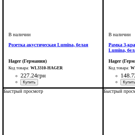
Розетка акустическая Lumina, белая
Рамка 3-кр
Lumina, бел
Hager (Германия)
Hager (Герм
WL3310-HAGER
W
227
.
24
грн
148
.
7
Тип электрофурнитуры
Серия
Цвет
: Белый
: Lumina
: Розетки
Тип электр
Количество 
Серия
Цвет
Положение 
: Белый
: Lumi
Быстрый просмотр
Быстрый прос
Вертикальна