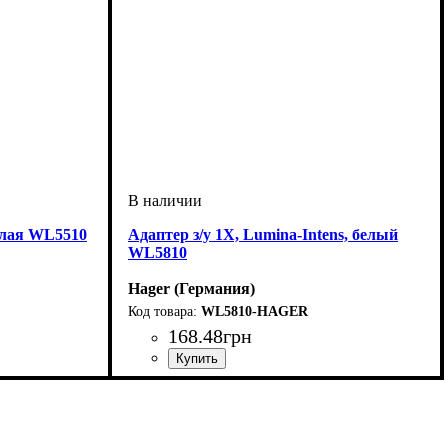
белая WL5510
Адаптер з/у 1Х, Lumina-Intens, белый
WL5810
Hager (Германия)
WL5810-HAGER
168
.
48
грн
ст
ки
Серия
Цвет
Материал корпуса
Способ монтажа
По размеру подрозетника
: Белый
: Lumina-Intense
: Внутренний монтаж
: Пластик
: Одноместная