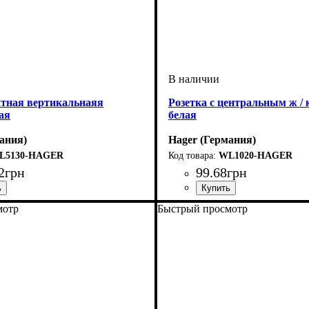
атная вертикальнаяя
Розетка с центральным ж / 
ая
белая
ания)
Hager (Германия)
L5130-HAGER
WL1020-HAGER
2
грн
99
.
68
грн
офурнитуры
мест рамок
рамки при монтаже
na-Soul
: 3 поста
: Рамки
:
Тип электрофурнитуры
Заземление
Серия
Цвет
Номинальный ток
: Белый
: Lumina
: С зазмелением
: 16А
: Розе
мотр
Быстрый просмотр
я