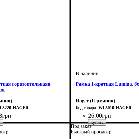
атная горизонтальнаяя
Рамка 1-кратная Lumina, б
ая
ания)
Hager (Германия)
L5220-HAGER
WL5010-HAGER
8
грн
26
.
00
грн
Под заказ
офурнитуры
мест рамок
рамки при монтаже
na-Soul
: 2 поста
: Рамки
:
Тип электрофурнитуры
Количество мест рамок
Серия
Цвет
: Белый
: Lumina-Soul
: 1 по
: Рам
мотр
Быстрый просмотр
ная