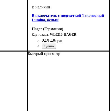
Выключатель с подсветкой 1-полюсный
Lumina, белый
Hager (Германия)
WL0210-HAGER
246
.
48
грн
тки
Тип электрофурнитуры
Количество кнопок выключателя
Подсветка
Серия
Цвет
: Белый
: Lumina
: Выключатели с подсветкой
: Выключатели
:
Быстрый просмотр
Одноклавишные