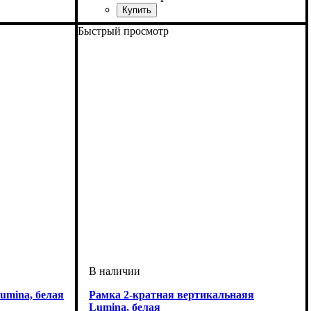
Тип электрофурнитуры
Количество мест рамок
Серия
Цвет
Положение рамки при монтаже
: Белый
: Lumina-Soul
: 4 поста
: Рамки
:
Быстрый просмотр
Горизонтальная
umina, белая
Рамка 2-кратная вертикальнаяя
Lumina, белая