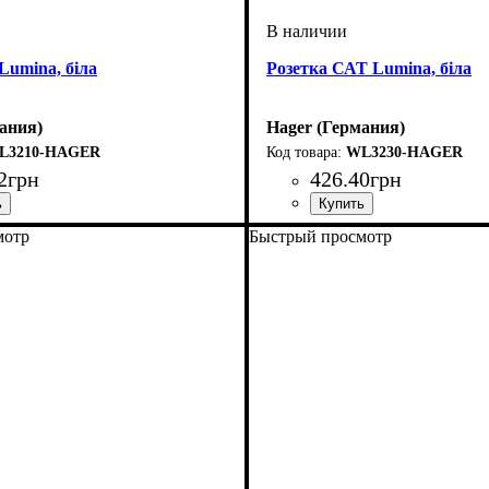
Lumina, біла
Розетка САТ Lumina, біла
ания)
Hager (Германия)
L3210-HAGER
WL3230-HAGER
2
грн
426
.
40
грн
офурнитуры
na
: Розетки
Тип электрофурнитуры
Серия
Цвет
: Белый
: Lumina
: Розе
мотр
Быстрый просмотр