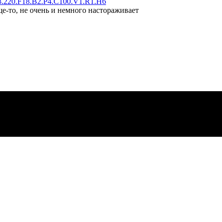
.220.F18.B2.P4.C100.V1.R1.H6
ще-то, не очень и немного настораживает