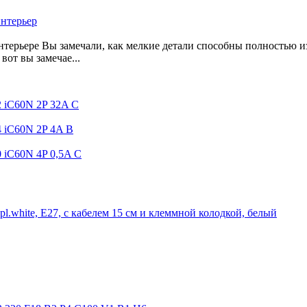
интерьер
нтерьере Вы замечали, как мелкие детали способны полностью и
вот вы замечае...
2 iC60N 2P 32A C
4 iC60N 2P 4A B
0 iC60N 4P 0,5A C
pl.white, Е27, с кабелем 15 см и клеммной колодкой, белый