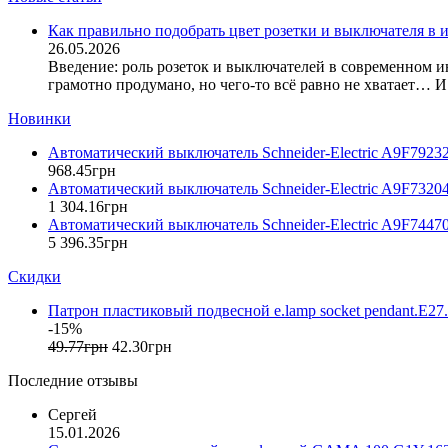
DigiTop (Украина)
DKC (Украина)
Как правильно подобрать цвет розетки и выключателя в 
26.05.2026
Dyness (Китай)
Введение: роль розеток и выключателей в современном и
E.NEXT (Украина)
грамотно продумано, но чего-то всё равно не хватает… И 
EAE Electric
Eastron (Китай)
Новинки
Eaton (США)
Автоматический выключатель Schneider-Electric A9F7923
ElectrO (Украина)
968
.
45
грн
Eleks (Украина)
Автоматический выключатель Schneider-Electric A9F7320
Entes (Турция)
1 304
.
16
грн
Автоматический выключатель Schneider-Electric A9F7447
EON (Таиланд)
5 396
.
35
грн
ETI (Словения)
ETREL (Словения)
Скидки
Evrosvet (Украина)
Патрон пластиковый подвесной e.lamp socket pendant.E27.
Extherm (Германия)
-15%
F&F (Польша)
49
.
77
грн
42
.
30
грн
FRER (Италия)
Последние отзывы
FS (Украина)
Galkat (Украина)
Сергей
GAMA (Украина)
15.01.2026
GENERICA (Китай)