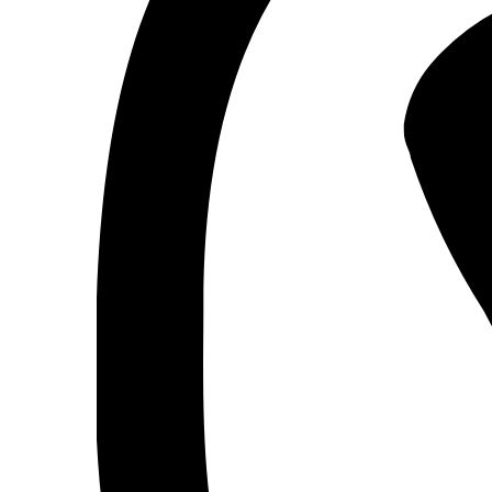
Volterm (Украина)
Wago (Германия)
Wallbox (Испания)
WURTH (Германия)
Zubr (Украина)
АС Привод (Украина)
АСКО-УКРЕМ (Украина)
Билмакс
Запорожский завод цветных металлов (ЗЗЦМ)
Каблекс Одесса
Мегомметр (Украина)
Новатек-Электро (Украина)
Одескабель Одесский кабельный завод
Промфактор
Термофит
Укрэнерго-Альянс (Украина)