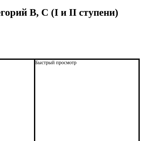
ий B, C (I и II ступени)
Быстрый просмотр