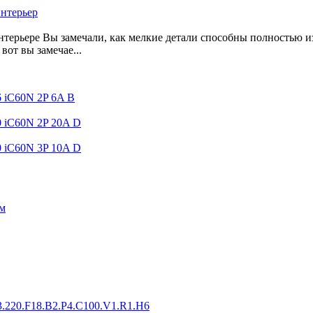
интерьер
нтерьере Вы замечали, как мелкие детали способны полностью и
вот вы замечае...
6 iC60N 2P 6A B
0 iC60N 2P 20A D
0 iC60N 3P 10A D
мм
.220.F18.B2.P4.C100.V1.R1.H6