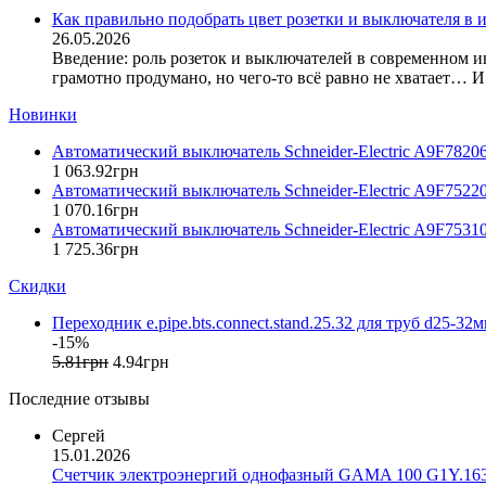
DKC (Украина)
Как правильно подобрать цвет розетки и выключателя в 
26.05.2026
Dyness (Китай)
Введение: роль розеток и выключателей в современном и
E.NEXT (Украина)
грамотно продумано, но чего-то всё равно не хватает… И 
EAE Electric
Eastron (Китай)
Новинки
Eaton (США)
Автоматический выключатель Schneider-Electric A9F7820
ElectrO (Украина)
1 063
.
92
грн
Eleks (Украина)
Автоматический выключатель Schneider-Electric A9F7522
Entes (Турция)
1 070
.
16
грн
Автоматический выключатель Schneider-Electric A9F7531
EON (Таиланд)
1 725
.
36
грн
ETI (Словения)
ETREL (Словения)
Скидки
Evrosvet (Украина)
Переходник e.pipe.bts.connect.stand.25.32 для труб d25-32
Extherm (Германия)
-15%
F&F (Польша)
5
.
81
грн
4
.
94
грн
FRER (Италия)
Последние отзывы
FS (Украина)
Galkat (Украина)
Сергей
GAMA (Украина)
15.01.2026
GENERICA (Китай)
Счетчик электроэнергий однофазный GAMA 100 G1Y.163