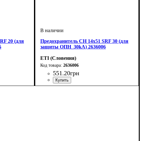
RF 20 (для
Предохранитель CH 14x51 SRF 30 (для
5
защиты ОПН_30kA) 2636006
ETI (Словения)
2636006
551
.
20
грн
Устройство
U номинальное, В
Габарит
Серия
: CH
: 14x51
: предохранитель
: 600