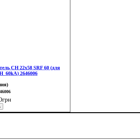
ель CH 22x58 SRF 60 (для
_60kA) 2646006
ния)
46006
0
грн
ое, В
х58
 предохранитель
: 600