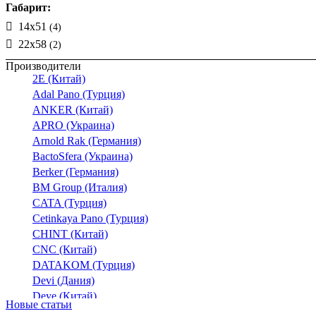
Габарит:
14x51
(4)
22х58
(2)
Производители
2E (Китай)
Adal Pano (Турция)
ANKER (Китай)
APRO (Украина)
Arnold Rak (Германия)
BactoSfera (Украина)
Berker (Германия)
BM Group (Италия)
CATA (Турция)
Cetinkaya Pano (Турция)
CHINT (Китай)
CNC (Китай)
DATAKOM (Турция)
Devi (Дания)
Deye (Китай)
Новые статьи
DigiTop (Украина)