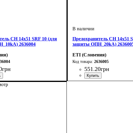
ель CH 14x51 SRF 10 (для
Предохранитель CH 14x51 S
_10kA) 2636004
защиты ОПН_20kA) 263600
ния)
ETI (Словения)
36004
2636005
0
грн
551
.
20
грн
ое, В
x51
 предохранитель
: 600
Устройство
U номинальное, В
Габарит
Серия
: CH
: 14x51
: предохранитель
: 600
мотр