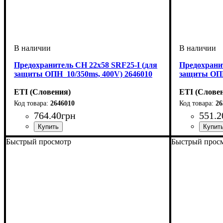
Предохранитель CH 22x58 SRF25-I (для
Предохранит
защиты ОПН_10/350ms, 400V) 2646010
защиты ОПН
ETI (Словения)
ETI (Слове
2646010
26
764
.
40
грн
551
.
2
Устройство
Номинальный ток, А
U номинальное, В
Габарит
Серия
: CH
: 22х58
: предохранитель
: 400
: 25
Устройство
U номинальн
Габарит
Серия
: CH
: 14
:
Быстрый просмотр
Быстрый прос