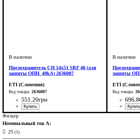
Предохранитель CH 14x51 SRF 40 (для
Предохранит
защиты ОПН_40kA) 2636007
защиты ОПН
ETI (Словения)
ETI (Слове
2636007
26
551
.
20
грн
696
.
8
Устройство
U номинальное, В
Габарит
Серия
: CH
: 14x51
: предохранитель
: 600
Устройство
U номинальн
Габарит
Серия
: CH
: 22
:
Фильтр
Номинальный ток A:
25
(1)