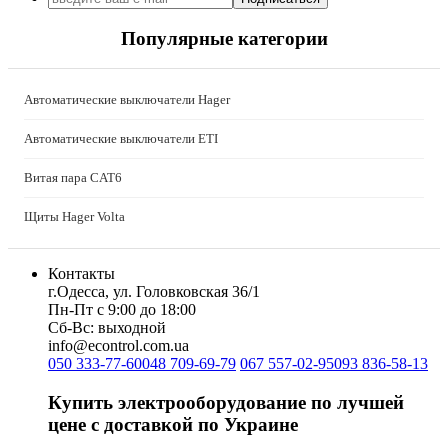
Kolarz (Австрия)
Популярные категории
Kopos (Чехия)
Legrand (Франция)
LogicPower (Украина)
Автоматические выключатели Hager
LuxPower (Китай)
Massive (Бельгия)
Автоматические выключатели ETI
MAXUS (Китай)
Mersen (Франция)
Витая пара CAT6
NIK (Украина)
NOARK
Щиты Hager Volta
Onka (Турция)
OZKA (Украина)
Контакты
Phoenix Contact (Германия)
г.Одесса, ул. Головковская 36/1
Plank Electrotechnic (Украина)
Пн-Пт с 9:00 до 18:00
Pro'sKit (Тайвань)
Сб-Вс: выходной
info@econtrol.com.ua
PYLONTECH (Китай)
050 333-77-60
048 709-69-79
067 557-02-95
093 836-58-13
Radpol (Польша)
Raut (Украина)
Купить электрооборудование по лучшей
Reliance (Украина)
цене с доставкой по Украине
REM POWER (Словения)