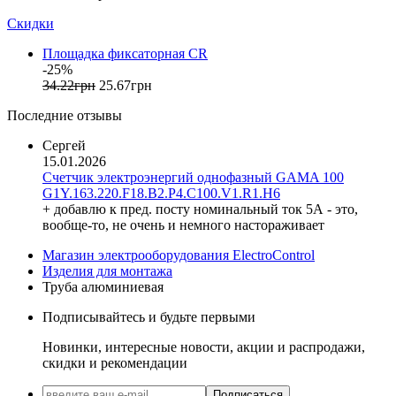
FS (Украина)
Скидки
Galkat (Украина)
GAMA (Украина)
Площадка фиксаторная CR
GENERICA (Китай)
-25%
Gewiss (Италия)
34
.
22
грн
25
.
67
грн
Ginlong Solis (Китай)
Последние отзывы
GreenVision (Китай)
Hager (Германия)
Сергей
Haupa (Германия)
15.01.2026
Счетчик электроэнергий однофазный GAMA 100
HD Hyundai Electric (Корея)
G1Y.163.220.F18.B2.P4.C100.V1.R1.H6
Hemstedt (Германия)
+ добавлю к пред. посту номинальный ток 5А - это,
Horoz Electric (Турция)
вообще-то, не очень и немного настораживает
Huawei (Китай)
Магазин электрооборудования ElectroControl
IME (Италия)
Изделия для монтажа
Install Group (Украина)
Труба алюминиевая
IPmall (Украина)
JA SOLAR (Китай)
Подписывайтесь и будьте первыми
Jokari (Германия)
Новинки, интересные новости, акции и распродажи,
Kanlux
скидки и рекомендации
Katko (Финляндия)
KNIPEX (Чехия)
Подписаться