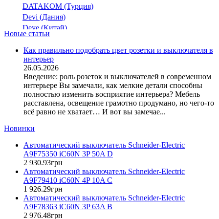
DATAKOM (Турция)
Devi (Дания)
Deye (Китай)
Новые статьи
DigiTop (Украина)
DKC (Украина)
Как правильно подобрать цвет розетки и выключателя в
интерьер
Dyness (Китай)
26.05.2026
E.NEXT (Украина)
Введение: роль розеток и выключателей в современном
EAE Electric
интерьере Вы замечали, как мелкие детали способны
Eastron (Китай)
полностью изменить восприятие интерьера? Мебель
Eaton (США)
расставлена, освещение грамотно продумано, но чего-то
всё равно не хватает… И вот вы замечае...
ElectrO (Украина)
Eleks (Украина)
Новинки
Entes (Турция)
Автоматический выключатель Schneider-Electric
EON (Таиланд)
A9F75350 iC60N 3P 50A D
ETI (Словения)
2 930
.
93
грн
ETREL (Словения)
Автоматический выключатель Schneider-Electric
Evrosvet (Украина)
A9F79410 iC60N 4P 10A C
Extherm (Германия)
1 926
.
29
грн
Автоматический выключатель Schneider-Electric
F&F (Польша)
A9F78363 iC60N 3P 63A B
FRER (Италия)
2 976
.
48
грн