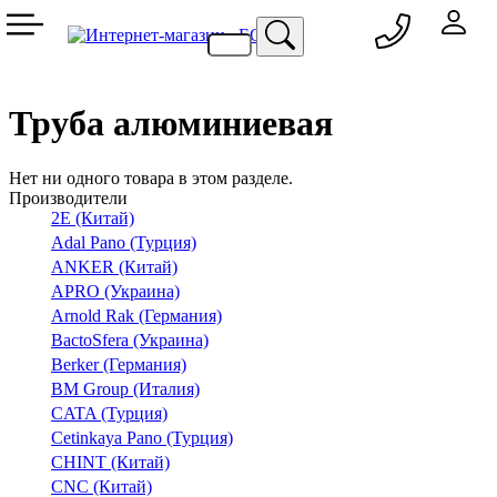
050 333-77-60
048 709-69-79
067 557-02-95
093 836-58-13
Труба алюминиевая
Нет ни одного товара в этом разделе.
Производители
2E (Китай)
Adal Pano (Турция)
ANKER (Китай)
APRO (Украина)
Arnold Rak (Германия)
BactoSfera (Украина)
Berker (Германия)
BM Group (Италия)
CATA (Турция)
Cetinkaya Pano (Турция)
CHINT (Китай)
CNC (Китай)