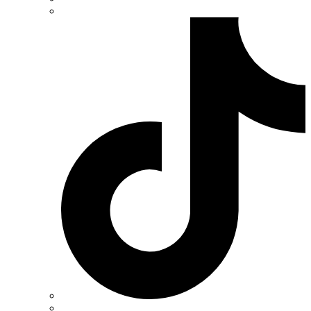
Vargo (Украина)
Vector VS
Vimar (Италия)
Volter (Украина)
Volterm (Украина)
Wago (Германия)
Wallbox (Испания)
WURTH (Германия)
Zubr (Украина)
АС Привод (Украина)
АСКО-УКРЕМ (Украина)
Билмакс
Запорожский завод цветных металлов (ЗЗЦМ)
Каблекс Одесса
Мегомметр (Украина)
Новатек-Электро (Украина)
Одескабель Одесский кабельный завод
Промфактор
Термофит
Укрэнерго-Альянс (Украина)