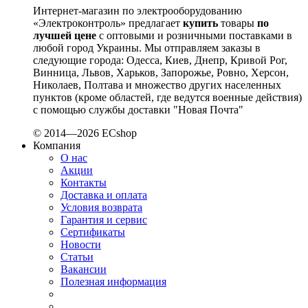
Schneider-Electric (Франция)
Интернет-магазин по электрооборудованию
Selec (Индия)
«Электроконтроль» предлагает
купить
товары
по
лучшей цене
с оптовыми и розничными поставками в
SEZ (Словакия)
любой город Украины. Мы отправляем заказы в
Siemens (Германия)
следующие города: Одесса, Киев, Днепр, Кривой Рог,
Smart-MAIC
Винница, Львов, Харьков, Запорожье, Ровно, Херсон,
Socomec (Франция)
Николаев, Полтава и множество других населенных
пунктов (кроме областей, где ведутся военные действия)
SOFAR (Китай)
с помощью службы доставки "Новая Почта"
Sungrow (Китай)
TAB (Словения)
© 2014—2026 ECshop
Takel (Украина)
Компания
О нас
Technoelectric (Италия)
Акции
Technosystems (Украина)
Контакты
TEKPAN (Турция)
Доставка и оплата
TeleTec (Украина)
Условия возврата
TEM (Словения)
Гарантия и сервис
Сертификаты
Tense (Турция)
Новости
Terneo (Украина)
Статьи
Testboy (Германия)
Вакансии
UEC (Украина)
Полезная информация
UEK (Украина)