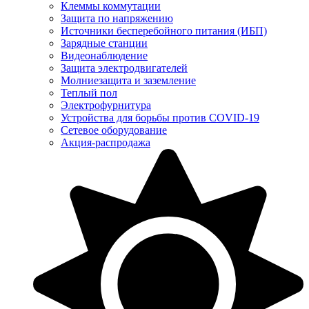
Клеммы коммутации
Защита по напряжению
Источники бесперебойного питания (ИБП)
Зарядные станции
Видеонаблюдение
Защита электродвигателей
Молниезащита и заземление
Теплый пол
Электрофурнитура
Устройства для борьбы против COVID-19
Сетевое оборудование
Акция-распродажа