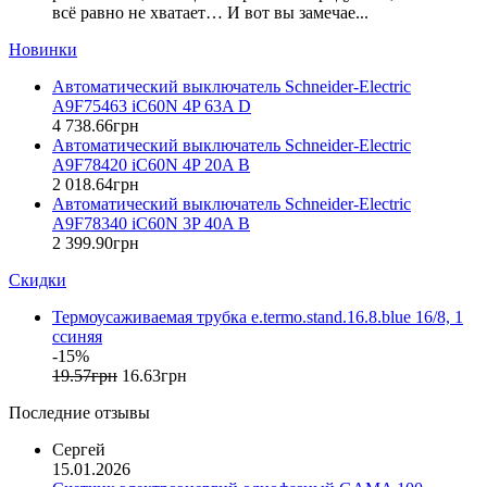
всё равно не хватает… И вот вы замечае...
ElectrO (Украина)
Eleks (Украина)
Новинки
Entes (Турция)
Автоматический выключатель Schneider-Electric
EON (Таиланд)
A9F75463 iC60N 4P 63A D
ETI (Словения)
4 738
.
66
грн
ETREL (Словения)
Автоматический выключатель Schneider-Electric
Evrosvet (Украина)
A9F78420 iC60N 4P 20A B
Extherm (Германия)
2 018
.
64
грн
Автоматический выключатель Schneider-Electric
F&F (Польша)
A9F78340 iC60N 3P 40A B
FRER (Италия)
2 399
.
90
грн
FS (Украина)
Скидки
Galkat (Украина)
GAMA (Украина)
Термоусаживаемая трубка e.termo.stand.16.8.blue 16/8, 1
GENERICA (Китай)
cсиняя
Gewiss (Италия)
-15%
Ginlong Solis (Китай)
19
.
57
грн
16
.
63
грн
GreenVision (Китай)
Последние отзывы
Hager (Германия)
Haupa (Германия)
Сергей
15.01.2026
HD Hyundai Electric (Корея)