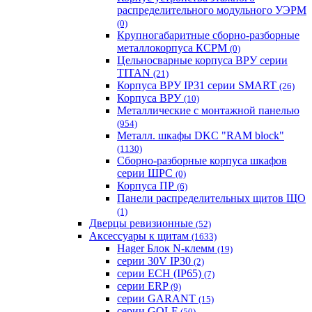
распределительного модульного УЭРМ
(0)
Крупногабаритные сборно-разборные
металлокорпуса КСРМ
(0)
Цельносварные корпуса ВРУ серии
TITAN
(21)
Корпуса ВРУ IP31 серии SMART
(26)
Корпуса ВРУ
(10)
Металлические с монтажной панелью
(954)
Металл. шкафы DKC "RAM block"
(1130)
Сборно-разборные корпуса шкафов
серии ШРС
(0)
Корпуса ПР
(6)
Панели распределительных щитов ЩО
(1)
Дверцы ревизионные
(52)
Аксессуары к щитам
(1633)
Hager Блок N-клемм
(19)
серии 30V IP30
(2)
серии ECH (IP65)
(7)
серии ERP
(9)
серии GARANT
(15)
серии GOLF
(50)