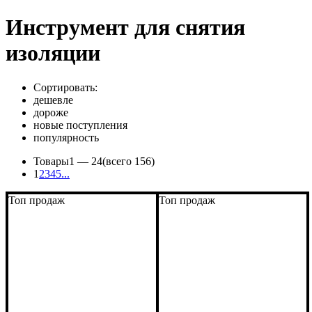
Инструмент для снятия
изоляции
Сортировать:
дешевле
дороже
новые поступления
популярность
Товары
1 —
24
(всего 156)
1
2
3
4
5
...
Топ продаж
Топ продаж