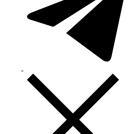
Technoelectric (Италия)
Technosystems (Украина)
TEKPAN (Турция)
TeleTec (Украина)
TEM (Словения)
Tense (Турция)
Terneo (Украина)
Testboy (Германия)
UEC (Украина)
UEK (Украина)
Vargo (Украина)
Vector VS
Vimar (Италия)
Volter (Украина)
Volterm (Украина)
Wago (Германия)
Wallbox (Испания)
WURTH (Германия)
Zubr (Украина)
АС Привод (Украина)