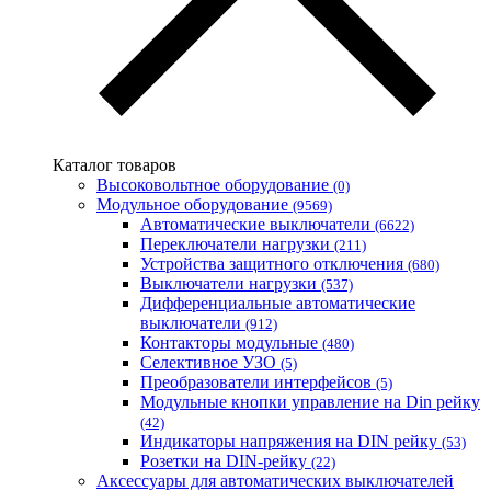
АСКО-УКРЕМ (Украина)
Билмакс
Запорожский завод цветных металлов (ЗЗЦМ)
Каблекс Одесса
Мегомметр (Украина)
Новатек-Электро (Украина)
Одескабель Одесский кабельный завод
Каталог товаров
Промфактор
Высоковольтное оборудование
(0)
Термофит
Модульное оборудование
(9569)
Укрэнерго-Альянс (Украина)
Автоматические выключатели
(6622)
Переключатели нагрузки
(211)
Устройства защитного отключения
(680)
Выключатели нагрузки
(537)
Дифференциальные автоматические
выключатели
(912)
Контакторы модульные
(480)
Селективное УЗО
(5)
Преобразователи интерфейсов
(5)
Модульные кнопки управление на Din рейку
(42)
Индикаторы напряжения на DIN рейку
(53)
Розетки на DIN-рейку
(22)
Аксессуары для автоматических выключателей