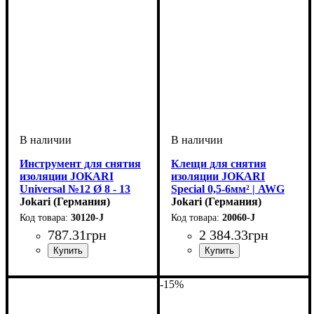
Инструмент для снятия
Клещи для снятия
изоляции JOKARI
изоляции JOKARI
Universal №12 Ø 8 - 13
Special 0,5-6мм² | AWG
мм | 5/16“ - 1/2“
Jokari (Германия)
20-10
Jokari (Германия)
30120-J
20060-J
787
.
31
грн
2 384
.
33
грн
Устройство
Тип кабеля
Диаметр кабеля, мм
: снятие
: провод
: 8-13
Устройство
Тип кабеля
Сечение кабеля, мм2
: снятие
: провод
: 0,5-
изоляции
изоляции
0,6
-15%