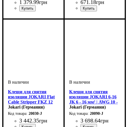
1 379
.
99
грн
671
.
18
грн
Устройство
Тип кабеля
Диаметр кабеля, мм
: снятие
: микро-
: 0,25-
Устройство
Материал
Тип кабеля
Диаметр кабеля, мм
: полиамид
: разделка
: круглый кабель
: 4-16
изоляции
изоляция
0,8
кабеля
Клещи для снятия
Клещи для снятия
изоляции JOKARI Flat
изоляции JOKARI 6-16
Cable Stripper FKZ 12
JK 6 - 16 мм² | AWG 10 -
мм | max. 1/2“ мм² 0,75 -
Jokari (Германия)
5
Jokari (Германия)
2,5 AWG 18 - 10
20030-J
20090-J
3 442
.
35
грн
3 698
.
64
грн