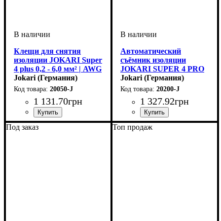
Клещи для снятия
Автоматический
изоляции JOKARI Super
съёмник изоляции
4 plus 0,2 - 6,0 мм² | AWG
JOKARI SUPER 4 PRO
24 - 10
Jokari (Германия)
Jokari (Германия)
20050-J
20200-J
1 131
.
70
грн
1 327
.
92
грн
Устройство
Тип кабеля
Сечение кабеля, мм2
: снятие
: провод
: 0,2-
Устройство
: снятие
Под заказ
Топ продаж
изоляции
6,0
изоляции