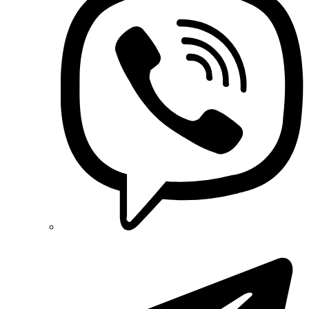
Onka (Турция)
OZKA (Украина)
Phoenix Contact (Германия)
Plank Electrotechnic (Украина)
Pro'sKit (Тайвань)
PYLONTECH (Китай)
Radpol (Польша)
Raut (Украина)
Reliance (Украина)
REM POWER (Словения)
Schneider-Electric (Франция)
Selec (Индия)
SEZ (Словакия)
Siemens (Германия)
Smart-MAIC
Socomec (Франция)
SOFAR (Китай)
Sungrow (Китай)
TAB (Словения)
Takel (Украина)