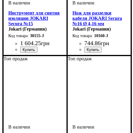
Инструмент для снятия
Нож для разделки
изоляции JOKARI
кабеля JOKARI Secura
Secura №15
№16 Ø 4-16 мм
Jokari (Германия)
Jokari (Германия)
30155-J
10160-J
1 604
.
25
грн
744
.
86
грн
Устройство
Тип кабеля
Диаметр кабеля, мм
Сечение кабеля, мм2
: снятие
: провод
: 8-13
: 0,2-
Устройство
Материал
Тип кабеля
Диаметр кабеля, мм
: полиамид
: разделка
: круглый кабель
: 4-16
Топ продаж
Топ продаж
изоляции
4,0
кабеля