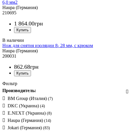
6,0 мм2
Haupa (Германия)
210695
1 864
.
00
грн
Нож для снятия изоляции 8- 28 мм, с крюком
Haupa (Германия)
200031
862
.
68
грн
Фильтр
Производитель:
BM Group (Италия)
(7)
DKC (Украина)
(4)
E.NEXT (Украина)
(8)
Haupa (Германия)
(14)
Jokari (Германия)
(83)