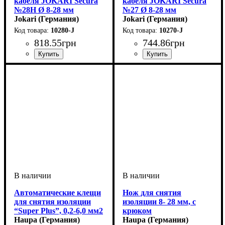
кабеля JOKARI Secura
кабеля JOKARI Secura
№28H Ø 8-28 мм
№27 Ø 8-28 мм
Jokari (Германия)
Jokari (Германия)
10280-J
10270-J
818
.
55
грн
744
.
86
грн
Устройство
Материал
Тип кабеля
Диаметр кабеля, мм
: полиамид
: разделка
: круглый кабель
: 8-28
Устройство
Материал
Тип кабеля
Диаметр кабеля, мм
: полиамид
: разделка
: круглый кабель
: 8-28
кабеля
кабеля
Автоматические клещи
Нож для снятия
для снятия изоляции
изоляции 8- 28 мм, с
“Super Plus”, 0,2-6,0 мм2
крюком
Haupa (Германия)
Haupa (Германия)