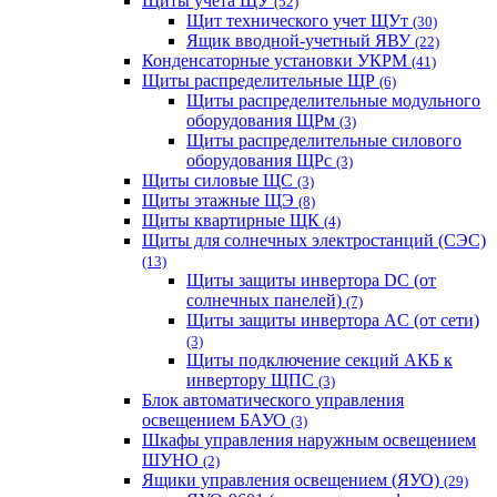
Щиты учета ЩУ
(52)
Щит технического учет ЩУт
(30)
Ящик вводной-учетный ЯВУ
(22)
Конденсаторные установки УКРМ
(41)
Щиты распределительные ЩР
(6)
Щиты распределительные модульного
оборудования ЩРм
(3)
Щиты распределительные силового
оборудования ЩРс
(3)
Щиты силовые ЩС
(3)
Щиты этажные ЩЭ
(8)
Щиты квартирные ЩК
(4)
Щиты для солнечных электростанций (СЭС)
(13)
Щиты защиты инвертора DC (от
солнечных панелей)
(7)
Щиты защиты инвертора AC (от сети)
(3)
Щиты подключение секций АКБ к
инвертору ЩПС
(3)
Блок автоматического управления
освещением БАУО
(3)
Шкафы управления наружным освещением
ШУНО
(2)
Ящики управления освещением (ЯУО)
(29)