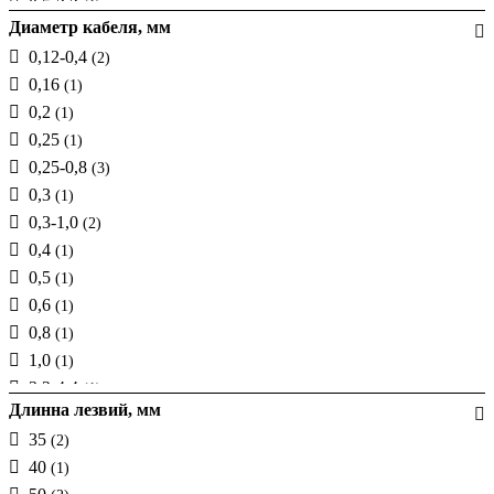
0,5-3,2
(1)
Диаметр кабеля, мм
0,5-4,0
(2)
0,12-0,4
(2)
0,75
(1)
0,16
(1)
0,75-1,5
(1)
0,2
(1)
0,75-2,5
(1)
0,25
(1)
0,8-2,5
(1)
0,25-0,8
(3)
1,0
(1)
0,3
(1)
1,0-3,2
(1)
0,3-1,0
(2)
1,5
(3)
0,4
(1)
1,5-2,5
(2)
0,5
(1)
2,5
(1)
0,6
(1)
2,5-6,0
(1)
0,8
(1)
8-16
(1)
1,0
(1)
16
(3)
3,2-4,4
(1)
25
(1)
Длинна лезвий, мм
4,0-11
(1)
50
(1)
35
(2)
4,0-6
(1)
D=18мм
(1)
40
(1)
4,4-7
(1)