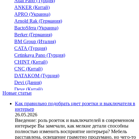
Adal Pano (Турция)
ANKER (Китай)
APRO (Украина)
Arnold Rak (Германия)
BactoSfera (Украина)
Berker (Германия)
BM Group (Италия)
CATA (Турция)
Cetinkaya Pano (Турция)
CHINT (Китай)
CNC (Китай)
DATAKOM (Турция)
Devi (Дания)
Deye (Китай)
Новые статьи
DigiTop (Украина)
DKC (Украина)
Как правильно подобрать цвет розетки и выключателя в
интерьер
Dyness (Китай)
26.05.2026
E.NEXT (Украина)
Введение: роль розеток и выключателей в современном
EAE Electric
интерьере Вы замечали, как мелкие детали способны
Eastron (Китай)
полностью изменить восприятие интерьера? Мебель
Eaton (США)
расставлена, освещение грамотно продумано, но чего-то