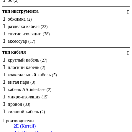
50
(2)
4,5-10
(2)
4,8-7,5
(5)
тип инструмента
4-15
(1)
обжимка
(2)
5,9
(1)
разделка кабеля
(22)
7,5-9
(2)
снятие изоляции
(78)
7,5-9,7
(1)
аксессуар
(17)
8-13
(4)
тип кабеля
8-28
(10)
12
круглый кабель
(1)
(27)
4-16
плоский кабель
(4)
(2)
27-35
коаксиальный кабель
(2)
(5)
28-35
витая пара
(1)
(3)
35-50
кабель AS-interfase
(3)
(2)
4-70
микро-изоляция
(3)
(15)
50-70
провод
(1)
(33)
силовой кабель
(2)
Производители
2E (Китай)