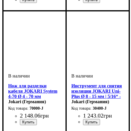
Устройство
Тип кабеля
Сечение кабеля, мм2
: снятие
: плоский кабель
: 0,75-
Устройство
Тип кабеля
Сечение кабеля, мм2
: снятие
: провод
: 16
изоляции
2,5
изоляции
Нож для разделки
Инструмент для снятия
кабеля JOKARI System
изоляции JOKARI Uni-
4-70 Ø 4 - 70 мм
Plus Ø 8 - 15 мм | 5/16“ -
Jokari (Германия)
19/32“
Jokari (Германия)
70000-J
30400-J
2 148
.
06
грн
1 243
.
02
грн
Устройство
Материал
Аксессуары
Тип кабеля
Диаметр кабеля, мм
: полиамид
: разделка
: круглый кабель
: Кронштейн
: 4-70
Устройство
Тип кабеля
Сечение кабеля, мм2
: снятие
: провод
: 1,5-