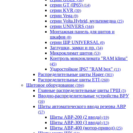
серии GT (IP65)
(14)
серии KVR
(30)
серии Vega
(9)
серии Volta.Hybrid, мультимедиа
(25)
серии UNIVERS
(344)
Монтажная панель для щитов и
шкафов
(8)
серии ЩР UNIVERSAL
(0)
Заглушки, замки и пр.
(34)
Микроклимат щитов
(53)
Контроль микроклимата "RAM klima"
(45)
Ударостойкие IP67 "RAM box"
(11)
Распределительные щиты Hager
(361)
Распределительные щиты ETI
(260)
Щитовое оборудование
(394)
Главные распределительные щиты ГРЩ
(3)
Вводно-распределительные устройства ВРУ
(16)
Щиты автоматического ввода резерва АВР
(57)
Щиты АВР-200 (2 ввода)
(19)
Щиты АВР-300 (3 ввода)
(13)
Щиты АВР-400 (мотор-привод)
(25)