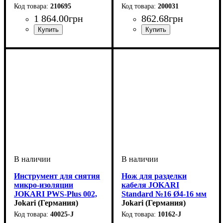
210695
200031
1 864
.
00
грн
862
.
68
грн
Устройство
Тип кабеля
Сечение кабеля, мм2
: снятие
: провод
: 0,2-
Устройство
Диаметр кабеля, мм
: разделка
: 8-28
изоляции
6,0
кабеля
Инструмент для снятия
Нож для разделки
микро-изоляции
кабеля JOKARI
JOKARI PWS-Plus 002,
Standard №16 Ø4-16 мм
0,25 - 0,80 мм Ø | AWG 30
Jokari (Германия)
Jokari (Германия)
- 20
40025-J
10162-J