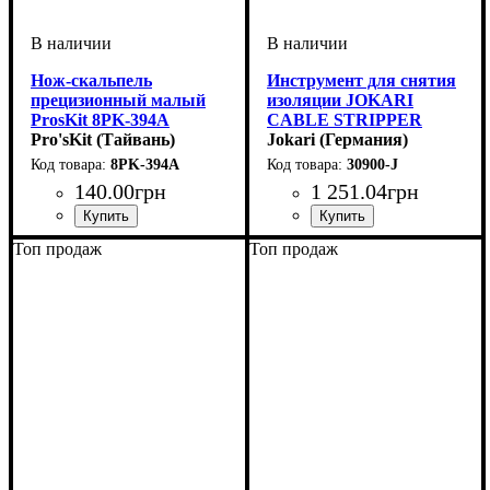
Нож-скальпель
Инструмент для снятия
прецизионный малый
изоляции JOKARI
ProsKit 8PK-394A
CABLE STRIPPER
Pro'sKit (Тайвань)
"ALLROUNDER" Ø 4 -
Jokari (Германия)
15 мм I 5/32“ - 19/32“
8PK-394A
30900-J
max 15 мм 19/32“ Breite
140
.
00
грн
1 251
.
04
грн
Устройство
Тип кабеля
Диаметр кабеля, мм
Сечение кабеля, мм2
: снятие
: провод
: 4-15
: 1,5-
Топ продаж
Топ продаж
изоляции
2,5