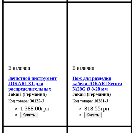
кабеля
изоляции
2,5
Зачистной инструмент
Нож для разделки
JOKARI XL для
кабеля JOKARI Secura
распределительных
№28G Ø 8-28 мм
коробок
Jokari (Германия)
Jokari (Германия)
30125-J
10281-J
1 388
.
00
грн
818
.
55
грн
Устройство
Материал
Тип кабеля
Диаметр кабеля, мм
: полиамид
: снятие
: круглый кабель
: 8-13
Устройство
Материал
Тип кабеля
Диаметр кабеля, мм
: полиамид
: разделка
: круглый кабель
: 8-28
изоляции
кабеля