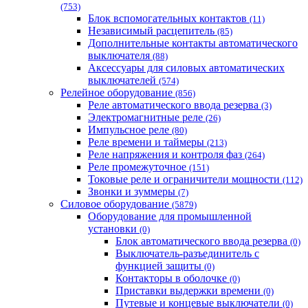
(753)
Блок вспомогательных контактов
(11)
Независимый расцепитель
(85)
Дополнительные контакты автоматического
выключателя
(88)
Аксессуары для силовых автоматических
выключателей
(574)
Релейное оборудование
(856)
Реле автоматического ввода резерва
(3)
Электромагнитные реле
(26)
Импульсное реле
(80)
Реле времени и таймеры
(213)
Реле напряжения и контроля фаз
(264)
Реле промежуточное
(151)
Токовые реле и ограничители мощности
(112)
Звонки и зуммеры
(7)
Силовое оборудование
(5879)
Оборудование для промышленной
установки
(0)
Блок автоматического ввода резерва
(0)
Выключатель-разъединитель с
функцией защиты
(0)
Контакторы в оболочке
(0)
Приставки выдержки времени
(0)
Путевые и концевые выключатели
(0)