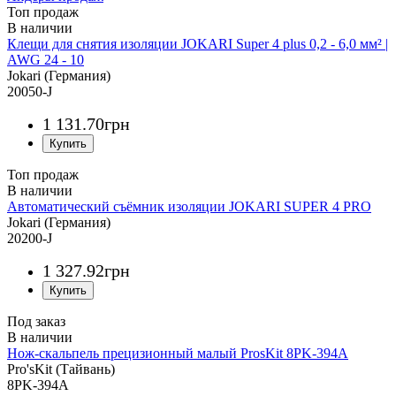
Топ продаж
Клещи для снятия изоляции JOKARI Super 4 plus 0,2 - 6,0 мм² |
AWG 24 - 10
Jokari (Германия)
20050-J
1 131
.
70
грн
Топ продаж
Автоматический съёмник изоляции JOKARI SUPER 4 PRO
Jokari (Германия)
20200-J
1 327
.
92
грн
Под заказ
Нож-скальпель прецизионный малый ProsKit 8PK-394A
Pro'sKit (Тайвань)
8PK-394A