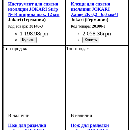
Инструмент для снятия
Клещи для снятия
изоляции JOKARI Strip
изоляции JOKARI
№14 ширина max. 12 мм
Zange 2K 0,2 - 6,0 мм² |
| 1/2“
Jokari (Германия)
AWG 24 - 10
Jokari (Германия)
30140-J
20100-J
1 198
.
98
грн
2 058
.
36
грн
Устройство
Тип кабеля
Сечение кабеля, мм2
: снятие
: плоский кабель
: 0,8-
Устройство
Тип кабеля
Сечение кабеля, мм2
: снятие
: провод
: 0,2-
Топ продаж
Топ продаж
изоляции
2,5
изоляции
6,0
Нож для разделки
Нож для разделки