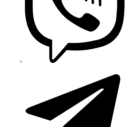
PYLONTECH (Китай)
Radpol (Польша)
Raut (Украина)
Reliance (Украина)
REM POWER (Словения)
Schneider-Electric (Франция)
Selec (Индия)
SEZ (Словакия)
Siemens (Германия)
Smart-MAIC
Socomec (Франция)
SOFAR (Китай)
Sungrow (Китай)
TAB (Словения)
Takel (Украина)
Technoelectric (Италия)
Technosystems (Украина)
TEKPAN (Турция)
TeleTec (Украина)
TEM (Словения)