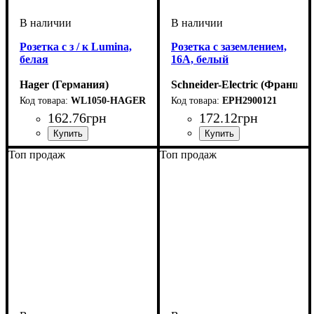
Розетка с з / к Lumina,
Розетка с заземлением,
белая
16A, белый
Hager (Германия)
Schneider-Electric (Франция
WL1050-HAGER
EPH2900121
162
.
76
грн
172
.
12
грн
Тип электрофурнитуры
Заземление
Серия
Цвет
Номинальный ток
: Белый
: Lumina
: С зазмелением
: 16А
:
Тип электрофурнитуры
Серия
Цвет
: Белый
: Asfora
:
Топ продаж
Топ продаж
Розетки
Розетки