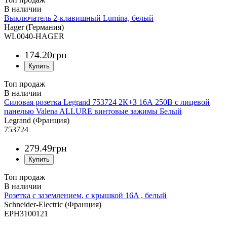
Выключатель 2-клавишный Lumina, белый
Hager (Германия)
WL0040-HAGER
174
.
20
грн
Топ продаж
Силовая розетка Legrand 753724 2К+З 16А 250В с лицевой
панелью Valena ALLURE винтовые зажимы Белый
Legrand (Франция)
753724
279
.
49
грн
Топ продаж
Розетка с заземлением, с крышкой 16A , белый
Schneider-Electric (Франция)
EPH3100121