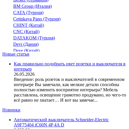
(2)
Серебряный
BM Group (Италия)
(14)
R.1
(6)
CATA (Турция)
Серый
(75)
R.3
(2)
Cetinkaya Pano (Турция)
Серый/Дымчатый
(3)
R.Classic
(12)
CHINT (Китай)
Слоновая кость
(126)
Vimar
(7)
CNC (Китай)
Сталь
(39)
Кварта
(29)
DATAKOM (Турция)
Стальной лак
(15)
Праймер
(5)
Devi (Дания)
Титан
(40)
Универсальные элементы: Optima, Fiorena, Regina, Lumina
Deye (Китай)
Новые статьи
Хром
DigiTop (Украина)
(7)
(3)
DKC (Украина)
Чёрный
Как правильно подобрать цвет розетки и выключателя в
Форс
(69)
(1)
интерьер
Dyness (Китай)
26.05.2026
E.NEXT (Украина)
Введение: роль розеток и выключателей в современном
EAE Electric
интерьере Вы замечали, как мелкие детали способны
Eastron (Китай)
полностью изменить восприятие интерьера? Мебель
Eaton (США)
расставлена, освещение грамотно продумано, но чего-то
всё равно не хватает… И вот вы замечае...
ElectrO (Украина)
Eleks (Украина)
Новинки
Entes (Турция)
Автоматический выключатель Schneider-Electric
EON (Таиланд)
A9F75404 iC60N 4P 4A D
ETI (Словения)