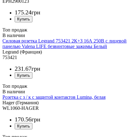
EPH2900123
175
.
24
грн
Топ продаж
Силовая розетка Legrand 753421 2К+З 16А 250В с лицевой
панелью Valena LIFE безвинтовые зажимы Белый
Legrand (Франция)
753421
231
.
67
грн
Топ продаж
Розетка с з / к с защитой контактов Lumina, белая
Hager (Германия)
WL1060-HAGER
170
.
56
грн
Топ продаж