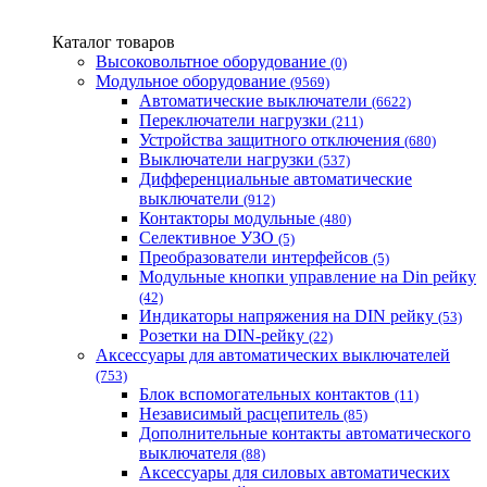
Новатек-Электро (Украина)
Одескабель Одесский кабельный завод
Каталог товаров
Промфактор
Высоковольтное оборудование
(0)
Термофит
Модульное оборудование
(9569)
Укрэнерго-Альянс (Украина)
Автоматические выключатели
(6622)
Переключатели нагрузки
(211)
Устройства защитного отключения
(680)
Выключатели нагрузки
(537)
Дифференциальные автоматические
выключатели
(912)
Контакторы модульные
(480)
Селективное УЗО
(5)
Преобразователи интерфейсов
(5)
Модульные кнопки управление на Din рейку
(42)
Индикаторы напряжения на DIN рейку
(53)
Розетки на DIN-рейку
(22)
Аксессуары для автоматических выключателей
(753)
Блок вспомогательных контактов
(11)
Независимый расцепитель
(85)
Дополнительные контакты автоматического
выключателя
(88)
Аксессуары для силовых автоматических