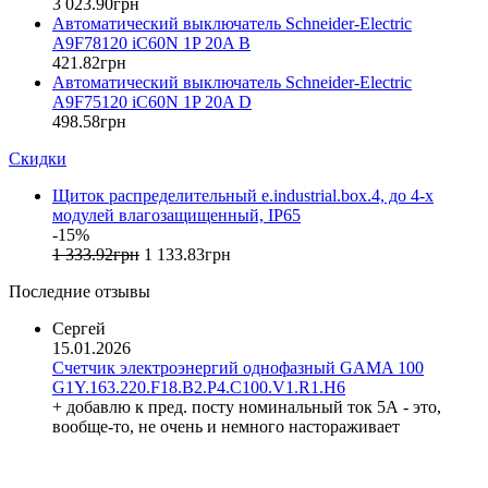
3 023
.
90
грн
ETREL (Словения)
Автоматический выключатель Schneider-Electric
Evrosvet (Украина)
A9F78120 iC60N 1P 20A B
Extherm (Германия)
421
.
82
грн
Автоматический выключатель Schneider-Electric
F&F (Польша)
A9F75120 iC60N 1P 20A D
FRER (Италия)
498
.
58
грн
FS (Украина)
Скидки
Galkat (Украина)
GAMA (Украина)
Щиток распределительный e.industrial.box.4, до 4-х
GENERICA (Китай)
модулей влагозащищенный, IP65
Gewiss (Италия)
-15%
Ginlong Solis (Китай)
1 333
.
92
грн
1 133
.
83
грн
GreenVision (Китай)
Последние отзывы
Hager (Германия)
Haupa (Германия)
Сергей
15.01.2026
HD Hyundai Electric (Корея)
Счетчик электроэнергий однофазный GAMA 100
Hemstedt (Германия)
G1Y.163.220.F18.B2.P4.C100.V1.R1.H6
Horoz Electric (Турция)
+ добавлю к пред. посту номинальный ток 5А - это,
Huawei (Китай)
вообще-то, не очень и немного настораживает
IME (Италия)
Install Group (Украина)