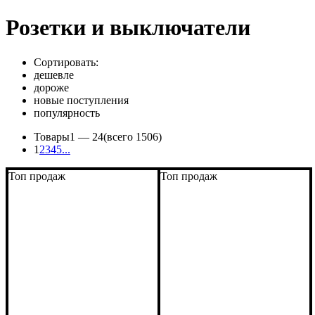
Розетки и выключатели
Сортировать:
дешевле
дороже
новые поступления
популярность
Товары
1 —
24
(всего 1506)
1
2
3
4
5
...
Топ продаж
Топ продаж