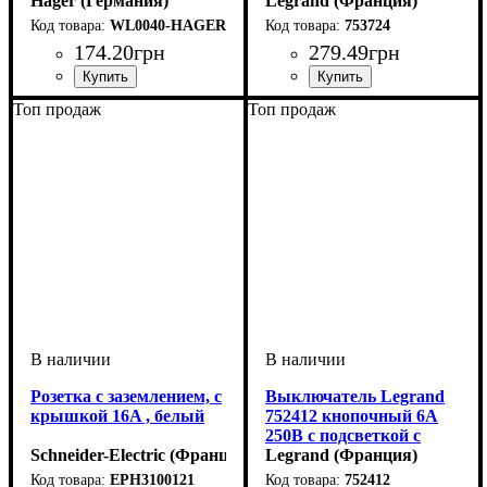
Hager (Германия)
панелью Valena
Legrand (Франция)
ALLURE винтовые
WL0040-HAGER
753724
зажимы Белый
174
.
20
грн
279
.
49
грн
Тип электрофурнитуры
Количество кнопок выключателя
Подсветка
Серия
Цвет
: Белый
: Lumina
: Без подсветки
:
Тип электрофурнитуры
Тип розетки
Серия
Цвет
:
: Белый
: ALLURE
: Силовые
:
Топ продаж
Топ продаж
Выключатели
Двухклавишные
Розетки
розетки 220 Вольт
Розетка с заземлением, с
Выключатель Legrand
крышкой 16A , белый
752412 кнопочный 6А
250В c подсветкой с
Schneider-Electric (Франция)
лицевой панелью Valena
Legrand (Франция)
LIFE безвинтовые
EPH3100121
752412