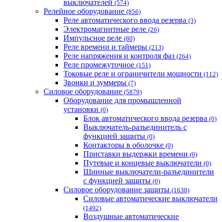
выключателей
(574)
Релейное оборудование
(856)
Реле автоматического ввода резерва
(3)
Электромагнитные реле
(26)
Импульсное реле
(80)
Реле времени и таймеры
(213)
Реле напряжения и контроля фаз
(264)
Реле промежуточное
(151)
Токовые реле и ограничители мощности
(112)
Звонки и зуммеры
(7)
Силовое оборудование
(5879)
Оборудование для промышленной
установки
(0)
Блок автоматического ввода резерва
(0)
Выключатель-разъединитель с
функцией защиты
(0)
Контакторы в оболочке
(0)
Приставки выдержки времени
(0)
Путевые и концевые выключатели
(0)
Шинные выключатели-разъединители
с функцией защиты
(0)
Силовое оборудование защиты
(1630)
Силовые автоматические выключатели
(1492)
Воздушные автоматические