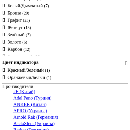
Белый/Дымчатый
(7)
EKONOMIK
(38)
Бронза
(20)
Etika
(1)
Графит
(23)
Forix
(29)
Жемчуг
(13)
Hermetics
(79)
Зелёный
(3)
Idea
(15)
Золото
(6)
INTEGRO / MOBIL R TWIN
(1)
Карбон
(12)
K.5
(52)
Коричневый
(36)
LIFE
(138)
Цвет индикатора
Коричневый/Дымчатый
(3)
LIFE/ALLURE
(38)
Красный/Зеленый
(1)
Красный
(9)
Linea
(1)
Оранжевый/Белый
(1)
Кремовый
(51)
LOGIQ
(35)
Металлик
(1)
Производители
MODUL
(25)
2E (Китай)
Оранжевый
(3)
Neve
(1)
Adal Pano (Турция)
Под дерево
(14)
Plana
(16)
ANKER (Китай)
Полярная белизна
(48)
Q.1
(6)
APRO (Украина)
Светло-серый
(9)
Q.1/Q.3
(9)
Arnold Rak (Германия)
Серебро
(5)
Q.3
(6)
BactoSfera (Украина)
Серебро/Графит
(10)
Q.х
Berker (Германия)