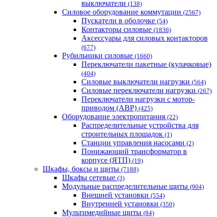
выключатели
(138)
Силовое оборудование коммутации
(2567)
Пускатели в оболочке
(54)
Контакторы силовые
(1836)
Аксессуары для силовых контакторов
(677)
Рубильники силовые
(1660)
Переключатели пакетные (кулачковые)
(404)
Силовые выключатели нагрузки
(564)
Cиловые переключатели нагрузки
(267)
Переключатели нагрузки с мотор-
приводом (АВР)
(425)
Оборудование электропитания
(22)
Распределительные устройства для
строительных площадок
(1)
Станции управления насосами
(2)
Понижающий трансформатор в
корпусе (ЯТП)
(19)
Шкафы, боксы и щиты
(7188)
Шкафы сетевые
(3)
Модульные распределительные щиты
(904)
Внешней установки
(554)
Внутренней установки
(350)
Мультимедийные щиты
(84)