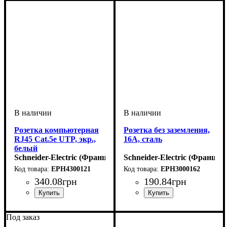
Розетки
шторками
Розетка компьютерная
Розетка без заземления,
RJ45 Cat.5е UTP, экр.,
16A, сталь
белый
Schneider-Electric (Франция)
Schneider-Electric (Франция
EPH4300121
EPH3000162
340
.
08
грн
190
.
84
грн
Тип электрофурнитуры
Серия
Цвет
: Белый
: Asfora
:
Тип электрофурнитуры
Серия
Цвет
: Сталь
: Asfora
:
Розетки
Розетки
Под заказ