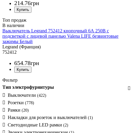
214
.
76
грн
Топ продаж
Выключатель Legrand 752412 кнопочный 6А 250В c
подсветкой с лицевой панелью Valena LIFE безвинтовые
зажимы Белый
Legrand (Франция)
752412
654
.
78
грн
Фильтр
Тип электрофурнитуры
Выключатели
(422)
Розетки
(778)
Рамки
(20)
Накладки для розеток и выключателей
(1)
Светодиодные LED рамки
(2)
Звонки электромеханические
(1)