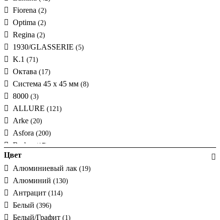
Fiorena
(2)
Optima
(2)
Regina
(2)
1930/GLASSERIE
(5)
K.1
(71)
Октава
(17)
Система 45 х 45 мм
(8)
8000
(3)
ALLURE
(121)
Arke
(20)
Asfora
(200)
Berker
(17)
Цвет
Bolero
(17)
Алюминиевый лак
(19)
Celiane
(140)
Алюминий
(130)
DELTA Iris
(54)
Антрацит
(114)
DELTA Line
(34)
Белый
(396)
DELTA Style
(51)
Белый/Графит
(1)
Eikon
(30)