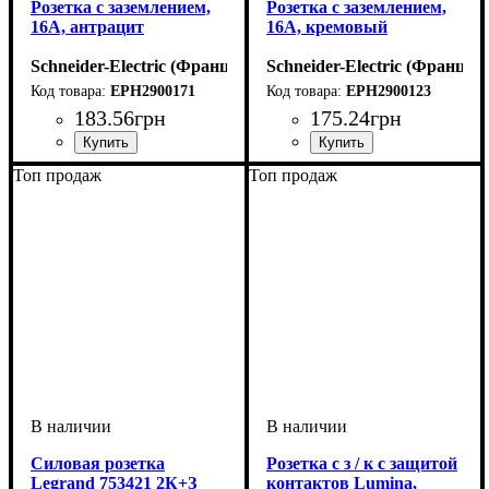
Розетка с заземлением,
Розетка с заземлением,
16A, антрацит
16A, кремовый
Schneider-Electric (Франция)
Schneider-Electric (Франция
EPH2900171
EPH2900123
183
.
56
грн
175
.
24
грн
Тип электрофурнитуры
Серия
Цвет
: Антрацит
: Asfora
:
Тип электрофурнитуры
Серия
Цвет
: Кремовый
: Asfora
:
Топ продаж
Топ продаж
Розетки
Розетки
Силовая розетка
Розетка с з / к с защитой
Legrand 753421 2К+З
контактов Lumina,