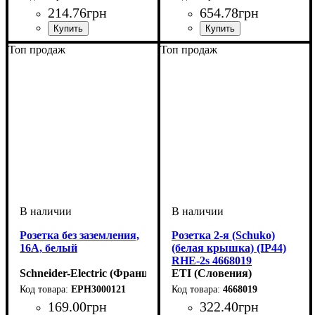
зажимы Белый
214
.
76
грн
654
.
78
грн
Тип электрофурнитуры
Серия
Цвет
: Белый
: Asfora
:
Тип выключателя
Тип электрофурнитуры
Серия
Цвет
: Белый
: LIFE
:
:
Топ продаж
Топ продаж
Розетки
Импульсные выключатели
Выключатели
света
Розетка без заземления,
Розетка 2-я (Schuko)
16A, белый
(белая крышка) (IP44)
RHE-2s 4668019
Schneider-Electric (Франция)
ETI (Словения)
EPH3000121
4668019
169
.
00
грн
322
.
40
грн