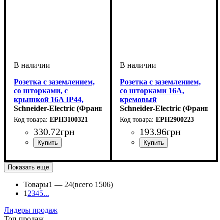
Розетка с заземлением,
Розетка с заземлением,
со шторками, с
со шторками 16A,
крышкой 16A IP44,
кремовый
белый
Schneider-Electric (Франция)
Schneider-Electric (Франция
EPH3100321
EPH2900223
330
.
72
грн
193
.
96
грн
Тип электрофурнитуры
Защитная шторка
Серия
Цвет
: Белый
: Asfora
: Cо
:
Тип электрофурнитуры
Защитная шторка
Серия
Цвет
: Кремовый
: Asfora
: Cо
:
Розетки
шторками
Розетки
шторками
Показать еще
Товары
1 —
24
(всего 1506)
1
2
3
4
5
...
Лидеры продаж
Топ продаж