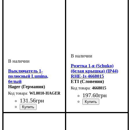
Розетка 1-я (Schuko)
Выключатель 1-
(белая крышка) (IP44)
полюсный Lumina,
RHE-1s 4668015
белый
ETI (Словения)
Hager (Германия)
4668015
WL0010-HAGER
197
.
60
грн
131
.
56
грн
Тип электрофурнитуры
Серия
Цвет
: Белый
: Hermetics
:
Розетки
Тип электрофурнитуры
Количество кнопок выключателя
Подсветка
Серия
Цвет
: Белый
: Lumina
: Без подсветки
:
:
Выключатели
Одноклавишные