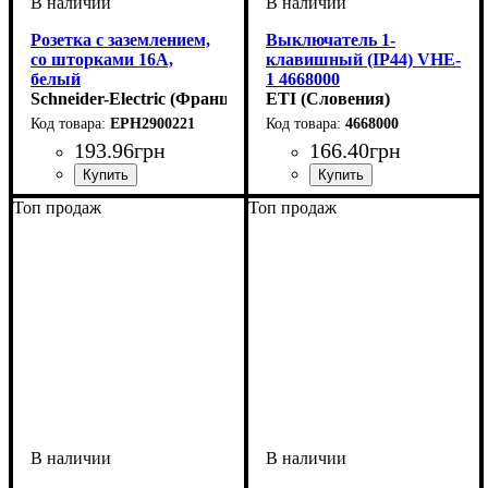
Розетка с заземлением,
Выключатель 1-
со шторками 16A,
клавишный (IP44) VHE-
белый
1 4668000
Schneider-Electric (Франция)
ETI (Словения)
EPH2900221
4668000
193
.
96
грн
166
.
40
грн
Тип электрофурнитуры
Защитная шторка
Серия
Цвет
: Белый
: Asfora
: Cо
:
Тип электрофурнитуры
Способ монтажа
Серия
Цвет
: Белый
: Hermetics
:
:
Топ продаж
Топ продаж
Розетки
шторками
Выключатели
Накладной