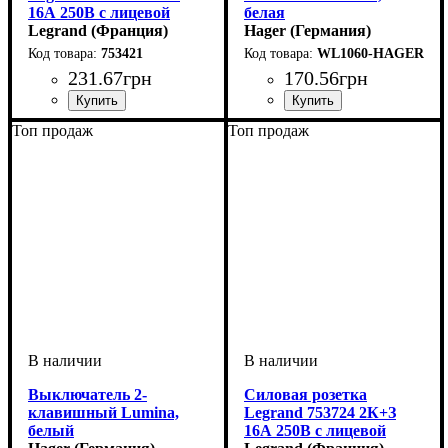
16А 250В с лицевой
белая
панелью Valena LIFE
Legrand (Франция)
Hager (Германия)
безвинтовые зажимы
753421
WL1060-HAGER
Белый
231
.
67
грн
170
.
56
грн
Тип электрофурнитуры
Тип розетки
Серия
Цвет
: Белый
: LIFE
: Силовые
:
Тип электрофурнитуры
Заземление
Серия
Цвет
Номинальный ток
: Белый
: Lumina
: С зазмелением
: 16А
:
Топ продаж
Топ продаж
Розетки
розетки 220 Вольт
Розетки
Выключатель 2-
Силовая розетка
клавишный Lumina,
Legrand 753724 2К+З
белый
16А 250В с лицевой