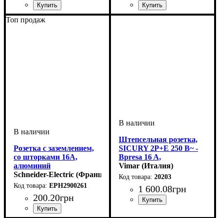
Тип электрофурнитуры
Серия
Цвет
: Белый
: Asfora
:
Тип электрофурнитуры
Серия
Цвет
: Белый
: Hermetics
:
Топ продаж
Розетки
Розетки
Штепсельная розетка,
Розетка с заземлением,
SICURY 2P+E 250 В~ -
со шторками 16A,
Bpresa 16 A,
алюминий
P17/11,итальянский
Vimar (Италия)
Schneider-Electric (Франция)
стандарт
20203
EPH2900261
1 600
.
08
грн
200
.
20
грн
Тип электрофурнитуры
Тип розетки
Серия
Цвет
: Серый
: Eikon
: Силовые
:
Розетки
розетки 220 Вольт
Тип электрофурнитуры
Защитная шторка
Серия
Цвет
: Алюминий
: Asfora
: Cо
: