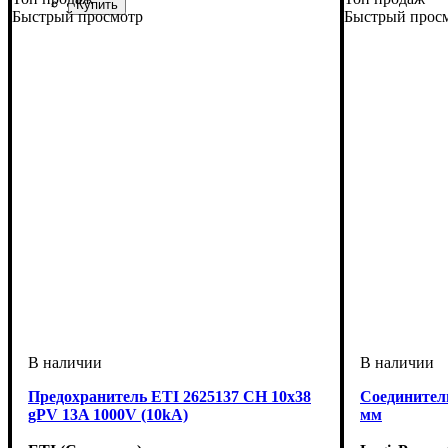
Быстрый просмотр
Быстрый прос
Мощность (кВт)
Наличие цифрового дисплея
: 6
: Да
Предохранитель ETI 2625137 CH 10x38
Соединитель
gPV 13A 1000V (10kA)
мм