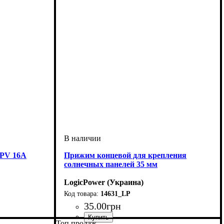
gPV 16A
Прижим концевой для крепления
солнечных панелей 35 мм
LogicPower (Украина)
14631_LP
35
.
00
грн
Топ продаж