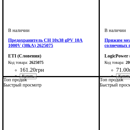
Предохранитель CH 10x38 gPV 10A
Прижим меж
1000V (30kA) 2625075
солнечных 
ETI (Словения)
LogicPower 
2625075
20
161
.
20
грн
71
.
00
Топ продаж
Топ продаж
Устройство
Номинальный ток, А
U номинальное, В
Откл. способность, kA
Характеристика
Габарит
Подключение
Серия
: CH DC
: 10x38
: предохранитель
: Standart
: gPV
: 1000
: 10
: 30
Быстрый просмотр
Быстрый прос