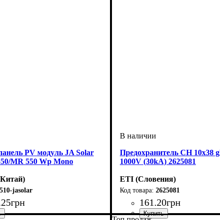
анель PV модуль JA Solar
Предохранитель CH 10x38 
50/MR 550 Wp Mono
1000V (30kA) 2625081
Китай)
ETI (Словения)
510-jasolar
2625081
.
25
грн
161
.
20
грн
Топ продаж