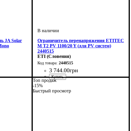
ь JA Solar
Ограничитель перенапряжения ETITEC
Mono
M T2 PV 1100/20 Y (для PV систем)
2440515
ETI (Словения)
2440515
3 744
.
00
грн
Топ продаж
Устройство
Тип
Номинальное напряжение,V
Импульс,kA
Количество модулей
Серия
: PV
: ETITEC
: ограничитель перенапряжения
: 20
: 3
: 1100
-15%
Быстрый просмотр