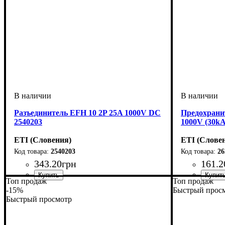
Разъединитель EFH 10 2P 25A 1000V DC
Предохрани
2540203
1000V (30kA
ETI (Словения)
ETI (Слове
2540203
26
343
.
20
грн
161
.
2
Топ продаж
Топ продаж
Устройство
Номинальный ток, А
U номинальное, В
Кол-во полюсов
Габарит
Подключение
Серия
: EFH
: 10x38
: разъединитель
: 25мм.кв.
: 2
: 1000
: 25
Устройство
Номинальны
U номинальн
Откл. спосо
Характерис
Габарит
Подключени
Серия
: CH 
: 10
:
-15%
Быстрый прос
Быстрый просмотр