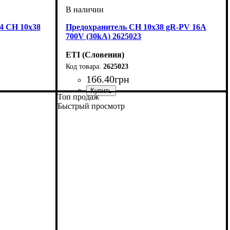
4 CH 10x38
Предохранитель CH 10x38 gR-PV 16A
700V (30kA) 2625023
ETI (Словения)
2625023
166
.
40
грн
Топ продаж
Устройство
Номинальный ток, А
U номинальное, В
Откл. способность, kA
Характеристика
Габарит
Подключение
Серия
: CH DC
: 10x38
: предохранитель
: Standart
: gR-PV
: 700
: 16
: 30
Быстрый просмотр