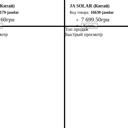
Китай)
JA SOLAR (Китай)
179-jasolar
16630-jasolar
.
60
грн
7 699
.
50
грн
Топ продаж
мотр
Быстрый просмотр