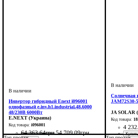
Солнечная п
Инвертор гибридный Enext i096001
JAM72S30-5
однофазный e.inv.h1.industrial.48.6000
48/230В 6000Вт
JA SOLAR (
E.NEXT (Украина)
18
i096001
4 232
64 363
.
64
грн
54 709
.
09
грн
Топ продаж
Топ продаж