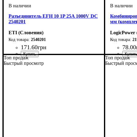
Разъединитель EFH 10 1P 25A 1000V DC
Комбиниров
2540201
мм (компле
ETI (Словения)
LogicPower 
2540201
21
171
.
60
грн
78
.
00
Топ продаж
Топ продаж
Устройство
Номинальный ток, А
U номинальное, В
Кол-во полюсов
Габарит
Подключение
Серия
: EFH
: 10x38
: разъединитель
: 25мм.кв.
: 1
: 1000
: 25
Быстрый просмотр
Быстрый прос