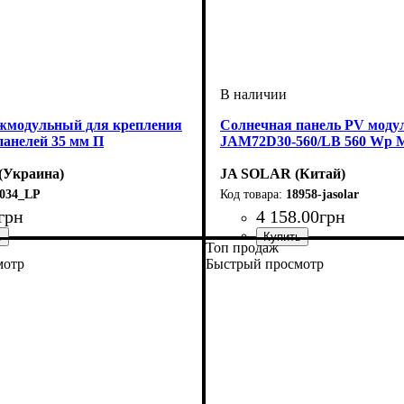
модульный для крепления
Солнечная панель PV модул
панелей 35 мм П
JAM72D30-560/LB 560 Wp 
(Украина)
JA SOLAR (Китай)
034_LP
18958-jasolar
грн
4 158
.
00
грн
Топ продаж
мотр
Быстрый просмотр