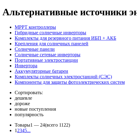
Альтернативные источники э
MPPT контроллеры
Гибридные солнечные инверторы
Комплекты для резервного питания ИБП + АКБ
Крепления для солнечных панелей
Солнечные панели
Солнечные сетевые инверторы
Портативные электростанции
Инвертора
Аккумуляторные батареи
Комплекты солнечных электростанций (СЭС)
Компоненты для защиты фотоэлектрических систем
Сортировать:
дешевле
дороже
новые поступления
популярность
Товары
1 —
24
(всего 1122)
1
2
3
4
5
...