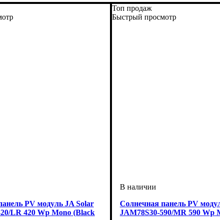
Топ продаж
мотр
Быстрый просмотр
анель PV модуль JA Solar
Солнечная панель PV модул
20/LR 420 Wp Mono (Black
JAM78S30-590/MR 590 Wp 