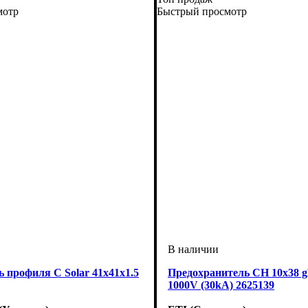
Устройство
Номинальный ток, А
U номинальное, В
Откл. способность, kA
Характеристика
Габарит
Подключение
Серия
: CH DC
: 10x38
: предохранитель
: Standart
: gPV
: 1000
: 16
: 30
мотр
Быстрый просмотр
 профиля С Solar 41х41х1.5
Предохранитель CH 10x38 
1000V (30kA) 2625139