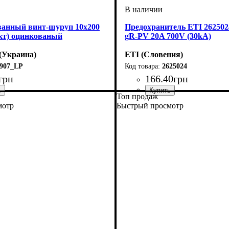
анный винт-шуруп 10х200
Предохранитель ETI 262502
кт) оцинкованый
gR-PV 20A 700V (30kA)
(Украина)
ETI (Словения)
907_LP
2625024
грн
166
.
40
грн
Топ продаж
Устройство
Номинальный ток, А
U номинальное, В
Откл. способность, kA
Характеристика
Габарит
Подключение
Серия
: CH DC
: 10x38
: предохранитель
: Standart
: gR-PV
: 700
: 20
: 30
мотр
Быстрый просмотр