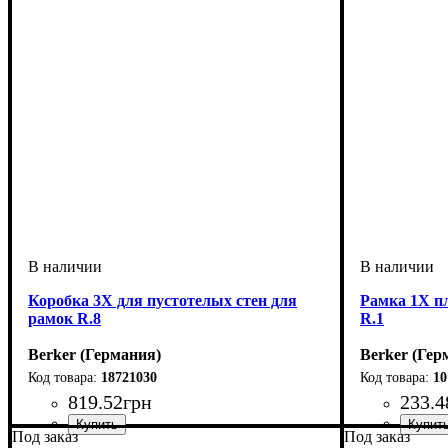
Коробка 3Х для пустотелых стен для
Рамка 1Х пл
рамок R.8
R.1
Berker (Германия)
Berker (Гер
18721030
1
819
.
52
грн
233
.
4
Под заказ
Под заказ
Серия
: R.8
Тип электр
Количество 
Серия
Цвет
: Поляр
: R.1