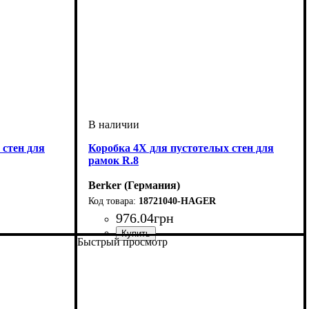
 стен для
Коробка 4Х для пустотелых стен для
рамок R.8
Berker (Германия)
18721040-HAGER
976
.
04
грн
Быстрый просмотр
Серия
: R.8