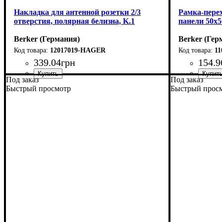
Накладка для антенной розетки 2/3
Рамка-пере
отверстия, полярная белизна, K.1
панели 50х5
Berker (Германия)
Berker (Гер
12017019-HAGER
11
339
.
04
грн
154
.
9
Под заказ
Под заказ
Тип электрофурнитуры
Серия
Цвет
: Полярная белизна
: K.1
: Накладки для
Тип электр
Серия
Цвет
: Поляр
: Q.х
Быстрый просмотр
Быстрый прос
розеток и выключателей