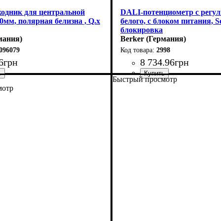
ходник для центральной
DALI-потенциометр с регу
0мм, полярная белизна , Q.х
белого, с блоком питания, So
блокировка
мания)
Berker (Германия)
096079
2998
6
грн
8 734
.
96
грн
Быстрый просмотр
офурнитуры
ная белизна
: Рамки
Тип электрофурнитуры
: Пот
мотр