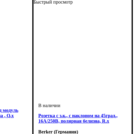
Быстрый просмотр
д модуль
а , Q.х
Розетка с з.к., с наклоном на 45град.,
16А/250В, полярная белизна, R.x
Berker (Германия)