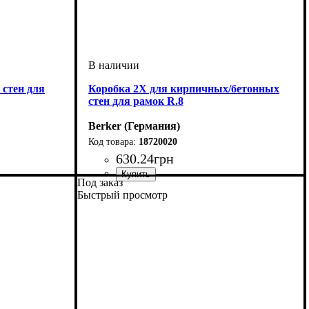
 стен для
Коробка 2Х для кирпичных/бетонных
стен для рамок R.8
Berker (Германия)
18720020
630
.
24
грн
Под заказ
Серия
: R.8
Быстрый просмотр