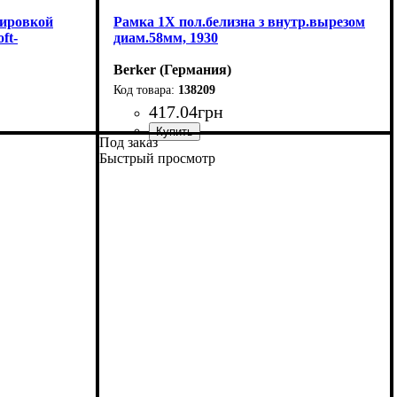
лировкой
Рамка 1Х пол.белизна з внутр.вырезом
ft-
диам.58мм, 1930
Berker (Германия)
138209
417
.
04
грн
Под заказ
енциометр
Тип электрофурнитуры
Количество мест рамок
Серия
Цвет
: Полярная белизна
: 1930
: 1 пост
: Рамки
Быстрый просмотр