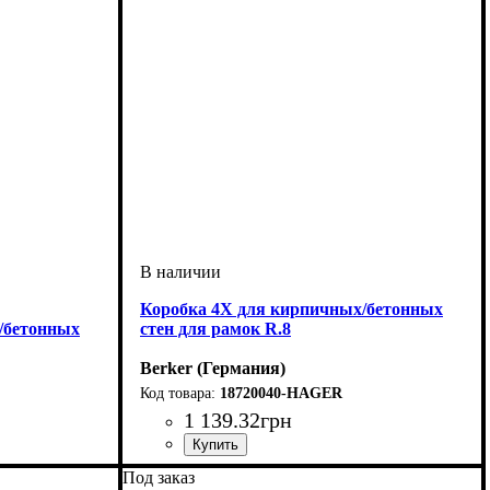
Коробка 4Х для кирпичных/бетонных
/бетонных
стен для рамок R.8
Berker (Германия)
18720040-HAGER
1 139
.
32
грн
Серия
: R.8
Под заказ