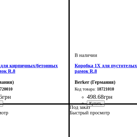
 для кирпичных/бетонных
Коробка 1Х для пустотелых
мок R.8
рамок R.8
мания)
Berker (Германия)
720010
18721010
6
грн
498
.
68
грн
Под заказ
Серия
: R.8
мотр
Быстрый просмотр