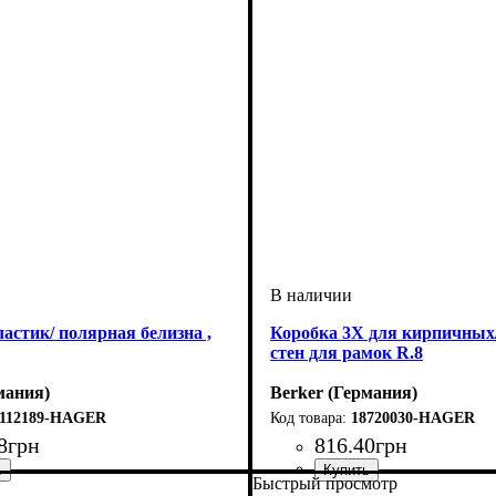
астик/ полярная белизна ,
Коробка 3Х для кирпичных
стен для рамок R.8
мания)
Berker (Германия)
0112189-HAGER
18720030-HAGER
8
грн
816
.
40
грн
Быстрый просмотр
офурнитуры
мест рамок
ная белизна
: 1 пост
: Рамки
Серия
: R.8