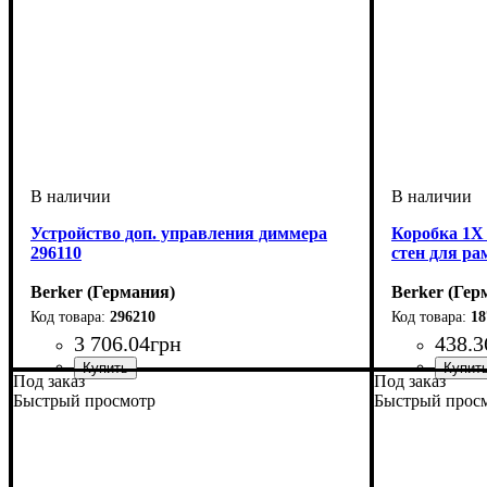
Устройство доп. управления диммера
Коробка 1Х
296110
стен для ра
Berker (Германия)
Berker (Гер
296210
18
3 706
.
04
грн
438
.
3
Под заказ
Под заказ
Серия
: R.8
Быстрый просмотр
Быстрый прос