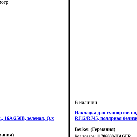
мотр
Накладка для суппортов по
к., 16А/250В, зеленая, Q.х
RJ12/RJ45, полярная белизн
Berker (Германия)
мания)
11706089-HAGER