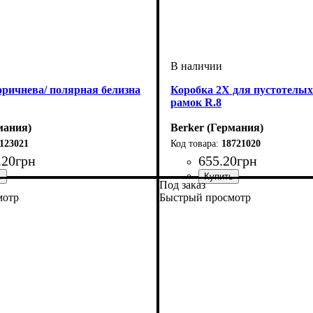
оричнева/ полярная белизна
Коробка 2Х для пустотелых
рамок R.8
мания)
Berker (Германия)
123021
18721020
.
20
грн
655
.
20
грн
Под заказ
офурнитуры
мест рамок
невый/ Полярная белизна
: 2 поста
: Рамки
Серия
: R.8
мотр
Быстрый просмотр