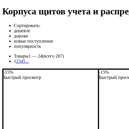
Корпуса щитов учета и распр
Сортировать:
дешевле
дороже
новые поступления
популярность
Товары
1 —
24
(всего 207)
1
2
3
4
5
...
-15%
-15%
Быстрый просмотр
Быстрый прос