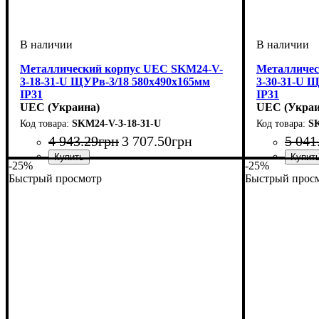
Металлический корпус UEC SKM24-V-
Металличес
3-18-31-U ЩУРв-3/18 580х490х165мм
3-30-31-U 
IP31
IP31
UEC (Украина)
UEC (Украи
SKM24-V-3-18-31-U
SK
4 943
.
29
грн
3 707
.
50
грн
5 041
-25%
-25%
Тип изделия
Монтаж
Материал
Количество модулей
Дверца
Высота
Ширина
Глубина
Пылевлагозащита
: непрозрачная
: 580
: внутренний
: 165
: 490
: металл
: щит
: IP31
: 18
Тип изделия
Монтаж
Материал
Количество 
Дверца
Высота
Ширина
Глубина
Пылевлагоз
: неп
: 550
: вн
: 16
: 50
: 
Быстрый просмотр
Быстрый прос