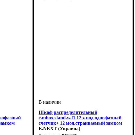
Шкаф распределительный
однофазный
e.mbox.stand.w.f1.12.z под однофазный
 замком
счетчик+ 12 мод.страиваемый замком
E.NEXT (Украина)