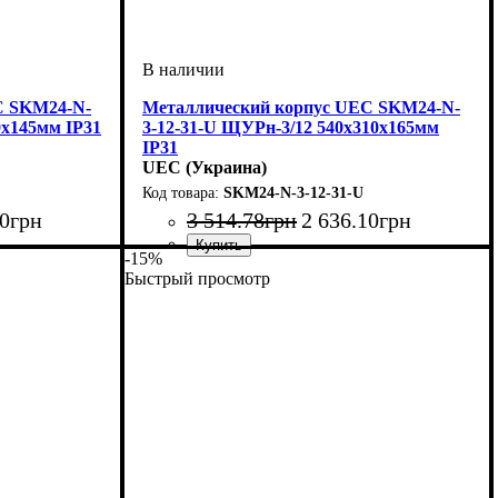
C SKM24-N-
Металлический корпус UEC SKM24-N-
0х145мм IP31
3-12-31-U ЩУРн-3/12 540х310х165мм
IP31
UEC (Украина)
SKM24-N-3-12-31-U
0
грн
3 514
.
78
грн
2 636
.
10
грн
-15%
Тип изделия
Монтаж
Материал
Количество модулей
Дверца
Высота
Ширина
Глубина
Пылевлагозащита
: непрозрачная
: 540
: наружный
: 165
: 310
: металл
: щит
: IP31
: 12
Быстрый просмотр