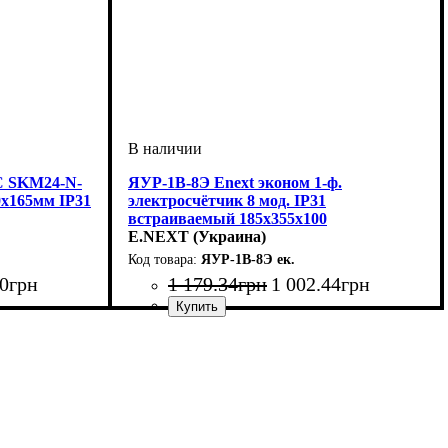
C SKM24-N-
ЯУР-1В-8Э Enext эконом 1-ф.
0х165мм IP31
электросчётчик 8 мод. IP31
встраиваемый 185x355x100
E.NEXT (Украина)
ЯУР-1В-8Э ек.
0
грн
1 179
.
34
грн
1 002
.
44
грн
Тип изделия
Монтаж
Материал
Количество модулей
Дверца
Высота
Ширина
Глубина
Пылевлагозащита
: прозрачная
: 355
: внутренний
: 100
: 185
: металл
: щит
: IP31
: 8