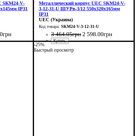
C SKM24-V-
Металлический корпус UEC SKM24-V-
0х145мм IP31
3-12-31-U ЩУРв-3/12 550х320х165мм
IP31
UEC (Украина)
SKM24-V-3-12-31-U
0
грн
3 464
.
05
грн
2 598
.
00
грн
-25%
Тип изделия
Монтаж
Материал
Количество модулей
Дверца
Высота
Ширина
Глубина
Пылевлагозащита
: непрозрачная
: 550
: внутренний
: 165
: 320
: металл
: щит
: IP31
: 12
Быстрый просмотр