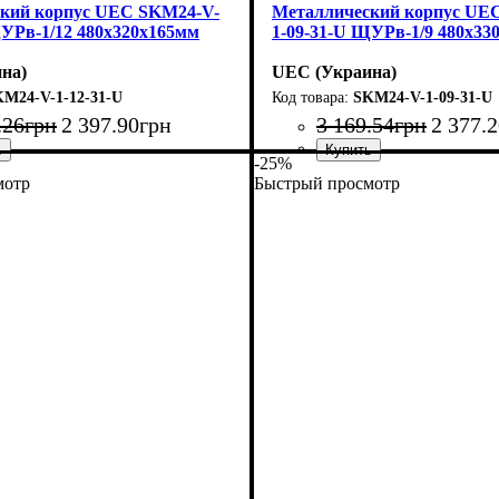
кий корпус UEC SKM24-V-
Металлический корпус UE
ЩУРв-1/12 480х320х165мм
1-09-31-U ЩУРв-1/9 480х33
на)
UEC (Украина)
M24-V-1-12-31-U
SKM24-V-1-09-31-U
.
26
грн
2 397
.
90
грн
3 169
.
54
грн
2 377
.
2
-25%
модулей
ащита
розрачная
утренний
5
0
металл
: щит
: IP31
: 12
Тип изделия
Монтаж
Материал
Количество модулей
Дверца
Высота
Ширина
Глубина
Пылевлагозащита
: непрозрачная
: 480
: внутренний
: 145
: 330
: металл
: щит
: IP31
: 9
мотр
Быстрый просмотр