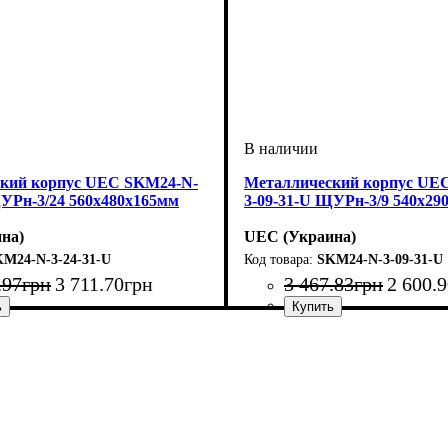
кий корпус UEC SKM24-N-
Металлический корпус UE
ЩУРн-3/24 560х480х165мм
3-09-31-U ЩУРн-3/9 540х29
на)
UEC (Украина)
M24-N-3-24-31-U
SKM24-N-3-09-31-U
.
97
грн
3 711
.
70
грн
3 467
.
83
грн
2 600
.
9
модулей
ащита
розрачная
ружный
5
0
металл
: щит
: IP31
: 24
Тип изделия
Монтаж
Материал
Количество модулей
Дверца
Высота
Ширина
Глубина
Пылевлагозащита
: непрозрачная
: 540
: наружный
: 165
: 290
: металл
: щит
: IP31
: 9