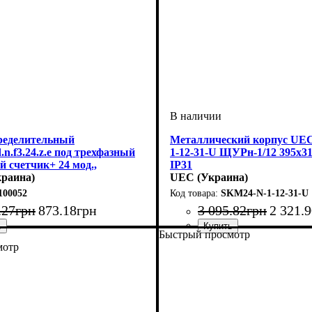
ределительный
Металлический корпус UE
.n.f3.24.z.е под трехфазный
1-12-31-U ЩУРн-1/12 395х3
 счетчик+ 24 мод.,
IP31
замком.
раина)
UEC (Украина)
100052
SKM24-N-1-12-31-U
.
27
грн
873
.
18
грн
3 095
.
82
грн
2 321
.
9
Быстрый просмотр
наполнение
модулей
ащита
розрачная
ружный
0
0
металл
: щит
: IP30
: 24
: для установки
Тип изделия
Монтаж
Материал
Количество модулей
Дверца
Высота
Ширина
Глубина
Пылевлагозащита
: непрозрачная
: 395
: наружный
: 165
: 310
: металл
: щит
: IP31
: 12
мотр