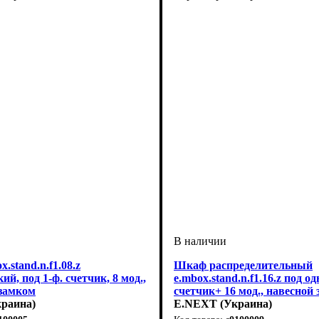
.stand.n.f1.08.z
Шкаф распределительный
й, под 1-ф. счетчик, 8 мод.,
e.mbox.stand.n.f1.16.z под 
 замком
счетчик+ 16 мод., навесной
раина)
E.NEXT (Украина)