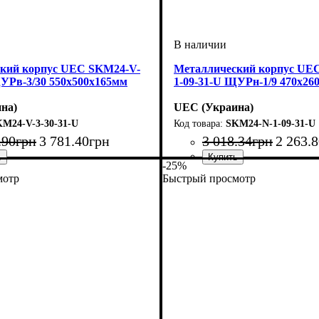
кий корпус UEC SKM24-V-
Металлический корпус UE
ЩУРв-3/30 550х500х165мм
1-09-31-U ЩУРн-1/9 470х26
на)
UEC (Украина)
M24-V-3-30-31-U
SKM24-N-1-09-31-U
.
90
грн
3 781
.
40
грн
3 018
.
34
грн
2 263
.
8
-25%
модулей
ащита
розрачная
утренний
5
0
металл
: щит
: IP31
: 30
Тип изделия
Монтаж
Материал
Количество модулей
Дверца
Высота
Ширина
Глубина
Пылевлагозащита
: непрозрачная
: 470
: наружный
: 145
: 260
: металл
: щит
: IP31
: 9
мотр
Быстрый просмотр