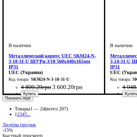
Металлический корпус UEC SKM24-N-
Металличес
3-18-31-U ЩУРн-3/18 560х440х165мм
3-24-31-U 
IP31
IP31
UEC (Украина)
UEC (Украи
SKM24-N-3-18-31-U
SK
4 800
.
29
грн
3 600
.
20
грн
4 948
Показать еще
Тип изделия
Монтаж
Материал
Количество модулей
Дверца
Высота
Ширина
Глубина
Пылевлагозащита
: непрозрачная
: 560
: наружный
: 165
: 440
: металл
: щит
: IP31
: 18
Тип изделия
Монтаж
Материал
Количество 
Дверца
Высота
Ширина
Глубина
Пылевлагоз
: неп
: 560
: на
: 16
: 48
: 
Товары
1 —
24
(всего 207)
1
2
3
4
5
...
Лидеры продаж
-15%
Быстрый просмотр