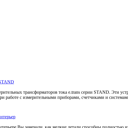
и STAND
рительных трансформаторов тока e.trans серии STAND. Эти устр
при работе с измерительными приборами, счетчиками и система
интерьер
нтерьере Вы замечали, как мелкие детали способны полностью и