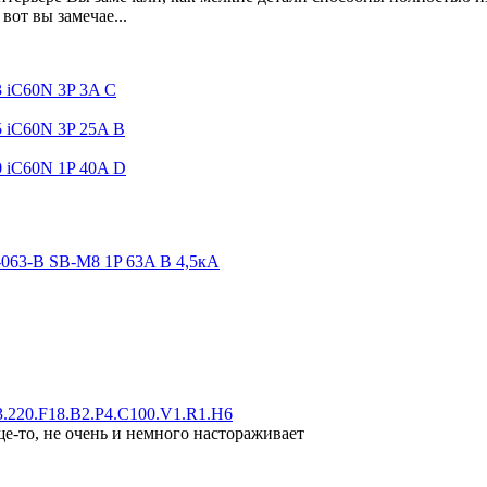
вот вы замечае...
3 iC60N 3P 3A C
5 iC60N 3P 25A B
0 iC60N 1P 40A D
063-B SB-M8 1P 63A B 4,5кA
.220.F18.B2.P4.C100.V1.R1.H6
ще-то, не очень и немного настораживает