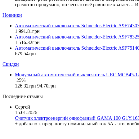
Entes (Турция)
грамотно продумано, но чего-то всё равно не хватает… И 
EON (Таиланд)
Новинки
ETI (Словения)
ETREL (Словения)
Автоматический выключатель Schneider-Electric A9F7430
Evrosvet (Украина)
1 991
.
81
грн
Автоматический выключатель Schneider-Electric A9F7832
Extherm (Германия)
1 516
.
32
грн
F&F (Польша)
Автоматический выключатель Schneider-Electric A9F7514
FRER (Италия)
679
.
54
грн
FS (Украина)
Скидки
Galkat (Украина)
GAMA (Украина)
Модульный автоматический выключатель UEC MCB45-1-
GENERICA (Китай)
-25%
Gewiss (Италия)
126
.
32
грн
94
.
70
грн
Ginlong Solis (Китай)
Последние отзывы
GreenVision (Китай)
Hager (Германия)
Сергей
15.01.2026
Haupa (Германия)
Счетчик электроэнергий однофазный GAMA 100 G1Y.163
HD Hyundai Electric (Корея)
+ добавлю к пред. посту номинальный ток 5А - это, вооб
Hemstedt (Германия)
Horoz Electric (Турция)