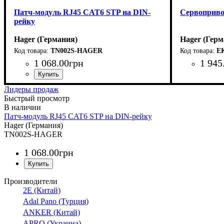
Патч-модуль RJ45 CAT6 STP на DIN-
Сервоприво
рейку
Hager (Германия)
Hager (Герм
TN002S-HAGER
E
1 068
.
00
грн
1 945
Лидеры продаж
Быстрый просмотр
Патч-модуль RJ45 CAT6 STP на DIN-рейку
Hager (Германия)
TN002S-HAGER
1 068
.
00
грн
Производители
2E (Китай)
Adal Pano (Турция)
ANKER (Китай)
APRO (Украина)