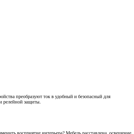
ойства преобразуют ток в удобный и безопасный для
ми релейной защиты.
зменить восприятие интерьера? Мебель расставлена, освещение