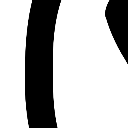
Запорожский завод цветных металлов (ЗЗЦМ)
Каблекс Одесса
Мегомметр (Украина)
Новатек-Электро (Украина)
Одескабель Одесский кабельный завод
Промфактор
Термофит
Укрэнерго-Альянс (Украина)