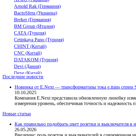
Arnold Rak (Германия)
BactoSfera (Украина)
Berker (Германия)
BM Group (Италия)
CATA (Турция)
Cetinkaya Pano (Турция)
CHINT (Китай)
CNC (Китай)
DATAKOM (Турция)
Devi (Дания)
Deye (Китай)
Последние новости
DigiTop (Украина)
DKC (Украина)
Новинка от E.Next — трансформаторы тока e.trans сери
10.10.2025
Dyness (Китай)
Компания E.Next представила обновленную линейку изме
E.NEXT (Украина)
измерения уровень, обеспечивая точность и надежность 
EAE Electric
Eastron (Китай)
Новые статьи
Eaton (США)
Как правильно подобрать цвет розетки и выключателя в 
ElectrO (Украина)
26.05.2026
Eleks (Украина)
Введение: роль розеток и выключателей в современном и