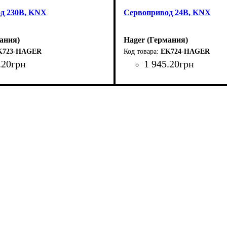
д 230В, KNX
Сервопривод 24В, KNX
ания)
Hager (Германия)
K723-HAGER
EK724-HAGER
.
20
грн
1 945
.
20
грн