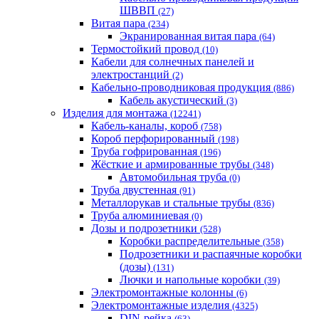
ШВВП
(27)
Витая пара
(234)
Экранированная витая пара
(64)
Термостойкий провод
(10)
Кабели для солнечных панелей и
электростанций
(2)
Кабельно-проводниковая продукция
(886)
Кабель акустический
(3)
Изделия для монтажа
(12241)
Кабель-каналы, короб
(758)
Короб перфорированный
(198)
Труба гофрированная
(196)
Жёсткие и армированные трубы
(348)
Автомобильная труба
(0)
Труба двустенная
(91)
Металлорукав и стальные трубы
(836)
Труба алюминиевая
(0)
Дозы и подрозетники
(528)
Коробки распределительные
(358)
Подрозетники и распаячные коробки
(дозы)
(131)
Лючки и напольные коробки
(39)
Электромонтажные колонны
(6)
Электромонтажные изделия
(4325)
DIN-рейка
(63)