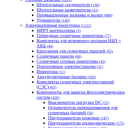
Штепсельные соединители
(138)
Штепсельные разветвители
(31)
Промышленные разъемы и вилки
(968)
Удлинители
(146)
Альтернативная энергетика
(1122)
MPPT контроллеры
(3)
Гибридные солнечные инверторы
(77)
Комплекты для резервного питания ИБП +
АКБ
(40)
Крепления для солнечных панелей
(65)
Солнечные панели
(66)
Солнечные сетевые инверторы
(43)
Портативные электростанции
(31)
Инвертора
(11)
Аккумуляторные батареи
(293)
Комплекты солнечных электростанций
(СЭС)
(65)
Компоненты для защиты фотоэлектрических
систем
(428)
Выключатели нагрузки DC
(21)
Ограничитель перенапряжения для
солнечных батарей
(36)
Предохранители ножевые
(187)
Предохранители цилиндрические
(175)