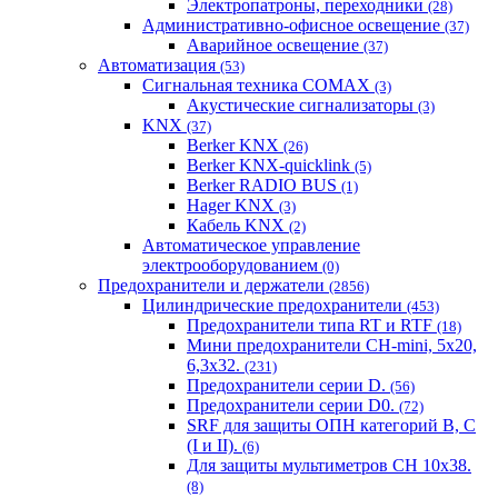
Электропатроны, переходники
(28)
Административно-офисное освещение
(37)
Аварийное освещение
(37)
Автоматизация
(53)
Сигнальная техника COMAX
(3)
Акустические сигнализаторы
(3)
KNX
(37)
Berker KNX
(26)
Berker KNX-quicklink
(5)
Berker RADIO BUS
(1)
Hager KNX
(3)
Кабель KNX
(2)
Автоматическое управление
электрооборудованием
(0)
Предохранители и держатели
(2856)
Цилиндрические предохранители
(453)
Предохранители типа RT и RTF
(18)
Мини предохранители CH-mini, 5x20,
6,3x32.
(231)
Предохранители серии D.
(56)
Предохранители серии D0.
(72)
SRF для защиты ОПН категорий B, C
(I и II).
(6)
Для защиты мультиметров CH 10х38.
(8)