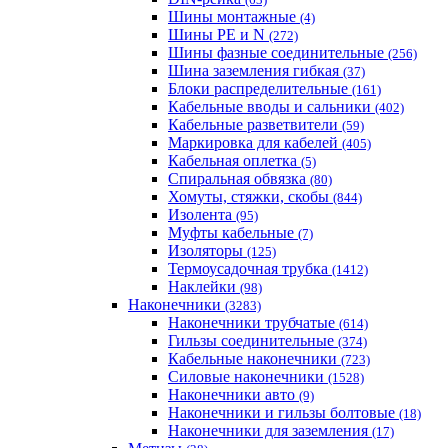
Шины монтажные
(4)
Шины PE и N
(272)
Шины фазные соединительные
(256)
Шина заземления гибкая
(37)
Блоки распределительные
(161)
Кабельные вводы и сальники
(402)
Кабельные разветвители
(59)
Маркировка для кабелей
(405)
Кабельная оплетка
(5)
Спиральная обвязка
(80)
Хомуты, стяжки, скобы
(844)
Изолента
(95)
Муфты кабельные
(7)
Изоляторы
(125)
Термоусадочная трубка
(1412)
Наклейки
(98)
Наконечники
(3283)
Наконечники трубчатые
(614)
Гильзы соединительные
(374)
Кабельные наконечники
(723)
Силовые наконечники
(1528)
Наконечники авто
(9)
Наконечники и гильзы болтовые
(18)
Наконечники для заземления
(17)