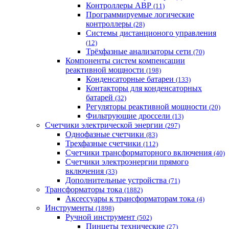
Контроллеры АВР
(11)
Программируемые логические
контроллеры
(28)
Системы дистанционого управления
(12)
Трёхфазные анализаторы сети
(70)
Компоненты систем компенсации
реактивной мощности
(198)
Конденсаторные батареи
(133)
Контакторы для конденсаторных
батарей
(32)
Регуляторы реактивной мощности
(20)
Фильтрующие дроссели
(13)
Счетчики электрической энергии
(297)
Однофазные счетчики
(83)
Трехфазные счетчики
(112)
Счетчики трансформаторного включения
(40)
Счетчики электроэнергии прямого
включения
(33)
Дополнительные устройства
(71)
Трансформаторы тока
(1882)
Аксессуары к трансформаторам тока
(4)
Инструменты
(1898)
Ручной инструмент
(502)
Пинцеты технические
(27)