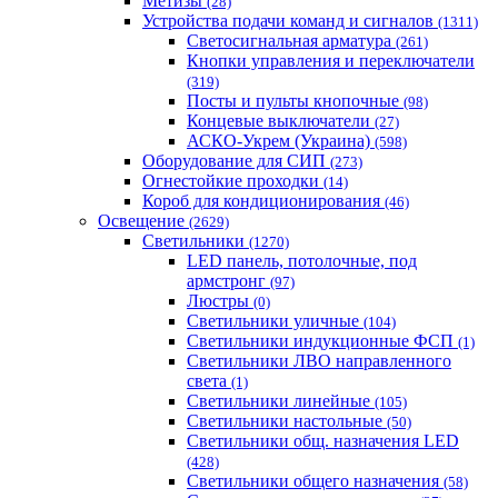
Метизы
(28)
Устройства подачи команд и сигналов
(1311)
Светосигнальная арматура
(261)
Кнопки управления и переключатели
(319)
Посты и пульты кнопочные
(98)
Концевые выключатели
(27)
АСКО-Укрем (Украина)
(598)
Оборудование для СИП
(273)
Огнестойкие проходки
(14)
Короб для кондиционирования
(46)
Освещение
(2629)
Светильники
(1270)
LED панель, потолочные, под
армстронг
(97)
Люстры
(0)
Светильники уличные
(104)
Светильники индукционные ФСП
(1)
Светильники ЛВО направленного
света
(1)
Светильники линейные
(105)
Светильники настольные
(50)
Светильники общ. назначения LED
(428)
Светильники общего назначения
(58)