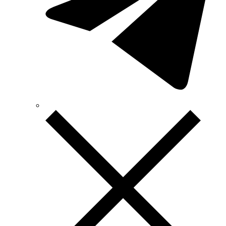
Technosystems (Украина)
TEKPAN (Турция)
TeleTec (Украина)
TEM (Словения)
Tense (Турция)
Terneo (Украина)
Testboy (Германия)
UEC (Украина)
UEK (Украина)
Vargo (Украина)
Vector VS
Vimar (Италия)
Volter (Украина)
Volterm (Украина)
Wago (Германия)
Wallbox (Испания)
WURTH (Германия)
Zubr (Украина)
АС Привод (Украина)
АСКО-УКРЕМ (Украина)
Билмакс