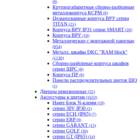
(0)
Крупногабаритные сборно-разборные
металлокорпуса КСРМ
(0)
Цельносварные корпуса ВРУ серии
TITAN
(21)
Корпуса ВРУ IP31 серии SMART
(26)
Корпуса ВРУ
(10)
Металлические с монтажной панелью
(954)
Металл. шкафы DKC "RAM block"
(1130)
Сборно-разборные корпуса шкафов
серии ШРС
(0)
Корпуса ПР
(6)
Панели распределительных щитов ЩО
(1)
Дверцы ревизионные
(52)
Аксессуары к щитам
(1633)
Hager Блок N-клемм
(19)
серии 30V IP30
(2)
серии ECH (IP65)
(7)
серии ERP
(9)
серии GARANT
(15)
серии GOLF
(50)
серии GT (IP65)
(14)