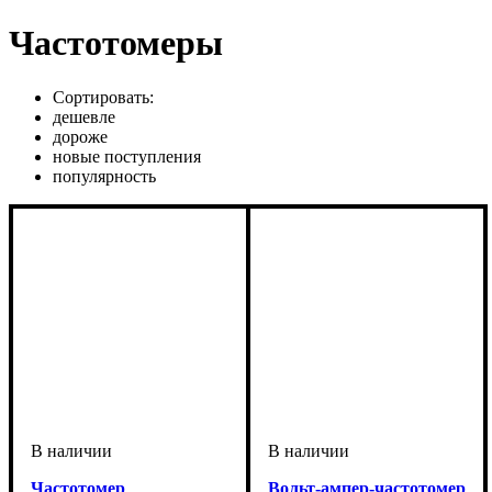
Частотомеры
Сортировать:
дешевле
дороже
новые поступления
популярность
Частотомер
Вольт-ампер-частотомер