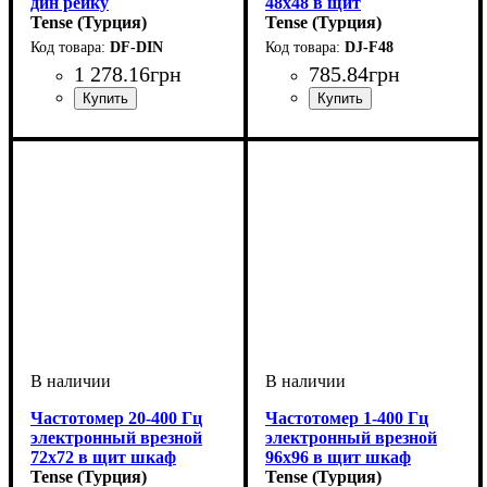
дин рейку
48x48 в щит
Tense (Турция)
Tense (Турция)
DF-DIN
DJ-F48
1 278
.
16
грн
785
.
84
грн
Частотомер 20-400 Гц
Частотомер 1-400 Гц
электронный врезной
электронный врезной
72х72 в щит шкаф
96х96 в щит шкаф
кабинет
Tense (Турция)
Tense (Турция)