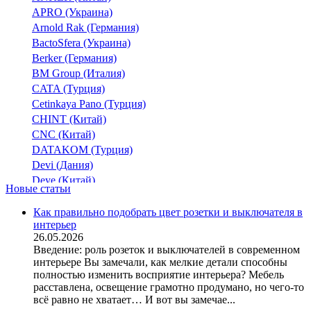
APRO (Украина)
Arnold Rak (Германия)
BactoSfera (Украина)
Berker (Германия)
BM Group (Италия)
CATA (Турция)
Cetinkaya Pano (Турция)
CHINT (Китай)
CNC (Китай)
DATAKOM (Турция)
Devi (Дания)
Deye (Китай)
Новые статьи
DigiTop (Украина)
DKC (Украина)
Как правильно подобрать цвет розетки и выключателя в
интерьер
Dyness (Китай)
26.05.2026
E.NEXT (Украина)
Введение: роль розеток и выключателей в современном
EAE Electric
интерьере Вы замечали, как мелкие детали способны
Eastron (Китай)
полностью изменить восприятие интерьера? Мебель
Eaton (США)
расставлена, освещение грамотно продумано, но чего-то
всё равно не хватает… И вот вы замечае...
ElectrO (Украина)