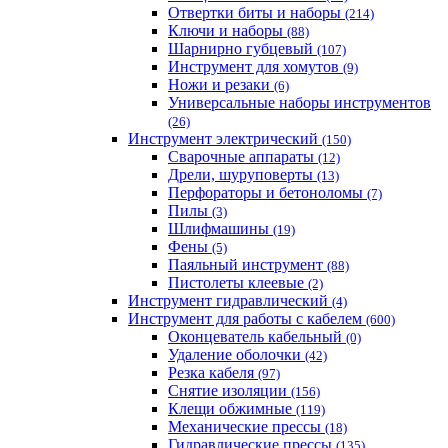
Отвертки биты и наборы
(214)
Ключи и наборы
(88)
Шарнирно губцевый
(107)
Инструмент для хомутов
(9)
Ножи и резаки
(6)
Универсальные наборы инструментов
(26)
Инструмент электрический
(150)
Сварочные аппараты
(12)
Дрели, шуруповерты
(13)
Перфораторы и бетоноломы
(7)
Пилы
(3)
Шлифмашины
(19)
Фены
(5)
Паяльный инструмент
(88)
Пистолеты клеевые
(2)
Инструмент гидравлический
(4)
Инструмент для работы с кабелем
(600)
Оконцеватель кабельный
(0)
Удаление оболочки
(42)
Резка кабеля
(97)
Снятие изоляции
(156)
Клещи обжимные
(119)
Механические прессы
(18)
Гидравлические прессы
(135)