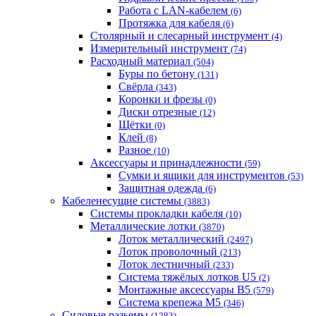
Работа с LAN-кабелем
(6)
Протяжка для кабеля
(6)
Столярный и слесарный инструмент
(4)
Измерительный инструмент
(74)
Расходный материал
(504)
Буры по бетону
(131)
Свёрла
(343)
Коронки и фрезы
(0)
Диски отрезные
(12)
Щётки
(0)
Клей
(8)
Разное
(10)
Аксессуары и принадлежности
(59)
Cумки и ящики для инструментов
(53)
Защитная одежда
(6)
Кабеленесущие системы
(3883)
Системы прокладки кабеля
(10)
Металлические лотки
(3870)
Лоток металлический
(2497)
Лоток проволочный
(213)
Лоток лестничный
(233)
Система тяжёлых лотков U5
(2)
Монтажные аксессуары B5
(579)
Система крепежа M5
(346)
Силовые разьемы
(1283)