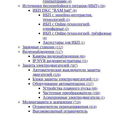
генераторами
(4)
Источники бесперебойного питания (ИБП)
(38)
ИБП DKC "RAM batt"
(8)
ИБП с линейно-интерактив.
технологией
(1)
ИБП с Online-технологией,
однофазные
(2)
ИБП с Online-технологией, трёхфазные
(4)
Аксессуары для ИБП
(1)
Зарядные станции
(112)
Видеонаблюдение
(117)
Камеры видеонаблюдения
(86)
IP NVR видеорегистраторы
(31)
Защита электродвигателей
(587)
Автоматические выключатели защиты
двигателей
(326)
Блоки защиты электродвигателей
(11)
Оборудование автоматизации
(237)
Устройства плавного пуска
(68)
Частотные преобразователи
(168)
Асинхронные электродвигатели
(1)
Молниезащита и заземление
(719)
Ограничители перенапряжения
(414)
Высоковольтный ограничитель