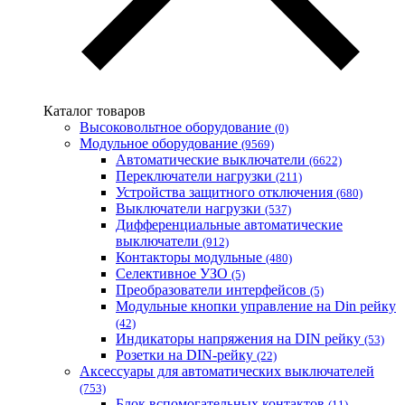
Запорожский завод цветных металлов (ЗЗЦМ)
Каблекс Одесса
Мегомметр (Украина)
Новатек-Электро (Украина)
Одескабель Одесский кабельный завод
Каталог товаров
Промфактор
Высоковольтное оборудование
(0)
Термофит
Модульное оборудование
(9569)
Укрэнерго-Альянс (Украина)
Автоматические выключатели
(6622)
Переключатели нагрузки
(211)
Устройства защитного отключения
(680)
Выключатели нагрузки
(537)
Дифференциальные автоматические
выключатели
(912)
Контакторы модульные
(480)
Селективное УЗО
(5)
Преобразователи интерфейсов
(5)
Модульные кнопки управление на Din рейку
(42)
Индикаторы напряжения на DIN рейку
(53)
Розетки на DIN-рейку
(22)
Аксессуары для автоматических выключателей
(753)
Блок вспомогательных контактов
(11)