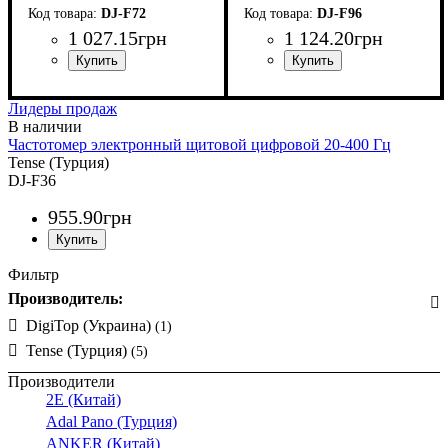
DJ-F72
DJ-F96
1 027
.
15
грн
1 124
.
20
грн
Лидеры продаж
Частотомер электронный щитовой цифровой 20-400 Гц
Tense (Турция)
DJ-F36
955
.
90
грн
Фильтр
Производитель:
DigiTop (Украина)
(1)
Tense (Турция)
(5)
Производители
2E (Китай)
Adal Pano (Турция)
ANKER (Китай)