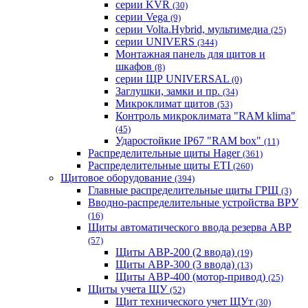
серии KVR
(30)
серии Vega
(9)
серии Volta.Hybrid, мультимедиа
(25)
серии UNIVERS
(344)
Монтажная панель для щитов и
шкафов
(8)
серии ЩР UNIVERSAL
(0)
Заглушки, замки и пр.
(34)
Микроклимат щитов
(53)
Контроль микроклимата "RAM klima"
(45)
Ударостойкие IP67 "RAM box"
(11)
Распределительные щиты Hager
(361)
Распределительные щиты ETI
(260)
Щитовое оборудование
(394)
Главные распределительные щиты ГРЩ
(3)
Вводно-распределительные устройства ВРУ
(16)
Щиты автоматического ввода резерва АВР
(57)
Щиты АВР-200 (2 ввода)
(19)
Щиты АВР-300 (3 ввода)
(13)
Щиты АВР-400 (мотор-привод)
(25)
Щиты учета ЩУ
(52)
Щит технического учет ЩУт
(30)