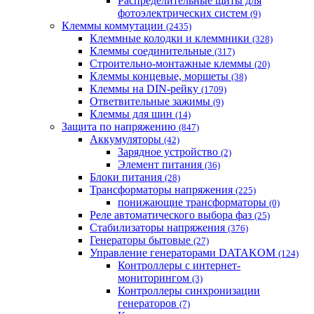
Распределительные щиты для
фотоэлектрических систем
(9)
Клеммы коммутации
(2435)
Клеммные колодки и клеммники
(328)
Клеммы соединительные
(317)
Строительно-монтажные клеммы
(20)
Клеммы концевые, моршеты
(38)
Клеммы на DIN-рейку
(1709)
Ответвительные зажимы
(9)
Клеммы для шин
(14)
Защита по напряжению
(847)
Аккумуляторы
(42)
Зарядное устройство
(2)
Элемент питания
(36)
Блоки питания
(28)
Трансформаторы напряжения
(225)
понижающие трансформаторы
(0)
Реле автоматического выбора фаз
(25)
Стабилизаторы напряжения
(376)
Генераторы бытовые
(27)
Управление генераторами DATAKOM
(124)
Контроллеры с интернет-
мониторингом
(3)
Контроллеры синхронизации
генераторов
(7)