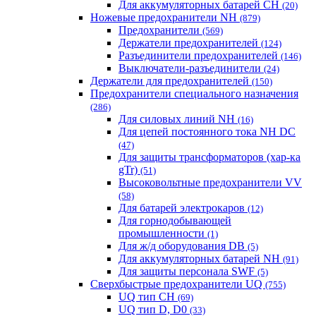
Для аккумуляторных батарей CH
(20)
Ножевые предохранители NH
(879)
Предохранители
(569)
Держатели предохранителей
(124)
Разъединители предохранителей
(146)
Выключатели-разъединители
(24)
Держатели для предохранителей
(150)
Предохранители специального назначения
(286)
Для силовых линий NH
(16)
Для цепей постоянного тока NH DC
(47)
Для защиты трансформаторов (хар-ка
gTr)
(51)
Высоковольтные предохранители VV
(58)
Для батарей электрокаров
(12)
Для горнодобывающей
промышленности
(1)
Для ж/д оборудования DB
(5)
Для аккумуляторных батарей NH
(91)
Для защиты персонала SWF
(5)
Сверхбыстрые предохранители UQ
(755)
UQ тип CH
(69)
UQ тип D, D0
(33)