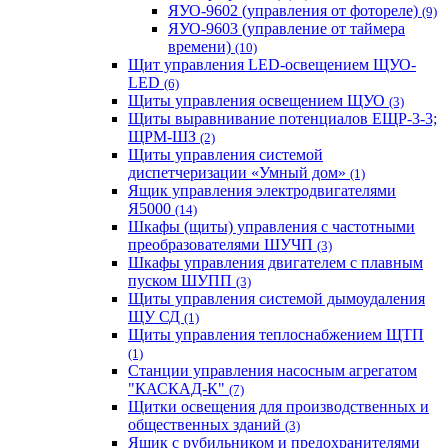
ЯУО-9602 (управления от фотореле)
(9)
ЯУО-9603 (управление от таймера
времени)
(10)
Щит управления LED-освещением ЩУО-
LED
(6)
Щиты управления освещением ЩУО
(3)
Щиты выравнивание потенциалов ЕЩР-3-3;
ЩРМ-ШЗ
(2)
Щиты управления системой
диспетчеризации «Умный дом»
(1)
Ящик управления электродвигателями
Я5000
(14)
Шкафы (щиты) управления с частотными
преобразователями ШУЧП
(3)
Шкафы управления двигателем с плавным
пуском ШУПП
(3)
Щиты управления системой дымоудаления
ЩУ СД
(1)
Щиты управления теплоснабжением ЩТП
(1)
Станции управления насосным агрегатом
"КАСКАД-К"
(7)
Щитки освещения для производственных и
общественных зданий
(3)
Ящик с рубильником и предохранителями