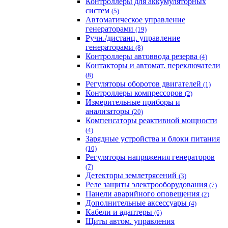
Контроллеры для аккумуляторных
систем
(5)
Автоматическое управление
генераторами
(19)
Ручн./дистанц. управление
генераторами
(8)
Контроллеры автоввода резерва
(4)
Контакторы и автомат. переключатели
(8)
Регуляторы оборотов двигателей
(1)
Контроллеры компрессоров
(2)
Измерительные приборы и
анализаторы
(20)
Компенсаторы реактивной мощности
(4)
Зарядные устройства и блоки питания
(10)
Регуляторы напряжения генераторов
(7)
Детекторы землетрясений
(3)
Реле защиты электрооборудования
(7)
Панели аварийного оповещения
(2)
Дополнительные аксессуары
(4)
Кабели и адаптеры
(6)
Щиты автом. управления