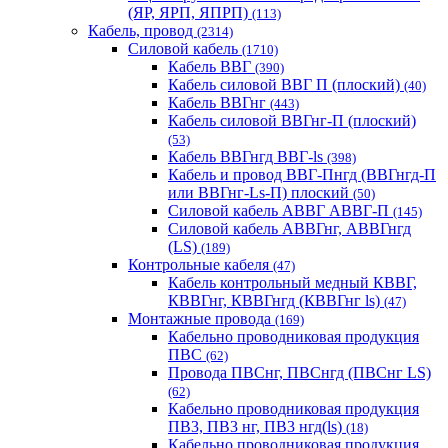
(ЯР, ЯРП, ЯПРП)
(113)
Кабель, провод
(2314)
Силовой кабель
(1710)
Кабель ВВГ
(390)
Кабель силовой ВВГ П (плоский)
(40)
Кабель ВВГнг
(443)
Кабель силовой ВВГнг-П (плоский)
(53)
Кабель ВВГнгд ВВГ-ls
(398)
Кабель и провод ВВГ-Пнгд (ВВГнгд-П
или ВВГнг-Ls-П) плоский
(50)
Силовой кабель АВВГ АВВГ-П
(145)
Силовой кабель АВВГнг, АВВГнгд
(LS)
(189)
Контрольные кабеля
(47)
Кабель контрольный медный КВВГ,
КВВГнг, КВВГнгд (КВВГнг ls)
(47)
Монтажные провода
(169)
Кабельно проводниковая продукция
ПВС
(62)
Провода ПВСнг, ПВСнгд (ПВСнг LS)
(62)
Кабельно проводниковая продукция
ПВ3, ПВ3 нг, ПВ3 нгд(ls)
(18)
Кабельно проводниковая продукция