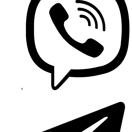
OZKA (Украина)
Phoenix Contact (Германия)
Plank Electrotechnic (Украина)
Pro'sKit (Тайвань)
PYLONTECH (Китай)
Radpol (Польша)
Raut (Украина)
Reliance (Украина)
REM POWER (Словения)
Schneider-Electric (Франция)
Selec (Индия)
SEZ (Словакия)
Siemens (Германия)
Smart-MAIC
Socomec (Франция)
SOFAR (Китай)
Sungrow (Китай)
TAB (Словения)
Takel (Украина)
Technoelectric (Италия)