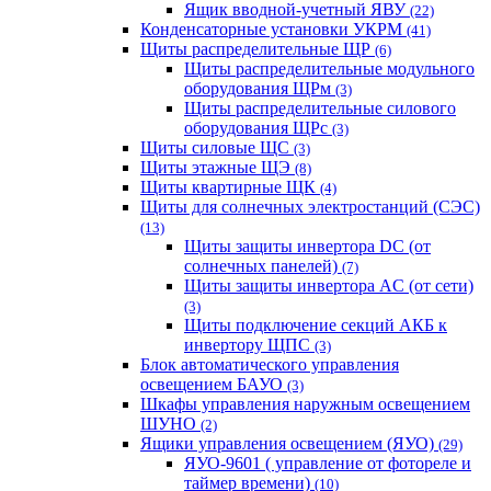
Ящик вводной-учетный ЯВУ
(22)
Конденсаторные установки УКРМ
(41)
Щиты распределительные ЩР
(6)
Щиты распределительные модульного
оборудования ЩРм
(3)
Щиты распределительные силового
оборудования ЩРс
(3)
Щиты силовые ЩС
(3)
Щиты этажные ЩЭ
(8)
Щиты квартирные ЩК
(4)
Щиты для солнечных электростанций (СЭС)
(13)
Щиты защиты инвертора DC (от
солнечных панелей)
(7)
Щиты защиты инвертора AC (от сети)
(3)
Щиты подключение секций АКБ к
инвертору ЩПС
(3)
Блок автоматического управления
освещением БАУО
(3)
Шкафы управления наружным освещением
ШУНО
(2)
Ящики управления освещением (ЯУО)
(29)
ЯУО-9601 ( управление от фотореле и
таймер времени)
(10)