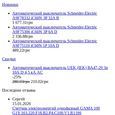
Eleks (Украина)
Новинки
Entes (Турция)
Автоматический выключатель Schneider-Electric
EON (Таиланд)
A9F78332 iC60N 3P 32A B
ETI (Словения)
1 677
.
31
грн
ETREL (Словения)
Автоматический выключатель Schneider-Electric
Evrosvet (Украина)
A9F75306 iC60N 3P 6A D
Extherm (Германия)
2 336
.
88
грн
Автоматический выключатель Schneider-Electric
F&F (Польша)
A9F75110 iC60N 1P 10A D
FRER (Италия)
489
.
22
грн
FS (Украина)
Скидки
Galkat (Украина)
GAMA (Украина)
Автоматический выключатель UEK (IEK) ВА47-29 3p
GENERICA (Китай)
10А D 4,5 кА AC
Gewiss (Италия)
-25%
Ginlong Solis (Китай)
280
.
03
грн
210
.
02
грн
GreenVision (Китай)
Последние отзывы
Hager (Германия)
Haupa (Германия)
Сергей
15.01.2026
HD Hyundai Electric (Корея)
Счетчик электроэнергий однофазный GAMA 100
Hemstedt (Германия)
G1Y.163.220.F18.B2.P4.C100.V1.R1.H6