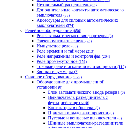
Независимый расцепитель
(85)
Дополнительные контакты автоматического
выключателя
(88)
Аксессуары для силовых автоматических
выключателей
(574)
Релейное оборудование
(856)
Реле автоматического ввода резерва
(3)
Электромагнитные реле
(26)
Импульсное реле
(80)
Реле времени и таймеры
(213)
Реле напряжения и контроля фаз
(264)
Реле промежуточное
(151)
Токовые реле и ограничители мощности
(112)
Звонки и зуммеры
(7)
Силовое оборудование
(5879)
Оборудование для промышленной
установки
(0)
Блок автоматического ввода резерва
(0)
Выключатель-разъединитель с
функцией защиты
(0)
Контакторы в оболочке
(0)
Приставки выдержки времени
(0)
Путевые и концевые выключатели
(0)
Шинные выключатели-разъединители