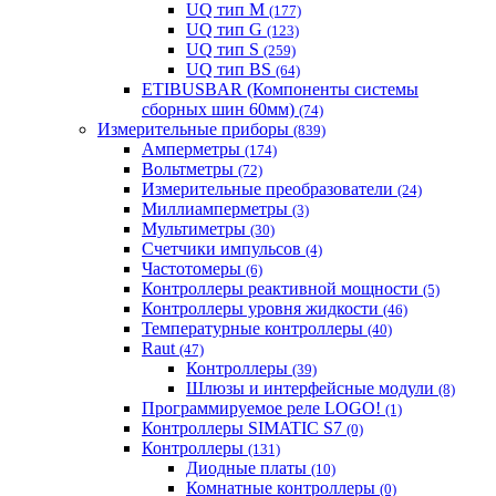
UQ тип M
(177)
UQ тип G
(123)
UQ тип S
(259)
UQ тип BS
(64)
ETIBUSBAR (Компоненты системы
сборных шин 60мм)
(74)
Измерительные приборы
(839)
Амперметры
(174)
Вольтметры
(72)
Измерительные преобразователи
(24)
Миллиамперметры
(3)
Мультиметры
(30)
Счетчики импульсов
(4)
Частотомеры
(6)
Контроллеры реактивной мощности
(5)
Контроллеры уровня жидкости
(46)
Температурные контроллеры
(40)
Raut
(47)
Контроллеры
(39)
Шлюзы и интерфейсные модули
(8)
Программируемое реле LOGO!
(1)
Контроллеры SIMATIC S7
(0)
Контроллеры
(131)
Диодные платы
(10)
Комнатные контроллеры
(0)