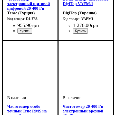
электронный щитовой
DigiTop VAFM-1
цифровой 20-400 Гц
Tense (Турция)
DigiTop (Украина)
DJ-F36
VAFM1
955
.
90
грн
1 276
.
00
грн
Частотомер особо
Частотомер 20-400 Гц
точный True RMS на
электронный врезной